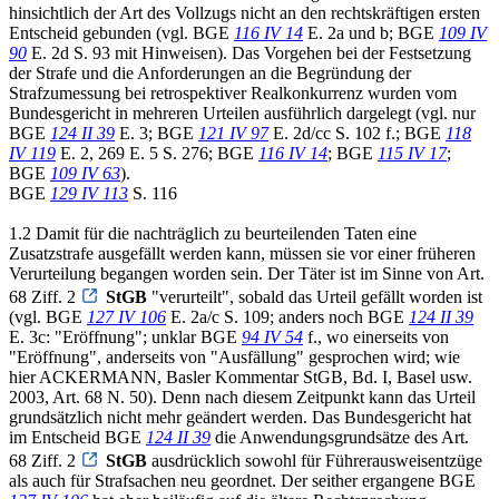
hinsichtlich der Art des Vollzugs nicht an den rechtskräftigen ersten
Entscheid gebunden (vgl. BGE
116 IV 14
E. 2a und b; BGE
109 IV
90
E. 2d S. 93 mit Hinweisen). Das Vorgehen bei der Festsetzung
der Strafe und die Anforderungen an die Begründung der
Strafzumessung bei retrospektiver Realkonkurrenz wurden vom
Bundesgericht in mehreren Urteilen ausführlich dargelegt (vgl. nur
BGE
124 II 39
E. 3; BGE
121 IV 97
E. 2d/cc S. 102 f.; BGE
118
IV 119
E. 2, 269 E. 5 S. 276; BGE
116 IV 14
; BGE
115 IV 17
;
BGE
109 IV 63
).
BGE
129 IV 113
S. 116
1.2 Damit für die nachträglich zu beurteilenden Taten eine
Zusatzstrafe ausgefällt werden kann, müssen sie vor einer früheren
Verurteilung begangen worden sein. Der Täter ist im Sinne von Art.
68 Ziff. 2
StGB
"verurteilt", sobald das Urteil gefällt worden ist
(vgl. BGE
127 IV 106
E. 2a/c S. 109; anders noch BGE
124 II 39
E. 3c: "Eröffnung"; unklar BGE
94 IV 54
f., wo einerseits von
"Eröffnung", anderseits von "Ausfällung" gesprochen wird; wie
hier ACKERMANN, Basler Kommentar StGB, Bd. I, Basel usw.
2003, Art. 68 N. 50). Denn nach diesem Zeitpunkt kann das Urteil
grundsätzlich nicht mehr geändert werden. Das Bundesgericht hat
im Entscheid BGE
124 II 39
die Anwendungsgrundsätze des Art.
68 Ziff. 2
StGB
ausdrücklich sowohl für Führerausweisentzüge
als auch für Strafsachen neu geordnet. Der seither ergangene BGE