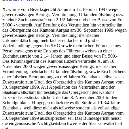
X. wurde vom Bezirksgericht Aarau am 12. Februar 1997 wegen
gewerbsmässigen Betrugs, Veruntreuung, Urkundenfälschung usw.
zu einer Zuchthausstrafe von 2 1/2 Jahren und einer Busse von Fr.
5'000.- verurteilt. Auf Berufung des Verurteilten hin verurteilte ihn
das Obergericht des Kantons Aargau am 30. September 1999 wegen
gewerbsmässigen Betrugs, Veruntreuung, mehrfacher
Urkundenfälschung, mehrfacher einfacher und grober
Widerhandlung gegen das SVG sowie mehrfachen Führens eines
Personenwagens trotz Entzugs des Führerausweises zu einer
Zuchthausstrafe von 2 1/4 Jahren und einer Busse von Fr. 500.-.
Das Kriminalgericht des Kantons Luzern verurteilte X. am 10.
November 2000 wegen gewerbsmässigen Betrugs, mehrfacher
Veruntreuung, mehrfacher Urkundenfälschung, sowie Erschleichens
einer falschen Beurkundung zu drei Jahren Zuchthaus, teilweise als
Zusatzstrafe zum Urteil des Obergerichts des Kantons Aargau vom
30. September 1999. Auf Appellation des Verurteilten und der
Staatsanwaltschaft hin bestätigte das Obergericht des Kantons
Luzern das erstinstanzliche Urteil am 8. November 2001 in den
Schuldpunkten. Hingegen reduzierte es die Strafe auf 1 3/4 Jahre
Zuchthaus, weil diese nicht als teilweise sondern als vollständige
Zusatzstrafe zum Urteil des Obergerichts des Kantons Aargau vom
30. September 1999 auszusprechen sei. Das Bundesgericht heisst
die eidgenössische Nichtigkeitsbeschwerde der Staatsanwaltschaft
gut.