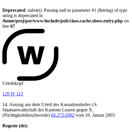
Deprecated
: substr(): Passing null to parameter #1 ($string) of type
string is deprecated in
/home/proj/pse/www/include/pub/class.cache.show.entry.php
on
line
67
Urteilskopf
129 IV 113
14. Auszug aus dem Urteil des Kassationshofes i.S.
Staatsanwaltschaft des Kantons Luzern gegen X.
(Nichtigkeitsbeschwerde)
6S.272/2002
vom 10. Januar 2003
Regeste (de):