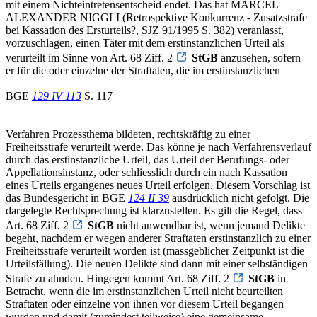
mit einem Nichteintretensentscheid endet. Das hat MARCEL
ALEXANDER NIGGLI (Retrospektive Konkurrenz - Zusatzstrafe
bei Kassation des Ersturteils?, SJZ 91/1995 S. 382) veranlasst,
vorzuschlagen, einen Täter mit dem erstinstanzlichen Urteil als
verurteilt im Sinne von Art. 68 Ziff. 2
StGB
anzusehen, sofern
er für die oder einzelne der Straftaten, die im erstinstanzlichen
BGE
129 IV 113
S. 117
Verfahren Prozessthema bildeten, rechtskräftig zu einer
Freiheitsstrafe verurteilt werde. Das könne je nach Verfahrensverlauf
durch das erstinstanzliche Urteil, das Urteil der Berufungs- oder
Appellationsinstanz, oder schliesslich durch ein nach Kassation
eines Urteils ergangenes neues Urteil erfolgen. Diesem Vorschlag ist
das Bundesgericht in BGE
124 II 39
ausdrücklich nicht gefolgt. Die
dargelegte Rechtsprechung ist klarzustellen. Es gilt die Regel, dass
Art. 68 Ziff. 2
StGB
nicht anwendbar ist, wenn jemand Delikte
begeht, nachdem er wegen anderer Straftaten erstinstanzlich zu einer
Freiheitsstrafe verurteilt worden ist (massgeblicher Zeitpunkt ist die
Urteilsfällung). Die neuen Delikte sind dann mit einer selbständigen
Strafe zu ahnden. Hingegen kommt Art. 68 Ziff. 2
StGB
in
Betracht, wenn die im erstinstanzlichen Urteil nicht beurteilten
Straftaten oder einzelne von ihnen vor diesem Urteil begangen
wurden und damit (zumindest teilweise) eine gemeinsame