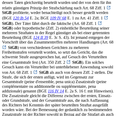
dessen Taten gleichzeitig beurteilt wurden und der von dem für ihn
relativ günstigen Prinzip der Strafschärfung nach Art. 68 Ziff. 1
StGB
profitierte, weder benachteiligt noch besser gestellt werden
(BGE
120 Ib 54
E. 2a; BGE
109 IV 68
E. 1 zu Art. 41 Ziff. 1
StGB
). Der Täter fährt durch die faktische (Art. 68 Ziff. 1
StGB
) oder hypothetische (Ziff. 2) einheitliche Beurteilung seiner
mehreren Straftaten in der Regel günstiger als bei einer getrennten
Beurteilung (BGE
124 II 39
E. 3c S. 43). Ist jemand entgegen der
Vorschrift über das Zusammentreffen mehrerer Handlungen (Art. 68
StGB
) von verschiedenen Gerichten zu mehreren
Freiheitsstrafen verurteilt worden, so setzt das Gericht, das die
schwerste Strafe ausgesprochen hat, auf Gesuch des Verurteilten
eine Gesamtstrafe fest (Art. 350 Ziff. 2
StGB
). Ein solches
Gesuch kann ein Verurteilter bei unterbliebener Anwendung sowohl
von Art. 68 Ziff. 1
StGB
als auch von dessen Ziff. 2 stellen. Die
Strafe, die sich der ersten anfügt, wird im Gegensatz zur
Gesamtstrafe (peine d'ensemble, pena unica) Zusatzstrafe (peine
complémentaire ou additionnelle ou supplémentaire, pena
addizionale) genannt (BGE
116 IV 14
E. 2a S. 16 f. mit Hinweisen).
Die Zusatzstrafe gleicht die Differenz zwischen der ersten, Einsatz-
oder Grundstrafe, und der Gesamtstrafe aus, die nach Auffassung
des Richters bei Kenntnis der später beurteilten Straftat ausgefällt
worden wäre. Bei der Bemessung der gedanklich zu bestimmenden
Zusatzstrafe ist der Richter sowohl in Bezug auf die Strafart als auch