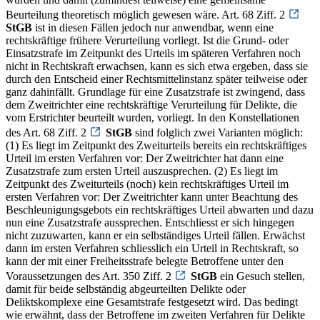
Beurteilung theoretisch möglich gewesen wäre. Art. 68 Ziff. 2
StGB
ist in diesen Fällen jedoch nur anwendbar, wenn eine
rechtskräftige frühere Verurteilung vorliegt. Ist die Grund- oder
Einsatzstrafe im Zeitpunkt des Urteils im späteren Verfahren noch
nicht in Rechtskraft erwachsen, kann es sich etwa ergeben, dass sie
durch den Entscheid einer Rechtsmittelinstanz später teilweise oder
ganz dahinfällt. Grundlage für eine Zusatzstrafe ist zwingend, dass
dem Zweitrichter eine rechtskräftige Verurteilung für Delikte, die
vom Erstrichter beurteilt wurden, vorliegt. In den Konstellationen
des Art. 68 Ziff. 2
StGB
sind folglich zwei Varianten möglich:
(1) Es liegt im Zeitpunkt des Zweiturteils bereits ein rechtskräftiges
Urteil im ersten Verfahren vor: Der Zweitrichter hat dann eine
Zusatzstrafe zum ersten Urteil auszusprechen. (2) Es liegt im
Zeitpunkt des Zweiturteils (noch) kein rechtskräftiges Urteil im
ersten Verfahren vor: Der Zweitrichter kann unter Beachtung des
Beschleunigungsgebots ein rechtskräftiges Urteil abwarten und dazu
nun eine Zusatzstrafe aussprechen. Entschliesst er sich hingegen
nicht zuzuwarten, kann er ein selbständiges Urteil fällen. Erwächst
dann im ersten Verfahren schliesslich ein Urteil in Rechtskraft, so
kann der mit einer Freiheitsstrafe belegte Betroffene unter den
Voraussetzungen des Art. 350 Ziff. 2
StGB
ein Gesuch stellen,
damit für beide selbständig abgeurteilten Delikte oder
Deliktskomplexe eine Gesamtstrafe festgesetzt wird. Das bedingt
wie erwähnt, dass der Betroffene im zweiten Verfahren für Delikte