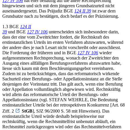
127 IV 106
hat eher beiläufig auf die ältere Rechtsprechung
hingewiesen und sich mit dem jüngeren Grundsatzurteil nicht
auseinandergesetzt. Das Präjudiz BGE
124 II 39
ist zwar dem
Grundsatze nach zu bestätigen, doch bedarf es der Präzisierung.
1.3 BGE
124 II
39
und BGE
127 IV 106
unterscheiden sich insbesondere darin,
dass der eine vom Zweitrichter fordert, die Rechtskraft des
erstinstanzlichen Urteils im ersten Verfahren abzuwarten, während
der andere dies je nach Lesart nicht vorschreibt oder ausschliesst.
Die Forderung der früheren und in BGE
127 IV 106
wieder
aufgenommenen Rechtsprechung, wonach der Zweitrichter den
Ausgang eines allfälligen Berufungsverfahrens abzuwarten habe,
liesse sich kaum mit dem Beschleunigungsgebot vereinbaren.
Zudem ist zu berücksichtigen, dass das reformatorisch wirkende
Sachurteil einer Berufungs- oder Appellationsinstanz an die Stelle
desjenigen der Vorinstanz tritt. Das gilt auch, wenn eine Berufung
oder Appellation vollumfänglich abgewiesen wird. Rechtskräftig
wird allein das reformatorische Urteil der Berufungs- oder
Appellationsinstanz (vgl. STEFAN WEHRLE, Die Bedeutung
erstinstanzlicher Urteile bei der retrospektiven Konkurrenz [Art. 68
Ziff. 2
StGB
], SJZ 96/2000 S. 58 mit Hinweisen). Das
erstinstanzliche Urteil würde deshalb beispielsweise nur
rechtskräftig, wenn die Rechtsmittelfrist unbenutzt abläuft, ein
Rechtsmittel zurückgezogen wird oder das Rechtsmittelverfahren