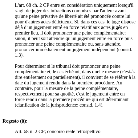
L'art. 68 ch. 2 CP entre en considération uniquement lorsqu'il
s'agit de juger des infractions commises par l'auteur avant
qu'une peine privative de liberté ait été prononcée contre lui
pour d'autres actes délictueux. Si, dans ces cas, le juge dispose
déjà d'un jugement entré en force relatif aux actes jugés en
premier lieu, il doit prononcer une peine complémentaire;
sinon, il peut soit attendre qu'un jugement entre en force puis
prononcer une peine complémentaire ou, sans attendre,
prononcer immédiatement un jugement indépendant (consid.
1.3).
Pour déterminer si le tribunal doit prononcer une peine
complémentaire et, le cas échéant, dans quelle mesure (c'est-à-
dire entièrement ou partiellement), il convient de se référer à la
date du jugement rendu dans la première procédure. Au
contraire, pour la mesure de la peine complémentaire,
respectivement pour sa quotité, c'est le jugement entré en
force rendu dans la première procédure qui est déterminant
(clarification de la jurisprudence; consid. 1.4).
Regesto (it):
Art. 68 n. 2 CP; concorso reale retrospettivo.