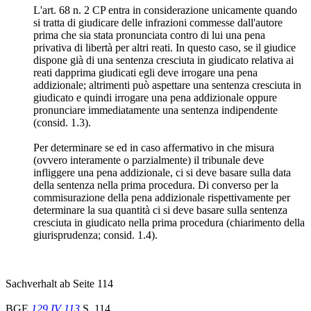
L'art. 68 n. 2 CP entra in considerazione unicamente quando
si tratta di giudicare delle infrazioni commesse dall'autore
prima che sia stata pronunciata contro di lui una pena
privativa di libertà per altri reati. In questo caso, se il giudice
dispone già di una sentenza cresciuta in giudicato relativa ai
reati dapprima giudicati egli deve irrogare una pena
addizionale; altrimenti può aspettare una sentenza cresciuta in
giudicato e quindi irrogare una pena addizionale oppure
pronunciare immediatamente una sentenza indipendente
(consid. 1.3).
Per determinare se ed in caso affermativo in che misura
(ovvero interamente o parzialmente) il tribunale deve
infliggere una pena addizionale, ci si deve basare sulla data
della sentenza nella prima procedura. Di converso per la
commisurazione della pena addizionale rispettivamente per
determinare la sua quantità ci si deve basare sulla sentenza
cresciuta in giudicato nella prima procedura (chiarimento della
giurisprudenza; consid. 1.4).
Sachverhalt ab Seite 114
BGE
129 IV 113
S. 114