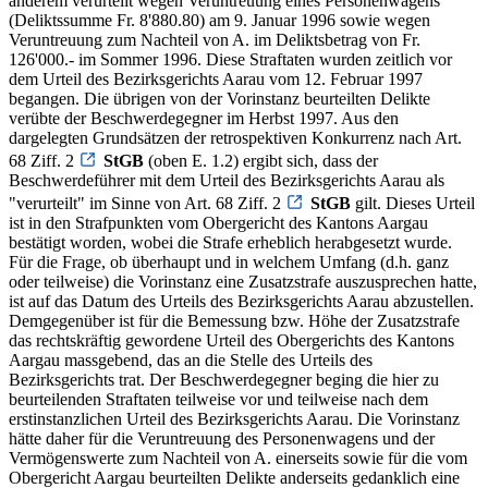
anderem verurteilt wegen Veruntreuung eines Personenwagens
(Deliktssumme Fr. 8'880.80) am 9. Januar 1996 sowie wegen
Veruntreuung zum Nachteil von A. im Deliktsbetrag von Fr.
126'000.- im Sommer 1996. Diese Straftaten wurden zeitlich vor
dem Urteil des Bezirksgerichts Aarau vom 12. Februar 1997
begangen. Die übrigen von der Vorinstanz beurteilten Delikte
verübte der Beschwerdegegner im Herbst 1997. Aus den
dargelegten Grundsätzen der retrospektiven Konkurrenz nach Art.
68 Ziff. 2
StGB
(oben E. 1.2) ergibt sich, dass der
Beschwerdeführer mit dem Urteil des Bezirksgerichts Aarau als
"verurteilt" im Sinne von Art. 68 Ziff. 2
StGB
gilt. Dieses Urteil
ist in den Strafpunkten vom Obergericht des Kantons Aargau
bestätigt worden, wobei die Strafe erheblich herabgesetzt wurde.
Für die Frage, ob überhaupt und in welchem Umfang (d.h. ganz
oder teilweise) die Vorinstanz eine Zusatzstrafe auszusprechen hatte,
ist auf das Datum des Urteils des Bezirksgerichts Aarau abzustellen.
Demgegenüber ist für die Bemessung bzw. Höhe der Zusatzstrafe
das rechtskräftig gewordene Urteil des Obergerichts des Kantons
Aargau massgebend, das an die Stelle des Urteils des
Bezirksgerichts trat. Der Beschwerdegegner beging die hier zu
beurteilenden Straftaten teilweise vor und teilweise nach dem
erstinstanzlichen Urteil des Bezirksgerichts Aarau. Die Vorinstanz
hätte daher für die Veruntreuung des Personenwagens und der
Vermögenswerte zum Nachteil von A. einerseits sowie für die vom
Obergericht Aargau beurteilten Delikte anderseits gedanklich eine