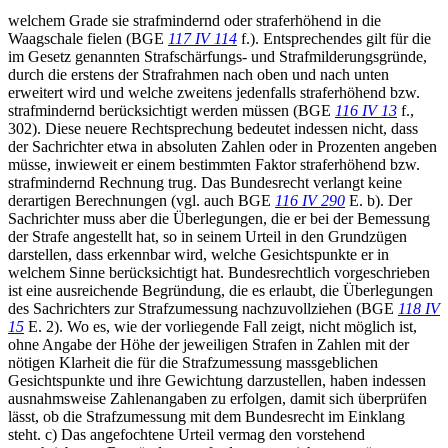
welchem Grade sie strafmindernd oder straferhöhend in die
Waagschale fielen (BGE
117 IV 114
f.). Entsprechendes gilt für die
im Gesetz genannten Strafschärfungs- und Strafmilderungsgründe,
durch die erstens der Strafrahmen nach oben und nach unten
erweitert wird und welche zweitens jedenfalls straferhöhend bzw.
strafmindernd berücksichtigt werden müssen (BGE
116 IV 13
f.,
302). Diese neuere Rechtsprechung bedeutet indessen nicht, dass
der Sachrichter etwa in absoluten Zahlen oder in Prozenten angeben
müsse, inwieweit er einem bestimmten Faktor straferhöhend bzw.
strafmindernd Rechnung trug. Das Bundesrecht verlangt keine
derartigen Berechnungen (vgl. auch BGE
116 IV 290
E. b). Der
Sachrichter muss aber die Überlegungen, die er bei der Bemessung
der Strafe angestellt hat, so in seinem Urteil in den Grundzügen
darstellen, dass erkennbar wird, welche Gesichtspunkte er in
welchem Sinne berücksichtigt hat. Bundesrechtlich vorgeschrieben
ist eine ausreichende Begründung, die es erlaubt, die Überlegungen
des Sachrichters zur Strafzumessung nachzuvollziehen (BGE
118 IV
15
E. 2). Wo es, wie der vorliegende Fall zeigt, nicht möglich ist,
ohne Angabe der Höhe der jeweiligen Strafen in Zahlen mit der
nötigen Klarheit die für die Strafzumessung massgeblichen
Gesichtspunkte und ihre Gewichtung darzustellen, haben indessen
ausnahmsweise Zahlenangaben zu erfolgen, damit sich überprüfen
lässt, ob die Strafzumessung mit dem Bundesrecht im Einklang
steht. c) Das angefochtene Urteil vermag den vorstehend