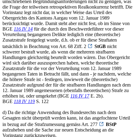
umschriebenen Begründungsanforderungen nicht zu genügen, was
die Frage der teilweisen retrospektiven Realkonkurrenz betrifft. Die
Vorinstanz legt nicht dar, in welcher Weise das Urteil des
Obergerichts des Kantons Aargau vom 12. Januar 1989
berücksichtigt wurde. Damit steht aber nicht fest, ob im Sinne von
BGE
116 IV 14
für die durch den Beschwerdeführer vor dieser
Verurteilung begangenen Delikte lediglich eine (theoretische)
Zusatzstrafe festgelegt wurde, d.h. ob er für diese Straftaten
tatsächlich in Beachtung von Art. 68 Ziff. 2
StGB
nicht
schwerer bestraft wurde, als wenn die mehreren strafbaren
Handlungen gleichzeitig beurteilt worden wären. Das Obergericht
wird sich darüber auszusprechen haben, welche theoretische
Zusatzstrafe für die vor der Verurteilung vom 12. Januar 1989
begangenen Taten in Betracht fällt, und dann - je nachdem, welche
die höhere Strafe ist - festlegen, inwieweit die (theoretische)
Zusatzstrafe aufgrund der für die strafbaren Handlungen nach dem
12. Januar 1989 angemessenen (ebenfalls theoretischen) Strafe zu
erhöhen ist, oder umgekehrt (BGE
116 IV 17
E. 2b).
BGE
118 IV 119
S. 122
d) Da die richtige Anwendung des Bundesrechts nach dem
Gesagten nicht überprüft werden kann, ist das angefochtene Urteil
in bezug auf die Strafzumessung gemäss Art. 277
BStP
aufzuheben und die Sache zur neuen Entscheidung an die
Vorinstanz zurückzuweisen.