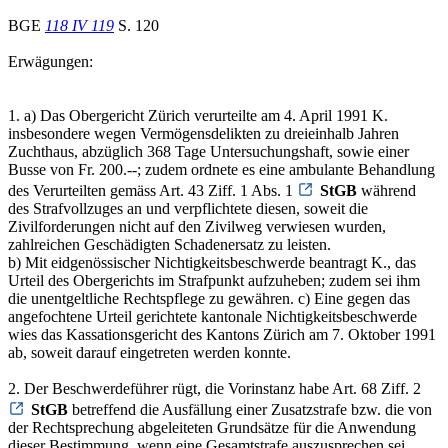
BGE
118 IV 119
S. 120
Erwägungen:
1. a) Das Obergericht Zürich verurteilte am 4. April 1991 K.
insbesondere wegen Vermögensdelikten zu dreieinhalb Jahren
Zuchthaus, abzüglich 368 Tage Untersuchungshaft, sowie einer
Busse von Fr. 200.--; zudem ordnete es eine ambulante Behandlung
des Verurteilten gemäss Art. 43 Ziff. 1 Abs. 1
StGB
während
des Strafvollzuges an und verpflichtete diesen, soweit die
Zivilforderungen nicht auf den Zivilweg verwiesen wurden,
zahlreichen Geschädigten Schadenersatz zu leisten.
b) Mit eidgenössischer Nichtigkeitsbeschwerde beantragt K., das
Urteil des Obergerichts im Strafpunkt aufzuheben; zudem sei ihm
die unentgeltliche Rechtspflege zu gewähren. c) Eine gegen das
angefochtene Urteil gerichtete kantonale Nichtigkeitsbeschwerde
wies das Kassationsgericht des Kantons Zürich am 7. Oktober 1991
ab, soweit darauf eingetreten werden konnte.
2. Der Beschwerdeführer rügt, die Vorinstanz habe Art. 68 Ziff. 2
StGB
betreffend die Ausfällung einer Zusatzstrafe bzw. die von
der Rechtsprechung abgeleiteten Grundsätze für die Anwendung
dieser Bestimmung, wenn eine Gesamtstrafe auszusprechen sei,