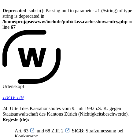
Deprecated
: substr(): Passing null to parameter #1 ($string) of type
string is deprecated in
/home/proj/pse/www/include/pub/class.cache.show.entry.php
on
line
67
Urteilskopf
118 IV 119
24. Urteil des Kassationshofes vom 9. Juli 1992 i.S. K. gegen
Staatsanwaltschaft des Kantons Zürich (Nichtigkeitsbeschwerde).
Regeste (de):
Art. 63
und 68 Ziff. 2
StGB
; Strafzumessung bei
Konkurrenz.