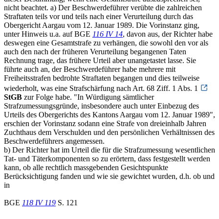
nicht beachtet. a) Der Beschwerdeführer verübte die zahlreichen
Straftaten teils vor und teils nach einer Verurteilung durch das
Obergericht Aargau vom 12. Januar 1989. Die Vorinstanz ging,
unter Hinweis u.a. auf BGE
116 IV 14
, davon aus, der Richter habe
deswegen eine Gesamtstrafe zu verhängen, die sowohl den vor als
auch den nach der früheren Verurteilung begangenen Taten
Rechnung trage, das frühere Urteil aber unangetastet lasse. Sie
führte auch an, der Beschwerdeführer habe mehrere mit
Freiheitsstrafen bedrohte Straftaten begangen und dies teilweise
wiederholt, was eine Strafschärfung nach Art. 68 Ziff. 1 Abs. 1
StGB
zur Folge habe. "In Würdigung sämtlicher
Strafzumessungsgründe, insbesondere auch unter Einbezug des
Urteils des Obergerichts des Kantons Aargau vom 12. Januar 1989",
erschien der Vorinstanz sodann eine Strafe von dreieinhalb Jahren
Zuchthaus dem Verschulden und den persönlichen Verhältnissen des
Beschwerdeführers angemessen.
b) Der Richter hat im Urteil die für die Strafzumessung wesentlichen
Tat- und Täterkomponenten so zu erörtern, dass festgestellt werden
kann, ob alle rechtlich massgebenden Gesichtspunkte
Berücksichtigung fanden und wie sie gewichtet wurden, d.h. ob und
in
BGE
118 IV 119
S. 121