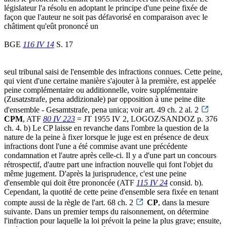
législateur l'a résolu en adoptant le principe d'une peine fixée de
façon que l'auteur ne soit pas défavorisé en comparaison avec le
châtiment qu'eût prononcé un
BGE
116 IV 14
S. 17
seul tribunal saisi de l'ensemble des infractions connues. Cette peine,
qui vient d'une certaine manière s'ajouter à la première, est appelée
peine complémentaire ou additionnelle, voire supplémentaire
(Zusatzstrafe, pena addizionale) par opposition à une peine dite
d'ensemble - Gesamtstrafe, pena unica; voir art. 49 ch. 2 al. 2
CPM
, ATF
80 IV 223
= JT 1955 IV 2, LOGOZ/SANDOZ p. 376
ch. 4. b) Le CP laisse en revanche dans l'ombre la question de la
nature de la peine à fixer lorsque le juge est en présence de deux
infractions dont l'une a été commise avant une précédente
condamnation et l'autre après celle-ci. Il y a d'une part un concours
rétrospectif, d'autre part une infraction nouvelle qui font l'objet du
même jugement. D'après la jurisprudence, c'est une peine
d'ensemble qui doit être prononcée (ATF
115 IV 24
consid. b).
Cependant, la quotité de cette peine d'ensemble sera fixée en tenant
compte aussi de la règle de l'art. 68 ch. 2
CP
, dans la mesure
suivante. Dans un premier temps du raisonnement, on détermine
l'infraction pour laquelle la loi prévoit la peine la plus grave; ensuite,