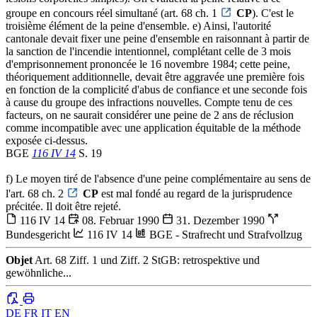
groupe en concours réel simultané (art. 68 ch. 1
CP
). C'est le
troisième élément de la peine d'ensemble. e) Ainsi, l'autorité
cantonale devait fixer une peine d'ensemble en raisonnant à partir de
la sanction de l'incendie intentionnel, complétant celle de 3 mois
d'emprisonnement prononcée le 16 novembre 1984; cette peine,
théoriquement additionnelle, devait être aggravée une première fois
en fonction de la complicité d'abus de confiance et une seconde fois
à cause du groupe des infractions nouvelles. Compte tenu de ces
facteurs, on ne saurait considérer une peine de 2 ans de réclusion
comme incompatible avec une application équitable de la méthode
exposée ci-dessus.
BGE
116 IV 14
S. 19
f) Le moyen tiré de l'absence d'une peine complémentaire au sens de
l'art. 68 ch. 2
CP
est mal fondé au regard de la jurisprudence
précitée. Il doit être rejeté.
116 IV 14
08. Februar 1990
31. Dezember 1990
Bundesgericht
116 IV 14
BGE - Strafrecht und Strafvollzug
Objet
Art. 68 Ziff. 1 und Ziff. 2 StGB: retrospektive und
gewöhnliche...
DE
FR
IT
EN