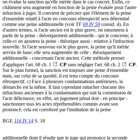
on évalue la sanction qu'elle mérite dans le cas concret. Enfin, ce
châtiment sera augmenté en fonction de la peine évaluée pour l'autre
infraction à juger. Il convient de préciser que l'élément de la peine
d'ensemble relatif à l'acte en concours rétrospectif sera déterminé
comme une peine additionnelle (voir TF
69 IV 59
consid. 4). En
d'autres termes, si l'acte ancien est le plus grave, on raisonnera à
partir de la peine - théoriquement additionnelle - qui le concerne; à
celle-ci on ajoutera la peine - théorique aussi - relative à l'infraction
nouvelle. Si l'acte nouveau est le plus grave, la peine qu'il mérite
servira de base; elle sera augmentée de celle - théoriquement
additionnelle - concernant l'acte ancien. Cette méthode permet
d'appliquer l'art. 68 ch. 1
CP
sans négliger l'art. 68 ch. 2
CP
.
Sur le plan formel, la sanction est toujours une peine d'ensemble
mais, sur celui de sa quotité, il est tenu compte du concours
rétrospectif. c) Face à plusieurs condamnations antérieures, la
démarche est la même. Il faut cependant rattacher chacune des
infractions anciennes à la condamnation qui suit la commission de
l'acte délictueux; en effet, un jugement pénal doit - en principe -
sanctionner tous les actes répréhensibles commis avant son
prononcé; cela est corroboré par l'institution de la peine
BGE
116 IV 14
S. 18
additionnelle dont il résulte que le juge qui prononce la seconde