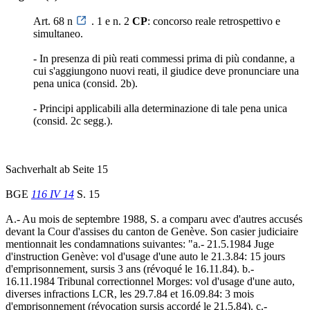
Art. 68 n
. 1 e n. 2
CP
: concorso reale retrospettivo e
simultaneo.
- In presenza di più reati commessi prima di più condanne, a
cui s'aggiungono nuovi reati, il giudice deve pronunciare una
pena unica (consid. 2b).
- Principi applicabili alla determinazione di tale pena unica
(consid. 2c segg.).
Sachverhalt ab Seite 15
BGE
116 IV 14
S. 15
A.- Au mois de septembre 1988, S. a comparu avec d'autres accusés
devant la Cour d'assises du canton de Genève. Son casier judiciaire
mentionnait les condamnations suivantes: "a.- 21.5.1984 Juge
d'instruction Genève: vol d'usage d'une auto le 21.3.84: 15 jours
d'emprisonnement, sursis 3 ans (révoqué le 16.11.84). b.-
16.11.1984 Tribunal correctionnel Morges: vol d'usage d'une auto,
diverses infractions LCR, les 29.7.84 et 16.09.84: 3 mois
d'emprisonnement (révocation sursis accordé le 21.5.84). c.-