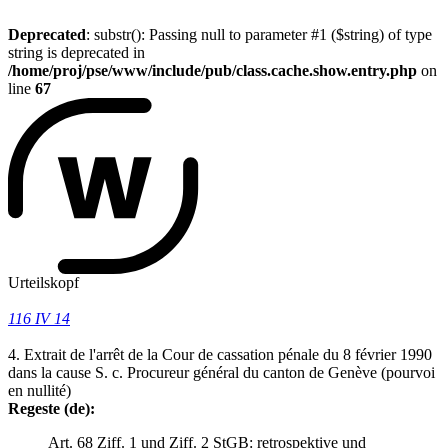
Deprecated
: substr(): Passing null to parameter #1 ($string) of type
string is deprecated in
/home/proj/pse/www/include/pub/class.cache.show.entry.php
on
line
67
Urteilskopf
116 IV 14
4. Extrait de l'arrêt de la Cour de cassation pénale du 8 février 1990
dans la cause S. c. Procureur général du canton de Genève (pourvoi
en nullité)
Regeste (de):
Art. 68 Ziff. 1 und Ziff. 2 StGB: retrospektive und