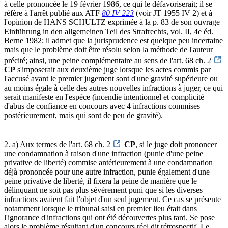
à celle prononcée le 19 février 1986, ce qui le défavoriserait; il se
réfère à l'arrêt publié aux ATF
80 IV 223
(voir JT 1955 IV 2) et à
l'opinion de HANS SCHULTZ exprimée à la p. 83 de son ouvrage
Einführung in den allgemeinen Teil des Strafrechts, vol. II, 4e éd.
Berne 1982; il admet que la jurisprudence est quelque peu incertaine
mais que le problème doit être résolu selon la méthode de l'auteur
précité; ainsi, une peine complémentaire au sens de l'art. 68 ch. 2
CP
s'imposerait aux deuxième juge lorsque les actes commis par
l'accusé avant le premier jugement sont d'une gravité supérieure ou
au moins égale à celle des autres nouvelles infractions à juger, ce qui
serait manifeste en l'espèce (incendie intentionnel et complicité
d'abus de confiance en concours avec 4 infractions commises
postérieurement, mais qui sont de peu de gravité).
2. a) Aux termes de l'art. 68 ch. 2
CP
, si le juge doit prononcer
une condamnation à raison d'une infraction (punie d'une peine
privative de liberté) commise antérieurement à une condamnation
déjà prononcée pour une autre infraction, punie également d'une
peine privative de liberté, il fixera la peine de manière que le
délinquant ne soit pas plus sévèrement puni que si les diverses
infractions avaient fait l'objet d'un seul jugement. Ce cas se présente
notamment lorsque le tribunal saisi en premier lieu était dans
l'ignorance d'infractions qui ont été découvertes plus tard. Se pose
alors le problème résultant d'un concours réel dit rétrospectif. Le