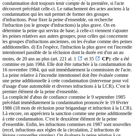
condamnation doit toujours tenir compte de la première, si l'acte
découvert précédait celle-ci. Le rattachement des actes anciens à la
condamnation qui les suit permet de former des groupes
d'infractions. Pour fixer la peine d'ensemble, on recherche
l'infraction (ou le groupe d'infractions) la plus grave. On en
détermine la peine qui servira de base; à celle-ci viennent s'ajouter
les peines relatives aux autres groupes; pour celles qui concernent
les groupes d'infractions anciennes, on les évalue comme des peines
additionnelles. d) En l'espèce, l'infraction la plus grave est l'incendie
intentionnel passible de la réclusion dont la durée est d'un an au
moins, de 20 ans au plus (art. 221 al. 1
et 35
CP
): elle a été
commise en juin 1984. Elle doit être rattachée à la condamnation du
16 novembre 1984, qui suit immédiatement la commission de l'acte.
La peine relative à l'incendie intentionnel doit être évaluée comme
une peine additionnelle à cette condamnation (intervenue pour vol
d'usage d'une automobile et diverses infractions à la LCR). C'est le
premier élément de la peine d'ensemble.
La complicité d'abus de confiance commise le 9 septembre 1985
précédait immédiatement la condamnation prononcée le 19 février
1986 (18 mois de réclusion pour brigandage et infraction à la LCR).
Là encore, on appréciera la sanction comme une peine additionnelle
à cette condamnation. C'est le deuxième élément de la peine
d'ensemble. Enfin, les infractions commises en 1987 sont nouvelles
(recel, infractions aux règles de la circulation, 2 infractions de
lésions corporelles simples). On évaluera la peine relative à ce