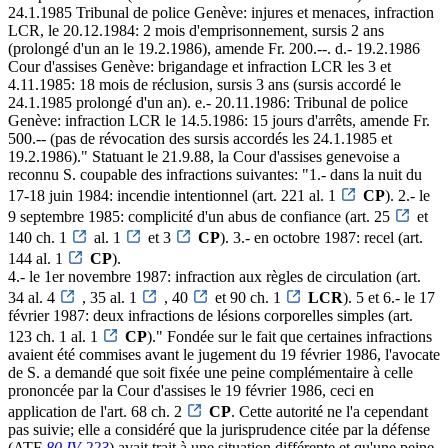
24.1.1985 Tribunal de police Genève: injures et menaces, infraction
LCR, le 20.12.1984: 2 mois d'emprisonnement, sursis 2 ans
(prolongé d'un an le 19.2.1986), amende Fr. 200.--. d.- 19.2.1986
Cour d'assises Genève: brigandage et infraction LCR les 3 et
4.11.1985: 18 mois de réclusion, sursis 3 ans (sursis accordé le
24.1.1985 prolongé d'un an). e.- 20.11.1986: Tribunal de police
Genève: infraction LCR le 14.5.1986: 15 jours d'arrêts, amende Fr.
500.-- (pas de révocation des sursis accordés les 24.1.1985 et
19.2.1986)." Statuant le 21.9.88, la Cour d'assises genevoise a
reconnu S. coupable des infractions suivantes: "1.- dans la nuit du
17-18 juin 1984: incendie intentionnel (art. 221 al. 1
CP
). 2.- le
9 septembre 1985: complicité d'un abus de confiance (art. 25
et
140 ch. 1
al. 1
et 3
CP
). 3.- en octobre 1987: recel (art.
144 al. 1
CP
).
4.- le 1er novembre 1987: infraction aux règles de circulation (art.
34 al. 4
, 35 al. 1
, 40
et 90 ch. 1
LCR
). 5 et 6.- le 17
février 1987: deux infractions de lésions corporelles simples (art.
123 ch. 1 al. 1
CP
)." Fondée sur le fait que certaines infractions
avaient été commises avant le jugement du 19 février 1986, l'avocate
de S. a demandé que soit fixée une peine complémentaire à celle
prononcée par la Cour d'assises le 19 février 1986, ceci en
application de l'art. 68 ch. 2
CP
. Cette autorité ne l'a cependant
pas suivie; elle a considéré que la jurisprudence citée par la défense
(ATF
80 IV 223
) avait trait à une situation différente et qu'une peine