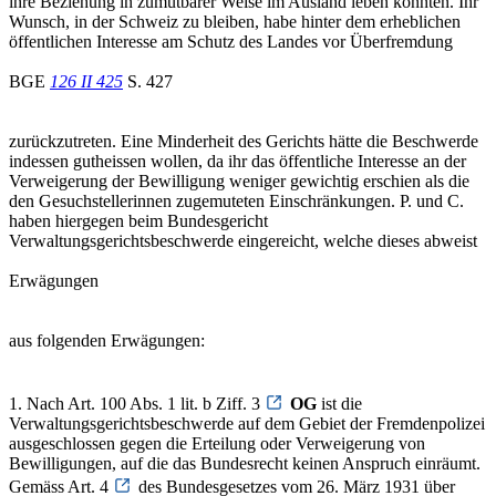
ihre Beziehung in zumutbarer Weise im Ausland leben könnten. Ihr
Wunsch, in der Schweiz zu bleiben, habe hinter dem erheblichen
öffentlichen Interesse am Schutz des Landes vor Überfremdung
BGE
126 II 425
S. 427
zurückzutreten. Eine Minderheit des Gerichts hätte die Beschwerde
indessen gutheissen wollen, da ihr das öffentliche Interesse an der
Verweigerung der Bewilligung weniger gewichtig erschien als die
den Gesuchstellerinnen zugemuteten Einschränkungen. P. und C.
haben hiergegen beim Bundesgericht
Verwaltungsgerichtsbeschwerde eingereicht, welche dieses abweist
Erwägungen
aus folgenden Erwägungen:
1. Nach Art. 100 Abs. 1 lit. b Ziff. 3
OG
ist die
Verwaltungsgerichtsbeschwerde auf dem Gebiet der Fremdenpolizei
ausgeschlossen gegen die Erteilung oder Verweigerung von
Bewilligungen, auf die das Bundesrecht keinen Anspruch einräumt.
Gemäss Art. 4
des Bundesgesetzes vom 26. März 1931 über