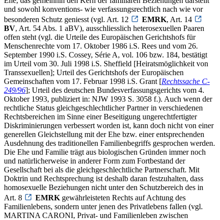
Ehe, das gemeinhin den Kern der familiären Beziehungen darstellt
und sowohl konventions- wie verfassungsrechtlich nach wie vor
besonderen Schutz geniesst (vgl. Art. 12
EMRK
, Art. 14
BV
, Art. 54 Abs. 1 aBV), ausschliesslich heterosexuellen Paaren
offen steht (vgl. die Urteile des Europäischen Gerichtshofs für
Menschenrechte vom 17. Oktober 1986 i.S. Rees und vom 26.
September 1990 i.S. Cossey, Série A, vol. 106 bzw. 184, bestätigt
im Urteil vom 30. Juli 1998 i.S. Sheffield [Heiratsmöglichkeit von
Transsexuellen]; Urteil des Gerichtshofs der Europäischen
Gemeinschaften vom 17. Februar 1998 i.S. Grant [
Rechtssache C-
249/96
]; Urteil des deutschen Bundesverfassungsgerichts vom 4.
Oktober 1993, publiziert in: NJW 1993 S. 3058 f.). Auch wenn der
rechtliche Status gleichgeschlechtlicher Partner in verschiedenen
Rechtsbereichen im Sinne einer Beseitigung ungerechtfertigter
Diskriminierungen verbessert worden ist, kann doch nicht von einer
generellen Gleichstellung mit der Ehe bzw. einer entsprechenden
Ausdehnung des traditionellen Familienbegriffs gesprochen werden.
Die Ehe und Familie trägt aus biologischen Gründen immer noch
und natürlicherweise in anderer Form zum Fortbestand der
Gesellschaft bei als die gleichgeschlechtliche Partnerschaft. Mit
Doktrin und Rechtsprechung ist deshalb daran festzuhalten, dass
homosexuelle Beziehungen nicht unter den Schutzbereich des in
Art. 8
EMRK
gewährleisteten Rechts auf Achtung des
Familienlebens, sondern unter jenen des Privatlebens fallen (vgl.
MARTINA CARONI, Privat- und Familienleben zwischen