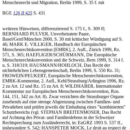
Menschenrecht und Migration, Berlin 1999, S. 35 f. mit
BGE
126 II 425
S. 431
weiteren Hinweisen, differenzierend S. 175 f., S. 309 ff;
BERNHARD PULVER, Unverheiratete Paare,
Basel/Genf/München 2000, S. 30 mit kritischer Würdigung auf S.
46; MARK E. VILLIGER, Handbuch der Europäischen
Menschenrechtskonvention [EMRK], 2. Aufl., Zürich 1999, Rz.
571, S. 365; HAEFLIGER/SCHÜRMANN, Die Europäische
Menschenrechtskonvention und die Schweiz, Bern 1999, S. 314 f.
u. S. 318/319; HAUSMANN/HOHLOCH, Das Recht der
nichtehelichen Lebensgemeinschaft, Berlin 1999, S. 550 Rz. 31;
FROWEIN/PEUKERT, Europäische Menschenrechtskonvention,
EMRK-Kommentar, 2. Aufl., Kehl/Strassburg/Arlington 1996, Rz.
2 zu Art. 12 und Rz. 15 zu Art. 8; WILDHABER, Internationaler
Kommentar zur Europäischen Menschenrechtskonvention, Rzn.
144, 151, 342 zu Art. 8). Zwar verzichten die Strassburger Organe
zusehends auf eine strenge Abgrenzung zwischen Familien- und
Privatleben und prüfen jeweils die Einhaltung eines "kombinierten"
Schutzbereichs (vgl. STEPHAN BREITENMOSER, Das Recht
auf Achtung des Privat- und Familienlebens in der Schweizer
Rechtsprechung zum Ausländerrecht, in: EuGRZ 1993 S. 537 ff.,
insbesondere S. 542; HANSPETER MOCK, Le droit au respect de