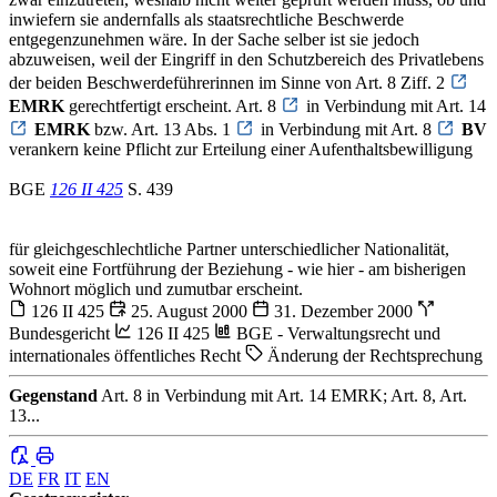
inwiefern sie andernfalls als staatsrechtliche Beschwerde
entgegenzunehmen wäre. In der Sache selber ist sie jedoch
abzuweisen, weil der Eingriff in den Schutzbereich des Privatlebens
der beiden Beschwerdeführerinnen im Sinne von Art. 8 Ziff. 2
EMRK
gerechtfertigt erscheint. Art. 8
in Verbindung mit Art. 14
EMRK
bzw. Art. 13 Abs. 1
in Verbindung mit Art. 8
BV
verankern keine Pflicht zur Erteilung einer Aufenthaltsbewilligung
BGE
126 II 425
S. 439
für gleichgeschlechtliche Partner unterschiedlicher Nationalität,
soweit eine Fortführung der Beziehung - wie hier - am bisherigen
Wohnort möglich und zumutbar erscheint.
126 II 425
25. August 2000
31. Dezember 2000
Bundesgericht
126 II 425
BGE - Verwaltungsrecht und
internationales öffentliches Recht
Änderung der Rechtsprechung
Gegenstand
Art. 8 in Verbindung mit Art. 14 EMRK; Art. 8, Art.
13...
DE
FR
IT
EN