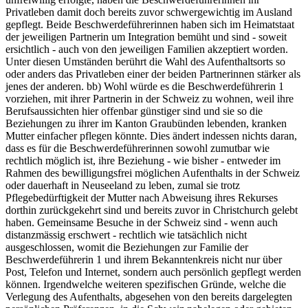
Privatleben damit doch bereits zuvor schwergewichtig im Ausland
gepflegt. Beide Beschwerdeführerinnen haben sich im Heimatstaat
der jeweiligen Partnerin um Integration bemüht und sind - soweit
ersichtlich - auch von den jeweiligen Familien akzeptiert worden.
Unter diesen Umständen berührt die Wahl des Aufenthaltsorts so
oder anders das Privatleben einer der beiden Partnerinnen stärker als
jenes der anderen. bb) Wohl würde es die Beschwerdeführerin 1
vorziehen, mit ihrer Partnerin in der Schweiz zu wohnen, weil ihre
Berufsaussichten hier offenbar günstiger sind und sie so die
Beziehungen zu ihrer im Kanton Graubünden lebenden, kranken
Mutter einfacher pflegen könnte. Dies ändert indessen nichts daran,
dass es für die Beschwerdeführerinnen sowohl zumutbar wie
rechtlich möglich ist, ihre Beziehung - wie bisher - entweder im
Rahmen des bewilligungsfrei möglichen Aufenthalts in der Schweiz
oder dauerhaft in Neuseeland zu leben, zumal sie trotz
Pflegebedürftigkeit der Mutter nach Abweisung ihres Rekurses
dorthin zurückgekehrt sind und bereits zuvor in Christchurch gelebt
haben. Gemeinsame Besuche in der Schweiz sind - wenn auch
distanzmässig erschwert - rechtlich wie tatsächlich nicht
ausgeschlossen, womit die Beziehungen zur Familie der
Beschwerdeführerin 1 und ihrem Bekanntenkreis nicht nur über
Post, Telefon und Internet, sondern auch persönlich gepflegt werden
können. Irgendwelche weiteren spezifischen Gründe, welche die
Verlegung des Aufenthalts, abgesehen von den bereits dargelegten