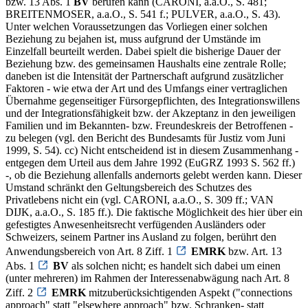
bzw. 13 Abs. 1
BV
berufen kann (CARONI, a.a.O., S. 481;
BREITENMOSER, a.a.O., S. 541 f.; PULVER, a.a.O., S. 43).
Unter welchen Voraussetzungen das Vorliegen einer solchen
Beziehung zu bejahen ist, muss aufgrund der Umstände im
Einzelfall beurteilt werden. Dabei spielt die bisherige Dauer der
Beziehung bzw. des gemeinsamen Haushalts eine zentrale Rolle;
daneben ist die Intensität der Partnerschaft aufgrund zusätzlicher
Faktoren - wie etwa der Art und des Umfangs einer vertraglichen
Übernahme gegenseitiger Fürsorgepflichten, des Integrationswillens
und der Integrationsfähigkeit bzw. der Akzeptanz in den jeweiligen
Familien und im Bekannten- bzw. Freundeskreis der Betroffenen -
zu belegen (vgl. den Bericht des Bundesamts für Justiz vom Juni
1999, S. 54). cc) Nicht entscheidend ist in diesem Zusammenhang -
entgegen dem Urteil aus dem Jahre 1992 (EuGRZ 1993 S. 562 ff.)
-, ob die Beziehung allenfalls andernorts gelebt werden kann. Dieser
Umstand schränkt den Geltungsbereich des Schutzes des
Privatlebens nicht ein (vgl. CARONI, a.a.O., S. 309 ff.; VAN
DIJK, a.a.O., S. 185 ff.). Die faktische Möglichkeit des hier über ein
gefestigtes Anwesenheitsrecht verfügenden Ausländers oder
Schweizers, seinem Partner ins Ausland zu folgen, berührt den
Anwendungsbereich von Art. 8 Ziff. 1
EMRK
bzw. Art. 13
Abs. 1
BV
als solchen nicht; es handelt sich dabei um einen
(unter mehreren) im Rahmen der Interessenabwägung nach Art. 8
Ziff. 2
EMRK
mitzuberücksichtigenden Aspekt ("connections
approach" statt "elsewhere approach" bzw. Schranken- statt