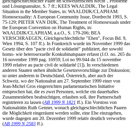
gleichgeschlechtlicher Paare im schweizerischen Recht", Probleme
und Lösungsansätze, S. 7 ff.; KEES WAALDIJK, The Legal
Situation in the Member States, in: WAALDIJK/CLAPHAM:
Homosexuality: A European Community Issue, Dordrecht 1993, S.
75-129; PIETER VAN DIJK, The Treatment of Homosexuals under
the European Convention on Human Rights, in:
WAALDIJK/CLAPHAM, a.a.O., S. 179-206; BEA
VERSCHRAEGEN, Gleichgeschlechtliche "Ehen", Focus Bd. 9,
Wien 1994, S. 107 ff.). In Frankreich wurde im November 1999 das
Gesetz über den "pacte civil de solidarité" publiziert, der sowohl
homo- wie heterosexuelle Konkubinatspaare erfasst (J.O. no. 265 du
16 novembre 1999 pag. 16959; Loi no 99-944 du 15 novembre
1999 relative au pacte civil de solidarité [1]). In verschiedenen
anderen Staaten stehen ähnliche Gesetzesvorschläge zur Diskussion;
so unter anderem in Deutschland, Österreich, aber auch der
Schweiz, wo der Nationalrat am 27. September 1999 einer von
Jean-Michel Gros eingereichten parlamentarischen Initiative
entsprochen hat, die es zwei Personen, welche ein dauerhaftes
Zusammenleben beabsichtigen, erlauben soll, ihre Partnerschaft
registrieren zu lassen (
AB 1999 N 1821
ff.). Ein Vorstoss von
Nationalrätin Ruth Genner, wonach gleichgeschlechtlichen Paaren
die Möglichkeit eingeräumt werden sollte, eine Ehe einzugehen,
wurde dagegen am 20. Dezember 1999 relativ deutlich verworfen
(
AB 1999 N 2583
ff.).