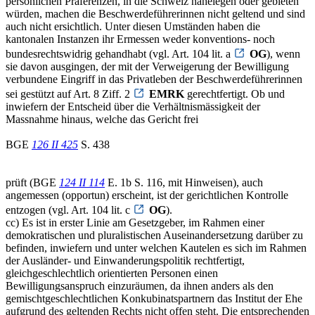
persönlichen Präferenzen, in die Schweiz nahelegen oder gebieten
würden, machen die Beschwerdeführerinnen nicht geltend und sind
auch nicht ersichtlich. Unter diesen Umständen haben die
kantonalen Instanzen ihr Ermessen weder konventions- noch
bundesrechtswidrig gehandhabt (vgl. Art. 104 lit. a
OG
), wenn
sie davon ausgingen, der mit der Verweigerung der Bewilligung
verbundene Eingriff in das Privatleben der Beschwerdeführerinnen
sei gestützt auf Art. 8 Ziff. 2
EMRK
gerechtfertigt. Ob und
inwiefern der Entscheid über die Verhältnismässigkeit der
Massnahme hinaus, welche das Gericht frei
BGE
126 II 425
S. 438
prüft (BGE
124 II 114
E. 1b S. 116, mit Hinweisen), auch
angemessen (opportun) erscheint, ist der gerichtlichen Kontrolle
entzogen (vgl. Art. 104 lit. c
OG
).
cc) Es ist in erster Linie am Gesetzgeber, im Rahmen einer
demokratischen und pluralistischen Auseinandersetzung darüber zu
befinden, inwiefern und unter welchen Kautelen es sich im Rahmen
der Ausländer- und Einwanderungspolitik rechtfertigt,
gleichgeschlechtlich orientierten Personen einen
Bewilligungsanspruch einzuräumen, da ihnen anders als den
gemischtgeschlechtlichen Konkubinatspartnern das Institut der Ehe
aufgrund des geltenden Rechts nicht offen steht. Die entsprechenden