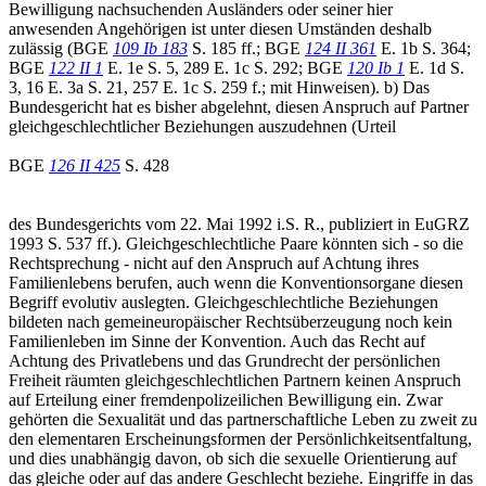
Bewilligung nachsuchenden Ausländers oder seiner hier
anwesenden Angehörigen ist unter diesen Umständen deshalb
zulässig (BGE
109 Ib 183
S. 185 ff.; BGE
124 II 361
E. 1b S. 364;
BGE
122 II 1
E. 1e S. 5, 289 E. 1c S. 292; BGE
120 Ib 1
E. 1d S.
3, 16 E. 3a S. 21, 257 E. 1c S. 259 f.; mit Hinweisen). b) Das
Bundesgericht hat es bisher abgelehnt, diesen Anspruch auf Partner
gleichgeschlechtlicher Beziehungen auszudehnen (Urteil
BGE
126 II 425
S. 428
des Bundesgerichts vom 22. Mai 1992 i.S. R., publiziert in EuGRZ
1993 S. 537 ff.). Gleichgeschlechtliche Paare könnten sich - so die
Rechtsprechung - nicht auf den Anspruch auf Achtung ihres
Familienlebens berufen, auch wenn die Konventionsorgane diesen
Begriff evolutiv auslegten. Gleichgeschlechtliche Beziehungen
bildeten nach gemeineuropäischer Rechtsüberzeugung noch kein
Familienleben im Sinne der Konvention. Auch das Recht auf
Achtung des Privatlebens und das Grundrecht der persönlichen
Freiheit räumten gleichgeschlechtlichen Partnern keinen Anspruch
auf Erteilung einer fremdenpolizeilichen Bewilligung ein. Zwar
gehörten die Sexualität und das partnerschaftliche Leben zu zweit zu
den elementaren Erscheinungsformen der Persönlichkeitsentfaltung,
und dies unabhängig davon, ob sich die sexuelle Orientierung auf
das gleiche oder auf das andere Geschlecht beziehe. Eingriffe in das