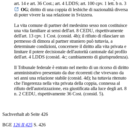
art. 14 e art. 36 Cost.; art. 4 LDDS; art. 100 cpv. 1 lett. b n. 3
OG
; diritto di una coppia di lesbiche di nazionalità diversa
di poter vivere la sua relazione in Svizzera.
La vita comune di partner del medesimo sesso non costituisce
una vita familiare ai sensi dell'art. 8 CEDU, rispettivamente
dell'art. 13 cpv. 1 Cost. (consid. 4b); il rifiuto di rilasciare un
permesso di dimora al partner straniero può tuttavia, a
determinate condizioni, concernere il diritto alla vita privata e
limitare il potere decisionale dell'autorità cantonale dal profilo
dell'art. 4 LDDS (consid. 4c; cambiamento di giurisprudenza).
Il Tribunale federale è entrato nel merito di un ricorso di diritto
amministrativo presentato da due ricorrenti che vivevano da
sei anni una relazione stabile (consid. 4d); ha tuttavia ritenuto
che l'ingerenza nella vita privata della coppia, connessa al
rifiuto dell'autorizzazione, era giustificata alla luce degli art. 8
n. 2 CEDU, rispettivamente 36 Cost. (consid. 5).
Sachverhalt ab Seite 426
BGE
126 II 425
S. 426