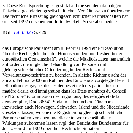
3. Diese Rechtsprechung ist gestützt auf die seit dem damaligen
Entscheid geänderten gesellschaftlichen Verhältnisse zu überdenken:
Die rechtliche Erfassung gleichgeschlechtlicher Partnerschaften hat
sich seit 1992 entscheidend fortentwickelt. So verabschiedete
BGE
126 II 425
S. 429
das Europäische Parlament am 8. Februar 1994 eine "Resolution
über die Rechtsgleichheit der Homosexuellen und Lesben in der
europäischen Gemeinschaft", welche die Mitgliedstaaten namentlich
auffordert, die ungleiche Behandlung von Personen mit
gleichgeschlechtlicher Orientierung in den Rechts- und
Verwaltungsvorschriften zu beenden. In gleiche Richtung geht der
am 25. Februar 2000 im Rahmen des Europarats vorgelegte Bericht
"Situation des gays et des lesbiennes et de leurs partenaires en
matière d'asile et d'immigration dans les Etats membres du Conseil
de l'Europe" (Commission des migrations, des réfugiés et de la
démographie, Doc. 8654). Sodann haben neben Dänemark
inzwischen auch Norwegen, Schweden, Island und die Niederlande
Gesetze erlassen, welche die Registrierung gleichgeschlechtlicher
Partnerschaften vorsehen und dieser teilweise eheähnliche
Wirkungen zukommen lassen (vgl. den Bericht des Bundesamts für
Justiz vom Juni 1999 über die "Rechtliche Situation