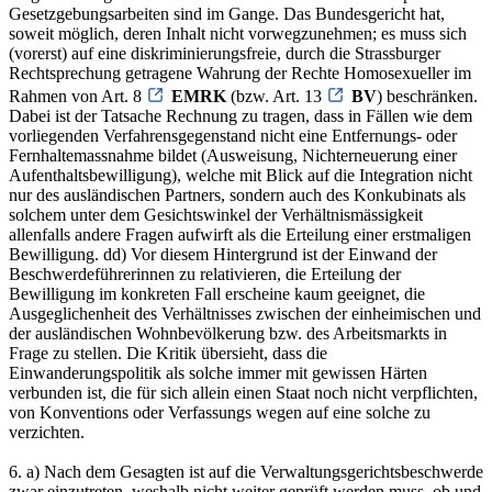
Gesetzgebungsarbeiten sind im Gange. Das Bundesgericht hat,
soweit möglich, deren Inhalt nicht vorwegzunehmen; es muss sich
(vorerst) auf eine diskriminierungsfreie, durch die Strassburger
Rechtsprechung getragene Wahrung der Rechte Homosexueller im
Rahmen von Art. 8
EMRK
(bzw. Art. 13
BV
) beschränken.
Dabei ist der Tatsache Rechnung zu tragen, dass in Fällen wie dem
vorliegenden Verfahrensgegenstand nicht eine Entfernungs- oder
Fernhaltemassnahme bildet (Ausweisung, Nichterneuerung einer
Aufenthaltsbewilligung), welche mit Blick auf die Integration nicht
nur des ausländischen Partners, sondern auch des Konkubinats als
solchem unter dem Gesichtswinkel der Verhältnismässigkeit
allenfalls andere Fragen aufwirft als die Erteilung einer erstmaligen
Bewilligung. dd) Vor diesem Hintergrund ist der Einwand der
Beschwerdeführerinnen zu relativieren, die Erteilung der
Bewilligung im konkreten Fall erscheine kaum geeignet, die
Ausgeglichenheit des Verhältnisses zwischen der einheimischen und
der ausländischen Wohnbevölkerung bzw. des Arbeitsmarkts in
Frage zu stellen. Die Kritik übersieht, dass die
Einwanderungspolitik als solche immer mit gewissen Härten
verbunden ist, die für sich allein einen Staat noch nicht verpflichten,
von Konventions oder Verfassungs wegen auf eine solche zu
verzichten.
6. a) Nach dem Gesagten ist auf die Verwaltungsgerichtsbeschwerde
zwar einzutreten, weshalb nicht weiter geprüft werden muss, ob und