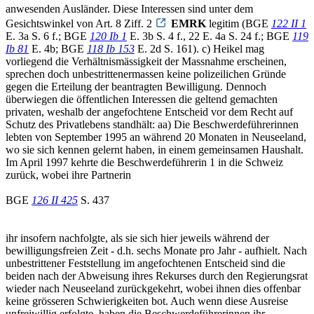
anwesenden Ausländer. Diese Interessen sind unter dem
Gesichtswinkel von Art. 8 Ziff. 2
EMRK
legitim (BGE
122 II 1
E. 3a S. 6 f.; BGE
120 Ib 1
E. 3b S. 4 f., 22 E. 4a S. 24 f.; BGE
119
Ib 81
E. 4b; BGE
118 Ib 153
E. 2d S. 161). c) Heikel mag
vorliegend die Verhältnismässigkeit der Massnahme erscheinen,
sprechen doch unbestrittenermassen keine polizeilichen Gründe
gegen die Erteilung der beantragten Bewilligung. Dennoch
überwiegen die öffentlichen Interessen die geltend gemachten
privaten, weshalb der angefochtene Entscheid vor dem Recht auf
Schutz des Privatlebens standhält: aa) Die Beschwerdeführerinnen
lebten von September 1995 an während 20 Monaten in Neuseeland,
wo sie sich kennen gelernt haben, in einem gemeinsamen Haushalt.
Im April 1997 kehrte die Beschwerdeführerin 1 in die Schweiz
zurück, wobei ihre Partnerin
BGE
126 II 425
S. 437
ihr insofern nachfolgte, als sie sich hier jeweils während der
bewilligungsfreien Zeit - d.h. sechs Monate pro Jahr - aufhielt. Nach
unbestrittener Feststellung im angefochtenen Entscheid sind die
beiden nach der Abweisung ihres Rekurses durch den Regierungsrat
wieder nach Neuseeland zurückgekehrt, wobei ihnen dies offenbar
keine grösseren Schwierigkeiten bot. Auch wenn diese Ausreise
unfreiwillig erfolgte, haben die Beschwerdeführerinnen ihr