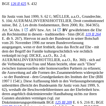
BGE
126 II 425
S. 432
für Justiz vom Juni 1999, S. 62 f.; MÜLLER, a.a.O., Grundrechte,
S. 104; AUER/MALINVERNI/HOTTELIER, Droit constitutionnel
suisse, Bd. 2, Les droits fondamentaux, Bern 2000, Rz. 364/365).
Art. 54 Abs. 1
aBV bzw. Art. 14
BV
gewährleisten die Ehe
als Rechtsinstitut in diesem - traditionellen - Sinn (BGE
119 II 264
E. 4b S. 267). Hiervon ist auch der Bundesrat in seiner Botschaft
vom 20. November 1996 zur neuen Bundesverfassung
ausgegangen, wenn er dort festhielt, dass das Recht auf Ehe - mit
dem der Begriff der Familie kulturgeschichtlich wie rechtlich
verknüpft ist (vgl. DICKE, a.a.O., Rz. 2-4;
AUER/MALINVERNI/HOTTELIER, a.a.O., Rz. 360) - sich auf
die Verbindung von Frau und Mann bezieht, ohne auch "Ehen"
zwischen transsexuellen oder homosexuellen Partnern zu erfassen;
die Ausweitung auf alle Formen des Zusammenlebens widerspräche
- so der Bundesrat - dem Grundgedanken des Instituts der Ehe (BBl
1997 I 154f.). Diese Auffassung blieb in den Verfassungsberatungen
unbestritten (Bericht des Bundesamts für Justiz vom Juni 1999, S.
62), weshalb die Beschwerdeführerinnen aus der Ehefreiheit bzw.
deren angeblich diskriminierender Handhabung nichts zur ihren
Gunsten abzuleiten vermögen (vgl. zur
Diskriminierungsproblematik BGE
125 III 209
E. 6 S. 216 ff.; BGE