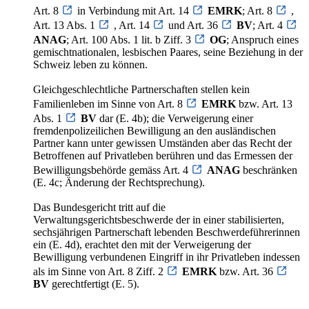
Art. 8
in Verbindung mit Art. 14
EMRK
; Art. 8
,
Art. 13 Abs. 1
, Art. 14
und Art. 36
BV
; Art. 4
ANAG
; Art. 100 Abs. 1 lit. b Ziff. 3
OG
; Anspruch eines
gemischtnationalen, lesbischen Paares, seine Beziehung in der
Schweiz leben zu können.
Gleichgeschlechtliche Partnerschaften stellen kein
Familienleben im Sinne von Art. 8
EMRK
bzw. Art. 13
Abs. 1
BV
dar (E. 4b); die Verweigerung einer
fremdenpolizeilichen Bewilligung an den ausländischen
Partner kann unter gewissen Umständen aber das Recht der
Betroffenen auf Privatleben berühren und das Ermessen der
Bewilligungsbehörde gemäss Art. 4
ANAG
beschränken
(E. 4c; Änderung der Rechtsprechung).
Das Bundesgericht tritt auf die
Verwaltungsgerichtsbeschwerde der in einer stabilisierten,
sechsjährigen Partnerschaft lebenden Beschwerdeführerinnen
ein (E. 4d), erachtet den mit der Verweigerung der
Bewilligung verbundenen Eingriff in ihr Privatleben indessen
als im Sinne von Art. 8 Ziff. 2
EMRK
bzw. Art. 36
BV
gerechtfertigt (E. 5).