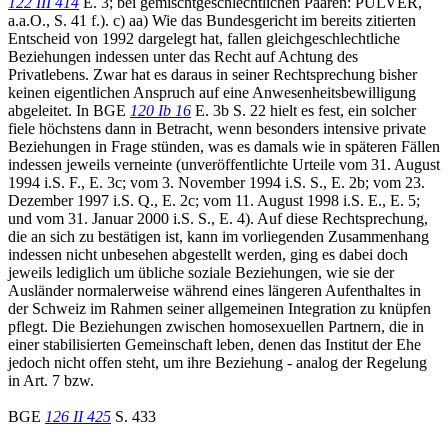
122 III 414
E. 3; bei gemischtgeschlechtlichen Paaren: PULVER,
a.a.O., S. 41 f.). c) aa) Wie das Bundesgericht im bereits zitierten
Entscheid von 1992 dargelegt hat, fallen gleichgeschlechtliche
Beziehungen indessen unter das Recht auf Achtung des
Privatlebens. Zwar hat es daraus in seiner Rechtsprechung bisher
keinen eigentlichen Anspruch auf eine Anwesenheitsbewilligung
abgeleitet. In BGE
120 Ib 16
E. 3b S. 22 hielt es fest, ein solcher
fiele höchstens dann in Betracht, wenn besonders intensive private
Beziehungen in Frage stünden, was es damals wie in späteren Fällen
indessen jeweils verneinte (unveröffentlichte Urteile vom 31. August
1994 i.S. F., E. 3c; vom 3. November 1994 i.S. S., E. 2b; vom 23.
Dezember 1997 i.S. Q., E. 2c; vom 11. August 1998 i.S. E., E. 5;
und vom 31. Januar 2000 i.S. S., E. 4). Auf diese Rechtsprechung,
die an sich zu bestätigen ist, kann im vorliegenden Zusammenhang
indessen nicht unbesehen abgestellt werden, ging es dabei doch
jeweils lediglich um übliche soziale Beziehungen, wie sie der
Ausländer normalerweise während eines längeren Aufenthaltes in
der Schweiz im Rahmen seiner allgemeinen Integration zu knüpfen
pflegt. Die Beziehungen zwischen homosexuellen Partnern, die in
einer stabilisierten Gemeinschaft leben, denen das Institut der Ehe
jedoch nicht offen steht, um ihre Beziehung - analog der Regelung
in Art. 7 bzw.
BGE
126 II 425
S. 433