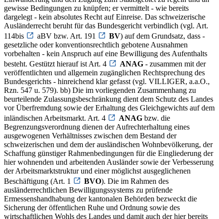
gewisse Bedingungen zu knüpfen; er vermittelt - wie bereits
dargelegt - kein absolutes Recht auf Einreise. Das schweizerische
Ausländerrecht beruht für das Bundesgericht verbindlich (vgl. Art.
114bis
aBV bzw. Art. 191
BV
) auf dem Grundsatz, dass -
gesetzliche oder konventionsrechtlich gebotene Ausnahmen
vorbehalten - kein Anspruch auf eine Bewilligung des Aufenthalts
besteht. Gestützt hierauf ist Art. 4
ANAG
- zusammen mit der
veröffentlichten und allgemein zugänglichen Rechtsprechung des
Bundesgerichts - hinreichend klar gefasst (vgl. VILLIGER, a.a.O.,
Rzn. 547 u. 579). bb) Die im vorliegenden Zusammenhang zu
beurteilende Zulassungsbeschränkung dient dem Schutz des Landes
vor Überfremdung sowie der Erhaltung des Gleichgewichts auf dem
inländischen Arbeitsmarkt. Art. 4
ANAG
bzw. die
Begrenzungsverordnung dienen der Aufrechterhaltung eines
ausgewogenen Verhältnisses zwischen dem Bestand der
schweizerischen und dem der ausländischen Wohnbevölkerung, der
Schaffung günstiger Rahmenbedingungen für die Eingliederung der
hier wohnenden und arbeitenden Ausländer sowie der Verbesserung
der Arbeitsmarktstruktur und einer möglichst ausgeglichenen
Beschäftigung (Art. 1
BVO
). Die im Rahmen des
ausländerrechtlichen Bewilligungssystems zu prüfende
Ermessenshandhabung der kantonalen Behörden bezweckt die
Sicherung der öffentlichen Ruhe und Ordnung sowie des
wirtschaftlichen Wohls des Landes und damit auch der hier bereits