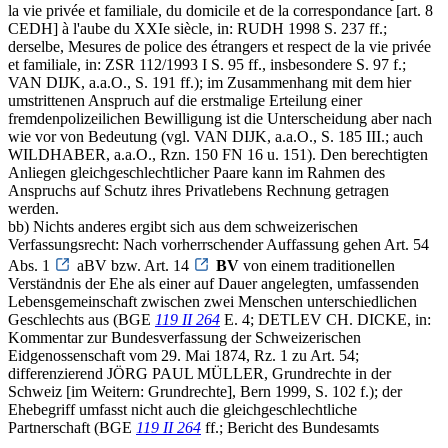
la vie privée et familiale, du domicile et de la correspondance [art. 8
CEDH] à l'aube du XXIe siècle, in: RUDH 1998 S. 237 ff.;
derselbe, Mesures de police des étrangers et respect de la vie privée
et familiale, in: ZSR 112/1993 I S. 95 ff., insbesondere S. 97 f.;
VAN DIJK, a.a.O., S. 191 ff.); im Zusammenhang mit dem hier
umstrittenen Anspruch auf die erstmalige Erteilung einer
fremdenpolizeilichen Bewilligung ist die Unterscheidung aber nach
wie vor von Bedeutung (vgl. VAN DIJK, a.a.O., S. 185 III.; auch
WILDHABER, a.a.O., Rzn. 150 FN 16 u. 151). Den berechtigten
Anliegen gleichgeschlechtlicher Paare kann im Rahmen des
Anspruchs auf Schutz ihres Privatlebens Rechnung getragen
werden.
bb) Nichts anderes ergibt sich aus dem schweizerischen
Verfassungsrecht: Nach vorherrschender Auffassung gehen Art. 54
Abs. 1
aBV bzw. Art. 14
BV
von einem traditionellen
Verständnis der Ehe als einer auf Dauer angelegten, umfassenden
Lebensgemeinschaft zwischen zwei Menschen unterschiedlichen
Geschlechts aus (BGE
119 II 264
E. 4; DETLEV CH. DICKE, in:
Kommentar zur Bundesverfassung der Schweizerischen
Eidgenossenschaft vom 29. Mai 1874, Rz. 1 zu Art. 54;
differenzierend JÖRG PAUL MÜLLER, Grundrechte in der
Schweiz [im Weitern: Grundrechte], Bern 1999, S. 102 f.); der
Ehebegriff umfasst nicht auch die gleichgeschlechtliche
Partnerschaft (BGE
119 II 264
ff.; Bericht des Bundesamts