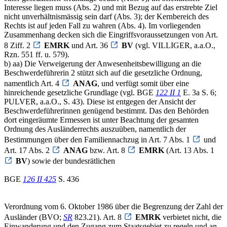
Interesse liegen muss (Abs. 2) und mit Bezug auf das erstrebte Ziel
nicht unverhältnismässig sein darf (Abs. 3); der Kernbereich des
Rechts ist auf jeden Fall zu wahren (Abs. 4). Im vorliegenden
Zusammenhang decken sich die Eingriffsvoraussetzungen von Art.
8 Ziff. 2
EMRK
und Art. 36
BV
(vgl. VILLIGER, a.a.O.,
Rzn. 551 ff. u. 579).
b) aa) Die Verweigerung der Anwesenheitsbewilligung an die
Beschwerdeführerin 2 stützt sich auf die gesetzliche Ordnung,
namentlich Art. 4
ANAG
, und verfügt somit über eine
hinreichende gesetzliche Grundlage (vgl. BGE
122 II 1
E. 3a S. 6;
PULVER, a.a.O., S. 43). Diese ist entgegen der Ansicht der
Beschwerdeführerinnen genügend bestimmt. Das den Behörden
dort eingeräumte Ermessen ist unter Beachtung der gesamten
Ordnung des Ausländerrechts auszuüben, namentlich der
Bestimmungen über den Familiennachzug in Art. 7 Abs. 1
und
Art. 17 Abs. 2
ANAG
bzw. Art. 8
EMRK
(Art. 13 Abs. 1
BV
) sowie der bundesrätlichen
BGE
126 II 425
S. 436
Verordnung vom 6. Oktober 1986 über die Begrenzung der Zahl der
Ausländer (BVO;
SR
823.21). Art. 8
EMRK
verbietet nicht, die
Einwanderung und den Zugang zum Staatsgebiet zu regeln und an