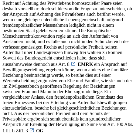
Recht auf Achtung des Privatlebens homosexueller Paare seien
deshalb vorstellbar; doch sei hiervon die Frage zu unterscheiden, ob
der Anspruch auf Achtung des Privatlebens auch berührt werde,
wenn eine gleichgeschlechtliche Lebensgemeinschaft aufgrund
fremdenpolizeilicher Massnahmen lediglich nicht in einem
bestimmten Staat gelebt werden könne. Die Europäische
Menschenrechtskonvention regle an sich den Aufenthalt von
Ausländern nicht, und es falle auch nicht in den Schutzbereich des
verfassungsmässigen Rechts auf persönliche Freiheit, seinen
Aufenthalt über Landesgrenzen hinweg frei wählen zu können.
Soweit das Bundesgericht entschieden habe, dass sich
ausnahmsweise dennoch aus Art. 8
EMRK
ein Anspruch auf
Bewilligungserteilung ergeben könne, wenn anders eine familiäre
Beziehung beeinträchtigt werde, so beruhe dies auf einer
Wertentscheidung zugunsten von Ehe und Familie, wie sie auch der
im Zivilgesetzbuch getroffenen Regelung der Beziehungen
zwischen Frau und Mann in der Ehe zugrunde liege. Ein
vergleichbarer Anlass, den fremdenpolizeilichen Grundsatz des
freien Ermessens bei der Erteilung von Aufenthaltsbewilligungen
einzuschränken, bestehe bei gleichgeschlechtlichen Beziehungen
nicht. Aus der persönlichen Freiheit und dem Schutz der
Privatsphäre ergebe sich somit ebenfalls kein grundrechtlicher
Anspruch auf Erteilung der Bewilligung im Sinne von Art. 100 Abs.
1 lit. b Ziff. 3
OG
.