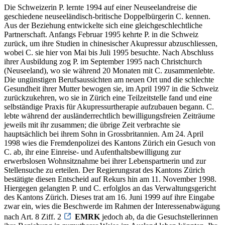
Die Schweizerin P. lernte 1994 auf einer Neuseelandreise die
geschiedene neuseeländisch-britische Doppelbürgerin C. kennen.
Aus der Beziehung entwickelte sich eine gleichgeschlechtliche
Partnerschaft. Anfangs Februar 1995 kehrte P. in die Schweiz
zurück, um ihre Studien in chinesischer Akupressur abzuschliessen,
wobei C. sie hier von Mai bis Juli 1995 besuchte. Nach Abschluss
ihrer Ausbildung zog P. im September 1995 nach Christchurch
(Neuseeland), wo sie während 20 Monaten mit C. zusammenlebte.
Die ungünstigen Berufsaussichten am neuen Ort und die schlechte
Gesundheit ihrer Mutter bewogen sie, im April 1997 in die Schweiz
zurückzukehren, wo sie in Zürich eine Teilzeitstelle fand und eine
selbständige Praxis für Akupressurtherapie aufzubauen begann. C.
lebte während der ausländerrechtlich bewilligungsfreien Zeiträume
jeweils mit ihr zusammen; die übrige Zeit verbrachte sie
hauptsächlich bei ihrem Sohn in Grossbritannien. Am 24. April
1998 wies die Fremdenpolizei des Kantons Zürich ein Gesuch von
C. ab, ihr eine Einreise- und Aufenthaltsbewilligung zur
erwerbslosen Wohnsitznahme bei ihrer Lebenspartnerin und zur
Stellensuche zu erteilen. Der Regierungsrat des Kantons Zürich
bestätigte diesen Entscheid auf Rekurs hin am 11. November 1998.
Hiergegen gelangten P. und C. erfolglos an das Verwaltungsgericht
des Kantons Zürich. Dieses trat am 16. Juni 1999 auf ihre Eingabe
zwar ein, wies die Beschwerde im Rahmen der Interessenabwägung
nach Art. 8 Ziff. 2
EMRK
jedoch ab, da die Gesuchstellerinnen