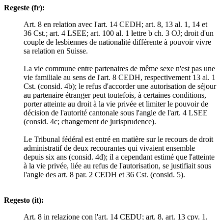
Regeste (fr):
Art. 8 en relation avec l'art. 14 CEDH; art. 8, 13 al. 1, 14 et
36 Cst.; art. 4 LSEE; art. 100 al. 1 lettre b ch. 3 OJ; droit d'un
couple de lesbiennes de nationalité différente à pouvoir vivre
sa relation en Suisse.
La vie commune entre partenaires de même sexe n'est pas une
vie familiale au sens de l'art. 8 CEDH, respectivement 13 al. 1
Cst. (consid. 4b); le refus d'accorder une autorisation de séjour
au partenaire étranger peut toutefois, à certaines conditions,
porter atteinte au droit à la vie privée et limiter le pouvoir de
décision de l'autorité cantonale sous l'angle de l'art. 4 LSEE
(consid. 4c; changement de jurisprudence).
Le Tribunal fédéral est entré en matière sur le recours de droit
administratif de deux recourantes qui vivaient ensemble
depuis six ans (consid. 4d); il a cependant estimé que l'atteinte
à la vie privée, liée au refus de l'autorisation, se justifiait sous
l'angle des art. 8 par. 2 CEDH et 36 Cst. (consid. 5).
Regesto (it):
Art. 8 in relazione con l'art. 14 CEDU; art. 8, art. 13 cpv. 1,