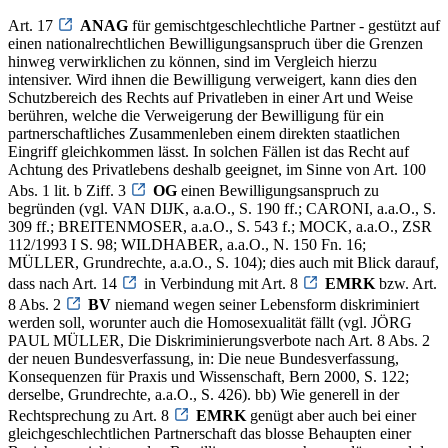
Art. 17
ANAG
für gemischtgeschlechtliche Partner - gestützt auf
einen nationalrechtlichen Bewilligungsanspruch über die Grenzen
hinweg verwirklichen zu können, sind im Vergleich hierzu
intensiver. Wird ihnen die Bewilligung verweigert, kann dies den
Schutzbereich des Rechts auf Privatleben in einer Art und Weise
berühren, welche die Verweigerung der Bewilligung für ein
partnerschaftliches Zusammenleben einem direkten staatlichen
Eingriff gleichkommen lässt. In solchen Fällen ist das Recht auf
Achtung des Privatlebens deshalb geeignet, im Sinne von Art. 100
Abs. 1 lit. b Ziff. 3
OG
einen Bewilligungsanspruch zu
begründen (vgl. VAN DIJK, a.a.O., S. 190 ff.; CARONI, a.a.O., S.
309 ff.; BREITENMOSER, a.a.O., S. 543 f.; MOCK, a.a.O., ZSR
112/1993 I S. 98; WILDHABER, a.a.O., N. 150 Fn. 16;
MÜLLER, Grundrechte, a.a.O., S. 104); dies auch mit Blick darauf,
dass nach Art. 14
in Verbindung mit Art. 8
EMRK
bzw. Art.
8 Abs. 2
BV
niemand wegen seiner Lebensform diskriminiert
werden soll, worunter auch die Homosexualität fällt (vgl. JÖRG
PAUL MÜLLER, Die Diskriminierungsverbote nach Art. 8 Abs. 2
der neuen Bundesverfassung, in: Die neue Bundesverfassung,
Konsequenzen für Praxis und Wissenschaft, Bern 2000, S. 122;
derselbe, Grundrechte, a.a.O., S. 426). bb) Wie generell in der
Rechtsprechung zu Art. 8
EMRK
genügt aber auch bei einer
gleichgeschlechtlichen Partnerschaft das blosse Behaupten einer