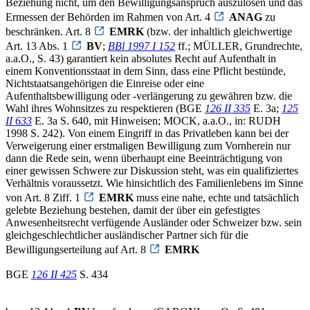
Beziehung nicht, um den Bewilligungsanspruch auszulösen und das
Ermessen der Behörden im Rahmen von Art. 4
ANAG
zu
beschränken. Art. 8
EMRK
(bzw. der inhaltlich gleichwertige
Art. 13 Abs. 1
BV
;
BBl 1997 I 152
ff.; MÜLLER, Grundrechte,
a.a.O., S. 43) garantiert kein absolutes Recht auf Aufenthalt in
einem Konventionsstaat in dem Sinn, dass eine Pflicht bestünde,
Nichtstaatsangehörigen die Einreise oder eine
Aufenthaltsbewilligung oder -verlängerung zu gewähren bzw. die
Wahl ihres Wohnsitzes zu respektieren (BGE
126 II 335
E. 3a;
125
II 633
E. 3a S. 640, mit Hinweisen; MOCK, a.a.O., in: RUDH
1998 S. 242). Von einem Eingriff in das Privatleben kann bei der
Verweigerung einer erstmaligen Bewilligung zum Vornherein nur
dann die Rede sein, wenn überhaupt eine Beeinträchtigung von
einer gewissen Schwere zur Diskussion steht, was ein qualifiziertes
Verhältnis voraussetzt. Wie hinsichtlich des Familienlebens im Sinne
von Art. 8 Ziff. 1
EMRK
muss eine nahe, echte und tatsächlich
gelebte Beziehung bestehen, damit der über ein gefestigtes
Anwesenheitsrecht verfügende Ausländer oder Schweizer bzw. sein
gleichgeschlechtlicher ausländischer Partner sich für die
Bewilligungserteilung auf Art. 8
EMRK
BGE
126 II 425
S. 434