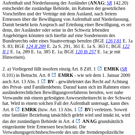
Aufenthalt und Niederlassung der Ausländer (
ANAG
;
SR
142.20)
entscheidet die zuständige Behörde, im Rahmen der gesetzlichen
Vorschriften und der Verträge mit dem Ausland, nach freiem
Ermessen über die Bewilligung von Aufenthalt und Niederlassung.
Damit besteht kein Anspruch auf Erteilung einer Bewilligung, es sei
denn, der Ausländer oder seine in der Schweiz lebenden
Angehörigen könnten sich hierfür auf eine Sondernorm des
Bundesrechts oder eines Staatsvertrags berufen (BGE
126 I 81
E. 1a
S. 83; BGE
124 II 289
E. 2a S. 291, 361 E. 1a S. 363 f.; BGE
122
II 1
E. 1a, 289 E. 1a, 385 E. 1a; BGE
120 Ib 257
E. 1a; je mit
Hinweisen).
2. a) Vorliegend fällt insofern einzig Art. 8 Ziff. 1
EMRK
(
SR
0.101) in Betracht. Art. 8
EMRK
- wie seit dem 1. Januar 2000
auch Art. 13 Abs. 1
BV
- gewährleistet das Recht auf Achtung
des Privat- und Familienlebens. Darauf kann sich im Rahmen eines
ausländerrechtlichen Bewilligungsverfahrens berufen, wer nahe
Verwandte mit einem gefestigten Anwesenheitsrecht in der Schweiz
hat. Wird in einem solchen Fall der Aufenthalt untersagt, kann dies
Art. 8
EMRK
(bzw. Art. 13 Abs. 1
BV
) verletzen. Soweit
eine familiäre Beziehung tatsächlich gelebt wird und intakt ist, wird
das der zuständigen Behörde in Art. 4
ANAG
grundsätzlich
eingeräumte freie Ermessen beschränkt. Die
Verwaltungsgerichtsbeschwerde des um die fremdenpolizeiliche