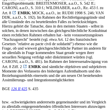
Eingriffsproblematik: BREITENMOSER, a.a.O., S. 542 ff.;
CARONI, a.a.O., S. 310 f.; WILDHABER, a.a.O., Rz. 453 f. zu
Art. 8
EMRK
; MOCK, a.a.O., in: RUDH 1998 S. 246; VAN
DIJK, a.a.O., S. 192). Im Rahmen der Rechtfertigungsgründe sind
alle Umstände des zu beurteilenden Falles zu berücksichtigen.
Hierzu gehört die Tatsache, dass in den meisten Staaten - selbst in
solchen, in denen inzwischen das gleichgeschlechtliche Konkubinat
einen rechtlichen Rahmen erhalten hat - kein voraussetzungsloses
"Nachzugsrecht" besteht (vgl. etwa Art. 12 des französischen
Gesetzes "relative au pacte civil de solidarité") ebenso wie die
Frage, ob und wieweit gleichgeschlechtliche Partner im anderen für
sie allenfalls in Frage kommenden Staat gerade wegen ihrer
sexuellen Neigung verfolgt oder diskriminiert würden (vgl.
CARONI, a.a.O., S. 481). Im Rahmen der Interessenabwägung von
Art. 8 Ziff. 2
EMRK
sind sämtliche objektiven und subjektiven
Momente des Verlassens des bisherigen Aufenthaltsorts und des
Beziehungsumfelds einerseits und die am neuen Ort bestehenden
Assimilierungs- und Integrationsmöglichkeiten
BGE
126 II 425
S. 435
bzw. -schwierigkeiten andererseits gegeneinander und im Vergleich
zu allenfalls entgegenstehenden öffentlichen Interessen abzuwägen