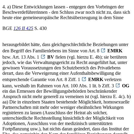
4. a) Diese Entwicklungen lassen - entgegen den Vorbringen der
Beschwerdeführerinnen - den Schluss zwar noch nicht zu, dass sich
heute eine gemeineuropäische Rechtsüberzeugung in dem Sinne
BGE
126 II 425
S. 430
herausgebildet hätte, dass gleichgeschlechtliche Beziehungen unter
den Begriff des Familienlebens im Sinne von Art. 8
EMRK
bzw. Art. 13 Abs. 1
BV
fielen (vgl. hierzu E. 4b); sie berühren
jedoch, wie das Verwaltungsgericht zu Recht ausgeführt hat, unter
gewissen Voraussetzungen den Schutzbereich des Privatlebens
derart, dass die Verweigerung einer Aufenthaltsbewilligung die
entsprechende Garantie von Art. 8 Ziff. 1
EMRK
verletzen
kann, weshalb im Rahmen von Art. 100 Abs. 1 lit. b Ziff. 3
OG
ein das Ermessen der Bewilligungsbehörden beschränkender
Anspruch nicht mehr generell zu verneinen ist (vgl. hierzu E. 4c). b)
aa) Die in einzelnen Staaten bestehende Möglichkeit, homosexuelle
Partnerschaften mit mehr oder weniger eheähnlichen Wirkungen
registrieren zu lassen (Ausschluss der Heirat als solcher,
unterschiedliche Rechtsstellung hinsichtlich der Möglichkeit von
Adoptionen, Ausschluss von der medizinisch unterstützten
Fortpflanzung usw.), hat nichts daran geändert, dass das Institut der