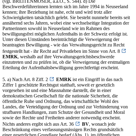
(vgl. BREITENMOSER, a.a.O., S. 544). d) Die
Beschwerdeführerinnen lernten sich im Jahre 1994 in Neuseeland
kennen; ihre Beziehung ist nahe, echt und wird trotz aller
Schwierigkeiten tatsächlich gelebt. Sie besteht nunmehr bereits seit
annähernd sechs Jahren, wobei eine wechselseitige Integration der
Partnerinnen sowohl in Neuseeland wie im Rahmen des
bewilligungsfrei möglichen Aufenthalts in der Schweiz erfolgt ist.
Unter diesen Umständen beeinträchtigt die Verweigerung der
beantragten Bewilligung - wie das Verwaltungsgericht zu Recht
festgestellt hat - ihr Recht auf Privatleben im Sinne von Art. 8
EMRK
, weshalb auf ihre Verwaltungsgerichtsbeschwerde
einzutreten und zu prüfen ist, ob die Verweigerung der erstmaligen
Erteilung der Aufenthaltsbewilligung gerechtfertigt erscheint.
5. a) Nach Art. 8 Ziff. 2
EMRK
ist ein Eingriff in das nach
Ziffer 1 geschützte Rechtsgut statthaft, soweit er gesetzlich
vorgesehen ist und eine Massnahme darstellt, die in einer
demokratischen Gesellschaft für die nationale Sicherheit, die
öffentliche Ruhe und Ordnung, das wirtschaftliche Wohl des
Landes, die Verteidigung der Ordnung und zur Verhinderung von
strafbaren Handlungen, zum Schutze der Gesundheit und Moral
sowie der Rechte und Freiheiten anderer notwendig erscheint.
Nichts anderes ergibt sich aus Art. 36
BV
, wonach jede
Beschränkung eines verfassungsmässigen Rechts grundsätzlich
einer gesetzlichen Grundlage bedarf (Abs. 1), im öffentlichen