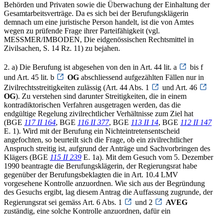
Behörden und Privaten sowie die Überwachung der Einhaltung der
Gesamtarbeitsverträge. Da es sich bei der Berufungsklägerin
demnach um eine juristische Person handelt, ist die von Amtes
wegen zu prüfende Frage ihrer Parteifähigkeit (vgl.
MESSMER/IMBODEN, Die eidgenössischen Rechtsmittel in
Zivilsachen, S. 14 Rz. 11) zu bejahen.
2. a) Die Berufung ist abgesehen von den in Art. 44 lit. a
bis f
und Art. 45 lit. b
OG
abschliessend aufgezählten Fällen nur in
Zivilrechtsstreitigkeiten zulässig (Art. 44 Abs. 1
und Art. 46
OG
). Zu verstehen sind darunter Streitigkeiten, die in einem
kontradiktorischen Verfahren ausgetragen werden, das die
endgültige Regelung zivilrechtlicher Verhältnisse zum Ziel hat
(BGE
117 II 164
, BGE
116 II 377
, BGE
113 II 14
, BGE
112 II 147
E. 1). Wird mit der Berufung ein Nichteintretensentscheid
angefochten, so beurteilt sich die Frage, ob ein zivilrechtlicher
Anspruch streitig ist, aufgrund der Anträge und Sachvorbringen des
Klägers (BGE
115 II 239
E. 1a). Mit dem Gesuch vom 5. Dezember
1990 beantragte die Berufungsklägerin, der Regierungsrat habe
gegenüber der Berufungsbeklagten die in Art. 10.4 LMV
vorgesehene Kontrolle anzuordnen. Wie sich aus der Begründung
des Gesuchs ergibt, lag diesem Antrag die Auffassung zugrunde, der
Regierungsrat sei gemäss Art. 6 Abs. 1
und 2
AVEG
zuständig, eine solche Kontrolle anzuordnen, dafür ein