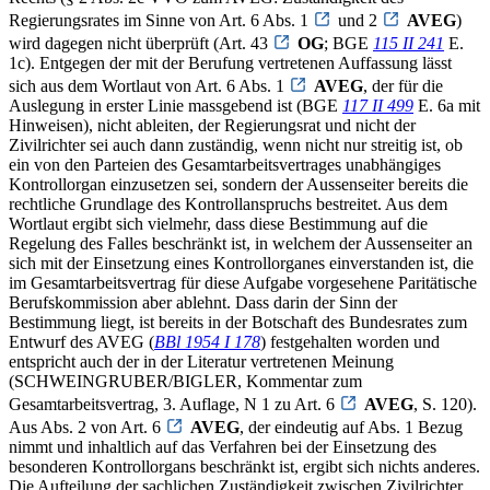
Regierungsrates im Sinne von Art. 6 Abs. 1
und 2
AVEG
)
wird dagegen nicht überprüft (Art. 43
OG
; BGE
115 II 241
E.
1c). Entgegen der mit der Berufung vertretenen Auffassung lässt
sich aus dem Wortlaut von Art. 6 Abs. 1
AVEG
, der für die
Auslegung in erster Linie massgebend ist (BGE
117 II 499
E. 6a mit
Hinweisen), nicht ableiten, der Regierungsrat und nicht der
Zivilrichter sei auch dann zuständig, wenn nicht nur streitig ist, ob
ein von den Parteien des Gesamtarbeitsvertrages unabhängiges
Kontrollorgan einzusetzen sei, sondern der Aussenseiter bereits die
rechtliche Grundlage des Kontrollanspruchs bestreitet. Aus dem
Wortlaut ergibt sich vielmehr, dass diese Bestimmung auf die
Regelung des Falles beschränkt ist, in welchem der Aussenseiter an
sich mit der Einsetzung eines Kontrollorganes einverstanden ist, die
im Gesamtarbeitsvertrag für diese Aufgabe vorgesehene Paritätische
Berufskommission aber ablehnt. Dass darin der Sinn der
Bestimmung liegt, ist bereits in der Botschaft des Bundesrates zum
Entwurf des AVEG (
BBl 1954 I 178
) festgehalten worden und
entspricht auch der in der Literatur vertretenen Meinung
(SCHWEINGRUBER/BIGLER, Kommentar zum
Gesamtarbeitsvertrag, 3. Auflage, N 1 zu Art. 6
AVEG
, S. 120).
Aus Abs. 2 von Art. 6
AVEG
, der eindeutig auf Abs. 1 Bezug
nimmt und inhaltlich auf das Verfahren bei der Einsetzung des
besonderen Kontrollorgans beschränkt ist, ergibt sich nichts anderes.
Die Aufteilung der sachlichen Zuständigkeit zwischen Zivilrichter