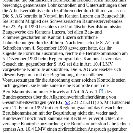
berechtigt, gemeinsame Lohnkontrollen und Untersuchungen über
die Arbeitsverhältnisse durchzuführen oder durchführen zu lassen.
Die S. AG betreibt in Nottwil im Kanton Luzern ein Baugeschäft.
Sie ist nicht Mitglied des Schweizerischen Baumeisterverbandes.
Am 23. April 1990 beschloss die Paritätische Berufskommission
Baugewerbe des Kantons Luzern, bei allen Bau- und
Zimmereigeschäften im Kanton Luzern schriftliche
Lohnerhebungen durchzuführen. Nachdem sich die S. AG mit
Schreiben vom 4. September 1990 geweigert hatte, das ihr
zugestellte Formular auszufüllen, reichte die Berufskommission am
5. Dezember 1990 beim Regierungsrat des Kantons Luzern das
Gesuch ein, gegenüber der S. AG sei die in Art. 10.4 LMV
vorgesehene Kontrolle anzuordnen. Die S. AG widersetzte sich
diesem Begehren mit der Begründung, die rechtlichen
Voraussetzungen für die Anordnung einer solchen Kontrolle seien
nicht gegeben; sie lehnte zudem eine Kontrolle durch die
Berufskommission unter Hinweis auf Art. 6 Abs. 1
des
Bundesgesetzes über die Allgemeinverbindlicherklärung von
Gesamtarbeitsverträgen (
AVEG
;
SR
221.215.311) ab. Mit Entscheid
vom 11. Februar 1992 trat der Regierungsrat auf das Gesuch der
Berufskommission mit der Begründung nicht ein, weder nach
Bundesrecht noch nach kantonalem Recht sei er verpflichtet, die
verlangte Kontrolle anzuordnen; die Berufskommission habe jedoch
gemäss Art. 10.4 LMV einen zivilrechtlichen Anspruch gegenüber