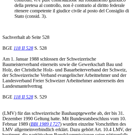
della pretesa al controllo, non è contrario al diritto federale
ritenere competente il giudice civile al posto del Consiglio di
Stato (consid. 3).
Sachverhalt ab Seite 528
BGE
118 II 528
S. 528
Am 1. Januar 1988 schlossen der Schweizerische
Baumeisterverband einerseits sowie die Gewerkschaft Bau und
Holz, der Christliche Holz- und Bauarbeiterverband der Schweiz,
der Schweizerische Verband evangelischer Arbeitnehmer und der
Landesverband Freier Schweizer Arbeitnehmer andererseits den
Landesmantelvertrag
BGE
118 II 528
S. 529
(LMV) für das schweizerische Bauhauptgewerbe ab, der bis 31.
Dezember 1990 Geltung hatte. Mit Bundesratsbeschluss vom 10.
Februar 1989 (
BBl 1989 I 727
) wurden einzelne Vorschriften des
LMV allgemeinverbindlich erklärt. Dazu gehört Art. 10.4 LMV, der
bestimmt, die paritätischen Berufskommissionen seien nötigenfalls