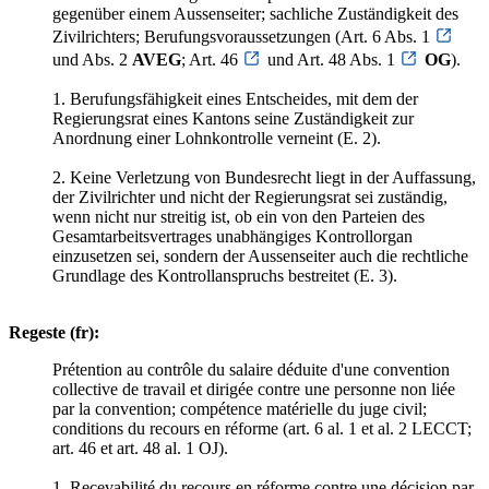
gegenüber einem Aussenseiter; sachliche Zuständigkeit des
Zivilrichters; Berufungsvoraussetzungen (Art. 6 Abs. 1
und Abs. 2
AVEG
; Art. 46
und Art. 48 Abs. 1
OG
).
1. Berufungsfähigkeit eines Entscheides, mit dem der
Regierungsrat eines Kantons seine Zuständigkeit zur
Anordnung einer Lohnkontrolle verneint (E. 2).
2. Keine Verletzung von Bundesrecht liegt in der Auffassung,
der Zivilrichter und nicht der Regierungsrat sei zuständig,
wenn nicht nur streitig ist, ob ein von den Parteien des
Gesamtarbeitsvertrages unabhängiges Kontrollorgan
einzusetzen sei, sondern der Aussenseiter auch die rechtliche
Grundlage des Kontrollanspruchs bestreitet (E. 3).
Regeste (fr):
Prétention au contrôle du salaire déduite d'une convention
collective de travail et dirigée contre une personne non liée
par la convention; compétence matérielle du juge civil;
conditions du recours en réforme (art. 6 al. 1 et al. 2 LECCT;
art. 46 et art. 48 al. 1 OJ).
1. Recevabilité du recours en réforme contre une décision par