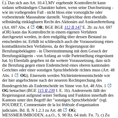
f.). Das sich aus Art. 10.4 LMV ergebende Kontrollrecht kann
sodann selbständigen Charakter haben, wenn seine Durchsetzung -
wie im vorliegenden Fall - nicht bloss eine vorsorgliche oder
vorbereitende Massnahme darstellt. Vergleichbar dem ebenfalls
selbständig einklagbaren Recht des Aktionärs auf Auskunfterteilung
(Art. 697 Abs. 4
OR
; BGE BGE
112 II 147
E. 2b: zu Art. 697
aOR) kann das Kontrollrecht in einem eigenen Verfahren
durchgesetzt werden, in dem endgültig über dessen Bestand zu
entscheiden ist. Erfüllt ist schliesslich auch die Voraussetzung eines
kontradiktorischen Verfahrens, da der Regierungsrat der
Berufungsbeklagten - in Übereinstimmung mit dem Gesuch der
Berufungsklägerin - von Anfang an volle Parteistellung eingeräumt
hat. b) Ebenfalls gegeben ist die weitere Voraussetzung, dass sich
die Berufung gegen einen Endentscheid eines oberen kantonalen
Gerichtes oder einer sonstigen Spruchbehörde richten muss (Art. 48
Abs. 1
OG
). Einerseits werden Nichteintretensentscheide wie
der hier angefochtene nach der neueren Rechtsprechung des
Bundesgerichts als Endentscheide im Sinne von Art. 48 Abs. 1
OG
betrachtet (BGE
115 II 239
f. E. 1b). Andererseits fällt der
Regierungsrat aufgrund seiner Stellung und Funktion innerhalb des
Kantons unter den Begriff der "sonstigen Spruchbehörde" (vgl.
POUDRET, Commentaire de la loi fédérale d'organisation
judiciaire, Bd. II, N 1.2.3 zu Art. 48
OG
;
MESSMER/IMBODEN, a.a.O., S. 90 Rz. 64 insb. Fn. 7). c) Zu