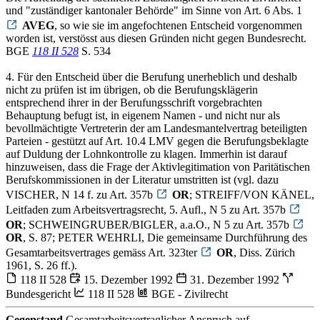
und "zuständiger kantonaler Behörde" im Sinne von Art. 6 Abs. 1
AVEG
, so wie sie im angefochtenen Entscheid vorgenommen
worden ist, verstösst aus diesen Gründen nicht gegen Bundesrecht.
BGE
118 II 528
S. 534
4. Für den Entscheid über die Berufung unerheblich und deshalb
nicht zu prüfen ist im übrigen, ob die Berufungsklägerin
entsprechend ihrer in der Berufungsschrift vorgebrachten
Behauptung befugt ist, in eigenem Namen - und nicht nur als
bevollmächtigte Vertreterin der am Landesmantelvertrag beteiligten
Parteien - gestützt auf Art. 10.4 LMV gegen die Berufungsbeklagte
auf Duldung der Lohnkontrolle zu klagen. Immerhin ist darauf
hinzuweisen, dass die Frage der Aktivlegitimation von Paritätischen
Berufskommissionen in der Literatur umstritten ist (vgl. dazu
VISCHER, N 14 f. zu Art. 357b
OR
; STREIFF/VON KÄNEL,
Leitfaden zum Arbeitsvertragsrecht, 5. Aufl., N 5 zu Art. 357b
OR
; SCHWEINGRUBER/BIGLER, a.a.O., N 5 zu Art. 357b
OR
, S. 87; PETER WEHRLI, Die gemeinsame Durchführung des
Gesamtarbeitsvertrages gemäss Art. 323ter
OR
, Diss. Zürich
1961, S. 26 ff.).
118 II 528
15. Dezember 1992
31. Dezember 1992
Bundesgericht
118 II 528
BGE - Zivilrecht
Gegenstand
Gesamtarbeitsvertraglicher Anspruch auf