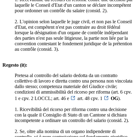
laquelle le Conseil d'Etat d'un canton se déclare incompétent
pour ordonner un contrôle du salaire (consid. 2).
2. L'opinion selon laquelle le juge civil, et non pas le Conseil
d'Etat, est compétent n'est pas contraire au droit fédéral
lorsque la désignation d'un organe de contrôle indépendant
des parties n'est pas seule litigieuse, la partie non liée par la
convention contestant le fondement juridique de la prétention
au contrôle (consid. 3).
Regesto (it):
Pretesa al controllo del salario dedotta da un contratto
collettivo di lavoro e diretta contro una persona non vincolata
dallo stesso; competenza materiale del Giudice civile;
condizioni di ammissibilità del ricorso per riforma (art. 6 cpv.
1 e cpv. 2 LOCCL; art. 46 e
art. 48 cpv. 1
OG
).
1. Ricevibilità del ricorso per riforma contro una decisione
con la quale il Consiglio di Stato di un Cantone si dichiara
incompetente a ordinare un controllo del salario (consid. 2).
2. Se, oltre alla nomina di un organo indipendente di
controllo, vi è pure contestazione sul fondamento giuridico