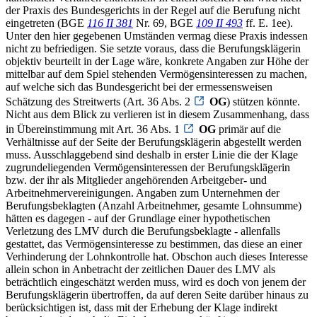
der Praxis des Bundesgerichts in der Regel auf die Berufung nicht
eingetreten (BGE
116 II 381
Nr. 69, BGE
109 II 493
ff. E. 1ee).
Unter den hier gegebenen Umständen vermag diese Praxis indessen
nicht zu befriedigen. Sie setzte voraus, dass die Berufungsklägerin
objektiv beurteilt in der Lage wäre, konkrete Angaben zur Höhe der
mittelbar auf dem Spiel stehenden Vermögensinteressen zu machen,
auf welche sich das Bundesgericht bei der ermessensweisen
Schätzung des Streitwerts (Art. 36 Abs. 2
OG
) stützen könnte.
Nicht aus dem Blick zu verlieren ist in diesem Zusammenhang, dass
in Übereinstimmung mit Art. 36 Abs. 1
OG
primär auf die
Verhältnisse auf der Seite der Berufungsklägerin abgestellt werden
muss. Ausschlaggebend sind deshalb in erster Linie die der Klage
zugrundeliegenden Vermögensinteressen der Berufungsklägerin
bzw. der ihr als Mitglieder angehörenden Arbeitgeber- und
Arbeitnehmervereinigungen. Angaben zum Unternehmen der
Berufungsbeklagten (Anzahl Arbeitnehmer, gesamte Lohnsumme)
hätten es dagegen - auf der Grundlage einer hypothetischen
Verletzung des LMV durch die Berufungsbeklagte - allenfalls
gestattet, das Vermögensinteresse zu bestimmen, das diese an einer
Verhinderung der Lohnkontrolle hat. Obschon auch dieses Interesse
allein schon in Anbetracht der zeitlichen Dauer des LMV als
beträchtlich eingeschätzt werden muss, wird es doch von jenem der
Berufungsklägerin übertroffen, da auf deren Seite darüber hinaus zu
berücksichtigen ist, dass mit der Erhebung der Klage indirekt