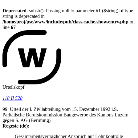
Deprecated
: substr(): Passing null to parameter #1 ($string) of type
string is deprecated in
/home/proj/pse/www/include/pub/class.cache.show.entry.php
on
line
67
Urteilskopf
118 II 528
99. Urteil der I. Zivilabteilung vom 15. Dezember 1992 i.S.
Paritätische Berufskommission Baugewerbe des Kantons Luzern
gegen S. AG (Berufung)
Regeste (de):
Gesamtarbeitsvertraglicher Anspruch auf Lohnkontrolle