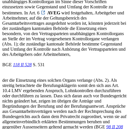
unabhängiges Kontrollorgan im Sinne dieser Vorschriften
einzusetzen sowie Gegenstand und Umfang der Kontrolle zu
bestimmen. In Art. 6
AVEG
wird festgehalten, Arbeitgeber und
Arbeitnehmer, auf die der Geltungsbereich des
Gesamtarbeitsvertrages ausgedehnt worden ist, könnten jederzeit bei
der zuständigen kantonalen Behörde die Einsetzung eines
besondern, von den Vertragsparteien unabhängigen Kontrollorgans
an Stelle der im Vertrag vorgesehenen Kontrollorgane verlangen
(Abs. 1); die zuständige kantonale Behörde bestimme Gegenstand
und Umfang der Kontrolle nach Anhörung der Vertragsparteien und
des Arbeitgebers oder Arbeitnehmers,
BGE
118 II 528
S. 531
der die Einsetzung eines solchen Organs verlange (Abs. 2). Als
streitig betrachtete die Berufungsklägerin somit den sich aus Art.
10.4 LMV ergebenden Anspruch, Lohnkontrollen durchzuführen
oder durchführen zu lassen. Dass sich daran auch vor Bundesgericht
nichts geändert hat, zeigen im übrigen die Anträge und
Begründungen der Berufung und der Berufungsantwort. Ansprüche
aus Gesamtarbeitsverträgen werden nach der Rechtsprechung des
Bundesgerichts auch dann dem Privatrecht zugeordnet, wenn sie auf
allgemeinverbindlich erklärten Bestimmungen beruhen und
gegenüber Aussenseitern geltend gemacht werden (BGE
98 II 208