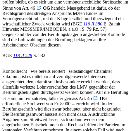
prüfen bleibt, ob es sich um eine vermögensrechtliche Streitsache im
Sinne von Art. 46
OG
handelt. Massgebend ist dafür, ob der
Rechtsgrund des streitigen Anspruchs letzten Endes im
Vermögensrecht ruht, mit der Klage letztlich und überwiegend ein
wirtschaftlicher Zweck verfolgt wird (BGE
116 II 380
E. 2a mit
Hinweis; MESSMER/IMBODEN, a.a.O., S. 79 Rz. 57).
Gegenstand der von der Berufungsklägerin angestrebten Kontrolle
sind die Lohnzahlungen der Berufungsbeklagten an ihre
Arbeitnehmer. Obschon diesem
BGE
118 II 528
S. 532
Kontrollrecht - wie bereits erörtert - selbständiger Charakter
zukommt, ist es mittelbar auf vermögenswerte Interessen
ausgerichtet, denn damit soll insbesondere erreicht werden, dass
allenfalls verletzte Lohnvorschriften des LMV gegenüber der
Berufungsbeklagten durchgesetzt werden können. Auf die Berufung
ist somit nur einzutreten, falls der gemäss Art. 46
OG
erforderliche Streitwert von Fr. 8'000.-- erreicht wird. In der
Berufungsschrift wird dies zwar behauptet, aber nicht begründet.
Die Berufungsantwort äussert sich nicht dazu. Ausdrückliche
Angaben zum Streitwert lassen sich sodann weder dem
angefochtenen Entscheid noch den Rechtsschriften der Parteien im
kantonalen Verfahren entnehmen. In einem solchen Fall wird nach