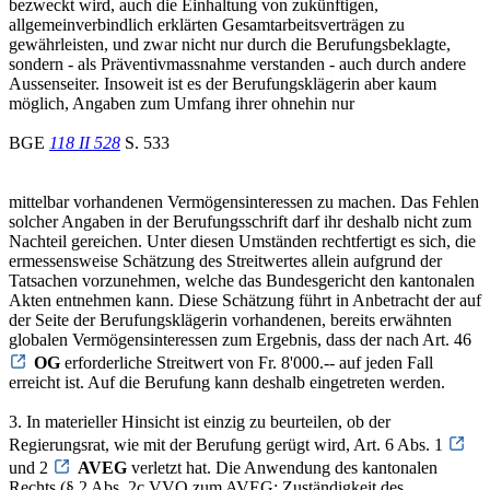
bezweckt wird, auch die Einhaltung von zukünftigen,
allgemeinverbindlich erklärten Gesamtarbeitsverträgen zu
gewährleisten, und zwar nicht nur durch die Berufungsbeklagte,
sondern - als Präventivmassnahme verstanden - auch durch andere
Aussenseiter. Insoweit ist es der Berufungsklägerin aber kaum
möglich, Angaben zum Umfang ihrer ohnehin nur
BGE
118 II 528
S. 533
mittelbar vorhandenen Vermögensinteressen zu machen. Das Fehlen
solcher Angaben in der Berufungsschrift darf ihr deshalb nicht zum
Nachteil gereichen. Unter diesen Umständen rechtfertigt es sich, die
ermessensweise Schätzung des Streitwertes allein aufgrund der
Tatsachen vorzunehmen, welche das Bundesgericht den kantonalen
Akten entnehmen kann. Diese Schätzung führt in Anbetracht der auf
der Seite der Berufungsklägerin vorhandenen, bereits erwähnten
globalen Vermögensinteressen zum Ergebnis, dass der nach Art. 46
OG
erforderliche Streitwert von Fr. 8'000.-- auf jeden Fall
erreicht ist. Auf die Berufung kann deshalb eingetreten werden.
3. In materieller Hinsicht ist einzig zu beurteilen, ob der
Regierungsrat, wie mit der Berufung gerügt wird, Art. 6 Abs. 1
und 2
AVEG
verletzt hat. Die Anwendung des kantonalen
Rechts (§ 2 Abs. 2c VVO zum AVEG: Zuständigkeit des