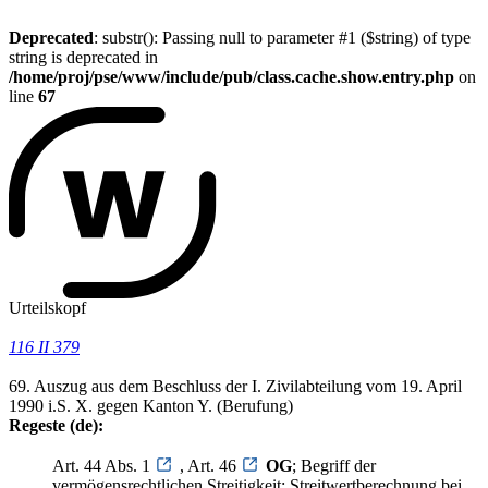
Deprecated
: substr(): Passing null to parameter #1 ($string) of type
string is deprecated in
/home/proj/pse/www/include/pub/class.cache.show.entry.php
on
line
67
Urteilskopf
116 II 379
69. Auszug aus dem Beschluss der I. Zivilabteilung vom 19. April
1990 i.S. X. gegen Kanton Y. (Berufung)
Regeste (de):
Art. 44 Abs. 1
, Art. 46
OG
; Begriff der
vermögensrechtlichen Streitigkeit; Streitwertberechnung bei