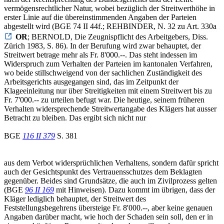
vermögensrechtlicher Natur, wobei bezüglich der Streitwerthöhe in
erster Linie auf die übereinstimmenden Angaben der Parteien
abgestellt wird (BGE 74 II 44f.; REHBINDER, N. 32 zu Art. 330a
OR
; BERNOLD, Die Zeugnispflicht des Arbeitgebers, Diss.
Zürich 1983, S. 86). In der Berufung wird zwar behauptet, der
Streitwert betrage mehr als Fr. 8'000.--. Das steht indessen im
Widerspruch zum Verhalten der Parteien im kantonalen Verfahren,
wo beide stillschweigend von der sachlichen Zuständigkeit des
Arbeitsgerichts ausgegangen sind, das im Zeitpunkt der
Klageeinleitung nur über Streitigkeiten mit einem Streitwert bis zu
Fr. 7'000.-- zu urteilen befugt war. Die heutige, seinem früheren
Verhalten widersprechende Streitwertangabe des Klägers hat ausser
Betracht zu bleiben. Das ergibt sich nicht nur
BGE
116 II 379
S. 381
aus dem Verbot widersprüchlichen Verhaltens, sondern dafür spricht
auch der Gesichtspunkt des Vertrauensschutzes dem Beklagten
gegenüber. Beides sind Grundsätze, die auch im Zivilprozess gelten
(BGE
96 II 169
mit Hinweisen). Dazu kommt im übrigen, dass der
Kläger lediglich behauptet, der Streitwert des
Feststellungsbegehrens übersteige Fr. 8'000.--, aber keine genauen
Angaben darüber macht, wie hoch der Schaden sein soll, den er in