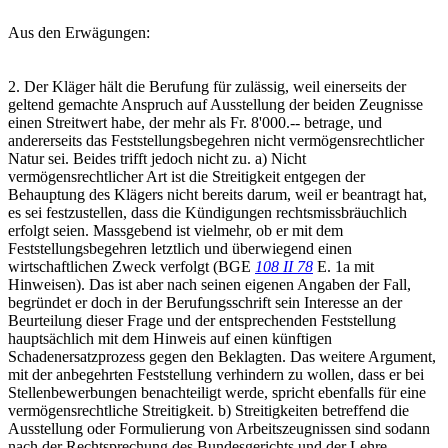
Aus den Erwägungen:
2. Der Kläger hält die Berufung für zulässig, weil einerseits der
geltend gemachte Anspruch auf Ausstellung der beiden Zeugnisse
einen Streitwert habe, der mehr als Fr. 8'000.-- betrage, und
andererseits das Feststellungsbegehren nicht vermögensrechtlicher
Natur sei. Beides trifft jedoch nicht zu. a) Nicht
vermögensrechtlicher Art ist die Streitigkeit entgegen der
Behauptung des Klägers nicht bereits darum, weil er beantragt hat,
es sei festzustellen, dass die Kündigungen rechtsmissbräuchlich
erfolgt seien. Massgebend ist vielmehr, ob er mit dem
Feststellungsbegehren letztlich und überwiegend einen
wirtschaftlichen Zweck verfolgt (BGE
108 II 78
E. 1a mit
Hinweisen). Das ist aber nach seinen eigenen Angaben der Fall,
begründet er doch in der Berufungsschrift sein Interesse an der
Beurteilung dieser Frage und der entsprechenden Feststellung
hauptsächlich mit dem Hinweis auf einen künftigen
Schadenersatzprozess gegen den Beklagten. Das weitere Argument,
mit der anbegehrten Feststellung verhindern zu wollen, dass er bei
Stellenbewerbungen benachteiligt werde, spricht ebenfalls für eine
vermögensrechtliche Streitigkeit. b) Streitigkeiten betreffend die
Ausstellung oder Formulierung von Arbeitszeugnissen sind sodann
nach der Rechtsprechung des Bundesgerichts und der Lehre