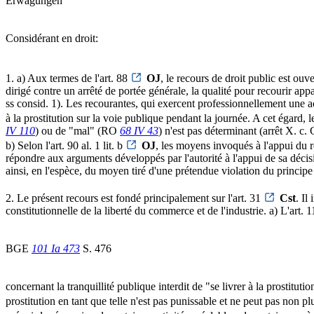
Erwägungen
Considérant en droit:
1. a) Aux termes de l'art. 88
OJ
, le recours de droit public est ouv
dirigé contre un arrêté de portée générale, la qualité pour recourir ap
ss consid. 1). Les recourantes, qui exercent professionnellement une act
à la prostitution sur la voie publique pendant la journée. A cet égard, le
IV 110
) ou de "mal" (RO
68 IV 43
) n'est pas déterminant (arrêt X. c.
b) Selon l'art. 90 al. 1 lit. b
OJ
, les moyens invoqués à l'appui du re
répondre aux arguments développés par l'autorité à l'appui de sa décis
ainsi, en l'espèce, du moyen tiré d'une prétendue violation du principe 
2. Le présent recours est fondé principalement sur l'art. 31
Cst
. Il
constitutionnelle de la liberté du commerce et de l'industrie. a) L'ar
BGE
101 Ia 473
S. 476
concernant la tranquillité publique interdit de "se livrer à la prostitu
prostitution en tant que telle n'est pas punissable et ne peut pas non pl