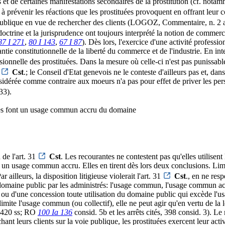
ès et de certaines manifestations secondaires de la prostitution (cf. nota
t à prévenir les réactions que les prostituées provoquent en offrant leur
 publique en vue de rechercher des clients (LOGOZ, Commentaire, n. 2 
doctrine et la jurisprudence ont toujours interprété la notion de commerce
87 I 271
,
80 I 143
,
67 I 87
). Dès lors, l'exercice d'une activité professi
rantie constitutionnelle de la liberté du commerce et de l'industrie. En int
ssionnelle des prostituées. Dans la mesure où celle-ci n'est pas punissabl
1
Cst
.; le Conseil d'Etat genevois ne le conteste d'ailleurs pas et, da
onsidérée comme contraire aux moeurs n'a pas pour effet de priver les pers
33).
ntes font un usage commun accru du domaine
 de l'art. 31
Cst
. Les recourantes ne contestent pas qu'elles utilisent
oir un usage commun accru. Elles en tirent dès lors deux conclusions. L
r ailleurs, la disposition litigieuse violerait l'art. 31
Cst
., en ne resp
 domaine public par les administrés: l'usage commun, l'usage commun accr
n ou d'une concession toute utilisation du domaine public qui excède l'u
 limite l'usage commun (ou collectif), elle ne peut agir qu'en vertu de
p. 420 ss; RO
100 Ia 136
consid. 5b et les arrêts cités, 398 consid. 3). 
chant leurs clients sur la voie publique, les prostituées exercent leur a