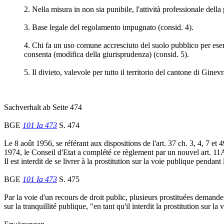
2. Nella misura in non sia punibile, l'attività professionale della 
3. Base legale del regolamento impugnato (consid. 4).
4. Chi fa un uso comune accresciuto del suolo pubblico per eserci
consenta (modifica della giurisprudenza) (consid. 5).
5. Il divieto, valevole per tutto il territorio del cantone di Ginev
Sachverhalt ab Seite 474
BGE
101 Ia 473
S. 474
Le 8 août 1956, se référant aux dispositions de l'art. 37 ch. 3, 4, 7 e
1974, le Conseil d'Etat a complété ce règlement par un nouvel art. 11A,
Il est interdit de se livrer à la prostitution sur la voie publique pendant
BGE
101 Ia 473
S. 475
Par la voie d'un recours de droit public, plusieurs prostituées deman
sur la tranquillité publique, "en tant qu'il interdit la prostitution sur l