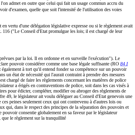
t si l'on admet en outre que celui qui fait un usage commun accru du
ir d'examen, quelle que soit l'intensité de l'utilisation des voies
t en vertu d'une délégation législative expresse ou si le règlement avait
. 116 ("Le Conseil d'Etat promulgue les lois; il est chargé de leur
prévues par la loi. Il en ordonne et en surveille l'exécution"). Le
 déclare pouvoir considérer comme une base légale suffisante (RO
84 I
st également à tort qu'il entend fonder sa compétence sur un pouvoir
ans un état de nécessité qui l'aurait contraint à prendre des mesures
 est chargé de faire les règlements concernant les matières de police
slateur a érigés en contraventions de police, soit dans les cas visés à
ssaires pour édicter, compléter, modifier ou abroger des règlements de
fre 49, le législateur ait voulu déléguer au Conseil d'Etat genevois une
e ces peines seulement ceux qui ont contrevenu à d'autres lois ou
ux qui, dans le respect des principes de la séparation des pouvoirs et
de pouvoir consentie globalement en sa faveur par le législateur
 que le règlement sur la tranquillité