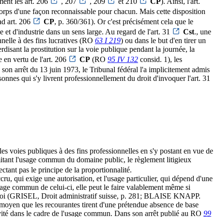
mment les art. 206
, 207
, 209
et 210
CP
). Ainsi, l'art.
 corps d'une façon reconnaissable pour chacun. Mais cette disposition
ad art. 206
CP
, p. 360/361). Or c'est précisément cela que le
 et d'industrie dans un sens large. Au regard de l'art. 31
Cst
., une
onnelle à des fins lucratives (RO
63 I 219
) ou dans le but d'en tirer un
erdisant la prostitution sur la voie publique pendant la journée, la
e en vertu de l'art. 206
CP
(RO
95 IV 132
consid. 1), les
ns son arrêt du 13 juin 1973, le Tribunal fédéral l'a implicitement admis
onnes qui s'y livrent professionnellement du droit d'invoquer l'art. 31
 les voies publiques à des fins professionnelles en s'y postant en vue de
imitant l'usage commun du domaine public, le règlement litigieux
ectant pas le principe de la proportionnalité.
u, qui exige une autorisation, et l'usage particulier, qui dépend d'une
sage commun de celui-ci, elle peut le faire valablement même si
 la loi (GRISEL, Droit administratif suisse, p. 281; BLAISE KNAPP.
Le moyen que les recourantes tirent d'une prétendue absence de base
ctivité dans le cadre de l'usage commun. Dans son arrêt publié au RO
99