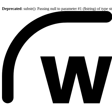
Deprecated
: substr(): Passing null to parameter #1 ($string) of type s