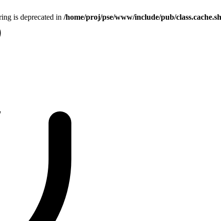
tring is deprecated in
/home/proj/pse/www/include/pub/class.cache.s