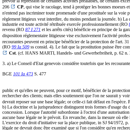
prévoir la répression de certaines activités préalables, de certains exc
206
CP
, qui vise le racolage, tend à protéger les bonnes moeurs e
n'entend pas incriminer toute promenade d'une prostituée sur la voie
règlement litigieux veut interdire, du moins pendant la journée. b) La 
industrie est toute activité rétribuée exercée professionnellement (RO
revenu (RO
87 I 271
et les arrêts cités) bénéficie en principe de la ga
disposition réglementaire litigieuse vise exclusivement l'activité profe
recourantes peuvent en principe bénéficier de la protection de l'art. 3
(RO
99 Ia 509
ss consid. 4). Le fait que la prostitution puisse être c
Cst
. (cf. HANS MARTI, Handels- und Gewerbefreiheit, p. 62 n. 
3. a) Le Conseil d'Etat genevois considère toutefois que les recoura
BGE
101 Ia 473
S. 477
public et qu'elles ne peuvent, pour ce motif, bénéficier de la protection
rechercher des clients; mais elles soutiennent que l'on ne saurait y v
devrait reposer sur une base légale; or celle-ci fait défaut en l'espèce. Pa
b) La doctrine et la jurisprudence distinguent trois formes d'usage du
concession. Lorsque l'autorité subordonne à l'octroi d'une autorisatio
aucune base légale ne le prévoit. En revanche, dans la mesure où elle
L'exercice du droit d'initiative sur la place publique, in SJ 94/1972, 
légale ne devrait donc être examiné que si l'on considère qu'en recher