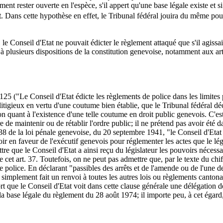
lement rester ouverte en l'espèce, s'il appert qu'une base légale existe e
t
. Dans cette hypothèse en effet, le Tribunal fédéral jouira du même pouvo
le Conseil d'Etat ne pouvait édicter le règlement attaqué que s'il agissai
d à plusieurs dispositions de la constitution genevoise, notamment aux art
 125 ("Le Conseil d'Etat édicte les règlements de police dans les limites 
t litigieux en vertu d'une coutume bien établie, que le Tribunal fédéral
on quant à l'existence d'une telle coutume en droit public genevois. C'e
e de maintenir ou de rétablir l'ordre public; il ne prétend pas avoir été d
 38 de la loi pénale genevoise, du 20 septembre 1941, "le Conseil d'Etat
r en faveur de l'exécutif genevois pour réglementer les actes que le légi
mettre que le Conseil d'Etat a ainsi reçu du législateur les pouvoirs néce
 cet art. 37. Toutefois, on ne peut pas admettre que, par le texte du chif
 police. En déclarant "passibles des arrêts et de l'amende ou de l'une d
simplement fait un renvoi à toutes les autres lois ou règlements cantona
tort que le Conseil d'Etat voit dans cette clause générale une délégation 
la base légale du règlement du 28 août 1974; il importe peu, à cet égard,