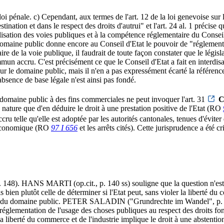
 loi pénale. c) Cependant, aux termes de l'art. 12 de la loi genevoise su
ination et dans le respect des droits d'autrui" et l'art. 24 al. 1 précise
tilisation des voies publiques et à la compétence réglementaire du Consei
ur le domaine public donne encore au Conseil d'Etat le pouvoir de "réglem
e de la voie publique, il faudrait de toute façon constater que le légis
un accru. C'est précisément ce que le Conseil d'Etat a fait en interdisant
sur le domaine public, mais il n'en a pas expressément écarté la référenc
'absence de base légale n'est ainsi pas fondé.
 domaine public à des fins commerciales ne peut invoquer l'art. 31
C
a nature que d'en déduire le droit à une prestation positive de l'Etat (RO
ru telle qu'elle est adoptée par les autorités cantonales, tenues d'évit
e économique (RO
97 I 656
et les arrêts cités). Cette jurisprudence a é
 HANS MARTI (op.cit., p. 140 ss) souligne que la question n'est pas c
bien plutôt celle de déterminer si l'Etat peut, sans violer la liberté du c
u du domaine public. PETER SALADIN ("Grundrechte im Wandel", p. 323
 la réglementation de l'usage des choses publiques au respect des droits
a liberté du commerce et de l'industrie implique le droit à une abstention