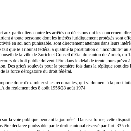
ert aux particuliers contre les arrêtés ou décisions qui les concernent di
partient à toute personne dont les intérêts juridiquement protégés sont e
ivité en soi non punissable, sont directement atteintes dans leurs intérêts
 fait que le Tribunal fédéral a qualifié la prostitution d'"inconduite" au 
 Conseil de la ville de Zurich et Conseil d'Etat du canton de Zurich, du 
cours de droit public doivent l'être dans le délai de trente jours prévu à 
ion. Des griefs soulevés pour la première fois dans la réplique sont dès 
de la force dérogatoire du droit fédéral.
 importe donc d'examiner si les recourantes, qui s'adonnent à la prostitu
t. 11A du règlement des 8 août 1956/28 août 1974
tion sur la voie publique pendant la journée". Dans sa forme, cette disposi
us être déclarée punissable par le droit cantonal réservé par l'art. 335 ch