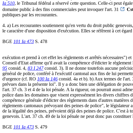
Ia 510
, le Tribunal fédéral a réservé cette question. Celle-ci peut éga
domaine public à des fins commerciales peut invoquer l'art. 31
Cs
publiques par les recourantes.
4. a) Les recourantes soutiennent qu'en vertu du droit public genevois, 
le caractère d'une disposition d'exécution. Elles se réfèrent à cet égar
BGE
101 Ia 473
S. 478
exécution et prend à cet effet les règlements et arrêtés nécessaires") et
Conseil d'Etat affirme qu'il avait la compétence d'édicter le règlemen
95
consid. 4,
83 I 247
consid. 3). Il ne donne toutefois aucune précisi
général de police, conféré à l'exécutif cantonal aux fins de lui permettr
d'urgence (cf. RO
100 Ia 146
consid. 4a et b). b) Aux termes de l'art.
prévues dans la présente loi". Il y a donc bien une délégation de pouvoi
l'art. 37 ch. 3 et 4 de la loi pénale. A la rigueur, on pourrait aussi ad
police dans les domaines que visent expressément les divers chiffres de
compétence générale d'édicter des règlements dans d'autres matières de
règlements cantonaux prévoyant des peines de police", le législateur a 
de la légalité des peines, prévoient déjà des peines de police. C'est à 
genevois. L'art. 37 ch. 49 de la loi pénale ne peut donc pas constituer 
BGE
101 Ia 473
S. 479