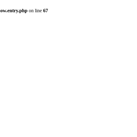
how.entry.php
on line
67