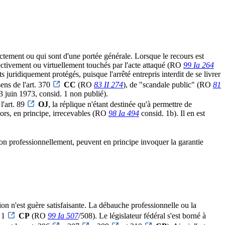
rectement ou qui sont d'une portée générale. Lorsque le recours est
ffectivement ou virtuellement touchés par l'acte attaqué (RO
99 Ia 264
 juridiquement protégés, puisque l'arrêté entrepris interdit de se livrer
sens de l'art. 370
CC
(RO
83 II 274
), de "scandale public" (RO
81
13 juin 1973, consid. 1 non publié).
l'art. 89
OJ
, la réplique n'étant destinée qu'à permettre de
lors, en principe, irrecevables (RO
98 Ia 494
consid. 1b). Il en est
tion professionnellement, peuvent en principe invoquer la garantie
tion n'est guère satisfaisante. La débauche professionnelle ou la
. 1
CP
(RO
99 Ia 507
/508). Le législateur fédéral s'est borné à