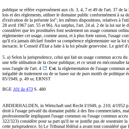
publique se réfère expressément aux ch. 3, 4, 7 et 49 de l'art. 37 de la
lois et des règlements, utiliser le domaine public conformément à sa dest
d'exécution de la présente loi"; les mêmes dispositions, relatives à l'u
28 avril 1967 (art. 55 et 96). Au surplus, l'art. 24 al. 2 de la loi s
considérer que les prostituées font seulement un usage commun ordinair
réglementer cet usage, comme aussi, et à plus forte raison, l'usage comm
qu'il n'a jamais déclaré fonder sa compétence réglementaire sur la loi 
inexacte, le Conseil d'Etat a faite à la loi pénale genevoise. Le grief d
5. a) Selon la jurisprudence, celui qui fait un usage commun accru du
une telle utilisation de la chose publique, et ce serait en méconnaître l
sous l'angle de l'art. 4
Cst
. la réglementation de l'usage commun acc
inégalité de traitement ou de se baser sur de purs motifs de politiqu
85/1949, p. 49 ss; ERNST
BGE
101 Ia 473
S. 480
ABDERHALDEN, in Wirtschaft und Recht I/1949, p. 210; 4/1952 p. 148).
droit à l'usage privatif du domaine public à des fins commerciales, mais 
professionnelle impliquant l'usage commun ou l'usage commun accr
322/323) considère pour sa part qu'il ne se justifie pas de soustraire
cette jurisprudence. b) Le Tribunal fédéral a avant tout considéré que l