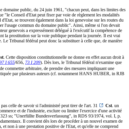
r le domaine public, du 24 juin 1961, "chacun peut, dans les limites des
 que "le Conseil d'Etat peut fixer par voie de règlement les modalités
l d'Etat, se trouvent également dans la loi genevoise sur les routes du
enter l'usage commun du domaine public". Ainsi, même si l'on devait
lateur genevois a expressément délégué à l'exécutif la compétence de
 la prostitution sur la voie publique pendant la journée. Il est vrai
e. Le Tribunal fédéral peut donc la substituer à celle que, de manière
st
. Cette disposition constitutionnelle ne donne en effet aucun droit à
97 I 655
/656,
73 I 209
). Dès lors, le Tribunal fédéral n'examine que
er de commettre arbitraire, de prendre des mesures impliquant une
té critiquée par plusieurs auteurs (cf. notamment HANS HUBER, in RJB
elle de savoir si l'administré peut tirer de l'art. 31
Cst
. un
ommerce et de l'industrie, exclure ou limiter l'exercice d'une activité
 ss; "Unerfüllte Bundesverfassung", in RDS 93/1974, vol. I, p.
 fondamentaux. Il convient dès lors de procéder à un nouvel examen de
, et non à une prestation positive de l'Etat, et qu'elle ne comprend