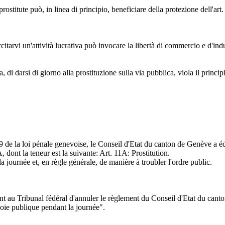
prostitute può, in linea di principio, beneficiare della protezione dell'art
tarvi un'attività lucrativa può invocare la libertà di commercio e d'indu
ra, di darsi di giorno alla prostituzione sulla via pubblica, viola il princi
t 49 de la loi pénale genevoise, le Conseil d'Etat du canton de Genève a 
 dont la teneur est la suivante: Art. 11A: Prostitution.
 la journée et, en règle générale, de manière à troubler l'ordre public.
dent au Tribunal fédéral d'annuler le règlement du Conseil d'Etat du ca
a voie publique pendant la journée".