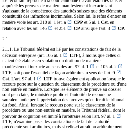
Le recourant reproche à la cour cantonale d'avoir établi les faits et
apprécié les preuves de manière manifestement inexacte tant
s'agissant de la compétence des autorités suisses que des éléments
constitutifs des infractions incriminées. Selon lui, le refus d'entrer en
matière viole les art. 310 al. 1 let. a
CPP
et 5 al. 1
Cst
. en
relation avec les art. 146
et 251
CP
ainsi que l'art. 3
CP
.
2.1.
2.1.1. Le Tribunal fédéral est lié par les constatations de fait de la
décision entreprise (art. 105 al. 1
LTF
), à moins que celles-ci
n'aient été établies en violation du droit ou de manière
manifestement inexacte au sens des art. 97 al. 1
et 105 al. 2
LTF
, soit pour l'essentiel de façon arbitraire au sens de l'art. 9
Cst
. L'art. 97 al. 1
LTF
trouve également application lorsque le
recours porte sur la question du classement de la procédure ou d'une
non-entrée en matière. Lorsque les éléments de preuve au dossier
sont peu clairs, le ministère public et l'autorité de recours ne
sauraient anticiper l'appréciation des preuves qu'en ferait le tribunal
du fond. Ainsi, lorsque le recours porte sur le classement de la
procédure ou une non-entrée en matière, le Tribunal fédéral, dont le
pouvoir de cognition est limité à l'arbitraire selon l'art. 97 al. 1
LTF
, n'examine pas si les constatations de fait de l'autorité
précédente sont arbitraires, mais si celle-ci aurait pu arbitrairement