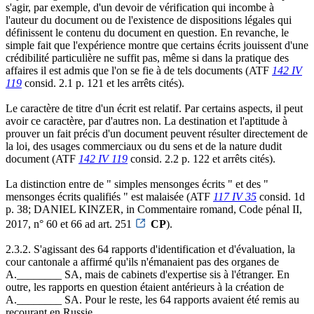
s'agir, par exemple, d'un devoir de vérification qui incombe à
l'auteur du document ou de l'existence de dispositions légales qui
définissent le contenu du document en question. En revanche, le
simple fait que l'expérience montre que certains écrits jouissent d'une
crédibilité particulière ne suffit pas, même si dans la pratique des
affaires il est admis que l'on se fie à de tels documents (ATF
142 IV
119
consid. 2.1 p. 121 et les arrêts cités).
Le caractère de titre d'un écrit est relatif. Par certains aspects, il peut
avoir ce caractère, par d'autres non. La destination et l'aptitude à
prouver un fait précis d'un document peuvent résulter directement de
la loi, des usages commerciaux ou du sens et de la nature dudit
document (ATF
142 IV 119
consid. 2.2 p. 122 et arrêts cités).
La distinction entre de " simples mensonges écrits " et des "
mensonges écrits qualifiés " est malaisée (ATF
117 IV 35
consid. 1d
p. 38; DANIEL KINZER, in Commentaire romand, Code pénal II,
2017, n° 60 et 66 ad art. 251
CP
).
2.3.2. S'agissant des 64 rapports d'identification et d'évaluation, la
cour cantonale a affirmé qu'ils n'émanaient pas des organes de
A.________ SA, mais de cabinets d'expertise sis à l'étranger. En
outre, les rapports en question étaient antérieurs à la création de
A.________ SA. Pour le reste, les 64 rapports avaient été remis au
recourant en Russie.