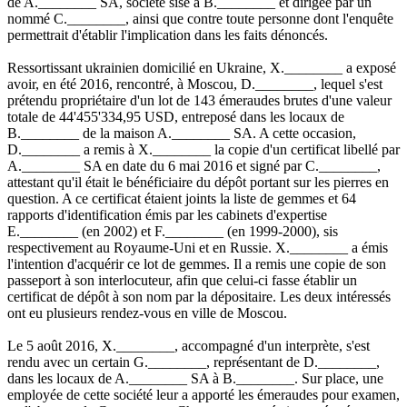
de A.________ SA, société sise à B.________ et dirigée par un
nommé C.________, ainsi que contre toute personne dont l'enquête
permettrait d'établir l'implication dans les faits dénoncés.
Ressortissant ukrainien domicilié en Ukraine, X.________ a exposé
avoir, en été 2016, rencontré, à Moscou, D.________, lequel s'est
prétendu propriétaire d'un lot de 143 émeraudes brutes d'une valeur
totale de 44'455'334,95 USD, entreposé dans les locaux de
B.________ de la maison A.________ SA. A cette occasion,
D.________ a remis à X.________ la copie d'un certificat libellé par
A.________ SA en date du 6 mai 2016 et signé par C.________,
attestant qu'il était le bénéficiaire du dépôt portant sur les pierres en
question. A ce certificat étaient joints la liste de gemmes et 64
rapports d'identification émis par les cabinets d'expertise
E.________ (en 2002) et F.________ (en 1999-2000), sis
respectivement au Royaume-Uni et en Russie. X.________ a émis
l'intention d'acquérir ce lot de gemmes. Il a remis une copie de son
passeport à son interlocuteur, afin que celui-ci fasse établir un
certificat de dépôt à son nom par la dépositaire. Les deux intéressés
ont eu plusieurs rendez-vous en ville de Moscou.
Le 5 août 2016, X.________, accompagné d'un interprète, s'est
rendu avec un certain G.________, représentant de D.________,
dans les locaux de A.________ SA à B.________. Sur place, une
employée de cette société leur a apporté les émeraudes pour examen,