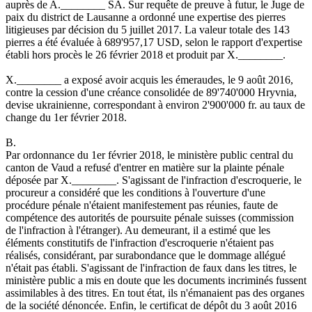
auprès de A.________ SA. Sur requête de preuve à futur, le Juge de
paix du district de Lausanne a ordonné une expertise des pierres
litigieuses par décision du 5 juillet 2017. La valeur totale des 143
pierres a été évaluée à 689'957,17 USD, selon le rapport d'expertise
établi hors procès le 26 février 2018 et produit par X.________.
X.________ a exposé avoir acquis les émeraudes, le 9 août 2016,
contre la cession d'une créance consolidée de 89'740'000 Hryvnia,
devise ukrainienne, correspondant à environ 2'900'000 fr. au taux de
change du 1er février 2018.
B.
Par ordonnance du 1er février 2018, le ministère public central du
canton de Vaud a refusé d'entrer en matière sur la plainte pénale
déposée par X.________. S'agissant de l'infraction d'escroquerie, le
procureur a considéré que les conditions à l'ouverture d'une
procédure pénale n'étaient manifestement pas réunies, faute de
compétence des autorités de poursuite pénale suisses (commission
de l'infraction à l'étranger). Au demeurant, il a estimé que les
éléments constitutifs de l'infraction d'escroquerie n'étaient pas
réalisés, considérant, par surabondance que le dommage allégué
n'était pas établi. S'agissant de l'infraction de faux dans les titres, le
ministère public a mis en doute que les documents incriminés fussent
assimilables à des titres. En tout état, ils n'émanaient pas des organes
de la société dénoncée. Enfin, le certificat de dépôt du 3 août 2016