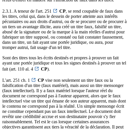
2.3.1. A teneur de l'art. 251
CP
, se rend coupable de faux dans
les titres, celui qui, dans le dessein de porter atteinte aux intérêts
pécuniaires ou aux droits d'autrui, ou de se procurer ou de procurer à
un tiers un avantage illicite, aura créé un titre faux, falsifié un titre,
abusé de la signature ou de la marque à la main réelles d'autrui pour
fabriquer un titre supposé, ou constaté ou fait constater faussement,
dans un titre, un fait ayant une portée juridique, ou aura, pour
tromper autrui, fait usage d'un tel titre.
Sont des titres tous les écrits destinés et propres à prouver un fait
ayant une portée juridique et tous les signes destinés à prouver un tel
fait (art. 110 al. 4
CP
).
L'art. 251 ch. 1
CP
vise non seulement un titre faux ou la
falsification d'un titre (faux matériel), mais aussi un titre mensonger
(faux intellectuel). Il y a faux matériel lorsque l'auteur réel du
document ne correspond pas à l'auteur apparent, alors que le faux
intellectuel vise un titre qui émane de son auteur apparent, mais dont
le contenu ne correspond pas à la réalité. Un simple mensonge écrit
ne constitue cependant pas un faux intellectuel. Le document doit
revêtir une crédibilité accrue et son destinataire pouvoir s'y fier
raisonnablement. Tel est le cas lorsque certaines assurances
objectives garantissent aux tiers la véracité de la déclaration. Il peut