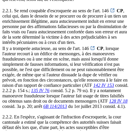
2.2.1. Se rend coupable d'escroquerie au sens de l'art. 146
CP
,
celui qui, dans le dessein de se procurer ou de procurer à un tiers un
enrichissement illégitime, aura astucieusement induit en erreur une
personne par des affirmations fallacieuses ou par la dissimulation de
faits vrais ou l'aura astucieusement confortée dans son erreur et aura
de la sorte déterminé la victime à des actes préjudiciables à ses
intérêts pécuniaires ou à ceux d'un tiers.
Il y a tromperie astucieuse, au sens de l'art. 146
CP
, lorsque
l'auteur recourt à un édifice de mensonges, à des manoeuvres
frauduleuses ou à une mise en scène, mais aussi lorsqu'il donne
simplement de fausses informations, si leur vérification n'est pas
possible, ne l'est que difficilement ou ne peut raisonnablement être
exigée, de même que si l'auteur dissuade la dupe de vérifier ou
prévoit, en fonction des circonstances, qu'elle renoncera à le faire en
raison d'un rapport de confiance particulier (ATF
142 IV 153
consid.
2.2.2 p. 154 s.;
135 IV 76
consid. 5.2 p. 79 ss). Il y a notamment
manoeuvre frauduleuse lorsque l'auteur fait usage de titres falsifiés
ou obtenus sans droit ou de documents mensongers (ATF
128 IV 18
consid. 3a p. 20; arrêt
6B 114/2013
du 1er juillet 2013 consid. 4.1).
2.2.2. En l'espèce, s'agissant de l'infraction d'escroquerie, la cour
cantonale a estimé que la compétence des autorités suisses faisait
défaut dès lors que, d'une part, les actes susceptibles d'être