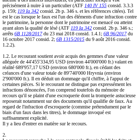
précisément à nuire à un particulier (ATF
140 IV 155
consid. 3.3.3
p. 159;
119 Ia 342
consid. 2b p. 346 s. et les références citées). Tel
est le cas lorsque le faux est l'un des éléments d'une infraction contre
le patrimoine, la personne dont le patrimoine est menacé ou atteint
ayant alors la qualité de lésé (ATF
119 Ia 342
consid. 2b p. 346 s.;
arrêts
6B 1128/2017
du 23 mai 2018 consid. 1.4.1;
6B 96/2017
du
16 octobre 2017 consid. 2;
6B 1315/2015
du 9 août 2016 consid.
1.2.2).
1.2. Le recourant soutient avoir acquis des gemmes d'une valeur
alléguée de 44'455'334,95 USD (environ 44'000'000 fr.) valant en
réalité 689'957,17 USD (environ 680'000 fr.), en cédant des
créances d'une valeur totale de 89'740'000 Hryvnia (environ
2'900'000 fr.). Il en déduit un dommage qu'il chiffre, à l'appui de
certaines pièces. Si le recourant ne distingue pas expressément les
infractions dénoncées, l'on comprend toutefois du mémoire de
recours qu'il se plaint d'une escroquerie dont la tromperie astucieuse
reposerait notamment sur des documents qu'il qualifie de faux. Au
regard de l'infraction d'escroquerie (commise prétendument par le
biais d'un faux dans les titres), le dommage invoqué est
suffisamment explicité.
Il y a lieu d'entrer en matière sur le recours.
2.