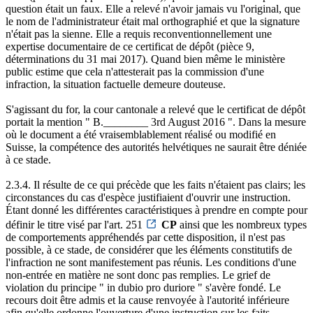
question était un faux. Elle a relevé n'avoir jamais vu l'original, que
le nom de l'administrateur était mal orthographié et que la signature
n'était pas la sienne. Elle a requis reconventionnellement une
expertise documentaire de ce certificat de dépôt (pièce 9,
déterminations du 31 mai 2017). Quand bien même le ministère
public estime que cela n'attesterait pas la commission d'une
infraction, la situation factuelle demeure douteuse.
S'agissant du for, la cour cantonale a relevé que le certificat de dépôt
portait la mention " B.________ 3rd August 2016 ". Dans la mesure
où le document a été vraisemblablement réalisé ou modifié en
Suisse, la compétence des autorités helvétiques ne saurait être déniée
à ce stade.
2.3.4. Il résulte de ce qui précède que les faits n'étaient pas clairs; les
circonstances du cas d'espèce justifiaient d'ouvrir une instruction.
Étant donné les différentes caractéristiques à prendre en compte pour
définir le titre visé par l'art. 251
CP
ainsi que les nombreux types
de comportements appréhendés par cette disposition, il n'est pas
possible, à ce stade, de considérer que les éléments constitutifs de
l'infraction ne sont manifestement pas réunis. Les conditions d'une
non-entrée en matière ne sont donc pas remplies. Le grief de
violation du principe " in dubio pro duriore " s'avère fondé. Le
recours doit être admis et la cause renvoyée à l'autorité inférieure
afin qu'elle ordonne l'ouverture d'une instruction sur les faits