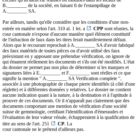
B.________ de la société, en faisant fi de l'estampillage de
A.________ SA.
Par ailleurs, tandis qu'elle considère que les conditions d'une non-
entrée en matière selon l'art. 310 al. 1 let. a
CPP
sont réunies, la
cour cantonale n'expose d'aucune manière quel élément constitutif
de l'infraction de faux dans les titres ferait manifestement défaut.
Alors que le recourant reprochait à A.________ SA d'avoir fabriqué
des faux matériels de toutes pièces ou d'avoir utilisé des faux
préexistant en y apposant une prétendue vérification, on ignore de
qui émanent réellement les documents et s'ils ont été modifiés. L'état
du dossier ne permet pas non plus de déterminer si les marques et
signatures liées à E.________ et F.________ sont réelles et ce que
signifie la mention " A.________ SA Verification complete ",
associée à une photographie de chaque pierre identifiée (à côté d'une
réglette) et à différentes données y relatives. Le dossier ne contient
aucune indication quant à la nature, à la destination et à l'aptitude à
prouver de ces documents. Or il n'apparaît pas clairement que des
documents comportant une mention de vérification d'une société
suisse de gemmologie, certifiant l'identification d'émeraudes et
l'évaluation de leur valeur vénale, échapperaient à la qualification de
titre au sens de l'art. 251
CP
. La
cour cantonale ne le prétend d'ailleurs pas.