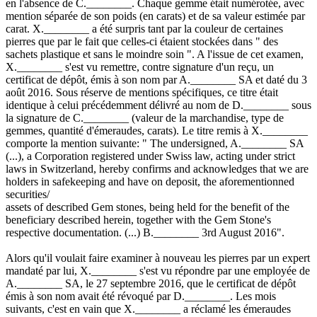
en l'absence de C.________. Chaque gemme était numérotée, avec
mention séparée de son poids (en carats) et de sa valeur estimée par
carat. X.________ a été surpris tant par la couleur de certaines
pierres que par le fait que celles-ci étaient stockées dans " des
sachets plastique et sans le moindre soin ". A l'issue de cet examen,
X.________ s'est vu remettre, contre signature d'un reçu, un
certificat de dépôt, émis à son nom par A.________ SA et daté du 3
août 2016. Sous réserve de mentions spécifiques, ce titre était
identique à celui précédemment délivré au nom de D.________ sous
la signature de C.________ (valeur de la marchandise, type de
gemmes, quantité d'émeraudes, carats). Le titre remis à X.________
comporte la mention suivante: " The undersigned, A.________ SA
(...), a Corporation registered under Swiss law, acting under strict
laws in Switzerland, hereby confirms and acknowledges that we are
holders in safekeeping and have on deposit, the aforementionned
securities/
assets of described Gem stones, being held for the benefit of the
beneficiary described herein, together with the Gem Stone's
respective documentation. (...) B.________ 3rd August 2016".
Alors qu'il voulait faire examiner à nouveau les pierres par un expert
mandaté par lui, X.________ s'est vu répondre par une employée de
A.________ SA, le 27 septembre 2016, que le certificat de dépôt
émis à son nom avait été révoqué par D.________. Les mois
suivants, c'est en vain que X.________ a réclamé les émeraudes