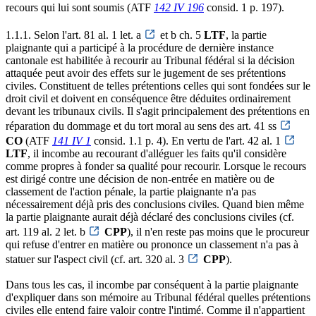
recours qui lui sont soumis (ATF
142 IV 196
consid. 1 p. 197).
1.1.1. Selon l'art. 81 al. 1 let. a
et b ch. 5
LTF
, la partie
plaignante qui a participé à la procédure de dernière instance
cantonale est habilitée à recourir au Tribunal fédéral si la décision
attaquée peut avoir des effets sur le jugement de ses prétentions
civiles. Constituent de telles prétentions celles qui sont fondées sur le
droit civil et doivent en conséquence être déduites ordinairement
devant les tribunaux civils. Il s'agit principalement des prétentions en
réparation du dommage et du tort moral au sens des art. 41 ss
CO
(ATF
141 IV 1
consid. 1.1 p. 4). En vertu de l'art. 42 al. 1
LTF
, il incombe au recourant d'alléguer les faits qu'il considère
comme propres à fonder sa qualité pour recourir. Lorsque le recours
est dirigé contre une décision de non-entrée en matière ou de
classement de l'action pénale, la partie plaignante n'a pas
nécessairement déjà pris des conclusions civiles. Quand bien même
la partie plaignante aurait déjà déclaré des conclusions civiles (cf.
art. 119 al. 2 let. b
CPP
), il n'en reste pas moins que le procureur
qui refuse d'entrer en matière ou prononce un classement n'a pas à
statuer sur l'aspect civil (cf. art. 320 al. 3
CPP
).
Dans tous les cas, il incombe par conséquent à la partie plaignante
d'expliquer dans son mémoire au Tribunal fédéral quelles prétentions
civiles elle entend faire valoir contre l'intimé. Comme il n'appartient