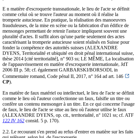
E n matière d'escroquerie transnationale, le lieu de l'acte se définit
comme celui où se trouve l'auteur au moment où il réalise la
tromperie astucieuse. En pratique, la réalisation des manoeuvres
frauduleuses, de la mise en scène ou la fabrication d'un édifice de
mensonges permettant de retenir l'astuce impliquent souvent une
pluralité d'actes. Il suffit alors qu'une partie seulement des actes
caractérisant la tromperie astucieuse soient réalisés en Suisse pour
fonder la compétence des autorités suisses (ALEXANDRE
DYENS, Territorialité et ubiquité en droit pénal international suisse,
thèse 2014 [cité territorialité], n° 903 ss; LE MÊME, La localisation
de l'appauvrissement en matière d'escroquerie internationale, JdT
2006 III p. 58; cf. également GARBARSKI/BORSODI, in
Commentaire romand, Code pénal II, 2017, n° 164 ad art. 146
CP
).
En matière de faux matériel ou intellectuel, le lieu de l'acte se définit
comme le lieu où l'auteur confectionne un faux, falsifie un titre ou
confère un contenu mensonger à un titre. En ce qui concerne l'usage
de faux, le lieu de l'acte se situe au lieu où l'auteur utilise le faux
(ALEXANDRE DYENS, op. cit., territorialité, n° 1021 ss; cf. ATF
122 IV 162
consid. 5 p. 170).
2.2. Le recourant s'en prend au refus d'entrer en matière sur les faits
qui relèvent, selon lui, de l'escroquerie.