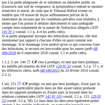
pas à la partie plaignante de se substituer au ministère public ou
d'assouvir une soif de vengeance, la jurisprudence entend se montrer
restrictive et stricte, de sorte que le Tribunal fédéral n'entre en
matière que s'il ressort de façon suffisamment précise de la
motivation du recours que les conditions précitées sont réalisées, à
moins que l'on puisse le déduire directement et sans ambiguïté
compte tenu notamment de la nature de l'infraction alléguée (ATF
141 IV 1
consid. 1.1 p. 4 et les arrêts cités).
Si la partie plaignante invoque des infractions distinctes, elle doit
mentionner par rapport à chacune d'elles en quoi consiste son
dommage. Si le dommage n'est motivé qu'en ce qui concerne l'une
des infractions, le recours est irrecevable pour les autres (arrêt
6B
496/2018
du 6 septembre 2018 consid. 1.1 et arrêts cités).
1.1.2. L'art. 146
CP
vise à protéger, en tant que bien juridique,
les intérêts pécuniaires du lésé (ATF
129 IV 53
consid. 3.2 p. 57 s. et
les références citées; arrêt
6B 549/2013
du 24 février 2014 consid.
2.2.1).
L'art. 251
CP
protège, en tant que bien juridique, d'une part, la
confiance particulière placée dans un titre ayant valeur probante
dans les rapports juridiques et, d'autre part, la loyauté dans les
relations commerciales (ATF
142 IV 119
consid. 2.2 p. 121;
129 IV
53
consid. 3.2 p. 58). Le faux dans les titres peut également porter
atteinte à des intérêts individuels, en particulier lorsqu'il vise