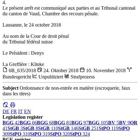
4.
Le présent arrêt est communiqué aux parties et au Tribunal cantonal
du canton de Vaud, Chambre des recours pénale.
Lausanne, le 24 octobre 2018
Au nom de la Cour de droit pénal
du Tribunal fédéral suisse
Le Président : Denys
La Greffière : Klinke
6B_635/2018
24. Oktober 2018
10. November 2018
Bundesgericht
Unpubliziert
Strafprozess
Subject
Ordonnance de non-entrée en matière (escroquerie, faux
dans les titres)
DE
FR
IT
EN
Legislation register
BGG
42
BGG
66
BGG
68
BGG
81
BGG
97
BGG
105
BV
5
BV
9
OR
41
StGB
3
StGB
8
StGB
110
StGB
146
StGB
251
StPO
119
StPO
309
StPO
310
StPO
319
StPO
320
StPO
324
BGE-register