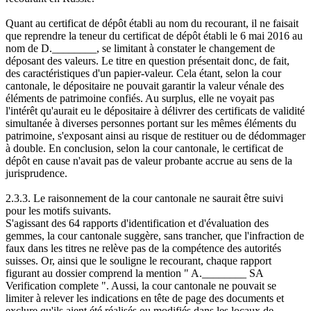
Quant au certificat de dépôt établi au nom du recourant, il ne faisait
que reprendre la teneur du certificat de dépôt établi le 6 mai 2016 au
nom de D.________, se limitant à constater le changement de
déposant des valeurs. Le titre en question présentait donc, de fait,
des caractéristiques d'un papier-valeur. Cela étant, selon la cour
cantonale, le dépositaire ne pouvait garantir la valeur vénale des
éléments de patrimoine confiés. Au surplus, elle ne voyait pas
l'intérêt qu'aurait eu le dépositaire à délivrer des certificats de validité
simultanée à diverses personnes portant sur les mêmes éléments du
patrimoine, s'exposant ainsi au risque de restituer ou de dédommager
à double. En conclusion, selon la cour cantonale, le certificat de
dépôt en cause n'avait pas de valeur probante accrue au sens de la
jurisprudence.
2.3.3. Le raisonnement de la cour cantonale ne saurait être suivi
pour les motifs suivants.
S'agissant des 64 rapports d'identification et d'évaluation des
gemmes, la cour cantonale suggère, sans trancher, que l'infraction de
faux dans les titres ne relève pas de la compétence des autorités
suisses. Or, ainsi que le souligne le recourant, chaque rapport
figurant au dossier comprend la mention " A.________ SA
Verification complete ". Aussi, la cour cantonale ne pouvait se
limiter à relever les indications en tête de page des documents et
exclure qu'ils aient été réalisés ou modifiés dans les locaux de