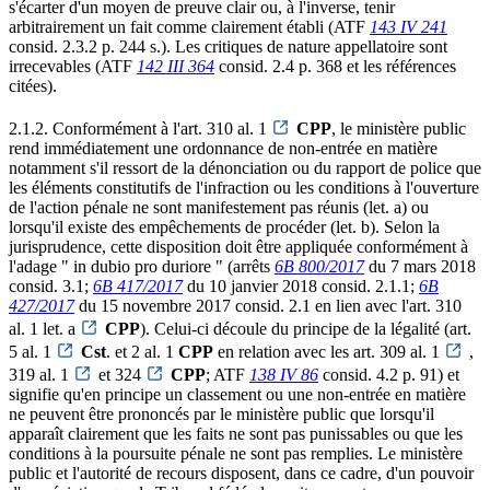
s'écarter d'un moyen de preuve clair ou, à l'inverse, tenir
arbitrairement un fait comme clairement établi (ATF
143 IV 241
consid. 2.3.2 p. 244 s.). Les critiques de nature appellatoire sont
irrecevables (ATF
142 III 364
consid. 2.4 p. 368 et les références
citées).
2.1.2. Conformément à l'art. 310 al. 1
CPP
, le ministère public
rend immédiatement une ordonnance de non-entrée en matière
notamment s'il ressort de la dénonciation ou du rapport de police que
les éléments constitutifs de l'infraction ou les conditions à l'ouverture
de l'action pénale ne sont manifestement pas réunis (let. a) ou
lorsqu'il existe des empêchements de procéder (let. b). Selon la
jurisprudence, cette disposition doit être appliquée conformément à
l'adage " in dubio pro duriore " (arrêts
6B 800/2017
du 7 mars 2018
consid. 3.1;
6B 417/2017
du 10 janvier 2018 consid. 2.1.1;
6B
427/2017
du 15 novembre 2017 consid. 2.1 en lien avec l'art. 310
al. 1 let. a
CPP
). Celui-ci découle du principe de la légalité (art.
5 al. 1
Cst
. et 2 al. 1
CPP
en relation avec les art. 309 al. 1
,
319 al. 1
et 324
CPP
; ATF
138 IV 86
consid. 4.2 p. 91) et
signifie qu'en principe un classement ou une non-entrée en matière
ne peuvent être prononcés par le ministère public que lorsqu'il
apparaît clairement que les faits ne sont pas punissables ou que les
conditions à la poursuite pénale ne sont pas remplies. Le ministère
public et l'autorité de recours disposent, dans ce cadre, d'un pouvoir