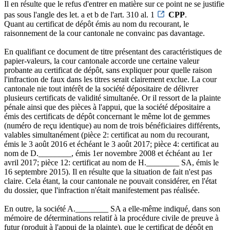
Il en résulte que le refus d'entrer en matière sur ce point ne se justifie
pas sous l'angle des let. a et b de l'art. 310 al. 1
CPP
.
Quant au certificat de dépôt émis au nom du recourant, le
raisonnement de la cour cantonale ne convainc pas davantage.
En qualifiant ce document de titre présentant des caractéristiques de
papier-valeurs, la cour cantonale accorde une certaine valeur
probante au certificat de dépôt, sans expliquer pour quelle raison
l'infraction de faux dans les titres serait clairement exclue. La cour
cantonale nie tout intérêt de la société dépositaire de délivrer
plusieurs certificats de validité simultanée. Or il ressort de la plainte
pénale ainsi que des pièces à l'appui, que la société dépositaire a
émis des certificats de dépôt concernant le même lot de gemmes
(numéro de reçu identique) au nom de trois bénéficiaires différents,
valables simultanément (pièce 2: certificat au nom du recourant,
émis le 3 août 2016 et échéant le 3 août 2017; pièce 4: certificat au
nom de D.________, émis 1er novembre 2008 et échéant au 1er
avril 2017; pièce 12: certificat au nom de H.________ SA, émis le
16 septembre 2015). Il en résulte que la situation de fait n'est pas
claire. Cela étant, la cour cantonale ne pouvait considérer, en l'état
du dossier, que l'infraction n'était manifestement pas réalisée.
En outre, la société A.________ SA a elle-même indiqué, dans son
mémoire de déterminations relatif à la procédure civile de preuve à
futur (produit à l'appui de la plainte), que le certificat de dépôt en