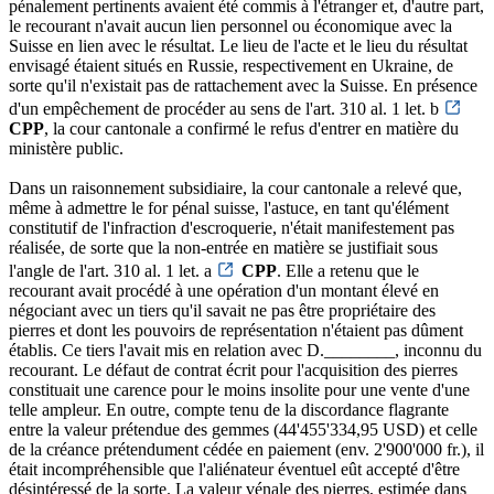
pénalement pertinents avaient été commis à l'étranger et, d'autre part,
le recourant n'avait aucun lien personnel ou économique avec la
Suisse en lien avec le résultat. Le lieu de l'acte et le lieu du résultat
envisagé étaient situés en Russie, respectivement en Ukraine, de
sorte qu'il n'existait pas de rattachement avec la Suisse. En présence
d'un empêchement de procéder au sens de l'art. 310 al. 1 let. b
CPP
, la cour cantonale a confirmé le refus d'entrer en matière du
ministère public.
Dans un raisonnement subsidiaire, la cour cantonale a relevé que,
même à admettre le for pénal suisse, l'astuce, en tant qu'élément
constitutif de l'infraction d'escroquerie, n'était manifestement pas
réalisée, de sorte que la non-entrée en matière se justifiait sous
l'angle de l'art. 310 al. 1 let. a
CPP
. Elle a retenu que le
recourant avait procédé à une opération d'un montant élevé en
négociant avec un tiers qu'il savait ne pas être propriétaire des
pierres et dont les pouvoirs de représentation n'étaient pas dûment
établis. Ce tiers l'avait mis en relation avec D.________, inconnu du
recourant. Le défaut de contrat écrit pour l'acquisition des pierres
constituait une carence pour le moins insolite pour une vente d'une
telle ampleur. En outre, compte tenu de la discordance flagrante
entre la valeur prétendue des gemmes (44'455'334,95 USD) et celle
de la créance prétendument cédée en paiement (env. 2'900'000 fr.), il
était incompréhensible que l'aliénateur éventuel eût accepté d'être
désintéressé de la sorte. La valeur vénale des pierres, estimée dans