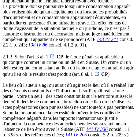
d'appréciation que le Tribunal fédéral revoit avec retenue.
La procédure doit se poursuivre lorsqu'une condamnation apparaît
plus vraisemblable qu'un acquittement ou lorsque les probabilités
d'acquittement et de condamnation apparaissent équivalentes, en
particulier en présence d'une infraction grave. En effet, en cas de
doute s'agissant de la situation factuelle ou juridique, ce n'est pas à
l'autorité d'instruction ou d'accusation mais au juge matériellement
compétent qu'il appartient de se prononcer (ATF
143 IV 241
consid.
2.2.1 p. 243;
138 IV 86
consid. 4.1.2 p. 91).
2.1.3. Selon l'art. 3 al. 1
CP
, le Code pénal est applicable à
quiconque commet un crime ou un délit en Suisse. Un crime ou un
délit est réputé commis tant au lieu où l'auteur a agi ou aurait dû agir
qu'au lieu où le résultat s'est produit (art. 8 al. 1
CP
).
Le lieu où l'auteur a agi ou aurait dû agir est le lieu où il a réalisé l'un
des éléments constitutifs de l'infraction. Il suffit qu'il réalise une
partie - voire un seul - des actes constitutifs sur le territoire suisse; le
lieu où il décide de commettre l'infraction ou le lieu où il réalise les
actes préparatoires (non punissables) ne sont toutefois pas pertinents.
Selon la jurisprudence, la nécessité de prévenir les conflits de
compétence négatifs dans les rapports internationaux justifie
d'admettre la compétence des autorités pénales suisses, même en
l'absence de lien étroit avec la Suisse (ATF
141 IV 336
consid. 1.1
p. 338 s. et les références citées;
141 IV 205
consid. 5.2 p. 209 s.).