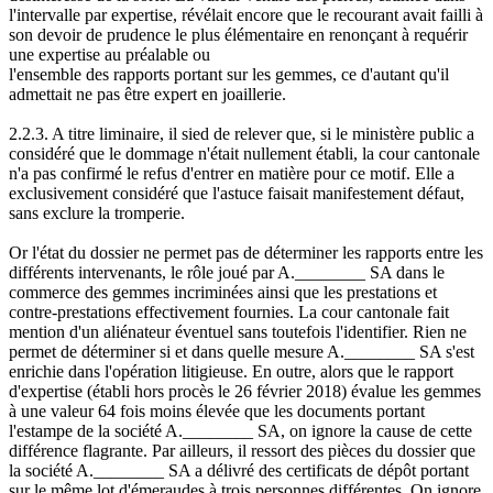
l'intervalle par expertise, révélait encore que le recourant avait failli à
son devoir de prudence le plus élémentaire en renonçant à requérir
une expertise au préalable ou
l'ensemble des rapports portant sur les gemmes, ce d'autant qu'il
admettait ne pas être expert en joaillerie.
2.2.3. A titre liminaire, il sied de relever que, si le ministère public a
considéré que le dommage n'était nullement établi, la cour cantonale
n'a pas confirmé le refus d'entrer en matière pour ce motif. Elle a
exclusivement considéré que l'astuce faisait manifestement défaut,
sans exclure la tromperie.
Or l'état du dossier ne permet pas de déterminer les rapports entre les
différents intervenants, le rôle joué par A.________ SA dans le
commerce des gemmes incriminées ainsi que les prestations et
contre-prestations effectivement fournies. La cour cantonale fait
mention d'un aliénateur éventuel sans toutefois l'identifier. Rien ne
permet de déterminer si et dans quelle mesure A.________ SA s'est
enrichie dans l'opération litigieuse. En outre, alors que le rapport
d'expertise (établi hors procès le 26 février 2018) évalue les gemmes
à une valeur 64 fois moins élevée que les documents portant
l'estampe de la société A.________ SA, on ignore la cause de cette
différence flagrante. Par ailleurs, il ressort des pièces du dossier que
la société A.________ SA a délivré des certificats de dépôt portant
sur le même lot d'émeraudes à trois personnes différentes. On ignore