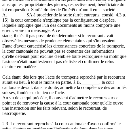
ainsi qui est propriétaire des pierres, respectivement, bénéficiaire du
lot en question. Sauf à douter de l'intérêt qu'aurait eu la société
A.________ SA à procéder de la sorte (arrêt entrepris, consid. 4.3 p.
15), la cour cantonale n'explique pas la configuration d'espèce,
laquelle implique que l'un des documents au moins comporte une
erreur, voire un mensonge. A ce
stade, il n'était pas possible de déterminer si le recourant avait
observé les mesures de prudence élémentaires qui s'imposaient.
Faute d'avoir caractérisé les circonstances concrètes de la tromperie,
la cour cantonale ne pouvait pas se contenter des informations
qu'elle détenait pour exclure d'emblée toute escroquerie au motif que
l'astuce n'était manifestement pas réalisée et confirmer le refus
d'entrer en matière.
Cela étant, dès lors que l'acte de tromperie reproché par le recourant
aurait eu lieu, à tout le moins en partie, à B.________, la cour
cantonale devait, dans le doute, admettre la compétence des autorités
suisses, fondée sur le lieu de l'acte.
Au vu de ce qui précède, il convient d'admettre le recours sur ce
point et de renvoyer la cause à la cour cantonale pour qu'elle ouvre
une instruction sur les faits relevant, selon le recourant, de
l'escroquerie.
2.3. Le recourant reproche à la cour cantonale d'avoir confirmé le
refus d'entrer en matière sur l'infraction de faux dans les titres.