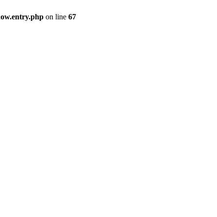
how.entry.php
on line
67