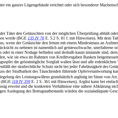
äter ein ganzes Lügengebäude errichtet oder sich besonderer Machensch
der Täter den Getäuschten von der möglichen Überprüfung abhält oder
assen werde (BGE
135 IV 76
E. 5.2 S. 81 f. mit Hinweisen). Mit dem Ta
aus, wenn der Getäuschte den Irrtum mit einem Mindestmass an Aufmer
Rücksicht zu nehmen ist namentlich auf geistesschwache, unerfahrene od
is oder in einer Notlage befinden und deshalb kaum imstande sind, dem 
ellen, wie sie etwa im Rahmen von Kreditvergaben Banken beigemesse
gsopfer die grösstmögliche Sorgfalt walten lässt und alle erdenklichen Vo
ällt der strafrechtliche Schutz nicht bei jeder Fahrlässigkeit des Getä
chluss der Strafbarkeit des Täuschenden führende Opferverantwortung 
iegelung des Leistungswillens grundsätzlich arglistig im Sinne von Art
nn (BGE
118 IV 359
E. 2 S. 361 mit Hinweisen). Arglist kann bei einfa
ismässig erweist und die konkreten Verhältnisse eine nähere Abklärung n
ngen Auslegung des Betrugstatbestands würden die sozialadäquate Gesc