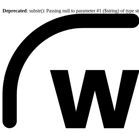
Deprecated
: substr(): Passing null to parameter #1 ($string) of type s