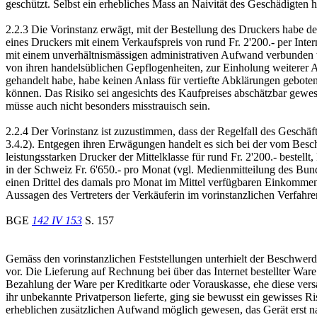
geschützt. Selbst ein erhebliches Mass an Naivität des Geschädigten ha
2.2.3 Die Vorinstanz erwägt, mit der Bestellung des Druckers habe der
eines Druckers mit einem Verkaufspreis von rund Fr. 2'200.- per Intern
mit einem unverhältnismässigen administrativen Aufwand verbunden wä
von ihren handelsüblichen Gepflogenheiten, zur Einholung weiterer A
gehandelt habe, habe keinen Anlass für vertiefte Abklärungen gebote
können. Das Risiko sei angesichts des Kaufpreises abschätzbar gewese
müsse auch nicht besonders misstrauisch sein.
2.2.4 Der Vorinstanz ist zuzustimmen, dass der Regelfall des Geschäf
3.4.2). Entgegen ihren Erwägungen handelt es sich bei der vom Beschw
leistungsstarken Drucker der Mittelklasse für rund Fr. 2'200.- beste
in der Schweiz Fr. 6'650.- pro Monat (vgl. Medienmitteilung des Bun
einen Drittel des damals pro Monat im Mittel verfügbaren Einkommens e
Aussagen des Vertreters der Verkäuferin im vorinstanzlichen Verfahren
BGE
142 IV 153
S. 157
Gemäss den vorinstanzlichen Feststellungen unterhielt der Beschwerd
vor. Die Lieferung auf Rechnung bei über das Internet bestellter Ware
Bezahlung der Ware per Kreditkarte oder Vorauskasse, ehe diese vers
ihr unbekannte Privatperson lieferte, ging sie bewusst ein gewisses Ri
erheblichen zusätzlichen Aufwand möglich gewesen, das Gerät erst n