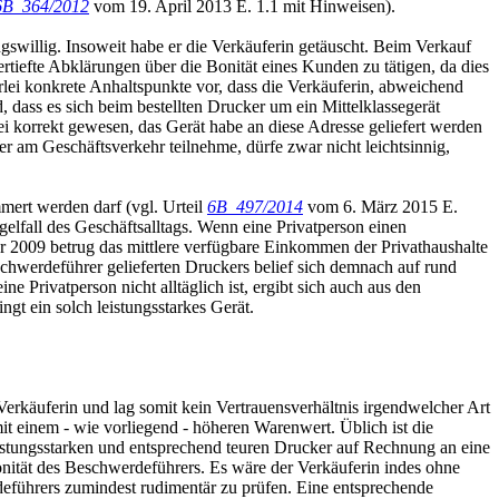
6B_364/2012
vom 19. April 2013 E. 1.1 mit Hinweisen).
ngswillig. Insoweit habe er die Verkäuferin getäuscht. Beim Verkauf
vertiefte Abklärungen über die Bonität eines Kunden zu tätigen, da dies
lei konkrete Anhaltspunkte vor, dass die Verkäuferin, abweichend
dass es sich beim bestellten Drucker um ein Mittelklassegerät
i korrekt gewesen, das Gerät habe an diese Adresse geliefert werden
r am Geschäftsverkehr teilnehme, dürfe zwar nicht leichtsinnig,
mert werden darf (vgl. Urteil
6B_497/2014
vom 6. März 2015 E.
elfall des Geschäftsalltags. Wenn eine Privatperson einen
ahr 2009 betrug das mittlere verfügbare Einkommen der Privathaushalte
chwerdeführer gelieferten Druckers belief sich demnach auf rund
 Privatperson nicht alltäglich ist, ergibt sich auch aus den
gt ein solch leistungsstarkes Gerät.
erkäuferin und lag somit kein Vertrauensverhältnis irgendwelcher Art
mit einem - wie vorliegend - höheren Warenwert. Üblich ist die
eistungsstarken und entsprechend teuren Drucker auf Rechnung an eine
 Bonität des Beschwerdeführers. Es wäre der Verkäuferin indes ohne
eführers zumindest rudimentär zu prüfen. Eine entsprechende