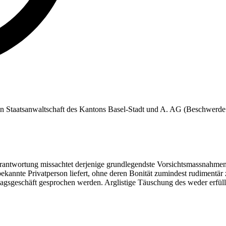
gen Staatsanwaltschaft des Kantons Basel-Stadt und A. AG (Beschwerde
antwortung missachtet derjenige grundlegendste Vorsichtsmassnahmen un
nnte Privatperson liefert, ohne deren Bonität zumindest rudimentär z
ltagsgeschäft gesprochen werden. Arglistige Täuschung des weder erfüll