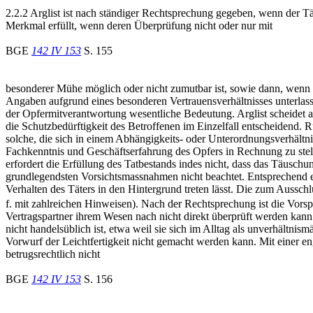
2.2.2 Arglist ist nach ständiger Rechtsprechung gegeben, wenn der T
Merkmal erfüllt, wenn deren Überprüfung nicht oder nur mit
BGE
142 IV 153
S. 155
besonderer Mühe möglich oder nicht zumutbar ist, sowie dann, wenn 
Angaben aufgrund eines besonderen Vertrauensverhältnisses unterl
der Opfermitverantwortung wesentliche Bedeutung. Arglist scheidet 
die Schutzbedürftigkeit des Betroffenen im Einzelfall entscheidend. 
solche, die sich in einem Abhängigkeits- oder Unterordnungsverhältn
Fachkenntnis und Geschäftserfahrung des Opfers in Rechnung zu st
erfordert die Erfüllung des Tatbestands indes nicht, dass das Täuschun
grundlegendsten Vorsichtsmassnahmen nicht beachtet. Entsprechend entf
Verhalten des Täters in den Hintergrund treten lässt. Die zum Auss
f. mit zahlreichen Hinweisen). Nach der Rechtsprechung ist die Vorsp
Vertragspartner ihrem Wesen nach nicht direkt überprüft werden ka
nicht handelsüblich ist, etwa weil sie sich im Alltag als unverhältn
Vorwurf der Leichtfertigkeit nicht gemacht werden kann. Mit einer e
betrugsrechtlich nicht
BGE
142 IV 153
S. 156