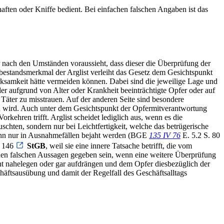
aften oder Kniffe bedient. Bei einfachen falschen Angaben ist das
 nach den Umständen voraussieht, dass dieser die Überprüfung der
tbestandsmerkmal der Arglist verleiht das Gesetz dem Gesichtspunkt
ksamkeit hätte vermeiden können. Dabei sind die jeweilige Lage und
er aufgrund von Alter oder Krankheit beeinträchtigte Opfer oder auf
Täter zu misstrauen. Auf der anderen Seite sind besondere
n wird. Auch unter dem Gesichtspunkt der Opfermitverantwortung
rkehren trifft. Arglist scheidet lediglich aus, wenn es die
uschten, sondern nur bei Leichtfertigkeit, welche das betrügerische
kann nur in Ausnahmefällen bejaht werden (BGE
135 IV 76
E. 5.2 S. 80
. 146
StGB
, weil sie eine innere Tatsache betrifft, die vom
chen falschen Aussagen gegeben sein, wenn eine weitere Überprüfung
icht nahelegen oder gar aufdrängen und dem Opfer diesbezüglich der
häftsausübung und damit der Regelfall des Geschäftsalltags