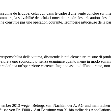
sabilité de la dupe, celui qui, dans le cadre d'une vente conclue sur inte
ire, la solvabilité de celui-ci omet de prendre les précautions les pl
 constitue pas une opération courante. Tromperie astucieuse de la part de
corresponsabilità della vittima, disattende le più elementari misure di p
to valore a uno sconosciuto, senza esaminare quanto meno in modo sommar
sere definita un'operazione corrente. Inganno astuto dell'acquirente, non 
September 2013 wegen Betrugs zum Nachteil der A. AG und mehrfachen 
Busse von Fr. 1'000.-. Auf Berufung von X. hin stellte das Appellations