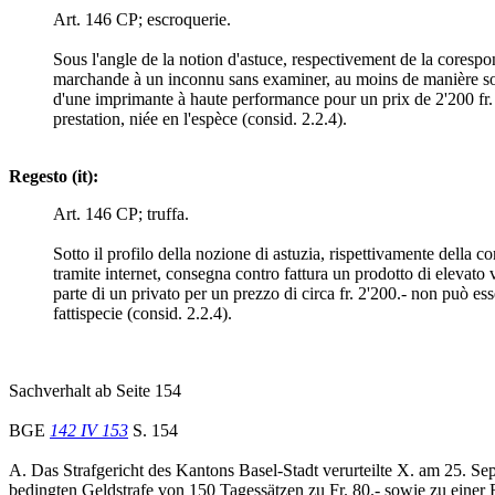
Art. 146 CP; escroquerie.
Sous l'angle de la notion d'astuce, respectivement de la corespon
marchande à un inconnu sans examiner, au moins de manière somma
d'une imprimante à haute performance pour un prix de 2'200 fr. ne
prestation, niée en l'espèce (consid. 2.2.4).
Regesto (it):
Art. 146 CP; truffa.
Sotto il profilo della nozione di astuzia, rispettivamente della 
tramite internet, consegna contro fattura un prodotto di eleva
parte di un privato per un prezzo di circa fr. 2'200.- non può es
fattispecie (consid. 2.2.4).
Sachverhalt ab Seite 154
BGE
142 IV 153
S. 154
A. Das Strafgericht des Kantons Basel-Stadt verurteilte X. am 25. 
bedingten Geldstrafe von 150 Tagessätzen zu Fr. 80.- sowie zu einer 