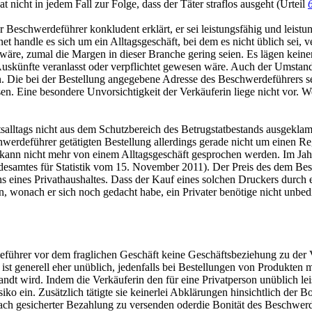
t nicht in jedem Fall zur Folge, dass der Täter straflos ausgeht (Urteil
 Beschwerdeführer konkludent erklärt, er sei leistungsfähig und leistu
et handle es sich um ein Alltagsgeschäft, bei dem es nicht üblich sei, 
re, zumal die Margen in dieser Branche gering seien. Es lägen keiner
uskünfte veranlasst oder verpflichtet gewesen wäre. Auch der Umstand, 
n. Die bei der Bestellung angegebene Adresse des Beschwerdeführers se
n. Eine besondere Unvorsichtigkeit der Verkäuferin liege nicht vor. We
tsalltags nicht aus dem Schutzbereich des Betrugstatbestands ausgeklam
erdeführer getätigten Bestellung allerdings gerade nicht um einen Reg
llt, kann nicht mehr von einem Alltagsgeschäft gesprochen werden. Im J
desamtes für Statistik vom 15. November 2011). Der Preis des dem Bes
ines Privathaushaltes. Dass der Kauf eines solchen Druckers durch eine
, wonach er sich noch gedacht habe, ein Privater benötige nicht unbedin
eführer vor dem fraglichen Geschäft keine Geschäftsbeziehung zu der V
 ist generell eher unüblich, jedenfalls bei Bestellungen von Produkten 
andt wird. Indem die Verkäuferin den für eine Privatperson unüblich l
siko ein. Zusätzlich tätigte sie keinerlei Abklärungen hinsichtlich der
ach gesicherter Bezahlung zu versenden oderdie Bonität des Beschwerd