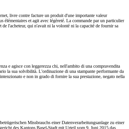
rnet, livre contre facture un produit d'une importante valeur
us élémentaires et agit avec légèreté. La commande par un particulier
 l'acheteur, qui n'avait ni la volonté ni la capacité de fournir sa
rudenza e agisce con leggerezza chi, nell'ambito di una compravendita
io la sua solvibilità. L'ordinazione di una stampante performante da
intenzionato e non in grado di fornire la sua prestazione, negato nella
betrügerischen Missbrauchs einer Datenverarbeitungsanlage zu einer
gericht des Kantons Basel-Stadt mit Urteil vom 9. Juni 2015 das