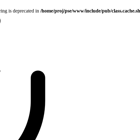
tring is deprecated in
/home/proj/pse/www/include/pub/class.cache.s