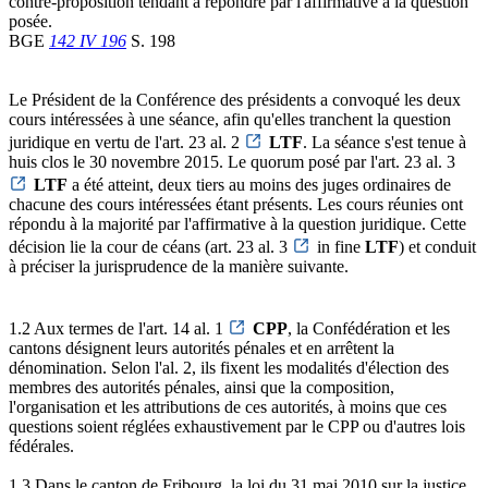
contre-proposition tendant à répondre par l'affirmative à la question
posée.
BGE
142 IV 196
S. 198
Le Président de la Conférence des présidents a convoqué les deux
cours intéressées à une séance, afin qu'elles tranchent la question
juridique en vertu de l'art. 23 al. 2
LTF
. La séance s'est tenue à
huis clos le 30 novembre 2015. Le quorum posé par l'art. 23 al. 3
LTF
a été atteint, deux tiers au moins des juges ordinaires de
chacune des cours intéressées étant présents. Les cours réunies ont
répondu à la majorité par l'affirmative à la question juridique. Cette
décision lie la cour de céans (art. 23 al. 3
in fine
LTF
) et conduit
à préciser la jurisprudence de la manière suivante.
1.2 Aux termes de l'art. 14 al. 1
CPP
, la Confédération et les
cantons désignent leurs autorités pénales et en arrêtent la
dénomination. Selon l'al. 2, ils fixent les modalités d'élection des
membres des autorités pénales, ainsi que la composition,
l'organisation et les attributions de ces autorités, à moins que ces
questions soient réglées exhaustivement par le CPP ou d'autres lois
fédérales.
1.3 Dans le canton de Fribourg, la loi du 31 mai 2010 sur la justice