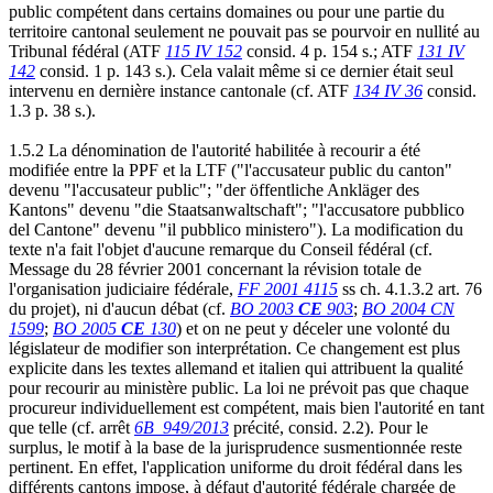
public compétent dans certains domaines ou pour une partie du
territoire cantonal seulement ne pouvait pas se pourvoir en nullité au
Tribunal fédéral (ATF
115 IV 152
consid. 4 p. 154 s.; ATF
131 IV
142
consid. 1 p. 143 s.). Cela valait même si ce dernier était seul
intervenu en dernière instance cantonale (cf. ATF
134 IV 36
consid.
1.3 p. 38 s.).
1.5.2 La dénomination de l'autorité habilitée à recourir a été
modifiée entre la PPF et la LTF ("l'accusateur public du canton"
devenu "l'accusateur public"; "der öffentliche Ankläger des
Kantons" devenu "die Staatsanwaltschaft"; "l'accusatore pubblico
del Cantone" devenu "il pubblico ministero"). La modification du
texte n'a fait l'objet d'aucune remarque du Conseil fédéral (cf.
Message du 28 février 2001 concernant la révision totale de
l'organisation judiciaire fédérale,
FF 2001 4115
ss ch. 4.1.3.2 art. 76
du projet), ni d'aucun débat (cf.
BO 2003
CE
903
;
BO 2004 CN
1599
;
BO 2005
CE
130
) et on ne peut y déceler une volonté du
législateur de modifier son interprétation. Ce changement est plus
explicite dans les textes allemand et italien qui attribuent la qualité
pour recourir au ministère public. La loi ne prévoit pas que chaque
procureur individuellement est compétent, mais bien l'autorité en tant
que telle (cf. arrêt
6B_949/2013
précité, consid. 2.2). Pour le
surplus, le motif à la base de la jurisprudence susmentionnée reste
pertinent. En effet, l'application uniforme du droit fédéral dans les
différents cantons impose, à défaut d'autorité fédérale chargée de