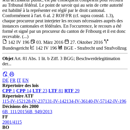
au Tribunal fédéral. Le point de savoir qui au sein de cette autorité
est habilité à la représenter est réglé par le droit cantonal.
Conformément à l'art. 6 al. 2 ROF/FR (cf. supra consid. 1.3),
chaque procureur peut interjeter les recours nécessaires auprès des
instances cantonales et fédérales. En l'occurrence, le recours a été
formé et signé par un procureur du canton de Fribourg et il est donc
recevable. (...)
142 IV 196
03. März 2016
27. Oktober 2016
Bundesgericht
142 IV 196
BGE - Strafrecht und Strafvollzug
Objet
Art. 81 Abs. 1 lit. b Ziff. 3 BGG; Beschwerdelegitimation
der...
DE
FR
IT
EN
Répertoire des lois
CPP
1
CPP
14
LTF
23
LTF
81
RTF
29
Répertoire ATF
115-IV-152
128-IV-237
131-IV-142
134-IV-36
140-IV-57
142-IV-196
Décisions dès 2000
6B_111/2015
6B_949/2013
FF
2001/4115
BO