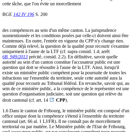
cette tâche, que l'on évite un morcellement
BGE
142 IV 196
S. 200
des compétences au sein d'un même canton. La jurisprudence
susmentionnée et les conditions posées par celle-ci doivent ainsi être
maintenues. En outre, l'entrée en vigueur du CPP n'y change rien.
Comme déjà relevé, la question de la qualité pour recourir s'examine
uniquement à l'aune de la LTF (cf. supra consid. 1.4; arrêt
6B_949/2013
précité, consid. 2.2). En définitive, savoir quelle
autorité au sein d'un canton constitue l'accusateur public est une
question qui doit se résoudre à l'aune de la LTF. Ainsi, lorsqu'il
existe un ministère public compétent pour la poursuite de toutes les
infractions sur l'ensemble du territoire, seule cette autorité aura la
qualité pour recourir au Tribunal fédéral. En revanche, savoir qui, au
sein de ce ministère public, a la compétence de le représenter est une
question d'organisation judiciaire, soit une question qui relève du
droit cantonal (cf. art. 14
CPP
).
1.6 Dans le canton de Fribourg, le ministère public est composé d'un
office unique dont la compétence s'étend à l'ensemble du territoire
cantonal (art. 66 al. 1 LJ/FR). Il ne connaît pas de morcellement
territorial ou par matière. Le Ministère public de l'Etat de Fribourg,
seul accusateur public, est par conséquent compétent pour recourir