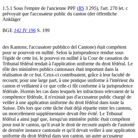
1.5.1 Sous l'empire de l'ancienne PPF (
RS
3 295), l'art. 270 let. c
prévoyait que l'accusateur public du canton (der öffentliche
Ankläger
BGE
142 IV 196
S. 199
des Kantons; l'accusatore pubblico del Cantone) était compétent
pour se pourvoir en nullité. Selon la jurisprudence rendue sous
l'égide de cette loi, le pourvoi en nullité à la Cour de cassation du
Tribunal fédéral tendait à l'application uniforme du droit fédéral. Le
rôle des ministères publics cantonaux était important dans la
réalisation de ce but. Ceux-ci contribuaient, grâce à leur faculté de
recourir, pour une large part, à une pratique uniforme à l'intérieur du
canton et veillaient à ce que celle-ci fût conforme à la jurisprudence
fédérale. Hormis les cas dans lesquels les infractions relevaient de la
compétence fédérale, il n'existait pas d'accusateur public chargé de
veiller à une application uniforme du droit fédéral dans toute la
Suisse. Dès lors que cette tâche était déjà répartie entre les cantons,
un morcellement supplémentaire devait être évité. Le Tribunal
fédéral a ainsi jugé que, lorsqu'un ministère public était compétent
pour tout le canton, qu'il avait le droit de recourir auprès de l'autorité
de dernière instance cantonale et qu'il devait veiller à une application
uniforme du droit fédéral dans son canton, un autre accusateur