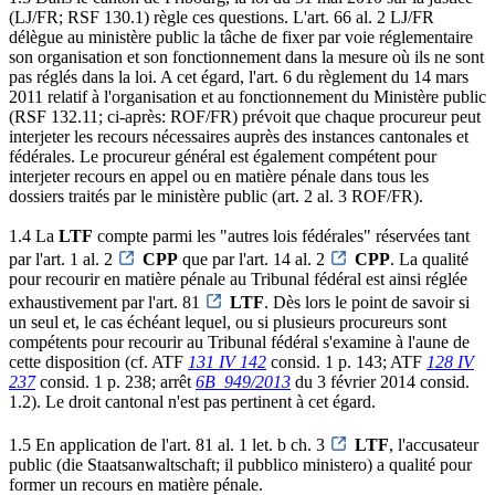
(LJ/FR; RSF 130.1) règle ces questions. L'art. 66 al. 2 LJ/FR
délègue au ministère public la tâche de fixer par voie réglementaire
son organisation et son fonctionnement dans la mesure où ils ne sont
pas réglés dans la loi. A cet égard, l'art. 6 du règlement du 14 mars
2011 relatif à l'organisation et au fonctionnement du Ministère public
(RSF 132.11; ci-après: ROF/FR) prévoit que chaque procureur peut
interjeter les recours nécessaires auprès des instances cantonales et
fédérales. Le procureur général est également compétent pour
interjeter recours en appel ou en matière pénale dans tous les
dossiers traités par le ministère public (art. 2 al. 3 ROF/FR).
1.4 La
LTF
compte parmi les "autres lois fédérales" réservées tant
par l'art. 1 al. 2
CPP
que par l'art. 14 al. 2
CPP
. La qualité
pour recourir en matière pénale au Tribunal fédéral est ainsi réglée
exhaustivement par l'art. 81
LTF
. Dès lors le point de savoir si
un seul et, le cas échéant lequel, ou si plusieurs procureurs sont
compétents pour recourir au Tribunal fédéral s'examine à l'aune de
cette disposition (cf. ATF
131 IV 142
consid. 1 p. 143; ATF
128 IV
237
consid. 1 p. 238; arrêt
6B_949/2013
du 3 février 2014 consid.
1.2). Le droit cantonal n'est pas pertinent à cet égard.
1.5 En application de l'art. 81 al. 1 let. b ch. 3
LTF
, l'accusateur
public (die Staatsanwaltschaft; il pubblico ministero) a qualité pour
former un recours en matière pénale.