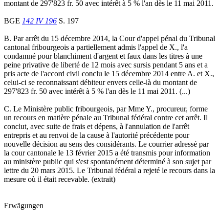
montant de 297'823 fr. 50 avec intérêt à 5 % l'an dès le 11 mai 2011.
BGE
142 IV 196
S. 197
B. Par arrêt du 15 décembre 2014, la Cour d'appel pénal du Tribunal
cantonal fribourgeois a partiellement admis l'appel de X., l'a
condamné pour blanchiment d'argent et faux dans les titres à une
peine privative de liberté de 12 mois avec sursis pendant 5 ans et a
pris acte de l'accord civil conclu le 15 décembre 2014 entre A. et X.,
celui-ci se reconnaissant débiteur envers celle-là du montant de
297'823 fr. 50 avec intérêt à 5 % l'an dès le 11 mai 2011. (...)
C. Le Ministère public fribourgeois, par Mme Y., procureur, forme
un recours en matière pénale au Tribunal fédéral contre cet arrêt. Il
conclut, avec suite de frais et dépens, à l'annulation de l'arrêt
entrepris et au renvoi de la cause à l'autorité précédente pour
nouvelle décision au sens des considérants. Le courrier adressé par
la cour cantonale le 13 février 2015 a été transmis pour information
au ministère public qui s'est spontanément déterminé à son sujet par
lettre du 20 mars 2015. Le Tribunal fédéral a rejeté le recours dans la
mesure où il était recevable. (extrait)
Erwägungen