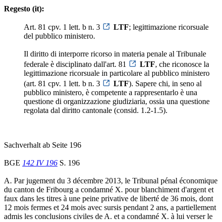
Regesto (it):
Art. 81 cpv. 1 lett. b n. 3
LTF
; legittimazione ricorsuale
del pubblico ministero.
Il diritto di interporre ricorso in materia penale al Tribunale
federale è disciplinato dall'art. 81
LTF
, che riconosce la
legittimazione ricorsuale in particolare al pubblico ministero
(art. 81 cpv. 1 lett. b n. 3
LTF
). Sapere chi, in seno al
pubblico ministero, è competente a rappresentarlo è una
questione di organizzazione giudiziaria, ossia una questione
regolata dal diritto cantonale (consid. 1.2-1.5).
Sachverhalt ab Seite 196
BGE
142 IV 196
S. 196
A. Par jugement du 3 décembre 2013, le Tribunal pénal économique
du canton de Fribourg a condamné X. pour blanchiment d'argent et
faux dans les titres à une peine privative de liberté de 36 mois, dont
12 mois fermes et 24 mois avec sursis pendant 2 ans, a partiellement
admis les conclusions civiles de A. et a condamné X. à lui verser le