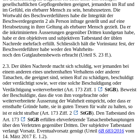
gesellschaftlichen Gepflogenheiten geeignet, jemanden im Ruf und
im Gefühl, ein ehrbarer Mensch zu sein, herabzusetzen. Die
Wortwahl des Beschwerdeführers habe die Integrität der
Beschwerdegegnerin 2 als Person infrage gestellt und auf eine
Herabsetzung in ihrer Geltung als ehrbarer Mensch gezielt. Da er
die inkriminierten Äusserungen gegenüber Dritten kundgetan habe,
habe er den objektiven und subjektiven Tatbestand der üblen
Nachrede mehrfach erfüllt. Schliesslich hält die Vorinstanz fest, der
Beschwerdeführer habe weder den Wahrheits-
noch den Gutglaubensbeweis erbracht (Urteil S. 23 ff.).
2.3. Der üblen Nachrede macht sich schuldig, wer jemanden bei
einem anderen eines unehrenhaften Verhaltens oder anderer
Tatsachen, die geeignet sind, seinen Ruf zu schädigen, beschuldigt
oder verdächtigt sowie, wer eine solche Beschuldigung oder
Verdächtigung weiterverbreitet (Art. 173 Ziff. 1
StGB
). Beweist
der Beschuldigte, dass die von ihm vorgebrachte oder
weiterverbreitete Äusserung der Wahrheit entspricht, oder dass er
ernsthafte Gründe hatte, sie in guten Treuen für wahr zu halten, so
ist er nicht strafbar (Art. 173 Ziff. 2
StGB
). Den Tatbestand des
Art. 173
StGB
erfüllen ehrverletzende Tatsachenbehauptungen
über den Verletzten gegenüber Dritten. Der subjektive Tatbestand
verlangt Vorsatz. Eventualvorsatz genügt (Urteil
6B 683/2016
vom
14. März 2017 E. 1.2).