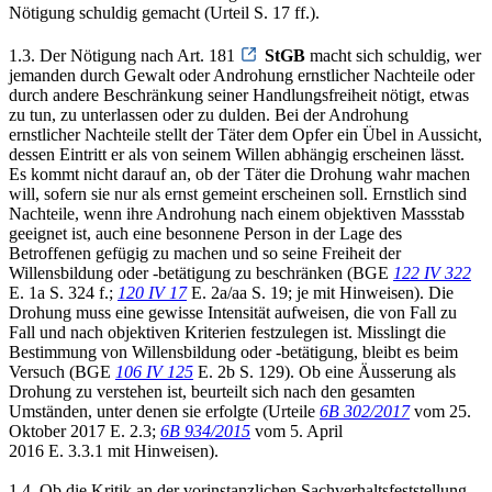
Nötigung schuldig gemacht (Urteil S. 17 ff.).
1.3. Der Nötigung nach Art. 181
StGB
macht sich schuldig, wer
jemanden durch Gewalt oder Androhung ernstlicher Nachteile oder
durch andere Beschränkung seiner Handlungsfreiheit nötigt, etwas
zu tun, zu unterlassen oder zu dulden. Bei der Androhung
ernstlicher Nachteile stellt der Täter dem Opfer ein Übel in Aussicht,
dessen Eintritt er als von seinem Willen abhängig erscheinen lässt.
Es kommt nicht darauf an, ob der Täter die Drohung wahr machen
will, sofern sie nur als ernst gemeint erscheinen soll. Ernstlich sind
Nachteile, wenn ihre Androhung nach einem objektiven Massstab
geeignet ist, auch eine besonnene Person in der Lage des
Betroffenen gefügig zu machen und so seine Freiheit der
Willensbildung oder -betätigung zu beschränken (BGE
122 IV 322
E. 1a S. 324 f.;
120 IV 17
E. 2a/aa S. 19; je mit Hinweisen). Die
Drohung muss eine gewisse Intensität aufweisen, die von Fall zu
Fall und nach objektiven Kriterien festzulegen ist. Misslingt die
Bestimmung von Willensbildung oder -betätigung, bleibt es beim
Versuch (BGE
106 IV 125
E. 2b S. 129). Ob eine Äusserung als
Drohung zu verstehen ist, beurteilt sich nach den gesamten
Umständen, unter denen sie erfolgte (Urteile
6B 302/2017
vom 25.
Oktober 2017 E. 2.3;
6B 934/2015
vom 5. April
2016 E. 3.3.1 mit Hinweisen).
1.4. Ob die Kritik an der vorinstanzlichen Sachverhaltsfeststellung