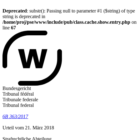
Deprecated
: substr(): Passing null to parameter #1 ($string) of type
string is deprecated in
/home/proj/pse/www/include/pub/class.cache.show.entry.php
on
line
67
Bundesgericht
Tribunal fédéral
Tribunale federale
Tribunal federal
6B 363/2017
Urteil vom 21. März 2018
Strafrechtliche Abteilung