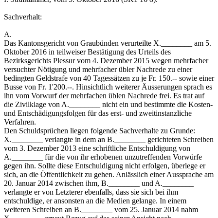
Sachverhalt:
A.
Das Kantonsgericht von Graubünden verurteilte X.________ am 5.
Oktober 2016 in teilweiser Bestätigung des Urteils des
Bezirksgerichts Plessur vom 4. Dezember 2015 wegen mehrfacher
versuchter Nötigung und mehrfacher übler Nachrede zu einer
bedingten Geldstrafe von 40 Tagessätzen zu je Fr. 150.-- sowie einer
Busse von Fr. 1'200.--. Hinsichtlich weiterer Äusserungen sprach es
ihn vom Vorwurf der mehrfachen üblen Nachrede frei. Es trat auf
die Zivilklage von A.________ nicht ein und bestimmte die Kosten-
und Entschädigungsfolgen für das erst- und zweitinstanzliche
Verfahren.
Den Schuldsprüchen liegen folgende Sachverhalte zu Grunde:
X.________ verlangte in dem an B.________ gerichteten Schreiben
vom 3. Dezember 2013 eine schriftliche Entschuldigung von
A.________ für die von ihr erhobenen unzutreffenden Vorwürfe
gegen ihn. Sollte diese Entschuldigung nicht erfolgen, überlege er
sich, an die Öffentlichkeit zu gehen. Anlässlich einer Aussprache am
20. Januar 2014 zwischen ihm, B.________ und A.________
verlangte er von Letzterer ebenfalls, dass sie sich bei ihm
entschuldige, er ansonsten an die Medien gelange. In einem
weiteren Schreiben an B.________ vom 25. Januar 2014 nahm