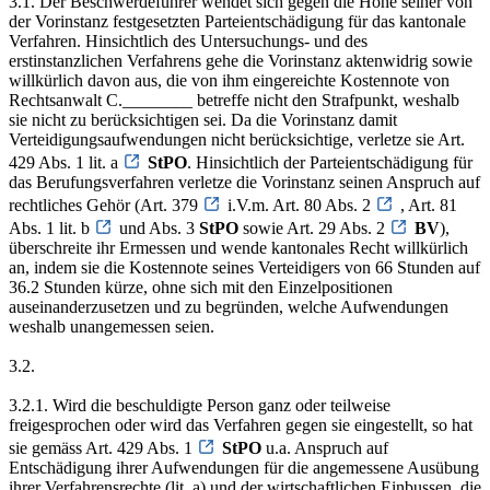
3.1. Der Beschwerdeführer wendet sich gegen die Höhe seiner von
der Vorinstanz festgesetzten Parteientschädigung für das kantonale
Verfahren. Hinsichtlich des Untersuchungs- und des
erstinstanzlichen Verfahrens gehe die Vorinstanz aktenwidrig sowie
willkürlich davon aus, die von ihm eingereichte Kostennote von
Rechtsanwalt C.________ betreffe nicht den Strafpunkt, weshalb
sie nicht zu berücksichtigen sei. Da die Vorinstanz damit
Verteidigungsaufwendungen nicht berücksichtige, verletze sie Art.
429 Abs. 1 lit. a
StPO
. Hinsichtlich der Parteientschädigung für
das Berufungsverfahren verletze die Vorinstanz seinen Anspruch auf
rechtliches Gehör (Art. 379
i.V.m. Art. 80 Abs. 2
, Art. 81
Abs. 1 lit. b
und Abs. 3
StPO
sowie Art. 29 Abs. 2
BV
),
überschreite ihr Ermessen und wende kantonales Recht willkürlich
an, indem sie die Kostennote seines Verteidigers von 66 Stunden auf
36.2 Stunden kürze, ohne sich mit den Einzelpositionen
auseinanderzusetzen und zu begründen, welche Aufwendungen
weshalb unangemessen seien.
3.2.
3.2.1. Wird die beschuldigte Person ganz oder teilweise
freigesprochen oder wird das Verfahren gegen sie eingestellt, so hat
sie gemäss Art. 429 Abs. 1
StPO
u.a. Anspruch auf
Entschädigung ihrer Aufwendungen für die angemessene Ausübung
ihrer Verfahrensrechte (lit. a) und der wirtschaftlichen Einbussen, die