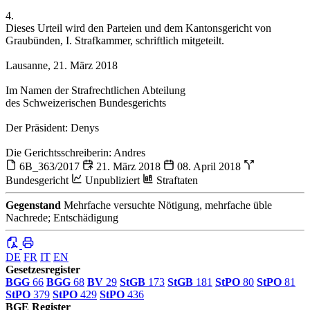
4.
Dieses Urteil wird den Parteien und dem Kantonsgericht von
Graubünden, I. Strafkammer, schriftlich mitgeteilt.
Lausanne, 21. März 2018
Im Namen der Strafrechtlichen Abteilung
des Schweizerischen Bundesgerichts
Der Präsident: Denys
Die Gerichtsschreiberin: Andres
6B_363/2017
21. März 2018
08. April 2018
Bundesgericht
Unpubliziert
Straftaten
Gegenstand
Mehrfache versuchte Nötigung, mehrfache üble
Nachrede; Entschädigung
DE
FR
IT
EN
Gesetzesregister
BGG
66
BGG
68
BV
29
StGB
173
StGB
181
StPO
80
StPO
81
StPO
379
StPO
429
StPO
436
BGE Register