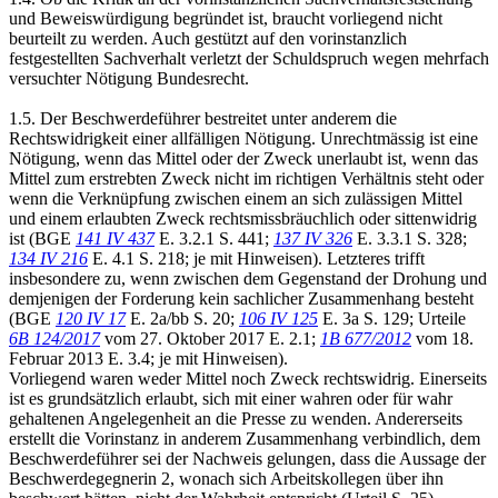
und Beweiswürdigung begründet ist, braucht vorliegend nicht
beurteilt zu werden. Auch gestützt auf den vorinstanzlich
festgestellten Sachverhalt verletzt der Schuldspruch wegen mehrfach
versuchter Nötigung Bundesrecht.
1.5. Der Beschwerdeführer bestreitet unter anderem die
Rechtswidrigkeit einer allfälligen Nötigung. Unrechtmässig ist eine
Nötigung, wenn das Mittel oder der Zweck unerlaubt ist, wenn das
Mittel zum erstrebten Zweck nicht im richtigen Verhältnis steht oder
wenn die Verknüpfung zwischen einem an sich zulässigen Mittel
und einem erlaubten Zweck rechtsmissbräuchlich oder sittenwidrig
ist (BGE
141 IV 437
E. 3.2.1 S. 441;
137 IV 326
E. 3.3.1 S. 328;
134 IV 216
E. 4.1 S. 218; je mit Hinweisen). Letzteres trifft
insbesondere zu, wenn zwischen dem Gegenstand der Drohung und
demjenigen der Forderung kein sachlicher Zusammenhang besteht
(BGE
120 IV 17
E. 2a/bb S. 20;
106 IV 125
E. 3a S. 129; Urteile
6B 124/2017
vom 27. Oktober 2017 E. 2.1;
1B 677/2012
vom 18.
Februar 2013 E. 3.4; je mit Hinweisen).
Vorliegend waren weder Mittel noch Zweck rechtswidrig. Einerseits
ist es grundsätzlich erlaubt, sich mit einer wahren oder für wahr
gehaltenen Angelegenheit an die Presse zu wenden. Andererseits
erstellt die Vorinstanz in anderem Zusammenhang verbindlich, dem
Beschwerdeführer sei der Nachweis gelungen, dass die Aussage der
Beschwerdegegnerin 2, wonach sich Arbeitskollegen über ihn