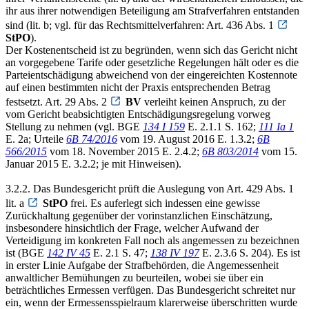
ihr aus ihrer notwendigen Beteiligung am Strafverfahren entstanden
sind (lit. b; vgl. für das Rechtsmittelverfahren: Art. 436 Abs. 1
StPO
).
Der Kostenentscheid ist zu begründen, wenn sich das Gericht nicht
an vorgegebene Tarife oder gesetzliche Regelungen hält oder es die
Parteientschädigung abweichend von der eingereichten Kostennote
auf einen bestimmten nicht der Praxis entsprechenden Betrag
festsetzt. Art. 29 Abs. 2
BV
verleiht keinen Anspruch, zu der
vom Gericht beabsichtigten Entschädigungsregelung vorweg
Stellung zu nehmen (vgl. BGE
134 I 159
E. 2.1.1 S. 162;
111 Ia 1
E. 2a; Urteile
6B 74/2016
vom 19. August 2016 E. 1.3.2;
6B
566/2015
vom 18. November 2015 E. 2.4.2;
6B 803/2014
vom 15.
Januar 2015 E. 3.2.2; je mit Hinweisen).
3.2.2. Das Bundesgericht prüft die Auslegung von Art. 429 Abs. 1
lit. a
StPO
frei. Es auferlegt sich indessen eine gewisse
Zurückhaltung gegenüber der vorinstanzlichen Einschätzung,
insbesondere hinsichtlich der Frage, welcher Aufwand der
Verteidigung im konkreten Fall noch als angemessen zu bezeichnen
ist (BGE
142 IV 45
E. 2.1 S. 47;
138 IV 197
E. 2.3.6 S. 204). Es ist
in erster Linie Aufgabe der Strafbehörden, die Angemessenheit
anwaltlicher Bemühungen zu beurteilen, wobei sie über ein
beträchtliches Ermessen verfügen. Das Bundesgericht schreitet nur
ein, wenn der Ermessensspielraum klarerweise überschritten wurde