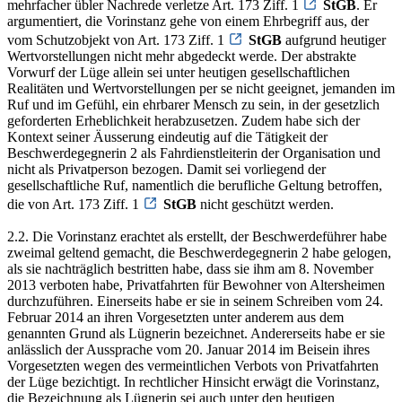
mehrfacher übler Nachrede verletze Art. 173 Ziff. 1
StGB
. Er
argumentiert, die Vorinstanz gehe von einem Ehrbegriff aus, der
vom Schutzobjekt von Art. 173 Ziff. 1
StGB
aufgrund heutiger
Wertvorstellungen nicht mehr abgedeckt werde. Der abstrakte
Vorwurf der Lüge allein sei unter heutigen gesellschaftlichen
Realitäten und Wertvorstellungen per se nicht geeignet, jemanden im
Ruf und im Gefühl, ein ehrbarer Mensch zu sein, in der gesetzlich
geforderten Erheblichkeit herabzusetzen. Zudem habe sich der
Kontext seiner Äusserung eindeutig auf die Tätigkeit der
Beschwerdegegnerin 2 als Fahrdienstleiterin der Organisation und
nicht als Privatperson bezogen. Damit sei vorliegend der
gesellschaftliche Ruf, namentlich die berufliche Geltung betroffen,
die von Art. 173 Ziff. 1
StGB
nicht geschützt werden.
2.2. Die Vorinstanz erachtet als erstellt, der Beschwerdeführer habe
zweimal geltend gemacht, die Beschwerdegegnerin 2 habe gelogen,
als sie nachträglich bestritten habe, dass sie ihm am 8. November
2013 verboten habe, Privatfahrten für Bewohner von Altersheimen
durchzuführen. Einerseits habe er sie in seinem Schreiben vom 24.
Februar 2014 an ihren Vorgesetzten unter anderem aus dem
genannten Grund als Lügnerin bezeichnet. Andererseits habe er sie
anlässlich der Aussprache vom 20. Januar 2014 im Beisein ihres
Vorgesetzten wegen des vermeintlichen Verbots von Privatfahrten
der Lüge bezichtigt. In rechtlicher Hinsicht erwägt die Vorinstanz,
die Bezeichnung als Lügnerin sei auch unter den heutigen