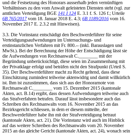
und die Festsetzung des Honorars ausserhalb jeden vernünftigen
Verhältnisses zu den vom Anwalt geleisteten Diensten steht (vgl. zur
amtlichen Verteidigung BGE
141 I 124
E. 3.1 f. S. 126 f.; Urteile
6B 765/2017
vom 18. Januar 2018 E. 4.3;
6B 1189/2016
vom 16.
November 2017 E. 2.3.2 mit Hinweisen).
3.3. Die Vorinstanz entschädigt den Beschwerdeführer für seine
Verteidigungsaufwendungen im Untersuchungs- und
erstinstanzlichen Verfahren mit Fr. 800.-- (inkl. Barauslagen und
MwSt.). Bei der Berechnung der Höhe der Entschädigung lässt sie
die Aufwendungen von Rechtsanwalt C.________ mit der
Begründung unberücksichtigt, diese seien im Zusammenhang mit
der Privatklage erfolgt und beträfen nicht den Strafpunkt (Urteil S.
35). Der Beschwerdeführer macht zu Recht geltend, dass diese
Einschätzung zumindest teilweise aktenwidrig und damit willkürlich
ist. Ihm ist zuzustimmen, dass sich aus der Honorarnote von
Rechtsanwalt C.________ vom 15. Dezember 2015 (kantonale
Akten, act. B.14) ergibt, dass dessen Aufwendungen teilweise auch
das Strafverfahren betrafen. Darauf lässt insbesondere auch das
Schreiben des Rechtsanwalts vom 16. November 2015 an das
Bezirksgericht schliessen, in dem er diesem mitteilte, der
Beschwerdeführer habe ihn mit der Strafverteidigung betraut
(kantonale Akten, act. 21). Die Vorinstanz wird auch im Hinblick
auf das weitere Schreiben des Rechtsanwalts vom 20. November
2015 an das gleiche Gericht (kantonale Akten, act. 24), wonach sein