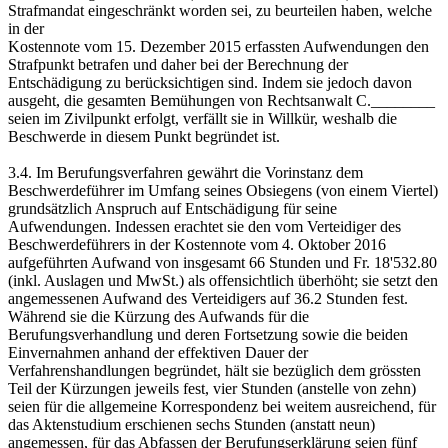
Strafmandat eingeschränkt worden sei, zu beurteilen haben, welche
in der
Kostennote vom 15. Dezember 2015 erfassten Aufwendungen den
Strafpunkt betrafen und daher bei der Berechnung der
Entschädigung zu berücksichtigen sind. Indem sie jedoch davon
ausgeht, die gesamten Bemühungen von Rechtsanwalt C.________
seien im Zivilpunkt erfolgt, verfällt sie in Willkür, weshalb die
Beschwerde in diesem Punkt begründet ist.
3.4. Im Berufungsverfahren gewährt die Vorinstanz dem
Beschwerdeführer im Umfang seines Obsiegens (von einem Viertel)
grundsätzlich Anspruch auf Entschädigung für seine
Aufwendungen. Indessen erachtet sie den vom Verteidiger des
Beschwerdeführers in der Kostennote vom 4. Oktober 2016
aufgeführten Aufwand von insgesamt 66 Stunden und Fr. 18'532.80
(inkl. Auslagen und MwSt.) als offensichtlich überhöht; sie setzt den
angemessenen Aufwand des Verteidigers auf 36.2 Stunden fest.
Während sie die Kürzung des Aufwands für die
Berufungsverhandlung und deren Fortsetzung sowie die beiden
Einvernahmen anhand der effektiven Dauer der
Verfahrenshandlungen begründet, hält sie bezüglich dem grössten
Teil der Kürzungen jeweils fest, vier Stunden (anstelle von zehn)
seien für die allgemeine Korrespondenz bei weitem ausreichend, für
das Aktenstudium erschienen sechs Stunden (anstatt neun)
angemessen, für das Abfassen der Berufungserklärung seien fünf