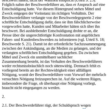
beschwert hätten, nicht der Wahrheit entspricht (Urteil S. 25).
Folglich nahm der Beschwerdeführer an, dass er Anspruch auf eine
Entschuldigung hatte. Vor diesem Hintergrund stehen Mittel und
Zweck entgegen der Vorinstanz im richtigen Verhältnis. Der
Beschwerdeführer verlangte von der Beschwerdegegnerin 2 eine
schriftliche Entschuldigung dafür, dass sie ihm fälschlicherweise
vorgeworfen hatte, Kunden und Mitarbeiter hätten sich über ihn
beschwert. Bei ausbleibender Entschuldigung drohte er an, die
Presse über die ungerechtfertigte Konfrontation mit angeblichen
Fahrer- und Kundenbeschwerden zu informieren (vgl. Urteil S. 18;
Beschwerde S. 21). Damit ist der erforderliche Sachzusammengang
zwischen der Ankündigung, an die Medien zu gelangen, und der
verlangten schriftlichen Entschuldigung gegeben. Da zwischen
Mittel und Zweck ein unmittelbarer sachlicher
Zusammenhang besteht, ist das Verhalten des Beschwerdeführers
weder rechtsmissbräuchlich noch sittenwidrig. Demnach fehlt es
vorliegend bereits an der Rechtswidrigkeit einer allfälligen
Nötigung, womit der Beschwerdeführer vom Vorwurf der mehrfach
versuchten Nötigung freizusprechen ist. Auf die weiteren Rügen,
insbesondere die Frage, ob überhaupt eine Nötigung vorliegt,
braucht nicht eingegangen zu werden.
2.
2.1. Der Beschwerdeführer rügt, der Schuldspruch wegen