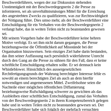
Beschwerdeführers, wegen der zur Diskussion stehenden
Unstimmigkeit mit der Beschwerdegegnerin 2 die Presse zu
informieren, sei als unverhältnismässiges Mittel für die Erreichung
des angestrebten Zwecks zu qualifizieren, was zur Rechtswidrigkeit
der Nötigung führe. Dies umso mehr, als der Beschwerdeführer eine
Entschuldigung für ein Verhalten von der Beschwerdegegnerin 2
verlangt habe, das in weiten Teilen nicht zu beanstanden gewesen
sei.
Mit seinem Vorgehen habe der Beschwerdeführer keine hehren
Motive verfolgt. Es sei ihm nicht darum gegangen, die Presse
beziehungsweise die Öffentlichkeit auf Missstände bei der
Organisation hinzuweisen. Sein einziges Ziel habe darin bestanden,
das ihm seiner Auffassung nach persönlich widerfahrene Unrecht
durch den Gang an die Presse zu sühnen für den Fall, dass er keine
schriftliche Entschuldigung erhalten sollte. Er sei demnach kein
Whistleblower. Hinsichtlich des aussergesetzlichen
Rechtfertigungsgrunds der Wahrung berechtigter Interesse fehle es
sowohl an einem berechtigten Ziel als auch an dem hierfür
notwendigen und angemessenen Mittel. Zweifelsohne seien die
Nachteile einer möglichen öffentlichen Diffamierung
beziehungsweise Rufschädigung schwerer zu gewichten als das
Ausbleiben einer schriftlichen Entschuldigung, zumal das Verhalten
von der Beschwerdegegnerin 2 in ihrem Kompetenzbereich gelegen
habe und in weiten Teilen nicht zu beanstanden gewesen sei. Der
Beschwerdeführer habe sich folglich der mehrfach versuchten