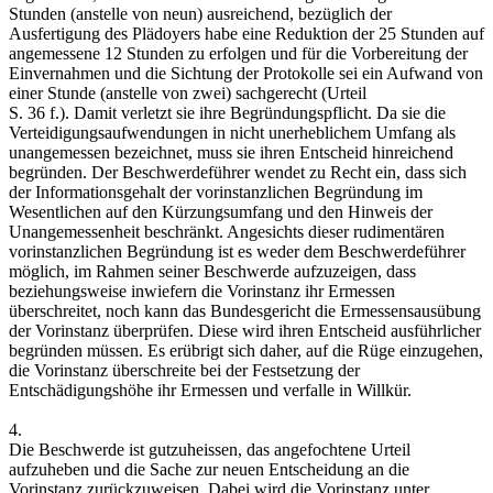
Stunden (anstelle von neun) ausreichend, bezüglich der
Ausfertigung des Plädoyers habe eine Reduktion der 25 Stunden auf
angemessene 12 Stunden zu erfolgen und für die Vorbereitung der
Einvernahmen und die Sichtung der Protokolle sei ein Aufwand von
einer Stunde (anstelle von zwei) sachgerecht (Urteil
S. 36 f.). Damit verletzt sie ihre Begründungspflicht. Da sie die
Verteidigungsaufwendungen in nicht unerheblichem Umfang als
unangemessen bezeichnet, muss sie ihren Entscheid hinreichend
begründen. Der Beschwerdeführer wendet zu Recht ein, dass sich
der Informationsgehalt der vorinstanzlichen Begründung im
Wesentlichen auf den Kürzungsumfang und den Hinweis der
Unangemessenheit beschränkt. Angesichts dieser rudimentären
vorinstanzlichen Begründung ist es weder dem Beschwerdeführer
möglich, im Rahmen seiner Beschwerde aufzuzeigen, dass
beziehungsweise inwiefern die Vorinstanz ihr Ermessen
überschreitet, noch kann das Bundesgericht die Ermessensausübung
der Vorinstanz überprüfen. Diese wird ihren Entscheid ausführlicher
begründen müssen. Es erübrigt sich daher, auf die Rüge einzugehen,
die Vorinstanz überschreite bei der Festsetzung der
Entschädigungshöhe ihr Ermessen und verfalle in Willkür.
4.
Die Beschwerde ist gutzuheissen, das angefochtene Urteil
aufzuheben und die Sache zur neuen Entscheidung an die
Vorinstanz zurückzuweisen. Dabei wird die Vorinstanz unter