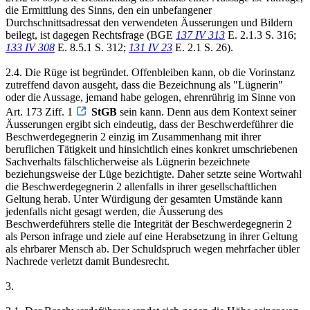
die Ermittlung des Sinns, den ein unbefangener
Durchschnittsadressat den verwendeten Äusserungen und Bildern
beilegt, ist dagegen Rechtsfrage (BGE
137 IV 313
E. 2.1.3 S. 316;
133 IV 308
E. 8.5.1 S. 312;
131 IV 23
E. 2.1 S. 26).
2.4. Die Rüge ist begründet. Offenbleiben kann, ob die Vorinstanz
zutreffend davon ausgeht, dass die Bezeichnung als "Lügnerin"
oder die Aussage, jemand habe gelogen, ehrenrührig im Sinne von
Art. 173 Ziff. 1
StGB
sein kann. Denn aus dem Kontext seiner
Äusserungen ergibt sich eindeutig, dass der Beschwerdeführer die
Beschwerdegegnerin 2 einzig im Zusammenhang mit ihrer
beruflichen Tätigkeit und hinsichtlich eines konkret umschriebenen
Sachverhalts fälschlicherweise als Lügnerin bezeichnete
beziehungsweise der Lüge bezichtigte. Daher setzte seine Wortwahl
die Beschwerdegegnerin 2 allenfalls in ihrer gesellschaftlichen
Geltung herab. Unter Würdigung der gesamten Umstände kann
jedenfalls nicht gesagt werden, die Äusserung des
Beschwerdeführers stelle die Integrität der Beschwerdegegnerin 2
als Person infrage und ziele auf eine Herabsetzung in ihrer Geltung
als ehrbarer Mensch ab. Der Schuldspruch wegen mehrfacher übler
Nachrede verletzt damit Bundesrecht.
3.