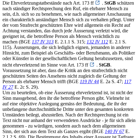
Die Ehrverletzungstatbestände nach Art. 173 ff
.
StGB
schützen
nach ständiger Rechtsprechung den Ruf, ein ehrbarer Mensch zu
sein, d.h. sich so zu benehmen, wie nach allgemeiner Anschauung
ein charakterlich anständiger Mensch sich zu verhalten pflegt. Unter
der vom Strafrecht geschützten Ehre wird allgemein ein Recht auf
Achtung verstanden, das durch jede Äusserung verletzt wird, die
geeignet ist, die betroffene Person als Mensch verächtlich zu
machen (BGE
137 IV 313
E. 2.1.1 S. 315;
132 IV 112
E. 2.1 S.
115). Äusserungen, die sich lediglich eignen, jemanden in anderer
Hinsicht, zum Beispiel als Geschäfts- oder Berufsmann, als Politiker
oder Künstler in der gesellschaftlichen Geltung herabzusetzen, sind
nicht ehrverletzend im Sinne von Art. 173 ff
.
StGB
.
Voraussetzung ist aber, dass die Kritik an den strafrechtlich nicht
geschützten Seiten des Ansehens nicht zugleich die Geltung der
Person als ehrbarer Mensch trifft (BGE
119 IV 44
E. 2a S. 47;
117
IV 27
E. 2c S. 29).
Um zu beurteilen, ob eine Äusserung ehrverletzend ist, ist nicht der
Sinn massgebend, den ihr die betroffene Person gibt. Vielmehr ist
auf eine objektive Auslegung gemäss der Bedeutung, die ihr der
unbefangene durchschnittliche Dritte unter den gesamten konkreten
Umständen beilegt, abzustellen. Nach der Rechtsprechung ist ein
Text nicht nur anhand der verwendeten Ausdrücke - je für sich allein
genommen - zu würdigen, sondern auch nach dem allgemeinen
Sinn, der sich aus dem Text als Ganzes ergibt (BGE
140 IV 67
E.
2.1.2 S. 69). Die Bestimmung des Inhalts einer Aussage ist Tatfrage,