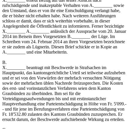
X.________ erneut Bezug auf das seiner Ansicht nach
rufschädigende und inakzeptable Verhalten von A.________ sowie
den Umstand, dass er von ihr eine Entschuldigung verlangt habe,
die er bisher nicht erhalten habe. Nach weiteren Ausführungen
schloss er damit, dass er sich weiterhin vorbehalte, in dieser
Angelegenheit die Öffentlichkeit zu informieren. Ferner bezichtigte
X.________ A.________ anlässlich der Aussprache vom 20. Januar
2014 im Beisein ihres Vorgesetzten B.________ der Lüge. Im
Schreiben vom 24. Februar 2014 an ihren Vorgesetzten bezeichnete
er sie zudem als Lügnerin. Diesen Brief schickte er in Kopie an
A.________ und eine Mitarbeiterin.
B.
X.________ beantragt mit Beschwerde in Strafsachen im
Hauptpunkt, das kantonsgerichtliche Urteil sei teilweise aufzuheben
und er sei von den Vorwürfen der mehrfach versuchten Nötigung
sowie der mehrfachen üblen Nachrede freizusprechen. Die Kosten
des erst- und vorinstanzlichen Verfahrens seien dem Kanton
Graubünden zu überbinden. Ihm sei für die
Verteidigungsaufwendungen bis und mit erstinstanzlicher
Hauptverhandlung eine Parteientschädigung in Höhe von Fr. 5'099.-
- und für jene im Berufungsverfahren eine Parteientschädigung von
Fr. 18'532.80 zulasten des Kantons Graubünden zuzusprechen. Er
ersucht darum, der Beschwerde aufschiebende Wirkung zu erteilen.