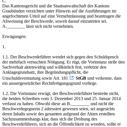
C.
Das Kantonsgericht und die Staatsanwaltschaft des Kantons
Graubünden verzichten unter Hinweis auf die Ausführungen im
angefochtenen Urteil auf eine Vernehmlassung und beantragen die
Abweisung der Beschwerde, soweit darauf einzutreten sei.
A.________ lässt sich nicht vernehmen.
Erwägungen:
1.
1.1. Der Beschwerdeführer wendet sich gegen den Schuldspruch
der mehrfach versuchten Nötigung. Er rügt, die Vorinstanz stelle den
Sachverhalt aktenwidrig und willkürlich fest, verletzte den
Anklagegrundsatz, ihre Begründungspflicht, die
Unschuldsvermutung sowie Art. 181
StGB
und verkenne, dass
ein aussergesetzlicher Rechtfertigungsgrund vorliege.
1.2. Die Vorinstanz erwägt, der Beschwerdeführer bestreite nicht,
die beiden Schreiben vom 3. Dezember 2013 und 25. Januar 2014
verfasst zu haben. Obwohl diese an B.________ und nicht die
Beschwerdegegnerin 2 adressiert gewesen seien, sei angesichts
deren Inhalts sowie des gesamten aufgrund der Akten erstellten
Sachzusammenhangs klar, dass sich die Drohung des
Beschwerdeführers, sich an die Öffentlichkeit zu wenden, sollte er