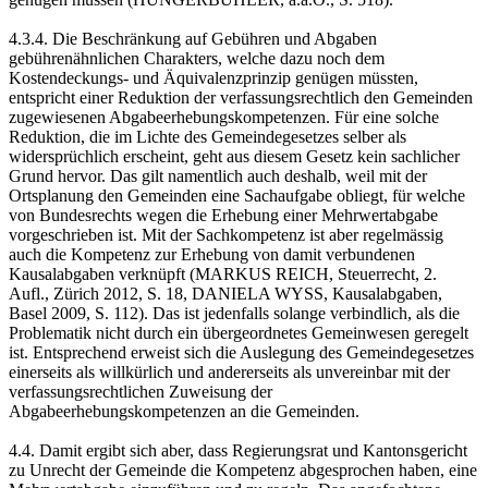
4.3.4. Die Beschränkung auf Gebühren und Abgaben
gebührenähnlichen Charakters, welche dazu noch dem
Kostendeckungs- und Äquivalenzprinzip genügen müssten,
entspricht einer Reduktion der verfassungsrechtlich den Gemeinden
zugewiesenen Abgabeerhebungskompetenzen. Für eine solche
Reduktion, die im Lichte des Gemeindegesetzes selber als
widersprüchlich erscheint, geht aus diesem Gesetz kein sachlicher
Grund hervor. Das gilt namentlich auch deshalb, weil mit der
Ortsplanung den Gemeinden eine Sachaufgabe obliegt, für welche
von Bundesrechts wegen die Erhebung einer Mehrwertabgabe
vorgeschrieben ist. Mit der Sachkompetenz ist aber regelmässig
auch die Kompetenz zur Erhebung von damit verbundenen
Kausalabgaben verknüpft (MARKUS REICH, Steuerrecht, 2.
Aufl., Zürich 2012, S. 18, DANIELA WYSS, Kausalabgaben,
Basel 2009, S. 112). Das ist jedenfalls solange verbindlich, als die
Problematik nicht durch ein übergeordnetes Gemeinwesen geregelt
ist. Entsprechend erweist sich die Auslegung des Gemeindegesetzes
einerseits als willkürlich und andererseits als unvereinbar mit der
verfassungsrechtlichen Zuweisung der
Abgabeerhebungskompetenzen an die Gemeinden.
4.4. Damit ergibt sich aber, dass Regierungsrat und Kantonsgericht
zu Unrecht der Gemeinde die Kompetenz abgesprochen haben, eine