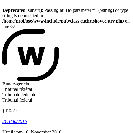
Deprecated
: substr(): Passing null to parameter #1 ($string) of type
string is deprecated in
/home/proj/pse/www/include/pub/class.cache.show.entry.php
on
line
67
Bundesgericht
Tribunal fédéral
Tribunale federale
Tribunal federal
{T 0/2}
2C 886/2015
Urteil vom 16. November 2016