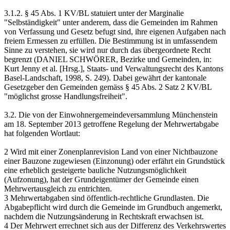
3.1.2. § 45 Abs. 1 KV/BL statuiert unter der Marginalie
"Selbständigkeit" unter anderem, dass die Gemeinden im Rahmen
von Verfassung und Gesetz befugt sind, ihre eigenen Aufgaben nach
freiem Ermessen zu erfüllen. Die Bestimmung ist in umfassendem
Sinne zu verstehen, sie wird nur durch das übergeordnete Recht
begrenzt (DANIEL SCHWÖRER, Bezirke und Gemeinden, in:
Kurt Jenny et al. [Hrsg.], Staats- und Verwaltungsrecht des Kantons
Basel-Landschaft, 1998, S. 249). Dabei gewährt der kantonale
Gesetzgeber den Gemeinden gemäss § 45 Abs. 2 Satz 2 KV/BL
"möglichst grosse Handlungsfreiheit".
3.2. Die von der Einwohnergemeindeversammlung Münchenstein
am 18. September 2013 getroffene Regelung der Mehrwertabgabe
hat folgenden Wortlaut:
2 Wird mit einer Zonenplanrevision Land von einer Nichtbauzone
einer Bauzone zugewiesen (Einzonung) oder erfährt ein Grundstück
eine erheblich gesteigerte bauliche Nutzungsmöglichkeit
(Aufzonung), hat der Grundeigentümer der Gemeinde einen
Mehrwertausgleich zu entrichten.
3 Mehrwertabgaben sind öffentlich-rechtliche Grundlasten. Die
Abgabepflicht wird durch die Gemeinde im Grundbuch angemerkt,
nachdem die Nutzungsänderung in Rechtskraft erwachsen ist.
4 Der Mehrwert errechnet sich aus der Differenz des Verkehrswertes