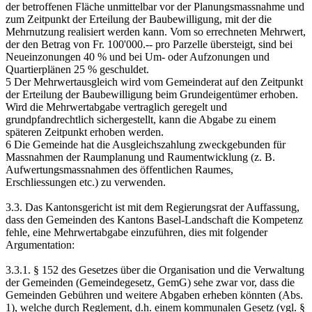
der betroffenen Fläche unmittelbar vor der Planungsmassnahme und
zum Zeitpunkt der Erteilung der Baubewilligung, mit der die
Mehrnutzung realisiert werden kann. Vom so errechneten Mehrwert,
der den Betrag von Fr. 100'000.-- pro Parzelle übersteigt, sind bei
Neueinzonungen 40 % und bei Um- oder Aufzonungen und
Quartierplänen 25 % geschuldet.
5 Der Mehrwertausgleich wird vom Gemeinderat auf den Zeitpunkt
der Erteilung der Baubewilligung beim Grundeigentümer erhoben.
Wird die Mehrwertabgabe vertraglich geregelt und
grundpfandrechtlich sichergestellt, kann die Abgabe zu einem
späteren Zeitpunkt erhoben werden.
6 Die Gemeinde hat die Ausgleichszahlung zweckgebunden für
Massnahmen der Raumplanung und Raumentwicklung (z. B.
Aufwertungsmassnahmen des öffentlichen Raumes,
Erschliessungen etc.) zu verwenden.
3.3. Das Kantonsgericht ist mit dem Regierungsrat der Auffassung,
dass den Gemeinden des Kantons Basel-Landschaft die Kompetenz
fehle, eine Mehrwertabgabe einzuführen, dies mit folgender
Argumentation:
3.3.1. § 152 des Gesetzes über die Organisation und die Verwaltung
der Gemeinden (Gemeindegesetz, GemG) sehe zwar vor, dass die
Gemeinden Gebühren und weitere Abgaben erheben könnten (Abs.
1), welche durch Reglement, d.h. einem kommunalen Gesetz (vgl. §