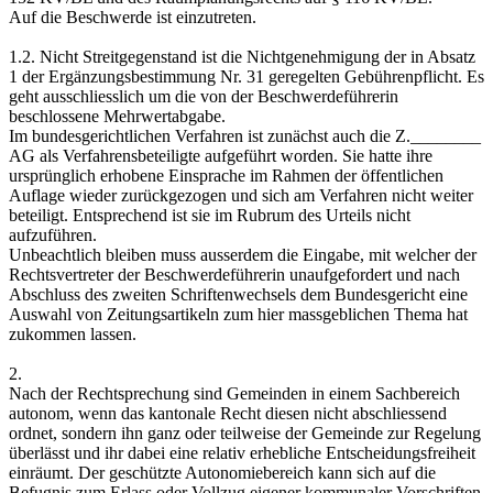
Auf die Beschwerde ist einzutreten.
1.2. Nicht Streitgegenstand ist die Nichtgenehmigung der in Absatz
1 der Ergänzungsbestimmung Nr. 31 geregelten Gebührenpflicht. Es
geht ausschliesslich um die von der Beschwerdeführerin
beschlossene Mehrwertabgabe.
Im bundesgerichtlichen Verfahren ist zunächst auch die Z.________
AG als Verfahrensbeteiligte aufgeführt worden. Sie hatte ihre
ursprünglich erhobene Einsprache im Rahmen der öffentlichen
Auflage wieder zurückgezogen und sich am Verfahren nicht weiter
beteiligt. Entsprechend ist sie im Rubrum des Urteils nicht
aufzuführen.
Unbeachtlich bleiben muss ausserdem die Eingabe, mit welcher der
Rechtsvertreter der Beschwerdeführerin unaufgefordert und nach
Abschluss des zweiten Schriftenwechsels dem Bundesgericht eine
Auswahl von Zeitungsartikeln zum hier massgeblichen Thema hat
zukommen lassen.
2.
Nach der Rechtsprechung sind Gemeinden in einem Sachbereich
autonom, wenn das kantonale Recht diesen nicht abschliessend
ordnet, sondern ihn ganz oder teilweise der Gemeinde zur Regelung
überlässt und ihr dabei eine relativ erhebliche Entscheidungsfreiheit
einräumt. Der geschützte Autonomiebereich kann sich auf die
Befugnis zum Erlass oder Vollzug eigener kommunaler Vorschriften