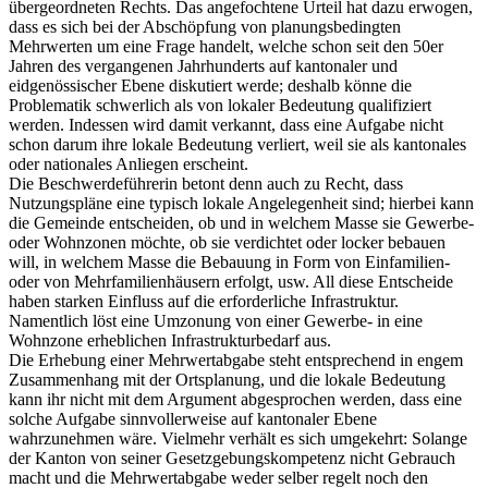
übergeordneten Rechts. Das angefochtene Urteil hat dazu erwogen,
dass es sich bei der Abschöpfung von planungsbedingten
Mehrwerten um eine Frage handelt, welche schon seit den 50er
Jahren des vergangenen Jahrhunderts auf kantonaler und
eidgenössischer Ebene diskutiert werde; deshalb könne die
Problematik schwerlich als von lokaler Bedeutung qualifiziert
werden. Indessen wird damit verkannt, dass eine Aufgabe nicht
schon darum ihre lokale Bedeutung verliert, weil sie als kantonales
oder nationales Anliegen erscheint.
Die Beschwerdeführerin betont denn auch zu Recht, dass
Nutzungspläne eine typisch lokale Angelegenheit sind; hierbei kann
die Gemeinde entscheiden, ob und in welchem Masse sie Gewerbe-
oder Wohnzonen möchte, ob sie verdichtet oder locker bebauen
will, in welchem Masse die Bebauung in Form von Einfamilien-
oder von Mehrfamilienhäusern erfolgt, usw. All diese Entscheide
haben starken Einfluss auf die erforderliche Infrastruktur.
Namentlich löst eine Umzonung von einer Gewerbe- in eine
Wohnzone erheblichen Infrastrukturbedarf aus.
Die Erhebung einer Mehrwertabgabe steht entsprechend in engem
Zusammenhang mit der Ortsplanung, und die lokale Bedeutung
kann ihr nicht mit dem Argument abgesprochen werden, dass eine
solche Aufgabe sinnvollerweise auf kantonaler Ebene
wahrzunehmen wäre. Vielmehr verhält es sich umgekehrt: Solange
der Kanton von seiner Gesetzgebungskompetenz nicht Gebrauch
macht und die Mehrwertabgabe weder selber regelt noch den