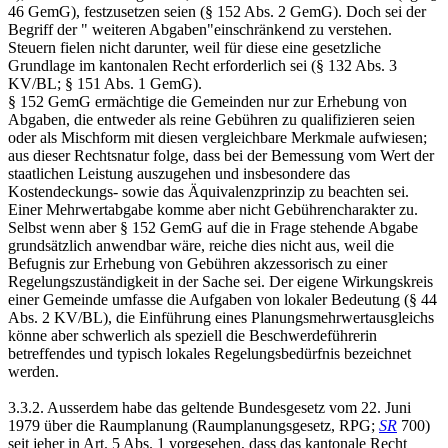
46 GemG), festzusetzen seien (§ 152 Abs. 2 GemG). Doch sei der
Begriff der " weiteren Abgaben"einschränkend zu verstehen.
Steuern fielen nicht darunter, weil für diese eine gesetzliche
Grundlage im kantonalen Recht erforderlich sei (§ 132 Abs. 3
KV/BL; § 151 Abs. 1 GemG).
§ 152 GemG ermächtige die Gemeinden nur zur Erhebung von
Abgaben, die entweder als reine Gebühren zu qualifizieren seien
oder als Mischform mit diesen vergleichbare Merkmale aufwiesen;
aus dieser Rechtsnatur folge, dass bei der Bemessung vom Wert der
staatlichen Leistung auszugehen und insbesondere das
Kostendeckungs- sowie das Äquivalenzprinzip zu beachten sei.
Einer Mehrwertabgabe komme aber nicht Gebührencharakter zu.
Selbst wenn aber § 152 GemG auf die in Frage stehende Abgabe
grundsätzlich anwendbar wäre, reiche dies nicht aus, weil die
Befugnis zur Erhebung von Gebühren akzessorisch zu einer
Regelungszuständigkeit in der Sache sei. Der eigene Wirkungskreis
einer Gemeinde umfasse die Aufgaben von lokaler Bedeutung (§ 44
Abs. 2 KV/BL), die Einführung eines Planungsmehrwertausgleichs
könne aber schwerlich als speziell die Beschwerdeführerin
betreffendes und typisch lokales Regelungsbedürfnis bezeichnet
werden.
3.3.2. Ausserdem habe das geltende Bundesgesetz vom 22. Juni
1979 über die Raumplanung (Raumplanungsgesetz, RPG;
SR
700)
seit jeher in Art. 5 Abs. 1 vorgesehen, dass das kantonale Recht