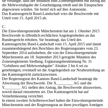
sie verlangte, dass der Mutation zum Zonenreglement mit Bezug auf
die Mehrwertabgabe die Genehmigung erteilt und die Einsprachen
abgewiesen würden. Sie berief sich auf ihre Autonomie.
Das Kantonsgericht Basel-Landschaft wies die Beschwerde mit
Urteil vom 15. April 2015 ab.
C.
Die Einwohnergemeinde Münchenstein hat am 1. Oktober 2015
Beschwerde in öffentlich-rechtlichen Angelegenheiten an das
Bundesgericht erhoben. Sie beantragt, das Urteil des
Kantonsgerichts Basel-Landschaft vom 15. April 2015 und damit
zusammenhängend den Beschluss des Regierungsrates vom 23.
September 2014 aufzuheben; die von der Einwohnergemeinde
Münchenstein am 18. September 2013 geregelte Mutation des
Zonenreglements Siedlung, Ergänzungsbestimmung Nr. 31
"Gebühren und Mehrwertabgabe" Absätze 2 bis 6 sei zu
genehmigen; eventuell sei die Angelegenheit zur Neubeurteilung an
das Kantonsgericht zurückzuweisen.
Der Regierungsrat des Kantons Basel-Landschaft beantragt die
Abweisung der Beschwerde. Die X.________ AG und die
Y.________ AG stellen den Antrag, die Beschwerde abzuweisen,
soweit darauf einzutreten sei. Das Kantonsgericht hat auf
Vernehmlassung verzichtet.
In einem zweiten Schriftenwechsel halten die Einwohnergemeinde
Münchenstein und der Regierungsrat an ihren jeweiligen Anträgen