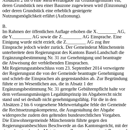
Absätzen 2 bis 6 eine Mehrwertabgabe für Grundeigentümer ein,
deren Grundstück neu einer Bauzone zugewiesen wird (Einzonung)
oder deren Grundstück eine erheblich gesteigerte
Nutzungsmöglichkeit erfährt (Aufzonung).
B.
Im Rahmen der öffentlichen Auflage erhoben die X.________ AG,
die Y.________ AG sowie die Z.________ AG Einsprache. Eine
Einigung wurde nicht erzielt, die Z.________ AG zog ihre
Einsprache jedoch wieder zurück. Der Gemeinderat Münchenstein
unterbreitete dem Regierungsrat des Kantons Basel-Landschaft die
Ergänzungsbestimmung Nr. 31 zur Genehmigung und beantragte
die Abweisung der verbleibenden Einsprachen.
Mit Regierungsratsbeschluss vom 23. September 2014 verweigerte
der Regierungsrat die von der Gemeinde beantragte Genehmigung
und schrieb die Einsprachen als gegenstandslos ab. Zur Begründung
führte er im Wesentlichen aus, die in Absatz 1 der
Ergänzungsbestimmung Nr. 31 geregelte Gebührenpflicht halte vor
dem verfassungsmässigen Legalitätsprinzip im Abgaberecht nicht
stand und sei deshalb nicht genehmigungsfähig. Für die in den
Absätzen 2 bis 6 vorgesehene Mehrwertabgabe fehle der Gemeinde
die Rechtssetzungskompetenz, die Ausgestaltung der Abgabe
widerspreche zudem den geltenden bundesrechtlichen Vorgaben.
Die Einwohnergemeinde Münchenstein führte gegen den
Regierungsratsbeschluss Beschwerde an das Kantonsgericht, mit der