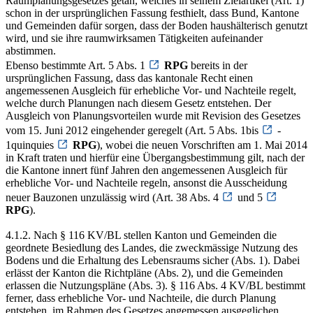
Raumplanungsgesetzes getan, welches in seinem Zielartikel (Art. 1)
schon in der ursprünglichen Fassung festhielt, dass Bund, Kantone
und Gemeinden dafür sorgen, dass der Boden haushälterisch genutzt
wird, und sie ihre raumwirksamen Tätigkeiten aufeinander
abstimmen.
Ebenso bestimmte Art. 5 Abs. 1
RPG
bereits in der
ursprünglichen Fassung, dass das kantonale Recht einen
angemessenen Ausgleich für erhebliche Vor- und Nachteile regelt,
welche durch Planungen nach diesem Gesetz entstehen. Der
Ausgleich von Planungsvorteilen wurde mit Revision des Gesetzes
vom 15. Juni 2012 eingehender geregelt (Art. 5 Abs. 1bis
-
1quinquies
RPG
), wobei die neuen Vorschriften am 1. Mai 2014
in Kraft traten und hierfür eine Übergangsbestimmung gilt, nach der
die Kantone innert fünf Jahren den angemessenen Ausgleich für
erhebliche Vor- und Nachteile regeln, ansonst die Ausscheidung
neuer Bauzonen unzulässig wird (Art. 38 Abs. 4
und 5
RPG
).
4.1.2. Nach § 116 KV/BL stellen Kanton und Gemeinden die
geordnete Besiedlung des Landes, die zweckmässige Nutzung des
Bodens und die Erhaltung des Lebensraums sicher (Abs. 1). Dabei
erlässt der Kanton die Richtpläne (Abs. 2), und die Gemeinden
erlassen die Nutzungspläne (Abs. 3). § 116 Abs. 4 KV/BL bestimmt
ferner, dass erhebliche Vor- und Nachteile, die durch Planung
entstehen, im Rahmen des Gesetzes angemessen ausgeglichen