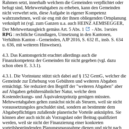
Rahmen setzt, innerhalb welchem die Gemeinden verpflichtet oder
befugt sind, Mehrwertabgaben zu erheben, kann den Gemeinden
nicht verwehrt sein, diese Aufgabe in eigener Kompetenz
wahrzunehmen, weil sie eng mit der ihnen obliegenden Ortsplanung
verknüpft ist (vgl. zum Ganzen u.a. auch HEINZ AEMISEGGER,
Der Mehrwertausgleich gemäss Art. 5 Abs. 1
- Abs. 1sexies
RPG
: rechtliche Grundlagen, Umsetzung in den Kantonen,
Verhältnis Kanton - Gemeinden, AJP 2016, S. 632 ff., insb. S. 634
u. 636, mit weiteren Hinweisen).
4.3. Das Kantonsgericht erachtet allerdings auch die
Finanzkompetenz der Gemeinden für nicht gegeben (vgl. dazu
schon oben E. 3.3.1).
4.3.1. Die Vorinstanz stützt sich dabei auf § 152 GemG, welcher die
Gemeinde zur Erhebung von Gebühren und weiteren Abgaben
ermächtigt. Sie reduziert den Begriff der "weiteren Abgaben" aber
auf Abgaben gebührenähnlicher Natur, welche dem
Kostendeckungs- und Äquivalenzprinzip genügen müssten.
Mehrwertabgaben gelten zunächst nicht als Steuern, weil sie nicht
voraussetzungslos geschuldet sind, sondern an bestimmte dem
Abgabepflichtigen zufallende planerische Vorteile anknüpfen. Sie
können aber auch nicht als Vorzugslast oder Beitrag qualifiziert
werden, weil sie nicht der Finanzierung einer konkreten
vorteilsbegründenden Planungsmassnahme dienen und nicht nach