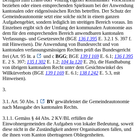
beziehen oder einen entsprechenden Spielraum bei der Anwendung
kantonalen oder eidgenössischen Rechts betreffen. Der Schutz der
Gemeindeautonomie setzt eine solche nicht in einem ganzen
Aufgabengebiet, sondern lediglich im streitigen Bereich voraus. Im
Einzelnen ergibt sich der Umfang der kommunalen Autonomie aus
dem für den entsprechenden Bereich anwendbaren kantonalen
Verfassungs- und Gesetzesrecht (BGE
136 I 395
E. 3.2.1 S. 397 f.
mit Hinweisen). Die Anwendung von Bundesrecht und von
kantonalen verfassungsmässigen Rechten prüft das Bundesgericht
frei (Art. 95 lit. a
und c
BGG
; BGE
139 I 169
E. 6.1;
136 I 395
E. 2 S. 397;
135 I 302
E. 1.2;
104 Ia 120
E. 2b), die Handhabung
von übrigem kantonalem Recht unter dem Gesichtswinkel des
Willkürverbots (BGE
139 I 169
E. 6.1;
138 I 242
E. 5.3, mit
Hinweisen).
3.
3.1. Art. 50 Abs. 1
BV
gewährleistet die Gemeindeautonomie
nach Massgabe des kantonalen Rechts.
3.1.1. Gemäss § 44 Abs. 2 KV/BL erfüllen die
Einwohnergemeinden die Aufgaben von lokaler Bedeutung, soweit
diese nicht in die Zuständigkeit anderer Organisationen fallen, und
die ihnen vom Kanton übertragenen Obliegenheiten.