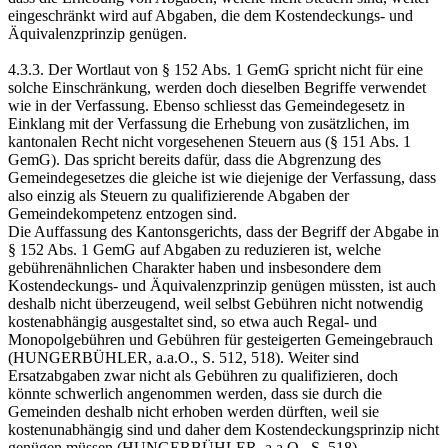
eingeschränkt wird auf Abgaben, die dem Kostendeckungs- und
Äquivalenzprinzip genügen.
4.3.3. Der Wortlaut von § 152 Abs. 1 GemG spricht nicht für eine
solche Einschränkung, werden doch dieselben Begriffe verwendet
wie in der Verfassung. Ebenso schliesst das Gemeindegesetz in
Einklang mit der Verfassung die Erhebung von zusätzlichen, im
kantonalen Recht nicht vorgesehenen Steuern aus (§ 151 Abs. 1
GemG). Das spricht bereits dafür, dass die Abgrenzung des
Gemeindegesetzes die gleiche ist wie diejenige der Verfassung, dass
also einzig als Steuern zu qualifizierende Abgaben der
Gemeindekompetenz entzogen sind.
Die Auffassung des Kantonsgerichts, dass der Begriff der Abgabe in
§ 152 Abs. 1 GemG auf Abgaben zu reduzieren ist, welche
gebührenähnlichen Charakter haben und insbesondere dem
Kostendeckungs- und Äquivalenzprinzip genügen müssten, ist auch
deshalb nicht überzeugend, weil selbst Gebühren nicht notwendig
kostenabhängig ausgestaltet sind, so etwa auch Regal- und
Monopolgebühren und Gebühren für gesteigerten Gemeingebrauch
(HUNGERBÜHLER, a.a.O., S. 512, 518). Weiter sind
Ersatzabgaben zwar nicht als Gebühren zu qualifizieren, doch
könnte schwerlich angenommen werden, dass sie durch die
Gemeinden deshalb nicht erhoben werden dürften, weil sie
kostenunabhängig sind und daher dem Kostendeckungsprinzip nicht
genügen müssen (HUNGERBÜHLER, a.a.O., S. 518).