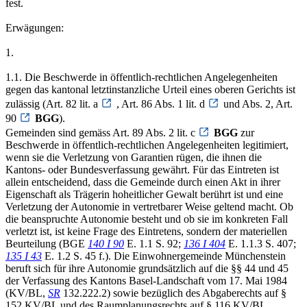
fest.
Erwägungen:
1.
1.1. Die Beschwerde in öffentlich-rechtlichen Angelegenheiten
gegen das kantonal letztinstanzliche Urteil eines oberen Gerichts ist
zulässig (Art. 82 lit. a
, Art. 86 Abs. 1 lit. d
und Abs. 2, Art.
90
BGG
).
Gemeinden sind gemäss Art. 89 Abs. 2 lit. c
BGG
zur
Beschwerde in öffentlich-rechtlichen Angelegenheiten legitimiert,
wenn sie die Verletzung von Garantien rügen, die ihnen die
Kantons- oder Bundesverfassung gewährt. Für das Eintreten ist
allein entscheidend, dass die Gemeinde durch einen Akt in ihrer
Eigenschaft als Trägerin hoheitlicher Gewalt berührt ist und eine
Verletzung der Autonomie in vertretbarer Weise geltend macht. Ob
die beanspruchte Autonomie besteht und ob sie im konkreten Fall
verletzt ist, ist keine Frage des Eintretens, sondern der materiellen
Beurteilung (BGE
140 I 90
E. 1.1 S. 92;
136 I 404
E. 1.1.3 S. 407;
135 I 43
E. 1.2 S. 45 f.). Die Einwohnergemeinde Münchenstein
beruft sich für ihre Autonomie grundsätzlich auf die §§ 44 und 45
der Verfassung des Kantons Basel-Landschaft vom 17. Mai 1984
(KV/BL,
SR
132.222.2) sowie bezüglich des Abgaberechts auf §
152 KV/BL und des Raumplanungsrechts auf § 116 KV/BL.