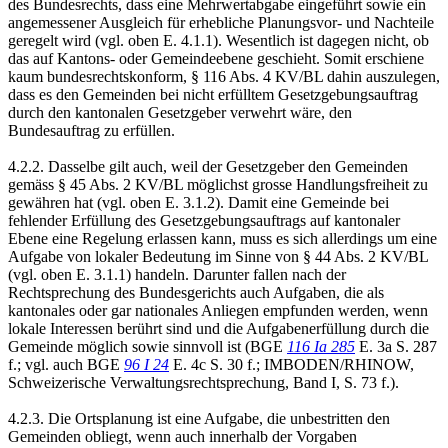
des Bundesrechts, dass eine Mehrwertabgabe eingeführt sowie ein
angemessener Ausgleich für erhebliche Planungsvor- und Nachteile
geregelt wird (vgl. oben E. 4.1.1). Wesentlich ist dagegen nicht, ob
das auf Kantons- oder Gemeindeebene geschieht. Somit erschiene
kaum bundesrechtskonform, § 116 Abs. 4 KV/BL dahin auszulegen,
dass es den Gemeinden bei nicht erfülltem Gesetzgebungsauftrag
durch den kantonalen Gesetzgeber verwehrt wäre, den
Bundesauftrag zu erfüllen.
4.2.2. Dasselbe gilt auch, weil der Gesetzgeber den Gemeinden
gemäss § 45 Abs. 2 KV/BL möglichst grosse Handlungsfreiheit zu
gewähren hat (vgl. oben E. 3.1.2). Damit eine Gemeinde bei
fehlender Erfüllung des Gesetzgebungsauftrags auf kantonaler
Ebene eine Regelung erlassen kann, muss es sich allerdings um eine
Aufgabe von lokaler Bedeutung im Sinne von § 44 Abs. 2 KV/BL
(vgl. oben E. 3.1.1) handeln. Darunter fallen nach der
Rechtsprechung des Bundesgerichts auch Aufgaben, die als
kantonales oder gar nationales Anliegen empfunden werden, wenn
lokale Interessen berührt sind und die Aufgabenerfüllung durch die
Gemeinde möglich sowie sinnvoll ist (BGE
116 Ia 285
E. 3a S. 287
f.; vgl. auch BGE
96 I 24
E. 4c S. 30 f.; IMBODEN/RHINOW,
Schweizerische Verwaltungsrechtsprechung, Band I, S. 73 f.).
4.2.3. Die Ortsplanung ist eine Aufgabe, die unbestritten den
Gemeinden obliegt, wenn auch innerhalb der Vorgaben