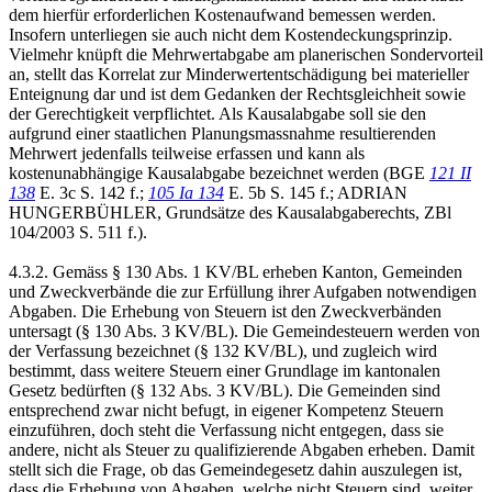
dem hierfür erforderlichen Kostenaufwand bemessen werden.
Insofern unterliegen sie auch nicht dem Kostendeckungsprinzip.
Vielmehr knüpft die Mehrwertabgabe am planerischen Sondervorteil
an, stellt das Korrelat zur Minderwertentschädigung bei materieller
Enteignung dar und ist dem Gedanken der Rechtsgleichheit sowie
der Gerechtigkeit verpflichtet. Als Kausalabgabe soll sie den
aufgrund einer staatlichen Planungsmassnahme resultierenden
Mehrwert jedenfalls teilweise erfassen und kann als
kostenunabhängige Kausalabgabe bezeichnet werden (BGE
121 II
138
E. 3c S. 142 f.;
105 Ia 134
E. 5b S. 145 f.; ADRIAN
HUNGERBÜHLER, Grundsätze des Kausalabgaberechts, ZBl
104/2003 S. 511 f.).
4.3.2. Gemäss § 130 Abs. 1 KV/BL erheben Kanton, Gemeinden
und Zweckverbände die zur Erfüllung ihrer Aufgaben notwendigen
Abgaben. Die Erhebung von Steuern ist den Zweckverbänden
untersagt (§ 130 Abs. 3 KV/BL). Die Gemeindesteuern werden von
der Verfassung bezeichnet (§ 132 KV/BL), und zugleich wird
bestimmt, dass weitere Steuern einer Grundlage im kantonalen
Gesetz bedürften (§ 132 Abs. 3 KV/BL). Die Gemeinden sind
entsprechend zwar nicht befugt, in eigener Kompetenz Steuern
einzuführen, doch steht die Verfassung nicht entgegen, dass sie
andere, nicht als Steuer zu qualifizierende Abgaben erheben. Damit
stellt sich die Frage, ob das Gemeindegesetz dahin auszulegen ist,
dass die Erhebung von Abgaben, welche nicht Steuern sind, weiter