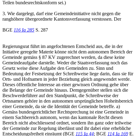
Teilen bundesrechtskonform sei.)
3. Wie dargelegt, darf eine Gemeindeinitiative nicht gegen die
ranghöhere übergeordnete Kantonsverfassung verstossen. Der
BGE
116 Ia 285
S. 287
Regierungsrat führt im angefochtenen Entscheid aus, die in der
Initiative geregelte Materie könne nicht dem autonomen Bereich der
Gemeinde gemäss § 87 KV zugerechnet werden, da diese keine
Gemeindeaufgabe darstelle. Weder die Staatsverfassung noch das
Gesetz weise diese Aufgabe den Gemeinden zu. Sinn und
Bedeutung der Festsetzung der Schreibweise liege darin, dass sie für
Orts- und Hofnamen in jeder Beziehung gleich angewendet werde.
Dieses öffentliche Interesse an einer gewissen Ordnung gehe über
die Belange der Gemeinde hinaus. Demgegenüber stellen sich die
Beschwerdeführer auf den Standpunkt, die Schreibweise der
Ortsnamen gehöre in den autonomen ursprünglichen Hoheitsbereich
einer Gemeinde, da sie die Identität der Gemeinde betreffe. a)
Gemäss bundesgerichtlicher Rechtsprechung ist eine Gemeinde in
einem Sachbereich autonom, wenn das kantonale Recht diesen
Bereich nicht abschliessend ordnet, sondern ihn ganz oder teilweise
der Gemeinde zur Regelung überlässt und ihr dabei eine erhebliche
Entscheidungsfreiheit einräumt (BGE
115 Ia 44
; BGE
114 Ia 169
E.