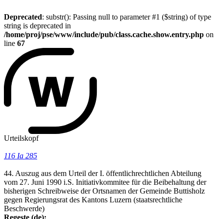
Deprecated
: substr(): Passing null to parameter #1 ($string) of type
string is deprecated in
/home/proj/pse/www/include/pub/class.cache.show.entry.php
on
line
67
Urteilskopf
116 Ia 285
44. Auszug aus dem Urteil der I. öffentlichrechtlichen Abteilung
vom 27. Juni 1990 i.S. Initiativkommitee für die Beibehaltung der
bisherigen Schreibweise der Ortsnamen der Gemeinde Buttisholz
gegen Regierungsrat des Kantons Luzern (staatsrechtliche
Beschwerde)
Regeste (de):