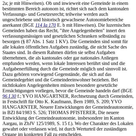
2a; je mit Hinweisen). Ob und inwieweit eine Gemeinde in einem
bestimmten Bereich autonom ist, richtet sich nach dem kantonalen
Verfassungs- und Gesetzesrecht; teilweise werden auch
ungeschriebene und historisch gewachsene Autonomiebereiche
anerkannt (BGE
114 Ia 170
E. b mit Hinweisen). Die luzernischen
Gemeinden haben das Recht, "ihre Angelegenheiten" innert den
verfassungsmässigen und gesetzlichen Schranken selbständig zu
besorgen (§ 87 Abs. 1 Satz 1 KV). Die Gemeinden sind somit für
alle lokalen öffentlichen Aufgaben zuständig, die nicht Sache des
Staates sind. In diesem Rahmen dürfen sie selbst Aufgaben
übernehmen, die als kantonales oder gar nationales Anliegen
empfunden werden, wenn lokale Interessen berührt sind und die
Aufgabenerfüllung durch die Gemeinde möglich und sinnvoll ist.
Dazu gehören vorwiegend Gegenstände, die sich auf das
Gemeindegebiet und die Gemeindeeinwohner beziehen. Bei
nichtlokalen Angelegenheiten müssen besondere gesetzliche
Ermächtigungen vorliegen, bevor die Gemeinde handeln darf (BGE
96 I 30
f.; YVO HANGARTNER, Rechtsetzung durch Gemeinden,
in Festschrift für Otto K. Kaufmann, Bern 1989, S. 209; YVO
HANGARNTER, Neuere Entwicklungen der Gemeindeautonomie,
in BZl 84/1983 S. 526; THOMAS PFISTERER, Die neuere
Entwicklung der Gemeindeautonomie, insbesondere im Kanton
Aargau, in ZbJV 125/1989, S. 15 f.). Wo der Charakter des Lokalen
gewahrt oder verlassen wird, ist durch Werturteil der zuständigen
Organe im konkreten Fall zu entscheiden.