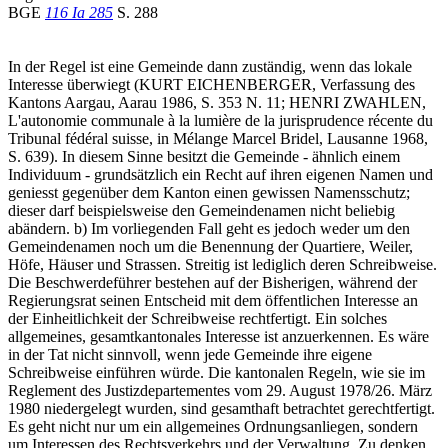
BGE
116 Ia 285
S. 288
In der Regel ist eine Gemeinde dann zuständig, wenn das lokale
Interesse überwiegt (KURT EICHENBERGER, Verfassung des
Kantons Aargau, Aarau 1986, S. 353 N. 11; HENRI ZWAHLEN,
L'autonomie communale à la lumière de la jurisprudence récente du
Tribunal fédéral suisse, in Mélange Marcel Bridel, Lausanne 1968,
S. 639). In diesem Sinne besitzt die Gemeinde - ähnlich einem
Individuum - grundsätzlich ein Recht auf ihren eigenen Namen und
geniesst gegenüber dem Kanton einen gewissen Namensschutz;
dieser darf beispielsweise den Gemeindenamen nicht beliebig
abändern. b) Im vorliegenden Fall geht es jedoch weder um den
Gemeindenamen noch um die Benennung der Quartiere, Weiler,
Höfe, Häuser und Strassen. Streitig ist lediglich deren Schreibweise.
Die Beschwerdeführer bestehen auf der Bisherigen, während der
Regierungsrat seinen Entscheid mit dem öffentlichen Interesse an
der Einheitlichkeit der Schreibweise rechtfertigt. Ein solches
allgemeines, gesamtkantonales Interesse ist anzuerkennen. Es wäre
in der Tat nicht sinnvoll, wenn jede Gemeinde ihre eigene
Schreibweise einführen würde. Die kantonalen Regeln, wie sie im
Reglement des Justizdepartementes vom 29. August 1978/26. März
1980 niedergelegt wurden, sind gesamthaft betrachtet gerechtfertigt.
Es geht nicht nur um ein allgemeines Ordnungsanliegen, sondern
um Interessen des Rechtsverkehrs und der Verwaltung. Zu denken