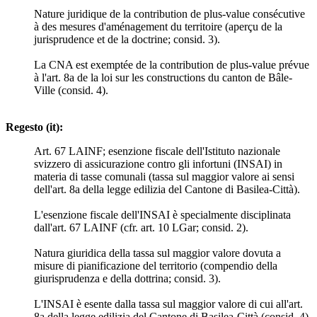
Nature juridique de la contribution de plus-value consécutive
à des mesures d'aménagement du territoire (aperçu de la
jurisprudence et de la doctrine; consid. 3).
La CNA est exemptée de la contribution de plus-value prévue
à l'art. 8a de la loi sur les constructions du canton de Bâle-
Ville (consid. 4).
Regesto (it):
Art. 67 LAINF; esenzione fiscale dell'Istituto nazionale
svizzero di assicurazione contro gli infortuni (INSAI) in
materia di tasse comunali (tassa sul maggior valore ai sensi
dell'art. 8a della legge edilizia del Cantone di Basilea-Città).
L'esenzione fiscale dell'INSAI è specialmente disciplinata
dall'art. 67 LAINF (cfr. art. 10 LGar; consid. 2).
Natura giuridica della tassa sul maggior valore dovuta a
misure di pianificazione del territorio (compendio della
giurisprudenza e della dottrina; consid. 3).
L'INSAI è esente dalla tassa sul maggior valore di cui all'art.
8a della legge edilizia del Cantone di Basilea-Città (consid. 4).