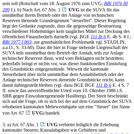
sein soll (Botschaft vom 18. August 1976 zum UVG,
BBl 1976 III
209
f.). b) Nach Art. 67 Abs. 1
UVG
ist die SUVA für das
unmittelbar ihrem Betrieb oder der Anlage von technischen
Reserven dienende Grundeigentum "steuerfrei". Dieser Regelung
liegt der Gedanke zugrunde, dass die gegenseitige Besteuerung
verschiedener Hoheitsträger kein taugliches Mittel zur Deckung des
öffentlichen Finanzbedarfs darstellt (vgl. BGE
111 Ib 6
E. 4b S. 8 f.;
BBl 1977 I 803
; zur grundsätzlichen Problematik vgl. STADLIN,
a.a.O., S. 33-60). Dass die hier in Frage stehende Liegenschaft der
SUVA teils unmittelbar dem Betrieb der Anstalt, teils zur Anlage
technischer Reserven dient, wird vom Beklagten nicht bestritten;
jedenfalls bringt er nichts vor, was dieser funktionellen Einstufung
des Grundstücks entgegenstünde. Wieweit die kantonale
Steuerhoheit über nicht unmittelbar dem Anstaltsbetrieb oder der
Anlage technischer Reserven dienende Grundstücke reicht, kann
damit dahingestellt bleiben (vgl. dazu BGE BGE
111 Ib 6
E. 4 S. 7
ff. sowie das unveröffentlichte Urteil vom 10. Oktober 1986 i.S.
SBB gegen Einwohnergemeinde Hasliberg). Der Streit beschränkt
sich auf die Frage, ob es sich bei der auf dem Grundstück der SUVA
erhobenen kantonalen Mehrwertabgabe um eine "Steuer" (im Sinne
von Art. 67
UVG
) handelt.
3. a) Art. 67 Abs. 1
UVG
verbietet lediglich die Erhebung
kantonaler Steuern; Kausalabgaben wie Gebühren und