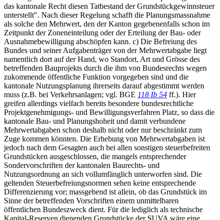
das kantonale Recht diesen Tatbestand der Grundstückgewinnsteuer
unterstellt". Nach dieser Regelung schafft die Planungsmassnahme
als solche den Mehrwert, den der Kanton gegebenenfalls schon im
Zeitpunkt der Zoneneinteilung oder der Erteilung der Bau- oder
Ausnahmebewilligung abschöpfen kann. c) Die Befreiung des
Bundes und seiner Aufgabenträger von der Mehrwertabgabe liegt
namentlich dort auf der Hand, wo Standort, Art und Grösse des
betreffenden Bauprojekts durch die ihm von Bundesrechts wegen
zukommende öffentliche Funktion vorgegeben sind und die
kantonale Nutzungsplanung ihrerseits darauf abgestimmt werden
muss (z.B. bei Verkehrsanlagen; vgl. BGE
118 Ib 54
ff.). Hier
greifen allerdings vielfach bereits besondere bundesrechtliche
Projektgenehmigungs- und Bewilligungsverfahren Platz, so dass die
kantonale Bau- und Planungshoheit und damit verbundene
Mehrwertabgaben schon deshalb nicht oder nur beschränkt zum
Zuge kommen könnten. Die Erhebung von Mehrwertabgaben ist
jedoch nach dem Gesagten auch bei allen sonstigen steuerbefreiten
Grundstücken ausgeschlossen, die mangels entsprechender
Sondervorschriften der kantonalen Baurechts- und
Nutzungsordnung an sich vollumfänglich unterworfen sind. Die
geltenden Steuerbefreiungsnormen sehen keine entsprechende
Differenzierung vor; massgebend ist allein, ob das Grundstück im
Sinne der betreffenden Vorschriften einem unmittelbaren
öffentlichen Bundeszweck dient. Für die lediglich als technische
Kapital-Reserven dienenden Grundstücke der SUVA wäre eine