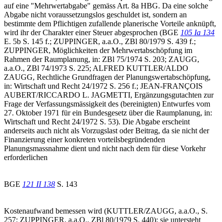
auf eine "Mehrwertabgabe" gemäss Art. 8a HBG. Da eine solche
Abgabe nicht voraussetzungslos geschuldet ist, sondern an
bestimmte dem Pflichtigen zufallende planerische Vorteile anknüpft,
wird ihr der Charakter einer Steuer abgesprochen (BGE
105 Ia 134
E. 5b S. 145 f.; ZUPPINGER, a.a.O., ZBl 80/1979 S. 439 f.;
ZUPPINGER, Möglichkeiten der Mehrwertabschöpfung im
Rahmen der Raumplanung, in: ZBl 75/1974 S. 203; ZAUGG,
a.a.O., ZBl 74/1973 S. 225; ALFRED KUTTLER/ALDO
ZAUGG, Rechtliche Grundfragen der Planungswertabschöpfung,
in: Wirtschaft und Recht 24/1972 S. 256 f.; JEAN-FRANÇOIS
AUBERT/RICCARDO L. JAGMETTI, Ergänzungsgutachten zur
Frage der Verfassungsmässigkeit des (bereinigten) Entwurfes vom
27. Oktober 1971 für ein Bundesgesetz über die Raumplanung, in:
Wirtschaft und Recht 24/1972 S. 53). Die Abgabe erscheint
anderseits auch nicht als Vorzugslast oder Beitrag, da sie nicht der
Finanzierung einer konkreten vorteilsbegründenden
Planungsmassnahme dient und nicht nach dem für diese Vorkehr
erforderlichen
BGE
121 II 138
S. 143
Kostenaufwand bemessen wird (KUTTLER/ZAUGG, a.a.O., S.
257; ZUPPINGER, a.a.O., ZBl 80/1979 S. 440); sie untersteht