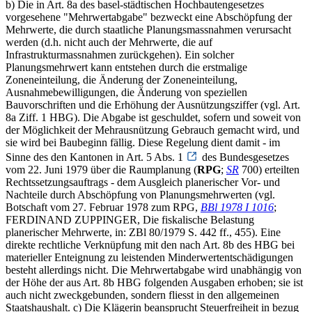
b) Die in Art. 8a des basel-städtischen Hochbautengesetzes
vorgesehene "Mehrwertabgabe" bezweckt eine Abschöpfung der
Mehrwerte, die durch staatliche Planungsmassnahmen verursacht
werden (d.h. nicht auch der Mehrwerte, die auf
Infrastrukturmassnahmen zurückgehen). Ein solcher
Planungsmehrwert kann entstehen durch die erstmalige
Zoneneinteilung, die Änderung der Zoneneinteilung,
Ausnahmebewilligungen, die Änderung von speziellen
Bauvorschriften und die Erhöhung der Ausnützungsziffer (vgl. Art.
8a Ziff. 1 HBG). Die Abgabe ist geschuldet, sofern und soweit von
der Möglichkeit der Mehrausnützung Gebrauch gemacht wird, und
sie wird bei Baubeginn fällig. Diese Regelung dient damit - im
Sinne des den Kantonen in Art. 5 Abs. 1
des Bundesgesetzes
vom 22. Juni 1979 über die Raumplanung (
RPG
;
SR
700) erteilten
Rechtssetzungsauftrags - dem Ausgleich planerischer Vor- und
Nachteile durch Abschöpfung von Planungsmehrwerten (vgl.
Botschaft vom 27. Februar 1978 zum RPG,
BBl 1978 I 1016
;
FERDINAND ZUPPINGER, Die fiskalische Belastung
planerischer Mehrwerte, in: ZBl 80/1979 S. 442 ff., 455). Eine
direkte rechtliche Verknüpfung mit den nach Art. 8b des HBG bei
materieller Enteignung zu leistenden Minderwertentschädigungen
besteht allerdings nicht. Die Mehrwertabgabe wird unabhängig von
der Höhe der aus Art. 8b HBG folgenden Ausgaben erhoben; sie ist
auch nicht zweckgebunden, sondern fliesst in den allgemeinen
Staatshaushalt. c) Die Klägerin beansprucht Steuerfreiheit in bezug