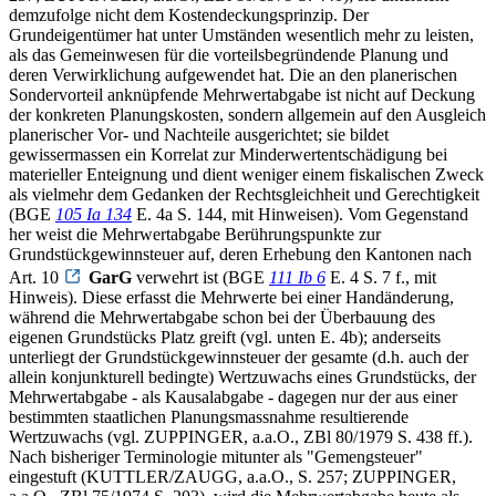
demzufolge nicht dem Kostendeckungsprinzip. Der
Grundeigentümer hat unter Umständen wesentlich mehr zu leisten,
als das Gemeinwesen für die vorteilsbegründende Planung und
deren Verwirklichung aufgewendet hat. Die an den planerischen
Sondervorteil anknüpfende Mehrwertabgabe ist nicht auf Deckung
der konkreten Planungskosten, sondern allgemein auf den Ausgleich
planerischer Vor- und Nachteile ausgerichtet; sie bildet
gewissermassen ein Korrelat zur Minderwertentschädigung bei
materieller Enteignung und dient weniger einem fiskalischen Zweck
als vielmehr dem Gedanken der Rechtsgleichheit und Gerechtigkeit
(BGE
105 Ia 134
E. 4a S. 144, mit Hinweisen). Vom Gegenstand
her weist die Mehrwertabgabe Berührungspunkte zur
Grundstückgewinnsteuer auf, deren Erhebung den Kantonen nach
Art. 10
GarG
verwehrt ist (BGE
111 Ib 6
E. 4 S. 7 f., mit
Hinweis). Diese erfasst die Mehrwerte bei einer Handänderung,
während die Mehrwertabgabe schon bei der Überbauung des
eigenen Grundstücks Platz greift (vgl. unten E. 4b); anderseits
unterliegt der Grundstückgewinnsteuer der gesamte (d.h. auch der
allein konjunkturell bedingte) Wertzuwachs eines Grundstücks, der
Mehrwertabgabe - als Kausalabgabe - dagegen nur der aus einer
bestimmten staatlichen Planungsmassnahme resultierende
Wertzuwachs (vgl. ZUPPINGER, a.a.O., ZBl 80/1979 S. 438 ff.).
Nach bisheriger Terminologie mitunter als "Gemengsteuer"
eingestuft (KUTTLER/ZAUGG, a.a.O., S. 257; ZUPPINGER,