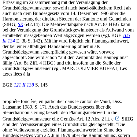
Erfassung im Zusammenhang mit der Veranlagung der
Grundstückgewinnsteuer, sowohl nach basel-städtischem Recht als
auch nach dem Bundesgesetz vom 14. Dezember 1990 über die
Harmonisierung der direkten Steuern der Kantone und Gemeinden
(StHG;
SR
642.14): Die Mehrwertabgabe nach Art. 8a HBG kann
bei der Veranlagung der Grundstückgewinnsteuer als Aufwand vom
ermittelten massgebenden Wert abgezogen werden (vgl. BGE
105
Ia 134
E. 3b S. 142). Mit ihr wird folglich ein Planungsmehrwert,
der bei einer allfälligen Handänderung ohnehin als
Grundstückgewinn steuerpflichtig gewesen wäre, vorweg
abgeschöpft. Sie wird schon "auf den Zeitpunkt des Baubeginns"
fällig (Art. 8a Ziff. 4 HBG) und tritt insofern an die Stelle der
Grundstückgewinnsteuer (vgl. MARC-OLIVIER BUFFAT, Les
taxes liées à la
BGE
121 II 138
S. 145
propriété foncière, en particulier dans le canton de Vaud, Diss.
Lausanne 1989, S. 17). Auch das Bundesgesetz über die
Steuerharmonisierung bezieht den Planungsmehrwert in die
Grundstückgewinnsteuer ein: Gemäss Art. 12 Abs. 2 lit. e
StHG
sind den Veräusserungen eines Grundstücks gleichgestellt: "Die
ohne Veräusserung erzielten Planungsmehrwerte im Sinne des
Bundesgesetzes vom 22. Juni 1979 über die Raumplanung, sofern