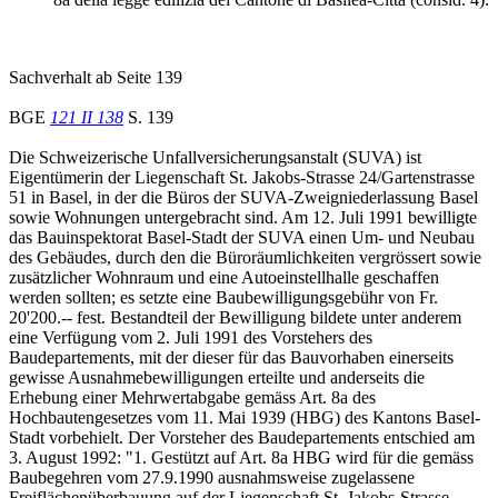
Sachverhalt ab Seite 139
BGE
121 II 138
S. 139
Die Schweizerische Unfallversicherungsanstalt (SUVA) ist
Eigentümerin der Liegenschaft St. Jakobs-Strasse 24/Gartenstrasse
51 in Basel, in der die Büros der SUVA-Zweigniederlassung Basel
sowie Wohnungen untergebracht sind. Am 12. Juli 1991 bewilligte
das Bauinspektorat Basel-Stadt der SUVA einen Um- und Neubau
des Gebäudes, durch den die Büroräumlichkeiten vergrössert sowie
zusätzlicher Wohnraum und eine Autoeinstellhalle geschaffen
werden sollten; es setzte eine Baubewilligungsgebühr von Fr.
20'200.-- fest. Bestandteil der Bewilligung bildete unter anderem
eine Verfügung vom 2. Juli 1991 des Vorstehers des
Baudepartements, mit der dieser für das Bauvorhaben einerseits
gewisse Ausnahmebewilligungen erteilte und anderseits die
Erhebung einer Mehrwertabgabe gemäss Art. 8a des
Hochbautengesetzes vom 11. Mai 1939 (HBG) des Kantons Basel-
Stadt vorbehielt. Der Vorsteher des Baudepartements entschied am
3. August 1992: "1. Gestützt auf Art. 8a HBG wird für die gemäss
Baubegehren vom 27.9.1990 ausnahmsweise zugelassene
Freiflächenüberbauung auf der Liegenschaft St. Jakobs-Strasse