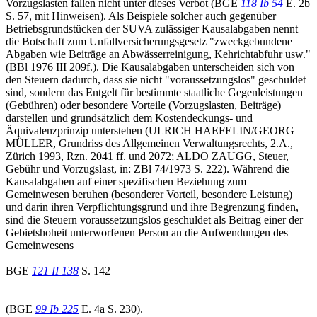
Vorzugslasten fallen nicht unter dieses Verbot (BGE
118 Ib 54
E. 2b
S. 57, mit Hinweisen). Als Beispiele solcher auch gegenüber
Betriebsgrundstücken der SUVA zulässiger Kausalabgaben nennt
die Botschaft zum Unfallversicherungsgesetz "zweckgebundene
Abgaben wie Beiträge an Abwässerreinigung, Kehrichtabfuhr usw."
(BBl 1976 III 209f.). Die Kausalabgaben unterscheiden sich von
den Steuern dadurch, dass sie nicht "voraussetzungslos" geschuldet
sind, sondern das Entgelt für bestimmte staatliche Gegenleistungen
(Gebühren) oder besondere Vorteile (Vorzugslasten, Beiträge)
darstellen und grundsätzlich dem Kostendeckungs- und
Äquivalenzprinzip unterstehen (ULRICH HAEFELIN/GEORG
MÜLLER, Grundriss des Allgemeinen Verwaltungsrechts, 2.A.,
Zürich 1993, Rzn. 2041 ff. und 2072; ALDO ZAUGG, Steuer,
Gebühr und Vorzugslast, in: ZBl 74/1973 S. 222). Während die
Kausalabgaben auf einer spezifischen Beziehung zum
Gemeinwesen beruhen (besonderer Vorteil, besondere Leistung)
und darin ihren Verpflichtungsgrund und ihre Begrenzung finden,
sind die Steuern voraussetzungslos geschuldet als Beitrag einer der
Gebietshoheit unterworfenen Person an die Aufwendungen des
Gemeinwesens
BGE
121 II 138
S. 142
(BGE
99 Ib 225
E. 4a S. 230).