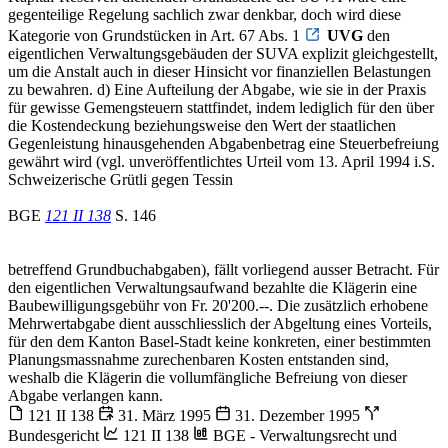
gegenteilige Regelung sachlich zwar denkbar, doch wird diese
Kategorie von Grundstücken in Art. 67 Abs. 1
UVG
den
eigentlichen Verwaltungsgebäuden der SUVA explizit gleichgestellt,
um die Anstalt auch in dieser Hinsicht vor finanziellen Belastungen
zu bewahren. d) Eine Aufteilung der Abgabe, wie sie in der Praxis
für gewisse Gemengsteuern stattfindet, indem lediglich für den über
die Kostendeckung beziehungsweise den Wert der staatlichen
Gegenleistung hinausgehenden Abgabenbetrag eine Steuerbefreiung
gewährt wird (vgl. unveröffentlichtes Urteil vom 13. April 1994 i.S.
Schweizerische Grütli gegen Tessin
BGE
121 II 138
S. 146
betreffend Grundbuchabgaben), fällt vorliegend ausser Betracht. Für
den eigentlichen Verwaltungsaufwand bezahlte die Klägerin eine
Baubewilligungsgebühr von Fr. 20'200.--. Die zusätzlich erhobene
Mehrwertabgabe dient ausschliesslich der Abgeltung eines Vorteils,
für den dem Kanton Basel-Stadt keine konkreten, einer bestimmten
Planungsmassnahme zurechenbaren Kosten entstanden sind,
weshalb die Klägerin die vollumfängliche Befreiung von dieser
Abgabe verlangen kann.
121 II 138
31. März 1995
31. Dezember 1995
Bundesgericht
121 II 138
BGE - Verwaltungsrecht und