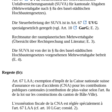
Unfallversicherungsanstalt (SUVA) für kantonale Abgaben
(Mehrwertabgabe nach § 8a des basel-städtischen
Hochbautengesetzes).
Die Steuerbefreiung der SUVA ist in Art. 67
UVG
spezialgesetzlich geregelt (vgl. Art. 10
GarG
; E. 2).
Rechtsnatur der raumplanerischen Mehrwertabgabe
(Übersicht über Rechtsprechung und Literatur; E. 3).
Die SUVA ist von der in § 8a des basel-städtischen
Hochbautengesetzes vorgesehenen Mehrwertabgabe befreit
(E. 4).
Regeste (fr):
Art. 67 LAA; exemption d'impôt de la Caisse nationale suisse
d'assurance en cas d'accidents (CNA) pour les contributions
publiques cantonales (contribution de plus-value selon l'art. 8a
de la loi sur les constructions du canton de Bâle-Ville).
L'exonération fiscale de la CNA est réglée spécialement à
l'art. 67 LAA (cf. art. 10 LGar; consid. 2).