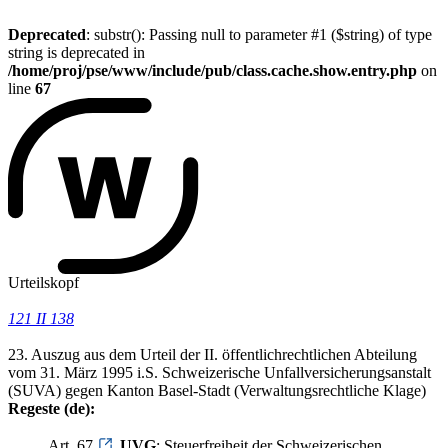
Deprecated
: substr(): Passing null to parameter #1 ($string) of type
string is deprecated in
/home/proj/pse/www/include/pub/class.cache.show.entry.php
on
line
67
Urteilskopf
121 II 138
23. Auszug aus dem Urteil der II. öffentlichrechtlichen Abteilung
vom 31. März 1995 i.S. Schweizerische Unfallversicherungsanstalt
(SUVA) gegen Kanton Basel-Stadt (Verwaltungsrechtliche Klage)
Regeste (de):
Art. 67
UVG
; Steuerfreiheit der Schweizerischen