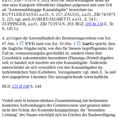
a.a.O., ZBl 75/1974 S. 203), wird die Mehrwertabgabe heute als
eine neue Kategorie öffentlicher Abgaben aufgefasst und zum Teil
als "kostenunabhängige Kausalabgabe" bezeichnet (so
KUTTLER/ZAUGG a.a.O., S. 257; ZAUGG, a.a.O., ZBl 74/1973
S. 225; vgl. auch AUBERT/JAGMETTI, a.a.O., S. 54 f.;
ZUPPINGER, a.a.O., ZBl 75/1974 S. 203; BGE
105 Ia 134
E. 5b
S. 145 f.).
4. a) Gegen die Anwendbarkeit des Besteuerungsverbots von Art.
67 Abs. 1
UVG
(und von Art. 10 Abs. 1
GarG
) spricht, dass
die fragliche Abgabe nicht, wie dies für Steuern begriffsgemäss der
Fall ist, voraussetzungslos geschuldet ist, sondern einen dem
Grundstück zukommenden besonderen (Planungs-)Vorteil abgelten
soll; es handelt sich insofern um eine Kausalabgabe. Anderseits
unterscheidet sie sich wesentlich von den Kausalabgaben im
herkömmlichen Sinn (Gebühren, Vorzugslasten; vgl. oben E. 3a und
dort angegebene Literatur): Der auszugleichende wirtschaftliche
BGE
121 II 138
S. 144
Vorteil steht in keinem direkten Zusammenhang mit bestimmten
konkreten Aufwendungen des Gemeinwesens und geniesst daher
nicht den Schutz des Kostendeckungsprinzips; die "besondere
Leistung" des Staates erschöpft sich im Erteilen der Baubewilligung,