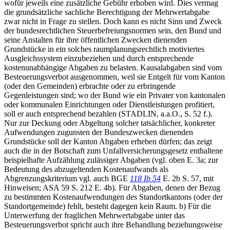
wofür jeweils eine zusätzliche Gebühr erhoben wird. Dies vermag
die grundsätzliche sachliche Berechtigung der Mehrwertabgabe
zwar nicht in Frage zu stellen. Doch kann es nicht Sinn und Zweck
der bundesrechtlichen Steuerbefreiungsnormen sein, den Bund und
seine Anstalten für ihre öffentlichen Zwecken dienenden
Grundstücke in ein solches raumplanungsrechtlich motiviertes
Ausgleichssystem einzubeziehen und durch entsprechende
kostenunabhängige Abgaben zu belasten. Kausalabgaben sind vom
Besteuerungsverbot ausgenommen, weil sie Entgelt für vom Kanton
(oder den Gemeinden) erbrachte oder zu erbringende
Gegenleistungen sind; wo der Bund wie ein Privater von kantonalen
oder kommunalen Einrichtungen oder Dienstleistungen profitiert,
soll er auch entsprechend bezahlen (STADLIN, a.a.O., S. 52 f.).
Nur zur Deckung oder Abgeltung solcher tatsächlicher, konkreter
Aufwendungen zugunsten der Bundeszwecken dienenden
Grundstücke soll der Kanton Abgaben erheben dürfen; das zeigt
auch die in der Botschaft zum Unfallversicherungsgesetz enthaltene
beispielhafte Aufzählung zulässiger Abgaben (vgl. oben E. 3a; zur
Bedeutung des abzugeltenden Kostenaufwands als
Abgrenzungskriterium vgl. auch BGE
118 Ib 54
E. 2b S. 57, mit
Hinweisen; ASA 59 S. 212 E. 4b). Für Abgaben, denen der Bezug
zu bestimmten Kostenaufwendungen des Standortkantons (oder der
Standortgemeinde) fehlt, besteht dagegen kein Raum. b) Für die
Unterwerfung der fraglichen Mehrwertabgabe unter das
Besteuerungsverbot spricht auch ihre Behandlung beziehungsweise