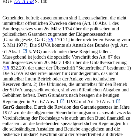
BGE
121 II 138
S. 140
Gemeinden befreit; ausgenommen sind Liegenschaften, die nicht
unmittelbar öffentlichen Zwecken dienen (Art. 10 Abs. 1 des
Bundesgesetzes vom 26. März 1934 über die politischen und
polizeilichen Garantien zugunsten der Eidgenossenschaft
[Garantiegesetz, GarG;
SR
170.21] in der revidierten Fassung vom
5. Mai 1977). Die SUVA könnte als Anstalt des Bundes (vgl. Art.
61 Abs. 1
UVG
) an sich unter diese Regelung fallen.
Massgebend ist jedoch die spezielle Vorschrift des Art. 67 des
Bundesgesetzes vom 20. März 1981 über die Unfallversicherung
(
SR
832.20), der unter der Überschrift "Steuerfreiheit" bestimmt: 1)
Die SUVA ist steuerfrei ausser für Grundeigentum, das nicht
unmittelbar ihrem Betrieb oder der Anlage von technischen
Reserven dient. 2) Die Urkunden, die unmittelbar für den Betrieb
der SUVA ausgestellt werden, sind von öffentlichen Abgaben und
Gebühren befreit. Dem Grundsatz nach besagen die heutigen
Regelungen in Art. 67 Abs. 1
UVG
und Art. 10 Abs. 1
GarG
dasselbe. Durch die Revision des Garantiegesetzes im Jahre
1977 wurde die allgemeine Steuerbefreiungsnorm - sowohl zwecks
Vereinfachung der Rechtslage wie auch um den Bund finanziell zu
entlasten - an die bestehenden spezialgesetzlichen Regelungen für
die selbständigen Anstalten und Betriebe angeglichen und die
bisherige (unklare) Beschränkung der Steuerfreiheit auf direkte