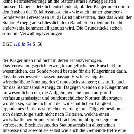
keine Perimeterbeiträge an die Stationsstrasse Arnegg leisten
müssen. Dabei ist letztlich entscheidend, ob den Klägerinnen durch
den Ausbau der Zufahrtsstrasse ein - wie auch immer gearteter -
Sondervorteil erwachsen ist. d) Es ist unbestritten, dass das Areal der
Station Arnegg ausschliesslich dem Bahnbetrieb dient und nicht
anderweitig kommerziell genutzt wird. Die Grundstücke stehen
somit im Verwaltungsvermögen
BGE
118 Ib 54
S. 58
der Klägerinnen und nicht in deren Finanzvermögen.
Das Verwaltungsgericht erwog im angefochtenen Entscheid im
wesentlichen, der Sondervorteil bestehe für die Klägerinnen darin,
dass die verbesserte strassenmässige Erschliessung die
wirtschaftliche Nutzung des Grundstücks steigere; das treffe auch
für das Stationsareal Arnegg zu. Dagegen wenden die Klägerinnen
im wesentlichen ein, die Aufgabe, welche ihnen aufgrund
verfassungsmässiger und bundesrechtlicher Normen übertragen
worden sei, könne nicht mit der wirtschaftlichen Tätigkeit
irgendeines Betriebs verglichen werden; ihre Tätigkeit bestimme
sich demzufolge auch nicht nach Kriterien, welche einen
wirtschaftlichen Sondervorteil brächten; im übrigen liege eine
verbesserte Erschliessung des Stationsareals im allgemeinen
Interesse und sowohl sie selbst wie auch die Gemeinde treffe eine