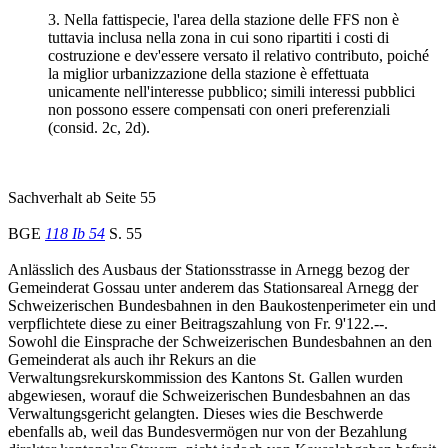
3. Nella fattispecie, l'area della stazione delle FFS non è
tuttavia inclusa nella zona in cui sono ripartiti i costi di
costruzione e dev'essere versato il relativo contributo, poiché
la miglior urbanizzazione della stazione è effettuata
unicamente nell'interesse pubblico; simili interessi pubblici
non possono essere compensati con oneri preferenziali
(consid. 2c, 2d).
Sachverhalt ab Seite 55
BGE
118 Ib 54
S. 55
Anlässlich des Ausbaus der Stationsstrasse in Arnegg bezog der
Gemeinderat Gossau unter anderem das Stationsareal Arnegg der
Schweizerischen Bundesbahnen in den Baukostenperimeter ein und
verpflichtete diese zu einer Beitragszahlung von Fr. 9'122.--.
Sowohl die Einsprache der Schweizerischen Bundesbahnen an den
Gemeinderat als auch ihr Rekurs an die
Verwaltungsrekurskommission des Kantons St. Gallen wurden
abgewiesen, worauf die Schweizerischen Bundesbahnen an das
Verwaltungsgericht gelangten. Dieses wies die Beschwerde
ebenfalls ab, weil das Bundesvermögen nur von der Bezahlung