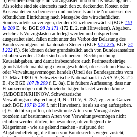
b) Perimeterbeiträge sind Vorzugslasten und somit Kausalabgaben.
Als solche sind sie einerseits nach den zu deckenden Kosten oder
Kostenanteilen zu bemessen und anderseits auf die Nutzniesser der
öffentlichen Einrichtung nach Massgabe des wirtschaftlichen
Sondervorteils zu verlegen, der dem Einzelnen erwächst (BGE
110
Ia 209
E. 4c, BGE
98 Ia 171
/172 E. 2, mit Hinweisen). Abgaben,
welche als Vorzugslasten auferlegt werden und entsprechend
ausgestaltet sind, fallen nicht unter das Verbot der Belastung des
Bundesvermögens mit kantonalen Steuern (BGE
94 I 276
, BGE
74
I 222
ff.). Sie können daher grundsätzlich auch von Bundesanstalten
erhoben werden. Dabei sind nach neuerer Rechtsprechung
Kausalabgaben, und damit insbesondere auch Perimeterbeiträge,
grundsätzlich unabhängig davon geschuldet, ob es sich um Finanz-
oder Verwaltungsvermögen handelt (Urteil des Bundesgerichts vom
17. März 1989 i.S. Schweizerische Nationalbank in ASA 59, S. 212
E. 4b; BGE
107 Ib 299
f. E. 8a). Die frühere Auffassung, dass nur
Finanzvermögen mit Perimeterbeiträgen belastet werden könne
(IMBODEN/RHINOW, Schweizerische
Verwaltungsrechtsprechung II, Nr. 111 V, S. 787; vgl. zum Ganzen
auch BGE
107 Ib 299
f. mit Hinweisen), ist als zu eng aufzugeben.
c) Es bleibt zu prüfen, ob bestimmte Arten von Vorzugslasten
trotzdem auf bestimmten Arten von Verwaltungsvermögen nicht
erhoben werden dürfen, insbesondere, ob vorliegend die
Klägerinnen - wie sie geltend machen - aufgrund der
Abgabenbefreiung, die ihnen von Bundesrechts wegen zusteht,