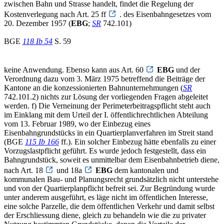
zwischen Bahn und Strasse handelt, findet die Regelung der
Kostenverlegung nach Art. 25 ff
. des Eisenbahngesetzes vom
20. Dezember 1957 (
EBG
;
SR
742.101)
BGE
118 Ib 54
S. 59
keine Anwendung. Ebenso kann aus Art. 60
EBG
und der
Verordnung dazu vom 3. März 1975 betreffend die Beiträge der
Kantone an die konzessionierten Bahnunternehmungen (
SR
742.101.2) nichts zur Lösung der vorliegenden Fragen abgeleitet
werden. f) Die Verneinung der Perimeterbeitragspflicht steht auch
im Einklang mit dem Urteil der I. öffentlichrechtlichen Abteilung
vom 13. Februar 1989, wo der Einbezug eines
Eisenbahngrundstücks in ein Quartierplanverfahren im Streit stand
(BGE
115 Ib 166
ff.). Ein solcher Einbezug hätte ebenfalls zu einer
Vorzugslastpflicht geführt. Es wurde jedoch festgestellt, dass ein
Bahngrundstück, soweit es unmittelbar dem Eisenbahnbetrieb diene,
nach Art. 18
und 18a
EBG
dem kantonalen und
kommunalen Bau- und Planungsrecht grundsätzlich nicht unterstehe
und von der Quartierplanpflicht befreit sei. Zur Begründung wurde
unter anderem ausgeführt, es läge nicht im öffentlichen Interesse,
eine solche Parzelle, die dem öffentlichen Verkehr und damit selbst
der Erschliessung diene, gleich zu behandeln wie die zu privater