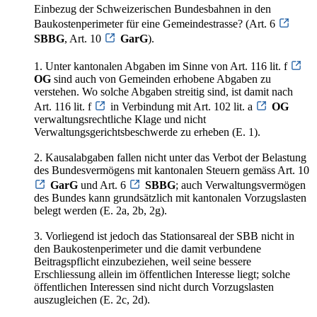
Einbezug der Schweizerischen Bundesbahnen in den
Baukostenperimeter für eine Gemeindestrasse? (Art. 6
SBBG
, Art. 10
GarG
).
1. Unter kantonalen Abgaben im Sinne von Art. 116 lit. f
OG
sind auch von Gemeinden erhobene Abgaben zu
verstehen. Wo solche Abgaben streitig sind, ist damit nach
Art. 116 lit. f
in Verbindung mit Art. 102 lit. a
OG
verwaltungsrechtliche Klage und nicht
Verwaltungsgerichtsbeschwerde zu erheben (E. 1).
2. Kausalabgaben fallen nicht unter das Verbot der Belastung
des Bundesvermögens mit kantonalen Steuern gemäss Art. 10
GarG
und Art. 6
SBBG
; auch Verwaltungsvermögen
des Bundes kann grundsätzlich mit kantonalen Vorzugslasten
belegt werden (E. 2a, 2b, 2g).
3. Vorliegend ist jedoch das Stationsareal der SBB nicht in
den Baukostenperimeter und die damit verbundene
Beitragspflicht einzubeziehen, weil seine bessere
Erschliessung allein im öffentlichen Interesse liegt; solche
öffentlichen Interessen sind nicht durch Vorzugslasten
auszugleichen (E. 2c, 2d).