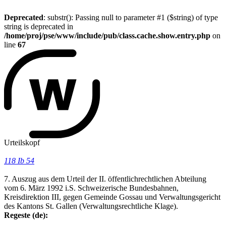
Deprecated
: substr(): Passing null to parameter #1 ($string) of type
string is deprecated in
/home/proj/pse/www/include/pub/class.cache.show.entry.php
on
line
67
Urteilskopf
118 Ib 54
7. Auszug aus dem Urteil der II. öffentlichrechtlichen Abteilung
vom 6. März 1992 i.S. Schweizerische Bundesbahnen,
Kreisdirektion III, gegen Gemeinde Gossau und Verwaltungsgericht
des Kantons St. Gallen (Verwaltungsrechtliche Klage).
Regeste (de):