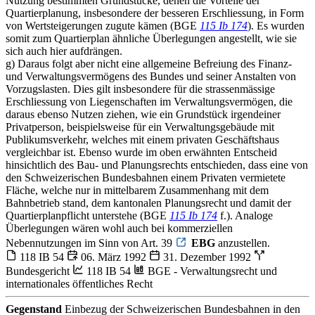
Nutzung bestimmten Grundstücke, denen die Vorteile der
Quartierplanung, insbesondere der besseren Erschliessung, in Form
von Wertsteigerungen zugute kämen (BGE
115 Ib 174
). Es wurden
somit zum Quartierplan ähnliche Überlegungen angestellt, wie sie
sich auch hier aufdrängen.
g) Daraus folgt aber nicht eine allgemeine Befreiung des Finanz-
und Verwaltungsvermögens des Bundes und seiner Anstalten von
Vorzugslasten. Dies gilt insbesondere für die strassenmässige
Erschliessung von Liegenschaften im Verwaltungsvermögen, die
daraus ebenso Nutzen ziehen, wie ein Grundstück irgendeiner
Privatperson, beispielsweise für ein Verwaltungsgebäude mit
Publikumsverkehr, welches mit einem privaten Geschäftshaus
vergleichbar ist. Ebenso wurde im oben erwähnten Entscheid
hinsichtlich des Bau- und Planungsrechts entschieden, dass eine von
den Schweizerischen Bundesbahnen einem Privaten vermietete
Fläche, welche nur in mittelbarem Zusammenhang mit dem
Bahnbetrieb stand, dem kantonalen Planungsrecht und damit der
Quartierplanpflicht unterstehe (BGE
115 Ib 174
f.). Analoge
Überlegungen wären wohl auch bei kommerziellen
Nebennutzungen im Sinn von Art. 39
EBG
anzustellen.
118 IB 54
06. März 1992
31. Dezember 1992
Bundesgericht
118 IB 54
BGE - Verwaltungsrecht und
internationales öffentliches Recht
Gegenstand
Einbezug der Schweizerischen Bundesbahnen in den