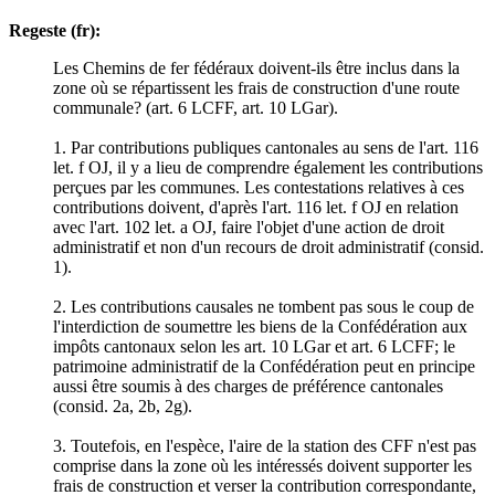
Regeste (fr):
Les Chemins de fer fédéraux doivent-ils être inclus dans la
zone où se répartissent les frais de construction d'une route
communale? (art. 6 LCFF, art. 10 LGar).
1. Par contributions publiques cantonales au sens de l'art. 116
let. f OJ, il y a lieu de comprendre également les contributions
perçues par les communes. Les contestations relatives à ces
contributions doivent, d'après l'art. 116 let. f OJ en relation
avec l'art. 102 let. a OJ, faire l'objet d'une action de droit
administratif et non d'un recours de droit administratif (consid.
1).
2. Les contributions causales ne tombent pas sous le coup de
l'interdiction de soumettre les biens de la Confédération aux
impôts cantonaux selon les art. 10 LGar et art. 6 LCFF; le
patrimoine administratif de la Confédération peut en principe
aussi être soumis à des charges de préférence cantonales
(consid. 2a, 2b, 2g).
3. Toutefois, en l'espèce, l'aire de la station des CFF n'est pas
comprise dans la zone où les intéressés doivent supporter les
frais de construction et verser la contribution correspondante,