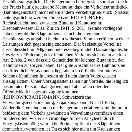
Erschliessungspflicht. Die Klägerinnen berufen sich somit auf die in
der Praxis häufig geäusserte Meinung, dass ein Verkehrsgrundstück
(Bahnliegenschaft) nicht einem andern Verkehrsgrundstück (Strasse)
beitragspflichtig werden könne (vgl. ROLF TINNER,
Rechtsbeziehungen zwischen Bund und Kantonen im
Eisenbahnwesen, Diss. Zürich 1941, S. 201). Gerade vorliegend
haben sowohl die Klägerinnen als auch die Gemeinde
Erschliessungsaufgaben in einem weitesten Sinn zu erfüllen, welche
Leistungen sich gegenseitig zudienen. Der beidseitige Vorteil ist
ausschliesslich im Allgemeininteresse begründet. Das sanktgallische
Gesetz zur Förderung des öffentlichen Verkehrs sieht denn auch in
Art. 2 Abs. 2 vor, dass die Gemeinden für leichten Zugang zu den
Bahnhöfen zu sorgen haben. Der gute Anschluss des Bahnhofs an
das öffentliche Strassennetz liegt allein im öffentlichen Interesse.
Solche öffentlichen Interessen sind nicht durch Vorzugslasten
auszugleichen. Unter Vorzugslasten fallen nur Vorteile, die lediglich
bestimmten Personenkategorien, nicht aber allen oder der
Öffentlichkeit insgesamt zugute kommen
(RHINOW/KRÄHENMANN, Schweizerische
Verwaltungsrechtsprechung, Ergänzungsband, Nr. 111 B IIa).
Weder die Gemeinde noch die Klägerinnen erfahren somit in ihrem
beidseitig dem Verkehr gewidmeten Verwaltungsvermögen einen
Sondervorteil, wie er als Grundlage für den Ausgleich durch
Vorzugslasten nötig wäre. Die Perimeterpflicht der Klägerinnen ist
demnach zu verneinen. e) Da es sich hier nicht um Kreuzungen