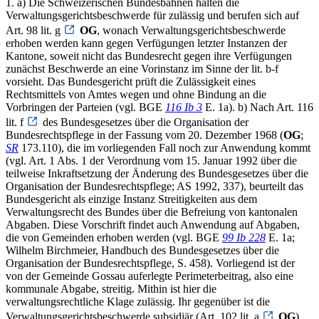
1. a) Die Schweizerischen Bundesbahnen halten die
Verwaltungsgerichtsbeschwerde für zulässig und berufen sich auf
Art. 98 lit. g
OG
, wonach Verwaltungsgerichtsbeschwerde
erhoben werden kann gegen Verfügungen letzter Instanzen der
Kantone, soweit nicht das Bundesrecht gegen ihre Verfügungen
zunächst Beschwerde an eine Vorinstanz im Sinne der lit. b-f
vorsieht. Das Bundesgericht prüft die Zulässigkeit eines
Rechtsmittels von Amtes wegen und ohne Bindung an die
Vorbringen der Parteien (vgl. BGE
116 Ib 3
E. 1a). b) Nach Art. 116
lit. f
des Bundesgesetzes über die Organisation der
Bundesrechtspflege in der Fassung vom 20. Dezember 1968 (
OG
;
SR
173.110), die im vorliegenden Fall noch zur Anwendung kommt
(vgl. Art. 1 Abs. 1 der Verordnung vom 15. Januar 1992 über die
teilweise Inkraftsetzung der Änderung des Bundesgesetzes über die
Organisation der Bundesrechtspflege; AS 1992, 337), beurteilt das
Bundesgericht als einzige Instanz Streitigkeiten aus dem
Verwaltungsrecht des Bundes über die Befreiung von kantonalen
Abgaben. Diese Vorschrift findet auch Anwendung auf Abgaben,
die von Gemeinden erhoben werden (vgl. BGE
99 Ib 228
E. 1a;
Wilhelm Birchmeier, Handbuch des Bundesgesetzes über die
Organisation der Bundesrechtspflege, S. 458). Vorliegend ist der
von der Gemeinde Gossau auferlegte Perimeterbeitrag, also eine
kommunale Abgabe, streitig. Mithin ist hier die
verwaltungsrechtliche Klage zulässig. Ihr gegenüber ist die
Verwaltungsgerichtsbeschwerde subsidiär (Art. 102 lit. a
OG
).