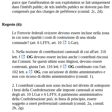
parce que l'amélioration de son exploitation se fait uniquement
dans l'intérêt public; de tels intérêts publics ne doivent pas être
compensés par des charges de préférence (consid. 2c, 2d).
Regesto (it):
Le Ferrovie federali svizzere devono essere incluse nella zona
in cui sono ripartiti i costi di costruzione di una strada
comunale? (art. 6 LFFS, art. 10
LGar).
1. Nella nozione di contribuzioni cantonali di cui all'art. 116
lett. f
OG
devono essere inclusi anche i contributi riscossi
dai Comuni. Se questi ultimi sono litigiosi, devono essere
contestati, giusta l'art. 116 lett. f
OG
combinato con l'art.
102 lett. a
OG
, con un'azione di diritto amministrativo e
non con ricorso di diritto amministrativo (consid. 1).
2. I contributi causali non sono inclusi nel divieto di sottoporre
i beni della Confederazione alle imposte cantonali ai sensi
degli art. 10 LGar e 6 LFFS; il patrimonio amministrativo
della Confederazione può, in linea di principio, essere
soggetto a oneri preferenziali cantonali (consid. 2a, consid.
2b, 2g).