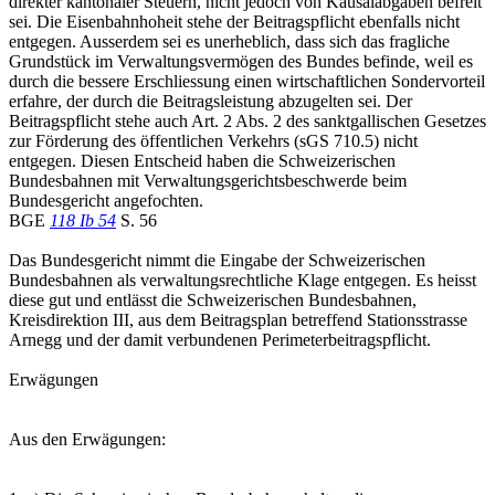
direkter kantonaler Steuern, nicht jedoch von Kausalabgaben befreit
sei. Die Eisenbahnhoheit stehe der Beitragspflicht ebenfalls nicht
entgegen. Ausserdem sei es unerheblich, dass sich das fragliche
Grundstück im Verwaltungsvermögen des Bundes befinde, weil es
durch die bessere Erschliessung einen wirtschaftlichen Sondervorteil
erfahre, der durch die Beitragsleistung abzugelten sei. Der
Beitragspflicht stehe auch Art. 2 Abs. 2 des sanktgallischen Gesetzes
zur Förderung des öffentlichen Verkehrs (sGS 710.5) nicht
entgegen. Diesen Entscheid haben die Schweizerischen
Bundesbahnen mit Verwaltungsgerichtsbeschwerde beim
Bundesgericht angefochten.
BGE
118 Ib 54
S. 56
Das Bundesgericht nimmt die Eingabe der Schweizerischen
Bundesbahnen als verwaltungsrechtliche Klage entgegen. Es heisst
diese gut und entlässt die Schweizerischen Bundesbahnen,
Kreisdirektion III, aus dem Beitragsplan betreffend Stationsstrasse
Arnegg und der damit verbundenen Perimeterbeitragspflicht.
Erwägungen
Aus den Erwägungen: