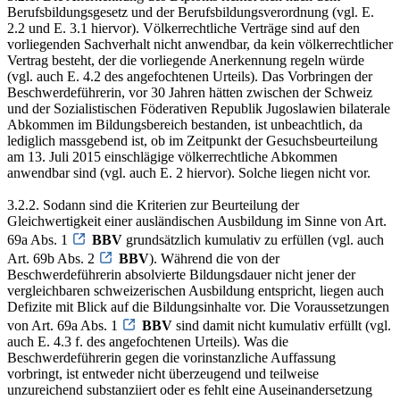
Berufsbildungsgesetz und der Berufsbildungsverordnung (vgl. E.
2.2 und E. 3.1 hiervor). Völkerrechtliche Verträge sind auf den
vorliegenden Sachverhalt nicht anwendbar, da kein völkerrechtlicher
Vertrag besteht, der die vorliegende Anerkennung regeln würde
(vgl. auch E. 4.2 des angefochtenen Urteils). Das Vorbringen der
Beschwerdeführerin, vor 30 Jahren hätten zwischen der Schweiz
und der Sozialistischen Föderativen Republik Jugoslawien bilaterale
Abkommen im Bildungsbereich bestanden, ist unbeachtlich, da
lediglich massgebend ist, ob im Zeitpunkt der Gesuchsbeurteilung
am 13. Juli 2015 einschlägige völkerrechtliche Abkommen
anwendbar sind (vgl. auch E. 2 hiervor). Solche liegen nicht vor.
3.2.2. Sodann sind die Kriterien zur Beurteilung der
Gleichwertigkeit einer ausländischen Ausbildung im Sinne von Art.
69a Abs. 1
BBV
grundsätzlich kumulativ zu erfüllen (vgl. auch
Art. 69b Abs. 2
BBV
). Während die von der
Beschwerdeführerin absolvierte Bildungsdauer nicht jener der
vergleichbaren schweizerischen Ausbildung entspricht, liegen auch
Defizite mit Blick auf die Bildungsinhalte vor. Die Voraussetzungen
von Art. 69a Abs. 1
BBV
sind damit nicht kumulativ erfüllt (vgl.
auch E. 4.3 f. des angefochtenen Urteils). Was die
Beschwerdeführerin gegen die vorinstanzliche Auffassung
vorbringt, ist entweder nicht überzeugend und teilweise
unzureichend substanziiert oder es fehlt eine Auseinandersetzung