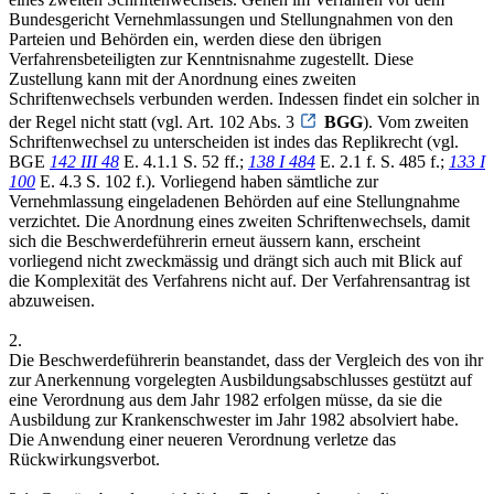
Bundesgericht Vernehmlassungen und Stellungnahmen von den
Parteien und Behörden ein, werden diese den übrigen
Verfahrensbeteiligten zur Kenntnisnahme zugestellt. Diese
Zustellung kann mit der Anordnung eines zweiten
Schriftenwechsels verbunden werden. Indessen findet ein solcher in
der Regel nicht statt (vgl. Art. 102 Abs. 3
BGG
). Vom zweiten
Schriftenwechsel zu unterscheiden ist indes das Replikrecht (vgl.
BGE
142 III 48
E. 4.1.1 S. 52 ff.;
138 I 484
E. 2.1 f. S. 485 f.;
133 I
100
E. 4.3 S. 102 f.). Vorliegend haben sämtliche zur
Vernehmlassung eingeladenen Behörden auf eine Stellungnahme
verzichtet. Die Anordnung eines zweiten Schriftenwechsels, damit
sich die Beschwerdeführerin erneut äussern kann, erscheint
vorliegend nicht zweckmässig und drängt sich auch mit Blick auf
die Komplexität des Verfahrens nicht auf. Der Verfahrensantrag ist
abzuweisen.
2.
Die Beschwerdeführerin beanstandet, dass der Vergleich des von ihr
zur Anerkennung vorgelegten Ausbildungsabschlusses gestützt auf
eine Verordnung aus dem Jahr 1982 erfolgen müsse, da sie die
Ausbildung zur Krankenschwester im Jahr 1982 absolviert habe.
Die Anwendung einer neueren Verordnung verletze das
Rückwirkungsverbot.