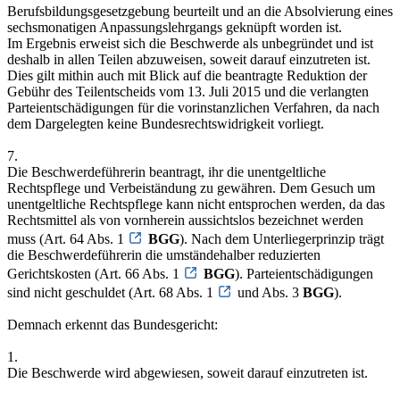
Berufsbildungsgesetzgebung beurteilt und an die Absolvierung eines
sechsmonatigen Anpassungslehrgangs geknüpft worden ist.
Im Ergebnis erweist sich die Beschwerde als unbegründet und ist
deshalb in allen Teilen abzuweisen, soweit darauf einzutreten ist.
Dies gilt mithin auch mit Blick auf die beantragte Reduktion der
Gebühr des Teilentscheids vom 13. Juli 2015 und die verlangten
Parteientschädigungen für die vorinstanzlichen Verfahren, da nach
dem Dargelegten keine Bundesrechtswidrigkeit vorliegt.
7.
Die Beschwerdeführerin beantragt, ihr die unentgeltliche
Rechtspflege und Verbeiständung zu gewähren. Dem Gesuch um
unentgeltliche Rechtspflege kann nicht entsprochen werden, da das
Rechtsmittel als von vornherein aussichtslos bezeichnet werden
muss (Art. 64 Abs. 1
BGG
). Nach dem Unterliegerprinzip trägt
die Beschwerdeführerin die umständehalber reduzierten
Gerichtskosten (Art. 66 Abs. 1
BGG
). Parteientschädigungen
sind nicht geschuldet (Art. 68 Abs. 1
und Abs. 3
BGG
).
Demnach erkennt das Bundesgericht:
1.
Die Beschwerde wird abgewiesen, soweit darauf einzutreten ist.