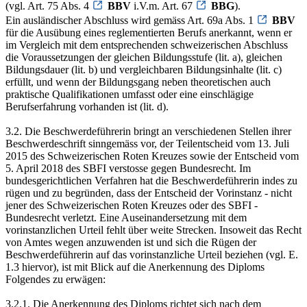
(vgl. Art. 75 Abs. 4
BBV
i.V.m. Art. 67
BBG
).
Ein ausländischer Abschluss wird gemäss Art. 69a Abs. 1
BBV
für die Ausübung eines reglementierten Berufs anerkannt, wenn er
im Vergleich mit dem entsprechenden schweizerischen Abschluss
die Voraussetzungen der gleichen Bildungsstufe (lit. a), gleichen
Bildungsdauer (lit. b) und vergleichbaren Bildungsinhalte (lit. c)
erfüllt, und wenn der Bildungsgang neben theoretischen auch
praktische Qualifikationen umfasst oder eine einschlägige
Berufserfahrung vorhanden ist (lit. d).
3.2. Die Beschwerdeführerin bringt an verschiedenen Stellen ihrer
Beschwerdeschrift sinngemäss vor, der Teilentscheid vom 13. Juli
2015 des Schweizerischen Roten Kreuzes sowie der Entscheid vom
5. April 2018 des SBFI verstosse gegen Bundesrecht. Im
bundesgerichtlichen Verfahren hat die Beschwerdeführerin indes zu
rügen und zu begründen, dass der Entscheid der Vorinstanz - nicht
jener des Schweizerischen Roten Kreuzes oder des SBFI -
Bundesrecht verletzt. Eine Auseinandersetzung mit dem
vorinstanzlichen Urteil fehlt über weite Strecken. Insoweit das Recht
von Amtes wegen anzuwenden ist und sich die Rügen der
Beschwerdeführerin auf das vorinstanzliche Urteil beziehen (vgl. E.
1.3 hiervor), ist mit Blick auf die Anerkennung des Diploms
Folgendes zu erwägen:
3.2.1. Die Anerkennung des Diploms richtet sich nach dem