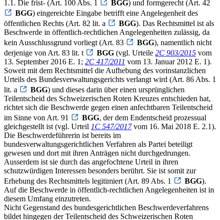
1.1. Die frist- (Art. 100 Abs. 1
BGG
) und formgerecht (Art. 42
BGG
) eingereichte Eingabe betrifft eine Angelegenheit des
öffentlichen Rechts (Art. 82 lit. a
BGG
). Das Rechtsmittel ist als
Beschwerde in öffentlich-rechtlichen Angelegenheiten zulässig, da
kein Ausschlussgrund vorliegt (Art. 83
BGG
), namentlich nicht
derjenige von Art. 83 lit. t
BGG
(vgl. Urteile
2C 903/2015
vom
13. September 2016 E. 1;
2C 417/2011
vom 13. Januar 2012 E. 1).
Soweit mit dem Rechtsmittel die Aufhebung des vorinstanzlichen
Urteils des Bundesverwaltungsgerichts verlangt wird (Art. 86 Abs. 1
lit. a
BGG
) und dieses darin über einen ursprünglichen
Teilentscheid des Schweizerischen Roten Kreuzes entschieden hat,
richtet sich die Beschwerde gegen einen anfechtbaren Teilentscheid
im Sinne von Art. 91
BGG
, der dem Endentscheid prozessual
gleichgestellt ist (vgl. Urteil
1C 547/2017
vom 16. Mai 2018 E. 2.1).
Die Beschwerdeführerin ist bereits im
bundesverwaltungsgerichtlichen Verfahren als Partei beteiligt
gewesen und dort mit ihren Anträgen nicht durchgedrungen.
Ausserdem ist sie durch das angefochtene Urteil in ihren
schutzwürdigen Interessen besonders berührt. Sie ist somit zur
Erhebung des Rechtsmittels legitimiert (Art. 89 Abs. 1
BGG
).
Auf die Beschwerde in öffentlich-rechtlichen Angelegenheiten ist in
diesem Umfang einzutreten.
Nicht Gegenstand des bundesgerichtlichen Beschwerdeverfahrens
bildet hingegen der Teilentscheid des Schweizerischen Roten