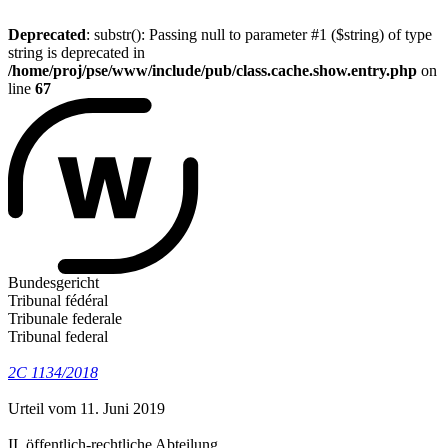
Deprecated
: substr(): Passing null to parameter #1 ($string) of type
string is deprecated in
/home/proj/pse/www/include/pub/class.cache.show.entry.php
on
line
67
Bundesgericht
Tribunal fédéral
Tribunale federale
Tribunal federal
2C 1134/2018
Urteil vom 11. Juni 2019
II. öffentlich-rechtliche Abteilung