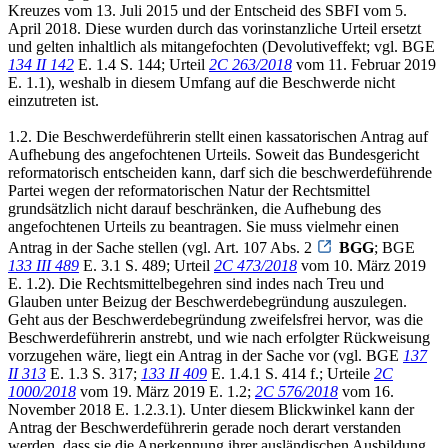
Kreuzes vom 13. Juli 2015 und der Entscheid des SBFI vom 5.
April 2018. Diese wurden durch das vorinstanzliche Urteil ersetzt
und gelten inhaltlich als mitangefochten (Devolutiveffekt; vgl. BGE
134 II 142
E. 1.4 S. 144; Urteil
2C 263/2018
vom 11. Februar 2019
E. 1.1), weshalb in diesem Umfang auf die Beschwerde nicht
einzutreten ist.
1.2. Die Beschwerdeführerin stellt einen kassatorischen Antrag auf
Aufhebung des angefochtenen Urteils. Soweit das Bundesgericht
reformatorisch entscheiden kann, darf sich die beschwerdeführende
Partei wegen der reformatorischen Natur der Rechtsmittel
grundsätzlich nicht darauf beschränken, die Aufhebung des
angefochtenen Urteils zu beantragen. Sie muss vielmehr einen
Antrag in der Sache stellen (vgl. Art. 107 Abs. 2
BGG
; BGE
133 III 489
E. 3.1 S. 489; Urteil
2C 473/2018
vom 10. März 2019
E. 1.2). Die Rechtsmittelbegehren sind indes nach Treu und
Glauben unter Beizug der Beschwerdebegründung auszulegen.
Geht aus der Beschwerdebegründung zweifelsfrei hervor, was die
Beschwerdeführerin anstrebt, und wie nach erfolgter Rückweisung
vorzugehen wäre, liegt ein Antrag in der Sache vor (vgl. BGE
137
II 313
E. 1.3 S. 317;
133 II 409
E. 1.4.1 S. 414 f.; Urteile
2C
1000/2018
vom 19. März 2019 E. 1.2;
2C 576/2018
vom 16.
November 2018 E. 1.2.3.1). Unter diesem Blickwinkel kann der
Antrag der Beschwerdeführerin gerade noch derart verstanden
werden, dass sie die Anerkennung ihrer ausländischen Ausbildung