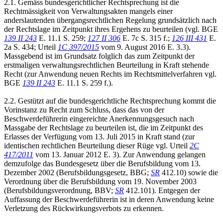
2.1. Gemäss bundesgerichtlicher Rechtsprechung ist die
Rechtmässigkeit von Verwaltungsakten mangels einer
anderslautenden übergangsrechtlichen Regelung grundsätzlich nach
der Rechtslage im Zeitpunkt ihres Ergehens zu beurteilen (vgl. BGE
139 II 243
E. 11.1 S. 259;
127 II 306
E. 7c S. 315 f.;
126 III 431
E.
2a S. 434; Urteil
1C 397/2015
vom 9. August 2016 E. 3.3).
Massgebend ist im Grundsatz folglich das zum Zeitpunkt der
erstmaligen verwaltungsrechtlichen Beurteilung in Kraft stehende
Recht (zur Anwendung neuen Rechts im Rechtsmittelverfahren vgl.
BGE
139 II 243
E. 11.1 S. 259 f.).
2.2. Gestützt auf die bundesgerichtliche Rechtsprechung kommt die
Vorinstanz zu Recht zum Schluss, dass das von der
Beschwerdeführerin eingereichte Anerkennungsgesuch nach
Massgabe der Rechtslage zu beurteilen ist, die im Zeitpunkt des
Erlasses der Verfügung vom 13. Juli 2015 in Kraft stand (zur
identischen rechtlichen Beurteilung dieser Rüge vgl. Urteil
2C
417/2011
vom 13. Januar 2012 E. 3). Zur Anwendung gelangen
demzufolge das Bundesgesetz über die Berufsbildung vom 13.
Dezember 2002 (Berufsbildungsgesetz, BBG;
SR
412.10) sowie die
Verordnung über die Berufsbildung vom 19. November 2003
(Berufsbildungsverordnung, BBV;
SR
412.101). Entgegen der
Auffassung der Beschwerdeführerin ist in deren Anwendung keine
Verletzung des Rückwirkungsverbots zu erkennen.