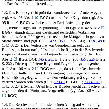
als Fachfrau Gesundheit verlangt.
1.3. Das Bundesgericht prüft das Bundesrecht von Amtes wegen
(vgl. Art. 106 Abs. 1
BGG
) und mit freier Kognition (vgl. Art.
95 lit. a
BGG
), wobei es - unter Berücksichtigung der
allgemeinen Rüge- und Begründungspflicht (vgl. Art. 42 Abs. 2
BGG
) - grundsätzlich nur die geltend gemachten Vorbringen
beurteilt, sofern allfällige weitere rechtliche Mängel nicht geradezu
offensichtlich sind (vgl. BGE
142 I 135
E. 1.5 S. 144;
133 II 249
E.
1.4.1 S. 254). Der Verletzung von Grundrechten geht das
Bundesgericht nur nach, falls eine solche Rüge in der Beschwerde
vorgebracht und ausreichend begründet worden ist (vgl. Art. 106
Abs. 2
BGG
; BGE
143 II 283
E. 1.2.2 S. 286;
139 I 229
E. 2.2
S. 232). Diese qualifizierte Rüge- und Begründungsobliegenheit
nach Art. 106 Abs. 2
BGG
verlangt, dass in der Beschwerde
klar und detailliert anhand der Erwägungen des angefochtenen
Entscheids dargelegt wird, inwiefern verfassungsmässige Rechte
verletzt worden sein sollen (BGE
143 I 1
E. 1.4 S. 5;
133 II 249
E.
1.4.2 S. 254). Seinem Urteil legt das Bundesgericht den Sachverhalt
zugrunde, den die Vorinstanz festgestellt hat (vgl. Art. 105 Abs. 1
BGG
).
1.4. Die Beschwerdeführerin stellt einen Antrag auf Anordnung
eines zweiten Schriftenwechsels. Gehen im Verfahren vor dem