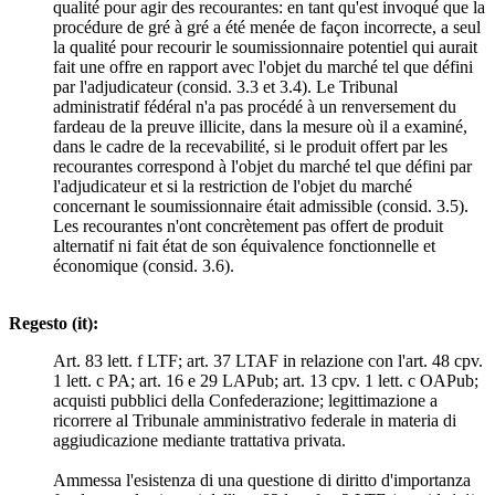
qualité pour agir des recourantes: en tant qu'est invoqué que la
procédure de gré à gré a été menée de façon incorrecte, a seul
la qualité pour recourir le soumissionnaire potentiel qui aurait
fait une offre en rapport avec l'objet du marché tel que défini
par l'adjudicateur (consid. 3.3 et 3.4). Le Tribunal
administratif fédéral n'a pas procédé à un renversement du
fardeau de la preuve illicite, dans la mesure où il a examiné,
dans le cadre de la recevabilité, si le produit offert par les
recourantes correspond à l'objet du marché tel que défini par
l'adjudicateur et si la restriction de l'objet du marché
concernant le soumissionnaire était admissible (consid. 3.5).
Les recourantes n'ont concrètement pas offert de produit
alternatif ni fait état de son équivalence fonctionnelle et
économique (consid. 3.6).
Regesto (it):
Art. 83 lett. f LTF; art. 37 LTAF in relazione con l'art. 48 cpv.
1 lett. c PA; art. 16 e 29 LAPub; art. 13 cpv. 1 lett. c OAPub;
acquisti pubblici della Confederazione; legittimazione a
ricorrere al Tribunale amministrativo federale in materia di
aggiudicazione mediante trattativa privata.
Ammessa l'esistenza di una questione di diritto d'importanza