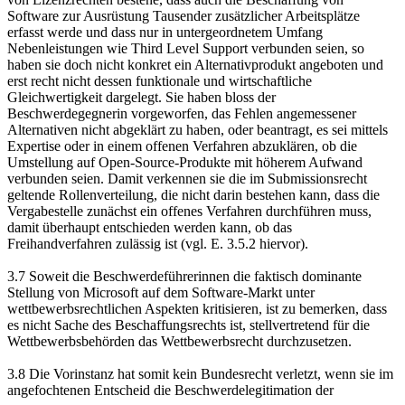
Software zur Ausrüstung Tausender zusätzlicher Arbeitsplätze
erfasst werde und dass nur in untergeordnetem Umfang
Nebenleistungen wie Third Level Support verbunden seien, so
haben sie doch nicht konkret ein Alternativprodukt angeboten und
erst recht nicht dessen funktionale und wirtschaftliche
Gleichwertigkeit dargelegt. Sie haben bloss der
Beschwerdegegnerin vorgeworfen, das Fehlen angemessener
Alternativen nicht abgeklärt zu haben, oder beantragt, es sei mittels
Expertise oder in einem offenen Verfahren abzuklären, ob die
Umstellung auf Open-Source-Produkte mit höherem Aufwand
verbunden seien. Damit verkennen sie die im Submissionsrecht
geltende Rollenverteilung, die nicht darin bestehen kann, dass die
Vergabestelle zunächst ein offenes Verfahren durchführen muss,
damit überhaupt entschieden werden kann, ob das
Freihandverfahren zulässig ist (vgl. E. 3.5.2 hiervor).
3.7 Soweit die Beschwerdeführerinnen die faktisch dominante
Stellung von Microsoft auf dem Software-Markt unter
wettbewerbsrechtlichen Aspekten kritisieren, ist zu bemerken, dass
es nicht Sache des Beschaffungsrechts ist, stellvertretend für die
Wettbewerbsbehörden das Wettbewerbsrecht durchzusetzen.
3.8 Die Vorinstanz hat somit kein Bundesrecht verletzt, wenn sie im
angefochtenen Entscheid die Beschwerdelegitimation der