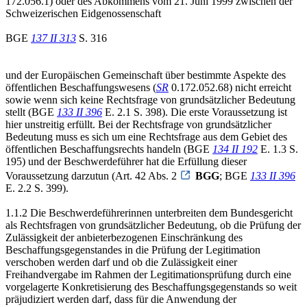
172.056.1) oder des Abkommens vom 21. Juni 1999 zwischen der
Schweizerischen Eidgenossenschaft
BGE
137 II 313
S. 316
und der Europäischen Gemeinschaft über bestimmte Aspekte des
öffentlichen Beschaffungswesens (
SR
0.172.052.68) nicht erreicht
sowie wenn sich keine Rechtsfrage von grundsätzlicher Bedeutung
stellt (BGE
133 II 396
E. 2.1 S. 398). Die erste Voraussetzung ist
hier unstreitig erfüllt. Bei der Rechtsfrage von grundsätzlicher
Bedeutung muss es sich um eine Rechtsfrage aus dem Gebiet des
öffentlichen Beschaffungsrechts handeln (BGE
134 II 192
E. 1.3 S.
195) und der Beschwerdeführer hat die Erfüllung dieser
Voraussetzung darzutun (Art. 42 Abs. 2
BGG
; BGE
133 II 396
E. 2.2 S. 399).
1.1.2 Die Beschwerdeführerinnen unterbreiten dem Bundesgericht
als Rechtsfragen von grundsätzlicher Bedeutung, ob die Prüfung der
Zulässigkeit der anbieterbezogenen Einschränkung des
Beschaffungsgegenstandes in die Prüfung der Legitimation
verschoben werden darf und ob die Zulässigkeit einer
Freihandvergabe im Rahmen der Legitimationsprüfung durch eine
vorgelagerte Konkretisierung des Beschaffungsgegenstands so weit
präjudiziert werden darf, dass für die Anwendung der