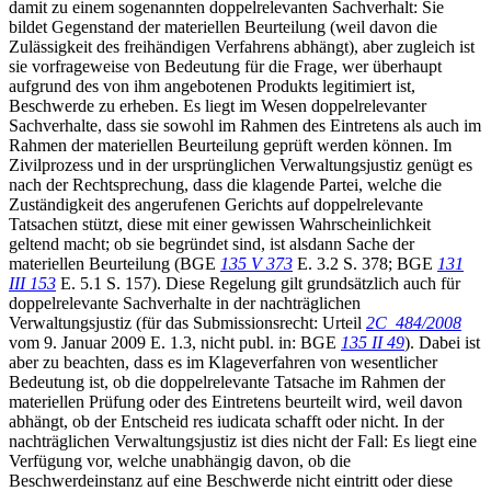
damit zu einem sogenannten doppelrelevanten Sachverhalt: Sie
bildet Gegenstand der materiellen Beurteilung (weil davon die
Zulässigkeit des freihändigen Verfahrens abhängt), aber zugleich ist
sie vorfrageweise von Bedeutung für die Frage, wer überhaupt
aufgrund des von ihm angebotenen Produkts legitimiert ist,
Beschwerde zu erheben. Es liegt im Wesen doppelrelevanter
Sachverhalte, dass sie sowohl im Rahmen des Eintretens als auch im
Rahmen der materiellen Beurteilung geprüft werden können. Im
Zivilprozess und in der ursprünglichen Verwaltungsjustiz genügt es
nach der Rechtsprechung, dass die klagende Partei, welche die
Zuständigkeit des angerufenen Gerichts auf doppelrelevante
Tatsachen stützt, diese mit einer gewissen Wahrscheinlichkeit
geltend macht; ob sie begründet sind, ist alsdann Sache der
materiellen Beurteilung (BGE
135 V 373
E. 3.2 S. 378; BGE
131
III 153
E. 5.1 S. 157). Diese Regelung gilt grundsätzlich auch für
doppelrelevante Sachverhalte in der nachträglichen
Verwaltungsjustiz (für das Submissionsrecht: Urteil
2C_484/2008
vom 9. Januar 2009 E. 1.3, nicht publ. in: BGE
135 II 49
). Dabei ist
aber zu beachten, dass es im Klageverfahren von wesentlicher
Bedeutung ist, ob die doppelrelevante Tatsache im Rahmen der
materiellen Prüfung oder des Eintretens beurteilt wird, weil davon
abhängt, ob der Entscheid res iudicata schafft oder nicht. In der
nachträglichen Verwaltungsjustiz ist dies nicht der Fall: Es liegt eine
Verfügung vor, welche unabhängig davon, ob die
Beschwerdeinstanz auf eine Beschwerde nicht eintritt oder diese