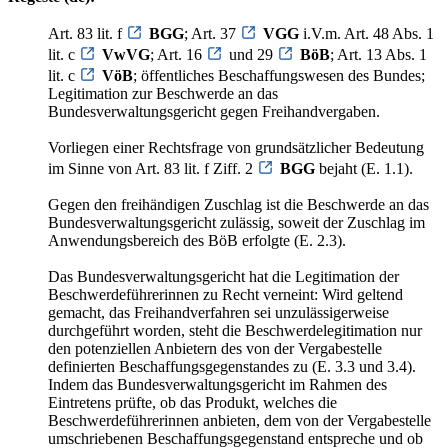
Art. 83 lit. f
BGG
; Art. 37
VGG
i.V.m. Art. 48 Abs. 1
lit. c
VwVG
; Art. 16
und 29
BöB
; Art. 13 Abs. 1
lit. c
VöB
; öffentliches Beschaffungswesen des Bundes;
Legitimation zur Beschwerde an das
Bundesverwaltungsgericht gegen Freihandvergaben.
Vorliegen einer Rechtsfrage von grundsätzlicher Bedeutung
im Sinne von Art. 83 lit. f Ziff. 2
BGG
bejaht (E. 1.1).
Gegen den freihändigen Zuschlag ist die Beschwerde an das
Bundesverwaltungsgericht zulässig, soweit der Zuschlag im
Anwendungsbereich des BöB erfolgte (E. 2.3).
Das Bundesverwaltungsgericht hat die Legitimation der
Beschwerdeführerinnen zu Recht verneint: Wird geltend
gemacht, das Freihandverfahren sei unzulässigerweise
durchgeführt worden, steht die Beschwerdelegitimation nur
den potenziellen Anbietern des von der Vergabestelle
definierten Beschaffungsgegenstandes zu (E. 3.3 und 3.4).
Indem das Bundesverwaltungsgericht im Rahmen des
Eintretens prüfte, ob das Produkt, welches die
Beschwerdeführerinnen anbieten, dem von der Vergabestelle
umschriebenen Beschaffungsgegenstand entspreche und ob