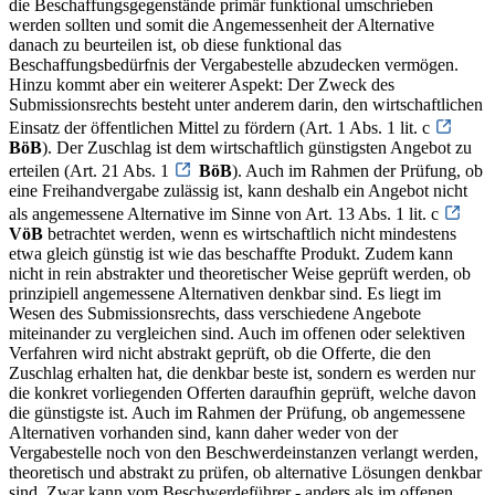
die Beschaffungsgegenstände primär funktional umschrieben
werden sollten und somit die Angemessenheit der Alternative
danach zu beurteilen ist, ob diese funktional das
Beschaffungsbedürfnis der Vergabestelle abzudecken vermögen.
Hinzu kommt aber ein weiterer Aspekt: Der Zweck des
Submissionsrechts besteht unter anderem darin, den wirtschaftlichen
Einsatz der öffentlichen Mittel zu fördern (Art. 1 Abs. 1 lit. c
BöB
). Der Zuschlag ist dem wirtschaftlich günstigsten Angebot zu
erteilen (Art. 21 Abs. 1
BöB
). Auch im Rahmen der Prüfung, ob
eine Freihandvergabe zulässig ist, kann deshalb ein Angebot nicht
als angemessene Alternative im Sinne von Art. 13 Abs. 1 lit. c
VöB
betrachtet werden, wenn es wirtschaftlich nicht mindestens
etwa gleich günstig ist wie das beschaffte Produkt. Zudem kann
nicht in rein abstrakter und theoretischer Weise geprüft werden, ob
prinzipiell angemessene Alternativen denkbar sind. Es liegt im
Wesen des Submissionsrechts, dass verschiedene Angebote
miteinander zu vergleichen sind. Auch im offenen oder selektiven
Verfahren wird nicht abstrakt geprüft, ob die Offerte, die den
Zuschlag erhalten hat, die denkbar beste ist, sondern es werden nur
die konkret vorliegenden Offerten daraufhin geprüft, welche davon
die günstigste ist. Auch im Rahmen der Prüfung, ob angemessene
Alternativen vorhanden sind, kann daher weder von der
Vergabestelle noch von den Beschwerdeinstanzen verlangt werden,
theoretisch und abstrakt zu prüfen, ob alternative Lösungen denkbar
sind. Zwar kann vom Beschwerdeführer - anders als im offenen