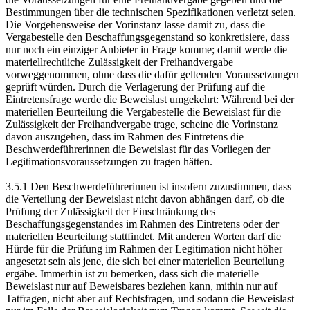
Bestimmungen über die technischen Spezifikationen verletzt seien.
Die Vorgehensweise der Vorinstanz lasse damit zu, dass die
Vergabestelle den Beschaffungsgegenstand so konkretisiere, dass
nur noch ein einziger Anbieter in Frage komme; damit werde die
materiellrechtliche Zulässigkeit der Freihandvergabe
vorweggenommen, ohne dass die dafür geltenden Voraussetzungen
geprüft würden. Durch die Verlagerung der Prüfung auf die
Eintretensfrage werde die Beweislast umgekehrt: Während bei der
materiellen Beurteilung die Vergabestelle die Beweislast für die
Zulässigkeit der Freihandvergabe trage, scheine die Vorinstanz
davon auszugehen, dass im Rahmen des Eintretens die
Beschwerdeführerinnen die Beweislast für das Vorliegen der
Legitimationsvoraussetzungen zu tragen hätten.
3.5.1 Den Beschwerdeführerinnen ist insofern zuzustimmen, dass
die Verteilung der Beweislast nicht davon abhängen darf, ob die
Prüfung der Zulässigkeit der Einschränkung des
Beschaffungsgegenstandes im Rahmen des Eintretens oder der
materiellen Beurteilung stattfindet. Mit anderen Worten darf die
Hürde für die Prüfung im Rahmen der Legitimation nicht höher
angesetzt sein als jene, die sich bei einer materiellen Beurteilung
ergäbe. Immerhin ist zu bemerken, dass sich die materielle
Beweislast nur auf Beweisbares beziehen kann, mithin nur auf
Tatfragen, nicht aber auf Rechtsfragen, und sodann die Beweislast