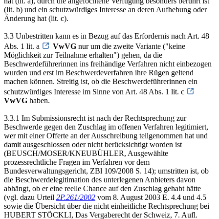
hat (lit. a), durch die angefochtene Verfügung besonders berührt ist
(lit. b) und ein schutzwürdiges Interesse an deren Aufhebung oder
Änderung hat (lit. c).
3.3 Unbestritten kann es in Bezug auf das Erfordernis nach Art. 48
Abs. 1 lit. a
VwVG
nur um die zweite Variante ("keine
Möglichkeit zur Teilnahme erhalten") gehen, da die
Beschwerdeführerinnen ins freihändige Verfahren nicht einbezogen
wurden und erst im Beschwerdeverfahren ihre Rügen geltend
machen können. Streitig ist, ob die Beschwerdeführerinnen ein
schutzwürdiges Interesse im Sinne von Art. 48 Abs. 1 lit. c
VwVG
haben.
3.3.1 Im Submissionsrecht ist nach der Rechtsprechung zur
Beschwerde gegen den Zuschlag im offenen Verfahren legitimiert,
wer mit einer Offerte an der Ausschreibung teilgenommen hat und
damit ausgeschlossen oder nicht berücksichtigt worden ist
(BEUSCH/MOSER/KNEUBÜHLER, Ausgewählte
prozessrechtliche Fragen im Verfahren vor dem
Bundesverwaltungsgericht, ZBl 109/2008 S. 14); umstritten ist, ob
die Beschwerdelegitimation des unterlegenen Anbieters davon
abhängt, ob er eine reelle Chance auf den Zuschlag gehabt hätte
(vgl. dazu Urteil
2P.261/2002
vom 8. August 2003 E. 4.4 und 4.5
sowie die Übersicht über die nicht einheitliche Rechtsprechung bei
HUBERT STÖCKLI, Das Vergaberecht der Schweiz, 7. Aufl.