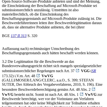
Open-Source-Software-Produkte anbieten und sind der Meinung,
die Einschränkung der Beschaffung auf Microsoft-Produkte sei
submissionsrechtlich unzulässig. Umstritten ist also
materiellrechtlich, ob die Einschränkung des
Beschaffungsgegenstands auf Microsoft-Produkte zulässig ist. Die
Beschwerdeführerinnen leiten ihre Beschwerdelegitimation daraus
ab, dass sie alternative Produkte anbieten, die bei (ihrer
BGE
137 II 313
S. 320
Auffassung nach) rechtmässiger Umschreibung des
Beschaffungsgegenstands auch hätten beschafft werden können.
3.2 Die Legitimation für die Beschwerde an das
Bundesverwaltungsgericht richtet sich mangels spezialgesetzlicher
submissionsrechtlicher Regelungen nach Art. 37
VGG
(
SR
173.32) i.V.m. Art. 48
VwVG
(GALLI/MOSER/LANG/CLERC, a.a.O., S. 399; STEFAN
SUTER, Der Abbruch des Vergabeverfahrens, 2010, S. 196). Eine
besondere Beschwerdeberechtigung gemäss Art. 48 Abs. 2
VwVG
besteht nicht. Somit ist nach Art. 48 Abs. 1
VwVG
zur
Beschwerde berechtigt, wer vor der Vorinstanz am Verfahren
teilgenommen hat oder keine Möglichkeit zur Teilnahme erhalten