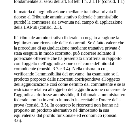
fondamentale ai sensi dell'art. 83 lett. f n. 2 LTF (consid. 1.1).
In materia di aggiudicazione mediante trattativa privata il
ricorso al Tribunale amministrativo federale è ammissibile
purché la commessa sia avvenuta nel campo di applicazione
della LAPub (consid. 2.3).
Il Tribunale amministrativo federale ha negato a ragione la
legittimazione ricorsuale delle ricorrenti. Se è fatto valere che
la procedura di aggiudicazione mediante trattativa privata è
stata eseguita in modo scorretto, può ricorrere soltanto il
potenziale offerente che ha presentato un'offerta in rapporto
con l'oggetto dell'aggiudicazione così come definito dal
committente (consid. 3.3 e 3.4). Nella misura in cui,
verificando l'ammissibilità del gravame, ha esaminato se il
prodotto proposto dalle ricorrenti corrispondeva all'oggetto
dell'aggiudicazione così come definito dal committente e se la
restrizione relativa all'oggetto dell'aggiudicazione concernente
l'aggiudicatario fosse ammissibile, il Tribunale amministrativo
federale non ha invertito in modo inaccettabile l'onere della
prova (consid. 3.5). In concreto le ricorrenti non hanno né
proposto un prodotto alternativo né dimostrato la sua
equivalenza dal profilo funzionale ed economico (consid.
3.6).