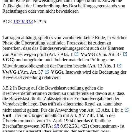
nur im Falle der Beweislosigkeit zum Tragen kommt. Soweit die
Zulässigkeit der Umschreibung des Beschaffungsgegenstands von
Rechtsfragen oder von nicht beweislosen
BGE
137 II 313
S. 325
Tatfragen abhängt, spielt es von vornherein keine Rolle, in welcher
Phase die Überprüfung stattfindet. Prozessual ist zudem zu
bemerken, dass das Bundesverwaltungsgericht auch das Eintreten
von Amtes wegen prüft (Art. 7 Abs. 1
VwVG
i.V.m. Art. 37
VGG
) und umgekehrt auch bei der materiellen Prüfung eine
Mitwirkungsobliegenheit der Parteien besteht (Art. 13 Abs. 1
VwVG
i.V.m. Art. 37
VGG
). Insoweit wird die Bedeutung der
Beweislastverteilung relativiert.
3.5.2 In Bezug auf die Beweislastverteilung gehen die
Beschwerdeführerinnen zudem zu undifferenziert davon aus, dass
die Beweislast für die Zulässigkeit der Freihandvergabe bei der
Vergabestelle liege. Das trifft als allgemeine Regel zu, kann aber
nicht absolut gelten: Für die Anwendung von Art. 13 Abs. 1 lit. c
VöB
- der im Übrigen inhaltlich mit Art. XV Ziff. 1 lit. b des
Übereinkommens vom 15. April 1994 über das öffentliche
Beschaffungswesen (GPA;
SR
0.632.231.422) übereinstimmt - ist
erstens vorausgesetzt, dass aufgrund der technischen oder