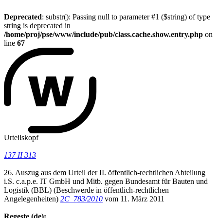
Deprecated
: substr(): Passing null to parameter #1 ($string) of type
string is deprecated in
/home/proj/pse/www/include/pub/class.cache.show.entry.php
on
line
67
Urteilskopf
137 II 313
26. Auszug aus dem Urteil der II. öffentlich-rechtlichen Abteilung
i.S. c.a.p.e. IT GmbH und Mitb. gegen Bundesamt für Bauten und
Logistik (BBL) (Beschwerde in öffentlich-rechtlichen
Angelegenheiten)
2C_783/2010
vom 11. März 2011
Regeste (de):