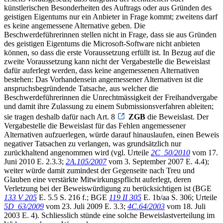
künstlerischen Besonderheiten des Auftrags oder aus Gründen des
geistigen Eigentums nur ein Anbieter in Frage kommt; zweitens darf
es keine angemessene Alternative geben. Die
Beschwerdeführerinnen stellen nicht in Frage, dass sie aus Gründen
des geistigen Eigentums die Microsoft-Software nicht anbieten
können, so dass die erste Voraussetzung erfüllt ist. In Bezug auf die
zweite Voraussetzung kann nicht der Vergabestelle die Beweislast
dafür auferlegt werden, dass keine angemessenen Alternativen
bestehen: Das Vorhandensein angemessener Alternativen ist die
anspruchsbegründende Tatsache, aus welcher die
Beschwerdeführerinnen die Unrechtmässigkeit der Freihandvergabe
und damit ihre Zulassung zu einem Submissionsverfahren ableiten;
sie tragen deshalb dafür nach Art. 8
ZGB
die Beweislast. Der
Vergabestelle die Beweislast für das Fehlen angemessener
Alternativen aufzuerlegen, würde darauf hinauslaufen, einen Beweis
negativer Tatsachen zu verlangen, was grundsätzlich nur
zurückhaltend angenommen wird (vgl. Urteile
2C_50/2010
vom 17.
Juni 2010 E. 2.3.3;
2A.105/2007
vom 3. September 2007 E. 4.4);
weiter würde damit zumindest der Gegenseite nach Treu und
Glauben eine verstärkte Mitwirkungspflicht auferlegt, deren
Verletzung bei der Beweiswürdigung zu berücksichtigen ist (BGE
133 V 205
E. 5.5 S. 216 f.; BGE
119 II 305
E. 1b/aa S. 306; Urteile
5D_63/2009
vom 23. Juli 2009 E. 3.3;
4C.64/2003
vom 18. Juli
2003 E. 4). Schliesslich stünde eine solche Beweislastverteilung im