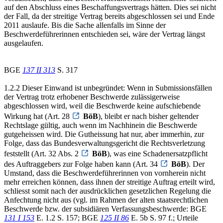
auf den Abschluss eines Beschaffungsvertrags hätten. Dies sei nicht
der Fall, da der streitige Vertrag bereits abgeschlossen sei und Ende
2011 auslaufe. Bis die Sache allenfalls im Sinne der
Beschwerdeführerinnen entschieden sei, wäre der Vertrag längst
ausgelaufen.
BGE
137 II 313
S. 317
1.2.2 Dieser Einwand ist unbegründet: Wenn in Submissionsfällen
der Vertrag trotz erhobener Beschwerde zulässigerweise
abgeschlossen wird, weil die Beschwerde keine aufschiebende
Wirkung hat (Art. 28
BöB
), bleibt er nach bisher geltender
Rechtslage gültig, auch wenn im Nachhinein die Beschwerde
gutgeheissen wird. Die Gutheissung hat nur, aber immerhin, zur
Folge, dass das Bundesverwaltungsgericht die Rechtsverletzung
feststellt (Art. 32 Abs. 2
BöB
), was eine Schadenersatzpflicht
des Auftraggebers zur Folge haben kann (Art. 34
BöB
). Der
Umstand, dass die Beschwerdeführerinnen von vornherein nicht
mehr erreichen können, dass ihnen der streitige Auftrag erteilt wird,
schliesst somit nach der ausdrücklichen gesetzlichen Regelung die
Anfechtung nicht aus (vgl. im Rahmen der alten staatsrechtlichen
Beschwerde bzw. der subsidiären Verfassungsbeschwerde: BGE
131 I 153
E. 1.2 S. 157; BGE
125 II 86
E. 5b S. 97 f.; Urteile