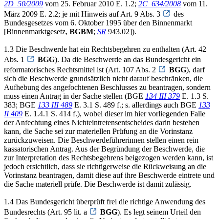
2D_50/2009
vom 25. Februar 2010 E. 1.2;
2C_634/2008
vom 11.
März 2009 E. 2.2; je mit Hinweis auf Art. 9 Abs. 3
des
Bundesgesetzes vom 6. Oktober 1995 über den Binnenmarkt
[Binnenmarktgesetz,
BGBM
;
SR
943.02]).
1.3 Die Beschwerde hat ein Rechtsbegehren zu enthalten (Art. 42
Abs. 1
BGG
). Da die Beschwerde an das Bundesgericht ein
reformatorisches Rechtsmittel ist (Art. 107 Abs. 2
BGG
), darf
sich die Beschwerde grundsätzlich nicht darauf beschränken, die
Aufhebung des angefochtenen Beschlusses zu beantragen, sondern
muss einen Antrag in der Sache stellen (BGE
134 III 379
E. 1.3 S.
383; BGE
133 III 489
E. 3.1 S. 489 f.; s. allerdings auch BGE
133
II 409
E. 1.4.1 S. 414 f.), wobei dieser im hier vorliegenden Falle
der Anfechtung eines Nichteintretensentscheides darin bestehen
kann, die Sache sei zur materiellen Prüfung an die Vorinstanz
zurückzuweisen. Die Beschwerdeführerinnen stellen einen rein
kassatorischen Antrag. Aus der Begründung der Beschwerde, die
zur Interpretation des Rechtsbegehrens beigezogen werden kann, ist
jedoch ersichtlich, dass sie richtigerweise die Rückweisung an die
Vorinstanz beantragen, damit diese auf ihre Beschwerde eintrete und
die Sache materiell prüfe. Die Beschwerde ist damit zulässig.
1.4 Das Bundesgericht überprüft frei die richtige Anwendung des
Bundesrechts (Art. 95 lit. a
BGG
). Es legt seinem Urteil den