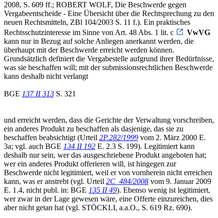
2008, S. 609 ff.; ROBERT WOLF, Die Beschwerde gegen
Vergabeentscheide - Eine Übersicht über die Rechtsprechung zu den
neuen Rechtsmitteln, ZBl 104/2003 S. 11 f.). Ein praktisches
Rechtsschutzinteresse im Sinne von Art. 48 Abs. 1 lit. c
VwVG
kann nur in Bezug auf solche Anliegen anerkannt werden, die
überhaupt mit der Beschwerde erreicht werden können.
Grundsätzlich definiert die Vergabestelle aufgrund ihrer Bedürfnisse,
was sie beschaffen will; mit der submissionsrechtlichen Beschwerde
kann deshalb nicht verlangt
BGE
137 II 313
S. 321
und erreicht werden, dass die Gerichte der Verwaltung vorschreiben,
ein anderes Produkt zu beschaffen als dasjenige, das sie zu
beschaffen beabsichtigt (Urteil
2P.282/1999
vom 2. März 2000 E.
3a; vgl. auch BGE
134 II 192
E. 2.3 S. 199). Legitimiert kann
deshalb nur sein, wer das ausgeschriebene Produkt angeboten hat;
wer ein anderes Produkt offerieren will, ist hingegen zur
Beschwerde nicht legitimiert, weil er von vornherein nicht erreichen
kann, was er anstrebt (vgl. Urteil
2C_484/2008
vom 9. Januar 2009
E. 1.4, nicht publ. in: BGE
135 II 49
). Ebenso wenig ist legitimiert,
wer zwar in der Lage gewesen wäre, eine Offerte einzureichen, dies
aber nicht getan hat (vgl. STÖCKLI, a.a.O., S. 619 Rz. 690).