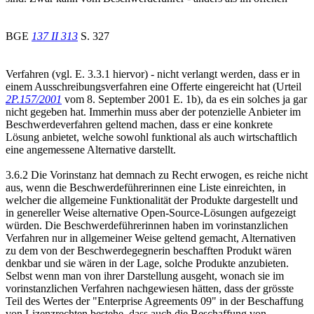
BGE
137 II 313
S. 327
Verfahren (vgl. E. 3.3.1 hiervor) - nicht verlangt werden, dass er in
einem Ausschreibungsverfahren eine Offerte eingereicht hat (Urteil
2P.157/2001
vom 8. September 2001 E. 1b), da es ein solches ja gar
nicht gegeben hat. Immerhin muss aber der potenzielle Anbieter im
Beschwerdeverfahren geltend machen, dass er eine konkrete
Lösung anbietet, welche sowohl funktional als auch wirtschaftlich
eine angemessene Alternative darstellt.
3.6.2 Die Vorinstanz hat demnach zu Recht erwogen, es reiche nicht
aus, wenn die Beschwerdeführerinnen eine Liste einreichten, in
welcher die allgemeine Funktionalität der Produkte dargestellt und
in genereller Weise alternative Open-Source-Lösungen aufgezeigt
würden. Die Beschwerdeführerinnen haben im vorinstanzlichen
Verfahren nur in allgemeiner Weise geltend gemacht, Alternativen
zu dem von der Beschwerdegegnerin beschafften Produkt wären
denkbar und sie wären in der Lage, solche Produkte anzubieten.
Selbst wenn man von ihrer Darstellung ausgeht, wonach sie im
vorinstanzlichen Verfahren nachgewiesen hätten, dass der grösste
Teil des Wertes der "Enterprise Agreements 09" in der Beschaffung
von Lizenzrechten bestehe, dass auch die Beschaffung von