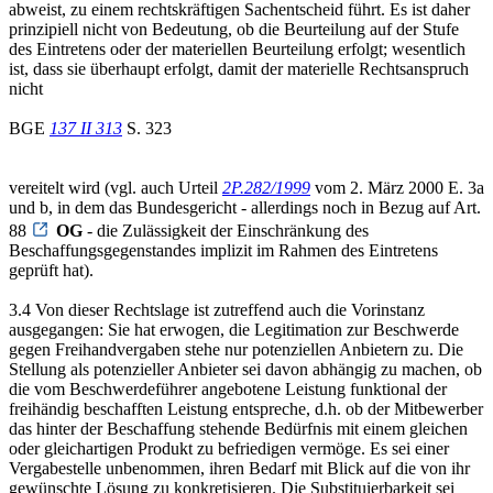
abweist, zu einem rechtskräftigen Sachentscheid führt. Es ist daher
prinzipiell nicht von Bedeutung, ob die Beurteilung auf der Stufe
des Eintretens oder der materiellen Beurteilung erfolgt; wesentlich
ist, dass sie überhaupt erfolgt, damit der materielle Rechtsanspruch
nicht
BGE
137 II 313
S. 323
vereitelt wird (vgl. auch Urteil
2P.282/1999
vom 2. März 2000 E. 3a
und b, in dem das Bundesgericht - allerdings noch in Bezug auf Art.
88
OG
- die Zulässigkeit der Einschränkung des
Beschaffungsgegenstandes implizit im Rahmen des Eintretens
geprüft hat).
3.4 Von dieser Rechtslage ist zutreffend auch die Vorinstanz
ausgegangen: Sie hat erwogen, die Legitimation zur Beschwerde
gegen Freihandvergaben stehe nur potenziellen Anbietern zu. Die
Stellung als potenzieller Anbieter sei davon abhängig zu machen, ob
die vom Beschwerdeführer angebotene Leistung funktional der
freihändig beschafften Leistung entspreche, d.h. ob der Mitbewerber
das hinter der Beschaffung stehende Bedürfnis mit einem gleichen
oder gleichartigen Produkt zu befriedigen vermöge. Es sei einer
Vergabestelle unbenommen, ihren Bedarf mit Blick auf die von ihr
gewünschte Lösung zu konkretisieren. Die Substituierbarkeit sei