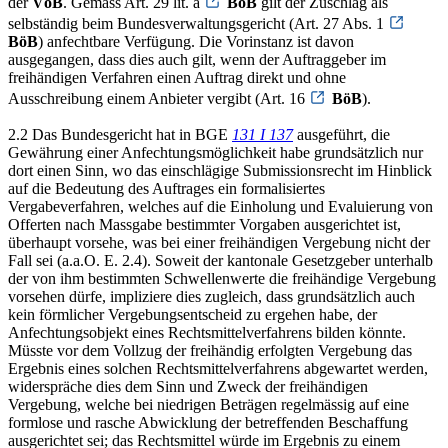
der
VöB
. Gemäss Art. 29 lit. a
BöB
gilt der Zuschlag als
selbständig beim Bundesverwaltungsgericht (Art. 27 Abs. 1
BöB
) anfechtbare Verfügung. Die Vorinstanz ist davon
ausgegangen, dass dies auch gilt, wenn der Auftraggeber im
freihändigen Verfahren einen Auftrag direkt und ohne
Ausschreibung einem Anbieter vergibt (Art. 16
BöB
).
2.2 Das Bundesgericht hat in BGE
131 I 137
ausgeführt, die
Gewährung einer Anfechtungsmöglichkeit habe grundsätzlich nur
dort einen Sinn, wo das einschlägige Submissionsrecht im Hinblick
auf die Bedeutung des Auftrages ein formalisiertes
Vergabeverfahren, welches auf die Einholung und Evaluierung von
Offerten nach Massgabe bestimmter Vorgaben ausgerichtet ist,
überhaupt vorsehe, was bei einer freihändigen Vergebung nicht der
Fall sei (a.a.O. E. 2.4). Soweit der kantonale Gesetzgeber unterhalb
der von ihm bestimmten Schwellenwerte die freihändige Vergebung
vorsehen dürfe, impliziere dies zugleich, dass grundsätzlich auch
kein förmlicher Vergebungsentscheid zu ergehen habe, der
Anfechtungsobjekt eines Rechtsmittelverfahrens bilden könnte.
Müsste vor dem Vollzug der freihändig erfolgten Vergebung das
Ergebnis eines solchen Rechtsmittelverfahrens abgewartet werden,
widerspräche dies dem Sinn und Zweck der freihändigen
Vergebung, welche bei niedrigen Beträgen regelmässig auf eine
formlose und rasche Abwicklung der betreffenden Beschaffung
ausgerichtet sei; das Rechtsmittel würde im Ergebnis zu einem