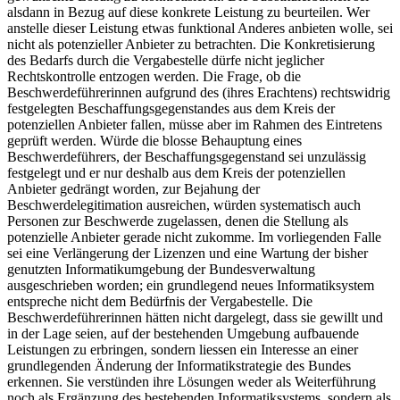
alsdann in Bezug auf diese konkrete Leistung zu beurteilen. Wer
anstelle dieser Leistung etwas funktional Anderes anbieten wolle, sei
nicht als potenzieller Anbieter zu betrachten. Die Konkretisierung
des Bedarfs durch die Vergabestelle dürfe nicht jeglicher
Rechtskontrolle entzogen werden. Die Frage, ob die
Beschwerdeführerinnen aufgrund des (ihres Erachtens) rechtswidrig
festgelegten Beschaffungsgegenstandes aus dem Kreis der
potenziellen Anbieter fallen, müsse aber im Rahmen des Eintretens
geprüft werden. Würde die blosse Behauptung eines
Beschwerdeführers, der Beschaffungsgegenstand sei unzulässig
festgelegt und er nur deshalb aus dem Kreis der potenziellen
Anbieter gedrängt worden, zur Bejahung der
Beschwerdelegitimation ausreichen, würden systematisch auch
Personen zur Beschwerde zugelassen, denen die Stellung als
potenzielle Anbieter gerade nicht zukomme. Im vorliegenden Falle
sei eine Verlängerung der Lizenzen und eine Wartung der bisher
genutzten Informatikumgebung der Bundesverwaltung
ausgeschrieben worden; ein grundlegend neues Informatiksystem
entspreche nicht dem Bedürfnis der Vergabestelle. Die
Beschwerdeführerinnen hätten nicht dargelegt, dass sie gewillt und
in der Lage seien, auf der bestehenden Umgebung aufbauende
Leistungen zu erbringen, sondern liessen ein Interesse an einer
grundlegenden Änderung der Informatikstrategie des Bundes
erkennen. Sie verstünden ihre Lösungen weder als Weiterführung
noch als Ergänzung des bestehenden Informatiksystems, sondern als