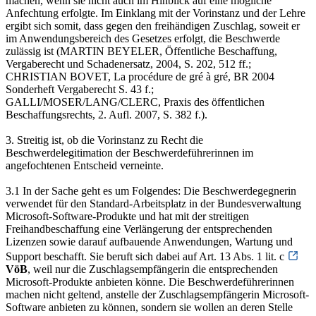
machen, wenn sie nicht auch im Hinblick auf eine mögliche
Anfechtung erfolgte. Im Einklang mit der Vorinstanz und der Lehre
ergibt sich somit, dass gegen den freihändigen Zuschlag, soweit er
im Anwendungsbereich des Gesetzes erfolgt, die Beschwerde
zulässig ist (MARTIN BEYELER, Öffentliche Beschaffung,
Vergaberecht und Schadenersatz, 2004, S. 202, 512 ff.;
CHRISTIAN BOVET, La procédure de gré à gré, BR 2004
Sonderheft Vergaberecht S. 43 f.;
GALLI/MOSER/LANG/CLERC, Praxis des öffentlichen
Beschaffungsrechts, 2. Aufl. 2007, S. 382 f.).
3. Streitig ist, ob die Vorinstanz zu Recht die
Beschwerdelegitimation der Beschwerdeführerinnen im
angefochtenen Entscheid verneinte.
3.1 In der Sache geht es um Folgendes: Die Beschwerdegegnerin
verwendet für den Standard-Arbeitsplatz in der Bundesverwaltung
Microsoft-Software-Produkte und hat mit der streitigen
Freihandbeschaffung eine Verlängerung der entsprechenden
Lizenzen sowie darauf aufbauende Anwendungen, Wartung und
Support beschafft. Sie beruft sich dabei auf Art. 13 Abs. 1 lit. c
VöB
, weil nur die Zuschlagsempfängerin die entsprechenden
Microsoft-Produkte anbieten könne. Die Beschwerdeführerinnen
machen nicht geltend, anstelle der Zuschlagsempfängerin Microsoft-
Software anbieten zu können, sondern sie wollen an deren Stelle