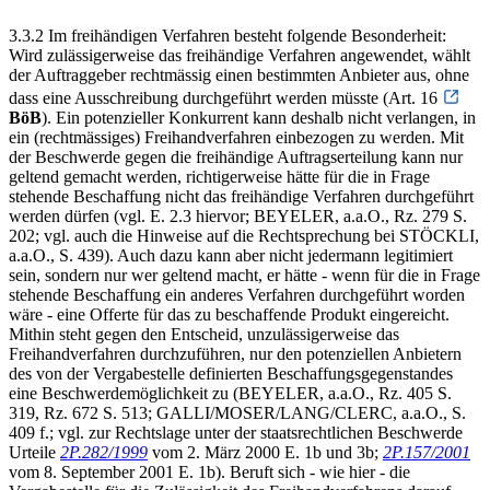
3.3.2 Im freihändigen Verfahren besteht folgende Besonderheit:
Wird zulässigerweise das freihändige Verfahren angewendet, wählt
der Auftraggeber rechtmässig einen bestimmten Anbieter aus, ohne
dass eine Ausschreibung durchgeführt werden müsste (Art. 16
BöB
). Ein potenzieller Konkurrent kann deshalb nicht verlangen, in
ein (rechtmässiges) Freihandverfahren einbezogen zu werden. Mit
der Beschwerde gegen die freihändige Auftragserteilung kann nur
geltend gemacht werden, richtigerweise hätte für die in Frage
stehende Beschaffung nicht das freihändige Verfahren durchgeführt
werden dürfen (vgl. E. 2.3 hiervor; BEYELER, a.a.O., Rz. 279 S.
202; vgl. auch die Hinweise auf die Rechtsprechung bei STÖCKLI,
a.a.O., S. 439). Auch dazu kann aber nicht jedermann legitimiert
sein, sondern nur wer geltend macht, er hätte - wenn für die in Frage
stehende Beschaffung ein anderes Verfahren durchgeführt worden
wäre - eine Offerte für das zu beschaffende Produkt eingereicht.
Mithin steht gegen den Entscheid, unzulässigerweise das
Freihandverfahren durchzuführen, nur den potenziellen Anbietern
des von der Vergabestelle definierten Beschaffungsgegenstandes
eine Beschwerdemöglichkeit zu (BEYELER, a.a.O., Rz. 405 S.
319, Rz. 672 S. 513; GALLI/MOSER/LANG/CLERC, a.a.O., S.
409 f.; vgl. zur Rechtslage unter der staatsrechtlichen Beschwerde
Urteile
2P.282/1999
vom 2. März 2000 E. 1b und 3b;
2P.157/2001
vom 8. September 2001 E. 1b). Beruft sich - wie hier - die