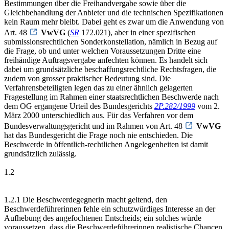
Bestimmungen über die Freihandvergabe sowie über die
Gleichbehandlung der Anbieter und die technischen Spezifikationen
kein Raum mehr bleibt. Dabei geht es zwar um die Anwendung von
Art. 48
VwVG
(
SR
172.021), aber in einer spezifischen
submissionsrechtlichen Sonderkonstellation, nämlich in Bezug auf
die Frage, ob und unter welchen Voraussetzungen Dritte eine
freihändige Auftragsvergabe anfechten können. Es handelt sich
dabei um grundsätzliche beschaffungsrechtliche Rechtsfragen, die
zudem von grosser praktischer Bedeutung sind. Die
Verfahrensbeteiligten legen das zu einer ähnlich gelagerten
Fragestellung im Rahmen einer staatsrechtlichen Beschwerde nach
dem OG ergangene Urteil des Bundesgerichts
2P.282/1999
vom 2.
März 2000 unterschiedlich aus. Für das Verfahren vor dem
Bundesverwaltungsgericht und im Rahmen von Art. 48
VwVG
hat das Bundesgericht die Frage noch nie entschieden. Die
Beschwerde in öffentlich-rechtlichen Angelegenheiten ist damit
grundsätzlich zulässig.
1.2
1.2.1 Die Beschwerdegegnerin macht geltend, den
Beschwerdeführerinnen fehle ein schutzwürdiges Interesse an der
Aufhebung des angefochtenen Entscheids; ein solches würde
voraussetzen, dass die Beschwerdeführerinnen realistische Chancen