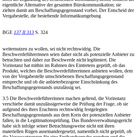
eigentliche Alternative der gesamten Bürokommunikation; sie
zielten damit am Beschaffungsgegenstand vorbei. Der Entscheid der
Vergabestelle, die bestehende Informatikumgebung
BGE
137 II 313
S. 324
weiternutzen zu wollen, sei nicht rechtswidrig. Die
Beschwerdeführerinnen seien daher nicht als potenzielle Anbieter zu
betrachten und daher zur Beschwerde nicht legitimiert. Die
Vorinstanz hat mithin im Rahmen des Eintretens geprüft, ob das
Produkt, welches die Beschwerdeführerinnen anbieten wollen, dem
von der Vergabestelle umschriebenen Beschaffungsgegenstand
entspreche und ob die anbieterbezogene Einschränkung des
Beschaffungsgegenstands unzulässig sei.
3.5 Die Beschwerdeführerinnen machen geltend, die Vorinstanz
verschiebe damit unzulässigerweise die Prüfung der Frage, ob sie
aufgrund des ihres Erachtens rechtswidrig festgelegten
Beschaffungsgegenstands aus dem Kreis der potenziellen Anbieter
fallen, in die Legitimationsprüfung. Das Bundesverwaltungsgericht
habe sich infolge seiner Betrachtungsweise nicht mit ihren
materiellen Rügen auseinandergesetzt, namentlich nicht geprüft, ob
die Voraussetzungen für eine Freihandvergabe gegeben und die