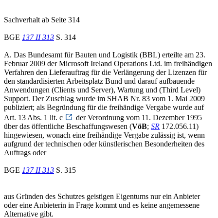
Sachverhalt ab Seite 314
BGE
137 II 313
S. 314
A. Das Bundesamt für Bauten und Logistik (BBL) erteilte am 23.
Februar 2009 der Microsoft Ireland Operations Ltd. im freihändigen
Verfahren den Lieferauftrag für die Verlängerung der Lizenzen für
den standardisierten Arbeitsplatz Bund und darauf aufbauende
Anwendungen (Clients und Server), Wartung und (Third Level)
Support. Der Zuschlag wurde im SHAB Nr. 83 vom 1. Mai 2009
publiziert; als Begründung für die freihändige Vergabe wurde auf
Art. 13 Abs. 1 lit. c
der Verordnung vom 11. Dezember 1995
über das öffentliche Beschaffungswesen (
VöB
;
SR
172.056.11)
hingewiesen, wonach eine freihändige Vergabe zulässig ist, wenn
aufgrund der technischen oder künstlerischen Besonderheiten des
Auftrags oder
BGE
137 II 313
S. 315
aus Gründen des Schutzes geistigen Eigentums nur ein Anbieter
oder eine Anbieterin in Frage kommt und es keine angemessene
Alternative gibt.