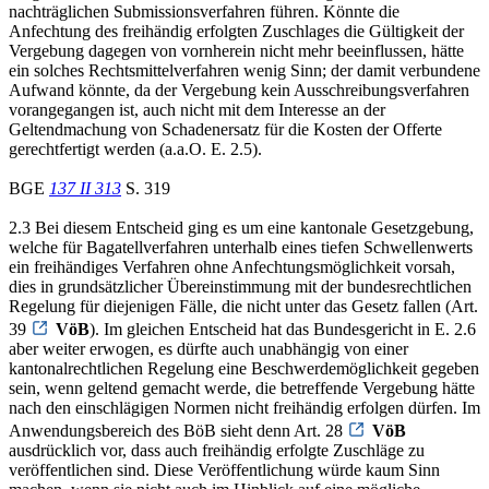
nachträglichen Submissionsverfahren führen. Könnte die
Anfechtung des freihändig erfolgten Zuschlages die Gültigkeit der
Vergebung dagegen von vornherein nicht mehr beeinflussen, hätte
ein solches Rechtsmittelverfahren wenig Sinn; der damit verbundene
Aufwand könnte, da der Vergebung kein Ausschreibungsverfahren
vorangegangen ist, auch nicht mit dem Interesse an der
Geltendmachung von Schadenersatz für die Kosten der Offerte
gerechtfertigt werden (a.a.O. E. 2.5).
BGE
137 II 313
S. 319
2.3 Bei diesem Entscheid ging es um eine kantonale Gesetzgebung,
welche für Bagatellverfahren unterhalb eines tiefen Schwellenwerts
ein freihändiges Verfahren ohne Anfechtungsmöglichkeit vorsah,
dies in grundsätzlicher Übereinstimmung mit der bundesrechtlichen
Regelung für diejenigen Fälle, die nicht unter das Gesetz fallen (Art.
39
VöB
). Im gleichen Entscheid hat das Bundesgericht in E. 2.6
aber weiter erwogen, es dürfte auch unabhängig von einer
kantonalrechtlichen Regelung eine Beschwerdemöglichkeit gegeben
sein, wenn geltend gemacht werde, die betreffende Vergebung hätte
nach den einschlägigen Normen nicht freihändig erfolgen dürfen. Im
Anwendungsbereich des BöB sieht denn Art. 28
VöB
ausdrücklich vor, dass auch freihändig erfolgte Zuschläge zu
veröffentlichen sind. Diese Veröffentlichung würde kaum Sinn