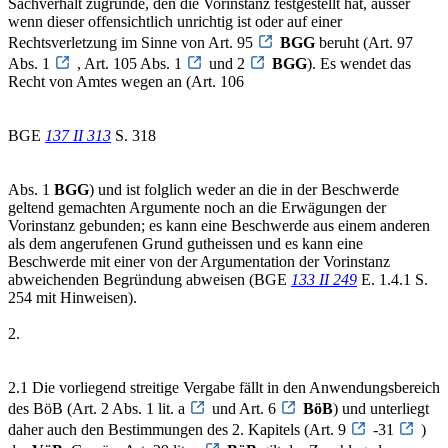
Sachverhalt zugrunde, den die Vorinstanz festgestellt hat, ausser
wenn dieser offensichtlich unrichtig ist oder auf einer
Rechtsverletzung im Sinne von Art. 95
BGG
beruht (Art. 97
Abs. 1
, Art. 105 Abs. 1
und 2
BGG
). Es wendet das
Recht von Amtes wegen an (Art. 106
BGE
137 II 313
S. 318
Abs. 1
BGG
) und ist folglich weder an die in der Beschwerde
geltend gemachten Argumente noch an die Erwägungen der
Vorinstanz gebunden; es kann eine Beschwerde aus einem anderen
als dem angerufenen Grund gutheissen und es kann eine
Beschwerde mit einer von der Argumentation der Vorinstanz
abweichenden Begründung abweisen (BGE
133 II 249
E. 1.4.1 S.
254 mit Hinweisen).
2.
2.1 Die vorliegend streitige Vergabe fällt in den Anwendungsbereich
des BöB (Art. 2 Abs. 1 lit. a
und Art. 6
BöB
) und unterliegt
daher auch den Bestimmungen des 2. Kapitels (Art. 9
-31
)