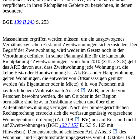
verpflichtet, in ihren Richtplänen Gebiete zu bezeichnen, in denen
besondere
BGE
139 II 243
S. 253
Massnahmen ergriffen werden müssen, um ein ausgewogenes
Verhältnis zwischen Erst- und Zweitwohnungen sicherzustellen. Der
Begriff der Zweitwohnung wird weder im Gesetz noch in der
Verordnung definiert. In seiner Planungshilfe für die kantonale
Richtplanung "Zweitwohnungen" vom Juni 2010 (Ziff. 3 S. 8) geht
das ARE davon aus, dass Zweitwohnung jede Wohnung ist, die
keine Erst- oder Hauptwohnung ist. Als Erst- oder Hauptwohnung
gelten Wohnungen, die entweder von Ortsansässigen genutzt
werden (als Eigentümer oder in Miete), d.h. von Personen mit
zivilrechtlichem Wohnsitz nach Art. 23
ZGB
, oder die von
Personen bewohnt werden, die am Ort oder in der Region
berufstätig sind bzw. in Ausbildung stehen und über eine
Aufenthaltsbewilligung verfügen. Nach der bundesgerichtlichen
Rechtsprechung erstreckt sich die verfassungsmässig vorgesehene
Wohneigentumsförderung (Art. 108
BV
) nur auf Erst- und nicht
auf Zweitwohnungen (BGE
132 I 157
E. 5.3 S. 165 mit
Hinweisen). Dementsprechend schliessen Art. 2 Abs. 3
des
Wohnbau- und Eigentumsförderungsgesetzes vom 4. Oktober 1974