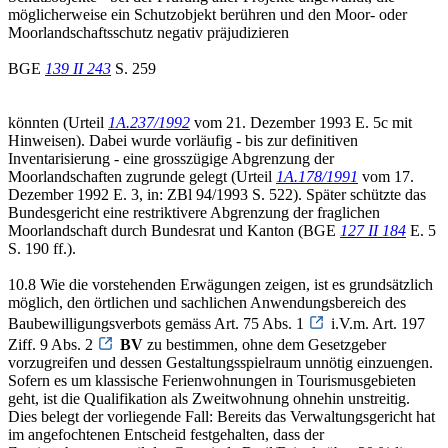
möglicherweise ein Schutzobjekt berühren und den Moor- oder
Moorlandschaftsschutz negativ präjudizieren
BGE
139 II 243
S. 259
könnten (Urteil
1A.237/1992
vom 21. Dezember 1993 E. 5c mit
Hinweisen). Dabei wurde vorläufig - bis zur definitiven
Inventarisierung - eine grosszügige Abgrenzung der
Moorlandschaften zugrunde gelegt (Urteil
1A.178/1991
vom 17.
Dezember 1992 E. 3, in: ZBl 94/1993 S. 522). Später schützte das
Bundesgericht eine restriktivere Abgrenzung der fraglichen
Moorlandschaft durch Bundesrat und Kanton (BGE
127 II 184
E. 5
S. 190 ff.).
10.8 Wie die vorstehenden Erwägungen zeigen, ist es grundsätzlich
möglich, den örtlichen und sachlichen Anwendungsbereich des
Baubewilligungsverbots gemäss Art. 75 Abs. 1
i.V.m. Art. 197
Ziff. 9 Abs. 2
BV
zu bestimmen, ohne dem Gesetzgeber
vorzugreifen und dessen Gestaltungsspielraum unnötig einzuengen.
Sofern es um klassische Ferienwohnungen in Tourismusgebieten
geht, ist die Qualifikation als Zweitwohnung ohnehin unstreitig.
Dies belegt der vorliegende Fall: Bereits das Verwaltungsgericht hat
im angefochtenen Entscheid festgehalten, dass der