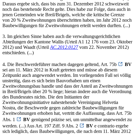
Daraus ergebe sich, dass bis zum 31. Dezember 2012 schweizweit
noch das bestehende Recht gelte. Dies habe zur Folge, dass auch in
jenen Gemeinden wie Breil/Brigels, welche die kritische Grenze
von 20 % Zweitwohnungen überschritten haben, im Jahr 2012 noch
Baubewilligungen für Zweitwohnungen erteilt werden durften. (...)
3. Im gleichen Sinne haben auch die verwaltungsgerichtlichen
Abteilungen der Kantone Wallis (Urteil A1 12 176 vom 23. Oktober
2012) und Waadt (Urteil
AC.2012.0127
vom 22. November 2012)
entschieden. (...)
4. Die Beschwerdeführer machen dagegen geltend, Art. 75b
BV
sei am 11. März 2012 in Kraft getreten und müsse ab diesem
Zeitpunkt auch angewendet werden. Im vorliegenden Fall sei völlig
unstreitig, dass es sich beim Bauvorhaben um einen
Zweitwohnungsbau handle und dass der Anteil an Zweitwohnungen
in Breil/Brigels über 20 % liege; hieran ändere auch die Verordnung
des Bundesrates nichts. Die den Initianten der
Zweitwohnungsinitiative nahestehende Vereinigung Helvetia
Nostra, die Beschwerde gegen zahlreiche Baubewilligungen für
Zweitwohnungen erhoben hat, vertritt die Auffassung, dass Art. 75b
Abs. 1
BV
genügend präzise sei, um unmittelbar angewendet zu
werden. (...) Aus Art. 197 Ziff. 9 Abs. 2
BV
e contrario ergebe
sich lediglich, dass Baubewilligungen, die nach dem 11. März 2012