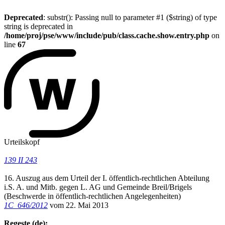
Deprecated
: substr(): Passing null to parameter #1 ($string) of type
string is deprecated in
/home/proj/pse/www/include/pub/class.cache.show.entry.php
on
line
67
Urteilskopf
139 II 243
16. Auszug aus dem Urteil der I. öffentlich-rechtlichen Abteilung
i.S. A. und Mitb. gegen L. AG und Gemeinde Breil/Brigels
(Beschwerde in öffentlich-rechtlichen Angelegenheiten)
1C_646/2012
vom 22. Mai 2013
Regeste (de):