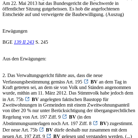
Am 22. Mai 2013 hat das Bundesgericht die Beschwerde in
öffentlicher Sitzung gutgeheissen. Es hob die angefochtenen
Entscheide auf und verweigerte die Baubewilligung. (Auszug)
Erwägungen
BGE
139 II 243
S. 245
Aus den Erwägungen:
2. Das Verwaltungsgericht führte aus, dass die neue
Verfassungsbestimmung gemäss Art. 195
BV
an dem Tag in
Kraft getreten sei, an dem sie von Volk und Ständen angenommen
wurde, mithin am 11. März 2012. Das Stimmvolk habe jedoch dem
in Art. 75b
BV
angelegten faktischen Baustopp für
Zweitwohnungen in Gemeinden mit einem Zweitwohnungsanteil
von über 20 % nur unter Berücksichtigung der übergangsrechtlichen
Regelung von Art. 197 Ziff. 9
BV
(in den
Abstimmungsunterlagen noch Art. 197 Ziff. 8
BV
) zugestimmt.
Der neue Art. 75b
BV
dürfe deshalb nur zusammen mit dem
neuen Art. 197 Ziff. 9
BV
gelesen und verstanden werden. (...)