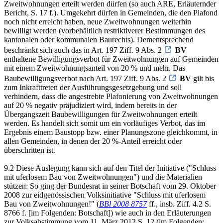
Zweitwohnungen erteilt werden dürfen (so auch ARE, Erläuternder
Bericht, S. 17 f.). Umgekehrt dürfen in Gemeinden, die den Plafond
noch nicht erreicht haben, neue Zweitwohnungen weiterhin
bewilligt werden (vorbehältlich restriktiverer Bestimmungen des
kantonalen oder kommunalen Baurechts). Dementsprechend
beschränkt sich auch das in Art. 197 Ziff. 9 Abs. 2
BV
enthaltene Bewilligungsverbot für Zweitwohnungen auf Gemeinden
mit einem Zweitwohnungsanteil von 20 % und mehr. Das
Baubewilligungsverbot nach Art. 197 Ziff. 9 Abs. 2
BV
gilt bis
zum Inkrafttreten der Ausführungsgesetzgebung und soll
verhindern, dass die angestrebte Plafonierung von Zweitwohnungen
auf 20 % negativ präjudiziert wird, indem bereits in der
Übergangszeit Baubewilligungen für Zweitwohnungen erteilt
werden. Es handelt sich somit um ein vorläufiges Verbot, das im
Ergebnis einem Baustopp bzw. einer Planungszone gleichkommt, in
allen Gemeinden, in denen der 20 %-Anteil erreicht oder
überschritten ist.
9.2 Diese Auslegung kann sich auf den Titel der Initiative ("Schluss
mit uferlosem Bau von Zweitwohnungen") und die Materialien
stützen: So ging der Bundesrat in seiner Botschaft vom 29. Oktober
2008 zur eidgenössischen Volksinitiative "Schluss mit uferlosem
Bau von Zweitwohnungen!" (
BBl 2008 8757
ff., insb. Ziff. 4.2 S.
8766 f. [im Folgenden: Botschaft]) wie auch in den Erläuterungen
zur Volksabstimmung vom 11. März 2012 S. 12 (im Folgenden: