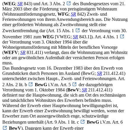
(
WEG
;
SR
843) und Art. 3 Abs. 2
des Bundesgesetzes vom 21.
März 2003 über die Förderung von preisgünstigem Wohnraum
(Wohnraumförderungsgesetz,
WFG
;
SR
842) Zweit- und
Ferienwohnungen von ihrem Anwendungsbereich aus. Die Nutzung
einer geförderten Wohnung als Zweitwohnung stellt eine
Zweckentfremdung dar (Art. 15 Abs. 1
der Verordnung vom 30.
November 1981 zum
WEG
[VWEG;
SR
843.1]). Art. 4 Abs. 1
der Verordnung vom 3. Oktober 1994 über die
Wohneigentumsförderung mit Mitteln der beruflichen Vorsorge
(
WEFV
;
SR
831.411) verlangt, dass die Wohnnutzung am Wohnsitz
oder am gewöhnlichen Aufenthalt der versicherten Person erfolgen
muss.
Das Bundesgesetz vom 16. Dezember 1983 über den Erwerb von
Grundstücken durch Personen im Ausland (BewG;
SR
211.412.41)
unterscheidet zwischen Haupt-, Zweit- und Ferienwohnungen. Art.
2 Abs. 2 lit. b
BewG
i.V.m. Art. 5
der dazugehörigen
Verordnung vom 1. Oktober 1984 (
BewV
;
SR
211.412.411)
definiert nur die Hauptwohnung, die sich am Ort des rechtmässigen
und tatsächlichen Wohnsitzes des Erwerbers befinden muss.
Während der Erwerb einer Hauptwohnung bewilligungsfrei ist,
kann der Erwerb einer Zweitwohnung bewilligt werden, wenn der
Erwerber zum Ort aussergewöhnlich enge, schutzwürdige
Beziehungen unterhält (Art. 9 Abs. 1 lit. c
BewG
i.V.m. Art. 6
BewV
). Dagegen kann der Erwerb einer