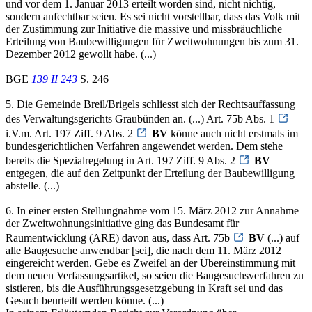
und vor dem 1. Januar 2013 erteilt worden sind, nicht nichtig,
sondern anfechtbar seien. Es sei nicht vorstellbar, dass das Volk mit
der Zustimmung zur Initiative die massive und missbräuchliche
Erteilung von Baubewilligungen für Zweitwohnungen bis zum 31.
Dezember 2012 gewollt habe. (...)
BGE
139 II 243
S. 246
5. Die Gemeinde Breil/Brigels schliesst sich der Rechtsauffassung
des Verwaltungsgerichts Graubünden an. (...) Art. 75b Abs. 1
i.V.m. Art. 197 Ziff. 9 Abs. 2
BV
könne auch nicht erstmals im
bundesgerichtlichen Verfahren angewendet werden. Dem stehe
bereits die Spezialregelung in Art. 197 Ziff. 9 Abs. 2
BV
entgegen, die auf den Zeitpunkt der Erteilung der Baubewilligung
abstelle. (...)
6. In einer ersten Stellungnahme vom 15. März 2012 zur Annahme
der Zweitwohnungsinitiative ging das Bundesamt für
Raumentwicklung (ARE) davon aus, dass Art. 75b
BV
(...) auf
alle Baugesuche anwendbar [sei], die nach dem 11. März 2012
eingereicht werden. Gebe es Zweifel an der Übereinstimmung mit
dem neuen Verfassungsartikel, so seien die Baugesuchsverfahren zu
sistieren, bis die Ausführungsgesetzgebung in Kraft sei und das
Gesuch beurteilt werden könne. (...)