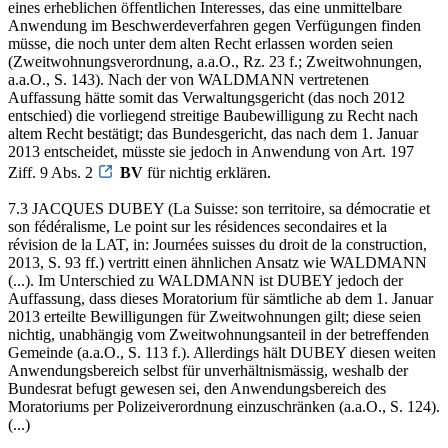
eines erheblichen öffentlichen Interesses, das eine unmittelbare
Anwendung im Beschwerdeverfahren gegen Verfügungen finden
müsse, die noch unter dem alten Recht erlassen worden seien
(Zweitwohnungsverordnung, a.a.O., Rz. 23 f.; Zweitwohnungen,
a.a.O., S. 143). Nach der von WALDMANN vertretenen
Auffassung hätte somit das Verwaltungsgericht (das noch 2012
entschied) die vorliegend streitige Baubewilligung zu Recht nach
altem Recht bestätigt; das Bundesgericht, das nach dem 1. Januar
2013 entscheidet, müsste sie jedoch in Anwendung von Art. 197
Ziff. 9 Abs. 2
BV
für nichtig erklären.
7.3 JACQUES DUBEY (La Suisse: son territoire, sa démocratie et
son fédéralisme, Le point sur les résidences secondaires et la
révision de la LAT, in: Journées suisses du droit de la construction,
2013, S. 93 ff.) vertritt einen ähnlichen Ansatz wie WALDMANN
(...). Im Unterschied zu WALDMANN ist DUBEY jedoch der
Auffassung, dass dieses Moratorium für sämtliche ab dem 1. Januar
2013 erteilte Bewilligungen für Zweitwohnungen gilt; diese seien
nichtig, unabhängig vom Zweitwohnungsanteil in der betreffenden
Gemeinde (a.a.O., S. 113 f.). Allerdings hält DUBEY diesen weiten
Anwendungsbereich selbst für unverhältnismässig, weshalb der
Bundesrat befugt gewesen sei, den Anwendungsbereich des
Moratoriums per Polizeiverordnung einzuschränken (a.a.O., S. 124).
(...)