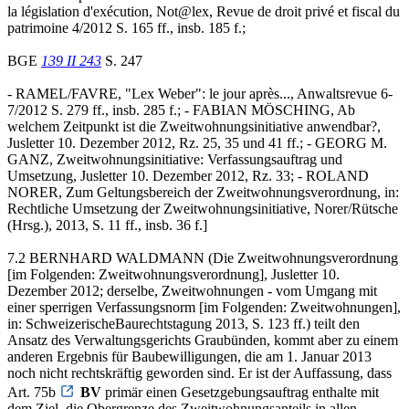
la législation d'exécution, Not@lex, Revue de droit privé et fiscal du
patrimoine 4/2012 S. 165 ff., insb. 185 f.;
BGE
139 II 243
S. 247
- RAMEL/FAVRE, "Lex Weber": le jour après..., Anwaltsrevue 6-
7/2012 S. 279 ff., insb. 285 f.; - FABIAN MÖSCHING, Ab
welchem Zeitpunkt ist die Zweitwohnungsinitiative anwendbar?,
Jusletter 10. Dezember 2012, Rz. 25, 35 und 41 ff.; - GEORG M.
GANZ, Zweitwohnungsinitiative: Verfassungsauftrag und
Umsetzung, Jusletter 10. Dezember 2012, Rz. 33; - ROLAND
NORER, Zum Geltungsbereich der Zweitwohnungsverordnung, in:
Rechtliche Umsetzung der Zweitwohnungsinitiative, Norer/Rütsche
(Hrsg.), 2013, S. 11 ff., insb. 36 f.]
7.2 BERNHARD WALDMANN (Die Zweitwohnungsverordnung
[im Folgenden: Zweitwohnungsverordnung], Jusletter 10.
Dezember 2012; derselbe, Zweitwohnungen - vom Umgang mit
einer sperrigen Verfassungsnorm [im Folgenden: Zweitwohnungen],
in: SchweizerischeBaurechtstagung 2013, S. 123 ff.) teilt den
Ansatz des Verwaltungsgerichts Graubünden, kommt aber zu einem
anderen Ergebnis für Baubewilligungen, die am 1. Januar 2013
noch nicht rechtskräftig geworden sind. Er ist der Auffassung, dass
Art. 75b
BV
primär einen Gesetzgebungsauftrag enthalte mit
dem Ziel, die Obergrenze des Zweitwohnungsanteils in allen