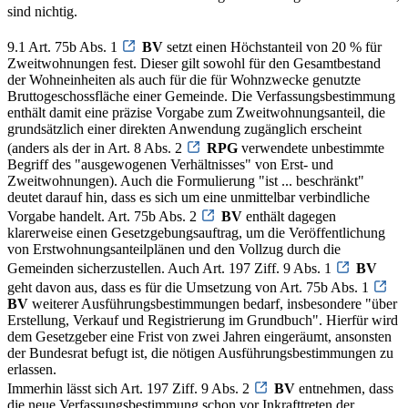
sind nichtig.
9.1 Art. 75b Abs. 1
BV
setzt einen Höchstanteil von 20 % für
Zweitwohnungen fest. Dieser gilt sowohl für den Gesamtbestand
der Wohneinheiten als auch für die für Wohnzwecke genutzte
Bruttogeschossfläche einer Gemeinde. Die Verfassungsbestimmung
enthält damit eine präzise Vorgabe zum Zweitwohnungsanteil, die
grundsätzlich einer direkten Anwendung zugänglich erscheint
(anders als der in Art. 8 Abs. 2
RPG
verwendete unbestimmte
Begriff des "ausgewogenen Verhältnisses" von Erst- und
Zweitwohnungen). Auch die Formulierung "ist ... beschränkt"
deutet darauf hin, dass es sich um eine unmittelbar verbindliche
Vorgabe handelt. Art. 75b Abs. 2
BV
enthält dagegen
klarerweise einen Gesetzgebungsauftrag, um die Veröffentlichung
von Erstwohnungsanteilplänen und den Vollzug durch die
Gemeinden sicherzustellen. Auch Art. 197 Ziff. 9 Abs. 1
BV
geht davon aus, dass es für die Umsetzung von Art. 75b Abs. 1
BV
weiterer Ausführungsbestimmungen bedarf, insbesondere "über
Erstellung, Verkauf und Registrierung im Grundbuch". Hierfür wird
dem Gesetzgeber eine Frist von zwei Jahren eingeräumt, ansonsten
der Bundesrat befugt ist, die nötigen Ausführungsbestimmungen zu
erlassen.
Immerhin lässt sich Art. 197 Ziff. 9 Abs. 2
BV
entnehmen, dass
die neue Verfassungsbestimmung schon vor Inkrafttreten der