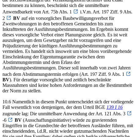
bestimmen zu können, beschränkt sich die unmittelbare
Anwendbarkeit von Art. 75b Abs. 1
i.V.m. Art. 197 Ziff. 9 Abs.
2
BV
auf ein vorsorgliches Baubewilligungsverbot für
Zweitwohnungen in den betroffenen Gemeinden bis zum
Inkrafttreten der Ausführungsbestimmungen. Im Ergebnis kommt
dieses vorsorgliche Verbot einer Planungszone gleich. Es ist weit
auszulegen, um dem Gesetzgeber nicht vorzugreifen und eine
Präjudizierung der künftigen Ausführungsbestimmungen zu
vermeiden. Es handelt sich insoweit um eine bloss vorübergehende
Einschränkung der Eigentumsgarantie zwischen dem
Abstimmungstermin und dem Erlass der
Ausführungsbestimmungen. Dieser soll innerhalb von zwei Jahren
nach dem Abstimmungstermin erfolgen (Art. 197 Ziff. 9 Abs. 1
BV
). Für derartige vorsorgliche und zeitlich beschränkte
Massnahmen sind keine hohen Anforderungen an die Bestimmtheit
der Norm zu stellen.
10.6 Namentlich in diesem Punkt unterscheidet sich der vorliegende
Fall wesentlich von demjenigen, der dem Urteil BGE
139 I 16
zugrunde lag: Die unmittelbare Anwendung der Art. 121 Abs. 3
-6
BV
(Ausschaffungsinitiative) würde zu gravierenden
Eingriffen in die Grundrechte der betroffenen Ausländer führen, mit
einschneidenden, i.d.R. nicht wieder gutzumachenden Nachteilen
für sie und ihre Familien; dabei stellen sich heikle völkerrechtliche