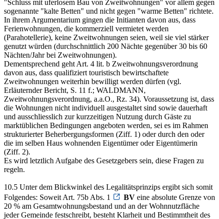
"Schluss mit uferlosem Bau von Zweitwohnungen" vor allem gegen
sogenannte "kalte Betten" und nicht gegen "warme Betten" richtete.
In ihrem Argumentarium gingen die Initianten davon aus, dass
Ferienwohnungen, die kommerziell vermietet werden
(Parahotellerie), keine Zweitwohnungen seien, weil sie viel stärker
genutzt würden (durchschnittlich 200 Nächte gegenüber 30 bis 60
Nächten/Jahr bei Zweitwohnungen).
Dementsprechend geht Art. 4 lit. b Zweitwohnungsverordnung
davon aus, dass qualifiziert touristisch bewirtschaftete
Zweitwohnungen weiterhin bewilligt werden dürfen (vgl.
Erläuternder Bericht, S. 11 f.; WALDMANN,
Zweitwohnungsverordnung, a.a.O., Rz. 34). Voraussetzung ist, dass
die Wohnungen nicht individuell ausgestaltet sind sowie dauerhaft
und ausschliesslich zur kurzzeitigen Nutzung durch Gäste zu
marktüblichen Bedingungen angeboten werden, sei es im Rahmen
strukturierter Beherbergungsformen (Ziff. 1) oder durch den oder
die im selben Haus wohnenden Eigentümer oder Eigentümerin
(Ziff. 2).
Es wird letztlich Aufgabe des Gesetzgebers sein, diese Fragen zu
regeln.
10.5 Unter dem Blickwinkel des Legalitätsprinzips ergibt sich somit
Folgendes: Soweit Art. 75b Abs. 1
BV
eine absolute Grenze von
20 % am Gesamtwohnungsbestand und an der Wohnnutzfläche
jeder Gemeinde festschreibt, besteht Klarheit und Bestimmtheit des