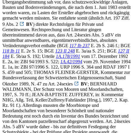
Übergangsbestimmung sah vor, dass schutzzweckwidrige Anlagen,
Bauten und Bodenveränderungen, die nach dem 1. Juni 1983 erstellt
worden waren, zu Lasten der Ersteller abgebrochen und rückgängig
gemacht werden müssten. Sie entfaltete somit (ähnlich Art. 197 Ziff.
9 Abs. 2
BV
) direkte Rechtsfolgen für Private und
Gemeinwesen. Rechtsprechung und Literatur gingen
übereinstimmend davon aus, dass Art. 24sexies Abs. 5 aBV ein
unmittelbar anwendbares, eigentümerverbindliches, absolutes
Veränderungsverbot enthalte (BGE
117 Ib 237
E. 2b S. 246 f.; BGE
118 Ib 11
E. 2e S. 15; BGE
123 II 248
E. 3a/aa S. 251; BGE
127 II
184
E. 5b/aa S. 192; Urteile
1A.178/1991
vom 17. Dezember 1992
E. 2a, in: ZBl 94/1993 S. 522;
1A.42/1994
vom 29. November 1994
E. 1a, in: ZBl 97/1996 S. 122, URP 1996 S. 364 und RDAF 1997 I
S. 459 und 505; THOMAS FLEINER-GERSTER, Kommentar zur
Bundesverfassung der Schweizerischen Eidgenossenschaft, Stand
Oktober 1989, N. 47 zu Art. 24sexies
BV
; BERNHARD
WALDMANN, Der Schutz von Mooren und Moorlandschaften,
1997, S. 70 ff.; JEAN-BAPTISTE ZUFFEREY, in: Kommentar
NHG, Allg. Teil, Keller/Zufferey/Fahrländer [Hrsg.], 1997, 2. Kap.
Rz. 91 f.). Allerdings mussten die Moorbiotope und
Moorlandschaften von besonderer Schönheit und nationaler
Bedeutung erst noch durch ein Inventar des Bundes bezeichnet und
von den Kantonen parzellenscharf abgegrenzt werden. Art. 24sexies
Abs. 5 aBV wurde daher - bis zur definitiven Festlegung der
Schutzobjekte - bei der Prüfung aller Projekte angewandt, die