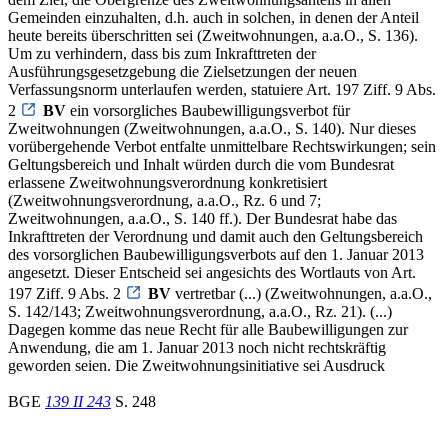
Gemeinden einzuhalten, d.h. auch in solchen, in denen der Anteil
heute bereits überschritten sei (Zweitwohnungen, a.a.O., S. 136).
Um zu verhindern, dass bis zum Inkrafttreten der
Ausführungsgesetzgebung die Zielsetzungen der neuen
Verfassungsnorm unterlaufen werden, statuiere Art. 197 Ziff. 9 Abs.
2
BV
ein vorsorgliches Baubewilligungsverbot für
Zweitwohnungen (Zweitwohnungen, a.a.O., S. 140). Nur dieses
vorübergehende Verbot entfalte unmittelbare Rechtswirkungen; sein
Geltungsbereich und Inhalt würden durch die vom Bundesrat
erlassene Zweitwohnungsverordnung konkretisiert
(Zweitwohnungsverordnung, a.a.O., Rz. 6 und 7;
Zweitwohnungen, a.a.O., S. 140 ff.). Der Bundesrat habe das
Inkrafttreten der Verordnung und damit auch den Geltungsbereich
des vorsorglichen Baubewilligungsverbots auf den 1. Januar 2013
angesetzt. Dieser Entscheid sei angesichts des Wortlauts von Art.
197 Ziff. 9 Abs. 2
BV
vertretbar (...) (Zweitwohnungen, a.a.O.,
S. 142/143; Zweitwohnungsverordnung, a.a.O., Rz. 21). (...)
Dagegen komme das neue Recht für alle Baubewilligungen zur
Anwendung, die am 1. Januar 2013 noch nicht rechtskräftig
geworden seien. Die Zweitwohnungsinitiative sei Ausdruck
BGE
139 II 243
S. 248