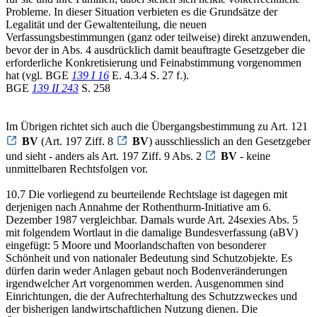
Probleme. In dieser Situation verbieten es die Grundsätze der
Legalität und der Gewaltenteilung, die neuen
Verfassungsbestimmungen (ganz oder teilweise) direkt anzuwenden,
bevor der in Abs. 4 ausdrücklich damit beauftragte Gesetzgeber die
erforderliche Konkretisierung und Feinabstimmung vorgenommen
hat (vgl. BGE
139 I 16
E. 4.3.4 S. 27 f.).
BGE
139 II 243
S. 258
Im Übrigen richtet sich auch die Übergangsbestimmung zu Art. 121
BV
(Art. 197 Ziff. 8
BV
) ausschliesslich an den Gesetzgeber
und sieht - anders als Art. 197 Ziff. 9 Abs. 2
BV
- keine
unmittelbaren Rechtsfolgen vor.
10.7 Die vorliegend zu beurteilende Rechtslage ist dagegen mit
derjenigen nach Annahme der Rothenthurm-Initiative am 6.
Dezember 1987 vergleichbar. Damals wurde Art. 24sexies Abs. 5
mit folgendem Wortlaut in die damalige Bundesverfassung (aBV)
eingefügt: 5 Moore und Moorlandschaften von besonderer
Schönheit und von nationaler Bedeutung sind Schutzobjekte. Es
dürfen darin weder Anlagen gebaut noch Bodenveränderungen
irgendwelcher Art vorgenommen werden. Ausgenommen sind
Einrichtungen, die der Aufrechterhaltung des Schutzzweckes und
der bisherigen landwirtschaftlichen Nutzung dienen. Die