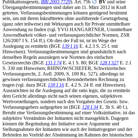
Publikationsgesetz,
BBl 2003 7729
). Art. 75b
BV
und seine
Übergangsbestimmungen sind daher am 11. März 2012 in Kraft
getreten. Verfassungsbestimmungen können genügend bestimmt
sein, um mit ihrem Inkrafttreten ohne ausführende Gesetzgebung
(ganz oder teilweise) mit Wirkungen auch für Private unmittelbare
Anwendung zu finden (vgl. YVO HANGARTNER, Unmittelbare
Anwendbarkeit völker- und verfassungsrechtlicher Normen, ZSR
126/2007 I S. 154 ff.). Ob dies der Fall ist, ist im Wege der
Auslegung zu ermitteln (BGE
139 I 16
E. 4.2.3 S. 25 f. mit
Hinweisen). Verfassungsbestimmungen sind grundsätzlich nach
denselben Regeln auszulegen wie Normen des einfachen
Gesetzesrechts (BGE
131 I 74
E. 4.1 S. 80; BGE
128 I 327
E. 2.1
S. 330 mit Hinweisen; RHINOW/SCHEFER, Schweizerisches
Verfassungsrecht, 2. Aufl. 2009, S. 109 Rz. 527); allerdings ist
gewissen verfassungsrechtlichen Besonderheiten Rechnung zu
tragen (vgl. dazu BGE
139 I 16
E. 4.2 S. 24 ff. mit Hinweisen).
Auszurichten ist die Auslegung auf die ratio legis, die zu ermitteln
dem Gericht allerdings nicht nach seinen eigenen, subjektiven
Wertvorstellungen, sondern nach den Vorgaben des Gesetz- bzw.
Verfassungsgebers aufgegeben ist (BGE
128 I 34
E. 3b S. 40 f.).
Beruht eine Verfassungsbestimmung auf einer Volksinitiative, ist das
subjektive Verständnis der Initianten nicht massgeblich. Dagegen
können die Begründung der Initiative sowie Argumente und
Stellungnahmen der Initianten wie auch der Initiativgegner und der
Behörden im Vorfeld der Abstimmung im Rahmen der historischen