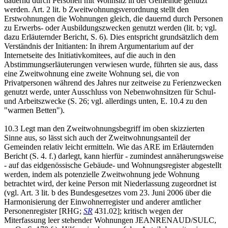
dauernd durch Personen mit Wohnsitz in der Gemeinde genutzt
werden. Art. 2 lit. b Zweitwohnungsverordnung stellt den
Erstwohnungen die Wohnungen gleich, die dauernd durch Personen
zu Erwerbs- oder Ausbildungszwecken genutzt werden (lit. b; vgl.
dazu Erläuternder Bericht, S. 6). Dies entspricht grundsätzlich dem
Verständnis der Initianten: In ihrem Argumentarium auf der
Internetseite des Initiativkomitees, auf die auch in den
Abstimmungserläuterungen verwiesen wurde, führten sie aus, dass
eine Zweitwohnung eine zweite Wohnung sei, die von
Privatpersonen während des Jahres nur zeitweise zu Ferienzwecken
genutzt werde, unter Ausschluss von Nebenwohnsitzen für Schul-
und Arbeitszwecke (S. 26; vgl. allerdings unten, E. 10.4 zu den
"warmen Betten").
10.3 Legt man den Zweitwohnungsbegriff im oben skizzierten
Sinne aus, so lässt sich auch der Zweitwohnungsanteil der
Gemeinden relativ leicht ermitteln. Wie das ARE im Erläuternden
Bericht (S. 4. f.) darlegt, kann hierfür - zumindest annäherungsweise
- auf das eidgenössische Gebäude- und Wohnungsregister abgestellt
werden, indem als potenzielle Zweitwohnung jede Wohnung
betrachtet wird, der keine Person mit Niederlassung zugeordnet ist
(vgl. Art. 3 lit. b des Bundesgesetzes vom 23. Juni 2006 über die
Harmonisierung der Einwohnerregister und anderer amtlicher
Personenregister [RHG;
SR
431.02]; kritisch wegen der
Miterfassung leer stehender Wohnungen JEANRENAUD/SULC,