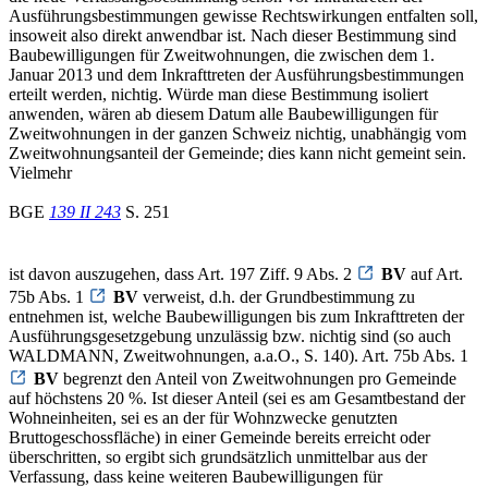
Ausführungsbestimmungen gewisse Rechtswirkungen entfalten soll,
insoweit also direkt anwendbar ist. Nach dieser Bestimmung sind
Baubewilligungen für Zweitwohnungen, die zwischen dem 1.
Januar 2013 und dem Inkrafttreten der Ausführungsbestimmungen
erteilt werden, nichtig. Würde man diese Bestimmung isoliert
anwenden, wären ab diesem Datum alle Baubewilligungen für
Zweitwohnungen in der ganzen Schweiz nichtig, unabhängig vom
Zweitwohnungsanteil der Gemeinde; dies kann nicht gemeint sein.
Vielmehr
BGE
139 II 243
S. 251
ist davon auszugehen, dass Art. 197 Ziff. 9 Abs. 2
BV
auf Art.
75b Abs. 1
BV
verweist, d.h. der Grundbestimmung zu
entnehmen ist, welche Baubewilligungen bis zum Inkrafttreten der
Ausführungsgesetzgebung unzulässig bzw. nichtig sind (so auch
WALDMANN, Zweitwohnungen, a.a.O., S. 140). Art. 75b Abs. 1
BV
begrenzt den Anteil von Zweitwohnungen pro Gemeinde
auf höchstens 20 %. Ist dieser Anteil (sei es am Gesamtbestand der
Wohneinheiten, sei es an der für Wohnzwecke genutzten
Bruttogeschossfläche) in einer Gemeinde bereits erreicht oder
überschritten, so ergibt sich grundsätzlich unmittelbar aus der
Verfassung, dass keine weiteren Baubewilligungen für