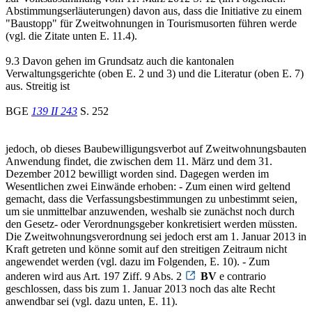
Abstimmungserläuterungen) davon aus, dass die Initiative zu einem
"Baustopp" für Zweitwohnungen in Tourismusorten führen werde
(vgl. die Zitate unten E. 11.4).
9.3 Davon gehen im Grundsatz auch die kantonalen
Verwaltungsgerichte (oben E. 2 und 3) und die Literatur (oben E. 7)
aus. Streitig ist
BGE
139 II 243
S. 252
jedoch, ob dieses Baubewilligungsverbot auf Zweitwohnungsbauten
Anwendung findet, die zwischen dem 11. März und dem 31.
Dezember 2012 bewilligt worden sind. Dagegen werden im
Wesentlichen zwei Einwände erhoben: - Zum einen wird geltend
gemacht, dass die Verfassungsbestimmungen zu unbestimmt seien,
um sie unmittelbar anzuwenden, weshalb sie zunächst noch durch
den Gesetz- oder Verordnungsgeber konkretisiert werden müssten.
Die Zweitwohnungsverordnung sei jedoch erst am 1. Januar 2013 in
Kraft getreten und könne somit auf den streitigen Zeitraum nicht
angewendet werden (vgl. dazu im Folgenden, E. 10). - Zum
anderen wird aus Art. 197 Ziff. 9 Abs. 2
BV
e contrario
geschlossen, dass bis zum 1. Januar 2013 noch das alte Recht
anwendbar sei (vgl. dazu unten, E. 11).