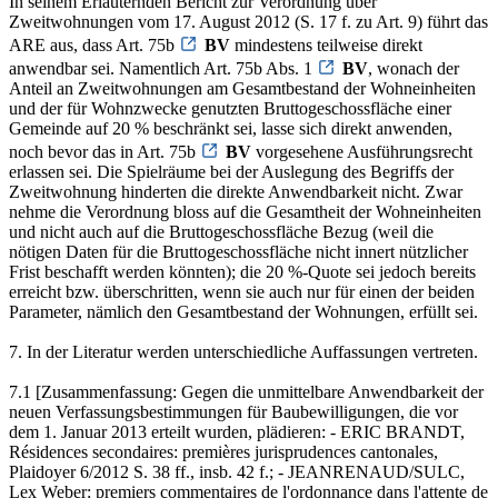
In seinem Erläuternden Bericht zur Verordnung über
Zweitwohnungen vom 17. August 2012 (S. 17 f. zu Art. 9) führt das
ARE aus, dass Art. 75b
BV
mindestens teilweise direkt
anwendbar sei. Namentlich Art. 75b Abs. 1
BV
, wonach der
Anteil an Zweitwohnungen am Gesamtbestand der Wohneinheiten
und der für Wohnzwecke genutzten Bruttogeschossfläche einer
Gemeinde auf 20 % beschränkt sei, lasse sich direkt anwenden,
noch bevor das in Art. 75b
BV
vorgesehene Ausführungsrecht
erlassen sei. Die Spielräume bei der Auslegung des Begriffs der
Zweitwohnung hinderten die direkte Anwendbarkeit nicht. Zwar
nehme die Verordnung bloss auf die Gesamtheit der Wohneinheiten
und nicht auch auf die Bruttogeschossfläche Bezug (weil die
nötigen Daten für die Bruttogeschossfläche nicht innert nützlicher
Frist beschafft werden könnten); die 20 %-Quote sei jedoch bereits
erreicht bzw. überschritten, wenn sie auch nur für einen der beiden
Parameter, nämlich den Gesamtbestand der Wohnungen, erfüllt sei.
7. In der Literatur werden unterschiedliche Auffassungen vertreten.
7.1 [Zusammenfassung: Gegen die unmittelbare Anwendbarkeit der
neuen Verfassungsbestimmungen für Baubewilligungen, die vor
dem 1. Januar 2013 erteilt wurden, plädieren: - ERIC BRANDT,
Résidences secondaires: premières jurisprudences cantonales,
Plaidoyer 6/2012 S. 38 ff., insb. 42 f.; - JEANRENAUD/SULC,
Lex Weber: premiers commentaires de l'ordonnance dans l'attente de