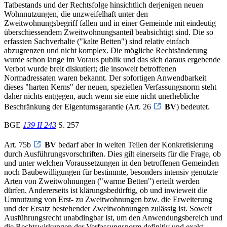
Tatbestands und der Rechtsfolge hinsichtlich derjenigen neuen
Wohnnutzungen, die unzweifelhaft unter den
Zweitwohnungsbegriff fallen und in einer Gemeinde mit eindeutig
überschiessendem Zweitwohnungsanteil beabsichtigt sind. Die so
erfassten Sachverhalte ("kalte Betten") sind relativ einfach
abzugrenzen und nicht komplex. Die mögliche Rechtsänderung
wurde schon lange im Voraus publik und das sich daraus ergebende
Verbot wurde breit diskutiert; die insoweit betroffenen
Normadressaten waren bekannt. Der sofortigen Anwendbarkeit
dieses "harten Kerns" der neuen, speziellen Verfassungsnorm steht
daher nichts entgegen, auch wenn sie eine nicht unerhebliche
Beschränkung der Eigentumsgarantie (Art. 26
BV
) bedeutet.
BGE
139 II 243
S. 257
Art. 75b
BV
bedarf aber in weiten Teilen der Konkretisierung
durch Ausführungsvorschriften. Dies gilt einerseits für die Frage, ob
und unter welchen Voraussetzungen in den betroffenen Gemeinden
noch Baubewilligungen für bestimmte, besonders intensiv genutzte
Arten von Zweitwohnungen ("warme Betten") erteilt werden
dürfen. Andererseits ist klärungsbedürftig, ob und inwieweit die
Umnutzung von Erst- zu Zweitwohnungen bzw. die Erweiterung
und der Ersatz bestehender Zweitwohnungen zulässig ist. Soweit
Ausführungsrecht unabdingbar ist, um den Anwendungsbereich und
die Rechtswirkungen der Verfassungsnorm definitiv und exakt