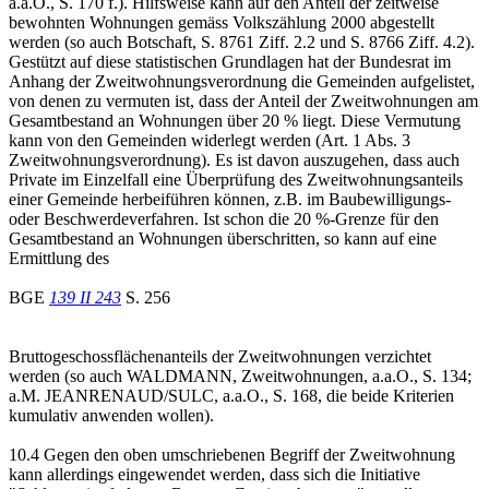
a.a.O., S. 170 f.). Hilfsweise kann auf den Anteil der zeitweise
bewohnten Wohnungen gemäss Volkszählung 2000 abgestellt
werden (so auch Botschaft, S. 8761 Ziff. 2.2 und S. 8766 Ziff. 4.2).
Gestützt auf diese statistischen Grundlagen hat der Bundesrat im
Anhang der Zweitwohnungsverordnung die Gemeinden aufgelistet,
von denen zu vermuten ist, dass der Anteil der Zweitwohnungen am
Gesamtbestand an Wohnungen über 20 % liegt. Diese Vermutung
kann von den Gemeinden widerlegt werden (Art. 1 Abs. 3
Zweitwohnungsverordnung). Es ist davon auszugehen, dass auch
Private im Einzelfall eine Überprüfung des Zweitwohnungsanteils
einer Gemeinde herbeiführen können, z.B. im Baubewilligungs-
oder Beschwerdeverfahren. Ist schon die 20 %-Grenze für den
Gesamtbestand an Wohnungen überschritten, so kann auf eine
Ermittlung des
BGE
139 II 243
S. 256
Bruttogeschossflächenanteils der Zweitwohnungen verzichtet
werden (so auch WALDMANN, Zweitwohnungen, a.a.O., S. 134;
a.M. JEANRENAUD/SULC, a.a.O., S. 168, die beide Kriterien
kumulativ anwenden wollen).
10.4 Gegen den oben umschriebenen Begriff der Zweitwohnung
kann allerdings eingewendet werden, dass sich die Initiative