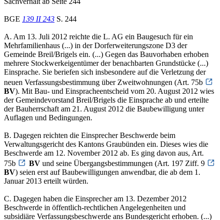
Sachverhalt ab Seite 244
BGE
139 II 243
S. 244
A. Am 13. Juli 2012 reichte die L. AG ein Baugesuch für ein
Mehrfamilienhaus (...) in der Dorferweiterungszone D3 der
Gemeinde Breil/Brigels ein. (...) Gegen das Bauvorhaben erhoben
mehrere Stockwerkeigentümer der benachbarten Grundstücke (...)
Einsprache. Sie beriefen sich insbesondere auf die Verletzung der
neuen Verfassungsbestimmung über Zweitwohnungen (Art. 75b
BV
). Mit Bau- und Einspracheentscheid vom 20. August 2012 wies
der Gemeindevorstand Breil/Brigels die Einsprache ab und erteilte
der Bauherrschaft am 21. August 2012 die Baubewilligung unter
Auflagen und Bedingungen.
B. Dagegen reichten die Einsprecher Beschwerde beim
Verwaltungsgericht des Kantons Graubünden ein. Dieses wies die
Beschwerde am 12. November 2012 ab. Es ging davon aus, Art.
75b
BV
und seine Übergangsbestimmungen (Art. 197 Ziff. 9
BV
) seien erst auf Baubewilligungen anwendbar, die ab dem 1.
Januar 2013 erteilt würden.
C. Dagegen haben die Einsprecher am 13. Dezember 2012
Beschwerde in öffentlich-rechtlichen Angelegenheiten und
subsidiäre Verfassungsbeschwerde ans Bundesgericht erhoben. (...)