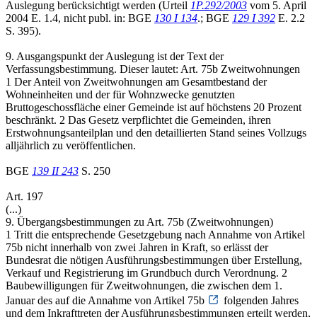
Auslegung berücksichtigt werden (Urteil
1P.292/2003
vom 5. April
2004 E. 1.4, nicht publ. in: BGE
130 I 134
.; BGE
129 I 392
E. 2.2
S. 395).
9. Ausgangspunkt der Auslegung ist der Text der
Verfassungsbestimmung. Dieser lautet: Art. 75b Zweitwohnungen
1 Der Anteil von Zweitwohnungen am Gesamtbestand der
Wohneinheiten und der für Wohnzwecke genutzten
Bruttogeschossfläche einer Gemeinde ist auf höchstens 20 Prozent
beschränkt. 2 Das Gesetz verpflichtet die Gemeinden, ihren
Erstwohnungsanteilplan und den detaillierten Stand seines Vollzugs
alljährlich zu veröffentlichen.
BGE
139 II 243
S. 250
Art. 197
(...)
9. Übergangsbestimmungen zu Art. 75b (Zweitwohnungen)
1 Tritt die entsprechende Gesetzgebung nach Annahme von Artikel
75b nicht innerhalb von zwei Jahren in Kraft, so erlässt der
Bundesrat die nötigen Ausführungsbestimmungen über Erstellung,
Verkauf und Registrierung im Grundbuch durch Verordnung. 2
Baubewilligungen für Zweitwohnungen, die zwischen dem 1.
Januar des auf die Annahme von Artikel 75b
folgenden Jahres
und dem Inkrafttreten der Ausführungsbestimmungen erteilt werden,