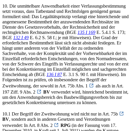
10. Die unmittelbare Anwendbarkeit einer Verfassungsbestimmung
setzt voraus, dass Tatbestand und Rechtsfolgen genügend genau
formuliert sind: Das Legalitätsprinzip verlangt eine hinreichende und
angemessene Bestimmtheit der anzuwendenden Rechtssätze im
Dienste des Gesetzesvorbehalts, der Rechtssicherheit und der
rechtsgleichen Rechtsanwendung (BGE
135 I 169
E. 5.4.1 S. 173;
BGE
132 I 49
E. 6.2 S. 58 f.; je mit Hinweisen). Der Grad der
erforderlichen Bestimmtheit lässt sich nicht abstrakt festlegen. Er
hängt unter anderem von der Vielfalt der zu ordnenden
Sachverhalte, von der Komplexität und der Vorhersehbarkeit der im
Einzelfall erforderlichen Entscheidungen, von den Normadressaten,
von der Schwere des Eingriffs in Verfassungsrechte und von der erst
bei der Konkretisierung im Einzelfall möglichen und sachgerechten
Entscheidung ab (BGE
136 I 87
E. 3.1 S. 90 f. mit Hinweisen). Im
Folgenden ist zu prüfen, ob insbesondere der Begriff der
Zweitwohnung, der sowohl in Art. 75b Abs. 1
als auch in Art.
197 Ziff. 9 Abs. 2
BV
verwendet wird, hinreichend bestimmt ist,
um den Anwendungsbereich des Baubewilligungsverbots bis zur
gesetzlichen Konkretisierung umreissen zu können.
10.1 Der Begriff der Zweitwohnung wird nicht nur in Art. 75b
BV
, sondern auch in anderen Gesetzen und Verordnungen
verwendet: In Art. 8 Abs. 2
RPG
(in der Fassung vom 17.
Dezember 2010, in Kraft seit 1. Juli 2011) werden die Kantone