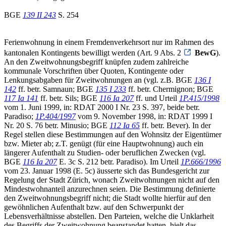
BGE
139 II 243
S. 254
Ferienwohnung in einem Fremdenverkehrsort nur im Rahmen des
kantonalen Kontingents bewilligt werden (Art. 9 Abs. 2
BewG
).
An den Zweitwohnungsbegriff knüpfen zudem zahlreiche
kommunale Vorschriften über Quoten, Kontingente oder
Lenkungsabgaben für Zweitwohnungen an (vgl. z.B. BGE
136 I
142
ff. betr. Samnaun; BGE
135 I 233
ff. betr. Chermignon; BGE
117 Ia 141
ff. betr. Sils; BGE
116 Ia 207
ff. und Urteil
1P.415/1998
vom 1. Juni 1999, in: RDAT 2000 I Nr. 23 S. 397, beide betr.
Paradiso;
1P.404/1997
vom 9. November 1998, in: RDAT 1999 I
Nr. 20 S. 76 betr. Minusio; BGE
112 Ia 65
ff. betr. Bever). In der
Regel stellen diese Bestimmungen auf den Wohnsitz der Eigentümer
bzw. Mieter ab; z.T. genügt (für eine Hauptwohnung) auch ein
längerer Aufenthalt zu Studien- oder beruflichen Zwecken (vgl.
BGE
116 Ia 207
E. 3c S. 212 betr. Paradiso). Im Urteil
1P.666/1996
vom 23. Januar 1998 (E. 5c) äusserte sich das Bundesgericht zur
Regelung der Stadt Zürich, wonach Zweitwohnungen nicht auf den
Mindestwohnanteil anzurechnen seien. Die Bestimmung definierte
den Zweitwohnungsbegriff nicht; die Stadt wollte hierfür auf den
gewöhnlichen Aufenthalt bzw. auf den Schwerpunkt der
Lebensverhältnisse abstellen. Den Parteien, welche die Unklarheit
des Begriffs der Zweitwohnung beanstandet hatten, hielt das