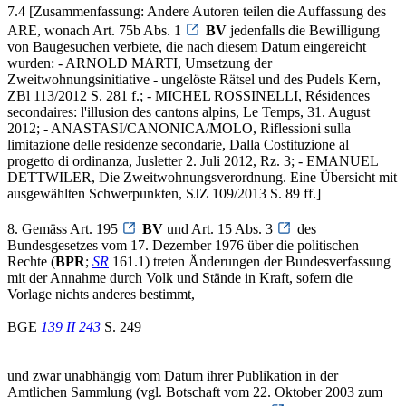
7.4 [Zusammenfassung: Andere Autoren teilen die Auffassung des
ARE, wonach Art. 75b Abs. 1
BV
jedenfalls die Bewilligung
von Baugesuchen verbiete, die nach diesem Datum eingereicht
wurden: - ARNOLD MARTI, Umsetzung der
Zweitwohnungsinitiative - ungelöste Rätsel und des Pudels Kern,
ZBl 113/2012 S. 281 f.; - MICHEL ROSSINELLI, Résidences
secondaires: l'illusion des cantons alpins, Le Temps, 31. August
2012; - ANASTASI/CANONICA/MOLO, Riflessioni sulla
limitazione delle residenze secondarie, Dalla Costituzione al
progetto di ordinanza, Jusletter 2. Juli 2012, Rz. 3; - EMANUEL
DETTWILER, Die Zweitwohnungsverordnung. Eine Übersicht mit
ausgewählten Schwerpunkten, SJZ 109/2013 S. 89 ff.]
8. Gemäss Art. 195
BV
und Art. 15 Abs. 3
des
Bundesgesetzes vom 17. Dezember 1976 über die politischen
Rechte (
BPR
;
SR
161.1) treten Änderungen der Bundesverfassung
mit der Annahme durch Volk und Stände in Kraft, sofern die
Vorlage nichts anderes bestimmt,
BGE
139 II 243
S. 249
und zwar unabhängig vom Datum ihrer Publikation in der
Amtlichen Sammlung (vgl. Botschaft vom 22. Oktober 2003 zum