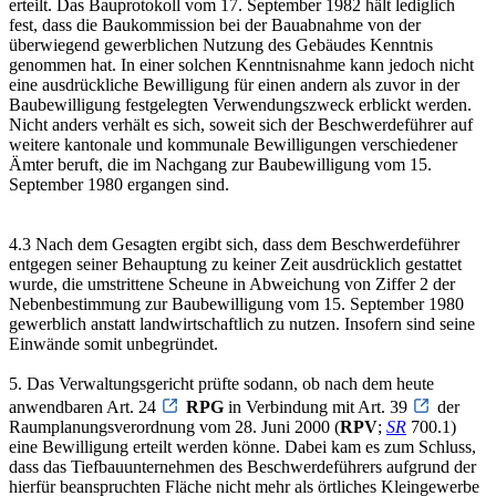
erteilt. Das Bauprotokoll vom 17. September 1982 hält lediglich
fest, dass die Baukommission bei der Bauabnahme von der
überwiegend gewerblichen Nutzung des Gebäudes Kenntnis
genommen hat. In einer solchen Kenntnisnahme kann jedoch nicht
eine ausdrückliche Bewilligung für einen andern als zuvor in der
Baubewilligung festgelegten Verwendungszweck erblickt werden.
Nicht anders verhält es sich, soweit sich der Beschwerdeführer auf
weitere kantonale und kommunale Bewilligungen verschiedener
Ämter beruft, die im Nachgang zur Baubewilligung vom 15.
September 1980 ergangen sind.
4.3 Nach dem Gesagten ergibt sich, dass dem Beschwerdeführer
entgegen seiner Behauptung zu keiner Zeit ausdrücklich gestattet
wurde, die umstrittene Scheune in Abweichung von Ziffer 2 der
Nebenbestimmung zur Baubewilligung vom 15. September 1980
gewerblich anstatt landwirtschaftlich zu nutzen. Insofern sind seine
Einwände somit unbegründet.
5. Das Verwaltungsgericht prüfte sodann, ob nach dem heute
anwendbaren Art. 24
RPG
in Verbindung mit Art. 39
der
Raumplanungsverordnung vom 28. Juni 2000 (
RPV
;
SR
700.1)
eine Bewilligung erteilt werden könne. Dabei kam es zum Schluss,
dass das Tiefbauunternehmen des Beschwerdeführers aufgrund der
hierfür beanspruchten Fläche nicht mehr als örtliches Kleingewerbe