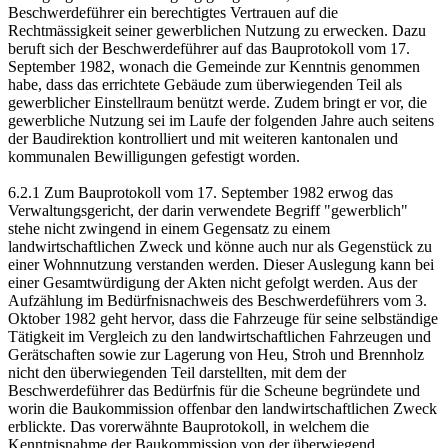
Beschwerdeführer ein berechtigtes Vertrauen auf die
Rechtmässigkeit seiner gewerblichen Nutzung zu erwecken. Dazu
beruft sich der Beschwerdeführer auf das Bauprotokoll vom 17.
September 1982, wonach die Gemeinde zur Kenntnis genommen
habe, dass das errichtete Gebäude zum überwiegenden Teil als
gewerblicher Einstellraum benützt werde. Zudem bringt er vor, die
gewerbliche Nutzung sei im Laufe der folgenden Jahre auch seitens
der Baudirektion kontrolliert und mit weiteren kantonalen und
kommunalen Bewilligungen gefestigt worden.
6.2.1 Zum Bauprotokoll vom 17. September 1982 erwog das
Verwaltungsgericht, der darin verwendete Begriff "gewerblich"
stehe nicht zwingend in einem Gegensatz zu einem
landwirtschaftlichen Zweck und könne auch nur als Gegenstück zu
einer Wohnnutzung verstanden werden. Dieser Auslegung kann bei
einer Gesamtwürdigung der Akten nicht gefolgt werden. Aus der
Aufzählung im Bedürfnisnachweis des Beschwerdeführers vom 3.
Oktober 1982 geht hervor, dass die Fahrzeuge für seine selbständige
Tätigkeit im Vergleich zu den landwirtschaftlichen Fahrzeugen und
Gerätschaften sowie zur Lagerung von Heu, Stroh und Brennholz
nicht den überwiegenden Teil darstellten, mit dem der
Beschwerdeführer das Bedürfnis für die Scheune begründete und
worin die Baukommission offenbar den landwirtschaftlichen Zweck
erblickte. Das vorerwähnte Bauprotokoll, in welchem die
Kenntnisnahme der Baukommission von der überwiegend