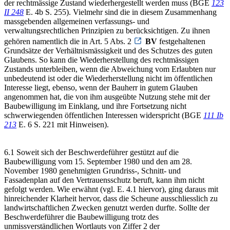
der rechtmässige Zustand wiederhergestellt werden muss (BGE
123
II 248
E. 4b S. 255). Vielmehr sind die in diesem Zusammenhang
massgebenden allgemeinen verfassungs- und
verwaltungsrechtlichen Prinzipien zu berücksichtigen. Zu ihnen
gehören namentlich die in Art. 5 Abs. 2
BV
festgehaltenen
Grundsätze der Verhältnismässigkeit und des Schutzes des guten
Glaubens. So kann die Wiederherstellung des rechtmässigen
Zustands unterbleiben, wenn die Abweichung vom Erlaubten nur
unbedeutend ist oder die Wiederherstellung nicht im öffentlichen
Interesse liegt, ebenso, wenn der Bauherr in gutem Glauben
angenommen hat, die von ihm ausgeübte Nutzung stehe mit der
Baubewilligung im Einklang, und ihre Fortsetzung nicht
schwerwiegenden öffentlichen Interessen widerspricht (BGE
111 Ib
213
E. 6 S. 221 mit Hinweisen).
6.1 Soweit sich der Beschwerdeführer gestützt auf die
Baubewilligung vom 15. September 1980 und den am 28.
November 1980 genehmigten Grundriss-, Schnitt- und
Fassadenplan auf den Vertrauensschutz beruft, kann ihm nicht
gefolgt werden. Wie erwähnt (vgl. E. 4.1 hiervor), ging daraus mit
hinreichender Klarheit hervor, dass die Scheune ausschliesslich zu
landwirtschaftlichen Zwecken genutzt werden durfte. Sollte der
Beschwerdeführer die Baubewilligung trotz des
unmissverständlichen Wortlauts von Ziffer 2 der