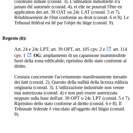
construire initiale (consid. 3). L'utilisation industrielle n'a
jamais été autorisée (consid. 4), et elle ne pourrait l'être en
application des art. 39 OAT ou 24c LAT (consid. 5 et 7).
Rétablissement de l'état conforme au droit (consid. 6 et 8). Le
Tribunal fédéral est lié par l'objet du litige (consid. 9).
Regesto (it):
Art. 24 e 24c LPT; art. 39 OPT, art. 105 cpv. 2 e
art. 114
cpv. 1
OG
; ampliamento di un capannone inammissibile
fuori della zona edificabile; ripristino dello stato conforme al
diritto.
Censura concernente l'accertamento manifestamente inesatto
dei fatti (consid. 2). Quesito della nullità della licenza edilizia
originaria (consid. 3). L'utilizzazione industriale non venne
mai autorizzata (consid. 4) e non può essere autorizzata
neppure sulla base dell'art. 39 OPT o 24c LPT (consid. 5 e 7).
Ripristino dello stato conforme al diritto (consid. 6 e 8). Il
Tribunale federale è vincolato all'oggetto del litigio (consid.
9).