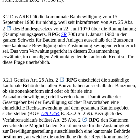
3.2 Das ARE hält die kommunale Baubewilligung vom 15.
September 1980 für nichtig, weil seit Inkrafttreten von Art. 25 Abs.
2
des Bundesgesetzes vom 22. Juni 1979 über die Raumplanung
(Raumplanungsgesetz,
RPG
;
SR
700) am 1. Januar 1980 in der
ganzen Schweiz für Bauten und Anlagen ausserhalb der Bauzonen
eine kantonale Bewilligung oder Zustimmung zwingend erforderlich
sei. Das vom Verwaltungsgericht in diesem Zusammenhang
erwähnte, im damaligen Zeitpunkt geltende kantonale Recht sei für
diese Frage unerheblich.
3.2.1 Gemäss Art. 25 Abs. 2
RPG
entscheidet die zuständige
kantonale Behörde bei allen Bauvorhaben ausserhalb der Bauzonen,
ob sie zonenkonform sind oder ob für sie eine
Ausnahmebewilligung erteilt werden kann. Damit wollte der
Gesetzgeber bei der Bewilligung solcher Bauvorhaben eine
einheitliche Rechtsanwendung auf dem gesamten Kantonsgebiet
sicherstellen (BGE
128 I 254
E. 3.3.2 S. 259). Bezüglich des
Verfahrensablaufs belässt Art. 25 Abs. 2
RPG
den Kantonen
verschiedene Möglichkeiten: So können sie für die Zuständigkeit
zur Bewilligungserteilung ausschliesslich eine kantonale Behörde
bestimmen, an welche die ordentliche (in der Regel kommunale)