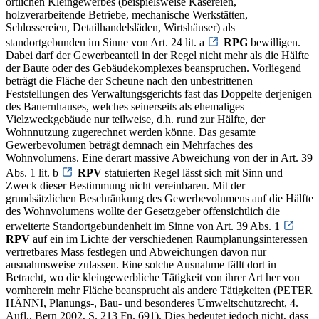
örtlichen Kleingewerbes (beispielsweise Käsereien,
holzverarbeitende Betriebe, mechanische Werkstätten,
Schlossereien, Detailhandelsläden, Wirtshäuser) als
standortgebunden im Sinne von Art. 24 lit. a
RPG
bewilligen.
Dabei darf der Gewerbeanteil in der Regel nicht mehr als die Hälfte
der Baute oder des Gebäudekomplexes beanspruchen. Vorliegend
beträgt die Fläche der Scheune nach den unbestrittenen
Feststellungen des Verwaltungsgerichts fast das Doppelte derjenigen
des Bauernhauses, welches seinerseits als ehemaliges
Vielzweckgebäude nur teilweise, d.h. rund zur Hälfte, der
Wohnnutzung zugerechnet werden könne. Das gesamte
Gewerbevolumen beträgt demnach ein Mehrfaches des
Wohnvolumens. Eine derart massive Abweichung von der in Art. 39
Abs. 1 lit. b
RPV
statuierten Regel lässt sich mit Sinn und
Zweck dieser Bestimmung nicht vereinbaren. Mit der
grundsätzlichen Beschränkung des Gewerbevolumens auf die Hälfte
des Wohnvolumens wollte der Gesetzgeber offensichtlich die
erweiterte Standortgebundenheit im Sinne von Art. 39 Abs. 1
RPV
auf ein im Lichte der verschiedenen Raumplanungsinteressen
vertretbares Mass festlegen und Abweichungen davon nur
ausnahmsweise zulassen. Eine solche Ausnahme fällt dort in
Betracht, wo die kleingewerbliche Tätigkeit von ihrer Art her von
vornherein mehr Fläche beansprucht als andere Tätigkeiten (PETER
HÄNNI, Planungs-, Bau- und besonderes Umweltschutzrecht, 4.
Aufl., Bern 2002, S. 213 Fn. 691). Dies bedeutet jedoch nicht, dass