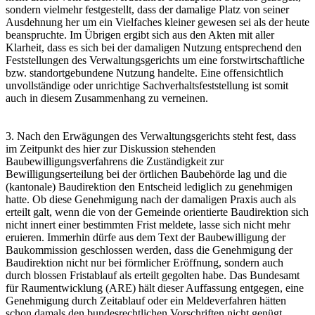
sondern vielmehr festgestellt, dass der damalige Platz von seiner
Ausdehnung her um ein Vielfaches kleiner gewesen sei als der heute
beanspruchte. Im Übrigen ergibt sich aus den Akten mit aller
Klarheit, dass es sich bei der damaligen Nutzung entsprechend den
Feststellungen des Verwaltungsgerichts um eine forstwirtschaftliche
bzw. standortgebundene Nutzung handelte. Eine offensichtlich
unvollständige oder unrichtige Sachverhaltsfeststellung ist somit
auch in diesem Zusammenhang zu verneinen.
3. Nach den Erwägungen des Verwaltungsgerichts steht fest, dass
im Zeitpunkt des hier zur Diskussion stehenden
Baubewilligungsverfahrens die Zuständigkeit zur
Bewilligungserteilung bei der örtlichen Baubehörde lag und die
(kantonale) Baudirektion den Entscheid lediglich zu genehmigen
hatte. Ob diese Genehmigung nach der damaligen Praxis auch als
erteilt galt, wenn die von der Gemeinde orientierte Baudirektion sich
nicht innert einer bestimmten Frist meldete, lasse sich nicht mehr
eruieren. Immerhin dürfe aus dem Text der Baubewilligung der
Baukommission geschlossen werden, dass die Genehmigung der
Baudirektion nicht nur bei förmlicher Eröffnung, sondern auch
durch blossen Fristablauf als erteilt gegolten habe. Das Bundesamt
für Raumentwicklung (ARE) hält dieser Auffassung entgegen, eine
Genehmigung durch Zeitablauf oder ein Meldeverfahren hätten
schon damals den bundesrechtlichen Vorschriften nicht genügt.