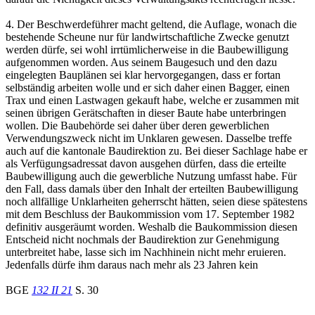
4. Der Beschwerdeführer macht geltend, die Auflage, wonach die
bestehende Scheune nur für landwirtschaftliche Zwecke genutzt
werden dürfe, sei wohl irrtümlicherweise in die Baubewilligung
aufgenommen worden. Aus seinem Baugesuch und den dazu
eingelegten Bauplänen sei klar hervorgegangen, dass er fortan
selbständig arbeiten wolle und er sich daher einen Bagger, einen
Trax und einen Lastwagen gekauft habe, welche er zusammen mit
seinen übrigen Gerätschaften in dieser Baute habe unterbringen
wollen. Die Baubehörde sei daher über deren gewerblichen
Verwendungszweck nicht im Unklaren gewesen. Dasselbe treffe
auch auf die kantonale Baudirektion zu. Bei dieser Sachlage habe er
als Verfügungsadressat davon ausgehen dürfen, dass die erteilte
Baubewilligung auch die gewerbliche Nutzung umfasst habe. Für
den Fall, dass damals über den Inhalt der erteilten Baubewilligung
noch allfällige Unklarheiten geherrscht hätten, seien diese spätestens
mit dem Beschluss der Baukommission vom 17. September 1982
definitiv ausgeräumt worden. Weshalb die Baukommission diesen
Entscheid nicht nochmals der Baudirektion zur Genehmigung
unterbreitet habe, lasse sich im Nachhinein nicht mehr eruieren.
Jedenfalls dürfe ihm daraus nach mehr als 23 Jahren kein
BGE
132 II 21
S. 30