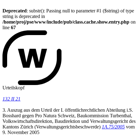
Deprecated
: substr(): Passing null to parameter #1 ($string) of type
string is deprecated in
/home/proj/pse/www/include/pub/class.cache.show.entry.php
on
line
67
Urteilskopf
132 II 21
3. Auszug aus dem Urteil der I. öffentlichrechtlichen Abteilung i.S.
Bosshard gegen Pro Natura Schweiz, Baukommission Turbenthal,
Volkswirtschaftsdirektion, Baudirektion und Verwaltungsgericht des
Kantons Zürich (Verwaltungsgerichtsbeschwerde)
1A.75/2005
vom
9. November 2005