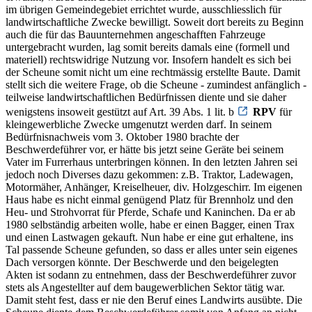
im übrigen Gemeindegebiet errichtet wurde, ausschliesslich für
landwirtschaftliche Zwecke bewilligt. Soweit dort bereits zu Beginn
auch die für das Bauunternehmen angeschafften Fahrzeuge
untergebracht wurden, lag somit bereits damals eine (formell und
materiell) rechtswidrige Nutzung vor. Insofern handelt es sich bei
der Scheune somit nicht um eine rechtmässig erstellte Baute. Damit
stellt sich die weitere Frage, ob die Scheune - zumindest anfänglich -
teilweise landwirtschaftlichen Bedürfnissen diente und sie daher
wenigstens insoweit gestützt auf Art. 39 Abs. 1 lit. b
RPV
für
kleingewerbliche Zwecke umgenutzt werden darf. In seinem
Bedürfnisnachweis vom 3. Oktober 1980 brachte der
Beschwerdeführer vor, er hätte bis jetzt seine Geräte bei seinem
Vater im Furrerhaus unterbringen können. In den letzten Jahren sei
jedoch noch Diverses dazu gekommen: z.B. Traktor, Ladewagen,
Motormäher, Anhänger, Kreiselheuer, div. Holzgeschirr. Im eigenen
Haus habe es nicht einmal genügend Platz für Brennholz und den
Heu- und Strohvorrat für Pferde, Schafe und Kaninchen. Da er ab
1980 selbständig arbeiten wolle, habe er einen Bagger, einen Trax
und einen Lastwagen gekauft. Nun habe er eine gut erhaltene, ins
Tal passende Scheune gefunden, so dass er alles unter sein eigenes
Dach versorgen könnte. Der Beschwerde und den beigelegten
Akten ist sodann zu entnehmen, dass der Beschwerdeführer zuvor
stets als Angestellter auf dem baugewerblichen Sektor tätig war.
Damit steht fest, dass er nie den Beruf eines Landwirts ausübte. Die