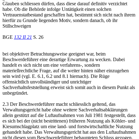
Glauben schliessen dürfen, dass diese darauf definitiv verzichtet
habe. Ob die Behörde infolge Untätigkeit einen solchen
Vertrauenstatbestand geschaffen hat, bestimmt sich nicht nach ihrem
hierfür zu Grunde liegenden Motiv, sondern danach, ob ihr
Stillschweigen
BGE
132 II 21
S. 26
bei objektiver Betrachtungsweise geeignet war, beim
Beschwerdeführer eine derartige Erwartung zu wecken. Dabei
handelt es sich nicht um eine verfahrens-, sondern
materiellrechtliche Frage, auf die weiter hinten näher einzugehen
sein wird (vgl. E. 6.1, 6.2 und 8.1 hiernach). Die Rüge
offensichtlich unvollständiger und unrichtiger
Sachverhaltsfeststellung erweist sich somit auch in diesem Punkt als
unbegründet.
2.3 Der Beschwerdeführer macht schliesslich geltend, das
Verwaltungsgericht habe ohne weitere Sachverhaltsabklärungen
allein gestützt auf die Luftaufnahmen von Juli 1981 festgestellt, dass
es sich bei der (nicht bestrittenen) früheren Nutzung als Köhler- und
Kiesumschlagplatz um eine land- und forstwirtschaftliche Nutzung
gehandelt habe. Das Verwaltungsgericht hat aus den Luftaufnahmen
nicht diesen vom Beschwerdeführer behaupteten Schluss gezogen,