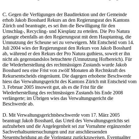
C. Gegen die Verfügungen der Baudirektion und der Gemeinde
erhob Jakob Bosshard Rekurs an den Regierungsrat des Kantons
Zürich und beantragte, es sei ihm die Bewilligung für den
Umschlag-, Recycling- und Kiesplatz zu erteilen. Die Pro Natura
gelangte ebenfalls an den Regierungsrat mit dem Hauptantrag, die
Umnutzung der Scheune sei zu verweigern. Mit Entscheid vom 14.
Juli 2004 wies der Regierungsrat den Rekurs von Jakob Bosshard
ab, während er den Rekurs der Pro Natura guthiess, soweit er ihn
nicht als gegenstandslos betrachtete (Umnutzung Hofbereich). Für
die Wiederherstellung des rechtmässigen Zustands wurde Jakob
Bosshard neu eine Frist von zwölf Monaten ab Rechtskraft des
Rekursentscheids eingeräumt. Die dagegen erhobene Beschwerde
hiess das Verwaltungsgericht des Kantons Zürich mit Entscheid vom
3. Februar 2005 insoweit gut, als es die Frist für die
Wiederherstellung des rechtmässigen Zustands bis Ende 2008
verlängerte; im Übrigen wies das Verwaltungsgericht die
Beschwerde ab.
D. Mit Verwaltungsgerichtsbeschwerde vom 17. März 2005
beantragt Jakob Bosshard, das Urteil des Verwaltungsgerichts sei
aufzuheben und die Angelegenheit sei zur Vornahme ergänzender
Sachverhaltsuntersuchungen und zur anschliessenden
Neuentscheidung an die Vorinstanz zurückzuweisen. Eventualiter