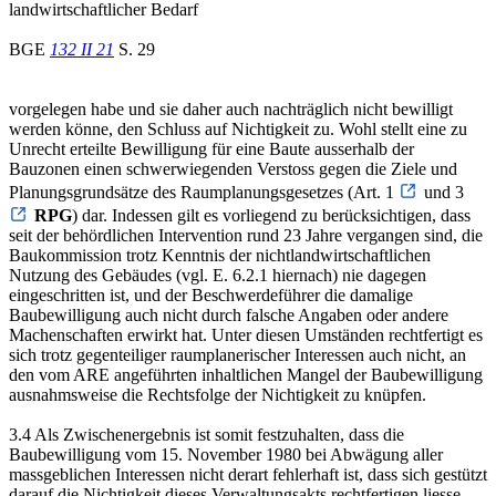
landwirtschaftlicher Bedarf
BGE
132 II 21
S. 29
vorgelegen habe und sie daher auch nachträglich nicht bewilligt
werden könne, den Schluss auf Nichtigkeit zu. Wohl stellt eine zu
Unrecht erteilte Bewilligung für eine Baute ausserhalb der
Bauzonen einen schwerwiegenden Verstoss gegen die Ziele und
Planungsgrundsätze des Raumplanungsgesetzes (Art. 1
und 3
RPG
) dar. Indessen gilt es vorliegend zu berücksichtigen, dass
seit der behördlichen Intervention rund 23 Jahre vergangen sind, die
Baukommission trotz Kenntnis der nichtlandwirtschaftlichen
Nutzung des Gebäudes (vgl. E. 6.2.1 hiernach) nie dagegen
eingeschritten ist, und der Beschwerdeführer die damalige
Baubewilligung auch nicht durch falsche Angaben oder andere
Machenschaften erwirkt hat. Unter diesen Umständen rechtfertigt es
sich trotz gegenteiliger raumplanerischer Interessen auch nicht, an
den vom ARE angeführten inhaltlichen Mangel der Baubewilligung
ausnahmsweise die Rechtsfolge der Nichtigkeit zu knüpfen.
3.4 Als Zwischenergebnis ist somit festzuhalten, dass die
Baubewilligung vom 15. November 1980 bei Abwägung aller
massgeblichen Interessen nicht derart fehlerhaft ist, dass sich gestützt
darauf die Nichtigkeit dieses Verwaltungsakts rechtfertigen liesse.