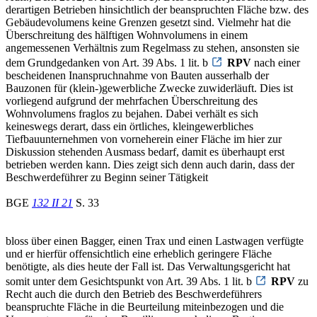
derartigen Betrieben hinsichtlich der beanspruchten Fläche bzw. des
Gebäudevolumens keine Grenzen gesetzt sind. Vielmehr hat die
Überschreitung des hälftigen Wohnvolumens in einem
angemessenen Verhältnis zum Regelmass zu stehen, ansonsten sie
dem Grundgedanken von Art. 39 Abs. 1 lit. b
RPV
nach einer
bescheidenen Inanspruchnahme von Bauten ausserhalb der
Bauzonen für (klein-)gewerbliche Zwecke zuwiderläuft. Dies ist
vorliegend aufgrund der mehrfachen Überschreitung des
Wohnvolumens fraglos zu bejahen. Dabei verhält es sich
keineswegs derart, dass ein örtliches, kleingewerbliches
Tiefbauunternehmen von vorneherein einer Fläche im hier zur
Diskussion stehenden Ausmass bedarf, damit es überhaupt erst
betrieben werden kann. Dies zeigt sich denn auch darin, dass der
Beschwerdeführer zu Beginn seiner Tätigkeit
BGE
132 II 21
S. 33
bloss über einen Bagger, einen Trax und einen Lastwagen verfügte
und er hierfür offensichtlich eine erheblich geringere Fläche
benötigte, als dies heute der Fall ist. Das Verwaltungsgericht hat
somit unter dem Gesichtspunkt von Art. 39 Abs. 1 lit. b
RPV
zu
Recht auch die durch den Betrieb des Beschwerdeführers
beanspruchte Fläche in die Beurteilung miteinbezogen und die