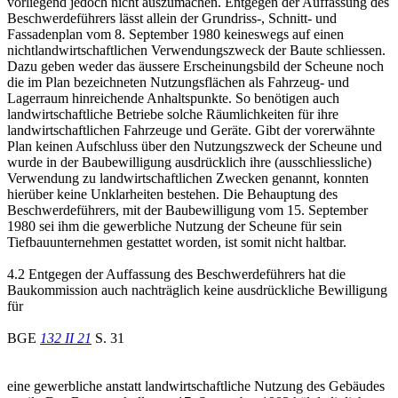
vorliegend jedoch nicht auszumachen. Entgegen der Auffassung des
Beschwerdeführers lässt allein der Grundriss-, Schnitt- und
Fassadenplan vom 8. September 1980 keineswegs auf einen
nichtlandwirtschaftlichen Verwendungszweck der Baute schliessen.
Dazu geben weder das äussere Erscheinungsbild der Scheune noch
die im Plan bezeichneten Nutzungsflächen als Fahrzeug- und
Lagerraum hinreichende Anhaltspunkte. So benötigen auch
landwirtschaftliche Betriebe solche Räumlichkeiten für ihre
landwirtschaftlichen Fahrzeuge und Geräte. Gibt der vorerwähnte
Plan keinen Aufschluss über den Nutzungszweck der Scheune und
wurde in der Baubewilligung ausdrücklich ihre (ausschliessliche)
Verwendung zu landwirtschaftlichen Zwecken genannt, konnten
hierüber keine Unklarheiten bestehen. Die Behauptung des
Beschwerdeführers, mit der Baubewilligung vom 15. September
1980 sei ihm die gewerbliche Nutzung der Scheune für sein
Tiefbauunternehmen gestattet worden, ist somit nicht haltbar.
4.2 Entgegen der Auffassung des Beschwerdeführers hat die
Baukommission auch nachträglich keine ausdrückliche Bewilligung
für
BGE
132 II 21
S. 31
eine gewerbliche anstatt landwirtschaftliche Nutzung des Gebäudes