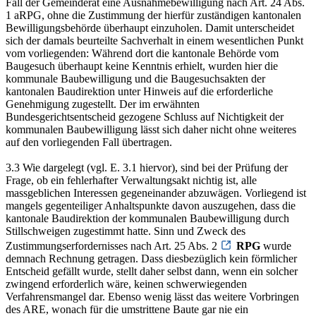
Fall der Gemeinderat eine Ausnahmebewilligung nach Art. 24 Abs.
1 aRPG, ohne die Zustimmung der hierfür zuständigen kantonalen
Bewilligungsbehörde überhaupt einzuholen. Damit unterscheidet
sich der damals beurteilte Sachverhalt in einem wesentlichen Punkt
vom vorliegenden: Während dort die kantonale Behörde vom
Baugesuch überhaupt keine Kenntnis erhielt, wurden hier die
kommunale Baubewilligung und die Baugesuchsakten der
kantonalen Baudirektion unter Hinweis auf die erforderliche
Genehmigung zugestellt. Der im erwähnten
Bundesgerichtsentscheid gezogene Schluss auf Nichtigkeit der
kommunalen Baubewilligung lässt sich daher nicht ohne weiteres
auf den vorliegenden Fall übertragen.
3.3 Wie dargelegt (vgl. E. 3.1 hiervor), sind bei der Prüfung der
Frage, ob ein fehlerhafter Verwaltungsakt nichtig ist, alle
massgeblichen Interessen gegeneinander abzuwägen. Vorliegend ist
mangels gegenteiliger Anhaltspunkte davon auszugehen, dass die
kantonale Baudirektion der kommunalen Baubewilligung durch
Stillschweigen zugestimmt hatte. Sinn und Zweck des
Zustimmungserfordernisses nach Art. 25 Abs. 2
RPG
wurde
demnach Rechnung getragen. Dass diesbezüglich kein förmlicher
Entscheid gefällt wurde, stellt daher selbst dann, wenn ein solcher
zwingend erforderlich wäre, keinen schwerwiegenden
Verfahrensmangel dar. Ebenso wenig lässt das weitere Vorbringen
des ARE, wonach für die umstrittene Baute gar nie ein