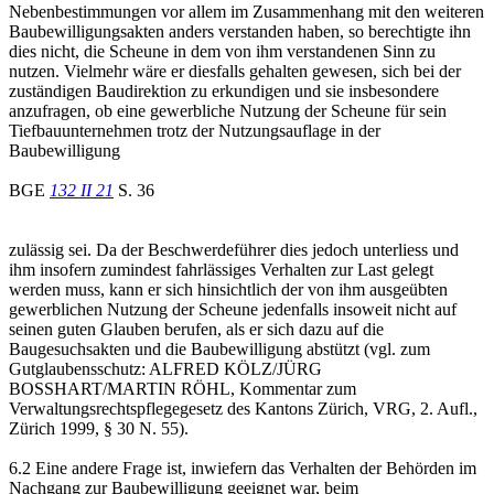
Nebenbestimmungen vor allem im Zusammenhang mit den weiteren
Baubewilligungsakten anders verstanden haben, so berechtigte ihn
dies nicht, die Scheune in dem von ihm verstandenen Sinn zu
nutzen. Vielmehr wäre er diesfalls gehalten gewesen, sich bei der
zuständigen Baudirektion zu erkundigen und sie insbesondere
anzufragen, ob eine gewerbliche Nutzung der Scheune für sein
Tiefbauunternehmen trotz der Nutzungsauflage in der
Baubewilligung
BGE
132 II 21
S. 36
zulässig sei. Da der Beschwerdeführer dies jedoch unterliess und
ihm insofern zumindest fahrlässiges Verhalten zur Last gelegt
werden muss, kann er sich hinsichtlich der von ihm ausgeübten
gewerblichen Nutzung der Scheune jedenfalls insoweit nicht auf
seinen guten Glauben berufen, als er sich dazu auf die
Baugesuchsakten und die Baubewilligung abstützt (vgl. zum
Gutglaubensschutz: ALFRED KÖLZ/JÜRG
BOSSHART/MARTIN RÖHL, Kommentar zum
Verwaltungsrechtspflegegesetz des Kantons Zürich, VRG, 2. Aufl.,
Zürich 1999, § 30 N. 55).
6.2 Eine andere Frage ist, inwiefern das Verhalten der Behörden im
Nachgang zur Baubewilligung geeignet war, beim