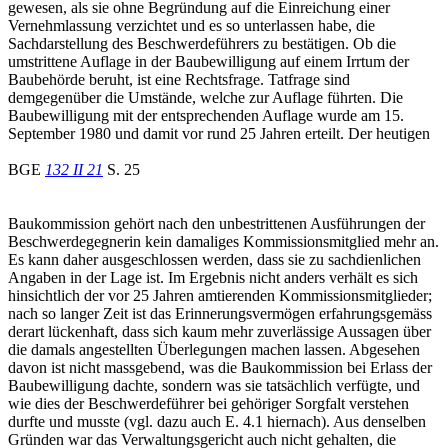
gewesen, als sie ohne Begründung auf die Einreichung einer
Vernehmlassung verzichtet und es so unterlassen habe, die
Sachdarstellung des Beschwerdeführers zu bestätigen. Ob die
umstrittene Auflage in der Baubewilligung auf einem Irrtum der
Baubehörde beruht, ist eine Rechtsfrage. Tatfrage sind
demgegenüber die Umstände, welche zur Auflage führten. Die
Baubewilligung mit der entsprechenden Auflage wurde am 15.
September 1980 und damit vor rund 25 Jahren erteilt. Der heutigen
BGE
132 II 21
S. 25
Baukommission gehört nach den unbestrittenen Ausführungen der
Beschwerdegegnerin kein damaliges Kommissionsmitglied mehr an.
Es kann daher ausgeschlossen werden, dass sie zu sachdienlichen
Angaben in der Lage ist. Im Ergebnis nicht anders verhält es sich
hinsichtlich der vor 25 Jahren amtierenden Kommissionsmitglieder;
nach so langer Zeit ist das Erinnerungsvermögen erfahrungsgemäss
derart lückenhaft, dass sich kaum mehr zuverlässige Aussagen über
die damals angestellten Überlegungen machen lassen. Abgesehen
davon ist nicht massgebend, was die Baukommission bei Erlass der
Baubewilligung dachte, sondern was sie tatsächlich verfügte, und
wie dies der Beschwerdeführer bei gehöriger Sorgfalt verstehen
durfte und musste (vgl. dazu auch E. 4.1 hiernach). Aus denselben
Gründen war das Verwaltungsgericht auch nicht gehalten, die