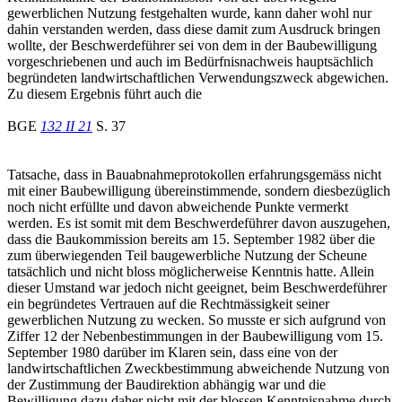
gewerblichen Nutzung festgehalten wurde, kann daher wohl nur
dahin verstanden werden, dass diese damit zum Ausdruck bringen
wollte, der Beschwerdeführer sei von dem in der Baubewilligung
vorgeschriebenen und auch im Bedürfnisnachweis hauptsächlich
begründeten landwirtschaftlichen Verwendungszweck abgewichen.
Zu diesem Ergebnis führt auch die
BGE
132 II 21
S. 37
Tatsache, dass in Bauabnahmeprotokollen erfahrungsgemäss nicht
mit einer Baubewilligung übereinstimmende, sondern diesbezüglich
noch nicht erfüllte und davon abweichende Punkte vermerkt
werden. Es ist somit mit dem Beschwerdeführer davon auszugehen,
dass die Baukommission bereits am 15. September 1982 über die
zum überwiegenden Teil baugewerbliche Nutzung der Scheune
tatsächlich und nicht bloss möglicherweise Kenntnis hatte. Allein
dieser Umstand war jedoch nicht geeignet, beim Beschwerdeführer
ein begründetes Vertrauen auf die Rechtmässigkeit seiner
gewerblichen Nutzung zu wecken. So musste er sich aufgrund von
Ziffer 12 der Nebenbestimmungen in der Baubewilligung vom 15.
September 1980 darüber im Klaren sein, dass eine von der
landwirtschaftlichen Zweckbestimmung abweichende Nutzung von
der Zustimmung der Baudirektion abhängig war und die
Bewilligung dazu daher nicht mit der blossen Kenntnisnahme durch