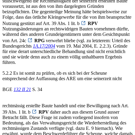
stillschweigend die Rechtmässigkeit der seinerzeit erstellten Baute
voraussetzt, ist aus den von ihm dargelegten Gründen
beizupflichten. Die gegenteilige Meinung hätte beispielsweise zur
Folge, dass das örtliche Kleingewerbe für die von ihm beanspruchte
Nutzung gestützt auf Art. 39 Abs. 1 lit. b
RPV
Nutzungsänderungen an rechtswidrigen Bauten vornehmen dürfte,
während dies anderen Grundeigentümern unter dem Gesichtspunkt
von Art. 24c
RPG
verwehrt bliebe (vgl. zu letzterem: Urteil des
Bundesgerichts
1A.17/2004
vom 19. Mai 2004, E. 2.2.3). Gründe
für eine derart unterschiedliche Behandlung sind nicht ersichtlich
und sie würde denn auch zu einem völlig unhaltbaren Ergebnis
führen.
5.2.2 Es ist somit zu prüfen, ob es sich bei der Scheune
entsprechend der Auffassung des ARE um eine seinerzeit nicht
BGE
132 II 21
S. 34
rechtmässig erstellte Baute handelt und eine Bewilligung nach Art.
39 Abs. 1 lit. b
RPV
daher auch aus diesem Grund ausser
Betracht fällt. Diese Frage ist zudem vorliegend insofern von
Bedeutung, als das Verwaltungsgericht die Wiederherstellung des
rechtmässigen Zustands verfügte (vgl. dazu E. 9 hiernach). Wie
erwähnt, wurde dem Beschwerdeführer die Scheune, welche damals