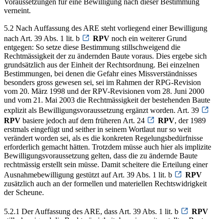
Voraussetzungen für eine Bewilligung nach dieser Bestimmung
verneint.
5.2 Nach Auffassung des ARE steht vorliegend einer Bewilligung
nach Art. 39 Abs. 1 lit. b
RPV
noch ein weiterer Grund
entgegen: So setze diese Bestimmung stillschweigend die
Rechtmässigkeit der zu ändernden Baute voraus. Dies ergebe sich
grundsätzlich aus der Einheit der Rechtsordnung. Bei einzelnen
Bestimmungen, bei denen die Gefahr eines Missverständnisses
besonders gross gewesen sei, sei im Rahmen der RPG-Revision
vom 20. März 1998 und der RPV-Revisionen vom 28. Juni 2000
und vom 21. Mai 2003 die Rechtmässigkeit der bestehenden Baute
explizit als Bewilligungsvoraussetzung ergänzt worden. Art. 39
RPV
basiere jedoch auf dem früheren Art. 24
RPV
, der 1989
erstmals eingefügt und seither in seinem Wortlaut nur so weit
verändert worden sei, als es die konkreten Regelungsbedürfnisse
erforderlich gemacht hätten. Trotzdem müsse auch hier als implizite
Bewilligungsvoraussetzung gelten, dass die zu ändernde Baute
rechtmässig erstellt sein müsse. Damit scheitere die Erteilung einer
Ausnahmebewilligung gestützt auf Art. 39 Abs. 1 lit. b
RPV
zusätzlich auch an der formellen und materiellen Rechtswidrigkeit
der Scheune.
5.2.1 Der Auffassung des ARE, dass Art. 39 Abs. 1 lit. b
RPV