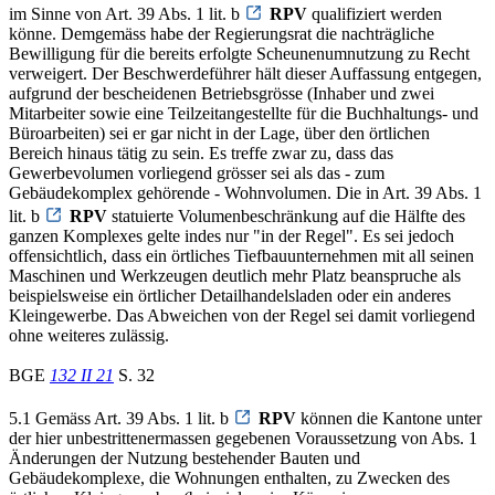
im Sinne von Art. 39 Abs. 1 lit. b
RPV
qualifiziert werden
könne. Demgemäss habe der Regierungsrat die nachträgliche
Bewilligung für die bereits erfolgte Scheunenumnutzung zu Recht
verweigert. Der Beschwerdeführer hält dieser Auffassung entgegen,
aufgrund der bescheidenen Betriebsgrösse (Inhaber und zwei
Mitarbeiter sowie eine Teilzeitangestellte für die Buchhaltungs- und
Büroarbeiten) sei er gar nicht in der Lage, über den örtlichen
Bereich hinaus tätig zu sein. Es treffe zwar zu, dass das
Gewerbevolumen vorliegend grösser sei als das - zum
Gebäudekomplex gehörende - Wohnvolumen. Die in Art. 39 Abs. 1
lit. b
RPV
statuierte Volumenbeschränkung auf die Hälfte des
ganzen Komplexes gelte indes nur "in der Regel". Es sei jedoch
offensichtlich, dass ein örtliches Tiefbauunternehmen mit all seinen
Maschinen und Werkzeugen deutlich mehr Platz beanspruche als
beispielsweise ein örtlicher Detailhandelsladen oder ein anderes
Kleingewerbe. Das Abweichen von der Regel sei damit vorliegend
ohne weiteres zulässig.
BGE
132 II 21
S. 32
5.1 Gemäss Art. 39 Abs. 1 lit. b
RPV
können die Kantone unter
der hier unbestrittenermassen gegebenen Voraussetzung von Abs. 1
Änderungen der Nutzung bestehender Bauten und
Gebäudekomplexe, die Wohnungen enthalten, zu Zwecken des