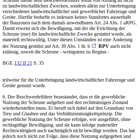
Scheune diente dem Beschwerdeführer somit von Anfang an nicht
zu landwirtschaftlichen Zwecken, sondern allein zur Unterbringung
verschiedener landwirtschaftlicher und gewerblicher Fahrzeuge und
Geräte. Hierfür bedurfte es indessen keines Standortes ausserhalb
der Bauzonen nach dem damals anwendbaren Art. 24 Abs. 1 aRPG.
Damit erweist sich die Bewilligung, mit der die Errichtung der
Scheune (nur) für landwirtschaftliche Zwecke gestattet wurde, als
materiell rechtswidrig. Unter diesen Umständen ist eine Änderung
der Nutzung gestützt auf Art. 39 Abs. 1 lit. b
RPV
auch nicht
zulässig, soweit die Scheune - wenigstens zu Beginn -
BGE
132 II 21
S. 35
teilweise für die Unterbringung landwirtschaftlicher Fahrzeuge und
Geräte genutzt wurde.
6. Der Beschwerdeführer beanstandet, dass er die gewerbliche
Nutzung der Scheune aufgeben und den rechtmässigen Zustand
wiederherstellen muss. Er beruft sich dabei auf den Grundsatz von
Treu und Glauben und das Verhältnismässigkeitsprinzip. Die
gewerbliche Nutzung der Scheune erfolgte, wie ausgeführt, ohne
rechtsgültige Bewilligung, und sie kann infolge materieller
Rechtswidrigkeit auch nachträglich nicht bewilligt werden. Das hat
jedoch noch nicht zur Folge, dass diese Nutzung aufgegeben und