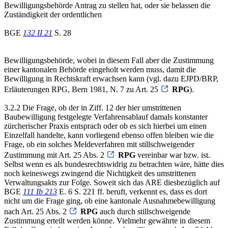
Bewilligungsbehörde Antrag zu stellen hat, oder sie belassen die
Zuständigkeit der ordentlichen
BGE
132 II 21
S. 28
Bewilligungsbehörde, wobei in diesem Fall aber die Zustimmung
einer kantonalen Behörde eingeholt werden muss, damit die
Bewilligung in Rechtskraft erwachsen kann (vgl. dazu EJPD/BRP,
Erläuterungen RPG, Bern 1981, N. 7 zu Art. 25
RPG
).
3.2.2 Die Frage, ob der in Ziff. 12 der hier umstrittenen
Baubewilligung festgelegte Verfahrensablauf damals konstanter
zürcherischer Praxis entsprach oder ob es sich hierbei um einen
Einzelfall handelte, kann vorliegend ebenso offen bleiben wie die
Frage, ob ein solches Meldeverfahren mit stillschweigender
Zustimmung mit Art. 25 Abs. 2
RPG
vereinbar war bzw. ist.
Selbst wenn es als bundesrechtswidrig zu betrachten wäre, hätte dies
noch keineswegs zwingend die Nichtigkeit des umstrittenen
Verwaltungsakts zur Folge. Soweit sich das ARE diesbezüglich auf
BGE
111 Ib 213
E. 6 S. 221 ff. beruft, verkennt es, dass es dort
nicht um die Frage ging, ob eine kantonale Ausnahmebewilligung
nach Art. 25 Abs. 2
RPG
auch durch stillschweigende
Zustimmung erteilt werden könne. Vielmehr gewährte in diesem