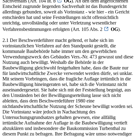
Sachverhalts (Art. 104 lit. b
OG
). An den dem angefochtenen
Entscheid zugrunde liegenden Sachverhalt ist das Bundesgericht
allerdings gebunden, soweit als Vorinstanz - wie hier - ein Gericht
entschieden hat und seine Feststellungen nicht offensichtlich
unrichtig, unvollständig oder unter Verletzung wesentlicher
Verfahrensbestimmungen erfolgten (Art. 105 Abs. 2
OG
).
2.1 Der Beschwerdeführer macht geltend, er habe sich im
vorinstanzlichen Verfahren auf den Standpunkt gestellt, die
kommunale Baubehörde habe immer um den gewerblichen
Verwendungszweck des Gebäudes Vers.-Nr. 473 gewusst und diese
Nutzung auch bewilligt. Weshalb die Behörde in der
Baubewilligung gleichwohl festgehalten habe, dass die Baute nur
für landwirtschaftliche Zwecke verwendet werden dürfe, sei unklar.
Mit seinem Vorbringen, dass die fragliche Auflage irrtümlich in die
Baubewilligung hineingeraten sei, habe sich die Vorinstanz nicht
auseinandergesetzt. Sie habe sich mit der Feststellung begnügt, aus
den Umständen bei der Bewilligungserteilung lasse sich nicht
ableiten, dass dem Beschwerdeführer 1980 eine
nichtlandwirtschaftliche Nutzung der Scheune bewilligt worden sei.
Die Vorinstanz wäre jedoch in Nachachtung des
Untersuchungsgrundsatzes gehalten gewesen, eine allfällig
irrtümliche Aufnahme der Auflage in die Baubewilligung vertieft
abzuklären und insbesondere die Baukommission Turbenthal zu
diesem Punkt zu befragen. Ihre Befragung wäre umso notwendiger