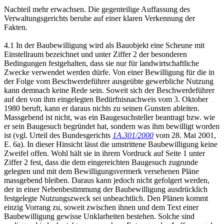
Nachteil mehr erwachsen. Die gegenteilige Auffassung des
Verwaltungsgerichts beruhe auf einer klaren Verkennung der
Fakten.
4.1 In der Baubewilligung wird als Bauobjekt eine Scheune mit
Einstellraum bezeichnet und unter Ziffer 2 der besonderen
Bedingungen festgehalten, dass sie nur für landwirtschaftliche
Zwecke verwendet werden dürfe. Von einer Bewilligung für die in
der Folge vom Beschwerdeführer ausgeübte gewerbliche Nutzung
kann demnach keine Rede sein. Soweit sich der Beschwerdeführer
auf den von ihm eingelegten Bedürfnisnachweis vom 3. Oktober
1980 beruft, kann er daraus nichts zu seinen Gunsten ableiten.
Massgebend ist nicht, was ein Baugesuchsteller beantragt bzw. wie
er sein Baugesuch begründet hat, sondern was ihm bewilligt worden
ist (vgl. Urteil des Bundesgerichts
1A.301/2000
vom 28. Mai 2001,
E. 6a). In dieser Hinsicht lässt die umstrittene Baubewilligung keine
Zweifel offen. Wohl hält sie in ihrem Vordruck auf Seite 1 unter
Ziffer 2 fest, dass die dem eingereichten Baugesuch zugrunde
gelegten und mit dem Bewilligungsvermerk versehenen Pläne
massgebend bleiben. Daraus kann jedoch nicht gefolgert werden,
der in einer Nebenbestimmung der Baubewilligung ausdrücklich
festgelegte Nutzungszweck sei unbeachtlich. Den Plänen kommt
einzig Vorrang zu, soweit zwischen ihnen und dem Text einer
Baubewilligung gewisse Unklarheiten bestehen. Solche sind