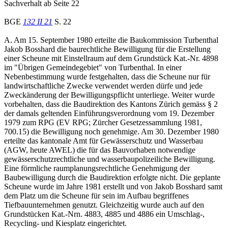
Sachverhalt ab Seite 22
BGE
132 II 21
S. 22
A. Am 15. September 1980 erteilte die Baukommission Turbenthal
Jakob Bosshard die baurechtliche Bewilligung für die Erstellung
einer Scheune mit Einstellraum auf dem Grundstück Kat.-Nr. 4898
im "Übrigen Gemeindegebiet" von Turbenthal. In einer
Nebenbestimmung wurde festgehalten, dass die Scheune nur für
landwirtschaftliche Zwecke verwendet werden dürfe und jede
Zweckänderung der Bewilligungspflicht unterliege. Weiter wurde
vorbehalten, dass die Baudirektion des Kantons Zürich gemäss § 2
der damals geltenden Einführungsverordnung vom 19. Dezember
1979 zum RPG (EV RPG; Zürcher Gesetzessammlung 1981,
700.15) die Bewilligung noch genehmige. Am 30. Dezember 1980
erteilte das kantonale Amt für Gewässerschutz und Wasserbau
(AGW, heute AWEL) die für das Bauvorhaben notwendige
gewässerschutzrechtliche und wasserbaupolizeiliche Bewilligung.
Eine förmliche raumplanungsrechtliche Genehmigung der
Baubewilligung durch die Baudirektion erfolgte nicht. Die geplante
Scheune wurde im Jahre 1981 erstellt und von Jakob Bosshard samt
dem Platz um die Scheune für sein im Aufbau begriffenes
Tiefbauunternehmen genutzt. Gleichzeitig wurde auch auf den
Grundstücken Kat.-Nrn. 4883, 4885 und 4886 ein Umschlag-,
Recycling- und Kiesplatz eingerichtet.