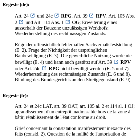
Regeste (de):
Art. 24
und 24c
RPG
, Art. 39
RPV
, Art. 105 Abs.
2
und Art. 114 Abs. 1
OG
; Erweiterung eines
ausserhalb der Bauzone unzulässigen Werkhofs;
Wiederherstellung des rechtmässigen Zustands.
Rüge der offensichtlich fehlerhaften Sachverhaltsfeststellung
(E. 2). Frage der Nichtigkeit der ursprünglichen
Baubewilligung (E. 3). Die gewerbliche Nutzung wurde nie
bewilligt (E. 4) und kann auch gestützt auf Art. 39
RPV
oder Art. 24c
RPG
nicht bewilligt werden (E. 5 und 7).
Wiederherstellung des rechtmässigen Zustands (E. 6 und 8).
Bindung des Bundesgerichts an den Streitgegenstand (E. 9).
Regeste (fr):
Art. 24 et 24c LAT, art. 39 OAT, art. 105 al. 2 et 114 al. 1 OJ;
agrandissement d'un entrepôt inadmissible hors de la zone à
bâtir; rétablissement de l'état conforme au droit.
Grief concernant la constatation manifestement inexacte des
faits (consid. 2). Question de la nullité de l'autorisation de