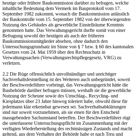
heutige oder frühere Baukommission darüber zu befragen, welche
inhaltliche Bedeutung dem Vermerk im Bauprotokoll vom 17.
September 1982 zukommt, wonach die Baukommission anlässlich
der Baukontrolle vom 15. September 1982 von der überwiegenden
Nutzung des Gebäudes als gewerbliche Einstellräume Kenntnis
genommen hatte. Das Verwaltungsgericht durfte somit von einer
Befragung sowohl der heutigen als auch der früheren
Baukommissionsmitglieder absehen, ohne dadurch den
Untersuchungsgrundsatz im Sinne von § 7 bzw. § 60 des kantonalen
Gesetzes vom 24. Mai 1959 über den Rechtsschutz in
Verwaltungssachen (Verwaltungsrechtspflegegesetz, VRG) zu
verletzen.
2.2 Die Rüge offensichtlich unvollständiger und unrichtiger
Sachverhaltsfeststellung ist des Weiteren auch unbegründet, soweit
der Beschwerdeführer vorbringt, das Verwaltungsgericht hätte die
Baubehörde darüber befragen müssen, weshalb sie die gewerbliche
Nutzung der Scheune sowie des Umschlag-, Recycling- und
Kiesplatzes über 23 Jahre hinweg toleriert habe, obwohl diese für
jedermann klar erkennbar gewesen sei. Sachverhaltsabklärungen
sind nur soweit vorzunehmen, als sie einen für den Entscheid
massgebenden Sachumstand betreffen. Der Beschwerdeführer rügt
die unterlassene Untersuchungspflicht im Zusammenhang mit der
verfügten Wiederherstellung des rechtmässigen Zustands und macht
geltend, aus dem Verhalten der Behörde habe er nach Treu und