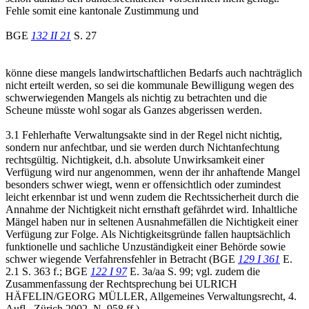
Fehle somit eine kantonale Zustimmung und
BGE
132 II 21
S. 27
könne diese mangels landwirtschaftlichen Bedarfs auch nachträglich
nicht erteilt werden, so sei die kommunale Bewilligung wegen des
schwerwiegenden Mangels als nichtig zu betrachten und die
Scheune müsste wohl sogar als Ganzes abgerissen werden.
3.1 Fehlerhafte Verwaltungsakte sind in der Regel nicht nichtig,
sondern nur anfechtbar, und sie werden durch Nichtanfechtung
rechtsgültig. Nichtigkeit, d.h. absolute Unwirksamkeit einer
Verfügung wird nur angenommen, wenn der ihr anhaftende Mangel
besonders schwer wiegt, wenn er offensichtlich oder zumindest
leicht erkennbar ist und wenn zudem die Rechtssicherheit durch die
Annahme der Nichtigkeit nicht ernsthaft gefährdet wird. Inhaltliche
Mängel haben nur in seltenen Ausnahmefällen die Nichtigkeit einer
Verfügung zur Folge. Als Nichtigkeitsgründe fallen hauptsächlich
funktionelle und sachliche Unzuständigkeit einer Behörde sowie
schwer wiegende Verfahrensfehler in Betracht (BGE
129 I 361
E.
2.1 S. 363 f.; BGE
122 I 97
E. 3a/aa S. 99; vgl. zudem die
Zusammenfassung der Rechtsprechung bei ULRICH
HÄFELIN/GEORG MÜLLER, Allgemeines Verwaltungsrecht, 4.
Aufl., Zürich 2002, N. 958 ff.).