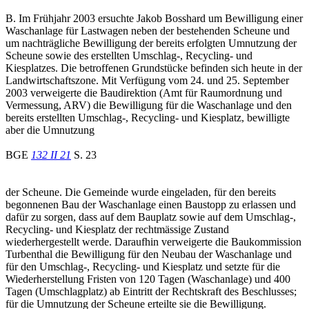
B. Im Frühjahr 2003 ersuchte Jakob Bosshard um Bewilligung einer
Waschanlage für Lastwagen neben der bestehenden Scheune und
um nachträgliche Bewilligung der bereits erfolgten Umnutzung der
Scheune sowie des erstellten Umschlag-, Recycling- und
Kiesplatzes. Die betroffenen Grundstücke befinden sich heute in der
Landwirtschaftszone. Mit Verfügung vom 24. und 25. September
2003 verweigerte die Baudirektion (Amt für Raumordnung und
Vermessung, ARV) die Bewilligung für die Waschanlage und den
bereits erstellten Umschlag-, Recycling- und Kiesplatz, bewilligte
aber die Umnutzung
BGE
132 II 21
S. 23
der Scheune. Die Gemeinde wurde eingeladen, für den bereits
begonnenen Bau der Waschanlage einen Baustopp zu erlassen und
dafür zu sorgen, dass auf dem Bauplatz sowie auf dem Umschlag-,
Recycling- und Kiesplatz der rechtmässige Zustand
wiederhergestellt werde. Daraufhin verweigerte die Baukommission
Turbenthal die Bewilligung für den Neubau der Waschanlage und
für den Umschlag-, Recycling- und Kiesplatz und setzte für die
Wiederherstellung Fristen von 120 Tagen (Waschanlage) und 400
Tagen (Umschlagplatz) ab Eintritt der Rechtskraft des Beschlusses;
für die Umnutzung der Scheune erteilte sie die Bewilligung.