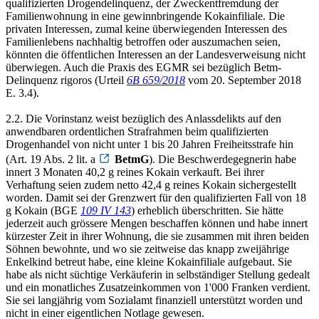
qualifizierten Drogendelinquenz, der Zweckentfremdung der
Familienwohnung in eine gewinnbringende Kokainfiliale. Die
privaten Interessen, zumal keine überwiegenden Interessen des
Familienlebens nachhaltig betroffen oder auszumachen seien,
könnten die öffentlichen Interessen an der Landesverweisung nicht
überwiegen. Auch die Praxis des EGMR sei bezüglich Betm-
Delinquenz rigoros (Urteil
6B 659/2018
vom 20. September 2018
E. 3.4).
2.2. Die Vorinstanz weist bezüglich des Anlassdelikts auf den
anwendbaren ordentlichen Strafrahmen beim qualifizierten
Drogenhandel von nicht unter 1 bis 20 Jahren Freiheitsstrafe hin
(Art. 19 Abs. 2 lit. a
BetmG
). Die Beschwerdegegnerin habe
innert 3 Monaten 40,2 g reines Kokain verkauft. Bei ihrer
Verhaftung seien zudem netto 42,4 g reines Kokain sichergestellt
worden. Damit sei der Grenzwert für den qualifizierten Fall von 18
g Kokain (BGE
109 IV 143
) erheblich überschritten. Sie hätte
jederzeit auch grössere Mengen beschaffen können und habe innert
kürzester Zeit in ihrer Wohnung, die sie zusammen mit ihren beiden
Söhnen bewohnte, und wo sie zeitweise das knapp zweijährige
Enkelkind betreut habe, eine kleine Kokainfiliale aufgebaut. Sie
habe als nicht süchtige Verkäuferin in selbständiger Stellung gedealt
und ein monatliches Zusatzeinkommen von 1'000 Franken verdient.
Sie sei langjährig vom Sozialamt finanziell unterstützt worden und
nicht in einer eigentlichen Notlage gewesen.