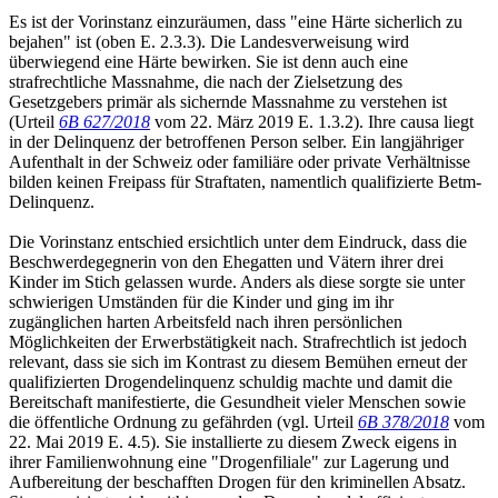
Es ist der Vorinstanz einzuräumen, dass "eine Härte sicherlich zu
bejahen" ist (oben E. 2.3.3). Die Landesverweisung wird
überwiegend eine Härte bewirken. Sie ist denn auch eine
strafrechtliche Massnahme, die nach der Zielsetzung des
Gesetzgebers primär als sichernde Massnahme zu verstehen ist
(Urteil
6B 627/2018
vom 22. März 2019 E. 1.3.2). Ihre causa liegt
in der Delinquenz der betroffenen Person selber. Ein langjähriger
Aufenthalt in der Schweiz oder familiäre oder private Verhältnisse
bilden keinen Freipass für Straftaten, namentlich qualifizierte Betm-
Delinquenz.
Die Vorinstanz entschied ersichtlich unter dem Eindruck, dass die
Beschwerdegegnerin von den Ehegatten und Vätern ihrer drei
Kinder im Stich gelassen wurde. Anders als diese sorgte sie unter
schwierigen Umständen für die Kinder und ging im ihr
zugänglichen harten Arbeitsfeld nach ihren persönlichen
Möglichkeiten der Erwerbstätigkeit nach. Strafrechtlich ist jedoch
relevant, dass sie sich im Kontrast zu diesem Bemühen erneut der
qualifizierten Drogendelinquenz schuldig machte und damit die
Bereitschaft manifestierte, die Gesundheit vieler Menschen sowie
die öffentliche Ordnung zu gefährden (vgl. Urteil
6B 378/2018
vom
22. Mai 2019 E. 4.5). Sie installierte zu diesem Zweck eigens in
ihrer Familienwohnung eine "Drogenfiliale" zur Lagerung und
Aufbereitung der beschafften Drogen für den kriminellen Absatz.