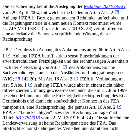
Die Entscheidung betraf die Auslegung der
Richtlinie 2004/38/EG
vom 29. April 2004, mit welcher die beiden in Art. 5 Abs. 2
Anhang I
FZA
in Bezug genommenen Richtlinien aufgehoben und
die Regelungsmaterie in einem neuen Kontext renormiert wurde.
LUZIA VETTERLI (in: ius.focus 1/2019 S. 28) vertritt offenbar
eine autoritativ die Schweiz verpflichtende Wirkung dieser
Rechtsprechung.
2.8.2. Der bloss im Anhang des Abkommens aufgeführte Art. 5 Abs.
1
Anhang I
FZA
betrifft stricto sensu Einschränkungen der
erwerbsrechtlichen Freizügigkeit und des rechtmässigen Aufenthalts
nach der Zielsetzung von Art. 1
des Abkommens. Solche
Sachverhalte regelt an sich das Ausländer- und Integrationsgesetz
(
AIG
;
SR
142.20). Mit Art. 16 Abs. 2
FZA
in Verbindung mit
Art. 5 Abs. 1
Anhang I
FZA
wurde aber in einem nicht näher
differenzierten Umfang gewissermassen auch die am 21. Juni 1999
bestehende binnenrechtliche Freizügigkeitsrechtsprechung des EG-
Gerichtshofs und damit ein strafrechtlicher Konnex in das FZA
transponiert, eine Rechtsprechung, die gemäss Art. 16 Abs. 2
FZA
zu "berücksichtigen" bzw. der "Rechnung zu tragen" ist
(Urteil
6B 378/2018
vom 22. Mai 2019 E. 4.3.4). Die strafrechtliche
Landesverweisung ist keine Regelungsmaterie des FZA. Das
Strafrecht schränkt delinquentes Verhalten und damit den nicht