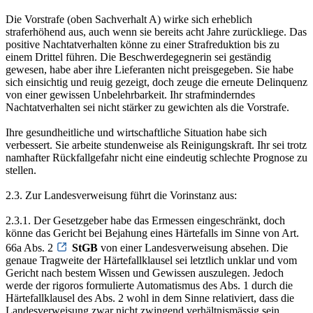
Die Vorstrafe (oben Sachverhalt A) wirke sich erheblich
straferhöhend aus, auch wenn sie bereits acht Jahre zurückliege. Das
positive Nachtatverhalten könne zu einer Strafreduktion bis zu
einem Drittel führen. Die Beschwerdegegnerin sei geständig
gewesen, habe aber ihre Lieferanten nicht preisgegeben. Sie habe
sich einsichtig und reuig gezeigt, doch zeuge die erneute Delinquenz
von einer gewissen Unbelehrbarkeit. Ihr strafminderndes
Nachtatverhalten sei nicht stärker zu gewichten als die Vorstrafe.
Ihre gesundheitliche und wirtschaftliche Situation habe sich
verbessert. Sie arbeite stundenweise als Reinigungskraft. Ihr sei trotz
namhafter Rückfallgefahr nicht eine eindeutig schlechte Prognose zu
stellen.
2.3. Zur Landesverweisung führt die Vorinstanz aus:
2.3.1. Der Gesetzgeber habe das Ermessen eingeschränkt, doch
könne das Gericht bei Bejahung eines Härtefalls im Sinne von Art.
66a Abs. 2
StGB
von einer Landesverweisung absehen. Die
genaue Tragweite der Härtefallklausel sei letztlich unklar und vom
Gericht nach bestem Wissen und Gewissen auszulegen. Jedoch
werde der rigoros formulierte Automatismus des Abs. 1 durch die
Härtefallklausel des Abs. 2 wohl in dem Sinne relativiert, dass die
Landesverweisung zwar nicht zwingend verhältnismässig sein