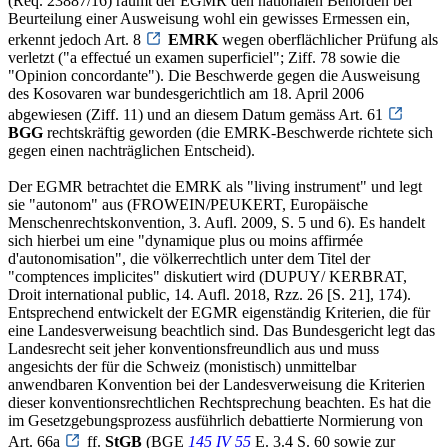
(Req. 23887/16) räumt der EGMR den nationalen Behörden bei
Beurteilung einer Ausweisung wohl ein gewisses Ermessen ein,
erkennt jedoch Art. 8
EMRK
wegen oberflächlicher Prüfung als
verletzt ("a effectué un examen superficiel"; Ziff. 78 sowie die
"Opinion concordante"). Die Beschwerde gegen die Ausweisung
des Kosovaren war bundesgerichtlich am 18. April 2006
abgewiesen (Ziff. 11) und an diesem Datum gemäss Art. 61
BGG
rechtskräftig geworden (die EMRK-Beschwerde richtete sich
gegen einen nachträglichen Entscheid).
Der EGMR betrachtet die EMRK als "living instrument" und legt
sie "autonom" aus (FROWEIN/PEUKERT, Europäische
Menschenrechtskonvention, 3. Aufl. 2009, S. 5 und 6). Es handelt
sich hierbei um eine "dynamique plus ou moins affirmée
d'autonomisation", die völkerrechtlich unter dem Titel der
"comptences implicites" diskutiert wird (DUPUY/ KERBRAT,
Droit international public, 14. Aufl. 2018, Rzz. 26 [S. 21], 174).
Entsprechend entwickelt der EGMR eigenständig Kriterien, die für
eine Landesverweisung beachtlich sind. Das Bundesgericht legt das
Landesrecht seit jeher konventionsfreundlich aus und muss
angesichts der für die Schweiz (monistisch) unmittelbar
anwendbaren Konvention bei der Landesverweisung die Kriterien
dieser konventionsrechtlichen Rechtsprechung beachten. Es hat die
im Gesetzgebungsprozess ausführlich debattierte Normierung von
Art. 66a
ff.
StGB
(BGE
145 IV 55
E. 3.4 S. 60 sowie zur