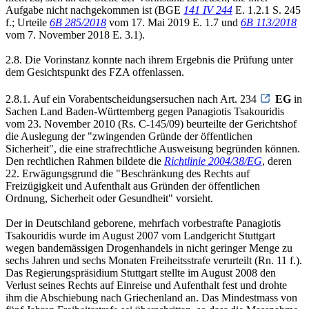
Aufgabe nicht nachgekommen ist (BGE
141 IV 244
E. 1.2.1 S. 245
f.; Urteile
6B 285/2018
vom 17. Mai 2019 E. 1.7 und
6B 113/2018
vom 7. November 2018 E. 3.1).
2.8. Die Vorinstanz konnte nach ihrem Ergebnis die Prüfung unter
dem Gesichtspunkt des FZA offenlassen.
2.8.1. Auf ein Vorabentscheidungsersuchen nach Art. 234
EG
in
Sachen Land Baden-Württemberg gegen Panagiotis Tsakouridis
vom 23. November 2010 (Rs. C-145/09) beurteilte der Gerichtshof
die Auslegung der "zwingenden Gründe der öffentlichen
Sicherheit", die eine strafrechtliche Ausweisung begründen können.
Den rechtlichen Rahmen bildete die
Richtlinie 2004/38/EG
, deren
22. Erwägungsgrund die "Beschränkung des Rechts auf
Freizügigkeit und Aufenthalt aus Gründen der öffentlichen
Ordnung, Sicherheit oder Gesundheit" vorsieht.
Der in Deutschland geborene, mehrfach vorbestrafte Panagiotis
Tsakouridis wurde im August 2007 vom Landgericht Stuttgart
wegen bandemässigen Drogenhandels in nicht geringer Menge zu
sechs Jahren und sechs Monaten Freiheitsstrafe verurteilt (Rn. 11 f.).
Das Regierungspräsidium Stuttgart stellte im August 2008 den
Verlust seines Rechts auf Einreise und Aufenthalt fest und drohte
ihm die Abschiebung nach Griechenland an. Das Mindestmass von