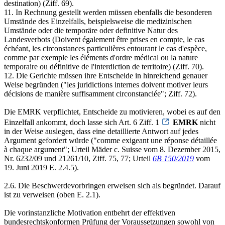
destination) (Ziff. 69).
11. In Rechnung gestellt werden müssen ebenfalls die besonderen
Umstände des Einzelfalls, beispielsweise die medizinischen
Umstände oder die temporäre oder definitive Natur des
Landesverbots (Doivent également être prises en compte, le cas
échéant, les circonstances particulières entourant le cas d'espèce,
comme par exemple les éléments d'ordre médical ou la nature
temporaire ou définitive de l'interdiction de territoire) (Ziff. 70).
12. Die Gerichte müssen ihre Entscheide in hinreichend genauer
Weise begründen ("les juridictions internes doivent motiver leurs
décisions de manière suffisamment circonstanciée"; Ziff. 72).
Die EMRK verpflichtet, Entscheide zu motivieren, wobei es auf den
Einzelfall ankommt, doch lasse sich Art. 6 Ziff. 1
EMRK
nicht
in der Weise auslegen, dass eine detaillierte Antwort auf jedes
Argument gefordert würde ("comme exigeant une réponse détaillée
à chaque argument"; Urteil Mäder c. Suisse vom 8. Dezember 2015,
Nr. 6232/09 und 21261/10, Ziff. 75, 77; Urteil
6B 150/2019
vom
19. Juni 2019 E. 2.4.5).
2.6. Die Beschwerdevorbringen erweisen sich als begründet. Darauf
ist zu verweisen (oben E. 2.1).
Die vorinstanzliche Motivation entbehrt der effektiven
bundesrechtskonformen Prüfung der Voraussetzungen sowohl von