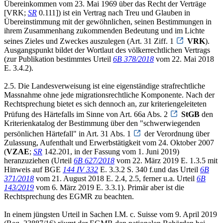
Übereinkommen vom 23. Mai 1969 über das Recht der Verträge
[VRK;
SR
0.111]) ist ein Vertrag nach Treu und Glauben in
Übereinstimmung mit der gewöhnlichen, seinen Bestimmungen in
ihrem Zusammenhang zukommenden Bedeutung und im Lichte
seines Zieles und Zweckes auszulegen (Art. 31 Ziff. 1
VRK
).
Ausgangspunkt bildet der Wortlaut des völkerrechtlichen Vertrags
(zur Publikation bestimmtes Urteil
6B 378/2018
vom 22. Mai 2018
E. 3.4.2).
2.5. Die Landesverweisung ist eine eigenständige strafrechtliche
Massnahme ohne jede migrationsrechtliche Komponente. Nach der
Rechtsprechung bietet es sich dennoch an, zur kriteriengeleiteten
Prüfung des Härtefalls im Sinne von Art. 66a Abs. 2
StGB
den
Kriterienkatalog der Bestimmung über den "schwerwiegenden
persönlichen Härtefall" in Art. 31 Abs. 1
der Verordnung über
Zulassung, Aufenthalt und Erwerbstätigkeit vom 24. Oktober 2007
(
VZAE
;
SR
142.201, in der Fassung vom 1. Juni 2019)
heranzuziehen (Urteil
6B 627/2018
vom 22. März 2019 E. 1.3.5 mit
Hinweis auf BGE
144 IV 332
E. 3.3.2 S. 340 f.und das Urteil
6B
371/2018
vom 21. August 2018 E. 2.4, 2.5, ferner u.a. Urteil
6B
143/2019
vom 6. März 2019 E. 3.3.1). Primär aber ist die
Rechtsprechung des EGMR zu beachten.
In einem jüngsten Urteil in Sachen I.M. c. Suisse vom 9. April 2019