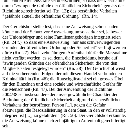
fünf Jahren Freiheitsstrafe sei überschritten, so dass die Massnahme
durch "zwingende Gründe der öffentlichen Sicherheit" gemäss der
Richtlinie gerechtfertigt sei (Rn. 13); das persönliche Verhalten
"gefährde aktuell die öffentliche Ordnung" (Rn. 14).
Der Gerichtshof stellte fest, dass eine Ausweisung sehr schaden
könne und der Schutz vor Ausweisung umso stärker sei, je besser
der Unionsbürger und seine Familienangehörigen integriert seien
(Rn. 24 f.), so dass eine Ausweisung "nur aus schwerwiegenden
Gründen der öffentlichen Ordnung oder Sicherheit" verfügt werden
dürfe (Rn. 27). Nach zehnjährigem Aufenthalt dürfe die Massnahme
nicht verfügt werden, es sei denn, die Entscheidung beruhe auf
"zwingenden Gründen der öffentlichen Sicherheit, die von den
Mitgliedstaaten festgelegt wurden" (Rn. 28). Der Gerichtshof weist
auf die verheerenden Folgen der mit diesem Handel verbundenen
Kriminalität hin (Rn. 46); die Rauschgiftsucht sei ein grosses Übel
für den Einzelnen und eine soziale und wirtschaftliche Gefahr für
die Menschheit (Rn. 47). Bei der Anwendung der Richtlinie
2004/38 sei insbesondere der aussergewöhnliche Charakter der
Bedrohung der öffentlichen Sicherheit aufgrund des persönlichen
Verhaltens der betroffenen Person [...], gegen die Gefahr
abzuwägen, die Resozialisierung in dem Staat, in den er vollständig
integriert ist [...], zu gefährden" (Rn. 50). Der Gerichtshof erkannte,
die Ausweisung könne nach zehnjährigem Aufenthalt gerechtfertigt
sein.