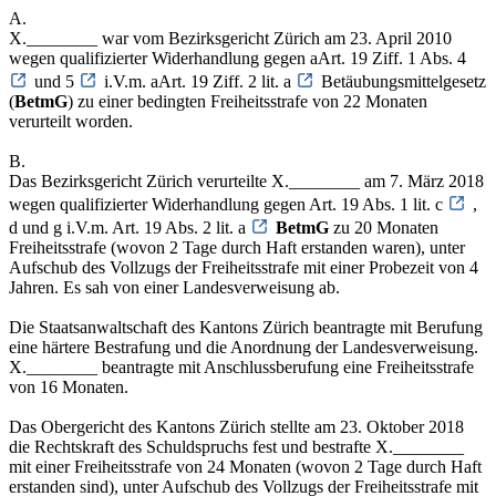
A.
X.________ war vom Bezirksgericht Zürich am 23. April 2010
wegen qualifizierter Widerhandlung gegen aArt. 19 Ziff. 1 Abs. 4
und 5
i.V.m. aArt. 19 Ziff. 2 lit. a
Betäubungsmittelgesetz
(
BetmG
) zu einer bedingten Freiheitsstrafe von 22 Monaten
verurteilt worden.
B.
Das Bezirksgericht Zürich verurteilte X.________ am 7. März 2018
wegen qualifizierter Widerhandlung gegen Art. 19 Abs. 1 lit. c
,
d und g i.V.m. Art. 19 Abs. 2 lit. a
BetmG
zu 20 Monaten
Freiheitsstrafe (wovon 2 Tage durch Haft erstanden waren), unter
Aufschub des Vollzugs der Freiheitsstrafe mit einer Probezeit von 4
Jahren. Es sah von einer Landesverweisung ab.
Die Staatsanwaltschaft des Kantons Zürich beantragte mit Berufung
eine härtere Bestrafung und die Anordnung der Landesverweisung.
X.________ beantragte mit Anschlussberufung eine Freiheitsstrafe
von 16 Monaten.
Das Obergericht des Kantons Zürich stellte am 23. Oktober 2018
die Rechtskraft des Schuldspruchs fest und bestrafte X.________
mit einer Freiheitsstrafe von 24 Monaten (wovon 2 Tage durch Haft
erstanden sind), unter Aufschub des Vollzugs der Freiheitsstrafe mit