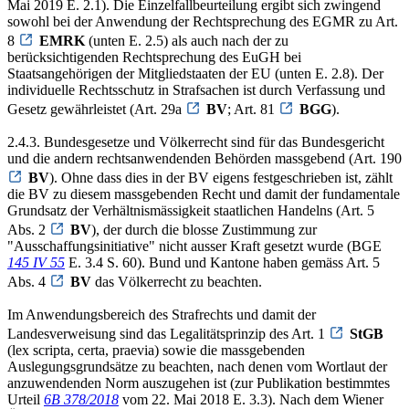
Mai 2019 E. 2.1). Die Einzelfallbeurteilung ergibt sich zwingend
sowohl bei der Anwendung der Rechtsprechung des EGMR zu Art.
8
EMRK
(unten E. 2.5) als auch nach der zu
berücksichtigenden Rechtsprechung des EuGH bei
Staatsangehörigen der Mitgliedstaaten der EU (unten E. 2.8). Der
individuelle Rechtsschutz in Strafsachen ist durch Verfassung und
Gesetz gewährleistet (Art. 29a
BV
; Art. 81
BGG
).
2.4.3. Bundesgesetze und Völkerrecht sind für das Bundesgericht
und die andern rechtsanwendenden Behörden massgebend (Art. 190
BV
). Ohne dass dies in der BV eigens festgeschrieben ist, zählt
die BV zu diesem massgebenden Recht und damit der fundamentale
Grundsatz der Verhältnismässigkeit staatlichen Handelns (Art. 5
Abs. 2
BV
), der durch die blosse Zustimmung zur
"Ausschaffungsinitiative" nicht ausser Kraft gesetzt wurde (BGE
145 IV 55
E. 3.4 S. 60). Bund und Kantone haben gemäss Art. 5
Abs. 4
BV
das Völkerrecht zu beachten.
Im Anwendungsbereich des Strafrechts und damit der
Landesverweisung sind das Legalitätsprinzip des Art. 1
StGB
(lex scripta, certa, praevia) sowie die massgebenden
Auslegungsgrundsätze zu beachten, nach denen vom Wortlaut der
anzuwendenden Norm auszugehen ist (zur Publikation bestimmtes
Urteil
6B 378/2018
vom 22. Mai 2018 E. 3.3). Nach dem Wiener