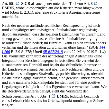
Art. 66a
StGB
als auch jener unter dem Titel von Art. 8
EMRK
, wobei diesbezüglich auf die Kriterien zwar hingewiesen
wird (oben E. 2.3.1), aber eine strukturierte Auseinandersetzung
unterbleibt.
Nach der neueren ausländerrechtlichen Rechtsprechung ist nach
rund zehnjähriger rechtmässiger Aufenthaltsdauer regelmässig
davon auszugehen, dass die sozialen Beziehungen "in diesem Land
so eng geworden sind, dass es für eine Aufenthaltsbeendigung
besonderer Gründe bedarf; im Einzelfall kann es sich freilich anders
verhalten und die Integration zu wünschen übrig lassen" (BGE
144
I 266
E. 3.9 S. 278; Urteil
6B 627/2018
vom 22. März 2019 E. 1.4).
Die Vorinstanz kann trotz des achtzehnjährigen Aufenthalts keine
Integration der Beschwerdegegnerin feststellen. Sie verneint den
ausnahmsweisen Härtefall und bejaht das öffentliche Interesse an
der Landesverweisung. Sie lässt aber das Nachtatverhalten und die
Kriterien des bedingten Strafvollzugs positiv überwiegen, obwohl
sie die einschlägige Vorstrafe betont, eine gewisse Unbelehrbarkeit
und eine namhafte Rückfallgefahr feststellt und für eine positive
Legalprognose lediglich auf das Eigeninteresse verweisen kann. Wie
die Beschwerdeführerin darlegt, sieht die Vorinstanz den
Schutzbereich des Art. 8 Abs. 1
EMRK
lediglich bezüglich
eines Lehrabschlusses des im Urteilszeitpunkt unmündigen Sohnes
tangiert.