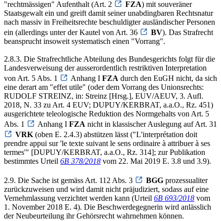
"rechtmässigen" Aufenthalt (Art. 2
FZA
) mit souveräner
Staatsgewalt ein und greift damit seiner unabdingbaren Rechtsnatur
nach massiv in Freiheitsrechte beschuldigter ausländischer Personen
ein (allerdings unter der Kautel von Art. 36
BV
). Das Strafrecht
beansprucht insoweit systematisch einen "Vorrang".
2.8.3. Die Strafrechtliche Abteilung des Bundesgerichts folgt für die
Landesverweisung der ausserordentlich restriktiven Interpretation
von Art. 5 Abs. 1
Anhang I
FZA
durch den EuGH nicht, da sich
eine derart am "effet utile" (oder dem Vorrang des Unionsrechts:
RUDOLF STREINZ, in: Streinz [Hrsg.], EUV/AEUV, 3. Aufl.
2018, N. 33 zu Art. 4 EUV; DUPUY/KERBRAT, a.a.O., Rz. 451)
ausgerichtete teleologische Reduktion des Normgehalts von Art. 5
Abs. 1
Anhang I
FZA
nicht in klassischer Auslegung auf Art. 31
VRK
(oben E. 2.4.3) abstützen lässt ("L'interprétation doit
prendre appui sur 'le texte suivant le sens ordinaire à attribuer à ses
termes'" [DUPUY/KERBRAT, a.a.O., Rz. 314]; zur Publikation
bestimmtes Urteil
6B 378/2018
vom 22. Mai 2019 E. 3.8 und 3.9).
2.9. Die Sache ist gemäss Art. 112 Abs. 3
BGG
prozessualiter
zurückzuweisen und wird damit nicht präjudiziert, sodass auf eine
Vernehmlassung verzichtet werden kann (Urteil
6B 693/2018
vom
1. November 2018 E. 4). Die Beschwerdegegnerin wird anlässlich
der Neubeurteilung ihr Gehörsrecht wahrnehmen können.