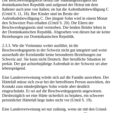
Die Beschwerdegegnerin besitzt die Staatsangehörigkeit der
dominikanischen Republik und aufgrund der Heirat mit dem
Italiener auch jene von Italien; sie hat die Aufenthaltsbewilligung C
(Urteil S. 11, 18). Ihre Kinder sind im Besitz der
Aufenthaltsbewilligung C. Der jüngste Sohn wird in einem Monat
den Schweizer Pass erhalten (Urteil S. 20). Die Eltern der
Beschwerdegegnerin sind verstorben. Die beiden Brüder leben in
der Dominikanischen Republik. Abgesehen von diesen hat sie keine
Beziehungen zur Dominikanischen Republik.
2.3.3. Wie die Vorinstanz weiter ausführt, ist die
Beschwerdegegnerin in der Schweiz nicht gut integriert und weist
ausserhalb der Kernfamilie keine besonderen Beziehungen zur
Schweiz auf. Sie kann nicht Deutsch. Ihre berufliche Situation ist
prekär. Der gut achtzehnjährige Aufenthalt in der Schweiz sei aber
lebensprägend.
Eine Landesverweisung würde sich auf die Familie auswirken. Der
Härtefall müsse sich zwar bei der betroffenen Person auswirken, der
Kontakt zum minderjährigen Sohn würde aber deutlich
eingeschränkt. Er sei auf die Beschwerdegegnerin angewiesen.
Diesbezüglich sei eine Härte sicherlich zu bejahen, ein schwerer
persönlicher Härtefall liege indes nicht vor (Urteil S. 19).
Eine Landesverweisung sei nur zulässig, wenn sie mit den Grund-