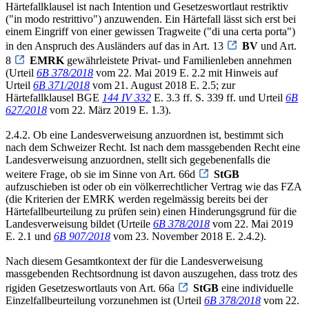
Härtefallklausel ist nach Intention und Gesetzeswortlaut restriktiv
("in modo restrittivo") anzuwenden. Ein Härtefall lässt sich erst bei
einem Eingriff von einer gewissen Tragweite ("di una certa porta")
in den Anspruch des Ausländers auf das in Art. 13
BV
und Art.
8
EMRK
gewährleistete Privat- und Familienleben annehmen
(Urteil
6B 378/2018
vom 22. Mai 2019 E. 2.2 mit Hinweis auf
Urteil
6B 371/2018
vom 21. August 2018 E. 2.5; zur
Härtefallklausel BGE
144 IV 332
E. 3.3 ff. S. 339 ff. und Urteil
6B
627/2018
vom 22. März 2019 E. 1.3).
2.4.2. Ob eine Landesverweisung anzuordnen ist, bestimmt sich
nach dem Schweizer Recht. Ist nach dem massgebenden Recht eine
Landesverweisung anzuordnen, stellt sich gegebenenfalls die
weitere Frage, ob sie im Sinne von Art. 66d
StGB
aufzuschieben ist oder ob ein völkerrechtlicher Vertrag wie das FZA
(die Kriterien der EMRK werden regelmässig bereits bei der
Härtefallbeurteilung zu prüfen sein) einen Hinderungsgrund für die
Landesverweisung bildet (Urteile
6B 378/2018
vom 22. Mai 2019
E. 2.1 und
6B 907/2018
vom 23. November 2018 E. 2.4.2).
Nach diesem Gesamtkontext der für die Landesverweisung
massgebenden Rechtsordnung ist davon auszugehen, dass trotz des
rigiden Gesetzeswortlauts von Art. 66a
StGB
eine individuelle
Einzelfallbeurteilung vorzunehmen ist (Urteil
6B 378/2018
vom 22.