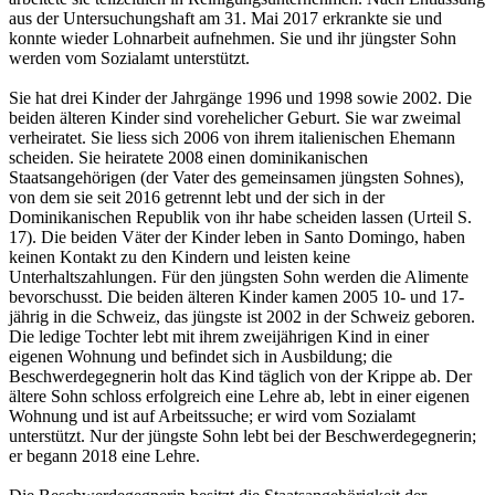
aus der Untersuchungshaft am 31. Mai 2017 erkrankte sie und
konnte wieder Lohnarbeit aufnehmen. Sie und ihr jüngster Sohn
werden vom Sozialamt unterstützt.
Sie hat drei Kinder der Jahrgänge 1996 und 1998 sowie 2002. Die
beiden älteren Kinder sind vorehelicher Geburt. Sie war zweimal
verheiratet. Sie liess sich 2006 von ihrem italienischen Ehemann
scheiden. Sie heiratete 2008 einen dominikanischen
Staatsangehörigen (der Vater des gemeinsamen jüngsten Sohnes),
von dem sie seit 2016 getrennt lebt und der sich in der
Dominikanischen Republik von ihr habe scheiden lassen (Urteil S.
17). Die beiden Väter der Kinder leben in Santo Domingo, haben
keinen Kontakt zu den Kindern und leisten keine
Unterhaltszahlungen. Für den jüngsten Sohn werden die Alimente
bevorschusst. Die beiden älteren Kinder kamen 2005 10- und 17-
jährig in die Schweiz, das jüngste ist 2002 in der Schweiz geboren.
Die ledige Tochter lebt mit ihrem zweijährigen Kind in einer
eigenen Wohnung und befindet sich in Ausbildung; die
Beschwerdegegnerin holt das Kind täglich von der Krippe ab. Der
ältere Sohn schloss erfolgreich eine Lehre ab, lebt in einer eigenen
Wohnung und ist auf Arbeitssuche; er wird vom Sozialamt
unterstützt. Nur der jüngste Sohn lebt bei der Beschwerdegegnerin;
er begann 2018 eine Lehre.