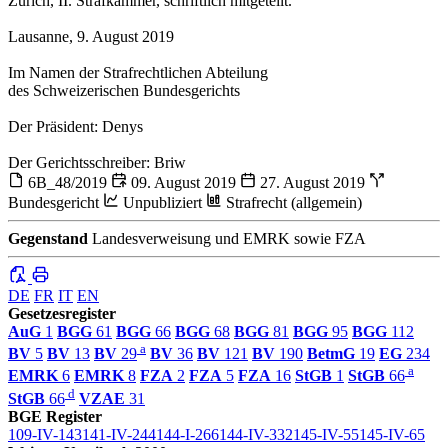
Zürich, II. Strafkammer, schriftlich mitgeteilt.
Lausanne, 9. August 2019
Im Namen der Strafrechtlichen Abteilung
des Schweizerischen Bundesgerichts
Der Präsident: Denys
Der Gerichtsschreiber: Briw
6B_48/2019
09. August 2019
27. August 2019
Bundesgericht
Unpubliziert
Strafrecht (allgemein)
Gegenstand
Landesverweisung und EMRK sowie FZA
DE
FR
IT
EN
Gesetzesregister
AuG
1
BGG
61
BGG
66
BGG
68
BGG
81
BGG
95
BGG
112
a
BV
5
BV
13
BV
29
BV
36
BV
121
BV
190
BetmG
19
EG
234
a
EMRK
6
EMRK
8
FZA
2
FZA
5
FZA
16
StGB
1
StGB
66
d
StGB
66
VZAE
31
BGE Register
109-IV-143
141-IV-244
144-I-266
144-IV-332
145-IV-55
145-IV-65