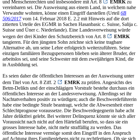
und Menschenrechten und insbesondere mit Art. 8
EMRK
zu
vereinbaren sei. Die Ausweisung aus einem Land, in welchem nahe
Verwandte wohnten, könne einen Eingriff darstellen (Urteil
6B
506/2017
vom 14. Februar 2018 E. 2.2 mit Hinweis auf die dort
zitierten Urteile des EGMR in Sachen Hasanbasic c. Suisse, Salija c.
Suisse und Üner c. Niederlande). Eine Landesverweisung würde
wegen der drei Kinder den Schutzbereich von Art. 8
EMRK
tangieren. Für den jüngsten Sohn zeichne sich keine tragbare
Alternative ab, um seine Lehre erfolgreich weiterzuführen. Seine
einzigen familiären Bezugspersonen blieben sein älterer Bruder, der
arbeitslos sei, und seine Schwester mit dem zweijährigen Kind, die
in Ausbildung sei.
Es seien daher die öffentlichen Interessen an der Ausweisung unter
dem Titel von Art. 8 Ziff. 2
EMRK
zu prüfen. Angesichts des
Betm-Delikts und der einschlägigen Vorstrafe bestehe durchaus ein
öffentliches Interesse an der Landesverweisung. Allerdings sei ihr
Nachtatverhalten positiv zu würdigen; auch die Beschwerdeführerin
habe eine bedingte Strafe beantragt, welche die Abwesenheit einer
Schlechtprognose voraussetze. Die Beschwerdegegnerin habe acht
Jahre deliktfrei gelebt. Bei weiterer Delinquenz könnte sie sich aller
Voraussicht nach nicht auf den Härtefall berufen, so dass sie ein
grosses Interesse habe, nicht mehr straffällig zu werden. Das
öffentliche Interesse vermöge somit den Eingriff in den Anspruch
auf Achtung ihres Familienlebens nicht zu rechtfertigen. Ob sie sich