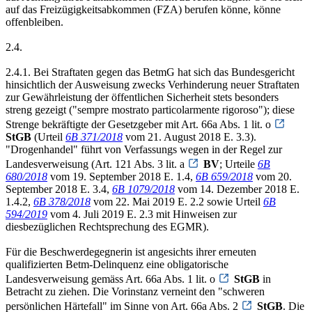
auf das Freizügigkeitsabkommen (FZA) berufen könne, könne
offenbleiben.
2.4.
2.4.1. Bei Straftaten gegen das BetmG hat sich das Bundesgericht
hinsichtlich der Ausweisung zwecks Verhinderung neuer Straftaten
zur Gewährleistung der öffentlichen Sicherheit stets besonders
streng gezeigt ("sempre mostrato particolarmente rigoroso"); diese
Strenge bekräftigte der Gesetzgeber mit Art. 66a Abs. 1 lit. o
StGB
(Urteil
6B 371/2018
vom 21. August 2018 E. 3.3).
"Drogenhandel" führt von Verfassungs wegen in der Regel zur
Landesverweisung (Art. 121 Abs. 3 lit. a
BV
; Urteile
6B
680/2018
vom 19. September 2018 E. 1.4,
6B 659/2018
vom 20.
September 2018 E. 3.4,
6B 1079/2018
vom 14. Dezember 2018 E.
1.4.2,
6B 378/2018
vom 22. Mai 2019 E. 2.2 sowie Urteil
6B
594/2019
vom 4. Juli 2019 E. 2.3 mit Hinweisen zur
diesbezüglichen Rechtsprechung des EGMR).
Für die Beschwerdegegnerin ist angesichts ihrer erneuten
qualifizierten Betm-Delinquenz eine obligatorische
Landesverweisung gemäss Art. 66a Abs. 1 lit. o
StGB
in
Betracht zu ziehen. Die Vorinstanz verneint den "schweren
persönlichen Härtefall" im Sinne von Art. 66a Abs. 2
StGB
. Die