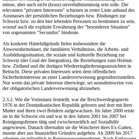
müsse, aber auch nicht (krass) unverhältnismässig sein solle. Die
relevanten "privaten Interessen" schienen in erster Linie anhand des
Ausmasses der persönlichen Beziehungen bzw. Bindungen zur
Schweiz bzw. zu den hier lebenden Personen zu bestimmen zu sein,
worauf auch die explizite Erwähnung der "besonderen Situation"
von sogenannten "Secundos" hindeute.
Als konkrete Härtefallgründe fielen insbesondere die
Anwesenheitsdauer, die familiären Verhältnisse, die Arbeits- und
Ausbildungssituation, die soziale und kulturelle Beziehung zur
Schweiz (der Grad der Integration), die Beziehungen zum Heimat-
bzw. Zielland und die dortigen Wiedereingliederungsaussichten in
Betracht. Diese privaten Interessen seien dem öffentlichen
Sicherheitsinteresse an einer Landesverweisung gegenüberzustellen.
Nur wenn das private Interesse überwiege, sei ausnahmsweise von
der obligatorischen Landesverweisung abzusehen.
2.3.2. Wie die Vorinstanz feststellt, war die Beschwerdegegnerin
1976 in der Dominikanischen Republik geboren und dort mit ihrer
Mutter und ihren zwei Brüdern aufgewachsen. Im Jahre 2000 reiste
sie in die Schweiz ein und war in den Jahren 2001 bis 2007 bei
Reinigungsfirmen tätig und zwischenzeitlich auf Sozialhilfe
angewiesen. Danach übernahm sie die Wäscherei ihres Ex-Gatten,
musste aber aus finanziellen Gründen aufgeben. Ab 2009 bis 2017
arbeitete sie teilzeitlich in Reinigungsunternehmen. Nach Entlassung