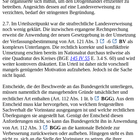
Sie organisierte sich mithin, um den Drogenhandel effizienter zu
betreiben. Angesichts dessen auf eine Landesverweisung zu
verzichten, bedarf der stringenten Begründung.
2.7. Im Urteilszeitpunkt war die strafrechtliche Landesverweisung
noch wenig geklärt. Die inzwischen ergangene Rechtsprechung
erweist die Anwendung der neuen Gesetzgebung in der Umsetzung
der Verfassungsbestimmung von Art. 121 Abs. 3
-6
BV
als
komplexes Unterfangen. Die rechtlich korrekte und konfliktfreie
Umsetzung erschien bereits im Nationalrat durchaus teilweise als
eine Quadratur des Kreises (BGE
145 IV 55
E. 3.4 S. 60) und wird
weiter kontrovers diskutiert. Ein Urteil ist daher nicht vorschnell
mangels genügender Motivation aufzuheben. Jedoch ist die Sache
nicht liquid.
Entscheide, die der Beschwerde an das Bundesgericht unterliegen,
müssen namentlich die massgebenden Gründe tatsächlicher und
rechtlicher Art enthalten (Art. 112 Abs. 1 lit. b
BGG
). Aus dem
Entscheid muss klar hervorgehen, von welchem festgestellten
Sachverhalt die Vorinstanz ausgegangen ist und welche rechtlichen
Überlegungen sie angestellt hat. Genügt der Entscheid diesen
Anforderungen nicht, so kann das Bundesgericht ihn in Anwendung
von Art. 112 Abs. 3
BGG
an die kantonale Behörde zur
Verbesserung zurückweisen oder aufheben. Hingegen steht es ihm
nicht zu, sich an die Stelle der Vorinstanz zu setzen, die ihrer