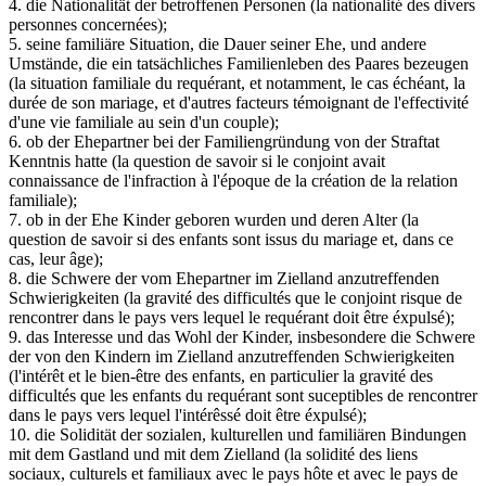
4. die Nationalität der betroffenen Personen (la nationalité des divers
personnes concernées);
5. seine familiäre Situation, die Dauer seiner Ehe, und andere
Umstände, die ein tatsächliches Familienleben des Paares bezeugen
(la situation familiale du requérant, et notamment, le cas échéant, la
durée de son mariage, et d'autres facteurs témoignant de l'effectivité
d'une vie familiale au sein d'un couple);
6. ob der Ehepartner bei der Familiengründung von der Straftat
Kenntnis hatte (la question de savoir si le conjoint avait
connaissance de l'infraction à l'époque de la création de la relation
familiale);
7. ob in der Ehe Kinder geboren wurden und deren Alter (la
question de savoir si des enfants sont issus du mariage et, dans ce
cas, leur âge);
8. die Schwere der vom Ehepartner im Zielland anzutreffenden
Schwierigkeiten (la gravité des difficultés que le conjoint risque de
rencontrer dans le pays vers lequel le requérant doit être éxpulsé);
9. das Interesse und das Wohl der Kinder, insbesondere die Schwere
der von den Kindern im Zielland anzutreffenden Schwierigkeiten
(l'intérêt et le bien-être des enfants, en particulier la gravité des
difficultés que les enfants du requérant sont suceptibles de rencontrer
dans le pays vers lequel l'intérêssé doit être éxpulsé);
10. die Solidität der sozialen, kulturellen und familiären Bindungen
mit dem Gastland und mit dem Zielland (la solidité des liens
sociaux, culturels et familiaux avec le pays hôte et avec le pays de