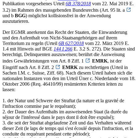
Publikation vorgesehenes Urteil
6B 378/2018
vom 22. Mai 2019 E.
3.2) im Rahmen des massgebenden Bundesrechts (Art. 95 lit. a
und b
BGG
) möglichst kollisionsfrei in der Anwendung
auszutarieren.
Der EGMR anerkennt das Recht der Staaten, die Einwanderung
und den Aufenthalt von Nicht-Staatsangehörigen auf ihrem
Territorium zu regeln (Urteil
6B 627/2018
vom 22. März 2019 E.
1.4 mit Hinweis auf BGE
144 I 266
E. 3.2 S. 272). Die Staaten sind
berechtigt, Delinquenten auszuweisen; berührt die Ausweisung
indes Gewährleistungen von Art. 8 Ziff. 1
EMRK
, ist der
Eingriff nach Art. 8 Ziff. 2
EMRK
zu rechtfertigen (Urteil in
Sachen I.M. c. Suisse, Ziff. 68). Nach diesem Urteil haben sich die
nationalen Instanzen von den im Urteil Üner c. Niederlande vom 18.
Oktober 2006 (Req. 46410/99) resümierten Kriterien leiten zu
lassen:
1. der Natur und Schwere der Straftat (la nature et la gravité de
l'infraction commise par le requérant);
2. der Dauer des Aufenthalts im ausweisenden Staat (la durée du
séjour de l'intéressé dans le pays dont il doit être expulsé);
3. die seit der Straftat abgelaufene Zeit und das Verhalten während
dieser Zeit (le laps de temps qui s'est écoulé depuis l'infraction, et la
conduite du requérant pendant cette période);