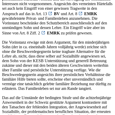
Interessen nicht vorgenommen. Angesichts des verneinten Härtefalls
sei auch kein Eingriff von einer gewissen Tragweite in den
Anspruch auf das in Art. 13
BV
und Art. 8
EMRK
gewährleistete Privat- und Familienleben anzunehmen. Die
Vorinstanz beschränke den Schutzbereich ausschliesslich auf den
unmündigen Sohn und dessen Lehre. Ein Eingriff wäre aber im
Sinne von Art. 8 Ziff. 2
EMRK
zu prüfen gewesen.
Die Vorinstanz erwäge mit dem Argument, für den minderjährigen
Sohn (der in ca. eineinhalb Jahren volljährig werde) zeichne sich
ohne die Beschwerdegegnerin keine tragbare Alternative für die
Lehre ab, nicht, dass diese selber auf Sozialhilfe angewiesen sei,
dem Sohn von der KESB Unterstützung und generell Betreuung
zukäme und dieser mit den beiden älteren Geschwistern weiterhin
über Familie und persönliche Unterstützung verfüge. Wie die
Beschwerdegegnerin angesichts ihrer persönlichen Verhältnisse die
familiäre Hilfe bieten sollte, erscheine eher unverständlich und
vermöge eine tatsächlich gelebte familiäre Beziehung nur dürftig zu
erläutern. Das Familienleben sei nur am Rande tangiert.
Das auf die Umstände der bedingten Strafe und die achtzehnjährige
Anwesenheit in der Schweiz gestützte Argument kontrastiere mit
den Tatsachen der fehlenden Integration, der Angewiesenheit auf
Sozialhilfe, der problematischen beruflichen Situation, der erneuten