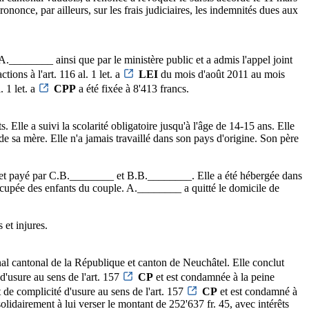
once, par ailleurs, sur les frais judiciaires, les indemnités dues aux
.________ ainsi que par le ministère public et a admis l'appel joint
ons à l'art. 116 al. 1 let. a
LEI
du mois d'août 2011 au mois
. 1 let. a
CPP
a été fixée à 8'413 francs.
Elle a suivi la scolarité obligatoire jusqu'à l'âge de 14-15 ans. Elle
de sa mère. Elle n'a jamais travaillé dans son pays d'origine. Son père
sé et payé par C.B.________ et B.B.________. Elle a été hébergée dans
occupée des enfants du couple. A.________ a quitté le domicile de
et injures.
al cantonal de la République et canton de Neuchâtel. Elle conclut
d'usure au sens de l'art. 157
CP
et est condamnée à la peine
 de complicité d'usure au sens de l'art. 157
CP
et est condamné à
idairement à lui verser le montant de 252'637 fr. 45, avec intérêts