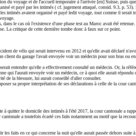
n du voyage et de l'accueil temporaire à l'arrivée [en] Suisse, puis que l
rganisé et payé par les intimés ( cf. jugement attaqué, consid. 9.3, p. 53)
 les intimés avaient organisé et payé ledit voyage, tout comme il serait i
 voyage.
ns le cas où l'existence d'une phase test au Maroc avait été retenue. Or,
isse. La critique de cette dernière tombe donc à faux sur ce point.
cident de vélo qui serait intervenu en 2012 et qu'elle avait déclaré n'a
u'un client du garage l'avait envoyée voir un médecin pour son bras ou e
sserait entendre qu'elle a effectivement consulté un médecin. Or, la réfé
onne qui l'aurait envoyée voir un médecin, ce à quoi elle aurait répondu
é de la blessure, lui aurait conseillé d'aller consulter.
oser sa propre interprétation de ses déclarations à celle de la cour cant
e à quitter le domicile des intimés à l'été 2017, la cour cantonale a rapp
r cantonale a toutefois écarté ces faits notamment au motif que la recour
r les faits en ce qui concerne la nuit qu'elle aurait passée dehors suite 