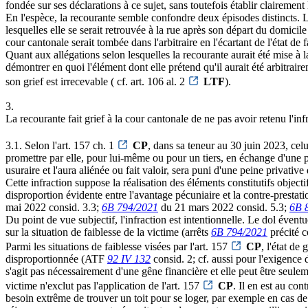
fondée sur ses déclarations à ce sujet, sans toutefois établir clairement l
En l'espèce, la recourante semble confondre deux épisodes distincts. Le 
lesquelles elle se serait retrouvée à la rue après son départ du domici
cour cantonale serait tombée dans l'arbitraire en l'écartant de l'état de fa
Quant aux allégations selon lesquelles la recourante aurait été mise à la
démontrer en quoi l'élément dont elle prétend qu'il aurait été arbitrai
son grief est irrecevable ( cf. art. 106 al. 2
LTF
).
3.
La recourante fait grief à la cour cantonale de ne pas avoir retenu l'inf
3.1. Selon l'art. 157 ch. 1
CP
, dans sa teneur au 30 juin 2023, cel
promettre par elle, pour lui-même ou pour un tiers, en échange d'une p
usuraire et l'aura aliénée ou fait valoir, sera puni d'une peine privativ
Cette infraction suppose la réalisation des éléments constitutifs objectif
disproportion évidente entre l'avantage pécuniaire et la contre-prestatio
mai 2022 consid. 3.3;
6B 794/2021
du 21 mars 2022 consid. 5.3;
6B 
Du point de vue subjectif, l'infraction est intentionnelle. Le dol évent
sur la situation de faiblesse de la victime (arrêts
6B 794/2021
précité c
Parmi les situations de faiblesse visées par l'art. 157
CP
, l'état de
disproportionnée (ATF
92 IV 132
consid. 2; cf. aussi pour l'exigence
s'agit pas nécessairement d'une gêne financière et elle peut être seulem
victime n'exclut pas l'application de l'art. 157
CP
. Il en est au co
besoin extrême de trouver un toit pour se loger, par exemple en cas d