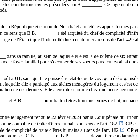
é les conclusions civiles présentées par A.________. Ce jugement se pron
trés.
e la République et canton de Neuchâtel a rejeté les appels formés par A
e sens que B.B.________ a été acquitté du chef de complicité d'infracti
harge de l'État et que l'indemnité due à ce dernier au sens de l'art. 429 al
ns sa famille, au sein de laquelle elle est la deuxième de six enfants. 
dans le foyer familial pour s'occuper de ses soeurs plus jeunes ainsi que 
août 2011, sans qu'il ne puisse être établi que le voyage a été organi
ant laquelle elle a participé aux tâches ménagères du logement et s'est 
tion de ces derniers. Elle a ensuite séjourné chez une tierce personne.
_ et B.B.________ pour traite d'êtres humains, voies de fait, menaces 
ntre le jugement rendu le 22 février 2024 par la Cour pénale du Tribun
nnue coupable de traite d'êtres humains au sens de l'art. 182
CP
et 
 de complicité de traite d'êtres humains au sens de l'art. 182
CP
et
es sont admises, C.B.________ et B.B.________ devant être condamnés sol