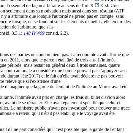
pour l'essentiel de façon arbitraire au sens de l'art. 9
Cst
. Une
la non seulement dans sa motivation mais aussi dans son résultat (ATF
 n'y a arbitraire que lorsque l'autorité ne prend pas en compte, sans
ore lorsque, en se fondant sur les éléments recueillis, elle en tire des
ion de l'arbitraire, que s'ils
nsid. 3.3.1;
148 IV 409
consid. 2.2).
tions des parties ne concordaient pas. La recourante avait affirmé que
eu en 2011, alors que le garçon était âgé de trois ans. L'intimée
gue période, mais restait en général deux à trois semaines, quatre
La cour cantonale a considéré que l'on ne pouvait pas s'appuyer sans
nde durant l'été 2017) et le fait qu'elle avait déclaré ne pas pouvoir
tre relevé que si l'existence d'une
ible d'imaginer que la garde de l'enfant de l'intimée au Maroc avait été
ante, l'intimée avait pris en charge les frais du billet d'avion alors
ri, avant de se rétracter. Elle avait également spécifié que celui-ci
e billet. Le ministère public n'avait pas investigué pour trouver une trace
ale a retenu qu'il n'était pas établi que le voyage avait été
rait d'une part considéré qu'il "est possible que la garde de l'enfant