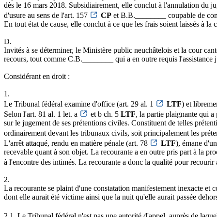
dès le 16 mars 2018. Subsidiairement, elle conclut à l'annulation du
d'usure au sens de l'art. 157
CP
et B.B.________ coupable de compl
En tout état de cause, elle conclut à ce que les frais soient laissés à la
D.
Invités à se déterminer, le Ministère public neuchâtelois et la cour ca
recours, tout comme C.B.________ qui a en outre requis l'assistance j
Considérant en droit :
1.
Le Tribunal fédéral examine d'office (art. 29 al. 1
LTF
) et librem
Selon l'art. 81 al. 1 let. a
et b ch. 5
LTF
, la partie plaignante qui a
sur le jugement de ses prétentions civiles. Constituent de telles prétent
ordinairement devant les tribunaux civils, soit principalement les pré
L'arrêt attaqué, rendu en matière pénale (art. 78
LTF
), émane d'un
recevable quant à son objet. La recourante a en outre pris part à la pr
à l'encontre des intimés. La recourante a donc la qualité pour recourir au
2.
La recourante se plaint d'une constatation manifestement inexacte et co
dont elle aurait été victime ainsi que la nuit qu'elle aurait passée dehor
2.1. Le Tribunal fédéral n'est pas une autorité d'appel, auprès de laquelle