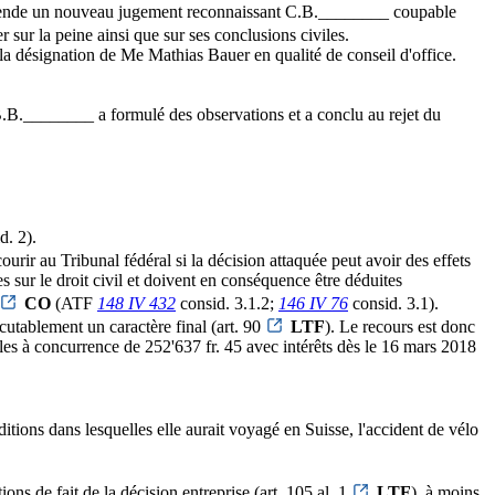
-ci rende un nouveau jugement reconnaissant C.B.________ coupable
er sur la peine ainsi que sur ses conclusions civiles.
que la désignation de Me Mathias Bauer en qualité de conseil d'office.
e. B.B.________ a formulé des observations et a conclu au rejet du
d. 2).
courir au Tribunal fédéral si la décision attaquée peut avoir des effets
es sur le droit civil et doivent en conséquence être déduites
CO
(ATF
148 IV 432
consid. 3.1.2;
146 IV 76
consid. 3.1).
iscutablement un caractère final (art. 90
LTF
). Le recours est donc
iles à concurrence de 252'637 fr. 45 avec intérêts dès le 16 mars 2018
itions dans lesquelles elle aurait voyagé en Suisse, l'accident de vélo
tions de fait de la décision entreprise (art. 105 al. 1
LTF
), à moins