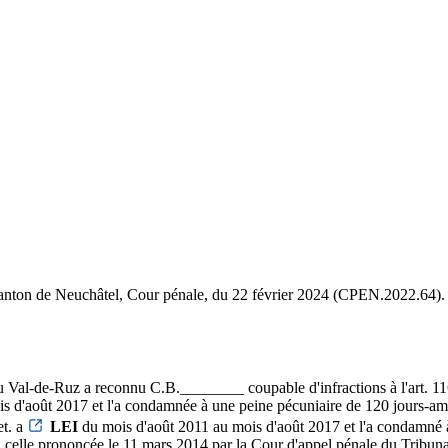
 canton de Neuchâtel, Cour pénale, du 22 février 2024 (CPEN.2022.64).
 Val-de-Ruz a reconnu C.B.________ coupable d'infractions à l'art. 116 
s d'août 2017 et l'a condamnée à une peine pécuniaire de 120 jours-am
et. a
LEI
du mois d'août 2011 au mois d'août 2017 et l'a condamné à
à celle prononcée le 11 mars 2014 par la Cour d'appel pénale du Tribuna