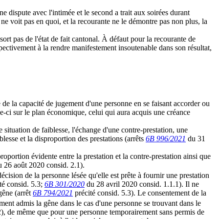
e dispute avec l'intimée et le second a trait aux soirées durant
ne voit pas en quoi, et la recourante ne le démontre pas non plus, la
sort pas de l'état de fait cantonal. À défaut pour la recourante de
espectivement à la rendre manifestement insoutenable dans son résultat,
se de la capacité de jugement d'une personne en se faisant accorder ou
le-ci sur le plan économique, celui qui aura acquis une créance
te situation de faiblesse, l'échange d'une contre-prestation, une
iblesse et la disproportion des prestations (arrêts
6B 996/2021
du 31
proportion évidente entre la prestation et la contre-prestation ainsi que
 26 août 2020 consid. 2.1).
e décision de la personne lésée qu'elle est prête à fournir une prestation
té consid. 5.3;
6B 301/2020
du 28 avril 2020 consid. 1.1.1). Il ne
 gêne (arrêt
6B 794/2021
précité consid. 5.3). Le consentement de la
ment admis la gêne dans le cas d'une personne se trouvant dans le
2), de même que pour une personne temporairement sans permis de