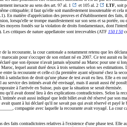
stement inexacte au sens des art. 97 al. 1
et 105 al. 2
LTF
, soit 
u même critiquable; il faut qu'elle soit manifestement insoutenable et ce
1). En matière d'appréciation des preuves et d'établissement des faits, il
ion, lorsqu'elle se trompe manifestement sur son sens et sa portée, ou enc
les moyens fondés sur la violation de droits fondamentaux, dont l'interdict
). Les critiques de nature appellatoire sont irrecevables (ATF
150 I 50
co
 de la recourante, la cour cantonale a notamment retenu que les déclara
ile marocain pour s'occuper de son enfant né en 2007. Ce test aurait eu li
it déclaré que son épouse n'avait jamais séjourné au Maroc pour une si lon
aroc, lequel aurait duré deux à trois semaines selon ses estimations. 
ce entre la recourante et celle-ci (la première ayant séjourné chez la seco
bli à satisfaction de droit qu'une phase de test avait eu lieu. Elle a en ou
il au service des intimés avait été envisagé, mais il aurait aussi été poss
poraire à l'arrivée en Suisse, puis que la situation se serait éternisée.
qu'il avait donné lieu à des explications contradictoires. Selon la recour
 L'intimée avait aussi indiqué que ledit billet avait été réservé par son ma
mé avait quant à lui déclaré qu'il ne savait pas qui avait réservé et payé l
__, compagnie avec laquelle la recourante avait voyagé. La cour canton
 des faits contradictoires relatives à l'existence d'une phase test. Elle au