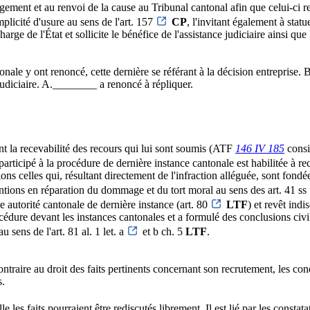
 jugement et au renvoi de la cause au Tribunal cantonal afin que celui
icité d'usure au sens de l'art. 157
CP
, l'invitant également à statu
 charge de l'État et sollicite le bénéfice de l'assistance judiciaire ainsi 
ntonale y ont renoncé, cette dernière se référant à la décision entrepris
udiciaire. A.________ a renoncé à répliquer.
ent la recevabilité des recours qui lui sont soumis (ATF
146 IV 185
consi
 participé à la procédure de dernière instance cantonale est habilitée à re
ions celles qui, résultant directement de l'infraction alléguée, sont fondé
tentions en réparation du dommage et du tort moral au sens des art. 41 ss
e autorité cantonale de dernière instance (art. 80
LTF
) et revêt ind
océdure devant les instances cantonales et a formulé des conclusions civ
 sens de l'art. 81 al. 1 let. a
et b ch. 5
LTF
.
ntraire au droit des faits pertinents concernant son recrutement, les cond
s.
 les faits pourraient être rediscutés librement. Il est lié par les constata