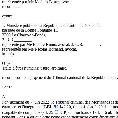
représentée par Me Mathias Bauer, avocat,
recourante,
contre
1. Ministère public de la République et canton de Neuchâtel,
passage de la Bonne-Fontaine 41,
2300 La Chaux-de-Fonds,
2. B.B.________,
représenté par Me Freddy Rumo, avocat, 3. C.B.________,
représentée par Me Nicolas Bornand, avocat,
intimés.
Objet
Traite d'êtres humains; usure; arbitraire,
recours contre le jugement du Tribunal cantonal de la République et
Faits :
A.
Par jugement du 7 juin 2022, le Tribunal criminel des Montagnes et du
étrangers et l'intégration (
LEI
;
RS
142.20) du mois d'août 2011 au moi
coupable de complicité (art. 25
CP
) d'infractions à l'art. 116 al. 1 l
pendant 2 ans, a dit que cette peine est partiellement complémentaire 