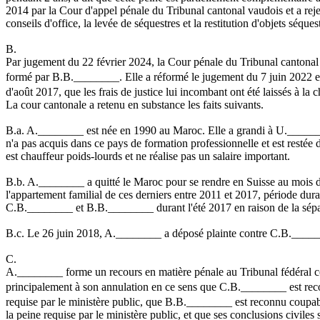
2014 par la Cour d'appel pénale du Tribunal cantonal vaudois et a rejet
conseils d'office, la levée de séquestres et la restitution d'objets séques
B.
Par jugement du 22 février 2024, la Cour pénale du Tribunal cantonal d
formé par B.B.________. Elle a réformé le jugement du 7 juin 2022 en c
d'août 2017, que les frais de justice lui incombant ont été laissés à la c
La cour cantonale a retenu en substance les faits suivants.
B.a. A.________ est née en 1990 au Maroc. Elle a grandi à U.________ da
n'a pas acquis dans ce pays de formation professionnelle et est restée 
est chauffeur poids-lourds et ne réalise pas un salaire important.
B.b. A.________ a quitté le Maroc pour se rendre en Suisse au mois d'
l'appartement familial de ces derniers entre 2011 et 2017, période dur
C.B.________ et B.B.________ durant l'été 2017 en raison de la sépara
B.c. Le 26 juin 2018, A.________ a déposé plainte contre C.B._______
C.
A.________ forme un recours en matière pénale au Tribunal fédéral co
principalement à son annulation en ce sens que C.B.________ est reco
requise par le ministère public, que B.B.________ est reconnu coupable
la peine requise par le ministère public, et que ses conclusions civil