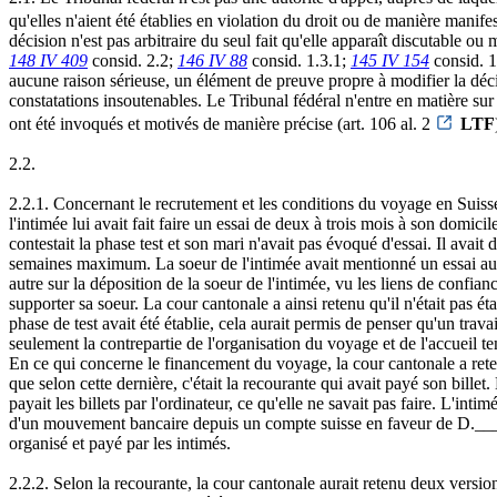
qu'elles n'aient été établies en violation du droit ou de manière manife
décision n'est pas arbitraire du seul fait qu'elle apparaît discutable o
148 IV 409
consid. 2.2;
146 IV 88
consid. 1.3.1;
145 IV 154
consid. 1.
aucune raison sérieuse, un élément de preuve propre à modifier la décis
constatations insoutenables. Le Tribunal fédéral n'entre en matière sur 
ont été invoqués et motivés de manière précise (art. 106 al. 2
LTF
2.2.
2.2.1. Concernant le recrutement et les conditions du voyage en Suisse
l'intimée lui avait fait faire un essai de deux à trois mois à son domic
contestait la phase test et son mari n'avait pas évoqué d'essai. Il ava
semaines maximum. La soeur de l'intimée avait mentionné un essai au M
autre sur la déposition de la soeur de l'intimée, vu les liens de confian
supporter sa soeur. La cour cantonale a ainsi retenu qu'il n'était pas éta
phase de test avait été établie, cela aurait permis de penser qu'un trava
seulement la contrepartie de l'organisation du voyage et de l'accueil tem
En ce qui concerne le financement du voyage, la cour cantonale a retenu 
que selon cette dernière, c'était la recourante qui avait payé son billet.
payait les billets par l'ordinateur, ce qu'elle ne savait pas faire. L'inti
d'un mouvement bancaire depuis un compte suisse en faveur de D.______
organisé et payé par les intimés.
2.2.2. Selon la recourante, la cour cantonale aurait retenu deux versions