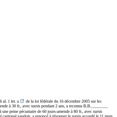
al. 1 let. a
de la loi fédérale du 16 décembre 2005 sur les
ende à 30 fr., avec sursis pendant 2 ans, a reconnu B.B.________
 une peine pécuniaire de 60 jours-amende à 80 fr., avec sursis
l cantonal vaudois, a renoncé à révoquer le sursis accordé le 11 mars