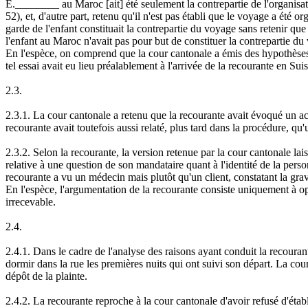
E.________ au Maroc [ait] été seulement la contrepartie de l'organisatio
52), et, d'autre part, retenu qu'il n'est pas établi que le voyage a été o
garde de l'enfant constituait la contrepartie du voyage sans retenir que
l'enfant au Maroc n'avait pas pour but de constituer la contrepartie du
En l'espèce, on comprend que la cour cantonale a émis des hypothèses, da
tel essai avait eu lieu préalablement à l'arrivée de la recourante en Su
2.3.
2.3.1. La cour cantonale a retenu que la recourante avait évoqué un ac
recourante avait toutefois aussi relaté, plus tard dans la procédure, q
2.3.2. Selon la recourante, la version retenue par la cour cantonale lai
relative à une question de son mandataire quant à l'identité de la pers
recourante a vu un médecin mais plutôt qu'un client, constatant la gravit
En l'espèce, l'argumentation de la recourante consiste uniquement à opp
irrecevable.
2.4.
2.4.1. Dans le cadre de l'analyse des raisons ayant conduit la recourant
dormir dans la rue les premières nuits qui ont suivi son départ. La cou
dépôt de la plainte.
2.4.2. La recourante reproche à la cour cantonale d'avoir refusé d'établi