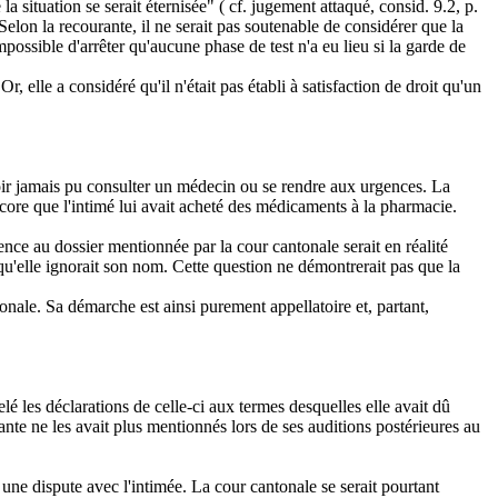
a situation se serait éternisée" ( cf. jugement attaqué, consid. 9.2, p.
. Selon la recourante, il ne serait pas soutenable de considérer que la
mpossible d'arrêter qu'aucune phase de test n'a eu lieu si la garde de
 elle a considéré qu'il n'était pas établi à satisfaction de droit qu'un
voir jamais pu consulter un médecin ou se rendre aux urgences. La
ncore que l'intimé lui avait acheté des médicaments à la pharmacie.
rence au dossier mentionnée par la cour cantonale serait en réalité
 qu'elle ignorait son nom. Cette question ne démontrerait pas que la
onale. Sa démarche est ainsi purement appellatoire et, partant,
elé les déclarations de celle-ci aux termes desquelles elle avait dû
ante ne les avait plus mentionnés lors de ses auditions postérieures au
à une dispute avec l'intimée. La cour cantonale se serait pourtant