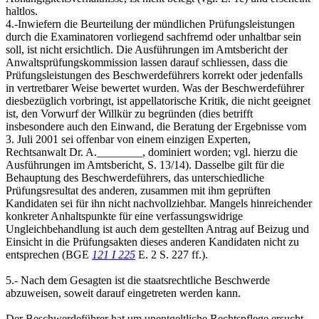
haltlos.
4.-Inwiefern die Beurteilung der mündlichen Prüfungsleistungen
durch die Examinatoren vorliegend sachfremd oder unhaltbar sein
soll, ist nicht ersichtlich. Die Ausführungen im Amtsbericht der
Anwaltsprüfungskommission lassen darauf schliessen, dass die
Prüfungsleistungen des Beschwerdeführers korrekt oder jedenfalls
in vertretbarer Weise bewertet wurden. Was der Beschwerdeführer
diesbezüglich vorbringt, ist appellatorische Kritik, die nicht geeignet
ist, den Vorwurf der Willkür zu begründen (dies betrifft
insbesondere auch den Einwand, die Beratung der Ergebnisse vom
3. Juli 2001 sei offenbar von einem einzigen Experten,
Rechtsanwalt Dr. A.________, dominiert worden; vgl. hierzu die
Ausführungen im Amtsbericht, S. 13/14). Dasselbe gilt für die
Behauptung des Beschwerdeführers, das unterschiedliche
Prüfungsresultat des anderen, zusammen mit ihm geprüften
Kandidaten sei für ihn nicht nachvollziehbar. Mangels hinreichender
konkreter Anhaltspunkte für eine verfassungswidrige
Ungleichbehandlung ist auch dem gestellten Antrag auf Beizug und
Einsicht in die Prüfungsakten dieses anderen Kandidaten nicht zu
entsprechen (BGE
121 I 225
E. 2 S. 227 ff.).
5.- Nach dem Gesagten ist die staatsrechtliche Beschwerde
abzuweisen, soweit darauf eingetreten werden kann.
Der Beschwerdeführer hat um unentgeltliche Rechtspflege ersucht.