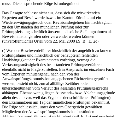
muss. Die entsprechende Rüge ist unbegründet.
Das Gesagte schliesst nicht aus, dass sich die mitwirkenden
Experten auf Beschwerde bzw. - im Kanton Zürich - auf ein
Wiedererwägungsgesuch oder Revisionsbegehren hin nachträglich
zu den Umständen der mündlichen Prüfung oder zur
Prüfungsleistung schriftlich äussern und solche Stellungnahmen als
Beweismittel angerufen oder verwendet werden können
(unveröffentlichtes Urteil vom 22. Mai 2000 i.S. B., E. 2c).
c) Was der Beschwerdeführer hinsichtlich der angeblich zu kurzen
Prüfungsdauer und hinsichtlich der behaupteten fehlenden
Unabhängigkeit der Examinatoren vorbringt, vermag die
Verfassungsmässigkeit des beanstandeten Prüfungsverfahrens
ebenfalls nicht in Frage zu stellen. Ein Anspruch, im einzelnen Fach
vom Experten minutengenau nach den von der
Anwaltsprüfungskommission angegebenen Richtzeiten geprüft zu
werden, besteht nicht, zumal allfällige Zeitüber- oder -
unterschreitungen vom Verlauf des gesamten Prüfungsgesprächs
abhängen. Ebenso wenig liegen Ausstands- bzw. Ablehnungsgründe
allein deshalb vor, weil das Ergebnis der schriftlichen Prüfung(en)
den Examinatoren am Tag der mündlichen Prüfungen bekannt ist.
Die Rüge schliesslich, unter den vom Obergericht gewählten
Mitgliedern der Anwaltsprüfungskommission bestünden
Abhängigkeitsverhältnisse, ist nicht belegt (vgl. E. 1c) und erscheint