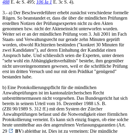
488
E. 4c S. 495;
106 Ia 1
E. 3c S. 4).
3.- a) Der Beschwerdeführer erhebt zunächst verschiedene formelle
Rügen. So beanstandet er, dass die über die mündlichen Prüfungen
erstellten Notizen der Prüfungsexperten nicht zu den Akten
genommen bzw. nicht der Akteneinsicht unterworfen wurden.
Weiter sei er an der mündlichen Prüfung vom 3. Juli 2001 im Fach
Staats- und Verwaltungsrecht nur gerade zehn Minuten geprüft
worden, obwohl Richtzeiten bestünden ("konkret 30 Minuten für
zwei Kandidaten"), auf deren Einhaltung der Kandidat einen
Anspruch habe. Und schliesslich seien die Experten, unter denen
"sehr wohl ein Abhängigkeitsverhältnis" bestehe, ihm gegenüber
nicht unvoreingenommen gewesen, weil er die schriftliche Prüfung
erst im dritten Versuch und nur mit dem Prädikat "genügend"
bestanden habe.
b) Eine Protokollierungspflicht für die mündlichen
Anwaltsprüfungen ist im kantonalzürcherischen Recht
unbestrittenermassen nicht vorgesehen. Das Bundesgericht hat sich
bereits in seinem Urteil vom 16. Dezember 1988 i.S. B.
(ZBl 90/1989 S. 312 ff.) mit dem System der Zürcher
Anwaltsprüfungen befasst und die Notwendigkeit einer förmlichen
Protokollierung verneint. Es kann sich einzig fragen, ob eine solche
heute unmittelbar aus den angerufenen Verfassungsgarantien (Art.
29
BV
) ableitbar ist. Dies ist zu verneinen: Die mündliche