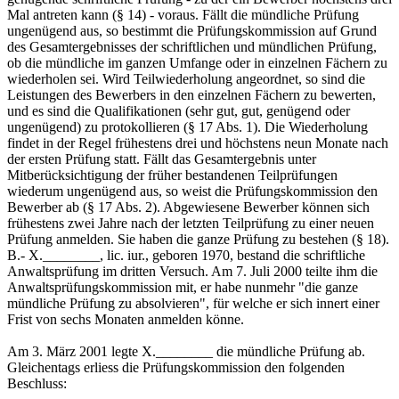
Mal antreten kann (§ 14) - voraus. Fällt die mündliche Prüfung
ungenügend aus, so bestimmt die Prüfungskommission auf Grund
des Gesamtergebnisses der schriftlichen und mündlichen Prüfung,
ob die mündliche im ganzen Umfange oder in einzelnen Fächern zu
wiederholen sei. Wird Teilwiederholung angeordnet, so sind die
Leistungen des Bewerbers in den einzelnen Fächern zu bewerten,
und es sind die Qualifikationen (sehr gut, gut, genügend oder
ungenügend) zu protokollieren (§ 17 Abs. 1). Die Wiederholung
findet in der Regel frühestens drei und höchstens neun Monate nach
der ersten Prüfung statt. Fällt das Gesamtergebnis unter
Mitberücksichtigung der früher bestandenen Teilprüfungen
wiederum ungenügend aus, so weist die Prüfungskommission den
Bewerber ab (§ 17 Abs. 2). Abgewiesene Bewerber können sich
frühestens zwei Jahre nach der letzten Teilprüfung zu einer neuen
Prüfung anmelden. Sie haben die ganze Prüfung zu bestehen (§ 18).
B.- X.________, lic. iur., geboren 1970, bestand die schriftliche
Anwaltsprüfung im dritten Versuch. Am 7. Juli 2000 teilte ihm die
Anwaltsprüfungskommission mit, er habe nunmehr "die ganze
mündliche Prüfung zu absolvieren", für welche er sich innert einer
Frist von sechs Monaten anmelden könne.
Am 3. März 2001 legte X.________ die mündliche Prüfung ab.
Gleichentags erliess die Prüfungskommission den folgenden
Beschluss: