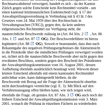
Rechtsanwaltsberuf verweigert, handelt es sich - da der Kanton
Zürich gegen solche Entscheide kein Rechtsmittel vorsieht - um
einen kantonal letztinstanzlichen Endentscheid (vgl. § 17 der
Anwaltsprüfungsverordnung in Verbindung mit § 43 lit. f des
Gesetzes vom 24. Mai 1959 über den Rechtsschutz in
Verwaltungssachen [VRG]), gegen den, da kein anderes
eidgenössisches Rechtsmittel zur Verfügung steht, die
staatsrechtliche Beschwerde zulässig ist (Art. 84 Abs. 2
, Art. 86
Abs. 1
und Art. 87
OG
). Der Beschwerdeführer ist hierzu
legitimiert (Art. 88
OG
). Soweit er beanstandet, dass ihm nach
Bekanntgabe des negativen Prüfungsergebnisses die Akteneinsicht
in die Protokolle über die mündlichen Prüfungen verweigert worden
sei, richtet sich die staatsrechtliche Beschwerde aber nicht gegen den
erwähnten Beschluss, sondern gegen den Bescheid des Präsidenten
der Anwaltsprüfungskommission vom 16. August 2001, dessen
Aufhebung ebenfalls ausdrücklich beantragt wird. Wieweit dieser
letztere Entscheid allenfalls mit einem kantonalen Rechtsmittel
anfechtbar wäre, kann dahingestellt bleiben, da die
Beschwerde mit Bezug auf die Frage der Akteneinsicht ohnehin
nicht durchzudringen vermöchte (vgl. E. 3). Mit Blick auf den
Verfahrensausgang offen bleiben kann, wie sich zeigen wird,
ebenfalls die Frage, ob gemäss Art. 87 Abs. 3
OG
auch noch der
frühere Entscheid der Anwaltsprüfungskommission vom 3. März
2001, wonach die Prüfung in einzelnen Fächern zu wiederholen