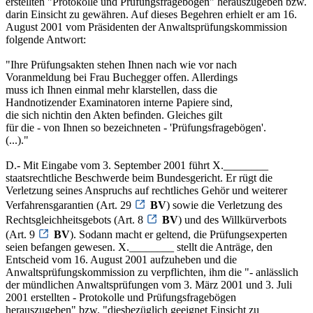
erstellten "Protokolle und Prüfungsfragebögen" herauszugeben bzw.
darin Einsicht zu gewähren. Auf dieses Begehren erhielt er am 16.
August 2001 vom Präsidenten der Anwaltsprüfungskommission
folgende Antwort:
"Ihre Prüfungsakten stehen Ihnen nach wie vor nach
Voranmeldung bei Frau Buchegger offen. Allerdings
muss ich Ihnen einmal mehr klarstellen, dass die
Handnotizender Examinatoren interne Papiere sind,
die sich nichtin den Akten befinden. Gleiches gilt
für die - von Ihnen so bezeichneten - 'Prüfungsfragebögen'.
(...)."
D.- Mit Eingabe vom 3. September 2001 führt X.________
staatsrechtliche Beschwerde beim Bundesgericht. Er rügt die
Verletzung seines Anspruchs auf rechtliches Gehör und weiterer
Verfahrensgarantien (Art. 29
BV
) sowie die Verletzung des
Rechtsgleichheitsgebots (Art. 8
BV
) und des Willkürverbots
(Art. 9
BV
). Sodann macht er geltend, die Prüfungsexperten
seien befangen gewesen. X.________ stellt die Anträge, den
Entscheid vom 16. August 2001 aufzuheben und die
Anwaltsprüfungskommission zu verpflichten, ihm die "- anlässlich
der mündlichen Anwaltsprüfungen vom 3. März 2001 und 3. Juli
2001 erstellten - Protokolle und Prüfungsfragebögen
herauszugeben" bzw. "diesbezüglich geeignet Einsicht zu