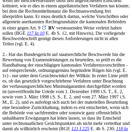
wenn der Beschwerdeführer bloss den angefochtenen Entscheid
kritisiert, wie er dies in einem appellatorischen Verfahren tun könnte,
bei dem die Rechtsmittelinstanz die Rechtsanwendung frei
überprüfen kann. Er muss deutlich dartun, welche Vorschriften oder
allgemein anerkannten Rechtsgrundsätze die kantonalen Behörden
in einer gegen Art. 9
BV
verstossenden Weise verletzt haben
sollen (BGE
117 Ia 10
E. 4b S. 12, mit Hinweis). Die vorliegende
Beschwerdeschrift genügt diesen Anforderungen nicht in allen
Teilen (vgl. E. 4).
2.- Hat das Bundesgericht auf staatsrechtliche Beschwerde hin die
Bewertung von Examensleistungen zu beurteilen, so prüft es die
Handhabung der einschlägigen kantonalen Verfahrensvorschriften -
auf entsprechende, ordnungsgemäss begründete Rügen hin (vgl. E.
1c) - nur unter dem Gesichtswinkel der Willkür. In erster Linie prüft
es, ob das gesetzlich vorgeschriebene Verfahren unter Beachtung
der verfassungsrechtlichen Minimalgarantien durchgeführt worden
ist (unveröffentlichte Urteile vom 1. Dezember 1999 i.S. T., E. 2,
sowie vom 3. März 1998 i.S. S., E. 2, und vom 27. März 1997 i.S.
M., E. 2), und es auferlegt sich auch bei der materiellen Beurteilung
eine besondere Zurückhaltung, indem es erst einschreitet, wenn sich
die Behörde von sachfremden oder sonstwie ganz offensichtlich
unhaltbaren Erwägungen hat leiten lassen, so dass ihr Entscheid
unter rechtsstaatlichen Gesichtspunkten als nicht mehr vertretbar und
damit als willkürlich erscheint (BGE
121 I 225
E. 4b S. 230;
118 Ia