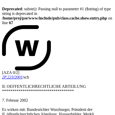
Deprecated
: substr(): Passing null to parameter #1 ($string) of type
string is deprecated in
/home/proj/pse/www/include/pub/class.cache.show.entry.php
on
line
67
[AZA 0/2]
2P.223/2001
/sch
II. OEFFENTLICHRECHTLICHE ABTEILUNG
***********************************
7. Februar 2002
Es wirken mit: Bundesrichter Wurzburger, Präsident der
II. öffentlichrechtlichen Abteilung, Hungerbühler, Merkli