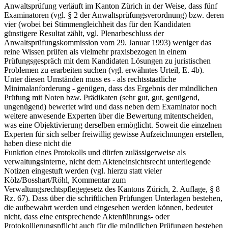
Anwaltsprüfung verläuft im Kanton Zürich in der Weise, dass fünf
Examinatoren (vgl. § 2 der Anwaltsprüfungsverordnung) bzw. deren
vier (wobei bei Stimmengleichheit das für den Kandidaten
günstigere Resultat zählt, vgl. Plenarbeschluss der
Anwaltsprüfungskommission vom 29. Januar 1993) weniger das
reine Wissen prüfen als vielmehr praxisbezogen in einem
Prüfungsgespräch mit dem Kandidaten Lösungen zu juristischen
Problemen zu erarbeiten suchen (vgl. erwähntes Urteil, E. 4b).
Unter diesen Umständen muss es - als rechtsstaatliche
Minimalanforderung - genügen, dass das Ergebnis der mündlichen
Prüfung mit Noten bzw. Prädikaten (sehr gut, gut, genügend,
ungenügend) bewertet wird und dass neben dem Examinator noch
weitere anwesende Experten über die Bewertung mitentscheiden,
was eine Objektivierung derselben ermöglicht. Soweit die einzelnen
Experten für sich selber freiwillig gewisse Aufzeichnungen erstellen,
haben diese nicht die
Funktion eines Protokolls und dürfen zulässigerweise als
verwaltungsinterne, nicht dem Akteneinsichtsrecht unterliegende
Notizen eingestuft werden (vgl. hierzu statt vieler
Kölz/Bosshart/Röhl, Kommentar zum
Verwaltungsrechtspflegegesetz des Kantons Zürich, 2. Auflage, § 8
Rz. 67). Dass über die schriftlichen Prüfungen Unterlagen bestehen,
die aufbewahrt werden und eingesehen werden können, bedeutet
nicht, dass eine entsprechende Aktenführungs- oder
Protokollierungspflicht auch für die mündlichen Prüfungen bestehen