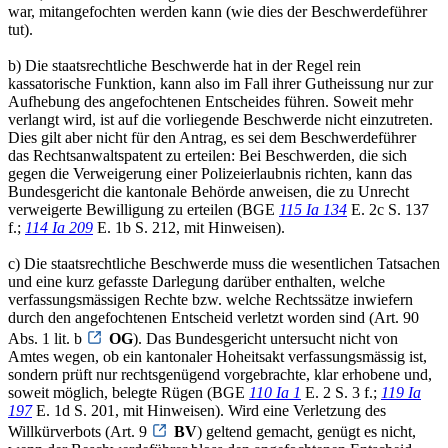
war, mitangefochten werden kann (wie dies der Beschwerdeführer
tut).
b) Die staatsrechtliche Beschwerde hat in der Regel rein
kassatorische Funktion, kann also im Fall ihrer Gutheissung nur zur
Aufhebung des angefochtenen Entscheides führen. Soweit mehr
verlangt wird, ist auf die vorliegende Beschwerde nicht einzutreten.
Dies gilt aber nicht für den Antrag, es sei dem Beschwerdeführer
das Rechtsanwaltspatent zu erteilen: Bei Beschwerden, die sich
gegen die Verweigerung einer Polizeierlaubnis richten, kann das
Bundesgericht die kantonale Behörde anweisen, die zu Unrecht
verweigerte Bewilligung zu erteilen (BGE
115 Ia 134
E. 2c S. 137
f.;
114 Ia 209
E. 1b S. 212, mit Hinweisen).
c) Die staatsrechtliche Beschwerde muss die wesentlichen Tatsachen
und eine kurz gefasste Darlegung darüber enthalten, welche
verfassungsmässigen Rechte bzw. welche Rechtssätze inwiefern
durch den angefochtenen Entscheid verletzt worden sind (Art. 90
Abs. 1 lit. b
OG
). Das Bundesgericht untersucht nicht von
Amtes wegen, ob ein kantonaler Hoheitsakt verfassungsmässig ist,
sondern prüft nur rechtsgenügend vorgebrachte, klar erhobene und,
soweit möglich, belegte Rügen (BGE
110 Ia 1
E. 2 S. 3 f.;
119 Ia
197
E. 1d S. 201, mit Hinweisen). Wird eine Verletzung des
Willkürverbots (Art. 9
BV
) geltend gemacht, genügt es nicht,