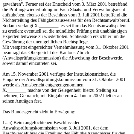
gewähren". Ferner sei der Entscheid vom 3. März 2001 betreffend
die Prüfungswiederholung im Fach Staats- und Verwaltungsrecht
aufzuheben, ebenso der Beschluss vom 3. Juli 2001 betreffend die
Nichterteilung des Fähigkeitsausweises für den Rechtsanwaltsberuf.
Sodann verlangt X.________, es sei ihm das Rechtsanwaltspatent
zu erteilen; eventuell sei die mündliche Prüfung mit unabhängigen
Experten teilweise zu wiederholen. Schliesslich ersucht er um die
Gewährung der unentgeltlichen Rechtspflege.
Mit verspätet eingereichter Vernehmlassung vom 31. Oktober 2001
beantragt das Obergericht des Kantons Zürich
(Anwaltsprüfungskommission) die Abweisung der Beschwerde,
soweit darauf einzutreten sei.
Am 15. November 2001 verfügte der Instruktionsrichter, die
Eingabe der Anwaltsprüfungskommission vom 31. Oktober 2001
werde als Amtsbericht entgegengenommen.
X.________ machte von der Gelegenheit, hierzu Stellung zu
nehmen, Gebrauch; mit Eingabe vom 4. Januar 2002 hielt er an
seinen Anträgen fest.
Das Bundesgericht zieht in Erwägung:
1.- a) Beim angefochtenen Beschluss der
Anwaltsprüfungskommission vom 3. Juli 2001, der dem
Beschwerdeführer die Erteilung des Fähigkeitszeugnisses für den