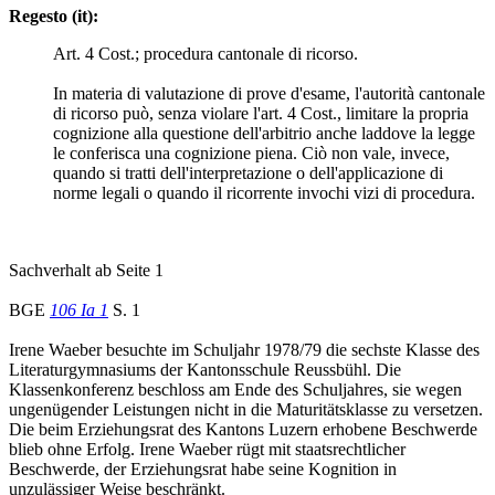
Regesto (it):
Art. 4 Cost.; procedura cantonale di ricorso.
In materia di valutazione di prove d'esame, l'autorità cantonale
di ricorso può, senza violare l'art. 4 Cost., limitare la propria
cognizione alla questione dell'arbitrio anche laddove la legge
le conferisca una cognizione piena. Ciò non vale, invece,
quando si tratti dell'interpretazione o dell'applicazione di
norme legali o quando il ricorrente invochi vizi di procedura.
Sachverhalt ab Seite 1
BGE
106 Ia 1
S. 1
Irene Waeber besuchte im Schuljahr 1978/79 die sechste Klasse des
Literaturgymnasiums der Kantonsschule Reussbühl. Die
Klassenkonferenz beschloss am Ende des Schuljahres, sie wegen
ungenügender Leistungen nicht in die Maturitätsklasse zu versetzen.
Die beim Erziehungsrat des Kantons Luzern erhobene Beschwerde
blieb ohne Erfolg. Irene Waeber rügt mit staatsrechtlicher
Beschwerde, der Erziehungsrat habe seine Kognition in
unzulässiger Weise beschränkt.