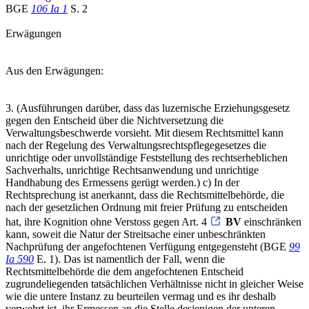
BGE
106 Ia 1
S. 2
Erwägungen
Aus den Erwägungen:
3. (Ausführungen darüber, dass das luzernische Erziehungsgesetz
gegen den Entscheid über die Nichtversetzung die
Verwaltungsbeschwerde vorsieht. Mit diesem Rechtsmittel kann
nach der Regelung des Verwaltungsrechtspflegegesetzes die
unrichtige oder unvollständige Feststellung des rechtserheblichen
Sachverhalts, unrichtige Rechtsanwendung und unrichtige
Handhabung des Ermessens gerügt werden.) c) In der
Rechtsprechung ist anerkannt, dass die Rechtsmittelbehörde, die
nach der gesetzlichen Ordnung mit freier Prüfung zu entscheiden
hat, ihre Kognition ohne Verstoss gegen Art. 4
BV
einschränken
kann, soweit die Natur der Streitsache einer unbeschränkten
Nachprüfung der angefochtenen Verfügung entgegensteht (BGE
99
Ia 590
E. 1). Das ist namentlich der Fall, wenn die
Rechtsmittelbehörde die dem angefochtenen Entscheid
zugrundeliegenden tatsächlichen Verhältnisse nicht in gleicher Weise
wie die untere Instanz zu beurteilen vermag und es ihr deshalb
verwehrt ist, ihr Ermessen an die Stelle desjenigen der unteren