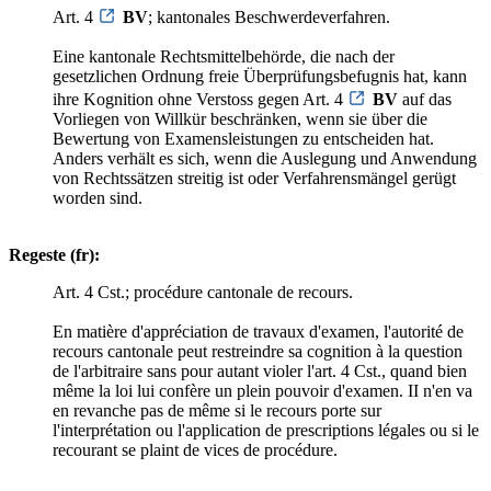
Art. 4
BV
; kantonales Beschwerdeverfahren.
Eine kantonale Rechtsmittelbehörde, die nach der
gesetzlichen Ordnung freie Überprüfungsbefugnis hat, kann
ihre Kognition ohne Verstoss gegen Art. 4
BV
auf das
Vorliegen von Willkür beschränken, wenn sie über die
Bewertung von Examensleistungen zu entscheiden hat.
Anders verhält es sich, wenn die Auslegung und Anwendung
von Rechtssätzen streitig ist oder Verfahrensmängel gerügt
worden sind.
Regeste (fr):
Art. 4 Cst.; procédure cantonale de recours.
En matière d'appréciation de travaux d'examen, l'autorité de
recours cantonale peut restreindre sa cognition à la question
de l'arbitraire sans pour autant violer l'art. 4 Cst., quand bien
même la loi lui confère un plein pouvoir d'examen. II n'en va
en revanche pas de même si le recours porte sur
l'interprétation ou l'application de prescriptions légales ou si le
recourant se plaint de vices de procédure.