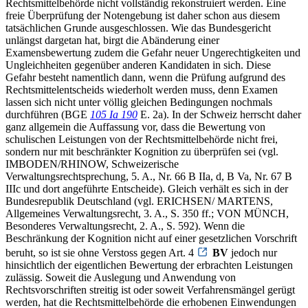
Rechtsmittelbehörde nicht vollständig rekonstruiert werden. Eine
freie Überprüfung der Notengebung ist daher schon aus diesem
tatsächlichen Grunde ausgeschlossen. Wie das Bundesgericht
unlängst dargetan hat, birgt die Abänderung einer
Examensbewertung zudem die Gefahr neuer Ungerechtigkeiten und
Ungleichheiten gegenüber anderen Kandidaten in sich. Diese
Gefahr besteht namentlich dann, wenn die Prüfung aufgrund des
Rechtsmittelentscheids wiederholt werden muss, denn Examen
lassen sich nicht unter völlig gleichen Bedingungen nochmals
durchführen (BGE
105 Ia 190
E. 2a). In der Schweiz herrscht daher
ganz allgemein die Auffassung vor, dass die Bewertung von
schulischen Leistungen von der Rechtsmittelbehörde nicht frei,
sondern nur mit beschränkter Kognition zu überprüfen sei (vgl.
IMBODEN/RHINOW, Schweizerische
Verwaltungsrechtsprechung, 5. A., Nr. 66 B IIa, d, B Va, Nr. 67 B
IIIc und dort angeführte Entscheide). Gleich verhält es sich in der
Bundesrepublik Deutschland (vgl. ERICHSEN/ MARTENS,
Allgemeines Verwaltungsrecht, 3. A., S. 350 ff.; VON MÜNCH,
Besonderes Verwaltungsrecht, 2. A., S. 592). Wenn die
Beschränkung der Kognition nicht auf einer gesetzlichen Vorschrift
beruht, so ist sie ohne Verstoss gegen Art. 4
BV
jedoch nur
hinsichtlich der eigentlichen Bewertung der erbrachten Leistungen
zulässig. Soweit die Auslegung und Anwendung von
Rechtsvorschriften streitig ist oder soweit Verfahrensmängel gerügt
werden, hat die Rechtsmittelbehörde die erhobenen Einwendungen