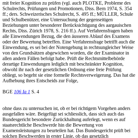
mit freier Kognition zu prüfen (vgl. auch PLOTKE, Probleme des
Schulrechts, Prüfungen und Promotionen, Diss. Bern 1974, S. 354
ff.; ders. Schweizerisches Schulrecht, S. 495 ff.; MÜLLER, Schule
und Schulbenützer, eine Untersuchung der gegenseitigen
Beziehungen unter besonderer Berücksichtigung des aargauischen
Rechts, Diss. Zürich 1978, S. 216 ff.). Auf Verfahrensfragen haben
alle Einwendungen Bezug, die den äusseren Ablauf des Examens
oder der Bewertung betreffen. Eine Verfahrensfrage betrifft auch die
Einwendung, es sei bei der Notengebung in rechtsungleicher Weise
von den Grundsätzen abgewichen worden, die der Examinator in
allen andern Fällen befolgt habe. Prüft die Rechtsmittelbehörde
derartige Einwendungen lediglich mit beschränkter Kognition,
obwohl ihr nach der gesetzlichen Ordnung eine freie Prüfung
obliegt, so begeht sie eine formelle Rechtsverweigerung. Das hat die
Aufhebung ihres Entscheids zur Folge,
BGE
106 Ia 1
S. 4
ohne dass zu untersuchen ist, ob er bei richtigem Vorgehen anders
ausgefallen wäre. Beigefügt sei schliesslich, dass sich auch das
Bundesgericht besondere Zurückhaltung auferlegt, wenn es auf
staatsrechtliche Beschwerde hin die Bewertung von
Examensleistungen zu beurteilen hat. Das Bundesgericht prüft bei
solchen Beschwerden in erster Linie, ob das gesetzlich