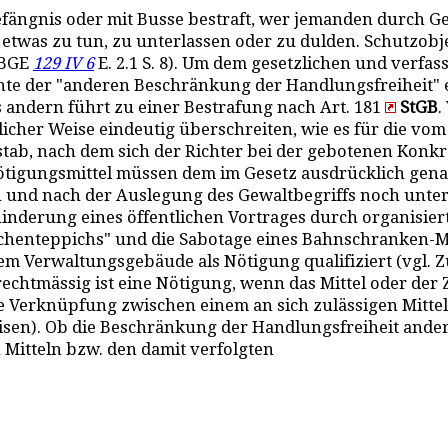
ängnis oder mit Busse bestraft, wer jemanden durch Ge
etwas zu tun, zu unterlassen oder zu dulden. Schutzobj
(BGE
129 IV 6
E. 2.1 S. 8). Um dem gesetzlichen und verf
iante der "anderen Beschränkung der Handlungsfreiheit"
s andern führt zu einer Bestrafung nach Art. 181
StGB
.
icher Weise eindeutig überschreiten, wie es für die vo
sstab, nach dem sich der Richter bei der gebotenen Konk
 Nötigungsmittel müssen dem im Gesetz ausdrücklich ge
in und nach der Auslegung des Gewaltbegriffs noch unt
erhinderung eines öffentlichen Vortrages durch organisi
schenteppichs" und die Sabotage eines Bahnschranken-M
nem Verwaltungsgebäude als Nötigung qualifiziert (vgl
 Unrechtmässig ist eine Nötigung, wenn das Mittel oder de
die Verknüpfung zwischen einem an sich zulässigen Mitt
weisen). Ob die Beschränkung der Handlungsfreiheit ande
Mitteln bzw. den damit verfolgten