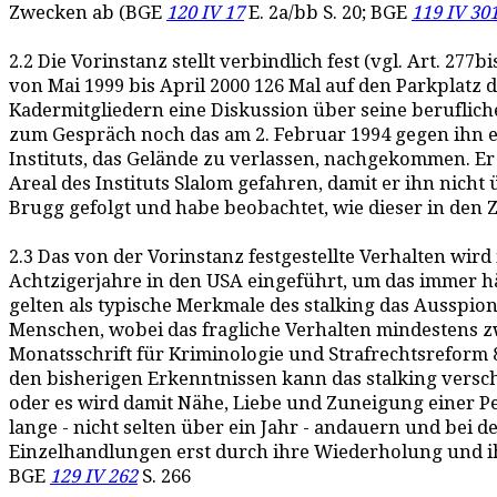
Zwecken ab (BGE
120 IV 17
E. 2a/bb S. 20; BGE
119 IV 30
2.2 Die Vorinstanz stellt verbindlich fest (vgl. Art. 277b
von Mai 1999 bis April 2000 126 Mal auf den Parkplatz 
Kadermitgliedern eine Diskussion über seine beruflich
zum Gespräch noch das am 2. Februar 1994 gegen ihn e
Instituts, das Gelände zu verlassen, nachgekommen. Er
Areal des Instituts Slalom gefahren, damit er ihn nich
Brugg gefolgt und habe beobachtet, wie dieser in den 
2.3 Das von der Vorinstanz festgestellte Verhalten wir
Achtzigerjahre in den USA eingeführt, um das immer h
gelten als typische Merkmale des stalking das Ausspi
Menschen, wobei das fragliche Verhalten mindestens
Monatsschrift für Kriminologie und Strafrechtsreform 8
den bisherigen Erkenntnissen kann das stalking vers
oder es wird damit Nähe, Liebe und Zuneigung einer 
lange - nicht selten über ein Jahr - andauern und bei d
Einzelhandlungen erst durch ihre Wiederholung und ih
BGE
129 IV 262
S. 266