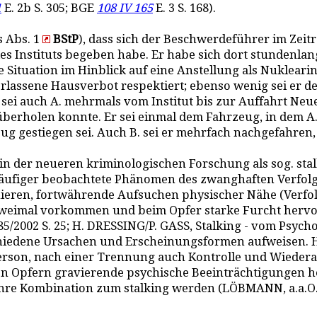
1
E. 2b S. 305; BGE
108 IV 165
E. 3 S. 168).
is Abs. 1
BStP
), dass sich der Beschwerdeführer im Zeit
des Instituts begeben habe. Er habe sich dort stundenla
e Situation im Hinblick auf eine Anstellung als Nuklea
rlassene Hausverbot respektiert; ebenso wenig sei er d
 sei auch A. mehrmals vom Institut bis zur Auffahrt Ne
t überholen konnte. Er sei einmal dem Fahrzeug, in dem 
Zug gestiegen sei. Auch B. sei er mehrfach nachgefahren
d in der neueren kriminologischen Forschung als sog. sta
äufiger beobachtete Phänomen des zwanghaften Verfolge
onieren, fortwährende Aufsuchen physischer Nähe (Verfo
 zweimal vorkommen und beim Opfer starke Furcht her
5/2002 S. 25; H. DRESSING/P. GASS, Stalking - vom Psych
chiedene Ursachen und Erscheinungsformen aufweisen. 
Person, nach einer Trennung auch Kontrolle und Wieder
en Opfern gravierende psychische Beeinträchtigungen herv
re Kombination zum stalking werden (LÖBMANN, a.a.O., S