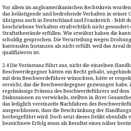
Vor allem im angloamerikanischen Rechtskreis wurden 
das belästigende und bedrohende Verhalten in seiner Ges
übrigens auch in Deutschland und Frankreich - fehlt de
beschriebene Verhalten strafrechtlich nicht gesondert 
Straftatbestände erfüllen. Wie erwähnt haben die k
schuldig gesprochen. Die Verurteilung wegen Drohung 
kantonalen Instanzen als nicht erfüllt, weil das Areal 
qualifizieren ist.
2.4 Die Vorinstanz führt aus, nicht die einzelnen Hand
Beschwerdegegner hätten ein Recht gehabt, ungehinder
mit dem Beschwerdeführer wünschten, hätte er respekti
erreicht, das die Beschwerdegegner gezwungen habe, 
regelmässige Präsenz des Beschwerdeführers auf dem P
Diskussionen zu verwickeln, stellten in ihrer Gesamth
das lediglich vereinzelte Nachfahren des Beschwerdefüh
ausgeschlossen, dass die Beschränkung der Handlungsf
herbeigeführt wird. Doch setzt dieses Delikt ebenfall
bezeichnete Erfolg muss als Resultat eines näher bes