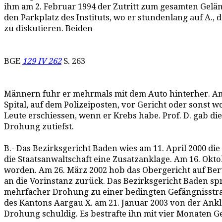
ihm am 2. Februar 1994 der Zutritt zum gesamten Gelän
den Parkplatz des Instituts, wo er stundenlang auf A., 
zu diskutieren. Beiden
BGE
129 IV 262
S. 263
Männern fuhr er mehrmals mit dem Auto hinterher. Am 23
Spital, auf dem Polizeiposten, vor Gericht oder sonst w
Leute erschiessen, wenn er Krebs habe. Prof. D. gab die
Drohung zutiefst.
B.- Das Bezirksgericht Baden wies am 11. April 2000 
die Staatsanwaltschaft eine Zusatzanklage. Am 16. Okto
worden. Am 26. März 2002 hob das Obergericht auf Beru
an die Vorinstanz zurück. Das Bezirksgericht Baden sp
mehrfacher Drohung zu einer bedingten Gefängnisstraf
des Kantons Aargau X. am 21. Januar 2003 von der Ank
Drohung schuldig. Es bestrafte ihn mit vier Monaten Ge