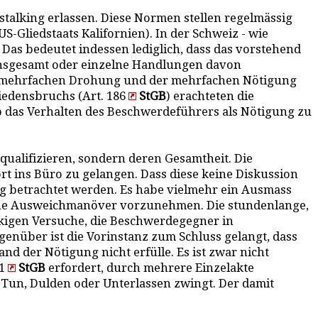
alking erlassen. Diese Normen stellen regelmässig
S-Gliedstaats Kalifornien). In der Schweiz - wie
 Das bedeutet indessen lediglich, dass das vorstehend
s insgesamt oder einzelne Handlungen davon
er mehrfachen Drohung und der mehrfachen Nötigung
iedensbruchs (Art. 186
StGB
) erachteten die
, ob das Verhalten des Beschwerdeführers als Nötigung zu
qualifizieren, sondern deren Gesamtheit. Die
t ins Büro zu gelangen. Dass diese keine Diskussion
ig betrachtet werden. Es habe vielmehr ein Ausmass
iche Ausweichmanöver vorzunehmen. Die stundenlange,
ckigen Versuche, die Beschwerdegegner in
enüber ist die Vorinstanz zum Schluss gelangt, dass
d der Nötigung nicht erfülle. Es ist zwar nicht
81
StGB
erfordert, durch mehrere Einzelakte
m Tun, Dulden oder Unterlassen zwingt. Der damit