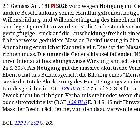
2.1 Gemäss Art. 181
StGB
wird wegen Nötigung mit Gef
andere Beschränkung seiner Handlungsfreiheit nötigt, 
Willensbildung und Willensbetätigung des Einzelnen 
sine lege") gerecht zu werden, ist die Tatbestandsvar
geringfügige Druck auf die Entscheidungsfreiheit eine
üblicherweise geduldete Mass an Beeinflussung in ähnl
Androhung ernstlicher Nachteile gilt. Dies ist der Mas
richten muss. Die unter die Generalklausel fallenden
ihrer Intensität beziehungsweise Wirkung ähnlich se
2a S. 305). Als Nötigung gilt die massive akustische V
Ebenso hat das Bundesgericht die Bildung eines "Men
sowie die totale Blockierung des Haupteingangs zu ei
Bundesgerichts in BGE
129 IV 6
E. 2.2 und 2.3 S. 9 f.).
Zweck nicht im richtigen Verhältnis steht oder wenn 
oder sittenwidrig ist (BGE
129 IV 6
E. 3.4 S. 15 mit Hin
Mass der Beeinträchtigung, von den dazu verwendeten 
BGE
129 IV 262
S. 265