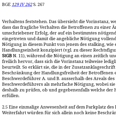
BGE
129 IV 262
S. 267
Verhaltens feststehen. Das übersieht die Vorinstanz, we
dass das fragliche Verhalten die Betroffenen zu einer
umschriebener Erfolg, der auf ein bestimmtes nötigende
eingetreten und damit die angebliche Nötigung vollend
Nötigung in diesem Punkt von jenem des stalking, wie e
Handlungseinheit konzipiert (vgl. zu dieser Rechtsf
StGB
N. 11), während die Nötigung an einen zeitlich 
freilich hervor, dass sich die Vorinstanz teilweise l
beurteilt. So erklärt sie, die in der Zusatzanklageschri
Beschränkung der Handlungsfreiheit der Betroffenen e
Beschwerdeführer A. und B. ausserhalb des Areals des 
Beschwerdeführers als mehrfache Nötigung, wobei sie di
deshalb zu prüfen, ob und gegebenenfalls welche der
erfüllen.
2.5 Eine einmalige Anwesenheit auf dem Parkplatz des 
Weiterfahrt würden für sich allein noch keine Beschrä