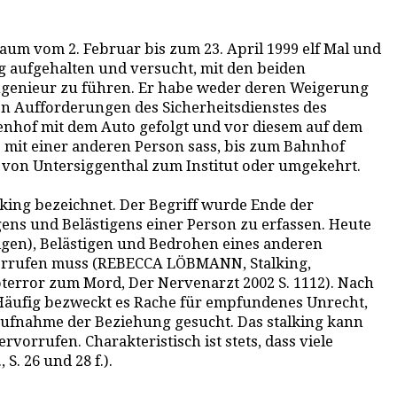
raum vom 2. Februar bis zum 23. April 1999 elf Mal und
ng aufgehalten und versucht, mit den beiden
ringenieur zu führen. Er habe weder deren Weigerung
en Aufforderungen des Sicherheitsdienstes des
uenhof mit dem Auto gefolgt und vor diesem auf dem
A. mit einer anderen Person sass, bis zum Bahnhof
, von Untersiggenthal zum Institut oder umgekehrt.
lking bezeichnet. Der Begriff wurde Ende der
ns und Belästigens einer Person zu erfassen. Heute
lgen), Belästigen und Bedrohen eines anderen
vorrufen muss (REBECCA LÖBMANN, Stalking,
oterror zum Mord, Der Nervenarzt 2002 S. 1112). Nach
Häufig bezweckt es Rache für empfundenes Unrecht,
aufnahme der Beziehung gesucht. Das stalking kann
orrufen. Charakteristisch ist stets, dass viele
. 26 und 28 f.).