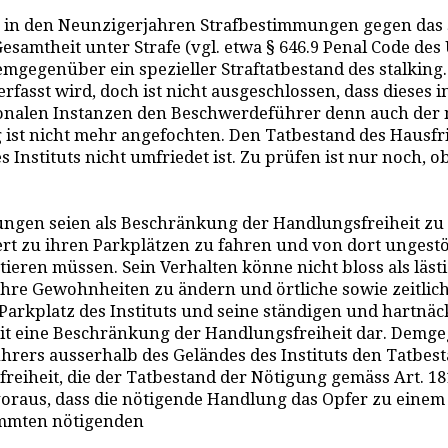
in den Neunzigerjahren Strafbestimmungen gegen das st
amtheit unter Strafe (vgl. etwa § 646.9 Penal Code des U
mgegenüber ein spezieller Straftatbestand des stalking.
erfasst wird, doch ist nicht ausgeschlossen, dass diese
antonalen Instanzen den Beschwerdeführer denn auch d
ist nicht mehr angefochten. Den Tatbestand des Hausfr
des Instituts nicht umfriedet ist. Zu prüfen ist nur noch
lungen seien als Beschränkung der Handlungsfreiheit zu 
t zu ihren Parkplätzen zu fahren und von dort ungestör
eren müssen. Sein Verhalten könne nicht bloss als läst
ihre Gewohnheiten zu ändern und örtliche sowie zeitl
arkplatz des Instituts und seine ständigen und hartnä
eit eine Beschränkung der Handlungsfreiheit dar. Demgeg
rers ausserhalb des Geländes des Instituts den Tatbestan
reiheit, die der Tatbestand der Nötigung gemäss Art. 1
s voraus, dass die nötigende Handlung das Opfer zu eine
timmten nötigenden