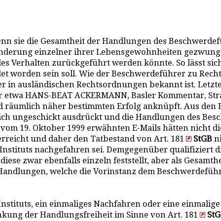
nn sie die Gesamtheit der Handlungen des Beschwerdeführe
 Änderung einzelner ihrer Lebensgewohnheiten gezwungen
s Verhalten zurückgeführt werden könnte. So lässt sich 
et worden sein soll. Wie der Beschwerdeführer zu Recht
r in ausländischen Rechtsordnungen bekannt ist. Letzter
igur etwa HANS-BEAT ACKERMANN, Basler Kommentar, Stra
und räumlich näher bestimmten Erfolg anknüpft. Aus de
ediglich ungeschickt ausdrückt und die Handlungen des B
ft vom 19. Oktober 1999 erwähnten E-Mails hätten nicht di
rreicht und daher den Tatbestand von Art. 181
StGB
ni
Instituts nachgefahren sei. Demgegenüber qualifiziert 
ese zwar ebenfalls einzeln feststellt, aber als Gesamthe
 Handlungen, welche die Vorinstanz dem Beschwerdeführ
Instituts, ein einmaliges Nachfahren oder eine einmali
nkung der Handlungsfreiheit im Sinne von Art. 181
St