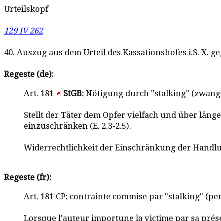
Urteilskopf
129 IV 262
40. Auszug aus dem Urteil des Kassationshofes i.S. X. 
Regeste (de):
Art. 181
StGB
; Nötigung durch "stalking" (zwang
Stellt der Täter dem Opfer vielfach und über länge
einzuschränken (E. 2.3-2.5).
Widerrechtlichkeit der Einschränkung der Handlung
Regeste (fr):
Art. 181 CP; contrainte commise par "stalking" (p
Lorsque l'auteur importune la victime par sa pré