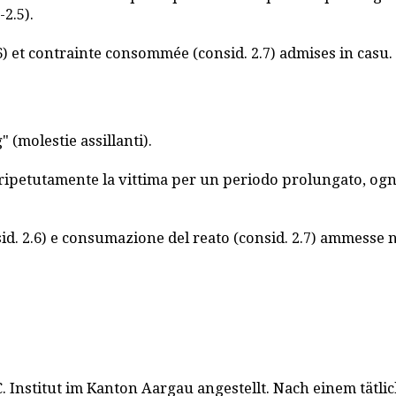
-2.5).
 2.6) et contrainte consommée (consid. 2.7) admises in casu.
(molestie assillanti).
petutamente la vittima per un periodo prolungato, ogni si
onsid. 2.6) e consumazione del reato (consid. 2.7) ammesse 
. Institut im Kanton Aargau angestellt. Nach einem tätli