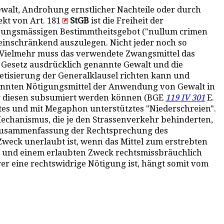
walt, Androhung ernstlicher Nachteile oder durch
ekt von Art. 181
StGB
ist die Freiheit der
assungsmässigen Bestimmtheitsgebot ("nullum crimen
 einschränkend auszulegen. Nicht jeder noch so
 Vielmehr muss das verwendete Zwangsmittel das
m Gesetz ausdrücklich genannte Gewalt und die
retisierung der Generalklausel richten kann und
nannten Nötigungsmittel der Anwendung von Gewalt in
er diesen subsumiert werden können (BGE
119 IV 301
E.
ertes und mit Megaphon unterstütztes "Niederschreien".
echanismus, die je den Strassenverkehr behinderten,
. Zusammenfassung der Rechtsprechung des
r Zweck unerlaubt ist, wenn das Mittel zum erstrebten
el und einem erlaubten Zweck rechtsmissbräuchlich
rer eine rechtswidrige Nötigung ist, hängt somit vom