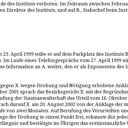
de des Instituts verboten. Im Zeitraum zwischen Februar
den Direktor des Instituts, und auf B., Stabschef beim In
. April 1999 teilte er auf dem Parkplatz des Instituts B
o. Im Laufe eines Telefongesprächs vom 27. April 1999 mi
se Information an A. weiter, den er als Exponenten des In
die gegen X. wegen Drohung und Nötigung erhobene Ankla
ber 2001 sprach das Bezirksgericht X. mit der Begründun
fung der Staatsanwaltschaft das Urteil vom 16. Oktober 
rach darauf X. am 20. August 2002 von der Anklage der 
e von zwei Monaten. Auf Berufung des Verurteilten und
lage der Drohung in einem Punkt frei, erkannte ihn je
fängnis und bestätigte im Übrigen das erstinstanzliche U