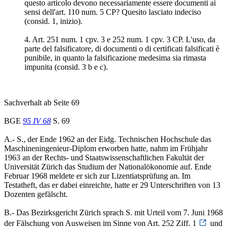
questo articolo devono necessariamente essere documenti ai
sensi dell'art. 110 num. 5 CP? Quesito lasciato indeciso
(consid. 1, inizio).
4. Art. 251 num. 1 cpv. 3 e 252 num. 1 cpv. 3 CP. L'uso, da
parte del falsificatore, di documenti o di certificati falsificati è
punibile, in quanto la falsificazione medesima sia rimasta
impunita (consid. 3 b e c).
Sachverhalt ab Seite 69
BGE
95 IV 68
S. 69
A.- S., der Ende 1962 an der Eidg. Technischen Hochschule das
Maschineningenieur-Diplom erworben hatte, nahm im Frühjahr
1963 an der Rechts- und Staatswissenschaftlichen Fakultät der
Universität Zürich das Studium der Nationalökonomie auf. Ende
Februar 1968 meldete er sich zur Lizentiatsprüfung an. Im
Testatheft, das er dabei einreichte, hatte er 29 Unterschriften von 13
Dozenten gefälscht.
B.- Das Bezirksgericht Zürich sprach S. mit Urteil vom 7. Juni 1968
der Fälschung von Ausweisen im Sinne von Art. 252 Ziff. 1
und