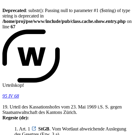
Deprecated
: substr(): Passing null to parameter #1 ($string) of type
string is deprecated in
/home/proj/pse/www/include/pub/class.cache.show.entry.php
on
line
67
Urteilskopf
95 IV 68
19. Urteil des Kassationshofes vom 23. Mai 1969 i.S. S. gegen
Staatsanwaltschaft des Kantons Zürich.
Regeste (de):
1. Art. 1
StGB
. Vom Wortlaut abweichende Auslegung
des Gesetzes (Erw. 3 a).