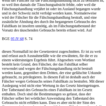
wenn der Fälscher für die Fälschungshandlung nicht zu bestrafen ist,
so weil ihm damals die Täuschungsabsicht fehlte, oder weil die
Fälschungshandlung verjährt ist oder im Ausland begangen wurde
und in der Schweiz nicht verfolgt werden kann. Normalerweise
wird der Fälscher für die Fälschungshandlung bestraft, und eine
zusätzliche Ahndung des durch ihn begangenen Gebrauchs des
Falsifikats ist insofern unnötig, als im Fälschungstatbestand der
Vorsatz des täuschenden Gebrauchs bereits erfasst wird. Auf
BGE
95 IV 68
S. 74
diesen Normalfall ist der Gesetzestext zugeschnitten. Er ist zu weit
und erfasst auch Ausnahmefälle wie die erwähnten, für die er zu
einem widersinnigen Ergebnis führt. Abgesehen vom Wortlaut
besteht kein Grund, den Fälscher, der das Falsifikat selber
verwendet und wegen der Fälschungshandlung nicht bestraft
werden kann, gegenüber dem Dritten, der eine gefälschte Urkunde
gebraucht, zu privilegieren. In diesem Fall ist deshalb auch der
Fälscher wegen Gebrauchs seines Falsifikats zu bestrafen. Mit dieser
Auslegung wird nicht eine Wertung in das Gesetz hineingetragen.
Der Tatbestand des Gebrauchs eines Falsifikats ist im Gesetz
enthalten. Doch sind die Bestimmungen so gefasst, dass der
Fälscher selber bei wörtlicher Anwendung den Tatbestand des
Gebrauchs nicht erfüllen kann. Dass es aber nicht der Sinn des