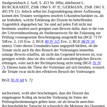
Strafgesetzbuch 2. Aufl. S. 453 Nr. 690a; ablehnend L.
BURCKHARDT, ZStR 1960 S. 87 ff.; GERMANN, ZStR 1961 S.
405 FN 11). Jedoch selbst bei Zugrundelegung dieser Auffassung
kommt den Testaten wenigstens insofern Urkundencharakter zu, als
sie festhalten, welche Erklärung der Dozent im betreffenden
Augenblick abgegeben hat. Sie sind auf jeden Fall nicht nur
bestimmt, sondern auch geeignet zum Beweis dafür, dass er die von
der Universitätsordnung als Studienausweis für die Zulassung zur
Prüfung vorausgesetzte Bescheinigung ausgestellt hat (BGE 73 IV
50Erw. 2, 110 Erw. 2; BGE
80 IV 115
Erw. 2; BGE
88 IV 34
unten). Unter diesen Umständen kann ungeprüft bleiben, ob die
Testate nicht auch für den Besuch der Vorlesungen immerhin
solange Beweis schaffen, als nicht das Gegenteil bewiesen ist, was
genügen würde; dass sie den vollen und unwiderleglichen Beweis
erbringen, wäre nach der Rechtsprechung nicht nötig (BGE
91 IV
7
). Ebenso kann die These der Vorinstanz auf sich beruhen, wonach
die Testate zwar nicht den effektiven Besuch der Vorlesungen
BGE
95 IV 68
S. 72
nachweisen, wohl aber bescheinigen, dass der Dozent das
eingetragene Kolleg als besuchte Vorlesung im Sinne der
Prüfungsbestimmungen gelten lasse, sie als besucht anrechne.
Rechtserhebliche Tatsache ist schwerlich die Meinung des Dozenten