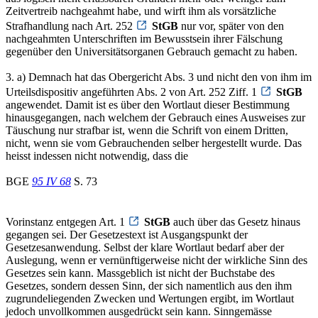
Zeitvertreib nachgeahmt habe, und wirft ihm als vorsätzliche
Strafhandlung nach Art. 252
StGB
nur vor, später von den
nachgeahmten Unterschriften im Bewusstsein ihrer Fälschung
gegenüber den Universitätsorganen Gebrauch gemacht zu haben.
3. a) Demnach hat das Obergericht Abs. 3 und nicht den von ihm im
Urteilsdispositiv angeführten Abs. 2 von Art. 252 Ziff. 1
StGB
angewendet. Damit ist es über den Wortlaut dieser Bestimmung
hinausgegangen, nach welchem der Gebrauch eines Ausweises zur
Täuschung nur strafbar ist, wenn die Schrift von einem Dritten,
nicht, wenn sie vom Gebrauchenden selber hergestellt wurde. Das
heisst indessen nicht notwendig, dass die
BGE
95 IV 68
S. 73
Vorinstanz entgegen Art. 1
StGB
auch über das Gesetz hinaus
gegangen sei. Der Gesetzestext ist Ausgangspunkt der
Gesetzesanwendung. Selbst der klare Wortlaut bedarf aber der
Auslegung, wenn er vernünftigerweise nicht der wirkliche Sinn des
Gesetzes sein kann. Massgeblich ist nicht der Buchstabe des
Gesetzes, sondern dessen Sinn, der sich namentlich aus den ihm
zugrundeliegenden Zwecken und Wertungen ergibt, im Wortlaut
jedoch unvollkommen ausgedrückt sein kann. Sinngemässe