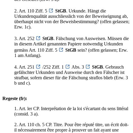
2. Art. 110 Ziff. 5
StGB
. Urkunde. Hängt die
Urkundenqualität ausschliesslich von der Beweiseignung ab,
überhaupt nicht von der Beweisbestimmung? (offen gelassen;
Erw. 1c).
3. Art. 252
StGB
. Fälschung von Ausweisen. Müssen die
in diesem Artikel genannten Papiere notwendig Urkunden
gemäss Art. 110 Ziff. 5
StGB
sein? (offen gelassen; Erw.
1 am Anfang).
4. Art. 251
/252 Ziff. 1
Abs. 3
StGB
. Gebrauch
gefälschter Urkunden und Ausweise durch den Fälscher ist
strafbar, sofern dieser für die Fälschung straflos blieb (Erw. 3
b und c).
Regeste (fr):
1. Art. ler CP. Interprétation de la loi s'écartant du sens littéral
(consid. 3 a).
2. Art. 110 ch. 5 CP. Titre. Pour être réputé titre, un écrit doit-
il nécessairement être propre à prouver un fait ayant une