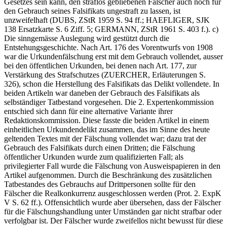
Gesetzes sein kann, den straflos gebliebenen Fälscher auch noch für
den Gebrauch seines Falsifikats ungestraft zu lassen, ist
unzweifelhaft (DUBS, ZStR 1959 S. 94 ff.; HAEFLIGER, SJK
138 Ersatzkarte S. 6 Ziff. 5; GERMANN, ZStR 1961 S. 403 f.). c)
Die sinngemässe Auslegung wird gestützt durch die
Entstehungsgeschichte. Nach Art. 176 des Vorentwurfs von 1908
war die Urkundenfälschung erst mit dem Gebrauch vollendet, ausser
bei den öffentlichen Urkunden, bei denen nach Art. 177, zur
Verstärkung des Strafschutzes (ZUERCHER, Erläuterungen S.
326), schon die Herstellung des Falsifikats das Delikt vollendete. In
beiden Artikeln war daneben der Gebrauch des Falsifikats als
selbständiger Tatbestand vorgesehen. Die 2. Expertenkommission
entschied sich dann für eine alternative Variante ihrer
Redaktionskommission. Diese fasste die beiden Artikel in einem
einheitlichen Urkundendelikt zusammen, das im Sinne des heute
geltenden Textes mit der Fälschung vollendet war; dazu trat der
Gebrauch des Falsifikats durch einen Dritten; die Fälschung
öffentlicher Urkunden wurde zum qualifizierten Fall; als
privilegierter Fall wurde die Fälschung von Ausweispapieren in den
Artikel aufgenommen. Durch die Beschränkung des zusätzlichen
Tatbestandes des Gebrauchs auf Drittpersonen sollte für den
Fälscher die Realkonkurrenz ausgeschlossen werden (Prot. 2. ExpK
V S. 62 ff.). Offensichtlich wurde aber übersehen, dass der Fälscher
für die Fälschungshandlung unter Umständen gar nicht strafbar oder
verfolgbar ist. Der Fälscher wurde zweifellos nicht bewusst für diese