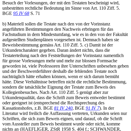
Besuch der Vorlesungen, der mit den Testaten bescheinigt wird,
unbestritten rechtliche Bedeutung im Sinne von Art. 110 Ziff. 5.
BGE
95 IV 68
S. 71
b) Materiell sollen die Testate nach den von der Vorinstanz
angeführten Bestimmungen den Nachweis erbringen für das
Fachstudium in dem Mindestumfang, wie es in den von der Fakultät
aufgestellten Studienplänen vorgesehen ist. Demnach haben sie
Beweisbestimmung gemäss Art. 110 Ziff. 5. c) Damit ist der
Urkundencharakter gegeben. Daran ändert nichts, dass die
Testaterteilung nach den Feststellungen der Vorinstanz namentlich
für grosse Vorlesungen mehr und mehr zur blossen Formsache
geworden ist, viele Professoren ihre Unterschriften unbesehen geben
und der Beschwerdeführer deshalb die fehlenden Testate noch
nachträglich hätte erhalten können, wenn er sich darum bemüht
hätte. Diese Verhältnisse betreffen nicht die rechtliche Bestimmung,
sondern die tatsächliche Eignung der Testate zum Beweis des
Kollegienbesuches. Nach Art. 110 Ziff. 5 genügt aber zur
Urkundenqualität, dass die Schrift zum Beweis entweder bestimmt
oder geeignet ist (entsprechend die Rechtsprechung des
Kassationshofes, z.B. BGE
81 IV 240
, BGE
91 IV 7
). In der
Literatur wird freilich die Auffassung vertreten, Urkunden seien nur
Schriften, die sich zum Beweis eignen, und darauf, ob die Schrift
vom Aussteller zum Beweis bestimmt wurde oder nicht, komme
nichts an (HAEFLIGER, ZStR 1958 S. 404 f.; SCHWANDER,