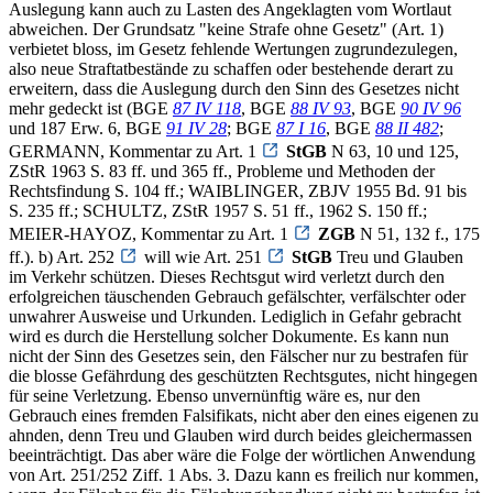
Auslegung kann auch zu Lasten des Angeklagten vom Wortlaut
abweichen. Der Grundsatz "keine Strafe ohne Gesetz" (Art. 1)
verbietet bloss, im Gesetz fehlende Wertungen zugrundezulegen,
also neue Straftatbestände zu schaffen oder bestehende derart zu
erweitern, dass die Auslegung durch den Sinn des Gesetzes nicht
mehr gedeckt ist (BGE
87 IV 118
, BGE
88 IV 93
, BGE
90 IV 96
und 187 Erw. 6, BGE
91 IV 28
; BGE
87 I 16
, BGE
88 II 482
;
GERMANN, Kommentar zu Art. 1
StGB
N 63, 10 und 125,
ZStR 1963 S. 83 ff. und 365 ff., Probleme und Methoden der
Rechtsfindung S. 104 ff.; WAIBLINGER, ZBJV 1955 Bd. 91 bis
S. 235 ff.; SCHULTZ, ZStR 1957 S. 51 ff., 1962 S. 150 ff.;
MEIER-HAYOZ, Kommentar zu Art. 1
ZGB
N 51, 132 f., 175
ff.). b) Art. 252
will wie Art. 251
StGB
Treu und Glauben
im Verkehr schützen. Dieses Rechtsgut wird verletzt durch den
erfolgreichen täuschenden Gebrauch gefälschter, verfälschter oder
unwahrer Ausweise und Urkunden. Lediglich in Gefahr gebracht
wird es durch die Herstellung solcher Dokumente. Es kann nun
nicht der Sinn des Gesetzes sein, den Fälscher nur zu bestrafen für
die blosse Gefährdung des geschützten Rechtsgutes, nicht hingegen
für seine Verletzung. Ebenso unvernünftig wäre es, nur den
Gebrauch eines fremden Falsifikats, nicht aber den eines eigenen zu
ahnden, denn Treu und Glauben wird durch beides gleichermassen
beeinträchtigt. Das aber wäre die Folge der wörtlichen Anwendung
von Art. 251/252 Ziff. 1 Abs. 3. Dazu kann es freilich nur kommen,