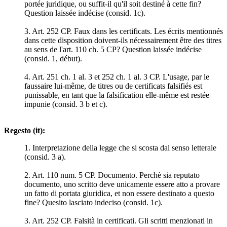
portée juridique, ou suffit-il qu'il soit destiné à cette fin?
Question laissée indécise (consid. 1c).
3. Art. 252 CP. Faux dans les certificats. Les écrits mentionnés
dans cette disposition doivent-ils nécessairement être des titres
au sens de l'art. 110 ch. 5 CP? Question laissée indécise
(consid. 1, début).
4. Art. 251 ch. 1 al. 3 et 252 ch. 1 al. 3 CP. L'usage, par le
faussaire lui-même, de titres ou de certificats falsifiés est
punissable, en tant que la falsification elle-même est restée
impunie (consid. 3 b et c).
Regesto (it):
1. Interpretazione della legge che si scosta dal senso letterale
(consid. 3 a).
2. Art. 110 num. 5 CP. Documento. Perchè sia reputato
documento, uno scritto deve unicamente essere atto a provare
un fatto di portata giuridica, et non essere destinato a questo
fine? Quesito lasciato indeciso (consid. 1c).
3. Art. 252 CP. Falsità in certificati. Gli scritti menzionati in