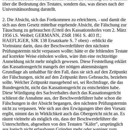
über die Bedeutung des Testates, sondern das, was dieses nach der
Universitätsordnung darstellt.
2. Die Absicht, sich das Fortkommen zu erleichtern, - und damit die
sich aus dem Gesetz mittelbar ergebende Absicht, die Fälschung zur
Täuschung zu gebrauchen (Urteil des Kassationshofes vom 2. März
1956 i.S. Weibel; GERMANN, ZStR 1961 S. 403 ff.;
HAEFLIGER, SJK 138 Ersatzkarte S. 7 oben) - erblickt die
Vorinstanz darin, dass der Beschwerdeführer den nächsten
Prüfungstermin nicht verpassen wollte; hätte er die fehlenden Testate
auf korrekte Weise einholen wollen, wäre ihm eine rechtzeitige
Anmeldung nicht mehr möglich gewesen. Diese Feststellung erklärt
das Kassationsgericht mangels der nötigen aktenmässigen
Grundlage als unhaltbar für den Fall, dass sie sich auf den Zeitpunkt
der Fälschungen, nicht auf den Zeitpunkt ihres Gebrauchs, beziehen
sollte. Welcher Zeitpunkt massgebend sei, sei Rechtsfrage, die das
Bundesgericht, nicht das Kassationsgericht zu entscheiden habe.
Diese Würdigung des Sachverhaltes durch das Kassationsgericht
schliesst die Annahme aus, der Beschwerdeführer habe schon die
Fälschungen in der Absicht begangen, den nächsten Prüfungstermin
nicht zu verpassen. Wie sich aus den Erwägungen über den Vorsatz
ergibt, nimmt das in Wirklichkeit auch das Obergericht nicht an. Es
räumt vielmehr als möglich ein, dass der Beschwerdeführer die
Unterschriften, abgesehen von den Testaten "Käfer", ursprünglich
aus logisch nicht erfassbaren Gründen mehr oder weniger zum