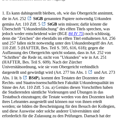
1. Es kann dahingestellt bleiben, ob, wie das Obergericht annimmt,
die in Art. 252
StGB
genannten Papiere notwendig Urkunden
gemäss Art. 110 Ziff. 5
StGB
sein müssen; dafür könnte die
Überschrift "Urkundenfälschung" des elften Titels sprechen, was
jedoch weder entscheidend wäre (BGE
84 IV 75
) noch schlüssig,
denn die "Zeichen" der ebenfalls im elften Titel enthaltenen Art. 256
und 257 fallen nicht notwendig unter den Urkundenbegriff des Art.
110 Ziff. 5 (HAFTER, Bes. Teil S. 595, 616, 618); gegen die
Auffassung des Obergerichts spricht sodann, dass in Art. 252 von
"Schriften" die Rede ist, nicht von "Urkunden" wie in Art. 251
(HAFTER, Bes. Teil S. 609). Nach der Zürcher
Universitätsordnung, wie sie vom Obergericht verbindlich
dargestellt und gewürdigt wird (Art. 277 bis Abs. 1
und Art. 273
Abs. 1 lit. b
BStP
), kommt den Testaten der Dozenten der
Rechts- und Staatswissenschaftlichen Fakultät Urkundenqualität im
Sinne des Art. 110 Ziff. 5 zu. a) Gemäss diesen Vorschriften haben
die Studierenden sämtliche Vorlesungen und Übungen in das
Testatbuch einzutragen; die Testate werden von den Dozenten kraft
ihres Lehramtes ausgestellt und können nur von ihnen erteilt
werden; sie bilden die Bescheinigung für den Besuch der Kollegien,
und diese Ausweise oder solche anderer Universitäten sind
erforderlich für die Zulassung zu den Prüfungen. Darnach hat der