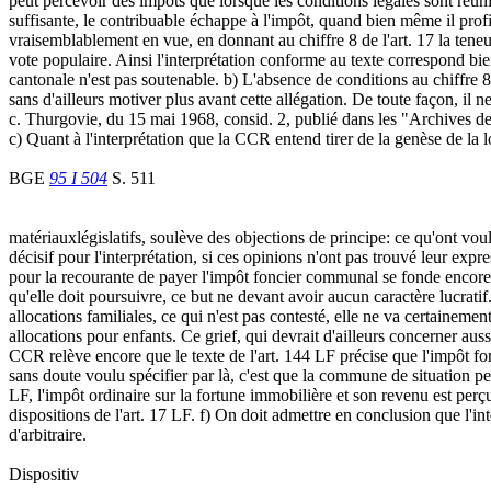
peut percevoir des impôts que lorsque les conditions légales sont réu
suffisante, le contribuable échappe à l'impôt, quand bien même il pro
vraisemblablement en vue, en donnant au chiffre 8 de l'art. 17 la teneu
vote populaire. Ainsi l'interprétation conforme au texte correspond bien 
cantonale n'est pas soutenable. b) L'absence de conditions au chiffre 8
sans d'ailleurs motiver plus avant cette allégation. De toute façon, il 
c. Thurgovie, du 15 mai 1968, consid. 2, publié dans les "Archives de
c) Quant à l'interprétation que la CCR entend tirer de la genèse de la lo
BGE
95 I 504
S. 511
matériauxlégislatifs, soulève des objections de principe: ce qu'ont voulu
décisif pour l'interprétation, si ces opinions n'ont pas trouvé leur ex
pour la recourante de payer l'impôt foncier communal se fonde encore su
qu'elle doit poursuivre, ce but ne devant avoir aucun caractère lucrat
allocations familiales, ce qui n'est pas contesté, elle ne va certainem
allocations pour enfants. Ce grief, qui devrait d'ailleurs concerner aus
CCR relève encore que le texte de l'art. 144 LF précise que l'impôt fon
sans doute voulu spécifier par là, c'est que la commune de situation p
LF, l'impôt ordinaire sur la fortune immobilière et son revenu est per
dispositions de l'art. 17 LF. f) On doit admettre en conclusion que l'inte
d'arbitraire.
Dispositiv