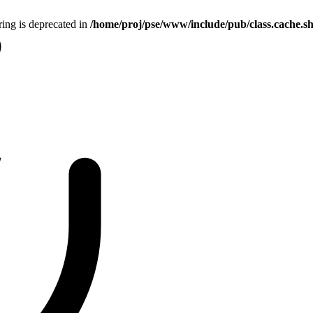
tring is deprecated in
/home/proj/pse/www/include/pub/class.cache.s