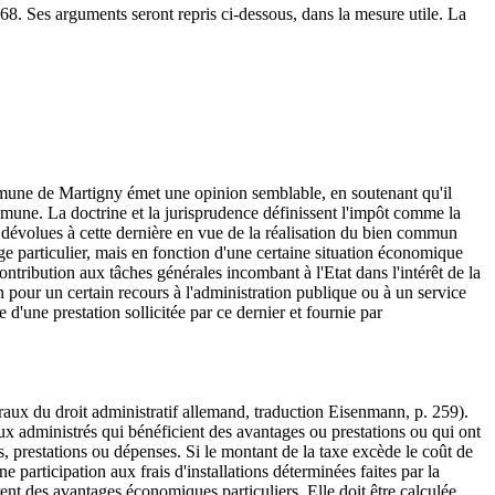
68. Ses arguments seront repris ci-dessous, dans la mesure utile. La
ommune de Martigny émet une opinion semblable, en soutenant qu'il
ommune. La doctrine et la jurisprudence définissent l'impôt comme la
s dévolues à cette dernière en vue de la réalisation du bien commun
age particulier, mais en fonction d'une certaine situation économique
contribution aux tâches générales incombant à l'Etat dans l'intérêt de la
 pour un certain recours à l'administration publique ou à un service
e d'une prestation sollicitée par ce dernier et fournie par
ux du droit administratif allemand, traduction Eisenmann, p. 259).
aux administrés qui bénéficient des avantages ou prestations ou qui ont
es, prestations ou dépenses. Si le montant de la taxe excède le coût de
 participation aux frais d'installations déterminées faites par la
ent des avantages économiques particuliers. Elle doit être calculée