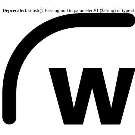
Deprecated
: substr(): Passing null to parameter #1 ($string) of type s