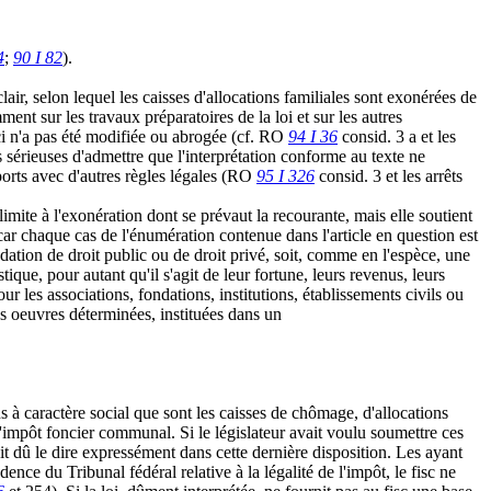
4
;
90 I 82
).
air, selon lequel les caisses d'allocations familiales sont exonérées de
nt sur les travaux préparatoires de la loi et sur les autres
le-ci n'a pas été modifiée ou abrogée (cf. RO
94 I 36
consid. 3 a et les
ons sérieuses d'admettre que l'interprétation conforme au texte ne
ports avec d'autres règles légales (RO
95 I 326
consid. 3 et les arrêts
limite à l'exonération dont se prévaut la recourante, mais elle soutient
, car chaque cas de l'énumération contenue dans l'article en question est
ndation de droit public ou de droit privé, soit, comme en l'espèce, une
tique, pour autant qu'il s'agit de leur fortune, leurs revenus, leurs
ur les associations, fondations, institutions, établissements civils ou
des oeuvres déterminées, instituées dans un
ns à caractère social que sont les caisses de chômage, d'allocations
'impôt foncier communal. Si le législateur avait voulu soumettre ces
rait dû le dire expressément dans cette dernière disposition. Les ayant
ence du Tribunal fédéral relative à la légalité de l'impôt, le fisc ne