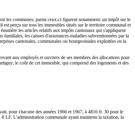
evoir les communes; parmi ceux-ci figurent notamment: un impôt sur le
il est perçu sur tous les immeubles situés sur le territoire communal et
3 énumère les articles relatifs aux impôts cantonaux qui s'appliquent
s familiales, les caisses d'assurances-maladies subventionnées par la
treprises cantonales, communales ou bourgeoisiales exploitées en la
n servant aux employés et ouvriers de ses membres des allocations pour
e Martigny; le coût de cet immeuble, qui comprend des logements et des
vait, pour chacune des années 1966 et 1967, à 4816 fr. 30 pour le
ch. 8 LF. L'administration communale ayant maintenu la taxation, la