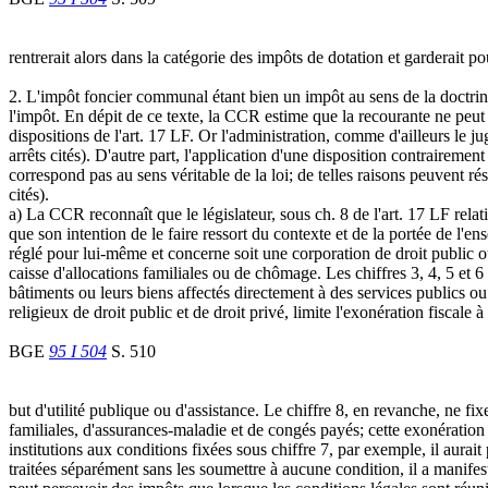
rentrerait alors dans la catégorie des impôts de dotation et garderait p
2. L'impôt foncier communal étant bien un impôt au sens de la doctrine e
l'impôt. En dépit de ce texte, la CCR estime que la recourante ne peut 
dispositions de l'art. 17 LF. Or l'administration, comme d'ailleurs le ju
arrêts cités). D'autre part, l'application d'une disposition contrairement
correspond pas au sens véritable de la loi; de telles raisons peuvent r
cités).
a) La CCR reconnaît que le législateur, sous ch. 8 de l'art. 17 LF relat
que son intention de le faire ressort du contexte et de la portée de l'en
réglé pour lui-même et concerne soit une corporation de droit public ou
caisse d'allocations familiales ou de chômage. Les chiffres 3, 4, 5 et 6 
bâtiments ou leurs biens affectés directement à des services publics ou 
religieux de droit public et de droit privé, limite l'exonération fiscale
BGE
95 I 504
S. 510
but d'utilité publique ou d'assistance. Le chiffre 8, en revanche, ne fi
familiales, d'assurances-maladie et de congés payés; cette exonératio
institutions aux conditions fixées sous chiffre 7, par exemple, il aurait
traitées séparément sans les soumettre à aucune condition, il a manifesté