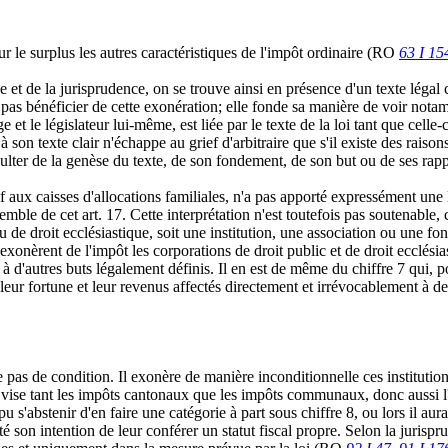
our le surplus les autres caractéristiques de l'impôt ordinaire (RO
63 I 15
t de la jurisprudence, on se trouve ainsi en présence d'un texte légal cl
pas bénéficier de cette exonération; elle fonde sa manière de voir notamme
ge et le législateur lui-même, est liée par le texte de la loi tant que cel
 à son texte clair n'échappe au grief d'arbitraire que s'il existe des rais
ésulter de la genèse du texte, de son fondement, de son but ou de ses rap
if aux caisses d'allocations familiales, n'a pas apporté expressément une 
semble de cet art. 17. Cette interprétation n'est toutefois pas soutenable
 de droit ecclésiastique, soit une institution, une association ou une fo
exonèrent de l'impôt les corporations de droit public et de droit ecclésias
à d'autres buts légalement définis. Il en est de même du chiffre 7 qui, po
 à leur fortune et leur revenus affectés directement et irrévocablement à 
xe pas de condition. Il exonère de manière inconditionnelle ces institutio
n vise tant les impôts cantonaux que les impôts communaux, donc aussi l
 pu s'abstenir d'en faire une catégorie à part sous chiffre 8, ou lors il au
 son intention de leur conférer un statut fiscal propre. Selon la jurisprud