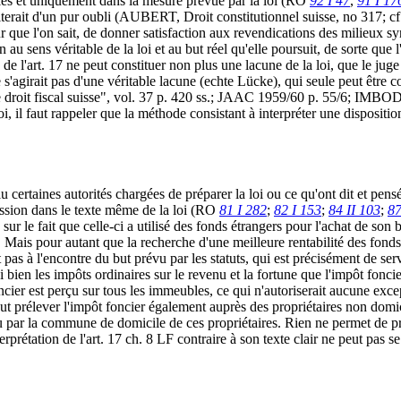
nies et uniquement dans la mesure prévue par la loi (RO
92 I 47
,
91 I 17
fiterait d'un pur oubli (AUBERT, Droit constitutionnel suisse, no 317; 
r que l'on sait, de donner satisfaction aux revendications des milieux sy
au sens véritable de la loi et au but réel qu'elle poursuit, de sorte que 
 de l'art. 17 ne peut constituer non plus une lacune de la loi, que le j
ne s'agirait pas d'une véritable lacune (echte Lücke), qui seule peut êtr
 droit fiscal suisse", vol. 37 p. 420 ss.; JAAC 1959/60 p. 55/6; IMBOD
i, il faut rappeler que la méthode consistant à interpréter une dispositio
 certaines autorités chargées de préparer la loi ou ce qu'ont dit et pensé
pression dans le texte même de la loi (RO
81 I 282
;
82 I 153
;
84 II 103
;
87
r le fait que celle-ci a utilisé des fonds étrangers pour l'achat de son b
if. Mais pour autant que la recherche d'une meilleure rentabilité des f
ent pas à l'encontre du but prévu par les statuts, qui est précisément de
si bien les impôts ordinaires sur le revenu et la fortune que l'impôt fonc
cier est perçu sur tous les immeubles, ce qui n'autoriserait aucune exce
eut prélever l'impôt foncier également auprès des propriétaires non domi
çu par la commune de domicile de ces propriétaires. Rien ne permet de pr
rprétation de l'art. 17 ch. 8 LF contraire à son texte clair ne peut pas se 