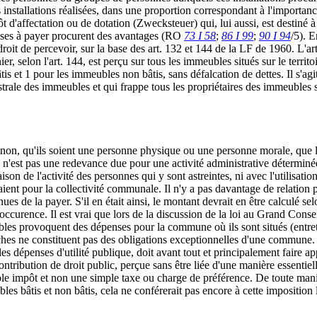
es installations réalisées, dans une proportion correspondant à l'importa
ôt d'affectation ou de dotation (Zwecksteuer) qui, lui aussi, est destiné
nses à payer procurent des avantages (RO
73 I 58
;
86 I 99
;
90 I 94
/5). 
roit de percevoir, sur la base des art. 132 et 144 de la LF de 1960. L'a
ier, selon l'art. 144, est perçu sur tous les immeubles situés sur le territ
is et 1 pour les immeubles non bâtis, sans défalcation de dettes. Il s'a
strale des immeubles et qui frappe tous les propriétaires des immeubles s
u non, qu'ils soient une personne physique ou une personne morale, que l
n'est pas une redevance due pour une activité administrative déterminée p
son de l'activité des personnes qui y sont astreintes, ni avec l'utilisatio
aient pour la collectivité communale. Il n'y a pas davantage de relation 
es de la payer. S'il en était ainsi, le montant devrait en être calculé se
l'occurence. Il est vrai que lors de la discussion de la loi au Grand Con
meubles provoquent des dépenses pour la commune où ils sont situés (entre
ches ne constituent pas des obligations exceptionnelles d'une commune. 
s dépenses d'utilité publique, doit avant tout et principalement faire a
ontribution de droit public, perçue sans être liée d'une manière essentiel
table impôt et non une simple taxe ou charge de préférence. De toute man
s bâtis et non bâtis, cela ne conférerait pas encore à cette imposition 