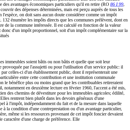
nce des avantages économiques particuliers qu'il en retire (RO
86 I 99
,
 à couvrir des dépenses déterminées, mais est perçu auprès de tous les
En l'espèce, on doit sans aucun doute considérer comme un impôt
rt. 132 énumère les impôts directs que les communes prélèvent, dont en
oire de la commune intéressée. Il est calculé en fonction de la valeur
git donc d'un impôt proportionnel, soit d'un impôt complémentaire sur la
itués
es immeubles soient bâtis ou non bâtis et quelle que soit leur
rovoquée par l'assujetti ou pour l'utilisation d'un service public: il
n par celles-ci d'un établissement public, dont il représenterait une
particulière entre cette contribution et une institution communale
lon le bénéfice plus ou moins grand que les contribuables retireraient
seil, notamment en deuxième lecture en février 1960, l'accent a été mis,
tien des chemins de dévestiture pour les immeubles agricoles; édilité,
Elles rentrent bien plutôt dans les devoirs généraux d'une
ppel à l'impôt, indépendamment du fait et de la mesure dans laquelle
le à la condition d'une contreprestation ou d'un avantage particulier,
ière, même si les ressources provenant de cet impôt foncier devaient
le caractère d'une charge de préférence. Elle