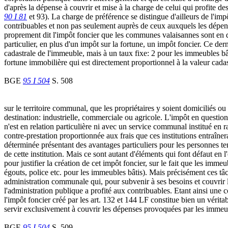
d'après la dépense à couvrir et mise à la charge de celui qui profite d
90 I 81
et 93). La charge de préférence se distingue d'ailleurs de l'imp
contribuables et non pas seulement auprès de ceux auxquels les dépe
proprement dit l'impôt foncier que les communes valaisannes sont en d
particulier, en plus d'un impôt sur la fortune, un impôt foncier. Ce dern
cadastrale de l'immeuble, mais à un taux fixe: 2 pour les immeubles bât
fortune immobilière qui est directement proportionnel à la valeur cada
BGE
95 I 504
S. 508
sur le territoire communal, que les propriétaires y soient domiciliés o
destination: industrielle, commerciale ou agricole. L'impôt en question 
n'est en relation particulière ni avec un service communal institué en rai
contre-prestation proportionnée aux frais que ces institutions entraîner
déterminée présentant des avantages particuliers pour les personnes tenu
de cette institution. Mais ce sont autant d'éléments qui font défaut en 
pour justifier la création de cet impôt foncier, sur le fait que les im
égouts, police etc. pour les immeubles bâtis). Mais précisément ces tâ
administration communale qui, pour subvenir à ses besoins et couvrir le
l'administration publique a profité aux contribuables. Etant ainsi une c
l'impôt foncier créé par les art. 132 et 144 LF constitue bien un véri
servir exclusivement à couvrir les dépenses provoquées par les immeuble
BGE
95 I 504
S. 509