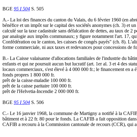
BGE
95 I 504
S. 505
A.- La loi des finances du canton du Valais, du 6 février 1960 (en ab
bénéfice et un impôt sur le capital des sociétés anonymes (ch. 3) et un 
calculé sur la taxe cadastrale sans défalcation de dettes, au taux de 2
par analogie aux impôts communaux; y figure notamment l'art. 17, qui e
Confédération ou le canton, les caisses de congés payés" (ch. 8). L'al
forme commerciale, ni aux taxes et redevances pour concessions de fo
B.- La Caisse valaisanne d'allocations familiales de l'industrie du bâ
enfants et qui ne poursuit aucun but lucratif (art. 1er al. 3 et 4 des 
locaux commerciaux, s'est élevé à 4 000 000 fr.; le financement en a é
fonds propres 1 800 000 fr.
prêt de la caisse-maladie 100 000 fr.
prêt de la caisse paritaire 100 000 fr.
prêt de l'Helvetia-Incendie 2 000 000 fr.
BGE
95 I 504
S. 506
C.- Le 16 janvier 1968, la commune de Martigny a notifié à la CAFIB 
bâtiment et à 22 fr. 80 pour le fonds. La CAFIB a fait opposition dans 
CAFIB a recouru à la Commission cantonale de recours (CCR), qui a r