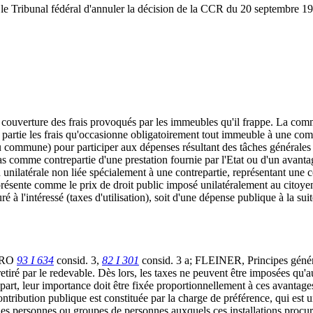
 le Tribunal fédéral d'annuler la décision de la CCR du 20 septembre 19
 la couverture des frais provoqués par les immeubles qu'il frappe. La c
 en partie les frais qu'occasionne obligatoirement tout immeuble à une c
 ou commune) pour participer aux dépenses résultant des tâches générale
pas comme contrepartie d'une prestation fournie par l'Etat ou d'un avant
on unilatérale non liée spécialement à une contrepartie, représentant une 
présente comme le prix de droit public imposé unilatéralement au citoyen
ré à l'intéressé (taxes d'utilisation), soit d'une dépense publique à la suit
 (RO
93 I 634
consid. 3,
82 I 301
consid. 3 a; FLEINER, Principes généra
retiré par le redevable. Dès lors, les taxes ne peuvent être imposées qu'
e part, leur importance doit être fixée proportionnellement à ces avantag
ntribution publique est constituée par la charge de préférence, qui est une
 des personnes ou groupes de personnes auxquels ces installations procur