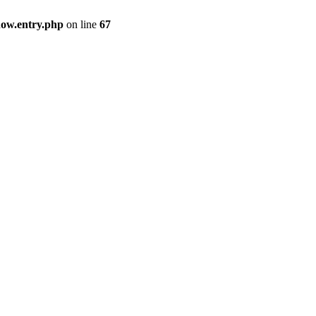
how.entry.php
on line
67