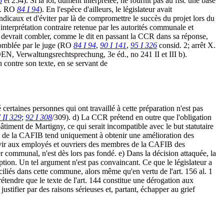
6
et 254). Si la loi, dûment interprétée, ne fournit pas au fisc une base
cf. RO
84 I 94
). En l'espèce d'ailleurs, le législateur avait
ndicaux et d'éviter par là de compromettre le succès du projet lors du
l'interprétation contraire retenue par les autorités communale et
uge devrait combler, comme le dit en passant la CCR dans sa réponse,
e comblée par le juge (RO
84 I 94
,
90 I 141
,
95 I 326
consid. 2; arrêt X.
EN, Verwaltungsrechtsprechung, 3e éd., no 241 II et III b).
n contre son texte, en se servant de
 certaines personnes qui ont travaillé à cette préparation n'est pas
 II 329
;
92 I 308
/309). d) La CCR prétend en outre que l'obligation
âtiment de Martigny, ce qui serait incompatible avec le but statutaire
onds de la CAFIB tend uniquement à obtenir une amélioration des
 servir aux employés et ouvriers des membres de la CAFIB des
ier communal, n'est dès lors pas fondé. e) Dans la décision attaquée, la
ption. Un tel argument n'est pas convaincant. Ce que le législateur a
ciliés dans cette commune, alors même qu'en vertu de l'art. 156 al. 1
étendre que le texte de l'art. 144 constitue une dérogation aux
justifier par des raisons sérieuses et, partant, échapper au grief