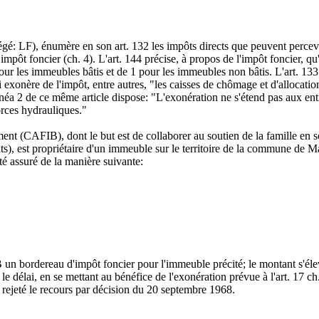
régé: LF), énumère en son art. 132 les impôts directs que peuvent perc
impôt foncier (ch. 4). L'art. 144 précise, à propos de l'impôt foncier, qu'
 pour les immeubles bâtis et de 1 pour les immeubles non bâtis. L'art. 13
xonère de l'impôt, entre autres, "les caisses de chômage et d'allocation
inéa 2 de ce même article dispose: "L'exonération ne s'étend pas aux en
rces hydrauliques."
timent (CAFIB), dont le but est de collaborer au soutien de la famille e
statuts), est propriétaire d'un immeuble sur le territoire de la commune d
té assuré de la manière suivante:
un bordereau d'impôt foncier pour l'immeuble précité; le montant s'éle
le délai, en se mettant au bénéfice de l'exonération prévue à l'art. 17 
ejeté le recours par décision du 20 septembre 1968.