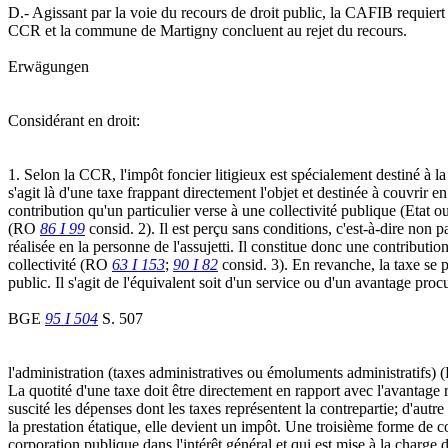
D.- Agissant par la voie du recours de droit public, la CAFIB requiert
CCR et la commune de Martigny concluent au rejet du recours.
Erwägungen
Considérant en droit:
1. Selon la CCR, l'impôt foncier litigieux est spécialement destiné à
s'agit là d'une taxe frappant directement l'objet et destinée à couvrir
contribution qu'un particulier verse à une collectivité publique (Etat
(RO
86 I 99
consid. 2). Il est perçu sans conditions, c'est-à-dire non 
réalisée en la personne de l'assujetti. Il constitue donc une contributi
collectivité (RO
63 I 153
;
90 I 82
consid. 3). En revanche, la taxe se 
public. Il s'agit de l'équivalent soit d'un service ou d'un avantage procu
BGE
95 I 504
S. 507
l'administration (taxes administratives ou émoluments administratifs)
La quotité d'une taxe doit être directement en rapport avec l'avantage 
suscité les dépenses dont les taxes représentent la contrepartie; d'autr
la prestation étatique, elle devient un impôt. Une troisième forme de co
corporation publique dans l'intérêt général et qui est mise à la charge