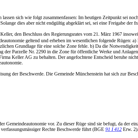
lassen sich wie folgt zusammenfassen: Im heutigen Zeitpunkt sei noch 
ange dies aber nicht endgültig abgeklärt sei, sei eine Freigabe der fr
Keller, den Beschluss des Regierungsrates vom 21. März 1967 insoweit 
deautonomie geltend und erheben im wesentlichen folgende Rügen: a) D
tzlichen Grundlage für eine solche Zone fehle. b) Da die Notwendigkeit
hung der Parzelle Nr. 2290 in die Zone für öffentliche Werke und Anlage
r Firma Keller AG zu behalten. Der angefochtene Entscheid beruhe nicht
deautonomie.
eisung der Beschwerde. Die Gemeinde Münchenstein hat sich zur Besc
r Gemeindeautonomie vor. Zu dieser Rüge sind sie befugt, da der einz
r verfassungsmässiger Rechte Beschwerde führt (BGE
91 I 412
Erw. 2)