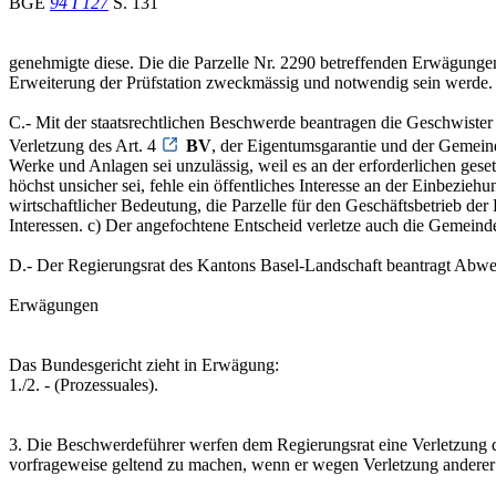
BGE
94 I 127
S. 131
genehmigte diese. Die die Parzelle Nr. 2290 betreffenden Erwägungen 
Erweiterung der Prüfstation zweckmässig und notwendig sein werde. Sol
C.- Mit der staatsrechtlichen Beschwerde beantragen die Geschwister 
Verletzung des Art. 4
BV
, der Eigentumsgarantie und der Gemein
Werke und Anlagen sei unzulässig, weil es an der erforderlichen gese
höchst unsicher sei, fehle ein öffentliches Interesse an der Einbezie
wirtschaftlicher Bedeutung, die Parzelle für den Geschäftsbetrieb de
Interessen. c) Der angefochtene Entscheid verletze auch die Gemein
D.- Der Regierungsrat des Kantons Basel-Landschaft beantragt Abw
Erwägungen
Das Bundesgericht zieht in Erwägung:
1./2. - (Prozessuales).
3. Die Beschwerdeführer werfen dem Regierungsrat eine Verletzung de
vorfrageweise geltend zu machen, wenn er wegen Verletzung andere