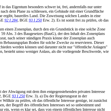
n das Eigentum besonders schwer ist, frei, andernfalls nur unter
, nach dem Plane zu schliessen, ein Gebäude mit einer Grundfläche
one ergibt, baureifes Land. Die Zuweisung solchen Landes in eine
GE
92 I 284
, BGE
93 I 250
Erw. 2). Es ist somit frei zu prüfen, ob das
s um einen Zonenplan, durch den ein Grundstück in eine solche Zone
§ 59 Abs. 3 des Baugesetzes (BauG), der den Inhalt des Zonenplans
srat, nach seiner ständigen Praxis könne der Zonenplan auch
 im Bebauungsplan Boden für solche Zwecke zu reservieren. Dieser
chieden werden können und darunter nicht nur "öffentliche Anlagen"
, besteht umso weniger Anlass, als die vorliegende Beschwerde, wie
bei der Abwägung mit dem ihm entgegenstehenden privaten Interesse
2, BGE
93 I 250
Erw. 3). a) Da der Regierungsrat in der
illkür zu prüfen, ob das öffentliche Interesse genüge, ist zunächst
 der Begriff des öffentlichen Interesses sei so unbestimmt und
ein, wenn es klar sei, dass von einem öffentlichen Interesse nicht