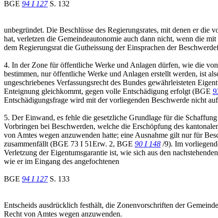
BGE
94 I 127
S. 132
unbegründet. Die Beschlüsse des Regierungsrates, mit denen er die
hat, verletzen die Gemeindeautonomie auch dann nicht, wenn die mit
dem Regierungsrat die Gutheissung der Einsprachen der Beschwerdef
4. In der Zone für öffentliche Werke und Anlagen dürfen, wie die vo
bestimmen, nur öffentliche Werke und Anlagen erstellt werden, ist also
ungeschriebenes Verfassungsrecht des Bundes gewährleisteten Eigentums
Enteignung gleichkommt, gegen volle Entschädigung erfolgt (BGE
9
Entschädigungsfrage wird mit der vorliegenden Beschwerde nicht au
5. Der Einwand, es fehle die gesetzliche Grundlage für die Schaffung
Vorbringen bei Beschwerden, welche die Erschöpfung des kantonalen I
von Amtes wegen anzuwenden hatte; eine Ausnahme gilt nur für Besch
zusammenfällt (BGE 73 I 51Erw. 2, BGE
90 I 148
/9). Im vorliegend
Verletzung der Eigentumsgarantie ist, wie sich aus den nachstehenden
wie er im Eingang des angefochtenen
BGE
94 I 127
S. 133
Entscheids ausdrücklich festhält, die Zonenvorschriften der Gemeind
Recht von Amtes wegen anzuwenden.