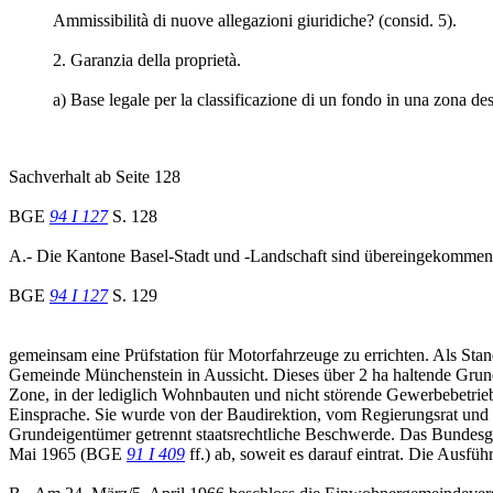
Ammissibilità di nuove allegazioni giuridiche? (consid. 5).
2. Garanzia della proprietà.
a) Base legale per la classificazione di un fondo in una zona des
Sachverhalt ab Seite 128
BGE
94 I 127
S. 128
A.- Die Kantone Basel-Stadt und -Landschaft sind übereingekommen
BGE
94 I 127
S. 129
gemeinsam eine Prüfstation für Motorfahrzeuge zu errichten. Als Sta
Gemeinde Münchenstein in Aussicht. Dieses über 2 ha haltende Grunds
Zone, in der lediglich Wohnbauten und nicht störende Gewerbebetr
Einsprache. Sie wurde von der Baudirektion, vom Regierungsrat un
Grundeigentümer getrennt staatsrechtliche Beschwerde. Das Bundesg
Mai 1965 (BGE
91 I 409
ff.) ab, soweit es darauf eintrat. Die Ausfü