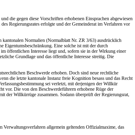
 und die gegen diese Vorschriften erhobenen Einsprachen abgewiesen
 des Regierungsrates erfolgte und der Gemeinderat im Verfahren vor
en kantonalen Normalien (Normalblatt Nr. ZR 3/63) ausdrücklich
liche Eigentumsbeschränkung. Eine solche ist mit der durch
 öffentlichen Interesse liegt und, sofern sie in der Wirkung einer
tzliche Grundlage und das öffentliche Interesse streitig. Die
taatsrechtlichen Beschwerde erhoben. Doch sind neue rechtliche
nn die letzte kantonale Instanz freie Kognition besass und das Recht
fassungsbestimmung sei verletzt, mit derjenigen der Willkür
nicht vor. Die von den Beschwerdeführern erhobene Rüge der
t mit der Willkürrüge zusammen. Sodann überprüft der Regierungsrat,
 im Verwaltungsverfahren allgemein geltenden Offizialmaxime, das