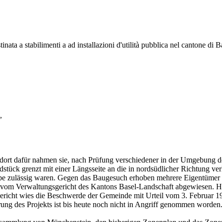
tinata a stabilimenti a ad installazioni d'utilità pubblica nel cantone di
,
ndort dafür nahmen sie, nach Prüfung verschiedener in der Umgebung de
tück grenzt mit einer Längsseite an die in nordsüdlicher Richtung ve
iebe zulässig waren. Gegen das Baugesuch erhoben mehrere Eigentüme
d vom Verwaltungsgericht des Kantons Basel-Landschaft abgewiesen.
ericht wies die Beschwerde der Gemeinde mit Urteil vom 3. Februar 19
hrung des Projekts ist bis heute noch nicht in Angriff genommen worden