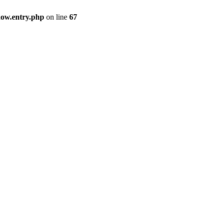
how.entry.php
on line
67