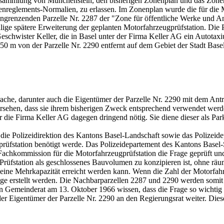
sammlung von Münchenstein, den bisherigen Zonenplan und das Zonen
glements-Normalien, zu erlassen. Im Zonenplan wurde die für die Mo
h angrenzenden Parzelle Nr. 2287 der "Zone für öffentliche Werke un
llige spätere Erweiterung der geplanten Motorfahrzeugprüfstation. Die 
eschwister Keller, die in Basel unter der Firma Keller AG ein Autota
50 m von der Parzelle Nr. 2290 entfernt auf dem Gebiet der Stadt Basel
he, darunter auch die Eigentümer der Parzelle Nr. 2290 mit dem Antrag
ersehen, dass sie ihrem bisherigen Zweck entsprechend verwendet wer
ür die Firma Keller AG dagegen dringend nötig. Sie diene dieser als Pa
e die Polizeidirektion des Kantons Basel-Landschaft sowie das Polizeid
ugprüfstation benötigt werde. Das Polizeidepartement des Kantons Bas
Fachkommission für die Motorfahrzeugprüfstation die Frage geprüft un
rüfstation als geschlossenes Bauvolumen zu konzipieren ist, ohne räum
eine Mehrkapazität erreicht werden kann. Wenn die Zahl der Motorfahrz
age erstellt werden. Die Nachbarparzellen 2287 und 2290 werden somit 
en Gemeinderat am 13. Oktober 1966 wissen, dass die Frage so wichtig 
der Eigentümer der Parzelle Nr. 2290 an den Regierungsrat weiter. Di