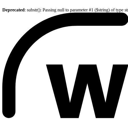
Deprecated
: substr(): Passing null to parameter #1 ($string) of type s