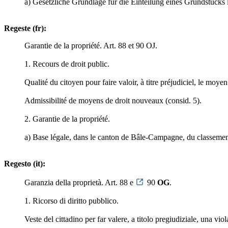
a) Gesetzliche Grundlage für die Einteilung eines Grundstücks
Regeste (fr):
Garantie de la propriété. Art. 88 et 90 OJ.
1. Recours de droit public.
Qualité du citoyen pour faire valoir, à titre préjudiciel, le moy
Admissibilité de moyens de droit nouveaux (consid. 5).
2. Garantie de la propriété.
a) Base légale, dans le canton de Bâle-Campagne, du classement d
Regesto (it):
Garanzia della proprietà. Art. 88 e
90
OG
.
1. Ricorso di diritto pubblico.
Veste del cittadino per far valere, a titolo pregiudiziale, una v