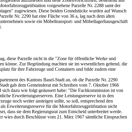
reglement aufzuheben und neue Zonenvorschriften, bestehend aus
torfahrzeugprüfstation vorgesehene Parzelle Nr. 2288 samt der
d Anlagen" zugewiesen. Diese beiden Grundstücke wurden auf Wunsch
Parzelle Nr. 2290 hat eine Fläche von 36 a, lag nach dem alten
xiunternehmen sowie ein Möbeltransport- und Möbellagerhausgeschäft
.
, diese Parzelle nicht in die "Zone für öffentliche Werke und
den könne. Zur Begründung machten sie im wesentlichen geltend, die
rkplatz für ihre Fahrzeuge und Containers und bilde zudem eine
epartement des Kantons Basel-Stadt an, ob die Parzelle Nr. 2290
el-Stadt gab dem Gemeinderat mit Schreiben vom 7. Oktober 1966
d sich dazu wie folgt geäussert habe: "Die Fachkommission ist von
liche Erweiterungsreserven. Eine Leistungsreserve ist in den
euge noch weiter ansteigen sollte, so soll, entsprechend den
als Erweiterungsreserve für die Motorfahrzeugprüfstation nicht
sei, dass sie dem Regierungsrat zum Entscheid unterbreitet werde.
eser wies durch Beschlüsse vom 21. März 1967 sämtliche Einsprachen