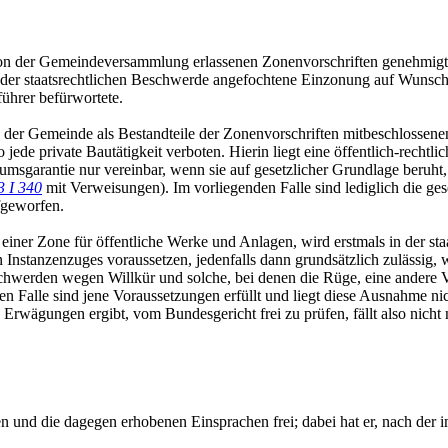
 von der Gemeindeversammlung erlassenen Zonenvorschriften genehmigt
 der staatsrechtlichen Beschwerde angefochtene Einzonung auf Wunsch
ührer befürwortete.
n der Gemeinde als Bestandteile der Zonenvorschriften mitbeschlossen
 jede private Bautätigkeit verboten. Hierin liegt eine öffentlich-recht
garantie nur vereinbar, wenn sie auf gesetzlicher Grundlage beruht, im
3 I 340
mit Verweisungen). Im vorliegenden Falle sind lediglich die gese
fgeworfen.
 einer Zone für öffentliche Werke und Anlagen, wird erstmals in der s
nstanzenzuges voraussetzen, jedenfalls dann grundsätzlich zulässig, we
werden wegen Willkür und solche, bei denen die Rüge, eine andere Ver
en Falle sind jene Voraussetzungen erfüllt und liegt diese Ausnahme 
 Erwägungen ergibt, vom Bundesgericht frei zu prüfen, fällt also nich
en und die dagegen erhobenen Einsprachen frei; dabei hat er, nach der