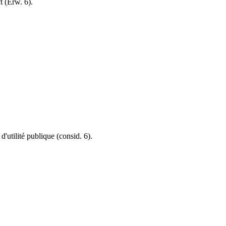
t (Erw. 6).
'utilité publique (consid. 6).