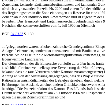
B.- Am 24. März/5. April 1966 beschloss die Einwohnergemeindever
Zonenplan, Legende, Ergänzungsbestimmungen und kantonalen Zonenre
nördlich angrenzenden Parzelle Nr. 2290 und einem Teil der südlic
des Regierungsrates in die Zone einbezogen als Reserve für eine allfä
Zonenplan in der Industrie- und Gewerbezone und ist Eigentum der G
betreiben. Das Transport- und Lagerhausgeschäft befindet sich etwa 9
Nachdem die Zonenvorschriften vom 1. Juli 1966 an öffentlich
BGE
94 I 127
S. 130
aufgelegt worden waren, erhoben zahlreiche Grundeigentümer Einsprac
Anlagen" einzuteilen, sondern so einzuzonen und mit Baulinien zu v
Parzelle Nr. 2290 sei für die Motorfahrzeugprüfstation keineswegs, f
lebenswichtige Landreserve.
Der Gemeinderat, der die Einsprache vorläufig zu prüfen hatte, fragt
tatsächlich für eine eventuelle spätere Erweiterung der Motorfahrze
bekannt, dass die (aus Vertretern beider Kantone zusammengesetzte) 
Anfang an von der Auffassung ausgegangen, dass das Projekt für die P
Rationalisierungsmöglichkeiten des Betriebes gegeben, durch welche 
Erfahrungen im Ausland, an einer andern Örtlichkeit eine zweite Anl
benötigt." Die Polizeidirektion des Kantons Basel-Landschaft liess d
Darauf leitete der Gemeinderat am 25. Oktober 1966 die Einsprache 
gegen die neuen Zonenvorschriften ab und