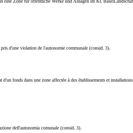
 in eine Zone für öffentliche Werke und Anlagen im Kt. BaselLandschaf
en pris d'une violation de l'autonomie communale (consid. 3).
'un fonds dans une zone affectée à des établissements et installations d
iolazione dell'autonomia comunale (consid. 3).