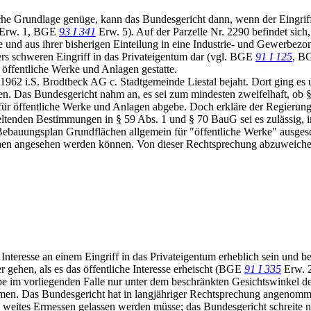
he Grundlage genüge, kann das Bundesgericht dann, wenn der Eingriff i
Erw. 1, BGE
93 I 341
Erw. 5). Auf der Parzelle Nr. 2290 befindet sich
le und aus ihrer bisherigen Einteilung in eine Industrie- und Gewerbez
nders schweren Eingriff in das Privateigentum dar (vgl. BGE
91 I 125
, B
öffentliche Werke und Anlagen gestatte.
 1962 i.S. Brodtbeck AG c. Stadtgemeinde Liestal bejaht. Dort ging e
en. Das Bundesgericht nahm an, es sei zum mindesten zweifelhaft, ob 
für öffentliche Werke und Anlagen abgebe. Doch erkläre der Regierung
eltenden Bestimmungen in § 59 Abs. 1 und § 70 BauG sei es zulässig,
Bebauungsplan Grundflächen allgemein für "öffentliche Werke" ausges
hen angesehen werden können. Von dieser Rechtsprechung abzuweichen
Interesse an einem Eingriff in das Privateigentum erheblich sein und 
r gehen, als es das öffentliche Interesse erheischt (BGE
91 I 335
Erw. 
m vorliegenden Falle nur unter dem beschränkten Gesichtswinkel der W
n. Das Bundesgericht hat in langjähriger Rechtsprechung angenommen,
weites Ermessen gelassen werden müsse; das Bundesgericht schreite nur 