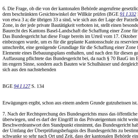
6. Die Frage, ob die von der kantonalen Behörde angerufene gesetzlic
dem beschränkten Gesichtswinkel der Willkür prüfen (BGE
91 I 332
von etwa 3 a; die übrigen 33 a sind, wie sich aus der Lage der Parzel
Zone, in der jede private Bautätigkeit verboten ist, stellt einen beso
Baurecht des Kantons Basel-Landschaft die Schaffung einer Zone für 
Das Bundesgericht hat diese Frage bereits im Urteil vom 17. Oktober
einbezogen wurde, um es für die geplante Kantonsschule zu reservier
umschreibt, eine genügende Grundlage für die Schaffung einer Zone 
Elemente eines Bebauungsplans enthalten, und nach den für diesen g
Auffassung pflichtete das Bundesgericht bei, da nach § 70 BauG im 
im engern Sinne, sondern auch Bauten wie Schulhäuser und dergleic
sich aus den nachstehenden
BGE
94 I 127
S. 134
Erwägungen ergibt, schon aus einem andern Grunde gutzuheissen ist.
7. Nach der Rechtsprechung des Bundesgerichts muss das öffentliche 
überwiegen, und es darf der Eingriff in das Privateigentum nicht weite
Beschwerdeantwort den Standpunkt einnimmt, das Bundesgericht habe i
der Umfang der Überprüfungsbefugnis des Bundesgerichts zu bestimme
schwanke so sehr nach Ort und Zeit, dass der kantonalen Behörde ein 