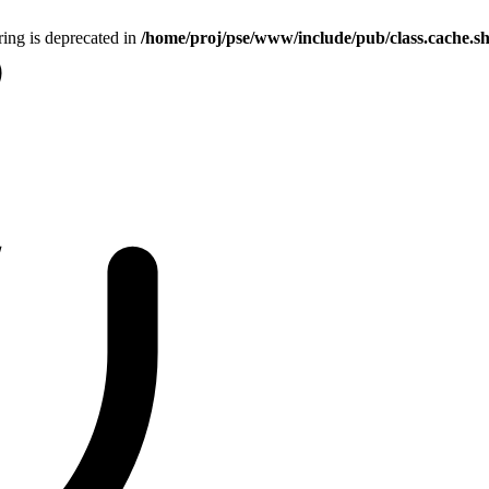
tring is deprecated in
/home/proj/pse/www/include/pub/class.cache.s