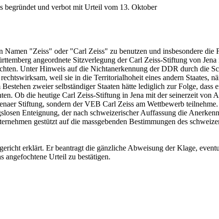
ls begründet und verbot mit Urteil vom 13. Oktober
n Namen "Zeiss" oder "Carl Zeiss" zu benutzen und insbesondere die 
ttemberg angeordnete Sitzverlegung der Carl Zeiss-Stiftung von Jena
eachten. Unter Hinweis auf die Nichtanerkennung der DDR durch die S
 rechtswirksam, weil sie in die Territorialhoheit eines andern Staates, 
stehen zweier selbständiger Staaten hätte lediglich zur Folge, dass e
n. Ob die heutige Carl Zeiss-Stiftung in Jena mit der seinerzeit von A
Jenaer Stiftung, sondern der VEB Carl Zeiss am Wettbewerb teilnehme.
ungslosen Enteignung, der nach schweizerischer Auffassung die Anerken
 Unternehmen gestützt auf die massgebenden Bestimmungen des schwe
gericht erklärt. Er beantragt die gänzliche Abweisung der Klage, event
 angefochtene Urteil zu bestätigen.