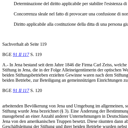
Determinazione del diritto applicabile per stabilire l'esistenza di
Concorrenza sleale nel fatto di provocare una confusione di nome
Diritto applicabile alla costituzione della ditta di una persona giu
Sachverhalt ab Seite 119
BGE
91 II 117
S. 119
A.- In Jena bestand seit dem Jahre 1846 die Firma Carl Zeiss, welche
Stiftung in Jena, die in der Folge Alleineigentümerin der optischen 
beiden Stiftungsbetrieben erzielten Gewinne waren nach dem Stiftun
beiden Betriebe, zur Beteiligung an gemeinnützigen Einrichtungen zu
BGE
91 II 117
S. 120
arbeitenden Bevölkerung von Jena und Umgebung im allgemeinen, sow
Stiftung wurde Jena bezeichnet (§ 3). Eine Änderung der Bestimmungen 
massgebend an einer Anzahl anderer Unternehmungen in Deutschland a
Jena von den amerikanischen Truppen besetzt. Diese räumten dann ab
Geschäftsleitung der Stiftung und ihrer beiden Betriebe wurden neb