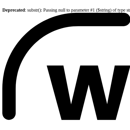
Deprecated
: substr(): Passing null to parameter #1 ($string) of type s