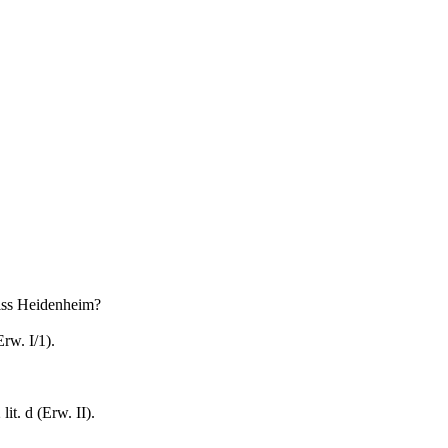
iss Heidenheim?
rw. I/1).
lit. d (Erw. II).