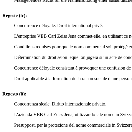
Massgebendes Recht für die Namensbildung einer ausländischen 
Regeste (fr):
Concurrence déloyale. Droit international privé.
L'entreprise VEB Carl Zeiss Jena commet-elle, en utilisant ce 
Conditions requises pour que le nom commercial soit protégé en S
Détermination du droit selon lequel on jugera si un acte de conc
Concurrence déloyale consistant à provoquer une confusion de no
Droit applicable à la formation de la raison sociale d'une person
Regesto (it):
Concorrenza sleale. Diritto internazionale privato.
L'azienda VEB Carl Zeiss Jena, utilizzando tale nome in Svizzer
Presupposti per la protezione del nome commerciale in Svizzera c