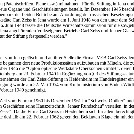
n (Patentschriften, Pläne usw.) mitnahmen. Für die Stiftung in Jena un
eue Organe und Geschäftsleitungen bestellt. Im Dezember 1945 beschl
inenpark der beiden Betriebe auf Anordnung der russischen Besetzungs
kstätte Carl Zeiss in Jena wurde am 1. Juni 1948 von den unter dem S
6. Juni 1948 fasste die Deutsche Wirtschaftskommission für die sowjet
Jena angehörenden Volkseigenen Betriebe Carl Zeiss und Jenaer Glasw
t der Stiftung festgestellt werden."
 von Jena gelöscht und an ihrer Stelle die Firma "VEB Carl Zeiss Jen
te begannen dort neue Produktionsstätten aufzubauen mit Mitteln, die 
tober 1946 die "Opton optische Werkstätte Oberkochen GmbH", deren F
emberg am 23. Februar 1949 in Ergänzung von § 3 des Stiftungsstatuts,
ernehmen der Carl Zeiss-Stiftung in Heidenheim im Handelregister ein
rlegung wurde am 22. Mai 1954 vom Kultministerium von Baden-Württem
Februar 1949 genehmigt.
 Zeit vom Februar 1960 bis Dezember 1961 im "Schweiz. Optiker" und a
hen Geschäften seine Hauszeitschrift "Jenaer Rundschau" verteilen, in 
iss". Da die Firma Carl Zeiss in Heidenheim sich für allein berechtigt 
hte deshalb am 22. Februar 1962 gegen den Beklagten Klage ein mit d