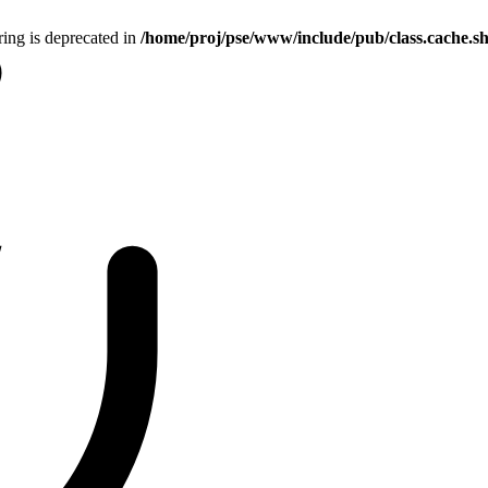
tring is deprecated in
/home/proj/pse/www/include/pub/class.cache.s