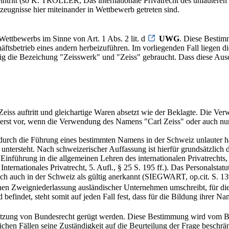
intritt (so K. TROLLER, Das internationale Privatrecht des unlauteren 
rzeugnisse hier miteinander in Wettbewerb getreten sind.
 Wettbewerbs im Sinne von Art. 1 Abs. 2 lit. d
UWG
. Diese Bestim
tsbetrieb eines andern herbeizuführen. Im vorliegenden Fall liegen 
itig die Bezeichung "Zeisswerk" und "Zeiss" gebraucht. Dass diese Au
eiss auftritt und gleichartige Waren absetzt wie der Beklagte. Die Verw
gt erst vor, wenn die Verwendung des Namens "Carl Zeiss" oder auch n
on durch die Führung eines bestimmten Namens in der Schweiz unlauter h
ntersteht. Nach schweizerischer Auffassung ist hierfür grundsätzlich 
nführung in die allgemeinen Lehren des internationalen Privatrechts,
ternationales Privatrecht, 5. Aufl., § 25 S. 195 ff.). Das Personalstat
 auch in der Schweiz als gültig anerkannt (SIEGWART, op.cit. S. 139
chen Zweigniederlassung ausländischer Unternehmen umschreibt, für di
 befindet, steht somit auf jeden Fall fest, dass für die Bildung ihrer N
etzung von Bundesrecht gerügt werden. Diese Bestimmung wird vom Bun
chen Fällen seine Zuständigkeit auf die Beurteilung der Frage beschrän