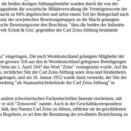
d die beiden dortigen Stiftungsbetriebe wurden durch die von der
agnahmte die sowjetische Militärverwaltung die Vermögenswerte der
macht zu 94% abgebrochen und nebst einem Teil der Belegschaft nach
chutz der sowjetischen Besetzungstruppen an die Macht gelangten
ische Besetzungszone den Beschluss, "dass die beiden der Industrie-
erk Schott & Gen. gegenüber der Carl Zeiss-Stiftung bestimmte
a" eingetragen. Die nach Westdeutschland gelangten Mitglieder der
zum grossen Teil aus den in Westdeutschland gelegenen Beteiligungen
irma am 1. April 1947 das Wort "Zeiss" vorangesetzt wurde. Auf ihr
 rechtlicher Sitz der Carl Zeiss-Stiftung seien Jena und Heidenheim
getragen, und am 16. Januar 1952 wurde darin vermerkt, der Sitz der
berg "als Staatsaufsichtsbehörde der Carl Zeiss-Stiftung" in
ndern schweizerischen Fachzeitschriften Inserate erscheinen, mit
der er sich "Zeisswerk" nannte. Auch in der Geschäftskorrespondenz
hält, den Namen Carl Zeiss zu führen, erblickte sie im geschilderten
em Begehren, es sei ihm die Benutzung der erwähnten Bezeichnung zu