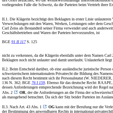
des Ortes betrachtet, wo die wettbewerbsmässige Interessenkollision e
vorliegenden Falle die Schweiz, da die Parteien beim Vertrieb ihrer E
II.1. Die Klägerin bezichtigt den Beklagten in erster Linie unlauteren
Verwechslungen mit den Waren, Werken, Leistungen oder dem Geschäf
Carl Zeiss als Bestandteil seiner Firma verwendet und auch anderwe
Geschäftsbetrieben und Waren der Parteien hervorzurufen, ist
BGE
91 II 117
S. 125
nicht zu verkennen, da die Klägerin ebenfalls unter dem Namen Carl Z
Beklagten noch nicht unlauter und damit unerlaubt. Unlauterkeit lie
II.2. Beim Entscheid darüber, ob eine ausländische juristische Pers
schweizerischem internationalem Privatrecht die Bildung des Namens u
nach diesem Recht bestimmt sich ihr Personalstatut (W. NIEDERER, Ei
136 N. 362; BGE
76 I 159
. Ebenso für das deutsche Recht: RAAPE, In
dessen Anforderungen entsprechende Bezeichnung wird der Regel nach
Abs. 2
OR
, der die Anforderungen an die Firma der schweizeris
als massgebend betrachtet. Da sich der Sitz beider Parteien im Ausland
II.3. Nach Art. 43 Abs. 1
OG
kann mit der Berufung nur die Verl
der Bestimmung des anwendbaren Rechts in international-privatrechtli