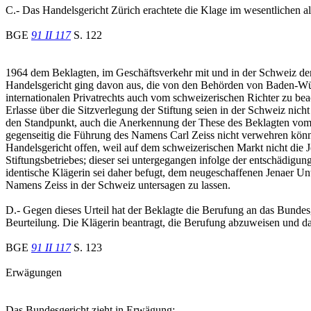
C.- Das Handelsgericht Zürich erachtete die Klage im wesentlichen a
BGE
91 II 117
S. 122
1964 dem Beklagten, im Geschäftsverkehr mit und in der Schweiz de
Handelsgericht ging davon aus, die von den Behörden von Baden-Wür
internationalen Privatrechts auch vom schweizerischen Richter zu b
Erlasse über die Sitzverlegung der Stiftung seien in der Schweiz nicht
den Standpunkt, auch die Anerkennung der These des Beklagten vom Be
gegenseitig die Führung des Namens Carl Zeiss nicht verwehren könnte
Handelsgericht offen, weil auf dem schweizerischen Markt nicht die 
Stiftungsbetriebes; dieser sei untergegangen infolge der entschädig
identische Klägerin sei daher befugt, dem neugeschaffenen Jenaer
Namens Zeiss in der Schweiz untersagen zu lassen.
D.- Gegen dieses Urteil hat der Beklagte die Berufung an das Bundes
Beurteilung. Die Klägerin beantragt, die Berufung abzuweisen und das
BGE
91 II 117
S. 123
Erwägungen
Das Bundesgericht zieht in Erwägung: