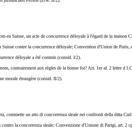
juristischen Person (Erw. II/2).
nom en Suisse, un acte de concurrence déloyale à l'égard de la maison 
uisse contre la concurrence déloyale; Convention d'Union de Paris, art. 
urrence déloyale a été commis (consid. I/2).
m, contrairement aux règles de la bonne foi? Art. 1er al. 2 lettre d LC
ne morale étrangère (consid. II/2).
a, commette un atto di concorrenza sleale nei confronti della ditta Ca
ontro la concorrenza sleale; Convenzione d'Unione di Parigi, art. 2 cpv.