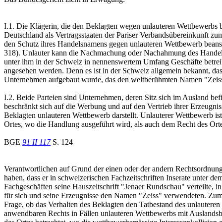
I.1. Die Klägerin, die den Beklagten wegen unlauteren Wettbewerbs 
Deutschland als Vertragsstaaten der Pariser Verbandsübereinkunft z
den Schutz ihres Handelsnamens gegen unlauteren Wettbewerb beansp
318). Unlauter kann die Nachmachung oder Nachahmung des Handelsnam
unter ihm in der Schweiz in nennenswertem Umfang Geschäfte betr
angesehen werden. Denn es ist in der Schweiz allgemein bekannt, dass
Unternehmen aufgebaut wurde, das den weltberühmten Namen "Zeiss" v
I.2. Beide Parteien sind Unternehmen, deren Sitz sich im Ausland befi
beschränkt sich auf die Werbung und auf den Vertrieb ihrer Erzeugniss
Beklagten unlauteren Wettbewerb darstellt. Unlauterer Wettbewerb i
Ortes, wo die Handlung ausgeführt wird, als auch dem Recht des Ortes,
BGE
91 II 117
S. 124
Verantwortlichen auf Grund der einen oder der andern Rechtsordnu
haben, dass er in schweizerischen Fachzeitschriften Inserate unter d
Fachgeschäften seine Hauszeitschrift "Jenaer Rundschau" verteilte, in
für sich und seine Erzeugnisse den Namen "Zeiss" verwendeten. Zum m
Frage, ob das Verhalten des Beklagten den Tatbestand des unlauteren
anwendbaren Rechts in Fällen unlauteren Wettbewerbs mit Auslandsbe