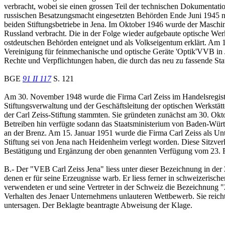
verbracht, wobei sie einen grossen Teil der technischen Dokumentatio
russischen Besatzungsmacht eingesetzten Behörden Ende Juni 1945 n
beiden Stiftungsbetriebe in Jena. Im Oktober 1946 wurde der Masch
Russland verbracht. Die in der Folge wieder aufgebaute optische Wer
ostdeutschen Behörden enteignet und als Volkseigentum erklärt. Am 1
Vereinigung für feinmechanische und optische Geräte 'Optik'VVB in 
Rechte und Verpflichtungen haben, die durch das neu zu fassende Statu
BGE
91 II 117
S. 121
Am 30. November 1948 wurde die Firma Carl Zeiss im Handelsregister
Stiftungsverwaltung und der Geschäftsleitung der optischen Werkstät
der Carl Zeiss-Stiftung stammten. Sie gründeten zunächst am 30. Ok
Betreiben hin verfügte sodann das Staatsministerium von Baden-Württ
an der Brenz. Am 15. Januar 1951 wurde die Firma Carl Zeiss als Unt
Stiftung sei von Jena nach Heidenheim verlegt worden. Diese Sitzve
Bestätigung und Ergänzung der oben genannten Verfügung vom 23. 
B.- Der "VEB Carl Zeiss Jena" liess unter dieser Bezeichnung in der
denen er für seine Erzeugnisse warb. Er liess ferner in schweizerisc
verwendeten er und seine Vertreter in der Schweiz die Bezeichnung "Ze
Verhalten des Jenaer Unternehmens unlauteren Wettbewerb. Sie reic
untersagen. Der Beklagte beantragte Abweisung der Klage.