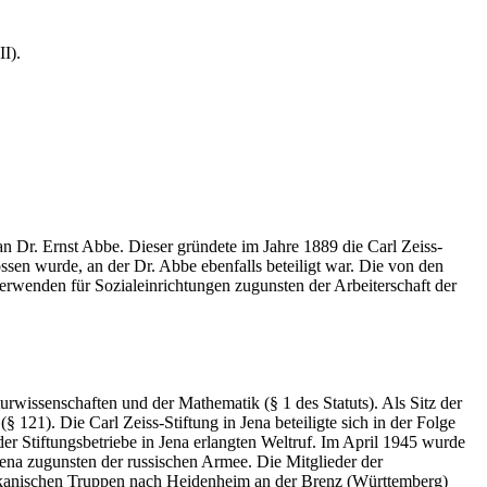
II).
an Dr. Ernst Abbe. Dieser gründete im Jahre 1889 die Carl Zeiss-
ssen wurde, an der Dr. Abbe ebenfalls beteiligt war. Die von den
rwenden für Sozialeinrichtungen zugunsten der Arbeiterschaft der
issenschaften und der Mathematik (§ 1 des Statuts). Als Sitz der
 121). Die Carl Zeiss-Stiftung in Jena beteiligte sich in der Folge
r Stiftungsbetriebe in Jena erlangten Weltruf. Im April 1945 wurde
na zugunsten der russischen Armee. Die Mitglieder der
erikanischen Truppen nach Heidenheim an der Brenz (Württemberg)