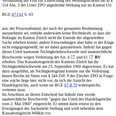
Versäumung der Frist zur Einreichung des Weisungsscheins die in §
114 Abs. 2 der Urner ZPO angedrohte Wirkung nur im Kanton Uri
BGE
87 I 61
S. 63
aus; der Prozessabstand, der nach der genannten Bestimmung
anzunehmen sei, entfalte anderwärts keine Rechtskraft, so dass der
Beklagte im Kanton Zürich nicht die Einrede der abgeurteilten
Sache erheben könne; andere Einwendungen aber habe er der Klage
nicht entgegengestellt; sie sei daher gutzuheissen. Imholz hat gegen
dieses Urteil kantonale Nichtigkeitsbeschwerde und staatsrechtliche
Beschwerde wegen Verletzung der Art. 4
und 61
BV
erhoben. Das Kassationsgericht des Kantons Zürich hat die
Nichtigkeitsbeschwerde am 23. September 1960 abgewiesen. Es hat
dazu ausgeführt, als Nichtigkeitsgrund komme nur die Verletzung
klaren Rechts im Sinne von § 344 Ziff. 9 der Zürcher ZPO in Frage;
eine solche liege hier. nicht vor, da sich die Ansicht des
Handelsgerichts, auch wenn sie BGE
67 II 70
widerspreche,
vertreten lasse.
Im Anschluss an diesen Entscheid hat Imholz eine zweite
staatsrechtliche Beschwerde "gegen das Urteil des Handelsgerichts
vom 2. Mai 1960" eingereicht. Er nimmt darin erneut zu den
Erwägungen des Sachurteils Stellung und wirft nebenhin dem
Kassationsgericht Willkür vor.