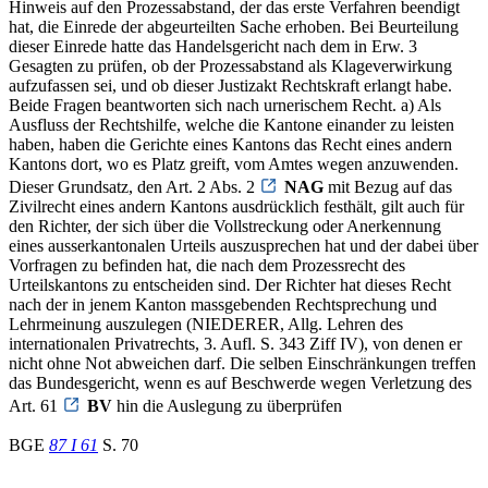
Hinweis auf den Prozessabstand, der das erste Verfahren beendigt
hat, die Einrede der abgeurteilten Sache erhoben. Bei Beurteilung
dieser Einrede hatte das Handelsgericht nach dem in Erw. 3
Gesagten zu prüfen, ob der Prozessabstand als Klageverwirkung
aufzufassen sei, und ob dieser Justizakt Rechtskraft erlangt habe.
Beide Fragen beantworten sich nach urnerischem Recht. a) Als
Ausfluss der Rechtshilfe, welche die Kantone einander zu leisten
haben, haben die Gerichte eines Kantons das Recht eines andern
Kantons dort, wo es Platz greift, vom Amtes wegen anzuwenden.
Dieser Grundsatz, den Art. 2 Abs. 2
NAG
mit Bezug auf das
Zivilrecht eines andern Kantons ausdrücklich festhält, gilt auch für
den Richter, der sich über die Vollstreckung oder Anerkennung
eines ausserkantonalen Urteils auszusprechen hat und der dabei über
Vorfragen zu befinden hat, die nach dem Prozessrecht des
Urteilskantons zu entscheiden sind. Der Richter hat dieses Recht
nach der in jenem Kanton massgebenden Rechtsprechung und
Lehrmeinung auszulegen (NIEDERER, Allg. Lehren des
internationalen Privatrechts, 3. Aufl. S. 343 Ziff IV), von denen er
nicht ohne Not abweichen darf. Die selben Einschränkungen treffen
das Bundesgericht, wenn es auf Beschwerde wegen Verletzung des
Art. 61
BV
hin die Auslegung zu überprüfen
BGE
87 I 61
S. 70