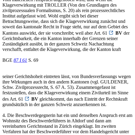
Klageverwirkung mit TROLLER (Von den Grundlagen des
zivilprozessualen Formalismus, S. 20) als rein prozessrechtliches
Institut aufgefasst wird. Wohl ergibt sich bei dieser
Betrachtungsweise, dass sich die Klageverwirkung zunächst und
soweit das kantonale Recht in Frage steht, nur auf dem Gebiet des
Kantons auswirkt, der sie vorschreibt; weil aber Art. 61
BV
der
Gerichtsbarkeit, die ein Kanton innerhalb der Grenzen seiner
Zuständigkeit ausübt, in der ganzen Schweiz Nachachtung
verschafft, entfaltet die Klageverwirkung, die der Kanton kraft
BGE
87 I 61
S. 69
seiner Gerichtshoheit eintreten lässt, von Bundesverfassungs wegen
ihre Wirkungen auch in den andern Kantonen (vgl. GULDENER,
Schw. Zivilprozessrecht, S. 67 A. 53). Zusammengefasst ist
festzustellen, dass die Klageverwirkung einem Zivilurteil im Sinne
des Art. 61
BV
gleichkommt, das nach Eintritt der Rechtskraft
grundsätzlich in der ganzen Schweiz anzuerkennen ist.
4. Die Beschwerdegegnerin hat ein und denselben Anspruch erst am
Wohnsitz des Beschwerdeführers in Altdorf und dann am
vereinbarten Gerichtsstand in Zürich eingeklagt. Im zweiten
Verfahren hat der Beschwerdeführer vor dem Handelsgericht unter