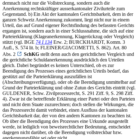
demnach nicht nur die Vollstreckung, sondern auch die
Anerkennung rechtskräftiger ausserkantonaler Zivilurteile zum
Gegenstand. b) Ein Akt der kantonalen Gerichtsbarkeit, dem in der
ganzen Schweiz Anerkennung zukommt, liegt nicht nur in einem
Urteil, das auf Grund eigener Rechtsfindung des befassten Gerichts
ergangen ist, sondern auch in einer Schlussnahme, die sich auf eine
Parteierklärung (Klageanerkennung, Klagerückzug oder Vergleich)
stützt (vgl. BGE
74 I 134
Erw. 2; BURCKHARDT, Komm. 3
Aufl., S. 574 lit. b; FLEINER/GIACOMETTI, S. 862). Art. 80
Abs. 2
SchKG
stellt denn auch den gerichtlichen Vergleich und
die gerichtliche Schuldanerkennung ausdrücklich den Urteilen
gleich. Dabei begründet es keinen Unterschied, ob es zur
Beendigung des Prozesses eines gerichtlichen Urteils bedarf, das
gestützt auf die Parteierklärung auszufällen ist
(Abschreibungsverfügung), oder ob die Beendigung unmittelbar auf
Grund der Parteierklärung und ohne Zutun des Gerichts eintritt (vgl.
GULDENER, Schw. Zivilprozessrecht, S. 291 Ziff. 9, S. 298 Ziff.
4). Zwar ist die betreffende Erklärung einer Partei oder den Parteien
und nicht dem Staate zuzurechnen; doch stellen die Wirkungen, die
das Prozessrecht damit verbindet, einen Ausfluss der kantonalen
Gerichtsbarkeit dar, der von den andern Kantonen zu beachten ist.
Ob über die Beendigung des Prozesses eine Urkunde ausgestellt
werde, ist lediglich von beweisrechtlicher Bedeutung, entscheidet
dagegen nicht darüber, ob die Beendigung vollstreckbar bzw.
anerkennungsfähig sei oder nicht.