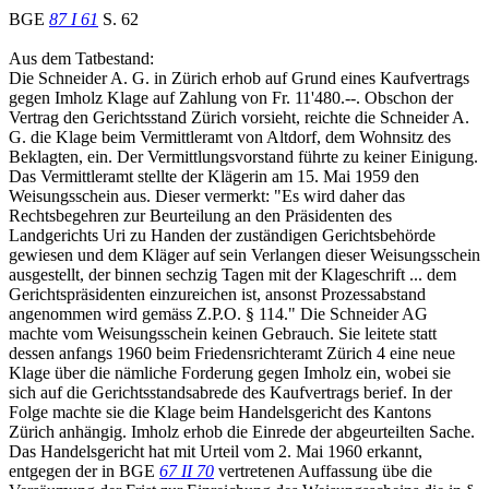
BGE
87 I 61
S. 62
Aus dem Tatbestand:
Die Schneider A. G. in Zürich erhob auf Grund eines Kaufvertrags
gegen Imholz Klage auf Zahlung von Fr. 11'480.--. Obschon der
Vertrag den Gerichtsstand Zürich vorsieht, reichte die Schneider A.
G. die Klage beim Vermittleramt von Altdorf, dem Wohnsitz des
Beklagten, ein. Der Vermittlungsvorstand führte zu keiner Einigung.
Das Vermittleramt stellte der Klägerin am 15. Mai 1959 den
Weisungsschein aus. Dieser vermerkt: "Es wird daher das
Rechtsbegehren zur Beurteilung an den Präsidenten des
Landgerichts Uri zu Handen der zuständigen Gerichtsbehörde
gewiesen und dem Kläger auf sein Verlangen dieser Weisungsschein
ausgestellt, der binnen sechzig Tagen mit der Klageschrift ... dem
Gerichtspräsidenten einzureichen ist, ansonst Prozessabstand
angenommen wird gemäss Z.P.O. § 114." Die Schneider AG
machte vom Weisungsschein keinen Gebrauch. Sie leitete statt
dessen anfangs 1960 beim Friedensrichteramt Zürich 4 eine neue
Klage über die nämliche Forderung gegen Imholz ein, wobei sie
sich auf die Gerichtsstandsabrede des Kaufvertrags berief. In der
Folge machte sie die Klage beim Handelsgericht des Kantons
Zürich anhängig. Imholz erhob die Einrede der abgeurteilten Sache.
Das Handelsgericht hat mit Urteil vom 2. Mai 1960 erkannt,
entgegen der in BGE
67 II 70
vertretenen Auffassung übe die