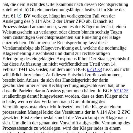
hat, die dem Recht des Urteilskantons nach dessen Rechtsprechung
zuteil wird. b) Ob ein anerkennungsfähiger Justizakt im Sinne des
Art. 61
BV
vorliege, hängt im vorliegenden Fall von der
Auslegung des § 114 Abs. 2 der Urner ZPO ab. Danach ist
Prozessabstand anzunehmen, wenn es der Kläger unterlässt, einen
Weisungsschein zu verlangen oder diesen binnen sechzig Tagen
beim zuständigen Gerichtspräsidenten zur Einleitung der Klage
einzureichen. Die urnerische Rechtsprechung fasst diese
Versäumnisfolge als Klageverwirkung auf, welche die nochmalige
Klageerhebung ausschliesst und damit zur rechtskräftigen
Erledigung des eingeklagten Anspruchs führt. Der Staatsgerichtshof
hat diese Auffassung im nicht veröffentlichten Urteil vom 14.
Februar 1941 i.S. Gisler, auf dem auch BGE
67 II 73
fusst, als nicht
willkürlich bezeichnet. Auf diesen Entscheid zurückzukommen,
besteht kein Anlass, da sich das Handelsgericht der darin
geschützten urnerischen Rechtsprechung angeschlossen hat, ohne
dass die Parteien daran Anstoss genommen hätten. In BGE
67 II 75
ist allerdings darauf hingewiesen worden, dass es dem Kläger nicht
schade, wenn er das Verfahren nach Durchführung des
Vermittlungsvorstandes nicht fortsetze, weil die Klage an einem
prozessualen Mangel leide; das Versäumnis der in § 114 Abs. 2 ZPO
gesetzten Frist ziehe diesfalls nicht die Verwirkung der Klage nach
sich. Um die in der genannten Vorschrift aufgestellte Vermutung des
Prozessabstands zu widerlegen, wird der Kläger indes in einem