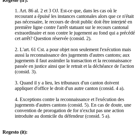
Regeste (fr):
1. Art. 86 al. 2 et 3 OJ. Est-ce que, dans les cas où le
recourant a épuisé les instances cantonales alors que ce n'était
pas nécessaire, le recours de droit public doit être interjeté en
première ligne contre l'arrêt statuant sur le recours cantonal
extraordinaire et non contre le jugement au fond qui a précédé
cet arrêt? Question réservée (consid. 2).
2. L'art. 61 Cst. a pour objet non seulement l'exécution mais
aussi la reconnaissance des jugements d'autres cantons; aux
jugements il faut assimiler la transaction et la reconnaissance
passée en justice ainsi que le retrait et la déchéance de l'action
(consid. 3).
3. Quand il y a lieu, les tribunaux d'un canton doivent
appliquer d'office le droit d'un autre canton (consid. 4 a).
4. Exceptions contre la reconnaissance et l'exécution des
jugements d'autres cantons (consid. 5). En cas de doute, une
convention de prorogation de for n'exclut pas une action
introduite au domicile du défendeur (consid. 5 a).
Regesto (it):