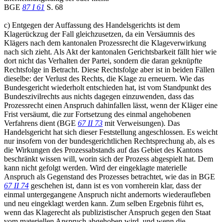
BGE
87 I 61
S. 68
c) Entgegen der Auffassung des Handelsgerichts ist dem
Klagerückzug der Fall gleichzusetzen, da ein Versäumnis des
Klägers nach dem kantonalen Prozessrecht die Klageverwirkung
nach sich zieht. Als Akt der kantonalen Gerichtsbarkeit fällt hier wie
dort nicht das Verhalten der Partei, sondern die daran geknüpfte
Rechtsfolge in Betracht. Diese Rechtsfolge aber ist in beiden Fällen
dieselbe: der Verlust des Rechts, die Klage zu erneuern. Wie das
Bundesgericht wiederholt entschieden hat, ist vom Standpunkt des
Bundeszivilrechts aus nichts dagegen einzuwenden, dass das
Prozessrecht einen Anspruch dahinfallen lässt, wenn der Kläger eine
Frist versäumt, die zur Fortsetzung des einmal angehobenen
Verfahrens dient (BGE
67 II 73
mit Verweisungen). Das
Handelsgericht hat sich dieser Feststellung angeschlossen. Es weicht
nur insofern von der bundesgerichtlichen Rechtsprechung ab, als es
die Wirkungen des Prozessabstands auf das Gebiet des Kantons
beschränkt wissen will, worin sich der Prozess abgespielt hat. Dem
kann nicht gefolgt werden. Wird der eingeklagte materielle
Anspruch als Gegenstand des Prozesses betrachtet, wie das in BGE
67 II 74
geschehen ist, dann ist es von vornherein klar, dass der
einmal untergegangene Anspruch nicht andernorts wiederaufleben
und neu eingeklagt werden kann. Zum selben Ergebnis führt es,
wenn das Klagerecht als publizistischer Anspruch gegen den Staat
vom materiellen Anspruch abgehoben wird, und wenn die