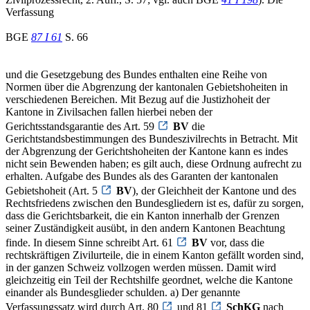
Verfassung
BGE
87 I 61
S. 66
und die Gesetzgebung des Bundes enthalten eine Reihe von
Normen über die Abgrenzung der kantonalen Gebietshoheiten in
verschiedenen Bereichen. Mit Bezug auf die Justizhoheit der
Kantone in Zivilsachen fallen hierbei neben der
Gerichtsstandsgarantie des Art. 59
BV
die
Gerichtstandsbestimmungen des Bundeszivilrechts in Betracht. Mit
der Abgrenzung der Gerichtshoheiten der Kantone kann es indes
nicht sein Bewenden haben; es gilt auch, diese Ordnung aufrecht zu
erhalten. Aufgabe des Bundes als des Garanten der kantonalen
Gebietshoheit (Art. 5
BV
), der Gleichheit der Kantone und des
Rechtsfriedens zwischen den Bundesgliedern ist es, dafür zu sorgen,
dass die Gerichtsbarkeit, die ein Kanton innerhalb der Grenzen
seiner Zuständigkeit ausübt, in den andern Kantonen Beachtung
finde. In diesem Sinne schreibt Art. 61
BV
vor, dass die
rechtskräftigen Zivilurteile, die in einem Kanton gefällt worden sind,
in der ganzen Schweiz vollzogen werden müssen. Damit wird
gleichzeitig ein Teil der Rechtshilfe geordnet, welche die Kantone
einander als Bundesglieder schulden. a) Der genannte
Verfassungssatz wird durch Art. 80
und 81
SchKG
nach