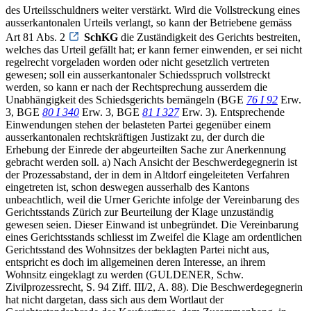
des Urteilsschuldners weiter verstärkt. Wird die Vollstreckung eines
ausserkantonalen Urteils verlangt, so kann der Betriebene gemäss
Art 81 Abs. 2
SchKG
die Zuständigkeit des Gerichts bestreiten,
welches das Urteil gefällt hat; er kann ferner einwenden, er sei nicht
regelrecht vorgeladen worden oder nicht gesetzlich vertreten
gewesen; soll ein ausserkantonaler Schiedsspruch vollstreckt
werden, so kann er nach der Rechtsprechung ausserdem die
Unabhängigkeit des Schiedsgerichts bemängeln (BGE
76 I 92
Erw.
3, BGE
80 I 340
Erw. 3, BGE
81 I 327
Erw. 3). Entsprechende
Einwendungen stehen der belasteten Partei gegenüber einem
ausserkantonalen rechtskräftigen Justizakt zu, der durch die
Erhebung der Einrede der abgeurteilten Sache zur Anerkennung
gebracht werden soll. a) Nach Ansicht der Beschwerdegegnerin ist
der Prozessabstand, der in dem in Altdorf eingeleiteten Verfahren
eingetreten ist, schon deswegen ausserhalb des Kantons
unbeachtlich, weil die Urner Gerichte infolge der Vereinbarung des
Gerichtsstands Zürich zur Beurteilung der Klage unzuständig
gewesen seien. Dieser Einwand ist unbegründet. Die Vereinbarung
eines Gerichtsstands schliesst im Zweifel die Klage am ordentlichen
Gerichtsstand des Wohnsitzes der beklagten Partei nicht aus,
entspricht es doch im allgemeinen deren Interesse, an ihrem
Wohnsitz eingeklagt zu werden (GULDENER, Schw.
Zivilprozessrecht, S. 94 Ziff. III/2, A. 88). Die Beschwerdegegnerin
hat nicht dargetan, dass sich aus dem Wortlaut der