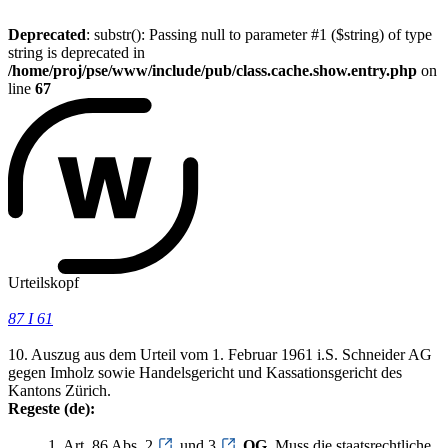
Deprecated
: substr(): Passing null to parameter #1 ($string) of type
string is deprecated in
/home/proj/pse/www/include/pub/class.cache.show.entry.php
on
line
67
Urteilskopf
87 I 61
10. Auszug aus dem Urteil vom 1. Februar 1961 i.S. Schneider AG
gegen Imholz sowie Handelsgericht und Kassationsgericht des
Kantons Zürich.
Regeste (de):
1. Art. 86 Abs. 2
und 3
OG
. Muss die staatsrechtliche