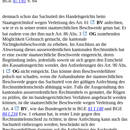
BGE
87 I 61
S. 64
demnach schon das Sachurteil des Handelsgerichts beim
Staatsgerichtshof wegen Verletzung des Art. 61
BV
anfechten,
wie er es in seiner ersten staatsrechtlichen Beschwerde getan hat. Er
hat zudem von der ihm nach Art. 86 Abs. 3
OG
zustehenden
Möglichkeit Gebrauch gemacht, die kantonale
Nichtigkeitsbeschwerde zu erheben. Im Anschluss an die
Abweisung dieses ausserordentlichen kantonalen Rechtsmittels hat
er eine zweite staatsrechtliche Beschwerde eingereicht, deren
Begründung indes, jedenfalls soweit sie sich gegen den Entscheid
des Kassationsgerichts wendet, den Anforderungen des Art. 90 Abs.
1
OG
nicht entspricht. Das könnte dem Beschwerdeführer
jedoch nur schaden, wenn die Anhandnahme der staatsrechtlichen
Beschwerde gegen das Sachurteil von der gültigen Anfechtung des
Rechtsmittelentscheids abhängig wäre. Falls die Ausgestaltung des
kantonalen ausserordentlichen Rechtsmittels es gestattet, die Rügen
zu prüfen, die im bundesgerichtlichen Verfahren angebracht werden
können, ist die staatsrechtliche Beschwerde wegen Verletzung des
Art. 4
BV
, wie das Bundesgericht in BGE
81 I 148
und BGE
84 I 234
Erw. 1 erkannt hat, in erster Linie gegen den
Rechtsmittelentscheid zu richten; in diese Anfechtung kann auch das
Sachurteil einbezogen werden; beschränkt sich der
Beschwerdeführer dagegen auf die Anfechtung des Sachurteils,