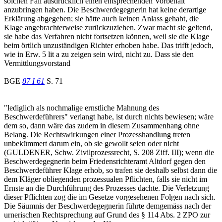
solchen Fall ausdrücklich einen entsprechenden Vorbehalt
anzubringen haben. Die Beschwerdegegnerin hat keine derartige
Erklärung abgegeben; sie hätte auch keinen Anlass gehabt, die
Klage angebrachterweise zurückzuziehen. Zwar macht sie geltend,
sie habe das Verfahren nicht fortsetzen können, weil sie die Klage
beim örtlich unzuständigen Richter erhoben habe. Das trifft jedoch,
wie in Erw. 5 lit a zu zeigen sein wird, nicht zu. Dass sie den
Vermittlungsvorstand
BGE
87 I 61
S. 71
"lediglich als nochmalige ernstliche Mahnung des
Beschwerdeführers" verlangt habe, ist durch nichts bewiesen; wäre
dem so, dann wäre das zudem in diesem Zusammenhang ohne
Belang. Die Rechtswirkungen einer Prozesshandlung treten
unbekümmert darum ein, ob sie gewollt seien oder nicht
(GULDENER, Schw. Zivilprozessrecht, S. 208 Ziff. III); wenn die
Beschwerdegegnerin beim Friedensrichteramt Altdorf gegen den
Beschwerdeführer Klage erhob, so trafen sie deshalb selbst dann die
dem Kläger obliegenden prozessualen Pflichten, falls sie nicht im
Ernste an die Durchführung des Prozesses dachte. Die Verletzung
dieser Pflichten zog die im Gesetze vorgesehenen Folgen nach sich.
Die Säumnis der Beschwerdegegnerin führte demgemäss nach der
urnerischen Rechtsprechung auf Grund des § 114 Abs. 2 ZPO zur