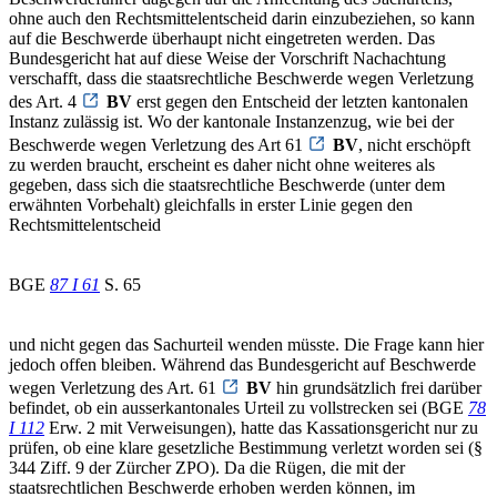
ohne auch den Rechtsmittelentscheid darin einzubeziehen, so kann
auf die Beschwerde überhaupt nicht eingetreten werden. Das
Bundesgericht hat auf diese Weise der Vorschrift Nachachtung
verschafft, dass die staatsrechtliche Beschwerde wegen Verletzung
des Art. 4
BV
erst gegen den Entscheid der letzten kantonalen
Instanz zulässig ist. Wo der kantonale Instanzenzug, wie bei der
Beschwerde wegen Verletzung des Art 61
BV
, nicht erschöpft
zu werden braucht, erscheint es daher nicht ohne weiteres als
gegeben, dass sich die staatsrechtliche Beschwerde (unter dem
erwähnten Vorbehalt) gleichfalls in erster Linie gegen den
Rechtsmittelentscheid
BGE
87 I 61
S. 65
und nicht gegen das Sachurteil wenden müsste. Die Frage kann hier
jedoch offen bleiben. Während das Bundesgericht auf Beschwerde
wegen Verletzung des Art. 61
BV
hin grundsätzlich frei darüber
befindet, ob ein ausserkantonales Urteil zu vollstrecken sei (BGE
78
I 112
Erw. 2 mit Verweisungen), hatte das Kassationsgericht nur zu
prüfen, ob eine klare gesetzliche Bestimmung verletzt worden sei (§
344 Ziff. 9 der Zürcher ZPO). Da die Rügen, die mit der
staatsrechtlichen Beschwerde erhoben werden können, im