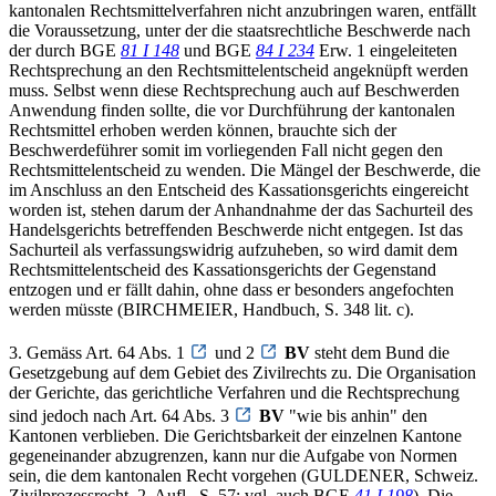
kantonalen Rechtsmittelverfahren nicht anzubringen waren, entfällt
die Voraussetzung, unter der die staatsrechtliche Beschwerde nach
der durch BGE
81 I 148
und BGE
84 I 234
Erw. 1 eingeleiteten
Rechtsprechung an den Rechtsmittelentscheid angeknüpft werden
muss. Selbst wenn diese Rechtsprechung auch auf Beschwerden
Anwendung finden sollte, die vor Durchführung der kantonalen
Rechtsmittel erhoben werden können, brauchte sich der
Beschwerdeführer somit im vorliegenden Fall nicht gegen den
Rechtsmittelentscheid zu wenden. Die Mängel der Beschwerde, die
im Anschluss an den Entscheid des Kassationsgerichts eingereicht
worden ist, stehen darum der Anhandnahme der das Sachurteil des
Handelsgerichts betreffenden Beschwerde nicht entgegen. Ist das
Sachurteil als verfassungswidrig aufzuheben, so wird damit dem
Rechtsmittelentscheid des Kassationsgerichts der Gegenstand
entzogen und er fällt dahin, ohne dass er besonders angefochten
werden müsste (BIRCHMEIER, Handbuch, S. 348 lit. c).
3. Gemäss Art. 64 Abs. 1
und 2
BV
steht dem Bund die
Gesetzgebung auf dem Gebiet des Zivilrechts zu. Die Organisation
der Gerichte, das gerichtliche Verfahren und die Rechtsprechung
sind jedoch nach Art. 64 Abs. 3
BV
"wie bis anhin" den
Kantonen verblieben. Die Gerichtsbarkeit der einzelnen Kantone
gegeneinander abzugrenzen, kann nur die Aufgabe von Normen
sein, die dem kantonalen Recht vorgehen (GULDENER, Schweiz.
Zivilprozessrecht, 2. Aufl., S. 57; vgl. auch BGE
41 I 198
). Die