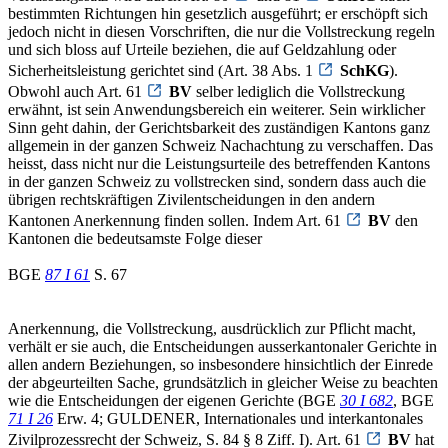
bestimmten Richtungen hin gesetzlich ausgeführt; er erschöpft sich
jedoch nicht in diesen Vorschriften, die nur die Vollstreckung regeln
und sich bloss auf Urteile beziehen, die auf Geldzahlung oder
Sicherheitsleistung gerichtet sind (Art. 38 Abs. 1
SchKG
).
Obwohl auch Art. 61
BV
selber lediglich die Vollstreckung
erwähnt, ist sein Anwendungsbereich ein weiterer. Sein wirklicher
Sinn geht dahin, der Gerichtsbarkeit des zuständigen Kantons ganz
allgemein in der ganzen Schweiz Nachachtung zu verschaffen. Das
heisst, dass nicht nur die Leistungsurteile des betreffenden Kantons
in der ganzen Schweiz zu vollstrecken sind, sondern dass auch die
übrigen rechtskräftigen Zivilentscheidungen in den andern
Kantonen Anerkennung finden sollen. Indem Art. 61
BV
den
Kantonen die bedeutsamste Folge dieser
BGE
87 I 61
S. 67
Anerkennung, die Vollstreckung, ausdrücklich zur Pflicht macht,
verhält er sie auch, die Entscheidungen ausserkantonaler Gerichte in
allen andern Beziehungen, so insbesondere hinsichtlich der Einrede
der abgeurteilten Sache, grundsätzlich in gleicher Weise zu beachten
wie die Entscheidungen der eigenen Gerichte (BGE
30 I 682
, BGE
71 I 26
Erw. 4; GULDENER, Internationales und interkantonales
Zivilprozessrecht der Schweiz, S. 84 § 8 Ziff. I). Art. 61
BV
hat