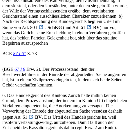
Gerichtsstandsabrede des Kaufvertrags, dem Zusammenhang, in
dem sie steht, oder den Umständen, unter denen sie getroffen wurde,
der Wille der Vertragsschliessenden ergäbe, dem vereinbarten
Gerichtsstand einen ausschliesslichen Charakter zuzuerkennen. b)
Nach der Rechtsprechung des Bundesgerichts liegt ein Urteil im
Sinne von Art. 80 f
.
SchKG
(und Art. 61
BV
) nur vor,
wenn das Gericht seine Entscheidung in einem Verfahren getroffen
hat, das beiden Parteien Gelegenheit bot, sich über das streitige
Begehren auszusprechen
BGE
87 I 61
S. 73
(BGE
67 I 9
Erw. 2). Der Prozessabstand, den der
Beschwerdeführer in der Einrede der abgeurteilten Sache angerufen
hat, ist in einem Zivilprozess eingetreten, in dem sich beide Seiten
Gehör verschaffen konnten.
6. Das Handelsgericht des Kantons Zürich hatte mithin keinen
Grund, dem Prozessabstand, der in dem im Kanton Uri eingeleiteten
Verfahren eingetreten ist, die Anerkennung zu versagen. Die
Verwerfung der Einrede der abgeurteilten Sache verstösst deshalb
gegen Art. 61
BV
. Das Urteil des Handelsgerichts ist, weil
insofern verfassungswidrig, aufzuheben. Damit fällt auch der
Entscheid des Kassationsgerichts dahin (vgl. Erw. 2 am Ende).