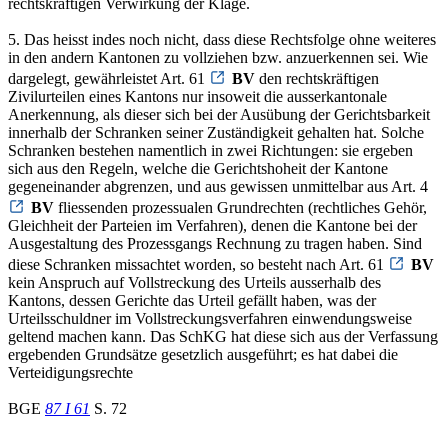
rechtskräftigen Verwirkung der Klage.
5. Das heisst indes noch nicht, dass diese Rechtsfolge ohne weiteres
in den andern Kantonen zu vollziehen bzw. anzuerkennen sei. Wie
dargelegt, gewährleistet Art. 61
BV
den rechtskräftigen
Zivilurteilen eines Kantons nur insoweit die ausserkantonale
Anerkennung, als dieser sich bei der Ausübung der Gerichtsbarkeit
innerhalb der Schranken seiner Zuständigkeit gehalten hat. Solche
Schranken bestehen namentlich in zwei Richtungen: sie ergeben
sich aus den Regeln, welche die Gerichtshoheit der Kantone
gegeneinander abgrenzen, und aus gewissen unmittelbar aus Art. 4
BV
fliessenden prozessualen Grundrechten (rechtliches Gehör,
Gleichheit der Parteien im Verfahren), denen die Kantone bei der
Ausgestaltung des Prozessgangs Rechnung zu tragen haben. Sind
diese Schranken missachtet worden, so besteht nach Art. 61
BV
kein Anspruch auf Vollstreckung des Urteils ausserhalb des
Kantons, dessen Gerichte das Urteil gefällt haben, was der
Urteilsschuldner im Vollstreckungsverfahren einwendungsweise
geltend machen kann. Das SchKG hat diese sich aus der Verfassung
ergebenden Grundsätze gesetzlich ausgeführt; es hat dabei die
Verteidigungsrechte
BGE
87 I 61
S. 72