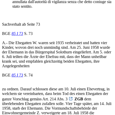
annullata dall'autorità di vigilanza senza che detto coniuge sia
stato sentito.
Sachverhalt ab Seite 73
BGE
85 I 73
S. 73
A.- Die Ehegatten W. waren seit 1935 verheiratet und hatten vier
Kinder, wovon drei noch unmündig sind. Am 25. Juni 1958 wurde
der Ehemann in das Bürgerspital Solothurn eingeliefert. Am 5. oder
6. Juli teilten die Ärzte der Ehefrau mit, dass der Mann unheilbar
krank sei, und empfahlen gleichzeitig beiden Ehegatten, ihre
Angelegenheiten
BGE
85 I 73
S. 74
zu ordnen. Darauf schlossen diese am 10. Juli einen Ehevertrag, in
welchem sie vereinbarten, dass beim Tod des einen Ehegatten der
ganze Vorschlag gemäss Art. 214 Abs. 3
ZGB
dem
überlebenden Ehegatten zufallen solle. Vier Tage später, am 14. Juli
1958, starb der Ehemann. Die Vormundschaftsbehörde der
Einwohnergemeinde Z. verweigerte am 18. Juli 1958 die