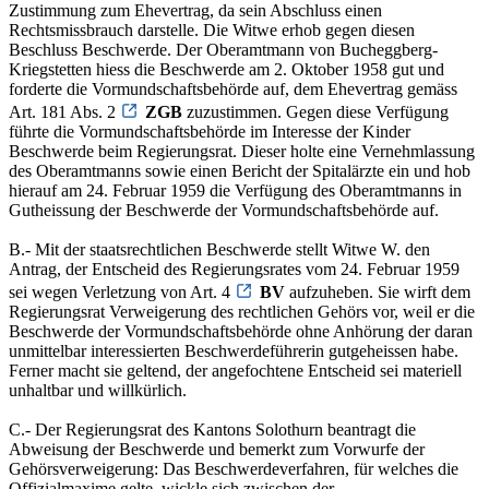
Zustimmung zum Ehevertrag, da sein Abschluss einen
Rechtsmissbrauch darstelle. Die Witwe erhob gegen diesen
Beschluss Beschwerde. Der Oberamtmann von Bucheggberg-
Kriegstetten hiess die Beschwerde am 2. Oktober 1958 gut und
forderte die Vormundschaftsbehörde auf, dem Ehevertrag gemäss
Art. 181 Abs. 2
ZGB
zuzustimmen. Gegen diese Verfügung
führte die Vormundschaftsbehörde im Interesse der Kinder
Beschwerde beim Regierungsrat. Dieser holte eine Vernehmlassung
des Oberamtmanns sowie einen Bericht der Spitalärzte ein und hob
hierauf am 24. Februar 1959 die Verfügung des Oberamtmanns in
Gutheissung der Beschwerde der Vormundschaftsbehörde auf.
B.- Mit der staatsrechtlichen Beschwerde stellt Witwe W. den
Antrag, der Entscheid des Regierungsrates vom 24. Februar 1959
sei wegen Verletzung von Art. 4
BV
aufzuheben. Sie wirft dem
Regierungsrat Verweigerung des rechtlichen Gehörs vor, weil er die
Beschwerde der Vormundschaftsbehörde ohne Anhörung der daran
unmittelbar interessierten Beschwerdeführerin gutgeheissen habe.
Ferner macht sie geltend, der angefochtene Entscheid sei materiell
unhaltbar und willkürlich.
C.- Der Regierungsrat des Kantons Solothurn beantragt die
Abweisung der Beschwerde und bemerkt zum Vorwurfe der
Gehörsverweigerung: Das Beschwerdeverfahren, für welches die
Offizialmaxime gelte, wickle sich zwischen der