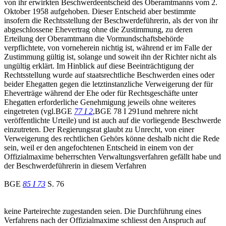
von ihr erwirkten Beschwerdeentscheid des Oberamtmanns vom 2.
Oktober 1958 aufgehoben. Dieser Entscheid aber bestimmte
insofern die Rechtsstellung der Beschwerdeführerin, als der von ihr
abgeschlossene Ehevertrag ohne die Zustimmung, zu deren
Erteilung der Oberamtmann die Vormundschaftsbehörde
verpflichtete, von vorneherein nichtig ist, während er im Falle der
Zustimmung gültig ist, solange und soweit ihn der Richter nicht als
ungültig erklärt. Im Hinblick auf diese Beeinträchtigung der
Rechtsstellung wurde auf staatsrechtliche Beschwerden eines oder
beider Ehegatten gegen die letztinstanzliche Verweigerung der für
Eheverträge während der Ehe oder für Rechtsgeschäfte unter
Ehegatten erforderliche Genehmigung jeweils ohne weiteres
eingetreten (vgl.BGE
77 I 2
,BGE 78 I 291und mehrere nicht
veröffentlichte Urteile) und ist auch auf die vorliegende Beschwerde
einzutreten. Der Regierungsrat glaubt zu Unrecht, von einer
Verweigerung des rechtlichen Gehörs könne deshalb nicht die Rede
sein, weil er den angefochtenen Entscheid in einem von der
Offizialmaxime beherrschten Verwaltungsverfahren gefällt habe und
der Beschwerdeführerin in diesem Verfahren
BGE
85 I 73
S. 76
keine Parteirechte zugestanden seien. Die Durchführung eines
Verfahrens nach der Offizialmaxime schliesst den Anspruch auf