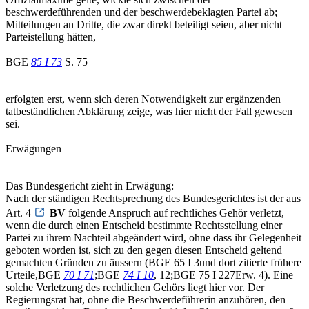
beschwerdeführenden und der beschwerdebeklagten Partei ab;
Mitteilungen an Dritte, die zwar direkt beteiligt seien, aber nicht
Parteistellung hätten,
BGE
85 I 73
S. 75
erfolgten erst, wenn sich deren Notwendigkeit zur ergänzenden
tatbeständlichen Abklärung zeige, was hier nicht der Fall gewesen
sei.
Erwägungen
Das Bundesgericht zieht in Erwägung:
Nach der ständigen Rechtsprechung des Bundesgerichtes ist der aus
Art. 4
BV
folgende Anspruch auf rechtliches Gehör verletzt,
wenn die durch einen Entscheid bestimmte Rechtsstellung einer
Partei zu ihrem Nachteil abgeändert wird, ohne dass ihr Gelegenheit
geboten worden ist, sich zu den gegen diesen Entscheid geltend
gemachten Gründen zu äussern (BGE 65 I 3und dort zitierte frühere
Urteile,BGE
70 I 71
;BGE
74 I 10
, 12;BGE 75 I 227Erw. 4). Eine
solche Verletzung des rechtlichen Gehörs liegt hier vor. Der
Regierungsrat hat, ohne die Beschwerdeführerin anzuhören, den