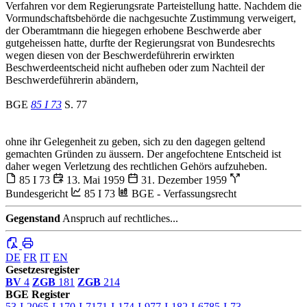
Verfahren vor dem Regierungsrate Parteistellung hatte. Nachdem die
Vormundschaftsbehörde die nachgesuchte Zustimmung verweigert,
der Oberamtmann die hiegegen erhobene Beschwerde aber
gutgeheissen hatte, durfte der Regierungsrat von Bundesrechts
wegen diesen von der Beschwerdeführerin erwirkten
Beschwerdeentscheid nicht aufheben oder zum Nachteil der
Beschwerdeführerin abändern,
BGE
85 I 73
S. 77
ohne ihr Gelegenheit zu geben, sich zu den dagegen geltend
gemachten Gründen zu äussern. Der angefochtene Entscheid ist
daher wegen Verletzung des rechtlichen Gehörs aufzuheben.
85 I 73
13. Mai 1959
31. Dezember 1959
Bundesgericht
85 I 73
BGE - Verfassungsrecht
Gegenstand
Anspruch auf rechtliches...
DE
FR
IT
EN
Gesetzesregister
BV
4
ZGB
181
ZGB
214
BGE Register
53-I-20
65-I-1
70-I-71
71-I-1
74-I-9
77-I-1
82-I-67
85-I-73