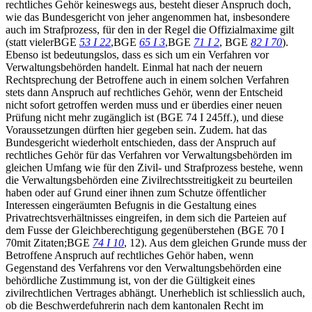
rechtliches Gehör keineswegs aus, besteht dieser Anspruch doch,
wie das Bundesgericht von jeher angenommen hat, insbesondere
auch im Strafprozess, für den in der Regel die Offizialmaxime gilt
(statt vielerBGE
53 I 22
,BGE
65 I 3
,BGE
71 I 2
, BGE
82 I 70
).
Ebenso ist bedeutungslos, dass es sich um ein Verfahren vor
Verwaltungsbehörden handelt. Einmal hat nach der neuern
Rechtsprechung der Betroffene auch in einem solchen Verfahren
stets dann Anspruch auf rechtliches Gehör, wenn der Entscheid
nicht sofort getroffen werden muss und er überdies einer neuen
Prüfung nicht mehr zugänglich ist (BGE 74 I 245ff.), und diese
Voraussetzungen dürften hier gegeben sein. Zudem. hat das
Bundesgericht wiederholt entschieden, dass der Anspruch auf
rechtliches Gehör für das Verfahren vor Verwaltungsbehörden im
gleichen Umfang wie für den Zivil- und Strafprozess bestehe, wenn
die Verwaltungsbehörden eine Zivilrechtsstreitigkeit zu beurteilen
haben oder auf Grund einer ihnen zum Schutze öffentlicher
Interessen eingeräumten Befugnis in die Gestaltung eines
Privatrechtsverhältnisses eingreifen, in dem sich die Parteien auf
dem Fusse der Gleichberechtigung gegenüberstehen (BGE 70 I
70mit Zitaten;BGE
74 I 10
, 12). Aus dem gleichen Grunde muss der
Betroffene Anspruch auf rechtliches Gehör haben, wenn
Gegenstand des Verfahrens vor den Verwaltungsbehörden eine
behördliche Zustimmung ist, von der die Gültigkeit eines
zivilrechtlichen Vertrages abhängt. Unerheblich ist schliesslich auch,
ob die Beschwerdefuhrerin nach dem kantonalen Recht im