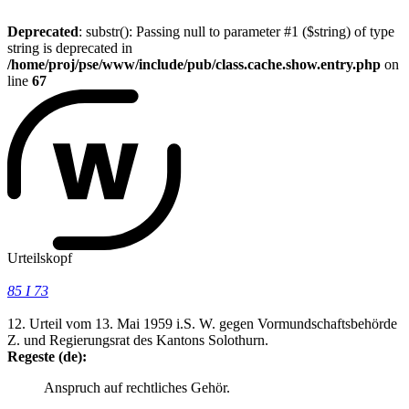
Deprecated
: substr(): Passing null to parameter #1 ($string) of type
string is deprecated in
/home/proj/pse/www/include/pub/class.cache.show.entry.php
on
line
67
Urteilskopf
85 I 73
12. Urteil vom 13. Mai 1959 i.S. W. gegen Vormundschaftsbehörde
Z. und Regierungsrat des Kantons Solothurn.
Regeste (de):
Anspruch auf rechtliches Gehör.