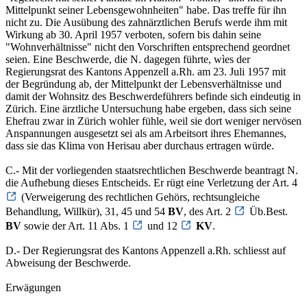
Mittelpunkt seiner Lebensgewohnheiten" habe. Das treffe für ihn
nicht zu. Die Ausübung des zahnärztlichen Berufs werde ihm mit
Wirkung ab 30. April 1957 verboten, sofern bis dahin seine
"Wohnverhältnisse" nicht den Vorschriften entsprechend geordnet
seien. Eine Beschwerde, die N. dagegen führte, wìes der
Regierungsrat des Kantons Appenzell a.Rh. am 23. Juli 1957 mit
der Begründung ab, der Mittelpunkt der Lebensverhältnisse und
damit der Wohnsitz des Beschwerdeführers befinde sich eindeutig in
Zürich. Eine ärztliche Untersuchung habe ergeben, dass sich seine
Ehefrau zwar in Zürich wohler fühle, weil sie dort weniger nervösen
Anspannungen ausgesetzt sei als am Arbeitsort ihres Ehemannes,
dass sie das Klima von Herisau aber durchaus ertragen würde.
C.- Mit der vorliegenden staatsrechtlichen Beschwerde beantragt N.
die Aufhebung dieses Entscheids. Er rügt eine Verletzung der Art. 4
(Verweigerung des rechtlichen Gehörs, rechtsungleiche
Behandlung, Willkür), 31, 45 und 54
BV
, des Art. 2
Üb.Best.
BV
sowie der Art. 11 Abs. 1
und 12
KV
.
D.- Der Regierungsrat des Kantons Appenzell a.Rh. schliesst auf
Abweisung der Beschwerde.
Erwägungen