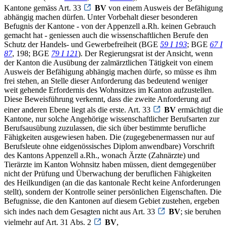
Kantone gemäss Art. 33
BV
von einem Ausweis der Befähigung
abhängig machen dürfen. Unter Vorbehalt dieser besonderen
Befugnis der Kantone - von der Appenzell a.Rh. keinen Gebrauch
gemacht hat - geniessen auch die wissenschaftlichen Berufe den
Schutz der Handels- und Gewerbefreiheit (BGE
59 I 193
; BGE
67 I
87
, 198; BGE
79 I 121
). Der Regierungsrat ist der Ansicht, wenn
der Kanton die Ausübung der zalmärztlichen Tätigkeit von einem
Ausweis der Befähigung abhängig machen dürfe, so müsse es ihm
frei stehen, an Stelle dieser Anforderung das bedeutend weniger
weit gehende Erfordernis des Wohnsitzes im Kanton aufzustellen.
Diese Beweisführung verkennt, dass die zweite Anforderung auf
einer anderen Ebene liegt als die erste. Art. 33
BV
ermächtigt die
Kantone, nur solche Angehörige wissenschaftlicher Berufsarten zur
Berufsausübung zuzulassen, die sich über bestimmte berufliche
Fähigkeiten ausgewiesen haben. Die (zugegebenermassen nur auf
Berufsleute ohne eidgenössisches Diplom anwendbare) Vorschrift
des Kantons Appenzell a.Rh., wonach Ärzte (Zahnärzte) und
Tierärzte im Kanton Wohnsitz haben müssen, dient demgegenüber
nicht der Prüfung und Überwachung der beruflichen Fähigkeiten
des Heilkundigen (an die das kantonale Recht keine Anforderungen
stellt), sondern der Kontrolle seiner persönlichen Eigenschaften. Die
Befugnisse, die den Kantonen auf diesem Gebiet zustehen, ergeben
sich indes nach dem Gesagten nicht aus Art. 33
BV
; sie beruhen
vielmehr auf Art. 31 Abs. 2
BV
,