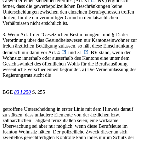
Gewerbefreiheit stehenden Berufes (Art. 31
BV
) ergibt sich
ferner, dass die gewerbepolizeilichen Beschränkungen keine
Unterscheidungen zwischen den einzelnen Berufsgenossen treffen
dürfen, für die ein vernünftiger Grund in den tatsächlichen
Verhältnissen nicht ersichtlich ist.
3. Wenn Art. 1 der "Gesetzlichen Bestimmungen" und § 15 der
Verordnung über das Gesundheitswesen nur Kantonseinwohner zur
freien ärztlichen Betätigung zulassen, so hält diese Einschränkung
demnach nur dann vor Art. 4
und 31
BV
stand, wenn der
Wohnsitz innerhalb oder ausserhalb des Kantons eine unter dem
Gesichtswinkel des öffentlichen Wohls für die Berufsausübung
wesentliche Verschiedenheit begründet. a) Die Vernehmlassung des
Regierungsrats sucht die
BGE
83 I 250
S. 255
getroffene Unterscheidung in erster Linie mit dem Hinweis darauf
zu stützen, dass unlautere Elemente von der ärztlichen bzw.
zahnärztlichen Tätigkeit fernzuhalten seien; eine wirksame
Überwachung sei aber nur möglich, wenn diese Berufsleute im
Kanton Wohnsitz hätten. Der polizeiliche Zweck dieser an sich
zweifellos gerechtfertigten Kontrolle kann indes nur im Schutz der