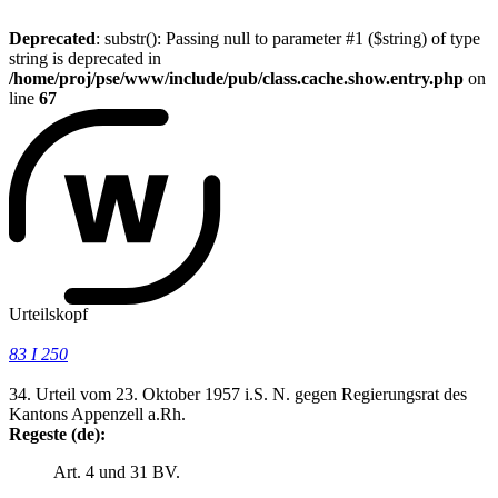
Deprecated
: substr(): Passing null to parameter #1 ($string) of type
string is deprecated in
/home/proj/pse/www/include/pub/class.cache.show.entry.php
on
line
67
Urteilskopf
83 I 250
34. Urteil vom 23. Oktober 1957 i.S. N. gegen Regierungsrat des
Kantons Appenzell a.Rh.
Regeste (de):
Art. 4 und 31 BV.