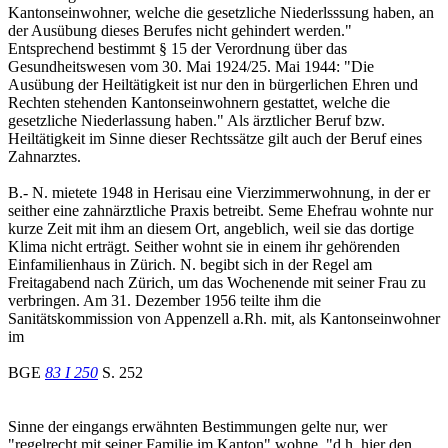
Kantonseinwohner, welche die gesetzliche Niederlsssung haben, an
der Ausübung dieses Berufes nicht gehindert werden."
Entsprechend bestimmt § 15 der Verordnung über das
Gesundheitswesen vom 30. Mai 1924/25. Mai 1944: "Die
Ausübung der Heiltätigkeit ist nur den in bürgerlichen Ehren und
Rechten stehenden Kantonseinwohnern gestattet, welche die
gesetzliche Niederlassung haben." Als ärztlicher Beruf bzw.
Heiltätigkeit im Sinne dieser Rechtssätze gilt auch der Beruf eines
Zahnarztes.
B.- N. mietete 1948 in Herisau eine Vierzimmerwohnung, in der er
seither eine zahnärztliche Praxis betreibt. Seme Ehefrau wohnte nur
kurze Zeit mit ihm an diesem Ort, angeblich, weil sie das dortige
Klima nicht erträgt. Seither wohnt sie in einem ihr gehörenden
Einfamilienhaus in Zürich. N. begibt sich in der Regel am
Freitagabend nach Zürich, um das Wochenende mit seiner Frau zu
verbringen. Am 31. Dezember 1956 teilte ihm die
Sanitätskommission von Appenzell a.Rh. mit, als Kantonseinwohner
im
BGE
83 I 250
S. 252
Sinne der eingangs erwähnten Bestimmungen gelte nur, wer
"regelrecht mit seiner Familie im Kanton" wohne, "d.h. hier den