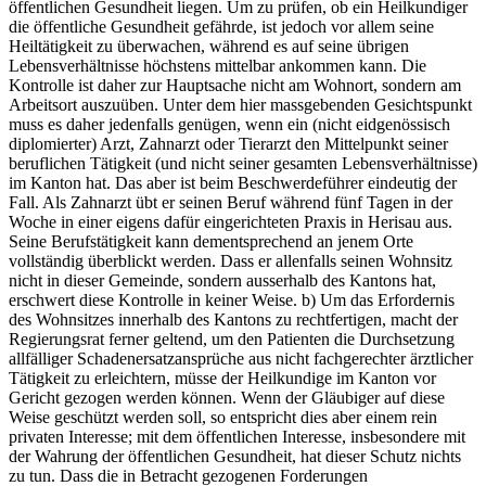
öffentlichen Gesundheit liegen. Um zu prüfen, ob ein Heilkundiger
die öffentliche Gesundheit gefährde, ist jedoch vor allem seine
Heiltätigkeit zu überwachen, während es auf seine übrigen
Lebensverhältnisse höchstens mittelbar ankommen kann. Die
Kontrolle ist daher zur Hauptsache nicht am Wohnort, sondern am
Arbeitsort auszuüben. Unter dem hier massgebenden Gesichtspunkt
muss es daher jedenfalls genügen, wenn ein (nicht eidgenössisch
diplomierter) Arzt, Zahnarzt oder Tierarzt den Mittelpunkt seiner
beruflichen Tätigkeit (und nicht seiner gesamten Lebensverhältnisse)
im Kanton hat. Das aber ist beim Beschwerdeführer eindeutig der
Fall. Als Zahnarzt übt er seinen Beruf während fünf Tagen in der
Woche in einer eigens dafür eingerichteten Praxis in Herisau aus.
Seine Berufstätigkeit kann dementsprechend an jenem Orte
vollständig überblickt werden. Dass er allenfalls seinen Wohnsitz
nicht in dieser Gemeinde, sondern ausserhalb des Kantons hat,
erschwert diese Kontrolle in keiner Weise. b) Um das Erfordernis
des Wohnsitzes innerhalb des Kantons zu rechtfertigen, macht der
Regierungsrat ferner geltend, um den Patienten die Durchsetzung
allfälliger Schadenersatzansprüche aus nicht fachgerechter ärztlicher
Tätigkeit zu erleichtern, müsse der Heilkundige im Kanton vor
Gericht gezogen werden können. Wenn der Gläubiger auf diese
Weise geschützt werden soll, so entspricht dies aber einem rein
privaten Interesse; mit dem öffentlichen Interesse, insbesondere mit
der Wahrung der öffentlichen Gesundheit, hat dieser Schutz nichts
zu tun. Dass die in Betracht gezogenen Forderungen