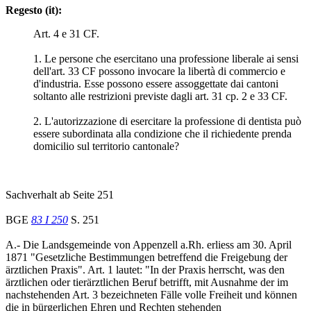
Regesto (it):
Art. 4 e 31 CF.
1. Le persone che esercitano una professione liberale ai sensi
dell'art. 33 CF possono invocare la libertà di commercio e
d'industria. Esse possono essere assoggettate dai cantoni
soltanto alle restrizioni previste dagli art. 31 cp. 2 e 33 CF.
2. L'autorizzazione di esercitare la professione di dentista può
essere subordinata alla condizione che il richiedente prenda
domicilio sul territorio cantonale?
Sachverhalt ab Seite 251
BGE
83 I 250
S. 251
A.- Die Landsgemeinde von Appenzell a.Rh. erliess am 30. April
1871 "Gesetzliche Bestimmungen betreffend die Freigebung der
ärztlichen Praxis". Art. 1 lautet: "In der Praxis herrscht, was den
ärztlichen oder tierärztlichen Beruf betrifft, mit Ausnahme der im
nachstehenden Art. 3 bezeichneten Fälle volle Freiheit und können
die in bürgerlichen Ehren und Rechten stehenden