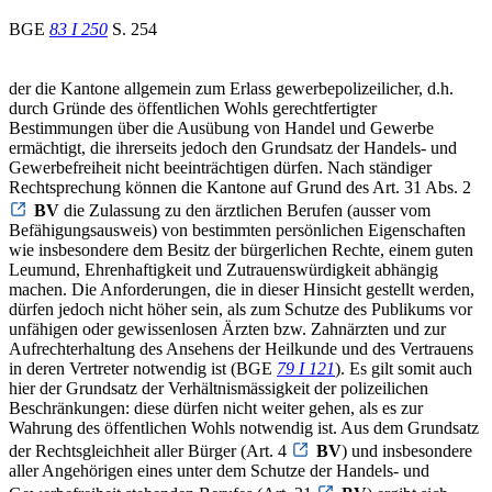
BGE
83 I 250
S. 254
der die Kantone allgemein zum Erlass gewerbepolizeilicher, d.h.
durch Gründe des öffentlichen Wohls gerechtfertigter
Bestimmungen über die Ausübung von Handel und Gewerbe
ermächtigt, die ihrerseits jedoch den Grundsatz der Handels- und
Gewerbefreiheit nicht beeinträchtigen dürfen. Nach ständiger
Rechtsprechung können die Kantone auf Grund des Art. 31 Abs. 2
BV
die Zulassung zu den ärztlichen Berufen (ausser vom
Befähigungsausweis) von bestimmten persönlichen Eigenschaften
wie insbesondere dem Besitz der bürgerlichen Rechte, einem guten
Leumund, Ehrenhaftigkeit und Zutrauenswürdigkeit abhängig
machen. Die Anforderungen, die in dieser Hinsicht gestellt werden,
dürfen jedoch nicht höher sein, als zum Schutze des Publikums vor
unfähigen oder gewissenlosen Ärzten bzw. Zahnärzten und zur
Aufrechterhaltung des Ansehens der Heilkunde und des Vertrauens
in deren Vertreter notwendig ist (BGE
79 I 121
). Es gilt somit auch
hier der Grundsatz der Verhältnismässigkeit der polizeilichen
Beschränkungen: diese dürfen nicht weiter gehen, als es zur
Wahrung des öffentlichen Wohls notwendig ist. Aus dem Grundsatz
der Rechtsgleichheit aller Bürger (Art. 4
BV
) und insbesondere
aller Angehörigen eines unter dem Schutze der Handels- und