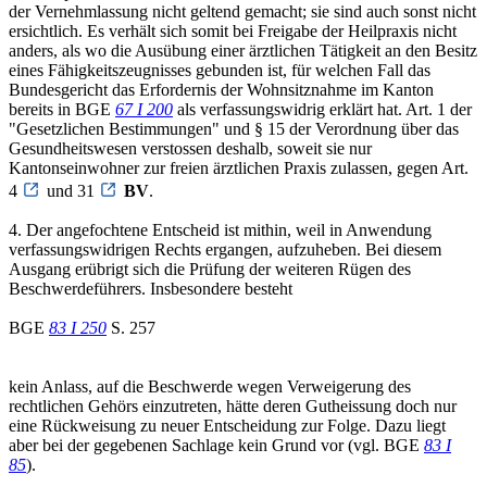
der Vernehmlassung nicht geltend gemacht; sie sind auch sonst nicht
ersichtlich. Es verhält sich somit bei Freigabe der Heilpraxis nicht
anders, als wo die Ausübung einer ärztlichen Tätigkeit an den Besitz
eines Fähigkeitszeugnisses gebunden ist, für welchen Fall das
Bundesgericht das Erfordernis der Wohnsitznahme im Kanton
bereits in BGE
67 I 200
als verfassungswidrig erklärt hat. Art. 1 der
"Gesetzlichen Bestimmungen" und § 15 der Verordnung über das
Gesundheitswesen verstossen deshalb, soweit sie nur
Kantonseinwohner zur freien ärztlichen Praxis zulassen, gegen Art.
4
und 31
BV
.
4. Der angefochtene Entscheid ist mithin, weil in Anwendung
verfassungswidrigen Rechts ergangen, aufzuheben. Bei diesem
Ausgang erübrigt sich die Prüfung der weiteren Rügen des
Beschwerdeführers. Insbesondere besteht
BGE
83 I 250
S. 257
kein Anlass, auf die Beschwerde wegen Verweigerung des
rechtlichen Gehörs einzutreten, hätte deren Gutheissung doch nur
eine Rückweisung zu neuer Entscheidung zur Folge. Dazu liegt
aber bei der gegebenen Sachlage kein Grund vor (vgl. BGE
83 I
85
).