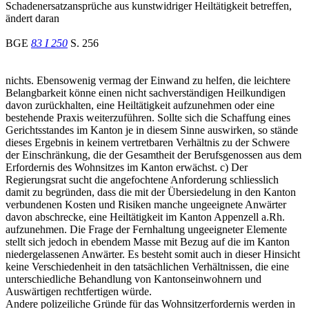
Schadenersatzansprüche aus kunstwidriger Heiltätigkeit betreffen,
ändert daran
BGE
83 I 250
S. 256
nichts. Ebensowenig vermag der Einwand zu helfen, die leichtere
Belangbarkeit könne einen nicht sachverständigen Heilkundigen
davon zurückhalten, eine Heiltätigkeit aufzunehmen oder eine
bestehende Praxis weiterzuführen. Sollte sich die Schaffung eines
Gerichtsstandes im Kanton je in diesem Sinne auswirken, so stände
dieses Ergebnis in keinem vertretbaren Verhältnis zu der Schwere
der Einschränkung, die der Gesamtheit der Berufsgenossen aus dem
Erfordernis des Wohnsitzes im Kanton erwächst. c) Der
Regierungsrat sucht die angefochtene Anforderung schliesslich
damit zu begründen, dass die mit der Übersiedelung in den Kanton
verbundenen Kosten und Risiken manche ungeeignete Anwärter
davon abschrecke, eine Heiltätigkeit im Kanton Appenzell a.Rh.
aufzunehmen. Die Frage der Fernhaltung ungeeigneter Elemente
stellt sich jedoch in ebendem Masse mit Bezug auf die im Kanton
niedergelassenen Anwärter. Es besteht somit auch in dieser Hinsicht
keine Verschiedenheit in den tatsächlichen Verhältnissen, die eine
unterschiedliche Behandlung von Kantonseinwohnern und
Auswärtigen rechtfertigen würde.
Andere polizeiliche Gründe für das Wohnsitzerfordernis werden in