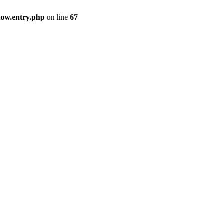
how.entry.php
on line
67