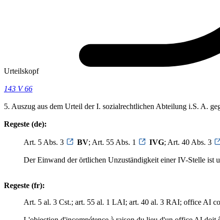
Urteilskopf
143 V 66
5. Auszug aus dem Urteil der I. sozialrechtlichen Abteilung i.S. A. 
Regeste (de):
Art. 5 Abs. 3
BV
; Art. 55 Abs. 1
IVG
; Art. 40 Abs. 3
Der Einwand der örtlichen Unzuständigkeit einer IV-Stelle ist u
Regeste (fr):
Art. 5 al. 3 Cst.; art. 55 al. 1 LAI; art. 40 al. 3 RAI; office AI 
L'objection d'incompétence à raison du lieu d'un office AI doit 