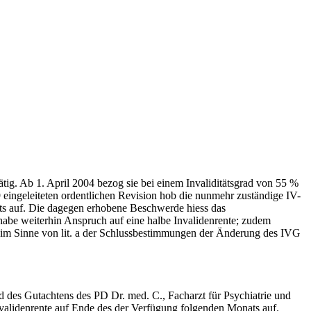
ätig. Ab 1. April 2004 bezog sie bei einem Invaliditätsgrad von 55 %
 eingeleiteten ordentlichen Revision hob die nunmehr zuständige IV-
ts auf. Die dagegen erhobene Beschwerde hiess das
habe weiterhin Anspruch auf eine halbe Invalidenrente; zudem
ch im Sinne von lit. a der Schlussbestimmungen der Änderung des IVG
 des Gutachtens des PD Dr. med. C., Facharzt für Psychiatrie und
validenrente auf Ende des der Verfügung folgenden Monats auf.