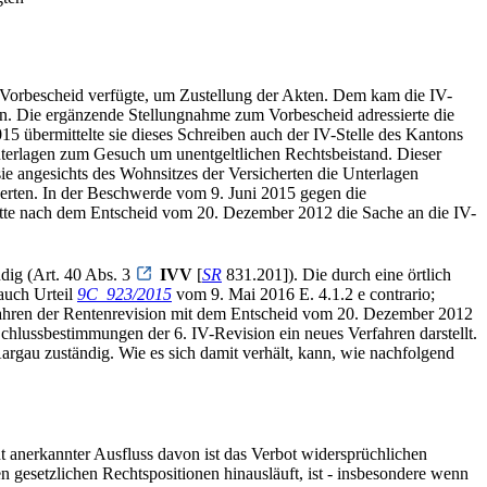
n Vorbescheid verfügte, um Zustellung der Akten. Dem kam die IV-
en. Die ergänzende Stellungnahme zum Vorbescheid adressierte die
15 übermittelte sie dieses Schreiben auch der IV-Stelle des Kantons
Unterlagen zum Gesuch um unentgeltlichen Rechtsbeistand. Dieser
ie angesichts des Wohnsitzes der Versicherten die Unterlagen
herten. In der Beschwerde vom 9. Juni 2015 gegen die
ätte nach dem Entscheid vom 20. Dezember 2012 die Sache an die IV-
ndig (Art. 40 Abs. 3
IVV
[
SR
831.201]). Die durch eine örtlich
 auch Urteil
9C_923/2015
vom 9. Mai 2016 E. 4.1.2 e contrario;
fahren der Rentenrevision mit dem Entscheid vom 20. Dezember 2012
chlussbestimmungen der 6. IV-Revision ein neues Verfahren darstellt.
argau zuständig. Wie es sich damit verhält, kann, wie nachfolgend
ht anerkannter Ausfluss davon ist das Verbot widersprüchlichen
 gesetzlichen Rechtspositionen hinausläuft, ist - insbesondere wenn