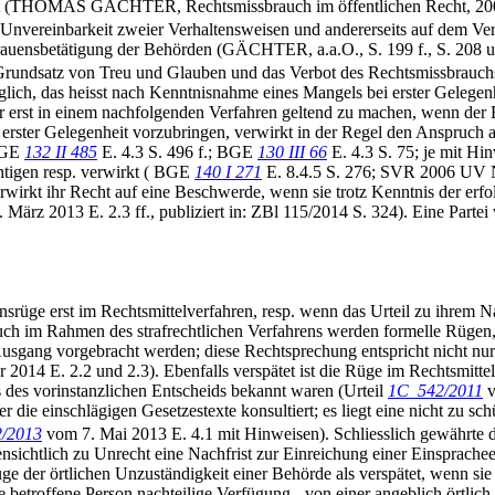
cht (THOMAS GÄCHTER, Rechtsmissbrauch im öffentlichen Recht, 2005, S
r Unvereinbarkeit zweier Verhaltensweisen und andererseits auf dem Ve
ertrauensbetätigung der Behörden (GÄCHTER, a.a.O., S. 199 f., S. 208
n Grundsatz von Treu und Glauben und das Verbot des Rechtsmissbrauch
ich, das heisst nach Kenntnisnahme eines Mangels bei erster Gelegenh
ar erst in einem nachfolgenden Verfahren geltend zu machen, wenn der 
 erster Gelegenheit vorzubringen, verwirkt in der Regel den Anspruch a
 BGE
132 II 485
E. 4.3 S. 496 f.; BGE
130 III 66
E. 4.3 S. 75; je mit Hi
htigen resp. verwirkt ( BGE
140 I 271
E. 8.4.5 S. 276; SVR 2006 UV N
wirkt ihr Recht auf eine Beschwerde, wenn sie trotz Kenntnis der erf
März 2013 E. 2.3 ff., publiziert in: ZBl 115/2014 S. 324). Eine Partei
üge erst im Rechtsmittelverfahren, resp. wenn das Urteil zu ihrem Nach
ch im Rahmen des strafrechtlichen Verfahrens werden formelle Rügen, 
Ausgang vorgebracht werden; diese Rechtsprechung entspricht nicht nur
2014 E. 2.2 und 2.3). Ebenfalls verspätet ist die Rüge im Rechtsmittel
s des vorinstanzlichen Entscheids bekannt waren (Urteil
1C_542/2011
v
er die einschlägigen Gesetzestexte konsultiert; es liegt eine nicht zu s
/2013
vom 7. Mai 2013 E. 4.1 mit Hinweisen). Schliesslich gewährte 
fensichtlich zu Unrecht eine Nachfrist zur Einreichung einer Einsprac
Rüge der örtlichen Unzuständigkeit einer Behörde als verspätet, wenn si
ie betroffene Person nachteilige Verfügung - von einer angeblich örtlic