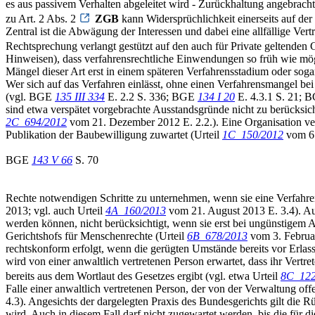
es aus passivem Verhalten abgeleitet wird - Zurückhaltung angebra
zu Art. 2 Abs. 2
ZGB
kann Widersprüchlichkeit einerseits auf de
Zentral ist die Abwägung der Interessen und dabei eine allfällige V
Rechtsprechung verlangt gestützt auf den auch für Private geltende
Hinweisen), dass verfahrensrechtliche Einwendungen so früh wie mögl
Mängel dieser Art erst in einem späteren Verfahrensstadium oder sog
Wer sich auf das Verfahren einlässt, ohne einen Verfahrensmangel bei
(vgl. BGE
135 III 334
E. 2.2 S. 336; BGE
134 I 20
E. 4.3.1 S. 21;
sind etwa verspätet vorgebrachte Ausstandsgründe nicht zu berücksic
2C_694/2012
vom 21. Dezember 2012 E. 2.2.). Eine Organisation ver
Publikation der Baubewilligung zuwartet (Urteil
1C_150/2012
vom 6. 
BGE
143 V 66
S. 70
Rechte notwendigen Schritte zu unternehmen, wenn sie eine Verfahrensr
2013; vgl. auch Urteil
4A_160/2013
vom 21. August 2013 E. 3.4). Au
werden können, nicht berücksichtigt, wenn sie erst bei ungünstigem 
Gerichtshofs für Menschenrechte (Urteil
6B_678/2013
vom 3. Februar 
rechtskonform erfolgt, wenn die gerügten Umstände bereits vor Erlas
wird von einer anwaltlich vertretenen Person erwartet, dass ihr Vertret
bereits aus dem Wortlaut des Gesetzes ergibt (vgl. etwa Urteil
8C_122
Falle einer anwaltlich vertretenen Person, der von der Verwaltung of
4.3). Angesichts der dargelegten Praxis des Bundesgerichts gilt die 
wird. Auch in diesem Fall darf nicht zugewartet werden, bis die für d