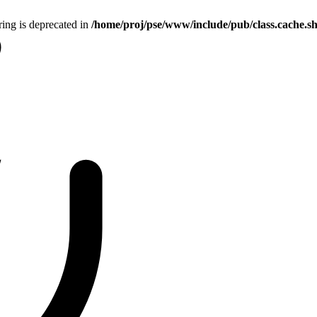
tring is deprecated in
/home/proj/pse/www/include/pub/class.cache.s