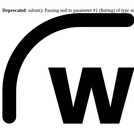
Deprecated
: substr(): Passing null to parameter #1 ($string) of type s