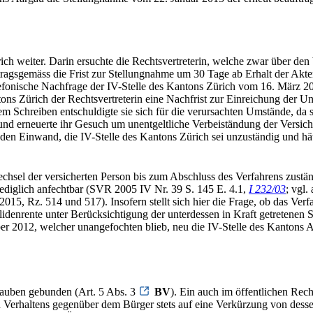
ch weiter. Darin ersuchte die Rechtsvertreterin, welche zwar über de
tragsgemäss die Frist zur Stellungnahme um 30 Tage ab Erhalt der Akt
lefonische Nachfrage der IV-Stelle des Kantons Zürich vom 16. März 20
tons Zürich der Rechtsvertreterin eine Nachfrist zur Einreichung der 
 Schreiben entschuldigte sie sich für die verursachten Umstände, da s
 und erneuerte ihr Gesuch um unentgeltliche Verbeiständung der Versic
den Einwand, die IV-Stelle des Kantons Zürich sei unzuständig und h
echsel der versicherten Person bis zum Abschluss des Verfahrens zustä
 lediglich anfechtbar (SVR 2005 IV Nr. 39 S. 145 E. 4.1,
I 232/03
; vgl.
 Rz. 514 und 517). Insofern stellt sich hier die Frage, ob das Ver
denrente unter Berücksichtigung der unterdessen in Kraft getretenen S
er 2012, welcher unangefochten blieb, neu die IV-Stelle des Kantons A
lauben gebunden (Art. 5 Abs. 3
BV
). Ein auch im öffentlichen Rec
 Verhaltens gegenüber dem Bürger stets auf eine Verkürzung von dessen