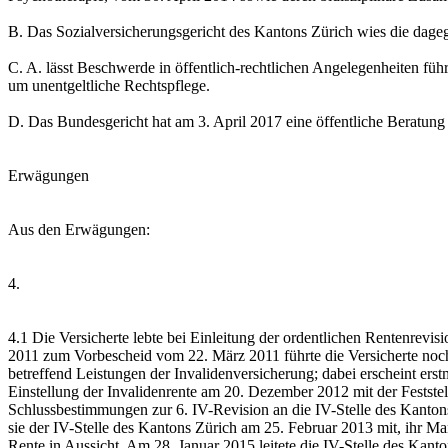
B. Das Sozialversicherungsgericht des Kantons Zürich wies die da
C. A. lässt Beschwerde in öffentlich-rechtlichen Angelegenheiten füh
um unentgeltliche Rechtspflege.
D. Das Bundesgericht hat am 3. April 2017 eine öffentliche Beratun
Erwägungen
Aus den Erwägungen:
4.
4.1 Die Versicherte lebte bei Einleitung der ordentlichen Rentenrevi
2011 zum Vorbescheid vom 22. März 2011 führte die Versicherte noch
betreffend Leistungen der Invalidenversicherung; dabei erscheint e
Einstellung der Invalidenrente am 20. Dezember 2012 mit der Feststel
Schlussbestimmungen zur 6. IV-Revision an die IV-Stelle des Kantons
sie der IV-Stelle des Kantons Zürich am 25. Februar 2013 mit, ihr Ma
Rente in Aussicht. Am 28. Januar 2015 leitete die IV-Stelle des Kan