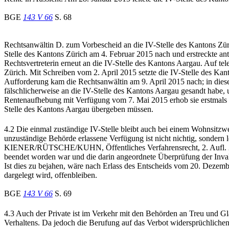
BGE
143 V 66
S. 68
Rechtsanwältin D. zum Vorbescheid an die IV-Stelle des Kantons Züri
Stelle des Kantons Zürich am 4. Februar 2015 nach und erstreckte an
Rechtsvertreterin erneut an die IV-Stelle des Kantons Aargau. Auf te
Zürich. Mit Schreiben vom 2. April 2015 setzte die IV-Stelle des Kan
Aufforderung kam die Rechtsanwältin am 9. April 2015 nach; in diesem
fälschlicherweise an die IV-Stelle des Kantons Aargau gesandt habe,
Rentenaufhebung mit Verfügung vom 7. Mai 2015 erhob sie erstmals 
Stelle des Kantons Aargau übergeben müssen.
4.2 Die einmal zuständige IV-Stelle bleibt auch bei einem Wohnsitzw
unzuständige Behörde erlassene Verfügung ist nicht nichtig, sondern
KIENER/RÜTSCHE/KUHN, Öffentliches Verfahrensrecht, 2. Aufl. 2015,
beendet worden war und die darin angeordnete Überprüfung der Invali
Ist dies zu bejahen, wäre nach Erlass des Entscheids vom 20. Dezemb
dargelegt wird, offenbleiben.
BGE
143 V 66
S. 69
4.3 Auch der Private ist im Verkehr mit den Behörden an Treu und G
Verhaltens. Da jedoch die Berufung auf das Verbot widersprüchlichen