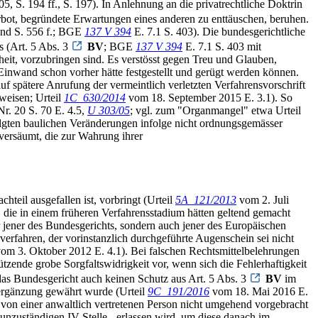
. 194 ff., S. 197). In Anlehnung an die privatrechtliche Doktrin
rbot, begründete Erwartungen eines anderen zu enttäuschen, beruhen.
 und S. 556 f.; BGE
137 V 394
E. 7.1 S. 403). Die bundesgerichtliche
s (Art. 5 Abs. 3
BV
; BGE
137 V 394
E. 7.1 S. 403 mit
eit, vorzubringen sind. Es verstösst gegen Treu und Glauben,
Einwand schon vorher hätte festgestellt und gerügt werden können.
uf spätere Anrufung der vermeintlich verletzten Verfahrensvorschrift
nweisen; Urteil
1C_630/2014
vom 18. September 2015 E. 3.1). So
r. 20 S. 70 E. 4.5,
U 303/05
; vgl. zum "Organmangel" etwa Urteil
olgten baulichen Veränderungen infolge nicht ordnungsgemässer
 versäumt, die zur Wahrung ihrer
teil ausgefallen ist, vorbringt (Urteil
5A_121/2013
vom 2. Juli
die in einem früheren Verfahrensstadium hätten geltend gemacht
 jener des Bundesgerichts, sondern auch jener des Europäischen
verfahren, der vorinstanzlich durchgeführte Augenschein sei nicht
om 3. Oktober 2012 E. 4.1). Bei falschen Rechtsmittelbelehrungen
chützende grobe Sorgfaltswidrigkeit vor, wenn sich die Fehlerhaftigkeit
das Bundesgericht auch keinen Schutz aus Art. 5 Abs. 3
BV
im
heergänzung gewährt wurde (Urteil
9C_191/2016
vom 18. Mai 2016 E.
e von einer anwaltlich vertretenen Person nicht umgehend vorgebracht
h unzuständigen IV-Stelle - erlassen wird, um diese danach im