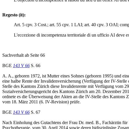
Regesto (it):
Art. 5 cpv. 3 Cost.; art. 55 cpv. 1 LAI; art. 40 cpv. 3 OAI; compe
L'eccezione di incompetenza territoriale di un ufficio AI deve e
Sachverhalt ab Seite 66
BGE
143 V 66
S. 66
A. A., geboren 1972, ist Mutter eines Sohnes (geboren 1995) und einer
eine halbe Rente der Invalidenversicherung (Verfügung der IV-Stelle
Stelle des Kantons Zürich diese Invalidenrente mit Verfügung vom 2
Sozialversicherungsgericht des Kantons Zürich am 20. Dezember 2012 
ordnete es die Überweisung der Akten an die IV-Stelle des Kantons Z
vom 18. März 2011 (6. IV-Revision) prüfe.
BGE
143 V 66
S. 67
Nach Einholung des Gutachtens der Frau Dr. med. B., Fachärztin für
Psychotherapie, vom 30. April 2014 sowie deren bidisziplinäre Zusa