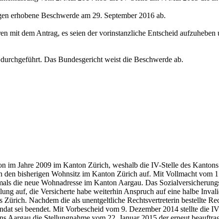
gegen erhobene Beschwerde am 29. September 2016 ab.
ren mit dem Antrag, es seien der vorinstanzliche Entscheid aufzuheben 
g durchgeführt. Das Bundesgericht weist die Beschwerde ab.
sion im Jahre 2009 im Kanton Zürich, weshalb die IV-Stelle des Kanton
 den bisherigen Wohnsitz im Kanton Zürich auf. Mit Vollmacht vom 15
rstmals die neue Wohnadresse im Kanton Aargau. Das Sozialversicherung
lung auf, die Versicherte habe weiterhin Anspruch auf eine halbe Inva
 Zürich. Nachdem die als unentgeltliche Rechtsvertreterin bestellte R
ndat sei beendet. Mit Vorbescheid vom 9. Dezember 2014 stellte die IV
tons Aargau die Stellungnahme vom 22. Januar 2015 der erneut beauftra