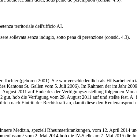
tenza territoriale dell'ufficio AI.
ssere sollevata senza indugio, sotto pena di perenzione (consid. 4.3).
 Tochter (geboren 2001). Sie war verschiedentlich als Hilfsarbeiterin t
 des Kantons St. Gallen vom 5. Juli 2006). Im Rahmen der im Jahr 2009
9. August 2011 auf Ende des der Verfügungszustellung folgenden Mona
gut, hob die Verfügung vom 29. August 2011 auf und stellte fest, A. 
ürich nach Eintritt der Rechtskraft an, damit diese den Rentenanspru
 Innere Medizin, speziell Rheumaerkrankungen, vom 12. April 2014 und
mmenfassung vom 2. Mai 2014 hob die IV-Stelle am 7. Mai 2015 die In