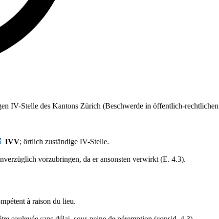
gegen IV-Stelle des Kantons Zürich (Beschwerde in öffentlich-rechtlich
IVV
; örtlich zuständige IV-Stelle.
nverzüglich vorzubringen, da er ansonsten verwirkt (E. 4.3).
compétent à raison du lieu.
être soulevée sans délai, sous peine de péremption (consid. 4.3).