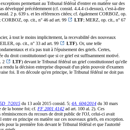
exceptions permettant au Tribunal fédéral d'entrer en matière sur des
cas développé précédemment (cf. consid. 4.4.4 ci-dessus), c'est-à-dire
nsid. 2 p. 639 s. et les références citées; cf. également CORBOZ, op.
; CORBOZ, op. cit., n° 46 ad art. 99
LTF
; MERZ, op. cit., n° 67
cier, à tout le moins implicitement, la recevabilité des nouveaux
SEILER, op. cit., n° 33 ad art. 99
LTF
). Or, une telle
ondamentaux et n'a pas trait à l'épuisement des griefs. Certes,
uée du droit constitutionnel que si ce grief est suffisamment motivé.
l. 2
LTF
) devant le Tribunal fédéral un grief constitutionnel qu'elle
 a rendu la décision entreprise disposait d'un plein pouvoir d'examen
aise foi. Il en découle qu'en principe, le Tribunal fédéral ne doit pas
5D_7/2015
du 13 août 2015 consid. 5;
4A_604/2014
du 30 mars
 de la bonne foi; cf.
FF 2001 4142
ad art. 100 al. 2). Ces
s réminiscences du recours de droit public de l'OJ, celui-ci avait
ral entre en principe en matière sur ces nouveaux griefs, en exception.
ls pour la première fois devant le Tribunal fédéral et que l'autorité
ux griefs.