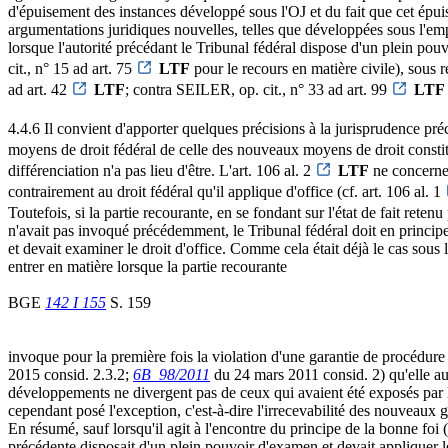
d'épuisement des instances développé sous l'OJ et du fait que cet épui
argumentations juridiques nouvelles, telles que développées sous l'empi
lorsque l'autorité précédant le Tribunal fédéral dispose d'un plein pouv
cit., n° 15 ad art. 75
LTF
pour le recours en matière civile), sous
ad art. 42
LTF
; contra SEILER, op. cit., n° 33 ad art. 99
LTF
4.4.6 Il convient d'apporter quelques précisions à la jurisprudence préci
moyens de droit fédéral de celle des nouveaux moyens de droit constitu
différenciation n'a pas lieu d'être. L'art. 106 al. 2
LTF
ne concerne 
contrairement au droit fédéral qu'il applique d'office (cf. art. 106 al. 1
Toutefois, si la partie recourante, en se fondant sur l'état de fait reten
n'avait pas invoqué précédemment, le Tribunal fédéral doit en principe
et devait examiner le droit d'office. Comme cela était déjà le cas sous l
entrer en matière lorsque la partie recourante
BGE
142 I 155
S. 159
invoque pour la première fois la violation d'une garantie de procédure (
2015 consid. 2.3.2;
6B_98/2011
du 24 mars 2011 consid. 2) qu'elle aur
développements ne divergent pas de ceux qui avaient été exposés par 
cependant posé l'exception, c'est-à-dire l'irrecevabilité des nouveaux g
En résumé, sauf lorsqu'il agit à l'encontre du principe de la bonne foi 
précédente disposait d'un plein pouvoir d'examen et devait appliquer le 