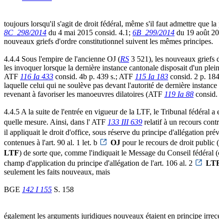
toujours lorsqu'il s'agit de droit fédéral, même s'il faut admettre que l
8C_298/2014
du 4 mai 2015 consid. 4.1;
6B_299/2014
du 19 août 20
nouveaux griefs d'ordre constitutionnel suivent les mêmes principes.
4.4.4 Sous l'empire de l'ancienne OJ (
RS
3 521), les nouveaux griefs d'
les invoquer lorsque la dernière instance cantonale disposait d'un plei
ATF
116 Ia 433
consid. 4b p. 439 s.; ATF
115 Ia 183
consid. 2 p. 18
laquelle celui qui ne soulève pas devant l'autorité de dernière instance
revenant à favoriser les manoeuvres dilatoires (ATF
119 Ia 88
consid. 
4.4.5 A la suite de l'entrée en vigueur de la LTF, le Tribunal fédéral a e
quelle mesure. Ainsi, dans l' ATF
133 III 639
relatif à un recours cont
il appliquait le droit d'office, sous réserve du principe d'allégation prév
contenues à l'art. 90 al. 1 let. b
OJ
pour le recours de droit public
LTF
) de sorte que, comme l'indiquait le Message du Conseil fédéral (c
champ d'application du principe d'allégation de l'art. 106 al. 2
LT
seulement les faits nouveaux, mais
BGE
142 I 155
S. 158
également les arguments juridiques nouveaux étaient en principe irreceva