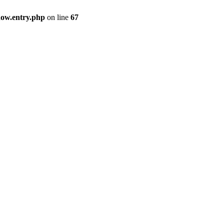
how.entry.php
on line
67