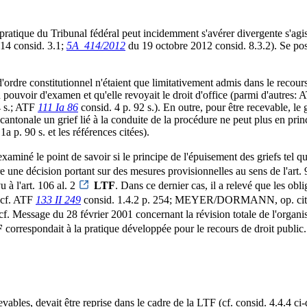
a pratique du Tribunal fédéral peut incidemment s'avérer divergente s'agiss
14 consid. 3.1;
5A_414/2012
du 19 octobre 2012 consid. 8.3.2). Se pose 
ordre constitutionnel n'étaient que limitativement admis dans le recours d
n pouvoir d'examen et qu'elle revoyait le droit d'office (parmi d'autres:
4 s.; ATF
111 Ia 86
consid. 4 p. 92 s.). En outre, pour être recevable, le g
 cantonale un grief lié à la conduite de la procédure ne peut plus en prin
1a p. 90 s. et les références citées).
xaminé le point de savoir si le principe de l'épuisement des griefs tel qu'
re une décision portant sur des mesures provisionnelles au sens de l'art.
u à l'art. 106 al. 2
LTF
. Dans ce dernier cas, il a relevé que les ob
 (cf. ATF
133 II 249
consid. 1.4.2 p. 254; MEYER/DORMANN, op. cit.,
f. Message du 28 février 2001 concernant la révision totale de l'organis
F
correspondait à la pratique développée pour le recours de droit public.
bles, devait être reprise dans le cadre de la LTF (cf. consid. 4.4.4 ci-d