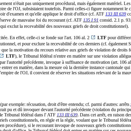
sement n'était pas uniquement procédural, mais également matériel. Les 
re de l'OJ, subsistaient toutefois. Parmi celles-ci figure notamment le 
oir d'examen et qu'elle applique le droit d'office (cf. ATF
133 III 639
co
 réserve de mauvaise foi du recourant (cf. ATF
135 I 91
consid. 2.1 p. 93
qui exclut la recevabilité des nouveaux griefs de droit constitutionnel).
tée. En effet, celle-ci se fonde sur l'art. 106 al. 2
LTF
pour différen
tionnel, et pour exclure la recevabilité de ces derniers (cf. également 
que la motivation du recours relative aux griefs de violation de droits f
LTF
), le Tribunal fédéral n'entre en matière sur une violation allég
u par l'autorité précédente, invoque à suffisance de motivation (art. 106 a
 entrer en matière, dans la mesure où la dernière instance cantonale qui
'empire de l'OJ, il convient de réserver les situations relevant de la mauv
par exemple: récusation, droit d'être entendu; cf. parmi d'autres: arrêts
ait pu et dû invoquer devant l'autorité précédente (violation du principe
le Tribunal fédéral dans l' ATF
133 III 639
. Dans cet arrêt, en raison de
riefs constitutionnels, en règle et la règle, voulant que le Tribunal fédé
(en procédure), si le recourant invoque de nouveaux griefs constitutionne
droit d'office, le Tribunal fédéral doit entrer en matière sur ces nouvea