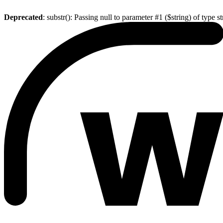
Deprecated
: substr(): Passing null to parameter #1 ($string) of type s