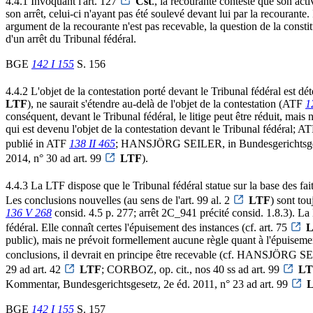
4.4.1 Invoquant l'art. 127
Cst
., la recourante conteste que son acti
son arrêt, celui-ci n'ayant pas été soulevé devant lui par la recourante
argument de la recourante n'est pas recevable, la question de la constit
d'un arrêt du Tribunal fédéral.
BGE
142 I 155
S. 156
4.4.2 L'objet de la contestation porté devant le Tribunal fédéral est dé
LTF
), ne saurait s'étendre au-delà de l'objet de la contestation (ATF
1
conséquent, devant le Tribunal fédéral, le litige peut être réduit, mais ne 
qui est devenu l'objet de la contestation devant le Tribunal fédéral; A
publié in ATF
138 II 465
; HANSJÖRG SEILER, in Bundesgerichtsgesetz,
2014, n° 30 ad art. 99
LTF
).
4.4.3 La LTF dispose que le Tribunal fédéral statue sur la base des faits
Les conclusions nouvelles (au sens de l'art. 99 al. 2
LTF
) sont tou
136 V 268
consid. 4.5 p. 277; arrêt 2C_941 précité consid. 1.8.3). La
fédéral. Elle connaît certes l'épuisement des instances (cf. art. 75
public), mais ne prévoit formellement aucune règle quant à l'épuisement
conclusions, il devrait en principe être recevable (cf. HANSJÖRG SEI
29 ad art. 42
LTF
; CORBOZ, op. cit., nos 40 ss ad art. 99
LT
Kommentar, Bundesgerichtsgesetz, 2e éd. 2011, n° 23 ad art. 99
BGE
142 I 155
S. 157