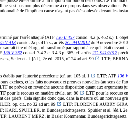
vité puisse être soumise à un impôt d'attribution des coûts. Le Tribunal ca
. Il ne s'est pas non plus déterminé à ce propos dans ses observations. P
utionnalité de l'impôt en cause n'ayant pas été soulevée devant les insta
terminé par l'arrêt attaqué (ATF
136 II 457
consid. 4.2 p. 462 s.). L'objet
25 V 413
consid. 2a p. 415 s.; arrêts
2C_941/2012
du 9 novembre 2013 
saurait être ni élargi, ni transformé par rapport à ce qu'il était devant l'a
TF
136 V 362
consid. 3.4.2 et 3.4.3 p. 365; cf. arrêts
2C_941/2012
précit
 Seiler et al. [éd.], 2e éd. 2015, n° 24 ad art. 99
LTF
; BERNAR
 établis par l'autorité précédente (cf. art. 105 al. 1
LTF
; ATF
136 V
jours exclues, et les faits nouveaux et preuves nouvelles (au sens de l'ar
 LTF ne prévoit en revanche aucune disposition quant aux arguments jurid
LTF
pour le recours en matière civile, art. 80
LTF
pour le recours en
 des griefs. Cela signifie donc que, dans la mesure où un nouveau grief s
LER, op. cit., no 32 ad art. 99
LTF
; FLORENCE AUBRY GIRARDIN, 
F
; KARL SPÜHLER, in Bundesgerichtsgesetz, Spühler et al. [éd.], 2e 
LTF
; LAURENT MERZ, in Basler Kommentar, Bundesgerichtsgesetz, 2e