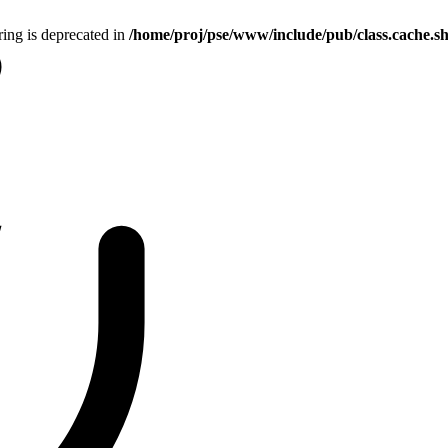
tring is deprecated in
/home/proj/pse/www/include/pub/class.cache.s