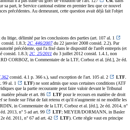
ntonal n'a pas traité du grief de violation de l'art. 127
Cst
. dans
our sa part, le Service cantonal estime en premier lieu que ce nouvel
nces précédentes. Au demeurant, cette question avait déjà fait l'objet
 du litige, délimité par les conclusions des parties (art. 107 al. 1
consid. 1.8.3;
2C_446/2007
du 22 janvier 2008 consid. 2.2). Par
utorité précédente, qui l'a fixé dans le dispositif de l'arrêt entrepris (et
é consid. 1.8.3;
2C_25/2011
du 3 juillet 2012 consid. 1.4.1, non
D CORBOZ, in Commentaire de la LTF, Corboz et al. [éd.], 2e éd.
 362
consid. 4.1 p. 366 s.), sauf exception de l'art. 105 al. 2
LTF
.
t. 99 al. 1
LTF
) ne sont admis que sous certaines conditions (ATF
iques que la partie recourante peut faire valoir devant le Tribunal
 matière pénale et art. 86
LTF
pour le recours en matière de droit
e fonde sur l'état de fait retenu et qu'il n'augmente ni ne modifie les
in Commentaire de la LTF, Corboz et al. [éd.], 2e éd. 2014, n°
éd. 2013, n° 5 ad art. 99
LTF
; MEYER/DORMANN, in Basler
 éd. 2011, n° 67 ad art. 42
LTF
). Cette règle vaut en principe