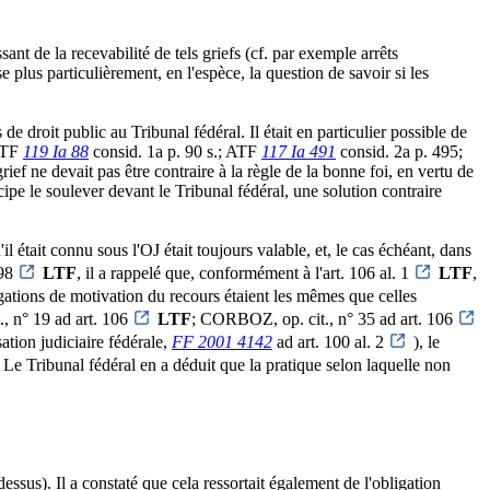
ant de la recevabilité de tels griefs (cf. par exemple arrêts
plus particulièrement, en l'espèce, la question de savoir si les
e droit public au Tribunal fédéral. Il était en particulier possible de
 ATF
119 Ia 88
consid. 1a p. 90 s.; ATF
117 Ia 491
consid. 2a p. 495;
rief ne devait pas être contraire à la règle de la bonne foi, en vertu de
cipe le soulever devant le Tribunal fédéral, une solution contraire
il était connu sous l'OJ était toujours valable, et, le cas échéant, dans
 98
LTF
, il a rappelé que, conformément à l'art. 106 al. 1
LTF
,
ligations de motivation du recours étaient les mêmes que celles
 n° 19 ad art. 106
LTF
; CORBOZ, op. cit., n° 35 ad art. 106
ation judiciaire fédérale,
FF 2001 4142
ad art. 100 al. 2
), le
 Le Tribunal fédéral en a déduit que la pratique selon laquelle non
essus). Il a constaté que cela ressortait également de l'obligation