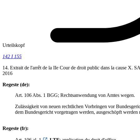
Urteilskopf
142 I 155
14. Extrait de l'arrêt de la IIe Cour de droit public dans la cause X
2016
Regeste (de):
Art. 106 Abs. 1 BGG; Rechtsanwendung von Amtes wegen.
Zulässigkeit von neuen rechtlichen Vorbringen vor Bundesgeri
dem Bundesgericht vorgetragen werden, ausgeschöpft werden m
Regeste (fr):
Art. 106 al. 1
LTF
; application du droit d'office.