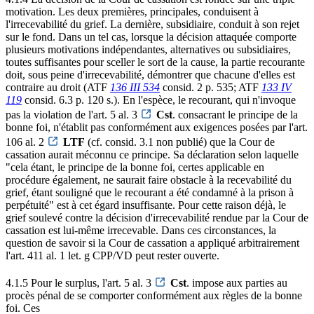
motivation. Les deux premières, principales, conduisent à
l'irrecevabilité du grief. La dernière, subsidiaire, conduit à son rejet
sur le fond. Dans un tel cas, lorsque la décision attaquée comporte
plusieurs motivations indépendantes, alternatives ou subsidiaires,
toutes suffisantes pour sceller le sort de la cause, la partie recourante
doit, sous peine d'irrecevabilité, démontrer que chacune d'elles est
contraire au droit (ATF
136 III 534
consid. 2 p. 535; ATF
133 IV
119
consid. 6.3 p. 120 s.). En l'espèce, le recourant, qui n'invoque
pas la violation de l'art. 5 al. 3
Cst
. consacrant le principe de la
bonne foi, n'établit pas conformément aux exigences posées par l'art.
106 al. 2
LTF
(cf. consid. 3.1 non publié) que la Cour de
cassation aurait méconnu ce principe. Sa déclaration selon laquelle
"cela étant, le principe de la bonne foi, certes applicable en
procédure également, ne saurait faire obstacle à la recevabilité du
grief, étant souligné que le recourant a été condamné à la prison à
perpétuité" est à cet égard insuffisante. Pour cette raison déjà, le
grief soulevé contre la décision d'irrecevabilité rendue par la Cour de
cassation est lui-même irrecevable. Dans ces circonstances, la
question de savoir si la Cour de cassation a appliqué arbitrairement
l'art. 411 al. 1 let. g CPP/VD peut rester ouverte.
4.1.5 Pour le surplus, l'art. 5 al. 3
Cst
. impose aux parties au
procès pénal de se comporter conformément aux règles de la bonne
foi. Ces