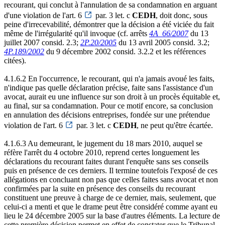
recourant, qui conclut à l'annulation de sa condamnation en arguant
d'une violation de l'art. 6
par. 3 let. c
CEDH
, doit donc, sous
peine d'irrecevabilité, démontrer que la décision a été viciée du fait
même de l'irrégularité qu'il invoque (cf. arrêts
4A_66/2007
du 13
juillet 2007 consid. 2.3;
2P.20/2005
du 13 avril 2005 consid. 3.2;
4P.189/2002
du 9 décembre 2002 consid. 3.2.2 et les références
citées).
4.1.6.2 En l'occurrence, le recourant, qui n'a jamais avoué les faits,
n'indique pas quelle déclaration précise, faite sans l'assistance d'un
avocat, aurait eu une influence sur son droit à un procès équitable et,
au final, sur sa condamnation. Pour ce motif encore, sa conclusion
en annulation des décisions entreprises, fondée sur une prétendue
violation de l'art. 6
par. 3 let. c
CEDH
, ne peut qu'être écartée.
4.1.6.3 Au demeurant, le jugement du 18 mars 2010, auquel se
réfère l'arrêt du 4 octobre 2010, reprend certes longuement les
déclarations du recourant faites durant l'enquête sans ses conseils
puis en présence de ces derniers. Il termine toutefois l'exposé de ces
allégations en concluant non pas que celles faites sans avocat et non
confirmées par la suite en présence des conseils du recourant
constituent une preuve à charge de ce dernier, mais, seulement, que
celui-ci a menti et que le drame peut être considéré comme ayant eu
lieu le 24 décembre 2005 sur la base d'autres éléments. La lecture de
cette première décision permet en effet de constater que le Tribunal