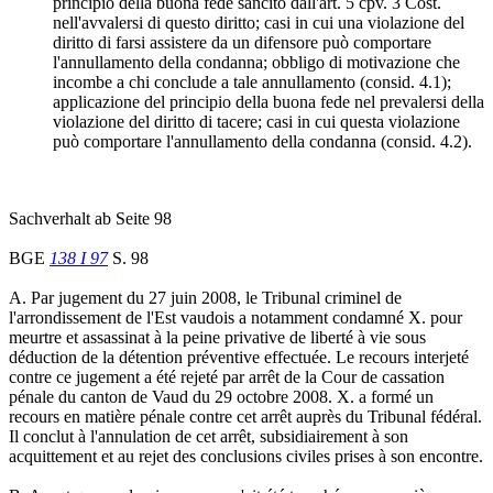
principio della buona fede sancito dall'art. 5 cpv. 3 Cost.
nell'avvalersi di questo diritto; casi in cui una violazione del
diritto di farsi assistere da un difensore può comportare
l'annullamento della condanna; obbligo di motivazione che
incombe a chi conclude a tale annullamento (consid. 4.1);
applicazione del principio della buona fede nel prevalersi della
violazione del diritto di tacere; casi in cui questa violazione
può comportare l'annullamento della condanna (consid. 4.2).
Sachverhalt ab Seite 98
BGE
138 I 97
S. 98
A. Par jugement du 27 juin 2008, le Tribunal criminel de
l'arrondissement de l'Est vaudois a notamment condamné X. pour
meurtre et assassinat à la peine privative de liberté à vie sous
déduction de la détention préventive effectuée. Le recours interjeté
contre ce jugement a été rejeté par arrêt de la Cour de cassation
pénale du canton de Vaud du 29 octobre 2008. X. a formé un
recours en matière pénale contre cet arrêt auprès du Tribunal fédéral.
Il conclut à l'annulation de cet arrêt, subsidiairement à son
acquittement et au rejet des conclusions civiles prises à son encontre.