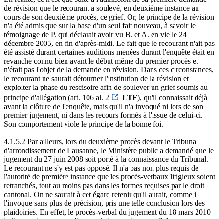
de révision que le recourant a soulevé, en deuxième instance au
cours de son deuxième procès, ce grief. Or, le principe de la révision
n'a été admis que sur la base d'un seul fait nouveau, à savoir le
témoignage de P. qui déclarait avoir vu B. et A. en vie le 24
décembre 2005, en fin d'après-midi. Le fait que le recourant n'ait pas
été assisté durant certaines auditions menées durant l'enquête était en
revanche connu bien avant le début même du premier procès et
n'était pas l'objet de la demande en révision. Dans ces circonstances,
le recourant ne saurait détourner l'institution de la révision et
exploiter la phase du rescisoire afin de soulever un grief soumis au
principe d'allégation (art. 106 al. 2
LTF
), qu'il connaissait déjà
avant la clôture de l'enquête, mais qu'il n'a invoqué ni lors de son
premier jugement, ni dans les recours formés à l'issue de celui-ci.
Son comportement viole le principe de la bonne foi.
4.1.5.2 Par ailleurs, lors du deuxième procès devant le Tribunal
d'arrondissement de Lausanne, le Ministère public a demandé que le
jugement du 27 juin 2008 soit porté à la connaissance du Tribunal.
Le recourant ne s'y est pas opposé. Il n'a pas non plus requis de
l'autorité de première instance que les procès-verbaux litigieux soient
retranchés, tout au moins pas dans les formes requises par le droit
cantonal. On ne saurait à cet égard retenir qu'il aurait, comme il
l'invoque sans plus de précision, pris une telle conclusion lors des
plaidoiries. En effet, le procès-verbal du jugement du 18 mars 2010