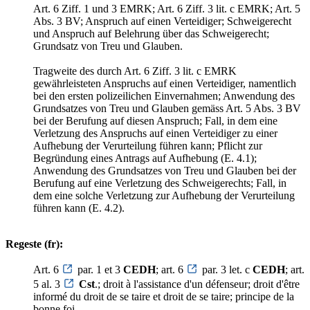
Art. 6 Ziff. 1 und 3 EMRK; Art. 6 Ziff. 3 lit. c EMRK; Art. 5
Abs. 3 BV; Anspruch auf einen Verteidiger; Schweigerecht
und Anspruch auf Belehrung über das Schweigerecht;
Grundsatz von Treu und Glauben.
Tragweite des durch Art. 6 Ziff. 3 lit. c EMRK
gewährleisteten Anspruchs auf einen Verteidiger, namentlich
bei den ersten polizeilichen Einvernahmen; Anwendung des
Grundsatzes von Treu und Glauben gemäss Art. 5 Abs. 3 BV
bei der Berufung auf diesen Anspruch; Fall, in dem eine
Verletzung des Anspruchs auf einen Verteidiger zu einer
Aufhebung der Verurteilung führen kann; Pflicht zur
Begründung eines Antrags auf Aufhebung (E. 4.1);
Anwendung des Grundsatzes von Treu und Glauben bei der
Berufung auf eine Verletzung des Schweigerechts; Fall, in
dem eine solche Verletzung zur Aufhebung der Verurteilung
führen kann (E. 4.2).
Regeste (fr):
Art. 6
par. 1 et 3
CEDH
; art. 6
par. 3 let. c
CEDH
; art.
5 al. 3
Cst
.; droit à l'assistance d'un défenseur; droit d'être
informé du droit de se taire et droit de se taire; principe de la
bonne foi.