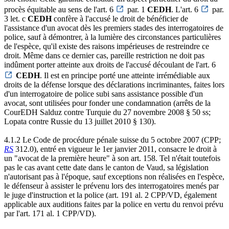
procès équitable au sens de l'art. 6
par. 1
CEDH
. L'art. 6
par.
3 let. c
CEDH
confère à l'accusé le droit de bénéficier de
l'assistance d'un avocat dès les premiers stades des interrogatoires de
police, sauf à démontrer, à la lumière des circonstances particulières
de l'espèce, qu'il existe des raisons impérieuses de restreindre ce
droit. Même dans ce dernier cas, pareille restriction ne doit pas
indûment porter atteinte aux droits de l'accusé découlant de l'art. 6
CEDH
. Il est en principe porté une atteinte irrémédiable aux
droits de la défense lorsque des déclarations incriminantes, faites lors
d'un interrogatoire de police subi sans assistance possible d'un
avocat, sont utilisées pour fonder une condamnation (arrêts de la
CourEDH Salduz contre Turquie du 27 novembre 2008 § 50 ss;
Lopata contre Russie du 13 juillet 2010 § 130).
4.1.2 Le Code de procédure pénale suisse du 5 octobre 2007 (CPP;
RS
312.0), entré en vigueur le 1er janvier 2011, consacre le droit à
un "avocat de la première heure" à son art. 158. Tel n'était toutefois
pas le cas avant cette date dans le canton de Vaud, sa législation
n'autorisant pas à l'époque, sauf exceptions non réalisées en l'espèce,
le défenseur à assister le prévenu lors des interrogatoires menés par
le juge d'instruction et la police (art. 191 al. 2 CPP/VD, également
applicable aux auditions faites par la police en vertu du renvoi prévu
par l'art. 171 al. 1 CPP/VD).