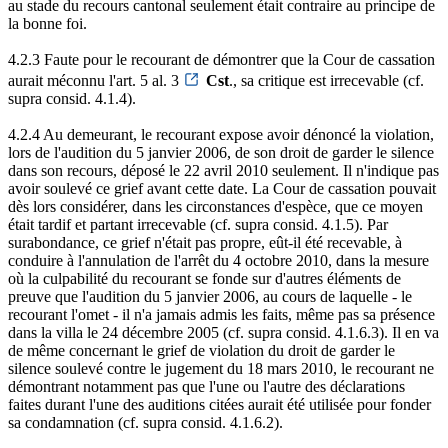
au stade du recours cantonal seulement était contraire au principe de
la bonne foi.
4.2.3 Faute pour le recourant de démontrer que la Cour de cassation
aurait méconnu l'art. 5 al. 3
Cst
., sa critique est irrecevable (cf.
supra consid. 4.1.4).
4.2.4 Au demeurant, le recourant expose avoir dénoncé la violation,
lors de l'audition du 5 janvier 2006, de son droit de garder le silence
dans son recours, déposé le 22 avril 2010 seulement. Il n'indique pas
avoir soulevé ce grief avant cette date. La Cour de cassation pouvait
dès lors considérer, dans les circonstances d'espèce, que ce moyen
était tardif et partant irrecevable (cf. supra consid. 4.1.5). Par
surabondance, ce grief n'était pas propre, eût-il été recevable, à
conduire à l'annulation de l'arrêt du 4 octobre 2010, dans la mesure
où la culpabilité du recourant se fonde sur d'autres éléments de
preuve que l'audition du 5 janvier 2006, au cours de laquelle - le
recourant l'omet - il n'a jamais admis les faits, même pas sa présence
dans la villa le 24 décembre 2005 (cf. supra consid. 4.1.6.3). Il en va
de même concernant le grief de violation du droit de garder le
silence soulevé contre le jugement du 18 mars 2010, le recourant ne
démontrant notamment pas que l'une ou l'autre des déclarations
faites durant l'une des auditions citées aurait été utilisée pour fonder
sa condamnation (cf. supra consid. 4.1.6.2).