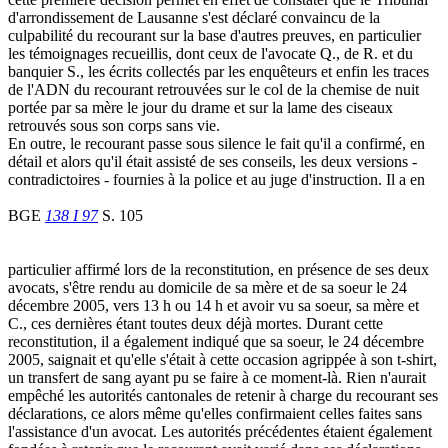
d'arrondissement de Lausanne s'est déclaré convaincu de la
culpabilité du recourant sur la base d'autres preuves, en particulier
les témoignages recueillis, dont ceux de l'avocate Q., de R. et du
banquier S., les écrits collectés par les enquêteurs et enfin les traces
de l'ADN du recourant retrouvées sur le col de la chemise de nuit
portée par sa mère le jour du drame et sur la lame des ciseaux
retrouvés sous son corps sans vie.
En outre, le recourant passe sous silence le fait qu'il a confirmé, en
détail et alors qu'il était assisté de ses conseils, les deux versions -
contradictoires - fournies à la police et au juge d'instruction. Il a en
BGE
138 I 97
S. 105
particulier affirmé lors de la reconstitution, en présence de ses deux
avocats, s'être rendu au domicile de sa mère et de sa soeur le 24
décembre 2005, vers 13 h ou 14 h et avoir vu sa soeur, sa mère et
C., ces dernières étant toutes deux déjà mortes. Durant cette
reconstitution, il a également indiqué que sa soeur, le 24 décembre
2005, saignait et qu'elle s'était à cette occasion agrippée à son t-shirt,
un transfert de sang ayant pu se faire à ce moment-là. Rien n'aurait
empêché les autorités cantonales de retenir à charge du recourant ses
déclarations, ce alors même qu'elles confirmaient celles faites sans
l'assistance d'un avocat. Les autorités précédentes étaient également