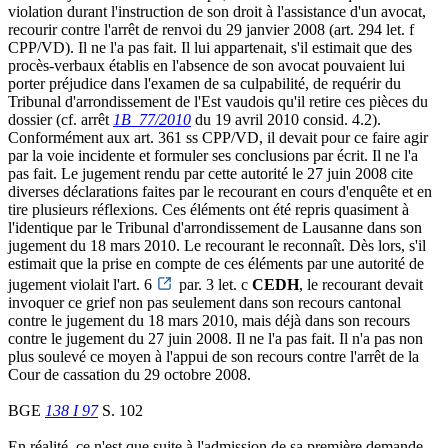
violation durant l'instruction de son droit à l'assistance d'un avocat,
recourir contre l'arrêt de renvoi du 29 janvier 2008 (art. 294 let. f
CPP/VD). Il ne l'a pas fait. Il lui appartenait, s'il estimait que des
procès-verbaux établis en l'absence de son avocat pouvaient lui
porter préjudice dans l'examen de sa culpabilité, de requérir du
Tribunal d'arrondissement de l'Est vaudois qu'il retire ces pièces du
dossier (cf. arrêt
1B_77/2010
du 19 avril 2010 consid. 4.2).
Conformément aux art. 361 ss CPP/VD, il devait pour ce faire agir
par la voie incidente et formuler ses conclusions par écrit. Il ne l'a
pas fait. Le jugement rendu par cette autorité le 27 juin 2008 cite
diverses déclarations faites par le recourant en cours d'enquête et en
tire plusieurs réflexions. Ces éléments ont été repris quasiment à
l'identique par le Tribunal d'arrondissement de Lausanne dans son
jugement du 18 mars 2010. Le recourant le reconnaît. Dès lors, s'il
estimait que la prise en compte de ces éléments par une autorité de
jugement violait l'art. 6
par. 3 let. c
CEDH
, le recourant devait
invoquer ce grief non pas seulement dans son recours cantonal
contre le jugement du 18 mars 2010, mais déjà dans son recours
contre le jugement du 27 juin 2008. Il ne l'a pas fait. Il n'a pas non
plus soulevé ce moyen à l'appui de son recours contre l'arrêt de la
Cour de cassation du 29 octobre 2008.
BGE
138 I 97
S. 102
En réalité, ce n'est que suite à l'admission de sa première demande