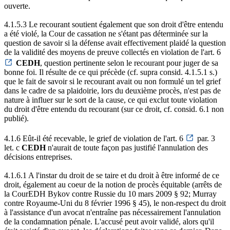
ouverte.
4.1.5.3 Le recourant soutient également que son droit d'être entendu
a été violé, la Cour de cassation ne s'étant pas déterminée sur la
question de savoir si la défense avait effectivement plaidé la question
de la validité des moyens de preuve collectés en violation de l'art. 6
CEDH
, question pertinente selon le recourant pour juger de sa
bonne foi. Il résulte de ce qui précède (cf. supra consid. 4.1.5.1 s.)
que le fait de savoir si le recourant avait ou non formulé un tel grief
dans le cadre de sa plaidoirie, lors du deuxième procès, n'est pas de
nature à influer sur le sort de la cause, ce qui exclut toute violation
du droit d'être entendu du recourant (sur ce droit, cf. consid. 6.1 non
publié).
4.1.6 Eût-il été recevable, le grief de violation de l'art. 6
par. 3
let. c
CEDH
n'aurait de toute façon pas justifié l'annulation des
décisions entreprises.
4.1.6.1 A l'instar du droit de se taire et du droit à être informé de ce
droit, également au coeur de la notion de procès équitable (arrêts de
la CourEDH Bykov contre Russie du 10 mars 2009 § 92; Murray
contre Royaume-Uni du 8 février 1996 § 45), le non-respect du droit
à l'assistance d'un avocat n'entraîne pas nécessairement l'annulation
de la condamnation pénale. L'accusé peut avoir validé, alors qu'il