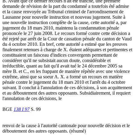
B. Avant que ce dernier recours n'ait été tranché, une première
demande de révision de la part du condamné a toutefois été admise
et la cause renvoyée au Tribunal criminel de l'arrondissement de
Lausanne pour nouvelle instruction et nouveau jugement. Suite à
une nouvelle instruction complète de la cause, cette autorité a, par
jugement du 18 mars 2010, maintenu la condamnation pénale
prononcée le 27 juin 2008. Le recours formé contre cette décision a
été rejeté par arrêt de la Cour de cassation pénale du canton de Vaud
du 4 octobre 2010. En bref, cette autorité a estimé que les preuves
finalement retenues à charge de X. étaient adéquates et pertinentes et
constituaient un faisceau d'indices convergents permettant de
considérer qu'il ne subsistait aucun doute, considérable et
irréductible, quant au fait qu'il avait tué le 24 décembre 2005 sa
mère B. et C., en les frappant de manière répétée avec une violence
extrême, ainsi que sa soeur A. X. a formé un recours en matière
pénale contre le jugement du 18 mars 2010 et l'arrêt du 4 octobre
suivant. Il conclut à l'annulation de ces décisions, à son acquittement
et au déboutement des autres opposants. Subsidiairement, il requiert
l'annulation de ces décisions, le
BGE
138 I 97
S. 99
renvoi de la cause à l'autorité cantonale pour nouvelle décision et le
déboutement des autres opposants. (résumé)