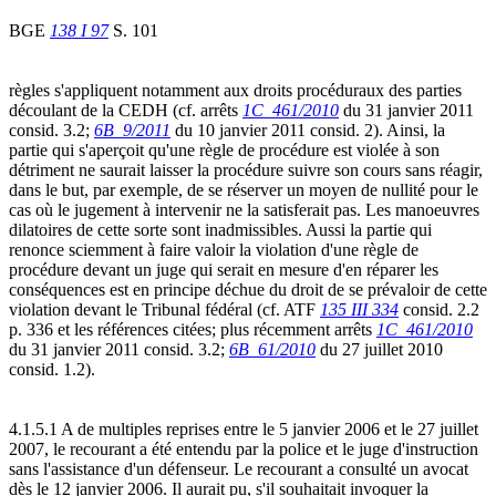
BGE
138 I 97
S. 101
règles s'appliquent notamment aux droits procéduraux des parties
découlant de la CEDH (cf. arrêts
1C_461/2010
du 31 janvier 2011
consid. 3.2;
6B_9/2011
du 10 janvier 2011 consid. 2). Ainsi, la
partie qui s'aperçoit qu'une règle de procédure est violée à son
détriment ne saurait laisser la procédure suivre son cours sans réagir,
dans le but, par exemple, de se réserver un moyen de nullité pour le
cas où le jugement à intervenir ne la satisferait pas. Les manoeuvres
dilatoires de cette sorte sont inadmissibles. Aussi la partie qui
renonce sciemment à faire valoir la violation d'une règle de
procédure devant un juge qui serait en mesure d'en réparer les
conséquences est en principe déchue du droit de se prévaloir de cette
violation devant le Tribunal fédéral (cf. ATF
135 III 334
consid. 2.2
p. 336 et les références citées; plus récemment arrêts
1C_461/2010
du 31 janvier 2011 consid. 3.2;
6B_61/2010
du 27 juillet 2010
consid. 1.2).
4.1.5.1 A de multiples reprises entre le 5 janvier 2006 et le 27 juillet
2007, le recourant a été entendu par la police et le juge d'instruction
sans l'assistance d'un défenseur. Le recourant a consulté un avocat
dès le 12 janvier 2006. Il aurait pu, s'il souhaitait invoquer la