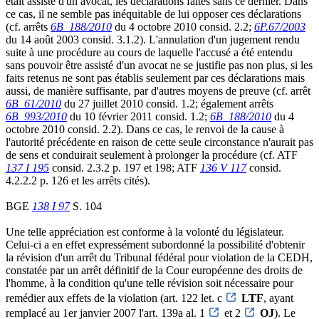
était assisté d'un avocat, les déclarations faites sans ce dernier. Dans
ce cas, il ne semble pas inéquitable de lui opposer ces déclarations
(cf. arrêts
6B_188/2010
du 4 octobre 2010 consid. 2.2;
6P.67/2003
du 14 août 2003 consid. 3.1.2). L'annulation d'un jugement rendu
suite à une procédure au cours de laquelle l'accusé a été entendu
sans pouvoir être assisté d'un avocat ne se justifie pas non plus, si les
faits retenus ne sont pas établis seulement par ces déclarations mais
aussi, de manière suffisante, par d'autres moyens de preuve (cf. arrêt
6B_61/2010
du 27 juillet 2010 consid. 1.2; également arrêts
6B_993/2010
du 10 février 2011 consid. 1.2;
6B_188/2010
du 4
octobre 2010 consid. 2.2). Dans ce cas, le renvoi de la cause à
l'autorité précédente en raison de cette seule circonstance n'aurait pas
de sens et conduirait seulement à prolonger la procédure (cf. ATF
137 I 195
consid. 2.3.2 p. 197 et 198; ATF
136 V 117
consid.
4.2.2.2 p. 126 et les arrêts cités).
BGE
138 I 97
S. 104
Une telle appréciation est conforme à la volonté du législateur.
Celui-ci a en effet expressément subordonné la possibilité d'obtenir
la révision d'un arrêt du Tribunal fédéral pour violation de la CEDH,
constatée par un arrêt définitif de la Cour européenne des droits de
l'homme, à la condition qu'une telle révision soit nécessaire pour
remédier aux effets de la violation (art. 122 let. c
LTF
, ayant
remplacé au 1er janvier 2007 l'art. 139a al. 1
et 2
OJ
). Le