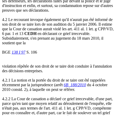
ses défenseurs, les déclarations faites par devant la police et le juge
d'instruction et enfin, et surtout, sa condamnation repose sur d'autres
preuves que ses déclarations.
4.2 Le recourant invoque également qu'il n'aurait pas été informé de
son droit de se taire lors de son audition du 5 janvier 2006. Il estime
que la Cour de cassation aurait violé les art. 411 al. 1 let. g CPP/VD,
6 par. 1 et 13
CEDH
en déclarant ce grief irrecevable.
Subsidiairement, s'en prenant au jugement du 18 mars 2010, il
soutient que la
BGE
138 I 97
S. 106
violation répétée de son droit de se taire doit conduire à l'annulation
des décisions entreprises.
4.2.1 La notion et la portée du droit de se taire ont été rappelées
récemment par la jurisprudence (arrêt
6B_188/2010
du 4 octobre
2010 consid. 2), à laquelle on peut se référer.
4.2.2 La Cour de cassation a déclaré ce grief irrecevable, d'une part,
parce qu'en tant que moyen relatif au déroulement de l'enquête, elle
n'était pas, aux termes de l'art. 411 al. 1 let. g CPP/VD, compétente
pour en connaître et, d'autre part, car le fait de soulever un tel grief