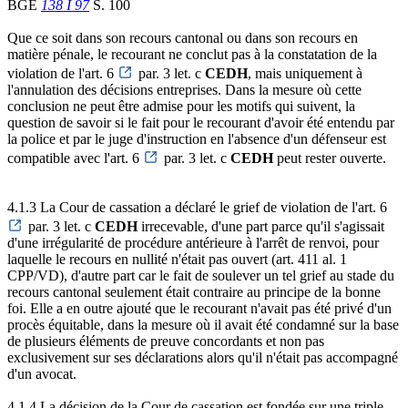
BGE
138 I 97
S. 100
Que ce soit dans son recours cantonal ou dans son recours en
matière pénale, le recourant ne conclut pas à la constatation de la
violation de l'art. 6
par. 3 let. c
CEDH
, mais uniquement à
l'annulation des décisions entreprises. Dans la mesure où cette
conclusion ne peut être admise pour les motifs qui suivent, la
question de savoir si le fait pour le recourant d'avoir été entendu par
la police et par le juge d'instruction en l'absence d'un défenseur est
compatible avec l'art. 6
par. 3 let. c
CEDH
peut rester ouverte.
4.1.3 La Cour de cassation a déclaré le grief de violation de l'art. 6
par. 3 let. c
CEDH
irrecevable, d'une part parce qu'il s'agissait
d'une irrégularité de procédure antérieure à l'arrêt de renvoi, pour
laquelle le recours en nullité n'était pas ouvert (art. 411 al. 1
CPP/VD), d'autre part car le fait de soulever un tel grief au stade du
recours cantonal seulement était contraire au principe de la bonne
foi. Elle a en outre ajouté que le recourant n'avait pas été privé d'un
procès équitable, dans la mesure où il avait été condamné sur la base
de plusieurs éléments de preuve concordants et non pas
exclusivement sur ses déclarations alors qu'il n'était pas accompagné
d'un avocat.
4.1.4 La décision de la Cour de cassation est fondée sur une triple