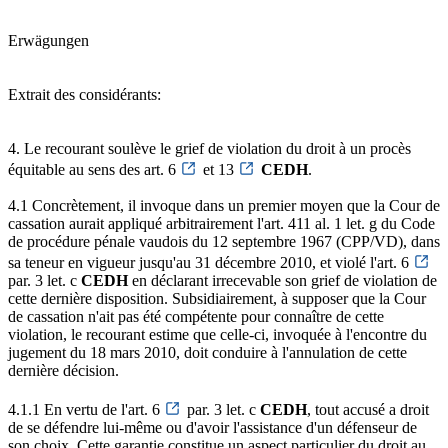
Erwägungen
Extrait des considérants:
4. Le recourant soulève le grief de violation du droit à un procès
équitable au sens des art. 6
et 13
CEDH
.
4.1 Concrètement, il invoque dans un premier moyen que la Cour de
cassation aurait appliqué arbitrairement l'art. 411 al. 1 let. g du Code
de procédure pénale vaudois du 12 septembre 1967 (CPP/VD), dans
sa teneur en vigueur jusqu'au 31 décembre 2010, et violé l'art. 6
par. 3 let. c
CEDH
en déclarant irrecevable son grief de violation de
cette dernière disposition. Subsidiairement, à supposer que la Cour
de cassation n'ait pas été compétente pour connaître de cette
violation, le recourant estime que celle-ci, invoquée à l'encontre du
jugement du 18 mars 2010, doit conduire à l'annulation de cette
dernière décision.
4.1.1 En vertu de l'art. 6
par. 3 let. c
CEDH
, tout accusé a droit
de se défendre lui-même ou d'avoir l'assistance d'un défenseur de
son choix. Cette garantie constitue un aspect particulier du droit au