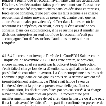
fondées à retenir que le recourant avait varié dans ses déclarations.
Dès lors, si les déclarations faites par le recourant sans l'assistance
d'un avocat ont été largement citées dans les décisions entreprises,
force est de constater, d'une part, que les faits retenus à sa charge
reposent sur d'autres moyens de preuve, et, d'autre part, que les
autorités cantonales pouvaient s'y référer dans la mesure où le
recourant les a répétées, en détail, alors qu'il était assisté de ses
conseils. Dans ces circonstances, il ne se justifie pas d'annuler les
décisions entreprises au seul motif que le recourant n'était pas
accompagné d'un défenseur lors d'auditions menées durant
l'enquête.
4.1.6.4 Le recourant invoque l'arrêt de la CourEDH Salduz contre
Turquie du 27 novembre 2008. Dans cette affaire, le prévenu,
encore mineur, avait été arrêté par la police et toute l'instruction
s'était faite à charge lors de sa détention sans qu'il ait eu la moindre
possibilité de consulter un avocat. La Cour européenne des droits de
l'homme a jugé dans ce cas que les droits de la défense avaient été
irrémédiablement restreints, car l'Etat avait fait de l'aveu de
l'intéressé devant la police la preuve essentielle justifiant sa
condamnation, les déclarations faites par ses coaccusés à sa charge
n'ayant pas été maintenues au procès. Le recourant ne peut
manifestement rien déduire de cet arrêt, dans la mesure où d'une part
il n'a jamais avoué les faits, d'autre part il a confirmé, en présence de