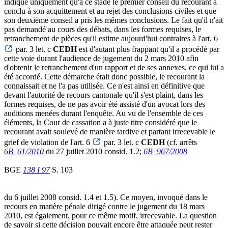
indique uniquement qu'à ce stade le premier conseil du recourant a
conclu à son acquittement et au rejet des conclusions civiles et que
son deuxième conseil a pris les mêmes conclusions. Le fait qu'il n'ait
pas demandé au cours des débats, dans les formes requises, le
retranchement de pièces qu'il estime aujourd'hui contraires à l'art. 6
par. 3 let. c
CEDH
est d'autant plus frappant qu'il a procédé par
cette voie durant l'audience de jugement du 2 mars 2010 afin
d'obtenir le retranchement d'un rapport et de ses annexes, ce qui lui a
été accordé. Cette démarche était donc possible, le recourant la
connaissait et ne l'a pas utilisée. Ce n'est ainsi en définitive que
devant l'autorité de recours cantonale qu'il s'est plaint, dans les
formes requises, de ne pas avoir été assisté d'un avocat lors des
auditions menées durant l'enquête. Au vu de l'ensemble de ces
éléments, la Cour de cassation a à juste titre considéré que le
recourant avait soulevé de manière tardive et partant irrecevable le
grief de violation de l'art. 6
par. 3 let. c
CEDH
(cf. arrêts
6B_61/2010
du 27 juillet 2010 consid. 1.2;
6B_967/2008
BGE
138 I 97
S. 103
du 6 juillet 2008 consid. 1.4 et 1.5). Ce moyen, invoqué dans le
recours en matière pénale dirigé contre le jugement du 18 mars
2010, est également, pour ce même motif, irrecevable. La question
de savoir si cette décision pouvait encore être attaquée peut rester