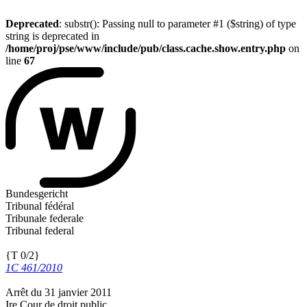
Deprecated
: substr(): Passing null to parameter #1 ($string) of type
string is deprecated in
/home/proj/pse/www/include/pub/class.cache.show.entry.php
on
line
67
Bundesgericht
Tribunal fédéral
Tribunale federale
Tribunal federal
{T 0/2}
1C 461/2010
Arrêt du 31 janvier 2011
Ire Cour de droit public