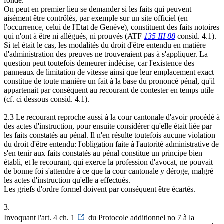
fondé.
On peut en premier lieu se demander si les faits qui peuvent
aisément être contrôlés, par exemple sur un site officiel (en
l'occurrence, celui de l'Etat de Genève), constituent des faits notoires
qui n'ont à être ni allégués, ni prouvés (ATF
135 III 88
consid. 4.1).
Si tel était le cas, les modalités du droit d'être entendu en matière
d'administration des preuves ne trouveraient pas à s'appliquer. La
question peut toutefois demeurer indécise, car l'existence des
panneaux de limitation de vitesse ainsi que leur emplacement exact
constitue de toute manière un fait à la base du prononcé pénal, qu'il
appartenait par conséquent au recourant de contester en temps utile
(cf. ci dessous consid. 4.1).
2.3 Le recourant reproche aussi à la cour cantonale d'avoir procédé à
des actes d'instruction, pour ensuite considérer qu'elle était liée par
les faits constatés au pénal. Il n'en résulte toutefois aucune violation
du droit d'être entendu: l'obligation faite à l'autorité administrative de
s'en tenir aux faits constatés au pénal constitue un principe bien
établi, et le recourant, qui exerce la profession d'avocat, ne pouvait
de bonne foi s'attendre à ce que la cour cantonale y déroge, malgré
les actes d'instruction qu'elle a effectués.
Les griefs d'ordre formel doivent par conséquent être écartés.
3.
Invoquant l'art. 4 ch. 1
du Protocole additionnel no 7 à la