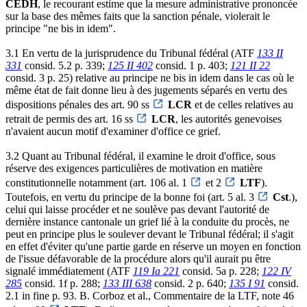
CEDH
, le recourant estime que la mesure administrative prononcée
sur la base des mêmes faits que la sanction pénale, violerait le
principe "ne bis in idem".
3.1 En vertu de la jurisprudence du Tribunal fédéral (ATF
133 II
331
consid. 5.2 p. 339;
125 II 402
consid. 1 p. 403;
121 II 22
consid. 3 p. 25) relative au principe ne bis in idem dans le cas où le
même état de fait donne lieu à des jugements séparés en vertu des
dispositions pénales des art. 90 ss
LCR
et de celles relatives au
retrait de permis des art. 16 ss
LCR
, les autorités genevoises
n'avaient aucun motif d'examiner d'office ce grief.
3.2 Quant au Tribunal fédéral, il examine le droit d'office, sous
réserve des exigences particulières de motivation en matière
constitutionnelle notamment (art. 106 al. 1
et 2
LTF
).
Toutefois, en vertu du principe de la bonne foi (art. 5 al. 3
Cst
.),
celui qui laisse procéder et ne soulève pas devant l'autorité de
dernière instance cantonale un grief lié à la conduite du procès, ne
peut en principe plus le soulever devant le Tribunal fédéral; il s'agit
en effet d'éviter qu'une partie garde en réserve un moyen en fonction
de l'issue défavorable de la procédure alors qu'il aurait pu être
signalé immédiatement (ATF
119 Ia 221
consid. 5a p. 228;
122 IV
285
consid. 1f p. 288;
133 III 638
consid. 2 p. 640;
135 I 91
consid.
2.1 in fine p. 93. B. Corboz et al., Commentaire de la LTF, note 46