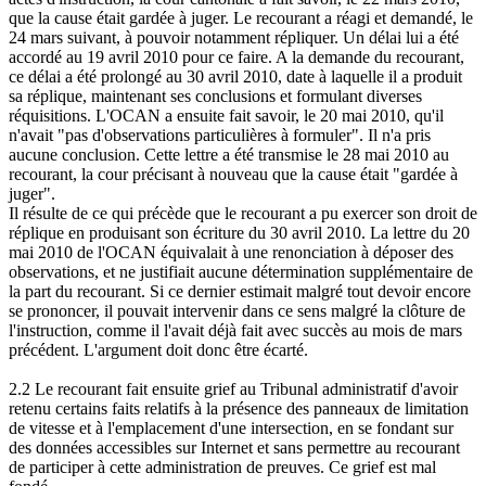
que la cause était gardée à juger. Le recourant a réagi et demandé, le
24 mars suivant, à pouvoir notamment répliquer. Un délai lui a été
accordé au 19 avril 2010 pour ce faire. A la demande du recourant,
ce délai a été prolongé au 30 avril 2010, date à laquelle il a produit
sa réplique, maintenant ses conclusions et formulant diverses
réquisitions. L'OCAN a ensuite fait savoir, le 20 mai 2010, qu'il
n'avait "pas d'observations particulières à formuler". Il n'a pris
aucune conclusion. Cette lettre a été transmise le 28 mai 2010 au
recourant, la cour précisant à nouveau que la cause était "gardée à
juger".
Il résulte de ce qui précède que le recourant a pu exercer son droit de
réplique en produisant son écriture du 30 avril 2010. La lettre du 20
mai 2010 de l'OCAN équivalait à une renonciation à déposer des
observations, et ne justifiait aucune détermination supplémentaire de
la part du recourant. Si ce dernier estimait malgré tout devoir encore
se prononcer, il pouvait intervenir dans ce sens malgré la clôture de
l'instruction, comme il l'avait déjà fait avec succès au mois de mars
précédent. L'argument doit donc être écarté.
2.2 Le recourant fait ensuite grief au Tribunal administratif d'avoir
retenu certains faits relatifs à la présence des panneaux de limitation
de vitesse et à l'emplacement d'une intersection, en se fondant sur
des données accessibles sur Internet et sans permettre au recourant
de participer à cette administration de preuves. Ce grief est mal