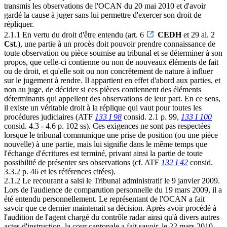
transmis les observations de l'OCAN du 20 mai 2010 et d'avoir
gardé la cause à juger sans lui permettre d'exercer son droit de
répliquer.
2.1.1 En vertu du droit d'être entendu (art. 6
CEDH
et 29 al. 2
Cst
.), une partie à un procès doit pouvoir prendre connaissance de
toute observation ou pièce soumise au tribunal et se déterminer à son
propos, que celle-ci contienne ou non de nouveaux éléments de fait
ou de droit, et qu'elle soit ou non concrètement de nature à influer
sur le jugement à rendre. Il appartient en effet d'abord aux parties, et
non au juge, de décider si ces pièces contiennent des éléments
déterminants qui appellent des observations de leur part. En ce sens,
il existe un véritable droit à la réplique qui vaut pour toutes les
procédures judiciaires (ATF
133 I 98
consid. 2.1 p. 99,
133 I 100
consid. 4.3 - 4.6 p. 102 ss). Ces exigences ne sont pas respectées
lorsque le tribunal communique une prise de position (ou une pièce
nouvelle) à une partie, mais lui signifie dans le même temps que
l'échange d'écritures est terminé, privant ainsi la partie de toute
possibilité de présenter ses observations (cf. ATF
132 I 42
consid.
3.3.2 p. 46 et les références citées).
2.1.2 Le recourant a saisi le Tribunal administratif le 9 janvier 2009.
Lors de l'audience de comparution personnelle du 19 mars 2009, il a
été entendu personnellement. Le représentant de l'OCAN a fait
savoir que ce dernier maintenait sa décision. Après avoir procédé à
l'audition de l'agent chargé du contrôle radar ainsi qu'à divers autres
actes d'instruction, la cour cantonale a fait savoir, le 22 mars 2010,