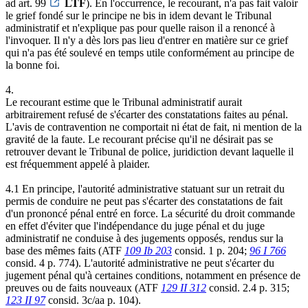
ad art. 99
LTF
). En l'occurrence, le recourant, n'a pas fait valoir
le grief fondé sur le principe ne bis in idem devant le Tribunal
administratif et n'explique pas pour quelle raison il a renoncé à
l'invoquer. Il n'y a dès lors pas lieu d'entrer en matière sur ce grief
qui n'a pas été soulevé en temps utile conformément au principe de
la bonne foi.
4.
Le recourant estime que le Tribunal administratif aurait
arbitrairement refusé de s'écarter des constatations faites au pénal.
L'avis de contravention ne comportait ni état de fait, ni mention de la
gravité de la faute. Le recourant précise qu'il ne désirait pas se
retrouver devant le Tribunal de police, juridiction devant laquelle il
est fréquemment appelé à plaider.
4.1 En principe, l'autorité administrative statuant sur un retrait du
permis de conduire ne peut pas s'écarter des constatations de fait
d'un prononcé pénal entré en force. La sécurité du droit commande
en effet d'éviter que l'indépendance du juge pénal et du juge
administratif ne conduise à des jugements opposés, rendus sur la
base des mêmes faits (ATF
109 Ib 203
consid. 1 p. 204;
96 I 766
consid. 4 p. 774). L'autorité administrative ne peut s'écarter du
jugement pénal qu'à certaines conditions, notamment en présence de
preuves ou de faits nouveaux (ATF
129 II 312
consid. 2.4 p. 315;
123 II 97
consid. 3c/aa p. 104).