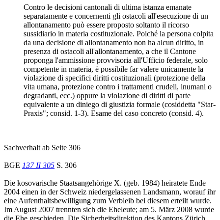
Contro le decisioni cantonali di ultima istanza emanate
separatamente e concernenti gli ostacoli all'esecuzione di un
allontanamento può essere proposto soltanto il ricorso
sussidiario in materia costituzionale. Poiché la persona colpita
da una decisione di allontanamento non ha alcun diritto, in
presenza di ostacoli all'allontanamento, a che il Cantone
proponga l'ammissione provvisoria all'Ufficio federale, solo
competente in materia, è possibile far valere unicamente la
violazione di specifici diritti costituzionali (protezione della
vita umana, protezione contro i trattamenti crudeli, inumani o
degradanti, ecc.) oppure la violazione di diritti di parte
equivalente a un diniego di giustizia formale (cosiddetta "Star-
Praxis"; consid. 1-3). Esame del caso concreto (consid. 4).
Sachverhalt ab Seite 306
BGE
137 II 305
S. 306
Die kosovarische Staatsangehörige X. (geb. 1984) heiratete Ende
2004 einen in der Schweiz niedergelassenen Landsmann, worauf ihr
eine Aufenthaltsbewilligung zum Verbleib bei diesem erteilt wurde.
Im August 2007 trennten sich die Eheleute; am 5. März 2008 wurde
die Ehe geschieden. Die Sicherheitsdirektion des Kantons Zürich