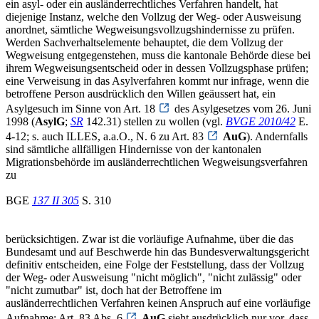
ein asyl- oder ein ausländerrechtliches Verfahren handelt, hat
diejenige Instanz, welche den Vollzug der Weg- oder Ausweisung
anordnet, sämtliche Wegweisungsvollzugshindernisse zu prüfen.
Werden Sachverhaltselemente behauptet, die dem Vollzug der
Wegweisung entgegenstehen, muss die kantonale Behörde diese bei
ihrem Wegweisungsentscheid oder in dessen Vollzugsphase prüfen;
eine Verweisung in das Asylverfahren kommt nur infrage, wenn die
betroffene Person ausdrücklich den Willen geäussert hat, ein
Asylgesuch im Sinne von Art. 18
des Asylgesetzes vom 26. Juni
1998 (
AsylG
;
SR
142.31) stellen zu wollen (vgl.
BVGE 2010/42
E.
4-12; s. auch ILLES, a.a.O., N. 6 zu Art. 83
AuG
). Andernfalls
sind sämtliche allfälligen Hindernisse von der kantonalen
Migrationsbehörde im ausländerrechtlichen Wegweisungsverfahren
zu
BGE
137 II 305
S. 310
berücksichtigen. Zwar ist die vorläufige Aufnahme, über die das
Bundesamt und auf Beschwerde hin das Bundesverwaltungsgericht
definitiv entscheiden, eine Folge der Feststellung, dass der Vollzug
der Weg- oder Ausweisung "nicht möglich", "nicht zulässig" oder
"nicht zumutbar" ist, doch hat der Betroffene im
ausländerrechtlichen Verfahren keinen Anspruch auf eine vorläufige
Aufnahme: Art. 83 Abs. 6
AuG
sieht ausdrücklich nur vor, dass