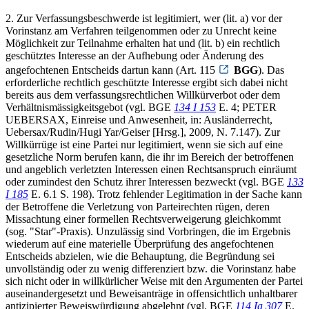
2. Zur Verfassungsbeschwerde ist legitimiert, wer (lit. a) vor der
Vorinstanz am Verfahren teilgenommen oder zu Unrecht keine
Möglichkeit zur Teilnahme erhalten hat und (lit. b) ein rechtlich
geschütztes Interesse an der Aufhebung oder Änderung des
angefochtenen Entscheids dartun kann (Art. 115
BGG
). Das
erforderliche rechtlich geschützte Interesse ergibt sich dabei nicht
bereits aus dem verfassungsrechtlichen Willkürverbot oder dem
Verhältnismässigkeitsgebot (vgl. BGE
134 I 153
E. 4; PETER
UEBERSAX, Einreise und Anwesenheit, in: Ausländerrecht,
Uebersax/Rudin/Hugi Yar/Geiser [Hrsg.], 2009, N. 7.147). Zur
Willkürrüge ist eine Partei nur legitimiert, wenn sie sich auf eine
gesetzliche Norm berufen kann, die ihr im Bereich der betroffenen
und angeblich verletzten Interessen einen Rechtsanspruch einräumt
oder zumindest den Schutz ihrer Interessen bezweckt (vgl. BGE
133
I 185
E. 6.1 S. 198). Trotz fehlender Legitimation in der Sache kann
der Betroffene die Verletzung von Parteirechten rügen, deren
Missachtung einer formellen Rechtsverweigerung gleichkommt
(sog. "Star"-Praxis). Unzulässig sind Vorbringen, die im Ergebnis
wiederum auf eine materielle Überprüfung des angefochtenen
Entscheids abzielen, wie die Behauptung, die Begründung sei
unvollständig oder zu wenig differenziert bzw. die Vorinstanz habe
sich nicht oder in willkürlicher Weise mit den Argumenten der Partei
auseinandergesetzt und Beweisanträge in offensichtlich unhaltbarer
antizipierter Beweiswürdigung abgelehnt (vgl. BGE
114 Ia 307
E.