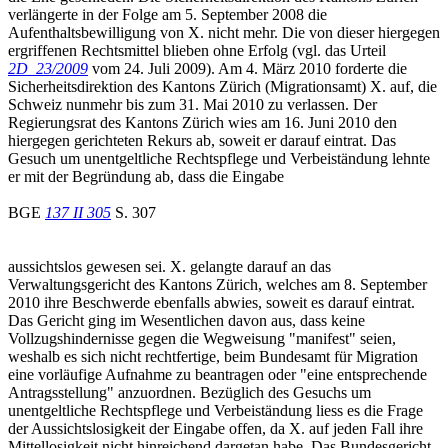
verlängerte in der Folge am 5. September 2008 die
Aufenthaltsbewilligung von X. nicht mehr. Die von dieser hiergegen
ergriffenen Rechtsmittel blieben ohne Erfolg (vgl. das Urteil
2D_23/2009
vom 24. Juli 2009). Am 4. März 2010 forderte die
Sicherheitsdirektion des Kantons Zürich (Migrationsamt) X. auf, die
Schweiz nunmehr bis zum 31. Mai 2010 zu verlassen. Der
Regierungsrat des Kantons Zürich wies am 16. Juni 2010 den
hiergegen gerichteten Rekurs ab, soweit er darauf eintrat. Das
Gesuch um unentgeltliche Rechtspflege und Verbeiständung lehnte
er mit der Begründung ab, dass die Eingabe
BGE
137 II 305
S. 307
aussichtslos gewesen sei. X. gelangte darauf an das
Verwaltungsgericht des Kantons Zürich, welches am 8. September
2010 ihre Beschwerde ebenfalls abwies, soweit es darauf eintrat.
Das Gericht ging im Wesentlichen davon aus, dass keine
Vollzugshindernisse gegen die Wegweisung "manifest" seien,
weshalb es sich nicht rechtfertige, beim Bundesamt für Migration
eine vorläufige Aufnahme zu beantragen oder "eine entsprechende
Antragsstellung" anzuordnen. Bezüglich des Gesuchs um
unentgeltliche Rechtspflege und Verbeiständung liess es die Frage
der Aussichtslosigkeit der Eingabe offen, da X. auf jeden Fall ihre
Mittellosigkeit nicht hinreichend dargetan habe. Das Bundesgericht