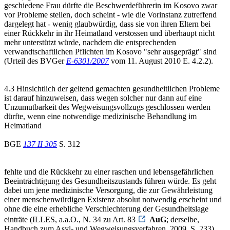
geschiedene Frau dürfte die Beschwerdeführerin im Kosovo zwar
vor Probleme stellen, doch scheint - wie die Vorinstanz zutreffend
dargelegt hat - wenig glaubwürdig, dass sie von ihren Eltern bei
einer Rückkehr in ihr Heimatland verstossen und überhaupt nicht
mehr unterstützt würde, nachdem die entsprechenden
verwandtschaftlichen Pflichten im Kosovo "sehr ausgeprägt" sind
(Urteil des BVGer
E-6301/2007
vom 11. August 2010 E. 4.2.2).
4.3 Hinsichtlich der geltend gemachten gesundheitlichen Probleme
ist darauf hinzuweisen, dass wegen solcher nur dann auf eine
Unzumutbarkeit des Wegweisungsvollzugs geschlossen werden
dürfte, wenn eine notwendige medizinische Behandlung im
Heimatland
BGE
137 II 305
S. 312
fehlte und die Rückkehr zu einer raschen und lebensgefährlichen
Beeinträchtigung des Gesundheitszustands führen würde. Es geht
dabei um jene medizinische Versorgung, die zur Gewährleistung
einer menschenwürdigen Existenz absolut notwendig erscheint und
ohne die eine erhebliche Verschlechterung der Gesundheitslage
einträte (ILLES, a.a.O., N. 34 zu Art. 83
AuG
; derselbe,
Handbuch zum Asyl- und Wegweisungsverfahren, 2009, S. 233).