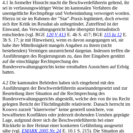
4.1 In formeller Hinsicht macht die Beschwerdeführerin geltend, ihr
sei in verfassungswidriger Weise im kantonalen Verfahren die
unentgeltliche Rechtspflege und Verbeiständung verweigert worden.
Hierzu ist sie im Rahmen der "Star"-Praxis legitimiert, doch erweist
sich ihre Kritik im Resultat als unbegründet. Zutreffend ist der
Einwand, das Verwaltungsgericht habe überspitzt formalistisch
entschieden (vgl. BGE
120 V 413
E. 4b S. 417; BGE
115 Ia 12
E.
3b S. 17; je mit Hinweisen), wenn es davon ausgegangen sei, sie
habe ihre Mittellosigkeit mangels Angaben zu ihrem (nicht
bestehenden) Vermögen unzureichend dargetan. Indessen treffen die
Ausführungen des Regierungsrats zu, dass ihre Eingaben gestützt
auf die einschlägige Rechtsprechung des
Bundesverwaltungsgerichts keine ernsthaften Aussichten auf Erfolg
hatten.
4.2 Die kantonalen Behörden haben sich eingehend mit den
Ausführungen der Beschwerdeführerin auseinandergesetzt und zur
Beurteilung ihrer Situation auf die Rechtsprechung des
Bundesverwaltungsgerichts abgestellt, welche den von ihr ins Recht
gelegten Bericht der Flüchtlingshilfe relativierte. Danach herrscht im
Kosovo zurzeit "klarerweise" keine generell unsichere, von
bewaffneten Konflikten oder jederzeit drohenden Unruhen geprägte
Lage, aufgrund derer sich die Beschwerdeführerin bei einer
Rückkehr in ihre Heimat einer konkreten Gefährdung ausgesetzt
sähe (vgl.
EMARK 2005 Nr. 24
E. 10.1 S. 215). Die Situation als