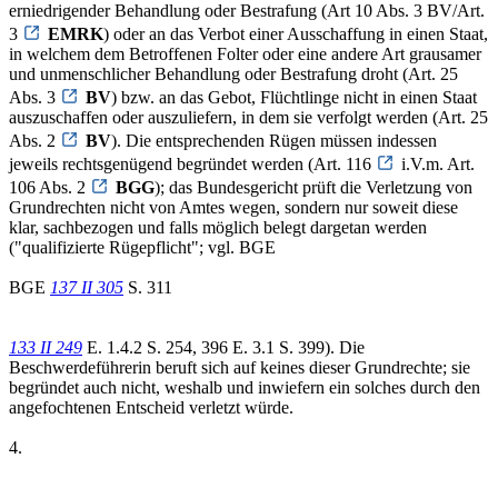
erniedrigender Behandlung oder Bestrafung (Art 10 Abs. 3 BV/Art.
3
EMRK
) oder an das Verbot einer Ausschaffung in einen Staat,
in welchem dem Betroffenen Folter oder eine andere Art grausamer
und unmenschlicher Behandlung oder Bestrafung droht (Art. 25
Abs. 3
BV
) bzw. an das Gebot, Flüchtlinge nicht in einen Staat
auszuschaffen oder auszuliefern, in dem sie verfolgt werden (Art. 25
Abs. 2
BV
). Die entsprechenden Rügen müssen indessen
jeweils rechtsgenügend begründet werden (Art. 116
i.V.m. Art.
106 Abs. 2
BGG
); das Bundesgericht prüft die Verletzung von
Grundrechten nicht von Amtes wegen, sondern nur soweit diese
klar, sachbezogen und falls möglich belegt dargetan werden
("qualifizierte Rügepflicht"; vgl. BGE
BGE
137 II 305
S. 311
133 II 249
E. 1.4.2 S. 254, 396 E. 3.1 S. 399). Die
Beschwerdeführerin beruft sich auf keines dieser Grundrechte; sie
begründet auch nicht, weshalb und inwiefern ein solches durch den
angefochtenen Entscheid verletzt würde.
4.