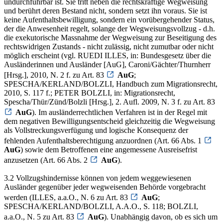
undurchführbar ist. Sie tritt neben die rechtskräftige Wegweisung
und berührt deren Bestand nicht, sondern setzt ihn voraus. Sie ist
keine Aufenthaltsbewilligung, sondern ein vorübergehender Status,
der die Anwesenheit regelt, solange der Wegweisungsvollzug - d.h.
die exekutorische Massnahme der Wegweisung zur Beseitigung des
rechtswidrigen Zustands - nicht zulässig, nicht zumutbar oder nicht
möglich erscheint (vgl. RUEDI ILLES, in: Bundesgesetz über die
Ausländerinnen und Ausländer [AuG], Caroni/Gächter/Thurnherr
[Hrsg.], 2010, N. 2 f. zu Art. 83
AuG
;
SPESCHA/KERLAND/BOLZLI, Handbuch zum Migrationsrecht,
2010, S. 117 f.; PETER BOLZLI, in: Migrationsrecht,
Spescha/Thür/Zünd/Bolzli [Hrsg.], 2. Aufl. 2009, N. 3 f. zu Art. 83
AuG
). Im ausländerrechtlichen Verfahren ist in der Regel mit
dem negativen Bewilligungsentscheid gleichzeitig die Wegweisung
als Vollstreckungsverfügung und logische Konsequenz der
fehlenden Aufenthaltsberechtigung anzuordnen (Art. 66 Abs. 1
AuG
) sowie dem Betroffenen eine angemessene Ausreisefrist
anzusetzen (Art. 66 Abs. 2
AuG
).
3.2 Vollzugshindernisse können von jedem weggewiesenen
Ausländer gegenüber jeder wegweisenden Behörde vorgebracht
werden (ILLES, a.a.O., N. 6 zu Art. 83
AuG
;
SPESCHA/KERLAND/BOLZLI, A.A.O., S. 118; BOLZLI,
a.a.O., N. 5 zu Art. 83
AuG
). Unabhängig davon, ob es sich um