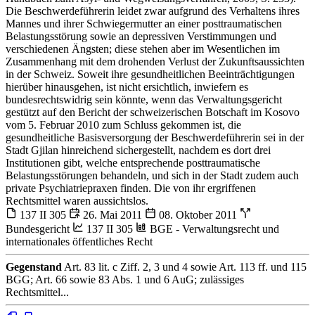
Die Beschwerdeführerin leidet zwar aufgrund des Verhaltens ihres
Mannes und ihrer Schwiegermutter an einer posttraumatischen
Belastungsstörung sowie an depressiven Verstimmungen und
verschiedenen Ängsten; diese stehen aber im Wesentlichen im
Zusammenhang mit dem drohenden Verlust der Zukunftsaussichten
in der Schweiz. Soweit ihre gesundheitlichen Beeinträchtigungen
hierüber hinausgehen, ist nicht ersichtlich, inwiefern es
bundesrechtswidrig sein könnte, wenn das Verwaltungsgericht
gestützt auf den Bericht der schweizerischen Botschaft im Kosovo
vom 5. Februar 2010 zum Schluss gekommen ist, die
gesundheitliche Basisversorgung der Beschwerdeführerin sei in der
Stadt Gjilan hinreichend sichergestellt, nachdem es dort drei
Institutionen gibt, welche entsprechende posttraumatische
Belastungsstörungen behandeln, und sich in der Stadt zudem auch
private Psychiatriepraxen finden. Die von ihr ergriffenen
Rechtsmittel waren aussichtslos.
137 II 305
26. Mai 2011
08. Oktober 2011
Bundesgericht
137 II 305
BGE - Verwaltungsrecht und
internationales öffentliches Recht
Gegenstand
Art. 83 lit. c Ziff. 2, 3 und 4 sowie Art. 113 ff. und 115
BGG; Art. 66 sowie 83 Abs. 1 und 6 AuG; zulässiges
Rechtsmittel...