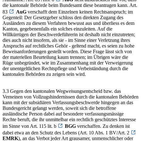
die kantonale Behörde beim Bundesamt diese beantragen kann. Art.
83
AuG
verschafft dem Einzelnen keinen Rechtsanspruch; im
Gegenteil: Der Gesetzgeber schloss den direkten Zugang des
Ausländers zu diesem Verfahren bewusst aus und überliess es dem
Kanton, gegebenenfalls ein solches einzuleiten. Auf die
Willkürrügen der Beschwerdeführerin ist deshalb nicht einzutreten;
dies auch nicht insofern, als sie - im Sinne einer Verletzung ihres
Anspruchs auf rechtliches Gehör - geltend macht, es seien zu hohe
Beweisanforderungen gestellt worden. Diese Frage lässt sich von
der materiellen Beurteilung kaum trennen; im Übrigen wäre die
Rüge unbegründet, wie im Zusammenhang mit der Verweigerung
der unentgeltlichen Rechtspflege und Verbeiständung durch die
kantonalen Behörden zu zeigen sein wird.
3.3 Gegen den kantonalen Wegweisungsentscheid bzw. das
Verneinen von Vollzugshindernissen durch die kantonalen Behörden
kann mit der subsidiären Verfassungsbeschwerde hingegen an das
Bundesgericht gelangt werden, soweit sich die betroffene
ausländische Person dabei auf besondere verfassungsmässige
Rechte beruft, die ihr unmittelbar ein rechtlich geschütztes Interesse
im Sinne von Art. 115 lit. b
BGG
verschaffen. Zu denken ist
dabei etwa an den Schutz des Lebens (Art. 10 Abs. 1 BV/Art. 2
EMRK
), an das Verbot jeder Art grausamer, unmenschlicher oder