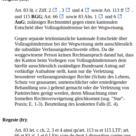
Art. 83 lit. c Ziff. 2
, 3
und 4
sowie Art. 113 ff
.
und 115
BGG
; Art. 66
sowie 83 Abs. 1
und 6
AuG
; zulässiges Rechtsmittel gegen einen kantonalen
Entscheid über Vollzugshindernisse bei der Wegweisung.
Gegen separate letztinstanzliche kantonale Entscheide über
Vollzugshindernisse bei der Wegweisung steht ausschliesslich
die subsidiäre Verfassungsbeschwerde offen. Da die
weggewiesene Person keinen Rechtsanspruch darauf hat, dass
der Kanton beim Vorliegen von Vollzugshindernissen dem
hierfür ausschliesslich zuständigen Bundesamt Antrag auf
vorläufige Aufnahme stellt, kann nur die Verletzung
besonderer verfassungsmässiger Rechte (Schutz des Lebens,
Schutz vor grausamer, unmenschlicher oder erniedrigender
Behandlung usw.) geltend gemacht oder die Verletzung von
Parteirechten gerügt werden, deren Missachtung einer
formellen Rechtsverweigerung gleichkommt (sog. "Star"-
Praxis; E. 1-3). Beurteilung des konkreten Falls (E. 4).
Regeste (fr):
Art. 83 let. c ch. 2, 3 et 4 ainsi qu'art. 113 ss et 115 LTF; art.
66 et 83 al. 1 et 6 LEtr; voie de droit à disposition contre une