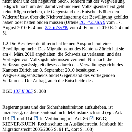
nicht mehr um den negativen Sach-, sondern mit der Wegweisung
lediglich noch um den damit verbundenen Vollzugsentscheid geht -
keine Rügen erheben, die Gegenstand des Entscheids über den
Widerruf bzw. über die Nichtverlängerung der Bewilligung gebildet
haben oder hätten bilden müssen (Urteile
2C_425/2010
vom 17.
August 2010 E. 4 und
2D_67/2009
vom 4. Februar 2010 E. 2.4 und
5).
1.2 Die Beschwerdeführerin hat keinen Anspruch auf eine
Bewilligung mehr. Das Migrationsamt des Kantons Zürich hat sie
am 4. März 2010 angehalten, die Schweiz zu verlassen, und das
Vorliegen von Vollzugshindernissen verneint. Nur noch die
Verfassungsmässigkeit dieses - durch das Verwaltungsgericht des
Kantons Zürich am 8. September 2010 bestätigten -
Wegweisungsentscheids bildet Gegenstand des vorliegenden
Verfahrens. Der Antrag, auch die Entscheide des
BGE
137 II 305
S. 308
Regierungsrats und der Sicherheitsdirektion aufzuheben, ist
unzulässig, da diese kantonal nicht letztinstanzlich sind (vgl. Art.
113
und 114
in Verbindung mit Art. 86
BGG
;
KIENER/KUHN, Rechtsschutz im Ausländerrecht, Jahrbuch für
Migrationsrecht 2005/2006 S. 91 ff., dort S. 108).