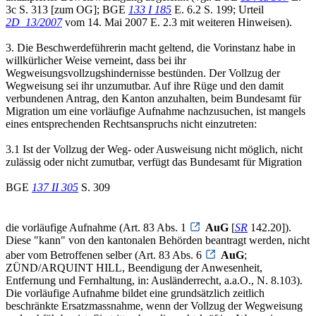
3c S. 313 [zum OG]; BGE
133 I 185
E. 6.2 S. 199; Urteil
2D_13/2007
vom 14. Mai 2007 E. 2.3 mit weiteren Hinweisen).
3. Die Beschwerdeführerin macht geltend, die Vorinstanz habe in
willkürlicher Weise verneint, dass bei ihr
Wegweisungsvollzugshindernisse bestünden. Der Vollzug der
Wegweisung sei ihr unzumutbar. Auf ihre Rüge und den damit
verbundenen Antrag, den Kanton anzuhalten, beim Bundesamt für
Migration um eine vorläufige Aufnahme nachzusuchen, ist mangels
eines entsprechenden Rechtsanspruchs nicht einzutreten:
3.1 Ist der Vollzug der Weg- oder Ausweisung nicht möglich, nicht
zulässig oder nicht zumutbar, verfügt das Bundesamt für Migration
BGE
137 II 305
S. 309
die vorläufige Aufnahme (Art. 83 Abs. 1
AuG
[
SR
142.20]).
Diese "kann" von den kantonalen Behörden beantragt werden, nicht
aber vom Betroffenen selber (Art. 83 Abs. 6
AuG
;
ZÜND/ARQUINT HILL, Beendigung der Anwesenheit,
Entfernung und Fernhaltung, in: Ausländerrecht, a.a.O., N. 8.103).
Die vorläufige Aufnahme bildet eine grundsätzlich zeitlich
beschränkte Ersatzmassnahme, wenn der Vollzug der Wegweisung