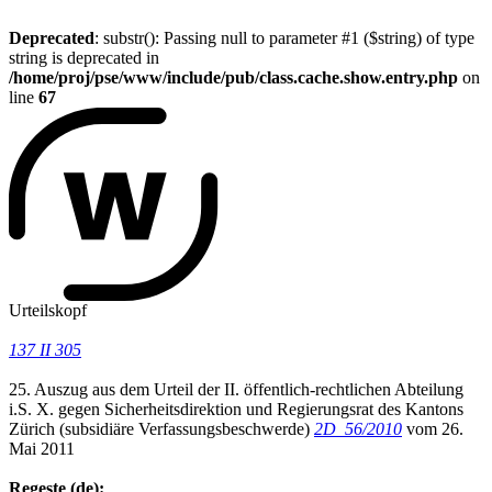
Deprecated
: substr(): Passing null to parameter #1 ($string) of type
string is deprecated in
/home/proj/pse/www/include/pub/class.cache.show.entry.php
on
line
67
Urteilskopf
137 II 305
25. Auszug aus dem Urteil der II. öffentlich-rechtlichen Abteilung
i.S. X. gegen Sicherheitsdirektion und Regierungsrat des Kantons
Zürich (subsidiäre Verfassungsbeschwerde)
2D_56/2010
vom 26.
Mai 2011
Regeste (de):