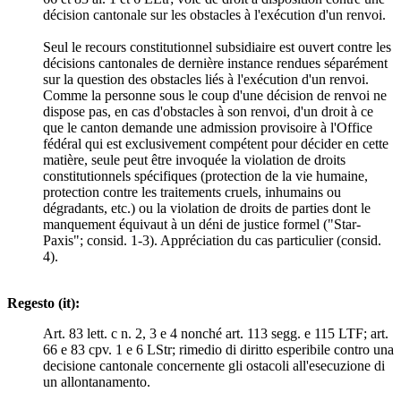
décision cantonale sur les obstacles à l'exécution d'un renvoi.
Seul le recours constitutionnel subsidiaire est ouvert contre les
décisions cantonales de dernière instance rendues séparément
sur la question des obstacles liés à l'exécution d'un renvoi.
Comme la personne sous le coup d'une décision de renvoi ne
dispose pas, en cas d'obstacles à son renvoi, d'un droit à ce
que le canton demande une admission provisoire à l'Office
fédéral qui est exclusivement compétent pour décider en cette
matière, seule peut être invoquée la violation de droits
constitutionnels spécifiques (protection de la vie humaine,
protection contre les traitements cruels, inhumains ou
dégradants, etc.) ou la violation de droits de parties dont le
manquement équivaut à un déni de justice formel ("Star-
Paxis"; consid. 1-3). Appréciation du cas particulier (consid.
4).
Regesto (it):
Art. 83 lett. c n. 2, 3 e 4 nonché art. 113 segg. e 115 LTF; art.
66 e 83 cpv. 1 e 6 LStr; rimedio di diritto esperibile contro una
decisione cantonale concernente gli ostacoli all'esecuzione di
un allontanamento.