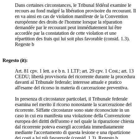
Dans certaines circonstances, le Tribunal fédéral examine le
recours au fond malgré la libération provisoire du recourant. Il
en va ainsi en cas de violation manifeste de la Convention
européenne des droits de l'homme lorsque la réparation
demandée par le recourant peut immédiatement lui être
accordée par la constatation de cette violation et une
répartition des frais qui lui soit plus favorable (consid. 1.3).
Regeste b
Regesto (it):
Art. 81 cpv. 1 lett. a e b n. 1 LTF; art. 29 cpv. 1 Cost.; art. 13
CEDU; libertà provvisoria del ricorrente durante la procedura
davanti al Tribunale federale; interesse attuale e pratico
all'esame del ricorso in materia di carcerazione preventiva.
In presenza di circostanze particolari, il Tribunale federale
esamina nel merito il ricorso nonostante la scarcerazione del
ricorrente. Siffatte circostanze sono state riconosciute in un
caso in cui era manifesta una violazione della Convenzione
europea dei diritti dell'uomo e nel quale la riparazione chiesta
dal ricorrente poteva essergli accordata immediatamente
mediante l'accertamento di questa lesione e una ripartizione
dei costi a lui più favorevole (consid. 1.3). Regesto b