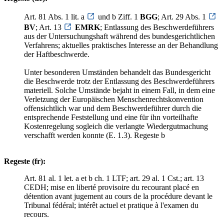
Art. 81 Abs. 1 lit. a
und b Ziff. 1
BGG
; Art. 29 Abs. 1
BV
; Art. 13
EMRK
; Entlassung des Beschwerdeführers
aus der Untersuchungshaft während des bundesgerichtlichen
Verfahrens; aktuelles praktisches Interesse an der Behandlung
der Haftbeschwerde.
Unter besonderen Umständen behandelt das Bundesgericht
die Beschwerde trotz der Entlassung des Beschwerdeführers
materiell. Solche Umstände bejaht in einem Fall, in dem eine
Verletzung der Europäischen Menschenrechtskonvention
offensichtlich war und dem Beschwerdeführer durch die
entsprechende Feststellung und eine für ihn vorteilhafte
Kostenregelung sogleich die verlangte Wiedergutmachung
verschafft werden konnte (E. 1.3). Regeste b
Regeste (fr):
Art. 81 al. 1 let. a et b ch. 1 LTF; art. 29 al. 1 Cst.; art. 13
CEDH; mise en liberté provisoire du recourant placé en
détention avant jugement au cours de la procédure devant le
Tribunal fédéral; intérêt actuel et pratique à l'examen du
recours.