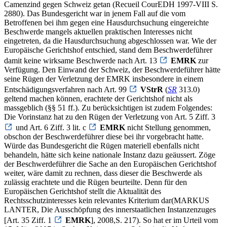
Camenzind gegen Schweiz getan (Recueil CourEDH 1997-VIII S.
2880). Das Bundesgericht war in jenem Fall auf die vom
Betroffenen bei ihm gegen eine Hausdurchsuchung eingereichte
Beschwerde mangels aktuellen praktischen Interesses nicht
eingetreten, da die Hausdurchsuchung abgeschlossen war. Wie der
Europäische Gerichtshof entschied, stand dem Beschwerdeführer
damit keine wirksame Beschwerde nach Art. 13
EMRK
zur
Verfügung. Den Einwand der Schweiz, der Beschwerdeführer hätte
seine Rügen der Verletzung der EMRK insbesondere in einem
Entschädigungsverfahren nach Art. 99
VStrR
(
SR
313.0)
geltend machen können, erachtete der Gerichtshof nicht als
massgeblich (§§ 51 ff.). Zu berücksichtigen ist zudem Folgendes:
Die Vorinstanz hat zu den Rügen der Verletzung von Art. 5 Ziff. 3
und Art. 6 Ziff. 3 lit. c
EMRK
nicht Stellung genommen,
obschon der Beschwerdeführer diese bei ihr vorgebracht hatte.
Würde das Bundesgericht die Rügen materiell ebenfalls nicht
behandeln, hätte sich keine nationale Instanz dazu geäussert. Zöge
der Beschwerdeführer die Sache an den Europäischen Gerichtshof
weiter, wäre damit zu rechnen, dass dieser die Beschwerde als
zulässig erachtete und die Rügen beurteilte. Denn für den
Europäischen Gerichtshof stellt die Aktualität des
Rechtsschutzinteresses kein relevantes Kriterium dar(MARKUS
LANTER, Die Ausschöpfung des innerstaatlichen Instanzenzuges
[Art. 35 Ziff. 1
EMRK
], 2008,S. 217). So hat er im Urteil vom