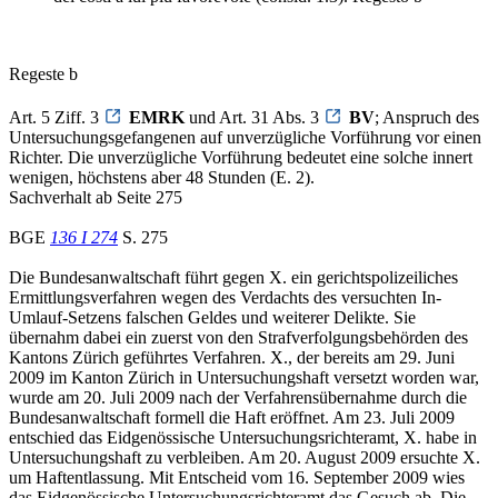
Regeste b
Art. 5 Ziff. 3
EMRK
und Art. 31 Abs. 3
BV
; Anspruch des
Untersuchungsgefangenen auf unverzügliche Vorführung vor einen
Richter. Die unverzügliche Vorführung bedeutet eine solche innert
wenigen, höchstens aber 48 Stunden (E. 2).
Sachverhalt ab Seite 275
BGE
136 I 274
S. 275
Die Bundesanwaltschaft führt gegen X. ein gerichtspolizeiliches
Ermittlungsverfahren wegen des Verdachts des versuchten In-
Umlauf-Setzens falschen Geldes und weiterer Delikte. Sie
übernahm dabei ein zuerst von den Strafverfolgungsbehörden des
Kantons Zürich geführtes Verfahren. X., der bereits am 29. Juni
2009 im Kanton Zürich in Untersuchungshaft versetzt worden war,
wurde am 20. Juli 2009 nach der Verfahrensübernahme durch die
Bundesanwaltschaft formell die Haft eröffnet. Am 23. Juli 2009
entschied das Eidgenössische Untersuchungsrichteramt, X. habe in
Untersuchungshaft zu verbleiben. Am 20. August 2009 ersuchte X.
um Haftentlassung. Mit Entscheid vom 16. September 2009 wies
das Eidgenössische Untersuchungsrichteramt das Gesuch ab. Die