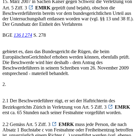
15. März 2007 in Sachen Kaiser gegen Schweiz die Verletzung von
Art. 5 Ziff. 3
EMRK
geprüft (und bejaht), obschon die
Beschwerdeführerin bereits vor dem bundesgerichtlichen Urteil aus
der Untersuchungshaft entlassen worden war (vgl. §§ 13 und 38 ff.).
Der Grundsatz der Einheit des Verfahrens
BGE
136 I 274
S. 278
gebietet es, dass das Bundesgericht die Rügen, die beim
EuropäischenGerichtshof erhoben werden können, ebenfalls prüft.
Die Beschwerde wird hier deshalb - dem Antrag des
Beschwerdeführers in seinem Schreiben vom 26. November 2009
entsprechend - materiell behandelt.
2.
2.1 Der Beschwerdeführer rügt, er sei der Haftrichterin des
Bezirksgerichts Zürich in Verletzung von Art. 5 Ziff. 3
EMRK
erst ca. 65 Stunden nach seiner Festnahme vorgeführt worden.
2.2 Gemäss Art. 5 Ziff. 3
EMRK
muss jede Person, die nach
Absatz 1 Buchstabe c von Festnahme oder Freiheitsentzug betroffen
ist, unverzüglich einem Richter (...) vorgeführt werden (vgl. ebenso