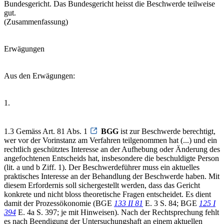
Bundesgericht. Das Bundesgericht heisst die Beschwerde teilweise
gut.
(Zusammenfassung)
Erwägungen
Aus den Erwägungen:
1.
1.3 Gemäss Art. 81 Abs. 1
BGG
ist zur Beschwerde berechtigt,
wer vor der Vorinstanz am Verfahren teilgenommen hat (...) und ein
rechtlich geschütztes Interesse an der Aufhebung oder Änderung des
angefochtenen Entscheids hat, insbesondere die beschuldigte Person
(lit. a und b Ziff. 1). Der Beschwerdeführer muss ein aktuelles
praktisches Interesse an der Behandlung der Beschwerde haben. Mit
diesem Erfordernis soll sichergestellt werden, dass das Gericht
konkrete und nicht bloss theoretische Fragen entscheidet. Es dient
damit der Prozessökonomie (BGE
133 II 81
E. 3 S. 84; BGE
125 I
394
E. 4a S. 397; je mit Hinweisen). Nach der Rechtsprechung fehlt
es nach Beendigung der Untersuchungshaft an einem aktuellen