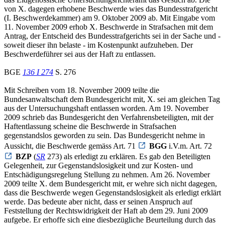
von X. dagegen erhobene Beschwerde wies das Bundesstrafgericht
(I. Beschwerdekammer) am 9. Oktober 2009 ab. Mit Eingabe vom
11. November 2009 erhob X. Beschwerde in Strafsachen mit dem
Antrag, der Entscheid des Bundesstrafgerichts sei in der Sache und -
soweit dieser ihn belaste - im Kostenpunkt aufzuheben. Der
Beschwerdeführer sei aus der Haft zu entlassen.
BGE
136 I 274
S. 276
Mit Schreiben vom 18. November 2009 teilte die
Bundesanwaltschaft dem Bundesgericht mit, X. sei am gleichen Tag
aus der Untersuchungshaft entlassen worden. Am 19. November
2009 schrieb das Bundesgericht den Verfahrensbeteiligten, mit der
Haftentlassung scheine die Beschwerde in Strafsachen
gegenstandslos geworden zu sein. Das Bundesgericht nehme in
Aussicht, die Beschwerde gemäss Art. 71
BGG
i.V.m. Art. 72
BZP
(
SR
273) als erledigt zu erklären. Es gab den Beteiligten
Gelegenheit, zur Gegenstandslosigkeit und zur Kosten- und
Entschädigungsregelung Stellung zu nehmen. Am 26. November
2009 teilte X. dem Bundesgericht mit, er wehre sich nicht dagegen,
dass die Beschwerde wegen Gegenstandslosigkeit als erledigt erklärt
werde. Das bedeute aber nicht, dass er seinen Anspruch auf
Feststellung der Rechtswidrigkeit der Haft ab dem 29. Juni 2009
aufgebe. Er erhoffe sich eine diesbezügliche Beurteilung durch das