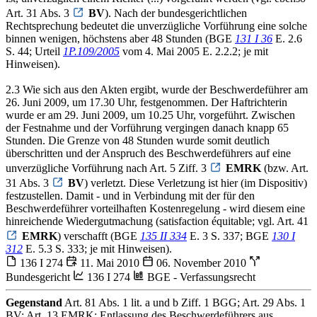
Art. 31 Abs. 3
BV
). Nach der bundesgerichtlichen
Rechtsprechung bedeutet die unverzügliche Vorführung eine solche
binnen wenigen, höchstens aber 48 Stunden (BGE
131 I 36
E. 2.6
S. 44; Urteil
1P.109/2005
vom 4. Mai 2005 E. 2.2.2; je mit
Hinweisen).
2.3 Wie sich aus den Akten ergibt, wurde der Beschwerdeführer am
26. Juni 2009, um 17.30 Uhr, festgenommen. Der Haftrichterin
wurde er am 29. Juni 2009, um 10.25 Uhr, vorgeführt. Zwischen
der Festnahme und der Vorführung vergingen danach knapp 65
Stunden. Die Grenze von 48 Stunden wurde somit deutlich
überschritten und der Anspruch des Beschwerdeführers auf eine
unverzügliche Vorführung nach Art. 5 Ziff. 3
EMRK
(bzw. Art.
31 Abs. 3
BV
) verletzt. Diese Verletzung ist hier (im Dispositiv)
festzustellen. Damit - und in Verbindung mit der für den
Beschwerdeführer vorteilhaften Kostenregelung - wird diesem eine
hinreichende Wiedergutmachung (satisfaction équitable; vgl. Art. 41
EMRK
) verschafft (BGE
135 II 334
E. 3 S. 337; BGE
130 I
312
E. 5.3 S. 333; je mit Hinweisen).
136 I 274
11. Mai 2010
06. November 2010
Bundesgericht
136 I 274
BGE - Verfassungsrecht
Gegenstand
Art. 81 Abs. 1 lit. a und b Ziff. 1 BGG; Art. 29 Abs. 1
BV; Art. 13 EMRK; Entlassung des Beschwerdeführers aus...