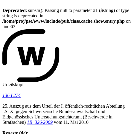
Deprecated
: substr(): Passing null to parameter #1 ($string) of type
string is deprecated in
/home/proj/pse/www/include/pub/class.cache.show.entry.php
on
line
67
Urteilskopf
136 I 274
25. Auszug aus dem Urteil der I. öffentlich-rechtlichen Abteilung
i.S. X. gegen Schweizerische Bundesanwaltschaft und
Eidgenössisches Untersuchungsrichteramt (Beschwerde in
Strafsachen)
1B_326/2009
vom 11. Mai 2010
Regeste (de):