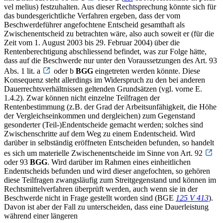
vel melius) festzuhalten. Aus dieser Rechtsprechung könnte sich für
das bundesgerichtliche Verfahren ergeben, dass der vom
Beschwerdeführer angefochtene Entscheid gesamthaft als
Zwischenentscheid zu betrachten wäre, also auch soweit er (für die
Zeit vom 1. August 2003 bis 29. Februar 2004) über die
Rentenberechtigung abschliessend befindet, was zur Folge hätte,
dass auf die Beschwerde nur unter den Voraussetzungen des Art. 93
Abs. 1 lit. a
oder b
BGG
eingetreten werden könnte. Diese
Konsequenz steht allerdings im Widerspruch zu den bei anderen
Dauerrechtsverhältnissen geltenden Grundsätzen (vgl. vorne E.
1.4.2). Zwar können nicht einzelne Teilfragen der
Rentenbestimmung (z.B. der Grad der Arbeitsunfähigkeit, die Höhe
der Vergleichseinkommen und dergleichen) zum Gegenstand
gesonderter (Teil-)Endentscheide gemacht werden; solches sind
Zwischenschritte auf dem Weg zu einem Endentscheid. Wird
darüber in selbständig eröffneten Entscheiden befunden, so handelt
es sich um materielle Zwischenentscheide im Sinne von Art. 92
oder 93
BGG
. Wird darüber im Rahmen eines einheitlichen
Endentscheids befunden und wird dieser angefochten, so gehören
diese Teilfragen zwangsläufig zum Streitgegenstand und können im
Rechtsmittelverfahren überprüft werden, auch wenn sie in der
Beschwerde nicht in Frage gestellt worden sind (BGE
125 V 413
).
Davon ist aber der Fall zu unterscheiden, dass eine Dauerleistung
während einer längeren