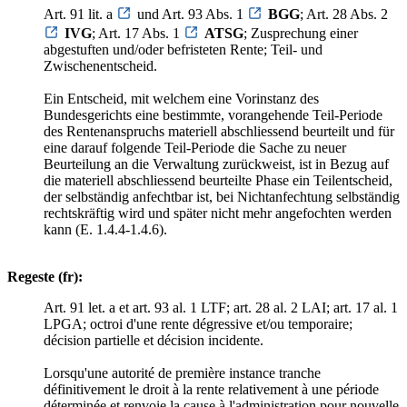
Art. 91 lit. a
und Art. 93 Abs. 1
BGG
; Art. 28 Abs. 2
IVG
; Art. 17 Abs. 1
ATSG
; Zusprechung einer
abgestuften und/oder befristeten Rente; Teil- und
Zwischenentscheid.
Ein Entscheid, mit welchem eine Vorinstanz des
Bundesgerichts eine bestimmte, vorangehende Teil-Periode
des Rentenanspruchs materiell abschliessend beurteilt und für
eine darauf folgende Teil-Periode die Sache zu neuer
Beurteilung an die Verwaltung zurückweist, ist in Bezug auf
die materiell abschliessend beurteilte Phase ein Teilentscheid,
der selbständig anfechtbar ist, bei Nichtanfechtung selbständig
rechtskräftig wird und später nicht mehr angefochten werden
kann (E. 1.4.4-1.4.6).
Regeste (fr):
Art. 91 let. a et art. 93 al. 1 LTF; art. 28 al. 2 LAI; art. 17 al. 1
LPGA; octroi d'une rente dégressive et/ou temporaire;
décision partielle et décision incidente.
Lorsqu'une autorité de première instance tranche
définitivement le droit à la rente relativement à une période
déterminée et renvoie la cause à l'administration pour nouvelle