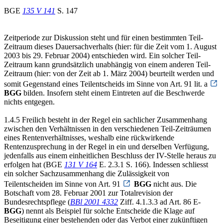
BGE
135 V 141
S. 147
Zeitperiode zur Diskussion steht und für einen bestimmten Teil-
Zeitraum dieses Dauersachverhalts (hier: für die Zeit vom 1. August
2003 bis 29. Februar 2004) entschieden wird. Ein solcher Teil-
Zeitraum kann grundsätzlich unabhängig von einem anderen Teil-
Zeitraum (hier: von der Zeit ab 1. März 2004) beurteilt werden und
somit Gegenstand eines Teilentscheids im Sinne von Art. 91 lit. a
BGG
bilden. Insofern steht einem Eintreten auf die Beschwerde
nichts entgegen.
1.4.5 Freilich besteht in der Regel ein sachlicher Zusammenhang
zwischen den Verhältnissen in den verschiedenen Teil-Zeiträumen
eines Rentenverhältnisses, weshalb eine rückwirkende
Rentenzusprechung in der Regel in ein und derselben Verfügung,
jedenfalls aus einem einheitlichen Beschluss der IV-Stelle heraus zu
erfolgen hat (BGE
131 V 164
E. 2.3.1 S. 166). Indessen schliesst
ein solcher Sachzusammenhang die Zulässigkeit von
Teilentscheiden im Sinne von Art. 91
BGG
nicht aus. Die
Botschaft vom 28. Februar 2001 zur Totalrevision der
Bundesrechtspflege (
BBl 2001 4332
Ziff. 4.1.3.3 ad Art. 86 E-
BGG
) nennt als Beispiel für solche Entscheide die Klage auf
Beseitigung einer bestehenden oder das Verbot einer zukünftigen