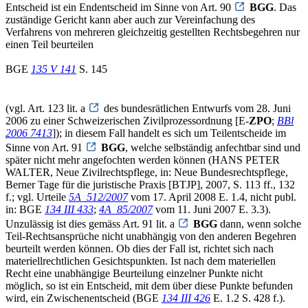
Entscheid ist ein Endentscheid im Sinne von Art. 90
BGG
. Das
zuständige Gericht kann aber auch zur Vereinfachung des
Verfahrens von mehreren gleichzeitig gestellten Rechtsbegehren nur
einen Teil beurteilen
BGE
135 V 141
S. 145
(vgl. Art. 123 lit. a
des bundesrätlichen Entwurfs vom 28. Juni
2006 zu einer Schweizerischen Zivilprozessordnung [E-
ZPO
;
BBl
2006 7413
]); in diesem Fall handelt es sich um Teilentscheide im
Sinne von Art. 91
BGG
, welche selbständig anfechtbar sind und
später nicht mehr angefochten werden können (HANS PETER
WALTER, Neue Zivilrechtspflege, in: Neue Bundesrechtspflege,
Berner Tage für die juristische Praxis [BTJP], 2007, S. 113 ff., 132
f.; vgl. Urteile
5A_512/2007
vom 17. April 2008 E. 1.4, nicht publ.
in: BGE
134 III 433
;
4A_85/2007
vom 11. Juni 2007 E. 3.3).
Unzulässig ist dies gemäss Art. 91 lit. a
BGG
dann, wenn solche
Teil-Rechtsansprüche nicht unabhängig von den anderen Begehren
beurteilt werden können. Ob dies der Fall ist, richtet sich nach
materiellrechtlichen Gesichtspunkten. Ist nach dem materiellen
Recht eine unabhängige Beurteilung einzelner Punkte nicht
möglich, so ist ein Entscheid, mit dem über diese Punkte befunden
wird, ein Zwischenentscheid (BGE
134 III 426
E. 1.2 S. 428 f.).