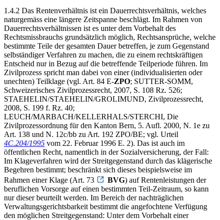
1.4.2 Das Rentenverhältnis ist ein Dauerrechtsverhältnis, welches
naturgemäss eine längere Zeitspanne beschlägt. Im Rahmen von
Dauerrechtsverhältnissen ist es unter dem Vorbehalt des
Rechtsmissbrauchs grundsätzlich möglich, Rechtsansprüche, welche
bestimmte Teile der gesamten Dauer betreffen, je zum Gegenstand
selbständiger Verfahren zu machen, die zu einem rechtskräftigen
Entscheid nur in Bezug auf die betreffende Teilperiode führen. Im
Zivilprozess spricht man dabei von einer (individualisierten oder
unechten) Teilklage (vgl. Art. 84 E-
ZPO
; SUTTER-SOMM,
Schweizerisches Zivilprozessrecht, 2007, S. 108 Rz. 526;
STAEHELIN/STAEHELIN/GROLIMUND, Zivilprozessrecht,
2008, S. 199 f. Rz. 40;
LEUCH/MARBACH/KELLERHALS/STERCHI, Die
Zivilprozessordnung für den Kanton Bern, 5. Aufl. 2000, N. 1e zu
Art. 138 und N. 12c/bb zu Art. 192 ZPO/BE; vgl. Urteil
4C.204/1995
vom 22. Februar 1996 E. 2). Das ist auch im
öffentlichen Recht, namentlich in der Sozialversicherung, der Fall:
Im Klageverfahren wird der Streitgegenstand durch das klägerische
Begehren bestimmt; beschränkt sich dieses beispielsweise im
Rahmen einer Klage (Art. 73
BVG
) auf Rentenleistungen der
beruflichen Vorsorge auf einen bestimmten Teil-Zeitraum, so kann
nur dieser beurteilt werden. Im Bereich der nachträglichen
Verwaltungsgerichtsbarkeit bestimmt die angefochtene Verfügung
den möglichen Streitgegenstand: Unter dem Vorbehalt einer