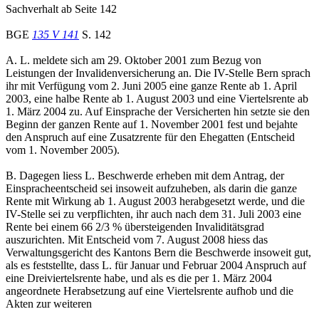
Sachverhalt ab Seite 142
BGE
135 V 141
S. 142
A. L. meldete sich am 29. Oktober 2001 zum Bezug von
Leistungen der Invalidenversicherung an. Die IV-Stelle Bern sprach
ihr mit Verfügung vom 2. Juni 2005 eine ganze Rente ab 1. April
2003, eine halbe Rente ab 1. August 2003 und eine Viertelsrente ab
1. März 2004 zu. Auf Einsprache der Versicherten hin setzte sie den
Beginn der ganzen Rente auf 1. November 2001 fest und bejahte
den Anspruch auf eine Zusatzrente für den Ehegatten (Entscheid
vom 1. November 2005).
B. Dagegen liess L. Beschwerde erheben mit dem Antrag, der
Einspracheentscheid sei insoweit aufzuheben, als darin die ganze
Rente mit Wirkung ab 1. August 2003 herabgesetzt werde, und die
IV-Stelle sei zu verpflichten, ihr auch nach dem 31. Juli 2003 eine
Rente bei einem 66 2/3 % übersteigenden Invaliditätsgrad
auszurichten. Mit Entscheid vom 7. August 2008 hiess das
Verwaltungsgericht des Kantons Bern die Beschwerde insoweit gut,
als es feststellte, dass L. für Januar und Februar 2004 Anspruch auf
eine Dreiviertelsrente habe, und als es die per 1. März 2004
angeordnete Herabsetzung auf eine Viertelsrente aufhob und die
Akten zur weiteren