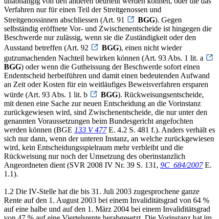
unabhängig von den anderen beurteilt werden können, oder die das
Verfahren nur für einen Teil der Streitgenossen und
Streitgenossinnen abschliessen (Art. 91
BGG
). Gegen
selbständig eröffnete Vor- und Zwischenentscheide ist hingegen die
Beschwerde nur zulässig, wenn sie die Zuständigkeit oder den
Ausstand betreffen (Art. 92
BGG
), einen nicht wieder
gutzumachenden Nachteil bewirken können (Art. 93 Abs. 1 lit. a
BGG
) oder wenn die Gutheissung der Beschwerde sofort einen
Endentscheid herbeiführen und damit einen bedeutenden Aufwand
an Zeit oder Kosten für ein weitläufiges Beweisverfahren ersparen
würde (Art. 93 Abs. 1 lit. b
BGG
). Rückweisungsentscheide,
mit denen eine Sache zur neuen Entscheidung an die Vorinstanz
zurückgewiesen wird, sind Zwischenentscheide, die nur unter den
genannten Voraussetzungen beim Bundesgericht angefochten
werden können (BGE
133 V 477
E. 4.2 S. 481 f.). Anders verhält es
sich nur dann, wenn der unteren Instanz, an welche zurückgewiesen
wird, kein Entscheidungsspielraum mehr verbleibt und die
Rückweisung nur noch der Umsetzung des oberinstanzlich
Angeordneten dient (SVR 2008 IV Nr. 39 S. 131,
9C_684/2007
E.
1.1).
1.2 Die IV-Stelle hat die bis 31. Juli 2003 zugesprochene ganze
Rente auf den 1. August 2003 bei einem Invaliditätsgrad von 64 %
auf eine halbe und auf den 1. März 2004 bei einem Invaliditätsgrad
von 47 % auf eine Viertelsrente herabgesetzt. Die Vorinstanz hat im