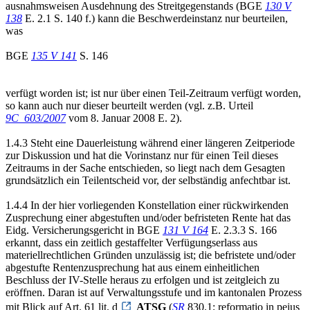
ausnahmsweisen Ausdehnung des Streitgegenstands (BGE
130 V
138
E. 2.1 S. 140 f.) kann die Beschwerdeinstanz nur beurteilen,
was
BGE
135 V 141
S. 146
verfügt worden ist; ist nur über einen Teil-Zeitraum verfügt worden,
so kann auch nur dieser beurteilt werden (vgl. z.B. Urteil
9C_603/2007
vom 8. Januar 2008 E. 2).
1.4.3 Steht eine Dauerleistung während einer längeren Zeitperiode
zur Diskussion und hat die Vorinstanz nur für einen Teil dieses
Zeitraums in der Sache entschieden, so liegt nach dem Gesagten
grundsätzlich ein Teilentscheid vor, der selbständig anfechtbar ist.
1.4.4 In der hier vorliegenden Konstellation einer rückwirkenden
Zusprechung einer abgestuften und/oder befristeten Rente hat das
Eidg. Versicherungsgericht in BGE
131 V 164
E. 2.3.3 S. 166
erkannt, dass ein zeitlich gestaffelter Verfügungserlass aus
materiellrechtlichen Gründen unzulässig ist; die befristete und/oder
abgestufte Rentenzusprechung hat aus einem einheitlichen
Beschluss der IV-Stelle heraus zu erfolgen und ist zeitgleich zu
eröffnen. Daran ist auf Verwaltungsstufe und im kantonalen Prozess
mit Blick auf Art. 61 lit. d
ATSG
(
SR
830.1; reformatio in peius