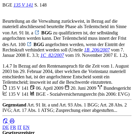
BGE
135 V 141
S. 148
Beurteilung an die Verwaltung zurückweist, in Bezug auf die
materiell abschliessend beurteilte Phase als Teilentscheid im Sinne
von Art. 91 lit. a
BGG
zu qualifizieren ist, der selbständig
angefochten werden kann. Der Teilentscheid muss innert der Frist
des Art. 100
BGG
angefochten werden, wenn der Eintritt der
Rechtskraft verhindert werden soll (Urteile
1B_206/2007
vom 7.
Januar 2008 E. 3.3;
1C_82/2007
vom 19. November 2007 E. 1.2).
1.4.7 In Bezug auf den Rentenanspruch für die Zeit vom 1. August
2003 bis 29. Februar 2004, über welchen die Vorinstanz materiell
entschieden hat, ist der angefochtene Entscheid somit ein
Teilentscheid; insoweit ist auf die Beschwerde einzutreten.
135 V 141
06. April 2009
20. Juni 2009
Bundesgericht
135 V 141
BGE - Sozialversicherungsrecht (bis 2006: EVG)
Gegenstand
Art. 91 lit. a und Art. 93 Abs. 1 BGG; Art. 28 Abs. 2
IVG; Art. 17 Abs. 1 ATSG; Zusprechung einer abgestuften...
DE
FR
IT
EN
Gesetzesregister