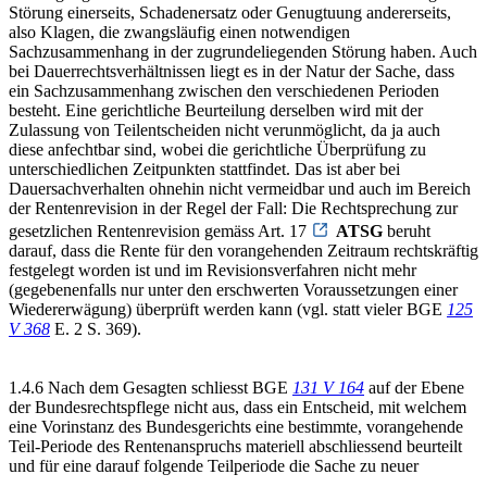
Störung einerseits, Schadenersatz oder Genugtuung andererseits,
also Klagen, die zwangsläufig einen notwendigen
Sachzusammenhang in der zugrundeliegenden Störung haben. Auch
bei Dauerrechtsverhältnissen liegt es in der Natur der Sache, dass
ein Sachzusammenhang zwischen den verschiedenen Perioden
besteht. Eine gerichtliche Beurteilung derselben wird mit der
Zulassung von Teilentscheiden nicht verunmöglicht, da ja auch
diese anfechtbar sind, wobei die gerichtliche Überprüfung zu
unterschiedlichen Zeitpunkten stattfindet. Das ist aber bei
Dauersachverhalten ohnehin nicht vermeidbar und auch im Bereich
der Rentenrevision in der Regel der Fall: Die Rechtsprechung zur
gesetzlichen Rentenrevision gemäss Art. 17
ATSG
beruht
darauf, dass die Rente für den vorangehenden Zeitraum rechtskräftig
festgelegt worden ist und im Revisionsverfahren nicht mehr
(gegebenenfalls nur unter den erschwerten Voraussetzungen einer
Wiedererwägung) überprüft werden kann (vgl. statt vieler BGE
125
V 368
E. 2 S. 369).
1.4.6 Nach dem Gesagten schliesst BGE
131 V 164
auf der Ebene
der Bundesrechtspflege nicht aus, dass ein Entscheid, mit welchem
eine Vorinstanz des Bundesgerichts eine bestimmte, vorangehende
Teil-Periode des Rentenanspruchs materiell abschliessend beurteilt
und für eine darauf folgende Teilperiode die Sache zu neuer