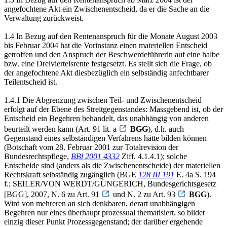
angefochtene Akt ein Zwischenentscheid, da er die Sache an die
Verwaltung zurückweist.
1.4 In Bezug auf den Rentenanspruch für die Monate August 2003
bis Februar 2004 hat die Vorinstanz einen materiellen Entscheid
getroffen und den Anspruch der Beschwerdeführerin auf eine halbe
bzw. eine Dreiviertelsrente festgesetzt. Es stellt sich die Frage, ob
der angefochtene Akt diesbezüglich ein selbständig anfechtbarer
Teilentscheid ist.
1.4.1 Die Abgrenzung zwischen Teil- und Zwischenentscheid
erfolgt auf der Ebene des Streitgegenstandes: Massgebend ist, ob der
Entscheid ein Begehren behandelt, das unabhängig von anderen
beurteilt werden kann (Art. 91 lit. a
BGG
), d.h. auch
Gegenstand eines selbständigen Verfahrens hätte bilden können
(Botschaft vom 28. Februar 2001 zur Totalrevision der
Bundesrechtspflege,
BBl 2001 4332
Ziff. 4.1.4.1); solche
Entscheide sind (anders als die Zwischenentscheide) der materiellen
Rechtskraft selbständig zugänglich (BGE
128 III 191
E. 4a S. 194
f.; SEILER/VON WERDT/GÜNGERICH, Bundesgerichtsgesetz
[BGG], 2007, N. 6 zu Art. 91
und N. 2 zu Art. 93
BGG
).
Wird von mehreren an sich denkbaren, derart unabhängigen
Begehren nur eines überhaupt prozessual thematisiert, so bildet
einzig dieser Punkt Prozessgegenstand; der darüber ergehende