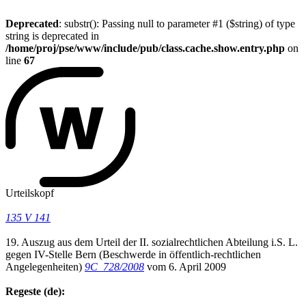
Deprecated
: substr(): Passing null to parameter #1 ($string) of type
string is deprecated in
/home/proj/pse/www/include/pub/class.cache.show.entry.php
on
line
67
Urteilskopf
135 V 141
19. Auszug aus dem Urteil der II. sozialrechtlichen Abteilung i.S. L.
gegen IV-Stelle Bern (Beschwerde in öffentlich-rechtlichen
Angelegenheiten)
9C_728/2008
vom 6. April 2009
Regeste (de):