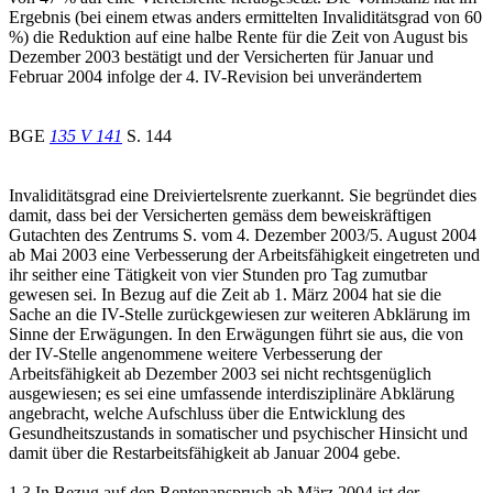
Ergebnis (bei einem etwas anders ermittelten Invaliditätsgrad von 60
%) die Reduktion auf eine halbe Rente für die Zeit von August bis
Dezember 2003 bestätigt und der Versicherten für Januar und
Februar 2004 infolge der 4. IV-Revision bei unverändertem
BGE
135 V 141
S. 144
Invaliditätsgrad eine Dreiviertelsrente zuerkannt. Sie begründet dies
damit, dass bei der Versicherten gemäss dem beweiskräftigen
Gutachten des Zentrums S. vom 4. Dezember 2003/5. August 2004
ab Mai 2003 eine Verbesserung der Arbeitsfähigkeit eingetreten und
ihr seither eine Tätigkeit von vier Stunden pro Tag zumutbar
gewesen sei. In Bezug auf die Zeit ab 1. März 2004 hat sie die
Sache an die IV-Stelle zurückgewiesen zur weiteren Abklärung im
Sinne der Erwägungen. In den Erwägungen führt sie aus, die von
der IV-Stelle angenommene weitere Verbesserung der
Arbeitsfähigkeit ab Dezember 2003 sei nicht rechtsgenüglich
ausgewiesen; es sei eine umfassende interdisziplinäre Abklärung
angebracht, welche Aufschluss über die Entwicklung des
Gesundheitszustands in somatischer und psychischer Hinsicht und
damit über die Restarbeitsfähigkeit ab Januar 2004 gebe.
1.3 In Bezug auf den Rentenanspruch ab März 2004 ist der