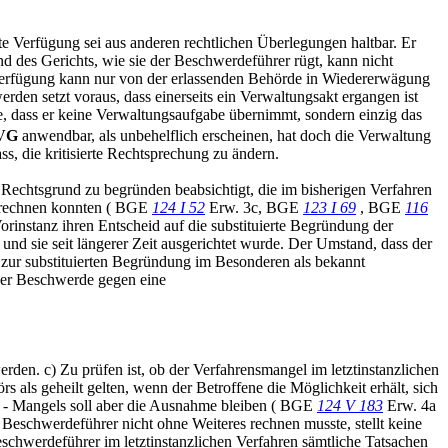
te Verfügung sei aus anderen rechtlichen Überlegungen haltbar. Er
 des Gerichts, wie sie der Beschwerdeführer rügt, kann nicht
 Verfügung kann nur von der erlassenden Behörde in Wiedererwägung
den setzt voraus, dass einerseits ein Verwaltungsakt ergangen ist
he, dass er keine Verwaltungsaufgabe übernimmt, sondern einzig das
VG
anwendbar, als unbehelflich erscheinen, hat doch die Verwaltung
, die kritisierte Rechtsprechung zu ändern.
 Rechtsgrund zu begründen beabsichtigt, die im bisherigen Verfahren
ht rechnen konnten ( BGE
124 I 52
Erw. 3c, BGE
123 I 69
, BGE
116
orinstanz ihren Entscheid auf die substituierte Begründung der
und sie seit längerer Zeit ausgerichtet wurde. Der Umstand, dass der
d zur substituierten Begründung im Besonderen als bekannt
eder Beschwerde gegen eine
rden. c) Zu prüfen ist, ob der Verfahrensmangel im letztinstanzlichen
 als geheilt gelten, wenn der Betroffene die Möglichkeit erhält, sich
en - Mangels soll aber die Ausnahme bleiben ( BGE
124 V 183
Erw. 4a
 Beschwerdeführer nicht ohne Weiteres rechnen musste, stellt keine
schwerdeführer im letztinstanzlichen Verfahren sämtliche Tatsachen