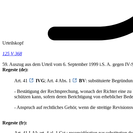
Urteilskopf
125 V 368
59. Auszug aus dem Urteil vom 6. September 1999 i.S. A. gegen IV-S
Regeste (de):
Art. 41
IVG
; Art. 4 Abs. 1
BV
: substituierte Begründu
- Bestätigung der Rechtsprechung, wonach der Richter eine zu
schützen kann, sofern deren Berichtigung von erheblicher Bede
- Anspruch auf rechtliches Gehör, wenn die streitige Revisionsv
Regeste (fr):
Art. 41 LAI; art. 4 al. 1 Cst.: reconsidération par substitution de