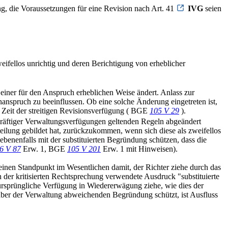
, die Voraussetzungen für eine Revision nach Art. 41
IVG
seien
fellos unrichtig und deren Berichtigung von erheblicher
 einer für den Anspruch erheblichen Weise ändert. Anlass zur
enanspruch zu beeinflussen. Ob eine solche Änderung eingetreten ist,
r Zeit der streitigen Revisionsverfügung ( BGE
105 V 29
).
kräftiger Verwaltungsverfügungen geltenden Regeln abgeändert
teilung gebildet hat, zurückzukommen, wenn sich diese als zweifellos
benenfalls mit der substituierten Begründung schützen, dass die
6 V 87
Erw. 1, BGE
105 V 201
Erw. 1 mit Hinweisen).
seinen Standpunkt im Wesentlichen damit, der Richter ziehe durch das
 der kritisierten Rechtsprechung verwendete Ausdruck "substituierte
ursprüngliche Verfügung in Wiedererwägung ziehe, wie dies der
nüber der Verwaltung abweichenden Begründung schützt, ist Ausfluss