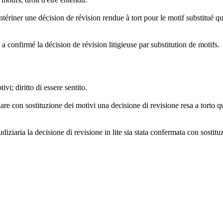
tériner une décision de révision rendue à tort pour le motif substitué que
 a confirmé la décision de révision litigieuse par substitution de motifs.
vi; diritto di essere sentito.
are con sostituzione dei motivi una decisione di revisione resa a torto qu
udiziaria la decisione di revisione in lite sia stata confermata con sostitu