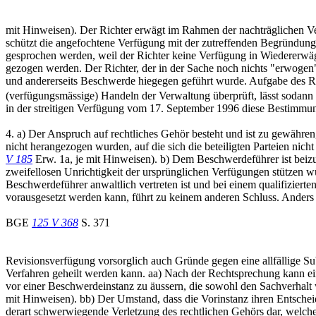
mit Hinweisen). Der Richter erwägt im Rahmen der nachträglichen Ver
schützt die angefochtene Verfügung mit der zutreffenden Begründung
gesprochen werden, weil der Richter keine Verfügung in Wiedererwäg
gezogen werden. Der Richter, der in der Sache noch nichts "erwogen" 
und andererseits Beschwerde hiegegen geführt wurde. Aufgabe des Ric
(verfügungsmässige) Handeln der Verwaltung überprüft, lässt sodann 
in der streitigen Verfügung vom 17. September 1996 diese Bestimmung
4. a) Der Anspruch auf rechtliches Gehör besteht und ist zu gewähre
nicht herangezogen wurden, auf die sich die beteiligten Parteien nic
V 185
Erw. 1a, je mit Hinweisen). b) Dem Beschwerdeführer ist beizup
zweifellosen Unrichtigkeit der ursprünglichen Verfügungen stützen wü
Beschwerdeführer anwaltlich vertreten ist und bei einem qualifizier
vorausgesetzt werden kann, führt zu keinem anderen Schluss. Anders z
BGE
125 V 368
S. 371
Revisionsverfügung vorsorglich auch Gründe gegen eine allfällige Sub
Verfahren geheilt werden kann. aa) Nach der Rechtsprechung kann eine
vor einer Beschwerdeinstanz zu äussern, die sowohl den Sachverhalt 
mit Hinweisen). bb) Der Umstand, dass die Vorinstanz ihren Entscheid
derart schwerwiegende Verletzung des rechtlichen Gehörs dar, welch