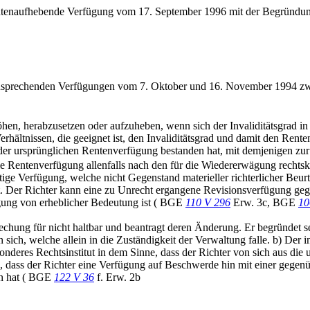
rentenaufhebende Verfügung vom 17. September 1996 mit der Begründung
nzusprechenden Verfügungen vom 7. Oktober und 16. November 1994 zwei
hen, herabzusetzen oder aufzuheben, wenn sich der Invaliditätsgrad in
rhältnissen, die geeignet ist, den Invaliditätsgrad und damit den Rent
t der ursprünglichen Rentenverfügung bestanden hat, mit demjenigen zu
e Rentenverfügung allenfalls nach den für die Wiedererwägung rechts
ftige Verfügung, welche nicht Gegenstand materieller richterlicher Beur
t. Der Richter kann eine zu Unrecht ergangene Revisionsverfügung gege
igung von erheblicher Bedeutung ist ( BGE
110 V 296
Erw. 3c, BGE
10
sprechung für nicht haltbar und beantragt deren Änderung. Er begründet 
h, welche allein in die Zuständigkeit der Verwaltung falle. b) Der in
deres Rechtsinstitut in dem Sinne, dass der Richter von sich aus die 
d, dass der Richter eine Verfügung auf Beschwerde hin mit einer gege
n hat ( BGE
122 V 36
f. Erw. 2b