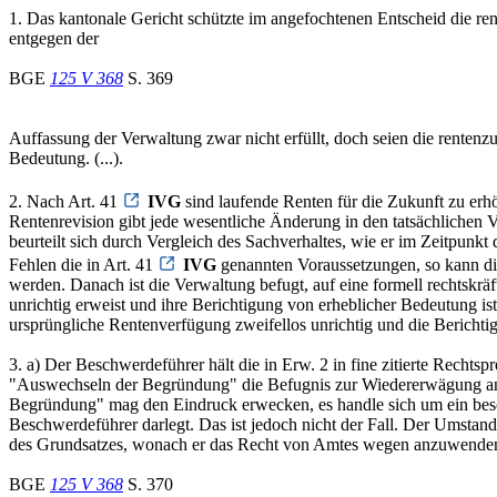
1. Das kantonale Gericht schützte im angefochtenen Entscheid die 
entgegen der
BGE
125 V 368
S. 369
Auffassung der Verwaltung zwar nicht erfüllt, doch seien die rente
Bedeutung. (...).
2. Nach Art. 41
IVG
sind laufende Renten für die Zukunft zu erhö
Rentenrevision gibt jede wesentliche Änderung in den tatsächlichen Ve
beurteilt sich durch Vergleich des Sachverhaltes, wie er im Zeitpunk
Fehlen die in Art. 41
IVG
genannten Voraussetzungen, so kann di
werden. Danach ist die Verwaltung befugt, auf eine formell rechtskrä
unrichtig erweist und ihre Berichtigung von erheblicher Bedeutung is
ursprüngliche Rentenverfügung zweifellos unrichtig und die Bericht
3. a) Der Beschwerdeführer hält die in Erw. 2 in fine zitierte Recht
"Auswechseln der Begründung" die Befugnis zur Wiedererwägung an sic
Begründung" mag den Eindruck erwecken, es handle sich um ein beson
Beschwerdeführer darlegt. Das ist jedoch nicht der Fall. Der Umstan
des Grundsatzes, wonach er das Recht von Amtes wegen anzuwende
BGE
125 V 368
S. 370