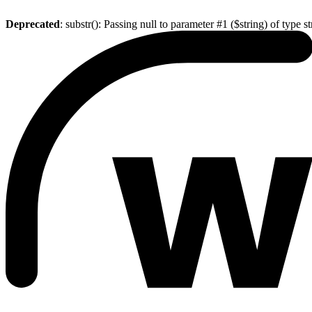
Deprecated
: substr(): Passing null to parameter #1 ($string) of type s