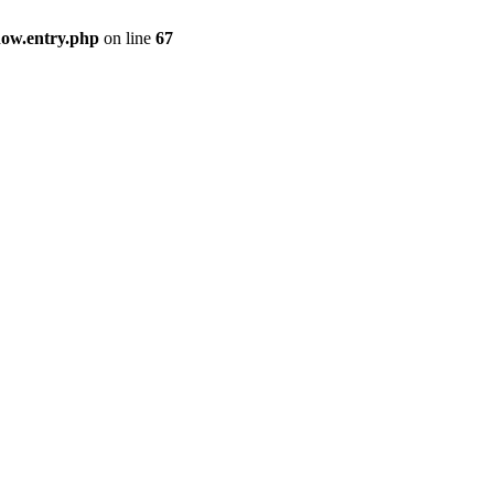
how.entry.php
on line
67