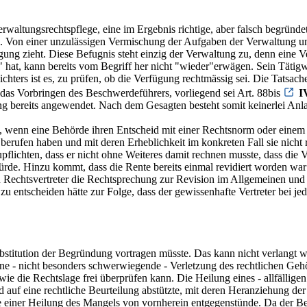
waltungsrechtspflege, eine im Ergebnis richtige, aber falsch begründe
. Von einer unzulässigen Vermischung der Aufgaben der Verwaltung und
ung zieht. Diese Befugnis steht einzig der Verwaltung zu, denn eine
hat, kann bereits vom Begriff her nicht "wieder"erwägen. Sein Tätigwer
hters ist es, zu prüfen, ob die Verfügung rechtmässig sei. Die Tatsac
das Vorbringen des Beschwerdeführers, vorliegend sei Art. 88bis
I
 bereits angewendet. Nach dem Gesagten besteht somit keinerlei Anlass
n, wenn eine Behörde ihren Entscheid mit einer Rechtsnorm oder einem
ht berufen haben und mit deren Erheblichkeit im konkreten Fall sie nic
flichten, dass er nicht ohne Weiteres damit rechnen musste, dass die V
rde. Hinzu kommt, dass die Rente bereits einmal revidiert worden war 
ten Rechtsvertreter die Rechtsprechung zur Revision im Allgemeinen un
u entscheiden hätte zur Folge, dass der gewissenhafte Vertreter bei j
stitution der Begründung vortragen müsste. Das kann nicht verlangt we
 - nicht besonders schwerwiegende - Verletzung des rechtlichen Gehörs
wie die Rechtslage frei überprüfen kann. Die Heilung eines - allfällig
 auf eine rechtliche Beurteilung abstützte, mit deren Heranziehung der
e einer Heilung des Mangels von vornherein entgegenstünde. Da der Be