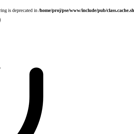
tring is deprecated in
/home/proj/pse/www/include/pub/class.cache.s