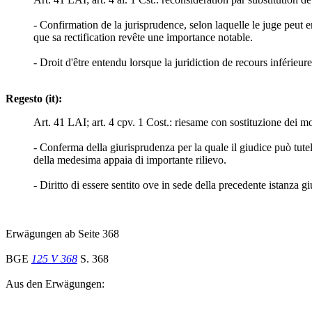
- Confirmation de la jurisprudence, selon laquelle le juge peut en
que sa rectification revête une importance notable.
- Droit d'être entendu lorsque la juridiction de recours inférieure
Regesto (it):
Art. 41 LAI; art. 4 cpv. 1 Cost.: riesame con sostituzione dei moti
- Conferma della giurisprudenza per la quale il giudice può tutel
della medesima appaia di importante rilievo.
- Diritto di essere sentito ove in sede della precedente istanza gi
Erwägungen ab Seite 368
BGE
125 V 368
S. 368
Aus den Erwägungen: