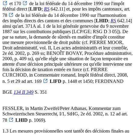
et 170
de la loi fédérale du 14 décembre 1990 sur l'impôt
fédéral direct [
LIFD
;
RS
642.11] et, pour les impôts cantonaux, art.
78
de la loi fédérale du 14 décembre 1990 sur l'harmonisation
des impôts directs des cantons et des communes [
LHID
;
RS
642.14]
ainsi qu'art. 371A al. 1 de la loi générale genevoise du 9 novembre
1887 sur les contributions publiques [LCP/GE; RSG D 3 05]). De
par sa nature, la demande de sûretés en matière d'impôt constitue
une mesure provisionnelle de droit public (cf. PIERRE MOOR,
Droit administratif, vol. II, Les actes administratifs et leur contrôle,
2e éd. 2002, p. 269 ss; BENOÎT BOVAY, Procédure administrative,
2000, p. 409 ss), qu'elle règle une situation de façon temporaire en
attente d'une décision principale ultérieure ou qu'elle intervienne une
fois la décision de taxation entrée en force (cf. PIERRE
CURCHOD, in Commentaire romand, Impôt fédéral direct, 2008,
n. 5 et 29 ad art. 169
LIFD
p. 1448 et 1450; FERDINAND
BGE
134 II 349
S. 351
FESSLER, in Martin Zweifel/Peter Athanas, Kommentar zum
Schweizerischen Steuerrecht, I/1, StHG, 2e éd. 2002, n. 12 ad art.
78
LHID
p. 1069).
1.3 Les mesures provisionnelles sont tantôt des décisions finales au