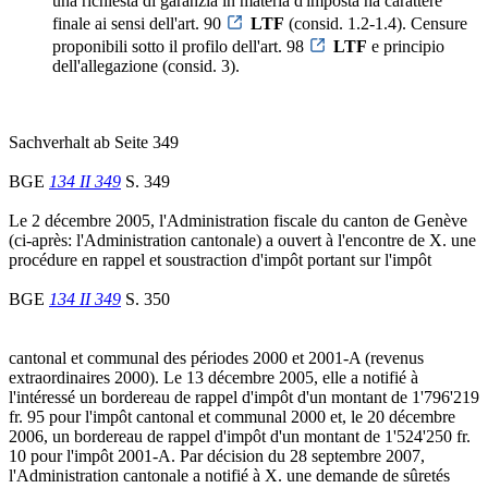
una richiesta di garanzia in materia d'imposta ha carattere
finale ai sensi dell'art. 90
LTF
(consid. 1.2-1.4). Censure
proponibili sotto il profilo dell'art. 98
LTF
e principio
dell'allegazione (consid. 3).
Sachverhalt ab Seite 349
BGE
134 II 349
S. 349
Le 2 décembre 2005, l'Administration fiscale du canton de Genève
(ci-après: l'Administration cantonale) a ouvert à l'encontre de X. une
procédure en rappel et soustraction d'impôt portant sur l'impôt
BGE
134 II 349
S. 350
cantonal et communal des périodes 2000 et 2001-A (revenus
extraordinaires 2000). Le 13 décembre 2005, elle a notifié à
l'intéressé un bordereau de rappel d'impôt d'un montant de 1'796'219
fr. 95 pour l'impôt cantonal et communal 2000 et, le 20 décembre
2006, un bordereau de rappel d'impôt d'un montant de 1'524'250 fr.
10 pour l'impôt 2001-A. Par décision du 28 septembre 2007,
l'Administration cantonale a notifié à X. une demande de sûretés