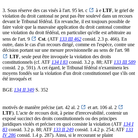
3. Sous réserve des cas visés à l'art. 95 let. c
à e
LTF
, le grief de
violation du droit cantonal ne peut pas être soulevé dans un recours
devant le Tribunal fédéral. En revanche, il est toujours possible de
faire valoir que la mauvaise application du droit cantonal constitue
une violation du droit fédéral, en particulier qu'elle est arbitraire au
sens de l'art. 9
Cst
. (ATF
133 III 462
consid. 2.3 p. 466). En
outre, dans le cas d'un recours dirigé, comme en l'espèce, contre une
décision portant sur une mesure provisionnelle au sens de l'art. 98
LTF
, seule peut être invoquée la violation des droits
constitutionnels (cf. ATF
134 I 83
consid. 3.2 p. 88; ATF
133 III 589
consid. 2 p. 591). A cet égard, le Tribunal fédéral n'examinera les
moyens fondés sur la violation d'un droit constitutionnel que s'ils ont
été invoqués et
BGE
134 II 349
S. 352
motivés de manière précise (art. 42 al. 2
et art. 106 al. 2
LTF
). L'acte de recours doit, à peine d'irrecevabilité, contenir un
exposé succinct des droits constitutionnels ou des principes
juridiques violés et préciser en quoi consiste la violation (ATF
134 I
83
consid. 3.2 p. 88; ATF
133 II 249
consid. 1.4.2 p. 254; ATF
133
IV 286
consid. 1.4 p. 287). Ainsi, si le recourant se plaint