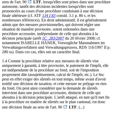
sens de l'art. 90
LTF
, lorsqu'elles sont prises dans une procédure
autonome, tantôt des décisions incidentes lorsqu'elles sont
prononcées au cours d'une procédure conduisant à une décision
finale ultérieure (cf. ATF
134 I 83
consid. 3.1 p. 86 s. et les
nombreuses références). En droit administratif, il est généralement
admis que des mesures provisionnelles, qui doivent régler une
situation de manière provisoire, soient ordonnées dans une
procédure accessoire, indépendante de celle qui aboutira à la
décision principale (arrêt
1C_283/2007
du 20 février 2008; cf.
notamment ISABELLE HÄNER, Vorsorgliche Massnahmen im
Verwaltungsverfahren und Verwaltungsprozess, RDS 116/1997 II p.
280 ss). Dans ces cas, elles ont un caractère final.
1.4 Comme la procédure relative aux mesures de sûretés vise
uniquement à garantir, à titre provisoire, le paiement de l'impôt, elle
est indépendante de la procédure au fond, soit de l'imposition
proprement dite (assujettissement, calcul de l'impôt, etc.). Le fisc
peut en effet exiger des sûretés en tout temps, même avant d'avoir
notifié une décision de taxation, et cette mesure ne préjuge en rien
du fond. On peut ainsi considérer que la demande de sûretés
intervient dans une procédure accessoire, distincte de celle qui
aboutira à la décision principale. L'arrêt attaqué, en tant qu'il met fin
à la procédure en matière de sûretés sur le plan cantonal, est donc
une décision finale au sens de l'art. 90
LTF
. (...)