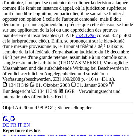
d'arbitraire, il ne peut se contenter de critiquer la décision attaquée
comme il le ferait en instance d'appel, où la juridiction supérieure
jouit d'une libre cognition; en particulier, il ne saurait se limiter à
opposer son opinion à celle de l'autorité cantonale, mais il doit
démontrer par une argumentation précise que cette décision se fonde
sur une application de la loi ou une appréciation des preuves
manifestement insoutenables (cf. ATF
133 II 396
consid. 3.2 p. 400
et la jurisprudence citée). Enfin, se prononçant sur le bien-fondé
d'une mesure provisionnelle, le Tribunal fédéral a déjà fait sous
l'empire de la loi fédérale d'organisation judiciaire du 16 décembre
1943 preuve d'une grande retenue, assimilable à un contrôle sous
l'angle restreint de l'arbitraire (THOMAS MERKLI, Vorsorgliche
Massnahmen und die aufschiebende Wirkung bei Beschwerden in
öffentlich-rechtlichen Angelegenheiten und subsidiären
Verfassungsbeschwerden, ZBl 109/2008 p. 416 ss, 431 s.).
134 II 349
01. Oktober 2008
31. Januar 2009
Bundesgericht
134 II 349
BGE - Verwaltungsrecht und
internationales öffentliches Recht
Objet
Art. 90 und 98 BGG; Sicherstellung der...
DE
FR
IT
EN
Répertoire des lois
e