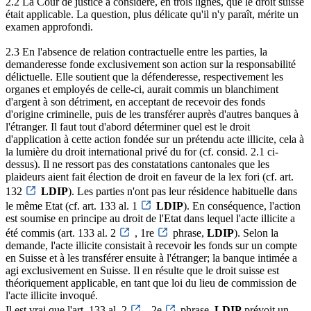
2.2 La Cour de justice a considéré, en trois lignes, que le droit suisse
était applicable. La question, plus délicate qu'il n'y paraît, mérite un
examen approfondi.
2.3 En l'absence de relation contractuelle entre les parties, la
demanderesse fonde exclusivement son action sur la responsabilité
délictuelle. Elle soutient que la défenderesse, respectivement les
organes et employés de celle-ci, aurait commis un blanchiment
d'argent à son détriment, en acceptant de recevoir des fonds
d'origine criminelle, puis de les transférer auprès d'autres banques à
l'étranger. Il faut tout d'abord déterminer quel est le droit
d'application à cette action fondée sur un prétendu acte illicite, cela à
la lumière du droit international privé du for (cf. consid. 2.1 ci-
dessus). Il ne ressort pas des constatations cantonales que les
plaideurs aient fait élection de droit en faveur de la lex fori (cf. art.
132
LDIP
). Les parties n'ont pas leur résidence habituelle dans
le même Etat (cf. art. 133 al. 1
LDIP
). En conséquence, l'action
est soumise en principe au droit de l'Etat dans lequel l'acte illicite a
été commis (art. 133 al. 2
, 1re
phrase,
LDIP
). Selon la
demande, l'acte illicite consistait à recevoir les fonds sur un compte
en Suisse et à les transférer ensuite à l'étranger; la banque intimée a
agi exclusivement en Suisse. Il en résulte que le droit suisse est
théoriquement applicable, en tant que loi du lieu de commission de
l'acte illicite invoqué.
Il est vrai que l'art. 133 al. 2
, 2e
phrase,
LDIP
prévoit un