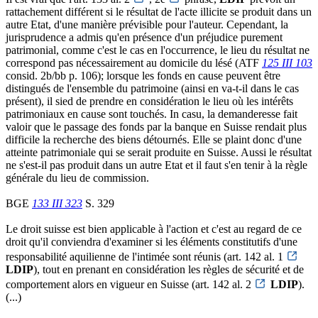
rattachement différent si le résultat de l'acte illicite se produit dans un
autre Etat, d'une manière prévisible pour l'auteur. Cependant, la
jurisprudence a admis qu'en présence d'un préjudice purement
patrimonial, comme c'est le cas en l'occurrence, le lieu du résultat ne
correspond pas nécessairement au domicile du lésé (ATF
125 III 103
consid. 2b/bb p. 106); lorsque les fonds en cause peuvent être
distingués de l'ensemble du patrimoine (ainsi en va-t-il dans le cas
présent), il sied de prendre en considération le lieu où les intérêts
patrimoniaux en cause sont touchés. In casu, la demanderesse fait
valoir que le passage des fonds par la banque en Suisse rendait plus
difficile la recherche des biens détournés. Elle se plaint donc d'une
atteinte patrimoniale qui se serait produite en Suisse. Aussi le résultat
ne s'est-il pas produit dans un autre Etat et il faut s'en tenir à la règle
générale du lieu de commission.
BGE
133 III 323
S. 329
Le droit suisse est bien applicable à l'action et c'est au regard de ce
droit qu'il conviendra d'examiner si les éléments constitutifs d'une
responsabilité aquilienne de l'intimée sont réunis (art. 142 al. 1
LDIP
), tout en prenant en considération les règles de sécurité et de
comportement alors en vigueur en Suisse (art. 142 al. 2
LDIP
).
(...)