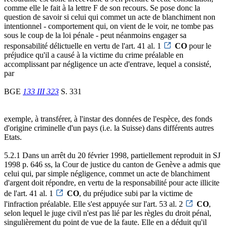
comme elle le fait à la lettre F de son recours. Se pose donc la
question de savoir si celui qui commet un acte de blanchiment non
intentionnel - comportement qui, on vient de le voir, ne tombe pas
sous le coup de la loi pénale - peut néanmoins engager sa
responsabilité délictuelle en vertu de l'art. 41 al. 1
CO
pour le
préjudice qu'il a causé à la victime du crime préalable en
accomplissant par négligence un acte d'entrave, lequel a consisté,
par
BGE
133 III 323
S. 331
exemple, à transférer, à l'instar des données de l'espèce, des fonds
d'origine criminelle d'un pays (i.e. la Suisse) dans différents autres
Etats.
5.2.1 Dans un arrêt du 20 février 1998, partiellement reproduit in SJ
1998 p. 646 ss, la Cour de justice du canton de Genève a admis que
celui qui, par simple négligence, commet un acte de blanchiment
d'argent doit répondre, en vertu de la responsabilité pour acte illicite
de l'art. 41 al. 1
CO
, du préjudice subi par la victime de
l'infraction préalable. Elle s'est appuyée sur l'art. 53 al. 2
CO
,
selon lequel le juge civil n'est pas lié par les règles du droit pénal,
singulièrement du point de vue de la faute. Elle en a déduit qu'il