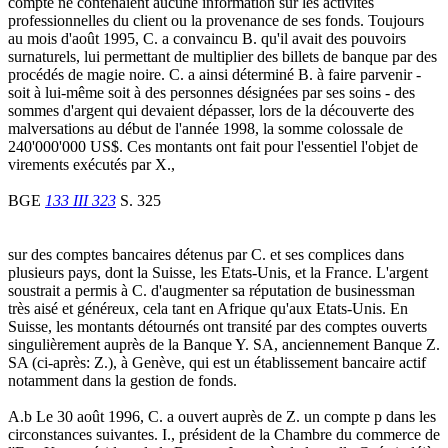
compte ne contenaient aucune information sur les activités
professionnelles du client ou la provenance de ses fonds. Toujours
au mois d'août 1995, C. a convaincu B. qu'il avait des pouvoirs
surnaturels, lui permettant de multiplier des billets de banque par des
procédés de magie noire. C. a ainsi déterminé B. à faire parvenir -
soit à lui-même soit à des personnes désignées par ses soins - des
sommes d'argent qui devaient dépasser, lors de la découverte des
malversations au début de l'année 1998, la somme colossale de
240'000'000 US$. Ces montants ont fait pour l'essentiel l'objet de
virements exécutés par X.,
BGE
133 III 323
S. 325
sur des comptes bancaires détenus par C. et ses complices dans
plusieurs pays, dont la Suisse, les Etats-Unis, et la France. L'argent
soustrait a permis à C. d'augmenter sa réputation de businessman
très aisé et généreux, cela tant en Afrique qu'aux Etats-Unis. En
Suisse, les montants détournés ont transité par des comptes ouverts
singulièrement auprès de la Banque Y. SA, anciennement Banque Z.
SA (ci-après: Z.), à Genève, qui est un établissement bancaire actif
notamment dans la gestion de fonds.
A.b Le 30 août 1996, C. a ouvert auprès de Z. un compte p dans les
circonstances suivantes. I., président de la Chambre du commerce de