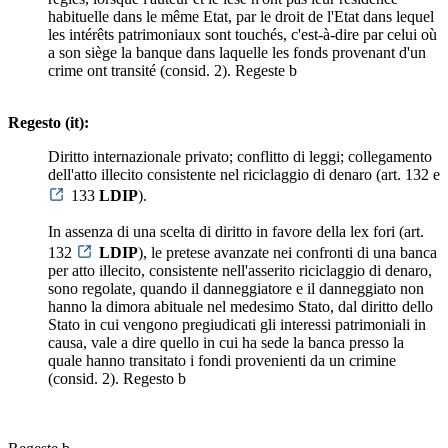
habituelle dans le même Etat, par le droit de l'Etat dans lequel
les intérêts patrimoniaux sont touchés, c'est-à-dire par celui où
a son siège la banque dans laquelle les fonds provenant d'un
crime ont transité (consid. 2). Regeste b
Regesto (it):
Diritto internazionale privato; conflitto di leggi; collegamento
dell'atto illecito consistente nel riciclaggio di denaro (art. 132 e
133
LDIP
).
In assenza di una scelta di diritto in favore della lex fori (art.
132
LDIP
), le pretese avanzate nei confronti di una banca
per atto illecito, consistente nell'asserito riciclaggio di denaro,
sono regolate, quando il danneggiatore e il danneggiato non
hanno la dimora abituale nel medesimo Stato, dal diritto dello
Stato in cui vengono pregiudicati gli interessi patrimoniali in
causa, vale a dire quello in cui ha sede la banca presso la
quale hanno transitato i fondi provenienti da un crimine
(consid. 2). Regesto b