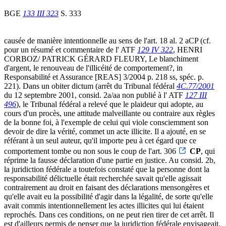
BGE
133 III 323
S. 333
causée de manière intentionnelle au sens de l'art. 18 al. 2 aCP (cf.
pour un résumé et commentaire de l' ATF
129 IV 322
, HENRI
CORBOZ/ PATRICK GÉRARD FLEURY, Le blanchiment
d'argent, le renouveau de l'illicéité de comportement?, in
Responsabilité et Assurance [REAS] 3/2004 p. 218 ss, spéc. p.
221). Dans un obiter dictum (arrêt du Tribunal fédéral
4C.77/2001
du 12 septembre 2001, consid. 2a/aa non publié à l' ATF
127 III
496
), le Tribunal fédéral a relevé que le plaideur qui adopte, au
cours d'un procès, une attitude malveillante ou contraire aux règles
de la bonne foi, à l'exemple de celui qui viole consciemment son
devoir de dire la vérité, commet un acte illicite. Il a ajouté, en se
référant à un seul auteur, qu'il importe peu à cet égard que ce
comportement tombe ou non sous le coup de l'art. 306
CP
, qui
réprime la fausse déclaration d'une partie en justice. Au consid. 2b,
la juridiction fédérale a toutefois constaté que la personne dont la
responsabilité délictuelle était recherchée savait qu'elle agissait
contrairement au droit en faisant des déclarations mensongères et
qu'elle avait eu la possibilité d'agir dans la légalité, de sorte qu'elle
avait commis intentionnellement les actes illicites qui lui étaient
reprochés. Dans ces conditions, on ne peut rien tirer de cet arrêt. Il
est d'ailleurs permis de penser que la juridiction fédérale envisageait,