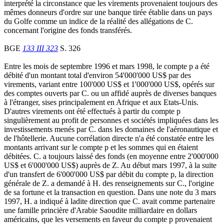
interprété la circonstance que les virements provenaient toujours des
mêmes donneurs d'ordre sur une banque tirée établie dans un pays
du Golfe comme un indice de la réalité des allégations de C.
concernant l'origine des fonds transférés.
BGE
133 III 323
S. 326
Entre les mois de septembre 1996 et mars 1998, le compte p a été
débité d'un montant total d'environ 54'000'000 US$ par des
virements, variant entre 100'000 US$ et 1'000'000 US$, opérés sur
des comptes ouverts par C. ou un affidé auprès de diverses banques
à l'étranger, sises principalement en Afrique et aux Etats-Unis.
D'autres virements ont été effectués à partir du compte p
singulièrement au profit de personnes et sociétés impliquées dans les
investissements menés par C. dans les domaines de l'aéronautique et
de l'hôtellerie. Aucune corrélation directe n'a été constatée entre les
montants arrivant sur le compte p et les sommes qui en étaient
débitées. C. a toujours laissé des fonds (en moyenne entre 2'000'000
US$ et 6'000'000 US$) auprès de Z. Au début mars 1997, à la suite
d'un transfert de 6'000'000 US$ par débit du compte p, la direction
générale de Z. a demandé à H. des renseignements sur C., l'origine
de sa fortune et la transaction en question. Dans une note du 3 mars
1997, H. a indiqué à ladite direction que C. avait comme partenaire
une famille princière d'Arabie Saoudite milliardaire en dollars
américains, que les versements en faveur du compte p provenaient