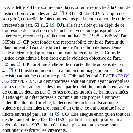
5. A la lettre V/B de son recours, la recourante reproche à la Cour de
justice d'avoir violé les art. 41
CO
et 305bis
CP
. A l'appui de
son grief, constellé de faits non retenus par la cour cantonale et donc
irrecevables (art. 63 al. 2
OJ
), elle fait valoir qu'en dépit de ce
qui résulte de l'arrêt déféré, lequel a renversé une jurisprudence
antérieure, récente et parfaitement motivée (SJ 1998 p. 646 ss), l'art.
305bis
CP
peut fonder une responsabilité civile de l'auteur du
blanchiment à l'égard de la victime de l'infraction de base. Dans
cette ancienne jurisprudence, poursuit la recourante, la Cour de
justice avait admis à bon droit que la violation objective de l'art.
305bis
CP
constitue à elle seule un acte illicite au sens de l'art.
41
CO
justifiant une réclamation en dommages-intérêts. Cette
décision aurait été confirmée par le Tribunal fédéral à l' ATF
129 IV
322
consid. 2.2.4. La demanderesse soutient qu'en ayant accepté les
ordres de "retransferts" des fonds par le débit du compte p en faveur
de comptes détenus par C. et ses proches auprès de banques situées
à l'étranger, la défenderesse a commis un acte propre à entraver
l'identification de l'origine, la découverte ou la confiscation de
valeurs patrimoniales provenant d'un crime, ce qui constitue l'acte
illicite envisagé par l'art. 41
CO
. Elle allègue enfin qu'en tout cas
dès le transfert de 6'000'000 US$ à partir du compte p survenu au
début de mars 1997, l'intimée n'avait plus aucune excuse pour
continuer d'exécuter les virements.