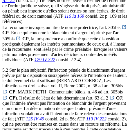
III 122
consid. 4.1). De telles normes peuvent résulter de l'ensemble
de l'ordre juridique suisse, qu'il s'agisse du droit privé, administratif
ou pénal; peu importe qu'elles soient écrites on non écrites, de droit
fédéral ou de droit cantonal (ATF
116 Ia 169
consid. 2c p. 169 et les
références).
La recourante invoque, au titre de norme protectrice, l'art. 305bis
CP
. En ce qui concerne le blanchiment d'argent réprimé par l'art.
305bis
CP
, la jurisprudence a confirmé que cette disposition
protégeait également les intérêts patrimoniaux de ceux qui, à l'instar
de la recourante, sont lésés par le crime préalable, lorsque les valeurs
patrimoniales proviennent d'actes délictueux contre des intérêts
individuels (ATF
129 IV 322
consid. 2.2.4).
5.2 Sur le plan subjectif, l'infraction pénale de blanchiment d'argent
prévue par la disposition susrappelée nécessite l'intention de l'auteur,
le dol éventuel étant suffisant (BERNARD CORBOZ, Les
infractions en droit suisse, vol. II, Berne 2002, n. 38 ad art. 305bis
CP
; MARK PIETH, Commentaire bâlois, n. 46 ad art. 305bis
CP
). Il résulte de l'état de fait déterminant (art. 63 al. 2
OJ
)
que l'intimée n'avait pas l'intention de blanchir de l'argent provenant
d'un crime. La détermination de ce que l'auteur présumé d'une
infraction voulait ou avait l'intention de faire relève des constatations
de fait (ATF
125 IV 49
consid. 2d p. 56; ATF
119 IV 222
consid. 2),
qui ne peuvent être remises en cause dans un recours en réforme. La
recourante est donc irrecevable à s'en prendre à cette constatation,