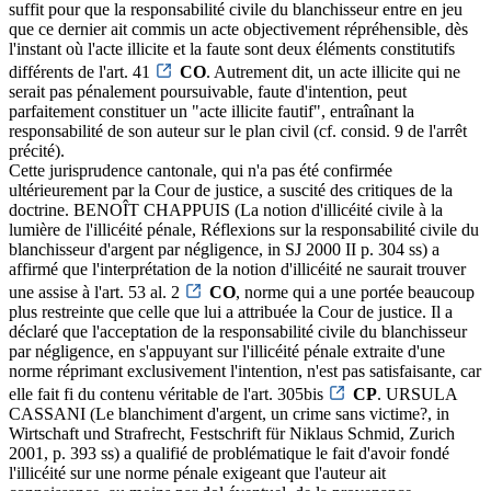
suffit pour que la responsabilité civile du blanchisseur entre en jeu
que ce dernier ait commis un acte objectivement répréhensible, dès
l'instant où l'acte illicite et la faute sont deux éléments constitutifs
différents de l'art. 41
CO
. Autrement dit, un acte illicite qui ne
serait pas pénalement poursuivable, faute d'intention, peut
parfaitement constituer un "acte illicite fautif", entraînant la
responsabilité de son auteur sur le plan civil (cf. consid. 9 de l'arrêt
précité).
Cette jurisprudence cantonale, qui n'a pas été confirmée
ultérieurement par la Cour de justice, a suscité des critiques de la
doctrine. BENOÎT CHAPPUIS (La notion d'illicéité civile à la
lumière de l'illicéité pénale, Réflexions sur la responsabilité civile du
blanchisseur d'argent par négligence, in SJ 2000 II p. 304 ss) a
affirmé que l'interprétation de la notion d'illicéité ne saurait trouver
une assise à l'art. 53 al. 2
CO
, norme qui a une portée beaucoup
plus restreinte que celle que lui a attribuée la Cour de justice. Il a
déclaré que l'acceptation de la responsabilité civile du blanchisseur
par négligence, en s'appuyant sur l'illicéité pénale extraite d'une
norme réprimant exclusivement l'intention, n'est pas satisfaisante, car
elle fait fi du contenu véritable de l'art. 305bis
CP
. URSULA
CASSANI (Le blanchiment d'argent, un crime sans victime?, in
Wirtschaft und Strafrecht, Festschrift für Niklaus Schmid, Zurich
2001, p. 393 ss) a qualifié de problématique le fait d'avoir fondé
l'illicéité sur une norme pénale exigeant que l'auteur ait