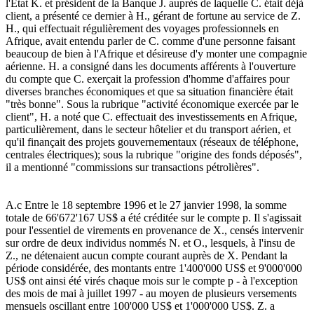
l'Etat K. et président de la Banque J. auprès de laquelle C. était déjà
client, a présenté ce dernier à H., gérant de fortune au service de Z.
H., qui effectuait régulièrement des voyages professionnels en
Afrique, avait entendu parler de C. comme d'une personne faisant
beaucoup de bien à l'Afrique et désireuse d'y monter une compagnie
aérienne. H. a consigné dans les documents afférents à l'ouverture
du compte que C. exerçait la profession d'homme d'affaires pour
diverses branches économiques et que sa situation financière était
"très bonne". Sous la rubrique "activité économique exercée par le
client", H. a noté que C. effectuait des investissements en Afrique,
particulièrement, dans le secteur hôtelier et du transport aérien, et
qu'il finançait des projets gouvernementaux (réseaux de téléphone,
centrales électriques); sous la rubrique "origine des fonds déposés",
il a mentionné "commissions sur transactions pétrolières".
A.c Entre le 18 septembre 1996 et le 27 janvier 1998, la somme
totale de 66'672'167 US$ a été créditée sur le compte p. Il s'agissait
pour l'essentiel de virements en provenance de X., censés intervenir
sur ordre de deux individus nommés N. et O., lesquels, à l'insu de
Z., ne détenaient aucun compte courant auprès de X. Pendant la
période considérée, des montants entre 1'400'000 US$ et 9'000'000
US$ ont ainsi été virés chaque mois sur le compte p - à l'exception
des mois de mai à juillet 1997 - au moyen de plusieurs versements
mensuels oscillant entre 100'000 US$ et 1'000'000 US$. Z. a