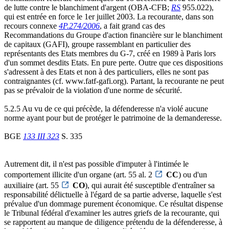
de lutte contre le blanchiment d'argent (OBA-CFB;
RS
955.022),
qui est entrée en force le 1er juillet 2003. La recourante, dans son
recours connexe
4P.274/2006
, a fait grand cas des
Recommandations du Groupe d'action financière sur le blanchiment
de capitaux (GAFI), groupe rassemblant en particulier des
représentants des Etats membres du G-7, créé en 1989 à Paris lors
d'un sommet desdits Etats. En pure perte. Outre que ces dispositions
s'adressent à des Etats et non à des particuliers, elles ne sont pas
contraignantes (cf. www.fatf-gafi.org). Partant, la recourante ne peut
pas se prévaloir de la violation d'une norme de sécurité.
5.2.5 Au vu de ce qui précède, la défenderesse n'a violé aucune
norme ayant pour but de protéger le patrimoine de la demanderesse.
BGE
133 III 323
S. 335
Autrement dit, il n'est pas possible d'imputer à l'intimée le
comportement illicite d'un organe (art. 55 al. 2
CC
) ou d'un
auxiliaire (art. 55
CO
), qui aurait été susceptible d'entraîner sa
responsabilité délictuelle à l'égard de sa partie adverse, laquelle s'est
prévalue d'un dommage purement économique. Ce résultat dispense
le Tribunal fédéral d'examiner les autres griefs de la recourante, qui
se rapportent au manque de diligence prétendu de la défenderesse, à