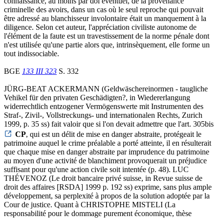
connaissance, au moins par dol éventuel, de la provenance
criminelle des avoirs, dans un cas où le seul reproche qui pouvait
être adressé au blanchisseur involontaire était un manquement à la
diligence. Selon cet auteur, l'appréciation civiliste autonome de
l'élément de la faute est un travestissement de la norme pénale dont
n'est utilisée qu'une partie alors que, intrinsèquement, elle forme un
tout indissociable.
BGE
133 III 323
S. 332
JÜRG-BEAT ACKERMANN (Geldwäschereinormen - taugliche
Vehikel für den privaten Geschädigten?, in Wiedererlangung
widerrechtlich entzogener Vermögenswerte mit Instrumenten des
Straf-, Zivil-, Vollstreckungs- und internationalen Rechts, Zurich
1999, p. 35 ss) fait valoir que si l'on devait admettre que l'art. 305bis
CP
, qui est un délit de mise en danger abstraite, protégeait le
patrimoine auquel le crime préalable a porté atteinte, il en résulterait
que chaque mise en danger abstraite par imprudence du patrimoine
au moyen d'une activité de blanchiment provoquerait un préjudice
suffisant pour qu'une action civile soit intentée (p. 48). LUC
THÉVENOZ (Le droit bancaire privé suisse, in Revue suisse de
droit des affaires [RSDA] 1999 p. 192 ss) exprime, sans plus ample
développement, sa perplexité à propos de la solution adoptée par la
Cour de justice. Quant à CHRISTOPHE MISTELI (La
responsabilité pour le dommage purement économique, thèse