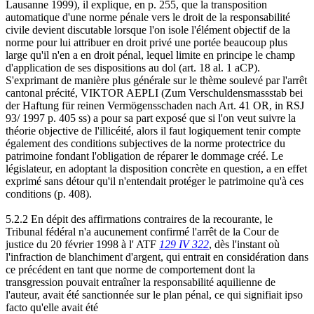
Lausanne 1999), il explique, en p. 255, que la transposition
automatique d'une norme pénale vers le droit de la responsabilité
civile devient discutable lorsque l'on isole l'élément objectif de la
norme pour lui attribuer en droit privé une portée beaucoup plus
large qu'il n'en a en droit pénal, lequel limite en principe le champ
d'application de ses dispositions au dol (art. 18 al. 1 aCP).
S'exprimant de manière plus générale sur le thème soulevé par l'arrêt
cantonal précité, VIKTOR AEPLI (Zum Verschuldensmassstab bei
der Haftung für reinen Vermögensschaden nach Art. 41 OR, in RSJ
93/ 1997 p. 405 ss) a pour sa part exposé que si l'on veut suivre la
théorie objective de l'illicéité, alors il faut logiquement tenir compte
également des conditions subjectives de la norme protectrice du
patrimoine fondant l'obligation de réparer le dommage créé. Le
législateur, en adoptant la disposition concrète en question, a en effet
exprimé sans détour qu'il n'entendait protéger le patrimoine qu'à ces
conditions (p. 408).
5.2.2 En dépit des affirmations contraires de la recourante, le
Tribunal fédéral n'a aucunement confirmé l'arrêt de la Cour de
justice du 20 février 1998 à l' ATF
129 IV 322
, dès l'instant où
l'infraction de blanchiment d'argent, qui entrait en considération dans
ce précédent en tant que norme de comportement dont la
transgression pouvait entraîner la responsabilité aquilienne de
l'auteur, avait été sanctionnée sur le plan pénal, ce qui signifiait ipso
facto qu'elle avait été