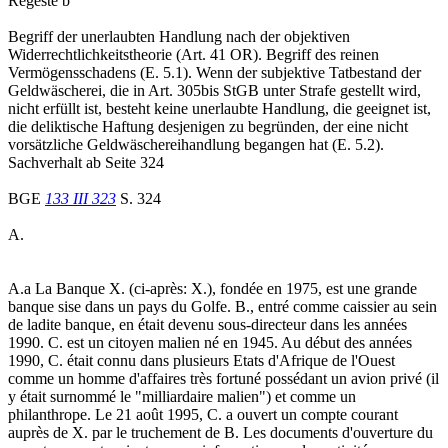
Regeste b
Begriff der unerlaubten Handlung nach der objektiven
Widerrechtlichkeitstheorie (Art. 41 OR). Begriff des reinen
Vermögensschadens (E. 5.1). Wenn der subjektive Tatbestand der
Geldwäscherei, die in Art. 305bis StGB unter Strafe gestellt wird,
nicht erfüllt ist, besteht keine unerlaubte Handlung, die geeignet ist,
die deliktische Haftung desjenigen zu begründen, der eine nicht
vorsätzliche Geldwäschereihandlung begangen hat (E. 5.2).
Sachverhalt ab Seite 324
BGE
133 III 323
S. 324
A.
A.a La Banque X. (ci-après: X.), fondée en 1975, est une grande
banque sise dans un pays du Golfe. B., entré comme caissier au sein
de ladite banque, en était devenu sous-directeur dans les années
1990. C. est un citoyen malien né en 1945. Au début des années
1990, C. était connu dans plusieurs Etats d'Afrique de l'Ouest
comme un homme d'affaires très fortuné possédant un avion privé (il
y était surnommé le "milliardaire malien") et comme un
philanthrope. Le 21 août 1995, C. a ouvert un compte courant
auprès de X. par le truchement de B. Les documents d'ouverture du