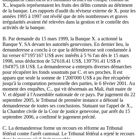
X., lesquels représentaient les fruits des délits commis au détriment
de la banque. Les rapports d'audit du réviseur externe de X. pour les
années 1995 à 1997 ont révélé que de très nombreuses et graves
irrégularités avaient été relevées dans la gestion et le contrôle des
activités de la banque.
B. Par demande du 15 mars 1999, la Banque X. a actionné la
Banque Y. SA devant les autorités genevoises. En dernier lieu, la
demanderesse a conclu à ce que la défenderesse soit condamnée à
lui verser 67'195'167 US$ avec intérêts à 5 % l'an dès le 15 mars
1998, sous déduction de 52'618.41 US$, 139'791.41 US$ et
194'875.18 US$. La demanderesse a entrepris diverses démarches
pour récupérer les fonds soustraits par C. et ses proches. Il est
apparu que seule la somme de 1'200'000 US$ a pu être récupérée
jusqu'à la comparution personnelle des parties, le 6 février 2001. Au
moment des enquêtes, C., qui vit désormais au Mali, était maire de
V. et député à l'Assemblée nationale de ce pays. Par jugement du 22
septembre 2005, le Tribunal de première instance a débouté la
demanderesse de toutes ses conclusions. Statuant sur l'appel de X.,
la Chambre civile de la Cour de justice genevoise, par arrêt du 15
septembre 2006, a confirmé le jugement précité.
C. La demanderesse forme un recours en réforme au Tribunal
fédéral contre l'arrêt cantonal. Le Tribunal fédéral a rejeté le recours