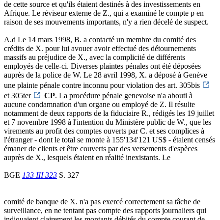
de cette source et qu'ils étaient destinés à des investissements en
Afrique. Le réviseur externe de Z., qui a examiné le compte p en
raison de ses mouvements importants, n'y a rien décelé de suspect.
A.d Le 14 mars 1998, B. a contacté un membre du comité des
crédits de X. pour lui avouer avoir effectué des détournements
massifs au préjudice de X., avec la complicité de différents
employés de celle-ci. Diverses plaintes pénales ont été déposées
auprès de la police de W. Le 28 avril 1998, X. a déposé à Genève
une plainte pénale contre inconnu pour violation des art. 305bis
et 305ter
CP
. La procédure pénale genevoise n'a abouti à
aucune condamnation d'un organe ou employé de Z. Il résulte
notamment de deux rapports de la fiduciaire R., rédigés les 19 juillet
et 7 novembre 1998 à l'intention du Ministère public de W., que les
virements au profit des comptes ouverts par C. et ses complices à
l'étranger - dont le total se monte à 155'134'121 US$ - étaient censés
émaner de clients et être couverts par des versements d'espèces
auprès de X., lesquels étaient en réalité inexistants. Le
BGE
133 III 323
S. 327
comité de banque de X. n'a pas exercé correctement sa tâche de
surveillance, en ne tentant pas compte des rapports journaliers qui
indiquaient clairement les montants débités du compte courant de