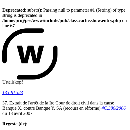
Deprecated
: substr(): Passing null to parameter #1 ($string) of type
string is deprecated in
/home/proj/pse/www/include/pub/class.cache.show.entry.php
on
line
67
Urteilskopf
133 III 323
37. Extrait de l'arrêt de la Ire Cour de droit civil dans la cause
Banque X. contre Banque Y. SA (recours en réforme)
4C.386/2006
du 18 avril 2007
Regeste (de):