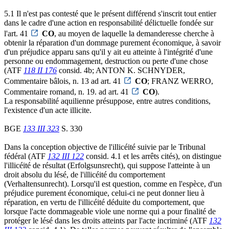
5.1 Il n'est pas contesté que le présent différend s'inscrit tout entier
dans le cadre d'une action en responsabilité délictuelle fondée sur
l'art. 41
CO
, au moyen de laquelle la demanderesse cherche à
obtenir la réparation d'un dommage purement économique, à savoir
d'un préjudice apparu sans qu'il y ait eu atteinte à l'intégrité d'une
personne ou endommagement, destruction ou perte d'une chose
(ATF
118 II 176
consid. 4b; ANTON K. SCHNYDER,
Commentaire bâlois, n. 13 ad art. 41
CO
; FRANZ WERRO,
Commentaire romand, n. 19. ad art. 41
CO
).
La responsabilité aquilienne présuppose, entre autres conditions,
l'existence d'un acte illicite.
BGE
133 III 323
S. 330
Dans la conception objective de l'illicéité suivie par le Tribunal
fédéral (ATF
132 III 122
consid. 4.1 et les arrêts cités), on distingue
l'illicéité de résultat (Erfolgsunsrecht), qui suppose l'atteinte à un
droit absolu du lésé, de l'illicéité du comportement
(Verhaltensunrecht). Lorsqu'il est question, comme en l'espèce, d'un
préjudice purement économique, celui-ci ne peut donner lieu à
réparation, en vertu de l'illicéité déduite du comportement, que
lorsque l'acte dommageable viole une norme qui a pour finalité de
protéger le lésé dans les droits atteints par l'acte incriminé (ATF
132