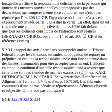
lorsqu'elle a affirmé la responsabilité délictuelle de la personne qui
obtient des mesures provisionnelles dommageables par des
déclarations mensongères même si ce comportement n'était pas
réprimé par l'art. 306
CP
, l'hypothèse où la partie n'a pas été
expressément invitée par le juge à dire la vérité. En effet, dans un tel
cas, seule une condition objective de punissabilité fait défaut, alors
que tous les éléments constitutifs de l'infraction sont réalisés
(BERNARD CORBOZ, op. cit., n. 14 ad art. 306
CP
et les
références citées).
5.2.3 Le rappel des avis doctrinaux susrappelés amène le Tribunal
fédéral à poser les réflexions suivantes. L'obligation de réparer un
préjudice en droit de la responsabilité civile doit être contenue dans
des limites raisonnables pour être acceptée socialement. L'illicéité,
en tant que condition d'une telle responsabilité, tend à assurer que
celle-ci ne soit pas étendue de manière excessive (cf. p. ex. KARL
OFTINGER/EMIL W. STARK, Schweizerisches Haftpflichtrecht,
Allgemeiner Teil, vol. I, § 4, n. 3 ss, p. 167/168). Les éléments
constitutifs d'une norme pénale se répartissent en éléments objectifs
et subjectifs. On ne voit pas pourquoi il
BGE
133 III 323
S. 334