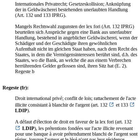
Internationales Privatrecht; Gesetzeskollision; Anknüpfung
der in Geldwäscherei bestehenden unerlaubten Handlung
(Art. 132 und 133 IPRG).
Mangels Rechtswahl zugunsten der lex fori (Art. 132 IPRG)
beurteilen sich Ansprüche gegen eine Bank aus unerlaubter
Handlung, bestehend in angeblicher Geldwäscherei, wenn der
Schädiger und der Geschädigte ihren gewöhnlichen
Aufenthalt nicht im gleichen Staat haben, nach dem Recht des
Staates, in dem die Vermögensinteressen berührt sind, d.h. des
Staates, wo die Bank, an welche die aus einem Verbrechen
herrührenden Gelder geflossen sind, ihren Sitz hat (E. 2).
Regeste b
Regeste (fr):
Droit international privé; conflit de lois; rattachement de l'acte
illicite consistant à blanchir de l'argent (art. 132
et 133
LDIP
).
A défaut d'élection de droit en faveur de la lex fori (art. 132
LDIP
), les prétentions fondées sur l'acte illicite revenant
pour une banque à avoir prétendument blanchi de l'argent sont
régies, lorsque l'auteur et le lésé n'ont pas leur résidence