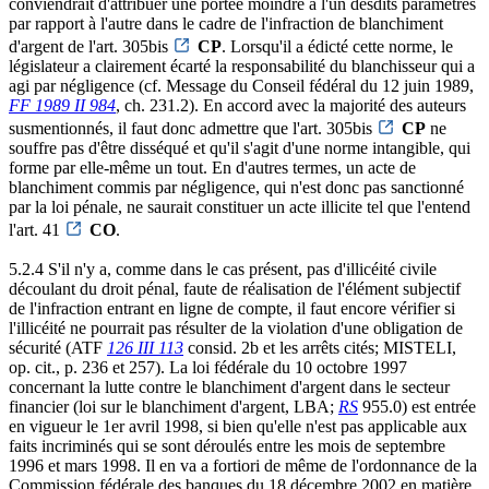
conviendrait d'attribuer une portée moindre à l'un desdits paramètres
par rapport à l'autre dans le cadre de l'infraction de blanchiment
d'argent de l'art. 305bis
CP
. Lorsqu'il a édicté cette norme, le
législateur a clairement écarté la responsabilité du blanchisseur qui a
agi par négligence (cf. Message du Conseil fédéral du 12 juin 1989,
FF 1989 II 984
, ch. 231.2). En accord avec la majorité des auteurs
susmentionnés, il faut donc admettre que l'art. 305bis
CP
ne
souffre pas d'être disséqué et qu'il s'agit d'une norme intangible, qui
forme par elle-même un tout. En d'autres termes, un acte de
blanchiment commis par négligence, qui n'est donc pas sanctionné
par la loi pénale, ne saurait constituer un acte illicite tel que l'entend
l'art. 41
CO
.
5.2.4 S'il n'y a, comme dans le cas présent, pas d'illicéité civile
découlant du droit pénal, faute de réalisation de l'élément subjectif
de l'infraction entrant en ligne de compte, il faut encore vérifier si
l'illicéité ne pourrait pas résulter de la violation d'une obligation de
sécurité (ATF
126 III 113
consid. 2b et les arrêts cités; MISTELI,
op. cit., p. 236 et 257). La loi fédérale du 10 octobre 1997
concernant la lutte contre le blanchiment d'argent dans le secteur
financier (loi sur le blanchiment d'argent, LBA;
RS
955.0) est entrée
en vigueur le 1er avril 1998, si bien qu'elle n'est pas applicable aux
faits incriminés qui se sont déroulés entre les mois de septembre
1996 et mars 1998. Il en va a fortiori de même de l'ordonnance de la
Commission fédérale des banques du 18 décembre 2002 en matière