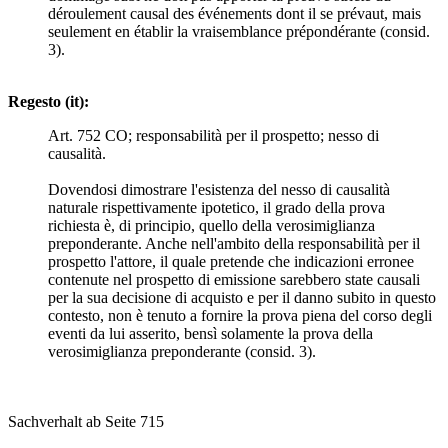
déroulement causal des événements dont il se prévaut, mais
seulement en établir la vraisemblance prépondérante (consid.
3).
Regesto (it):
Art. 752 CO; responsabilità per il prospetto; nesso di
causalità.
Dovendosi dimostrare l'esistenza del nesso di causalità
naturale rispettivamente ipotetico, il grado della prova
richiesta è, di principio, quello della verosimiglianza
preponderante. Anche nell'ambito della responsabilità per il
prospetto l'attore, il quale pretende che indicazioni erronee
contenute nel prospetto di emissione sarebbero state causali
per la sua decisione di acquisto e per il danno subito in questo
contesto, non è tenuto a fornire la prova piena del corso degli
eventi da lui asserito, bensì solamente la prova della
verosimiglianza preponderante (consid. 3).
Sachverhalt ab Seite 715