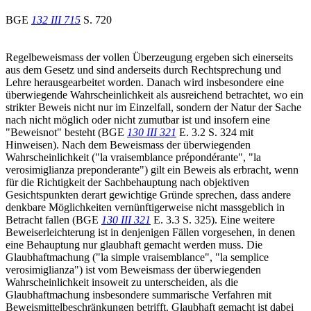
BGE
132 III 715
S. 720
Regelbeweismass der vollen Überzeugung ergeben sich einerseits
aus dem Gesetz und sind anderseits durch Rechtsprechung und
Lehre herausgearbeitet worden. Danach wird insbesondere eine
überwiegende Wahrscheinlichkeit als ausreichend betrachtet, wo ein
strikter Beweis nicht nur im Einzelfall, sondern der Natur der Sache
nach nicht möglich oder nicht zumutbar ist und insofern eine
"Beweisnot" besteht (BGE
130 III 321
E. 3.2 S. 324 mit
Hinweisen). Nach dem Beweismass der überwiegenden
Wahrscheinlichkeit ("la vraisemblance prépondérante", "la
verosimiglianza preponderante") gilt ein Beweis als erbracht, wenn
für die Richtigkeit der Sachbehauptung nach objektiven
Gesichtspunkten derart gewichtige Gründe sprechen, dass andere
denkbare Möglichkeiten vernünftigerweise nicht massgeblich in
Betracht fallen (BGE
130 III 321
E. 3.3 S. 325). Eine weitere
Beweiserleichterung ist in denjenigen Fällen vorgesehen, in denen
eine Behauptung nur glaubhaft gemacht werden muss. Die
Glaubhaftmachung ("la simple vraisemblance", "la semplice
verosimiglianza") ist vom Beweismass der überwiegenden
Wahrscheinlichkeit insoweit zu unterscheiden, als die
Glaubhaftmachung insbesondere summarische Verfahren mit
Beweismittelbeschränkungen betrifft. Glaubhaft gemacht ist dabei