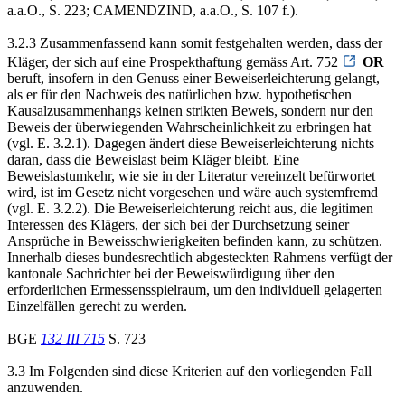
a.a.O., S. 223; CAMENDZIND, a.a.O., S. 107 f.).
3.2.3 Zusammenfassend kann somit festgehalten werden, dass der
Kläger, der sich auf eine Prospekthaftung gemäss Art. 752
OR
beruft, insofern in den Genuss einer Beweiserleichterung gelangt,
als er für den Nachweis des natürlichen bzw. hypothetischen
Kausalzusammenhangs keinen strikten Beweis, sondern nur den
Beweis der überwiegenden Wahrscheinlichkeit zu erbringen hat
(vgl. E. 3.2.1). Dagegen ändert diese Beweiserleichterung nichts
daran, dass die Beweislast beim Kläger bleibt. Eine
Beweislastumkehr, wie sie in der Literatur vereinzelt befürwortet
wird, ist im Gesetz nicht vorgesehen und wäre auch systemfremd
(vgl. E. 3.2.2). Die Beweiserleichterung reicht aus, die legitimen
Interessen des Klägers, der sich bei der Durchsetzung seiner
Ansprüche in Beweisschwierigkeiten befinden kann, zu schützen.
Innerhalb dieses bundesrechtlich abgesteckten Rahmens verfügt der
kantonale Sachrichter bei der Beweiswürdigung über den
erforderlichen Ermessensspielraum, um den individuell gelagerten
Einzelfällen gerecht zu werden.
BGE
132 III 715
S. 723
3.3 Im Folgenden sind diese Kriterien auf den vorliegenden Fall
anzuwenden.