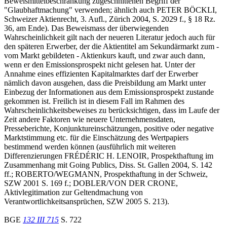
Beweismittelbeschränkung zugeschnittenen Begriff der
"Glaubhaftmachung" verwenden; ähnlich auch PETER BÖCKLI,
Schweizer Aktienrecht, 3. Aufl., Zürich 2004, S. 2029 f., § 18 Rz.
36, am Ende). Das Beweismass der überwiegenden
Wahrscheinlichkeit gilt nach der neueren Literatur jedoch auch für
den späteren Erwerber, der die Aktientitel am Sekundärmarkt zum -
vom Markt gebildeten - Aktienkurs kauft, und zwar auch dann,
wenn er den Emissionsprospekt nicht gelesen hat. Unter der
Annahme eines effizienten Kapitalmarktes darf der Erwerber
nämlich davon ausgehen, dass die Preisbildung am Markt unter
Einbezug der Informationen aus dem Emissionsprospekt zustande
gekommen ist. Freilich ist in diesem Fall im Rahmen des
Wahrscheinlichkeitsbeweises zu berücksichtigen, dass im Laufe der
Zeit andere Faktoren wie neuere Unternehmensdaten,
Presseberichte, Konjunktureinschätzungen, positive oder negative
Marktstimmung etc. für die Einschätzung des Wertpapiers
bestimmend werden können (ausführlich mit weiteren
Differenzierungen FRÉDÉRIC H. LENOIR, Prospekthaftung im
Zusammenhang mit Going Publics, Diss. St. Gallen 2004, S. 142
ff.; ROBERTO/WEGMANN, Prospekthaftung in der Schweiz,
SZW 2001 S. 169 f.; DOBLER/VON DER CRONE,
Aktivlegitimation zur Geltendmachung von
Verantwortlichkeitsansprüchen, SZW 2005 S. 213).
BGE
132 III 715
S. 722