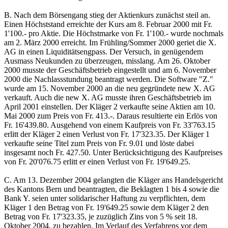
B. Nach dem Börsengang stieg der Aktienkurs zunächst steil an.
Einen Höchststand erreichte der Kurs am 8. Februar 2000 mit Fr.
1'100.- pro Aktie. Die Höchstmarke von Fr. 1'100.- wurde nochmals
am 2. März 2000 erreicht. Im Frühling/Sommer 2000 geriet die X.
AG in einen Liquiditätsengpass. Der Versuch, in genügendem
Ausmass Neukunden zu überzeugen, misslang. Am 26. Oktober
2000 musste der Geschäftsbetrieb eingestellt und am 6. November
2000 die Nachlassstundung beantragt werden. Die Software "Z."
wurde am 15. November 2000 an die neu gegründete new X. AG
verkauft. Auch die new X. AG musste ihren Geschäftsbetrieb im
April 2001 einstellen. Der Kläger 2 verkaufte seine Aktien am 10.
Mai 2000 zum Preis von Fr. 413.-. Daraus resultierte ein Erlös von
Fr. 16'439.80. Ausgehend von einem Kaufpreis von Fr. 33'763.15
erlitt der Kläger 2 einen Verlust von Fr. 17'323.35. Der Kläger 1
verkaufte seine Titel zum Preis von Fr. 9.01 und löste dabei
insgesamt noch Fr. 427.50. Unter Berücksichtigung des Kaufpreises
von Fr. 20'076.75 erlitt er einen Verlust von Fr. 19'649.25.
C. Am 13. Dezember 2004 gelangten die Kläger ans Handelsgericht
des Kantons Bern und beantragten, die Beklagten 1 bis 4 sowie die
Bank Y. seien unter solidarischer Haftung zu verpflichten, dem
Kläger 1 den Betrag von Fr. 19'649.25 sowie dem Kläger 2 den
Betrag von Fr. 17'323.35, je zuzüglich Zins von 5 % seit 18.
Oktober 2004, zu bezahlen. Im Verlauf des Verfahrens vor dem