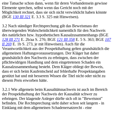
eine Tatsache schon dann, wenn für deren Vorhandensein gewisse
Elemente sprechen, selbst wenn das Gericht noch mit der
Möglichkeit rechnet, dass sie sich nicht verwirklicht haben könnte
(BGE
130 III 321
E. 3.3 S. 325 mit Hinweisen).
3.2 Nach ständiger Rechtsprechung gilt das Beweismass der
überwiegenden Wahrscheinlichkeit namentlich für den Nachweis
des natürlichen bzw. hypothetischen Kausalzusammenhangs (BGE
128 III 271
E. 2b/aa S. 276; BGE
121 III 358
E. 5 S. 363; BGE
107
II 269
E. 1b S. 273, je mit Hinweisen). Auch für die
Verantwortlichkeit aus der Prospekthaftung gelten grundsätzlich die
allgemeinen Haftungsvoraussetzungen. Der Kläger hat daher
grundsätzlich den Nachweis zu erbringen, dass zwischen der
pflichtwidrigen Handlung und dem eingetretenen Schaden ein
Kausalzusammenhang besteht. Dem Kläger obliegt der Beweis,
dass er sich beim Kaufentscheid auf fehlerhafte Prospektangaben
gestützt hat und mit besserem Wissen die Titel nicht oder nicht zu
diesem Preis erworben hätte.
3.2.1 Wie allgemein beim Kausalitätsnachweis ist auch im Bereich
der Prospekthaftung der Nachweis der Kausalität schwer zu
erbringen. Der klagende Anleger dürfte sich oft in "Beweisnot"
befinden. Die Rechtsprechung sieht daher schon seit langem - in
Einklang mit dem allgemeinen Schadenersatzrecht - eine