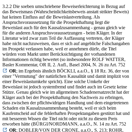
3.2.2 Die soeben umschriebene Beweiserleichterung in Bezug auf
das Beweismass (Wahrscheinlichkeitsbeweis anstatt strikter Beweis)
hat keinen Einfluss auf die Beweislastverteilung. Als
Anspruchsvoraussetzung für die Prospekthaftung liegt die
Beweislast auch für den Kausalzusammenhang - genau gleich wie
für die anderen Anspruchsvoraussetzungen - beim Kläger. In der
Literatur wird zwar zum Teil die Auffassung vertreten, der Kläger
habe nicht nachzuweisen, dass er sich auf angebliche Falschangaben
im Prospekt verlassen habe, weil er annehmen dürfe, die Titel
würden vom Markt unter Berücksichtigung der vorhandenen
Informationen richtig bewertet (so insbesondere ROLF WATTER,
Basler Kommentar, OR II, 2. Aufl., Basel 2004, N. 26 zu Art. 752
OR
; im Ergebnis ähnlich BÖCKLI, a.a.O., § 18 Rz. 36, der von
einer "Vermutung" der natürlichen Kausalität und damit implizit von
einer Beweislastumkehr spricht). Eine solche Umkehr der
Beweislast ist jedoch systemfremd und findet auch im Gesetz keine
Stütze. Genau gleich wie im allgemeinen Schadenersatzrecht hat der
Kläger auch bei der Prospekthaftung den Nachweis zu erbringen,
dass zwischen der pflichtwidrigen Handlung und dem eingetretenen
Schaden ein Kausalzusammenhang besteht, weil er sich beim
Kaufentscheid auf die fehlerhaften Prospektangaben gestützt hat und
mit besserem Wissen die Titel nicht oder nicht zu diesem Preis
erworben hätte (BÜRGI/NORDMANN, a.a.O., N. 14 zu Art. 752
OR
; DOBLER/VON DER CRONE, a.a.O., S. 213; ROHR,