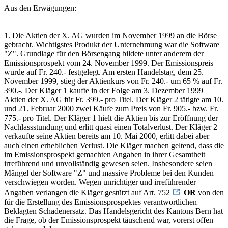
Aus den Erwägungen:
1. Die Aktien der X. AG wurden im November 1999 an die Börse
gebracht. Wichtigstes Produkt der Unternehmung war die Software
"Z". Grundlage für den Börsengang bildete unter anderem der
Emissionsprospekt vom 24. November 1999. Der Emissionspreis
wurde auf Fr. 240.- festgelegt. Am ersten Handelstag, dem 25.
November 1999, stieg der Aktienkurs von Fr. 240.- um 65 % auf Fr.
390.-. Der Kläger 1 kaufte in der Folge am 3. Dezember 1999
Aktien der X. AG für Fr. 399.- pro Titel. Der Kläger 2 tätigte am 10.
und 21. Februar 2000 zwei Käufe zum Preis von Fr. 905.- bzw. Fr.
775.- pro Titel. Der Kläger 1 hielt die Aktien bis zur Eröffnung der
Nachlassstundung und erlitt quasi einen Totalverlust. Der Kläger 2
verkaufte seine Aktien bereits am 10. Mai 2000, erlitt dabei aber
auch einen erheblichen Verlust. Die Kläger machen geltend, dass die
im Emissionsprospekt gemachten Angaben in ihrer Gesamtheit
irreführend und unvollständig gewesen seien. Insbesondere seien
Mängel der Software "Z" und massive Probleme bei den Kunden
verschwiegen worden. Wegen unrichtiger und irreführender
Angaben verlangen die Kläger gestützt auf Art. 752
OR
von den
für die Erstellung des Emissionsprospektes verantwortlichen
Beklagten Schadenersatz. Das Handelsgericht des Kantons Bern hat
die Frage, ob der Emissionsprospekt täuschend war, vorerst offen