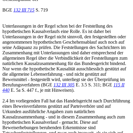
BGE
132 III 715
S. 719
Unterlassungen in der Regel schon bei der Feststellung des
hypothetischen Kausalverlaufs eine Rolle. Es ist daher bei
Unterlassungen in der Regel nicht sinnvoll, den festgestellten oder
angenommenen hypothetischen Geschehensablauf auch noch auf
seine Adäquanz zu prüfen. Die Feststellungen des Sachrichters im
Zusammenhang mit Unterlassungen sind daher entsprechend der
allgemeinen Regel über die Verbindlichkeit der Feststellungen zum
natürlichen Kausalzusammenhang für das Bundesgericht bindend.
Nur wenn die hypothetische Kausalität ausschliesslich gestützt auf
die allgemeine Lebenserfahrung - und nicht gestützt auf
Beweismittel - festgestellt wird, unterliegt sie der Überprüfung im
Berufungsverfahren (BGE
132 III 305
E. 3.5 S. 311; BGE
115 II
440
E. 5a S. 447 f., je mit Hinweisen).
2.4 Im vorliegenden Fall hat das Handelsgericht nach Durchführung
eines Beweisverfahrens gestützt auf Parteiverhöre und auf
Urkunden ausführliche Angaben zum natürlichen
Kausalzusammenhang - und in diesem Zusammenhang auch zum
hypothetischen Kausalverlauf - gemacht. Diese auf
Beweiserhebungen beruhenden Erkenntnisse sind
Tatsachenfeststellungen, und zwar auch insoweit, als sie sich auf