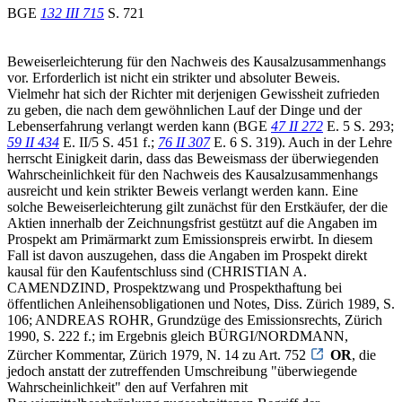
BGE
132 III 715
S. 721
Beweiserleichterung für den Nachweis des Kausalzusammenhangs
vor. Erforderlich ist nicht ein strikter und absoluter Beweis.
Vielmehr hat sich der Richter mit derjenigen Gewissheit zufrieden
zu geben, die nach dem gewöhnlichen Lauf der Dinge und der
Lebenserfahrung verlangt werden kann (BGE
47 II 272
E. 5 S. 293;
59 II 434
E. II/5 S. 451 f.;
76 II 307
E. 6 S. 319). Auch in der Lehre
herrscht Einigkeit darin, dass das Beweismass der überwiegenden
Wahrscheinlichkeit für den Nachweis des Kausalzusammenhangs
ausreicht und kein strikter Beweis verlangt werden kann. Eine
solche Beweiserleichterung gilt zunächst für den Erstkäufer, der die
Aktien innerhalb der Zeichnungsfrist gestützt auf die Angaben im
Prospekt am Primärmarkt zum Emissionspreis erwirbt. In diesem
Fall ist davon auszugehen, dass die Angaben im Prospekt direkt
kausal für den Kaufentschluss sind (CHRISTIAN A.
CAMENDZIND, Prospektzwang und Prospekthaftung bei
öffentlichen Anleihensobligationen und Notes, Diss. Zürich 1989, S.
106; ANDREAS ROHR, Grundzüge des Emissionsrechts, Zürich
1990, S. 222 f.; im Ergebnis gleich BÜRGI/NORDMANN,
Zürcher Kommentar, Zürich 1979, N. 14 zu Art. 752
OR
, die
jedoch anstatt der zutreffenden Umschreibung "überwiegende
Wahrscheinlichkeit" den auf Verfahren mit