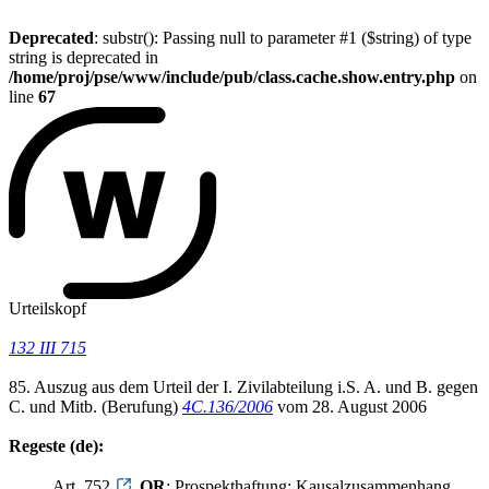
Deprecated
: substr(): Passing null to parameter #1 ($string) of type
string is deprecated in
/home/proj/pse/www/include/pub/class.cache.show.entry.php
on
line
67
Urteilskopf
132 III 715
85. Auszug aus dem Urteil der I. Zivilabteilung i.S. A. und B. gegen
C. und Mitb. (Berufung)
4C.136/2006
vom 28. August 2006
Regeste (de):
Art. 752
OR
; Prospekthaftung; Kausalzusammenhang.