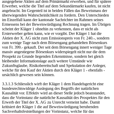
ausgegebene Aktien auf dem Primärmarkt erwerben, und für spätere
Erwerber, welche die Titel auf dem Sekundärmarkt kaufen, ist nicht
angebracht. Im Gegenteil ist in beiden Fällen das Beweismass der
überwiegenden Wahrscheinlichkeit zu fordern. Den Unterschieden
im Einzelfall kann der kantonale Sachrichter im Rahmen seines
Ermessens bei der Beweiswürdigung Rechnung tragen. Im Übrigen
scheint der Kläger 1 ohnehin zu verkennen, dass er nicht als
Ersterwerber gelten kann, wie er vorgibt. Der Kläger 1 hat die
Aktien der X. AG nicht zum Emissionspreis von Fr. 240.-, sondern
zum wenige Tage nach dem Börsengang gehandelten Börsenkurs
von Fr. 399.- gekauft. Der seit dem Börsengang innert weniger Tage
massiv angestiegene Börsenkurs widerspiegelt nicht nur die dem
Prospekt zu Grunde liegenden Erkenntnisse, sondern bei gleich
bleibender Informationslage auch weitere Umstände wie
Zukunftsglaube, Risikobereitschaft und Spekulation der Anleger,
welche für den Kauf der Aktien durch den Kläger 1 - ebenfalls -
ursächlich gewesen sein können.
3.3.1.3 Schliesslich wirft der Kläger 1 dem Handelsgericht eine
bundesrechtswidrige Auslegung des Begriffs der natürlichen
Kausalität vor. Effektiv wird an dieser Stelle jedoch beanstandet,
dass die Vorinstanz die natürliche Kausalität des Prospektes für den
Erwerb der Titel der X. AG zu Unrecht verneint habe. Damit
kritisiert der Kläger 1 die auf Beweiswürdigung beruhenden
Sachverhaltsfeststellungen der Vorinstanz, welche für das