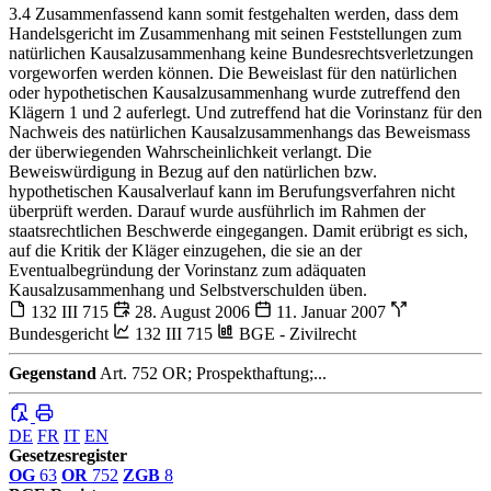
3.4 Zusammenfassend kann somit festgehalten werden, dass dem
Handelsgericht im Zusammenhang mit seinen Feststellungen zum
natürlichen Kausalzusammenhang keine Bundesrechtsverletzungen
vorgeworfen werden können. Die Beweislast für den natürlichen
oder hypothetischen Kausalzusammenhang wurde zutreffend den
Klägern 1 und 2 auferlegt. Und zutreffend hat die Vorinstanz für den
Nachweis des natürlichen Kausalzusammenhangs das Beweismass
der überwiegenden Wahrscheinlichkeit verlangt. Die
Beweiswürdigung in Bezug auf den natürlichen bzw.
hypothetischen Kausalverlauf kann im Berufungsverfahren nicht
überprüft werden. Darauf wurde ausführlich im Rahmen der
staatsrechtlichen Beschwerde eingegangen. Damit erübrigt es sich,
auf die Kritik der Kläger einzugehen, die sie an der
Eventualbegründung der Vorinstanz zum adäquaten
Kausalzusammenhang und Selbstverschulden üben.
132 III 715
28. August 2006
11. Januar 2007
Bundesgericht
132 III 715
BGE - Zivilrecht
Gegenstand
Art. 752 OR; Prospekthaftung;...
DE
FR
IT
EN
Gesetzesregister
OG
63
OR
752
ZGB
8