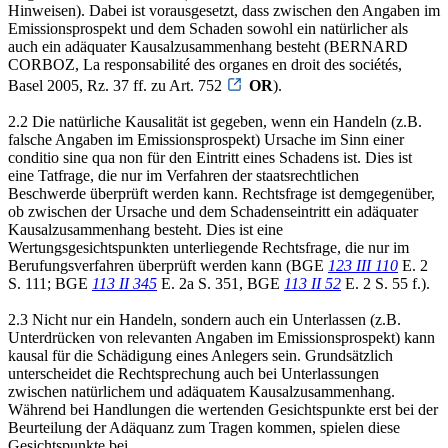
Hinweisen). Dabei ist vorausgesetzt, dass zwischen den Angaben im
Emissionsprospekt und dem Schaden sowohl ein natürlicher als
auch ein adäquater Kausalzusammenhang besteht (BERNARD
CORBOZ, La responsabilité des organes en droit des sociétés,
Basel 2005, Rz. 37 ff. zu Art. 752
OR
).
2.2 Die natürliche Kausalität ist gegeben, wenn ein Handeln (z.B.
falsche Angaben im Emissionsprospekt) Ursache im Sinn einer
conditio sine qua non für den Eintritt eines Schadens ist. Dies ist
eine Tatfrage, die nur im Verfahren der staatsrechtlichen
Beschwerde überprüft werden kann. Rechtsfrage ist demgegenüber,
ob zwischen der Ursache und dem Schadenseintritt ein adäquater
Kausalzusammenhang besteht. Dies ist eine
Wertungsgesichtspunkten unterliegende Rechtsfrage, die nur im
Berufungsverfahren überprüft werden kann (BGE
123 III 110
E. 2
S. 111; BGE
113 II 345
E. 2a S. 351, BGE
113 II 52
E. 2 S. 55 f.).
2.3 Nicht nur ein Handeln, sondern auch ein Unterlassen (z.B.
Unterdrücken von relevanten Angaben im Emissionsprospekt) kann
kausal für die Schädigung eines Anlegers sein. Grundsätzlich
unterscheidet die Rechtsprechung auch bei Unterlassungen
zwischen natürlichem und adäquatem Kausalzusammenhang.
Während bei Handlungen die wertenden Gesichtspunkte erst bei der
Beurteilung der Adäquanz zum Tragen kommen, spielen diese
Gesichtspunkte bei