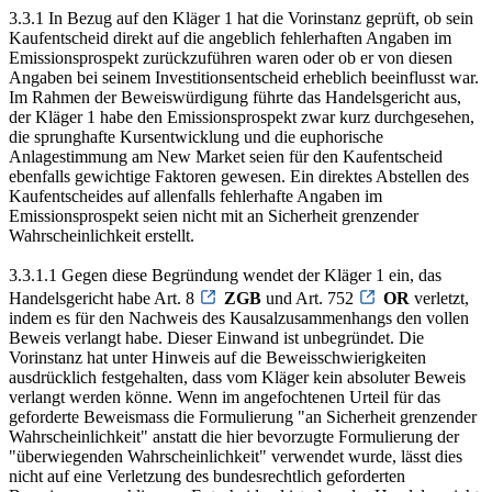
3.3.1 In Bezug auf den Kläger 1 hat die Vorinstanz geprüft, ob sein
Kaufentscheid direkt auf die angeblich fehlerhaften Angaben im
Emissionsprospekt zurückzuführen waren oder ob er von diesen
Angaben bei seinem Investitionsentscheid erheblich beeinflusst war.
Im Rahmen der Beweiswürdigung führte das Handelsgericht aus,
der Kläger 1 habe den Emissionsprospekt zwar kurz durchgesehen,
die sprunghafte Kursentwicklung und die euphorische
Anlagestimmung am New Market seien für den Kaufentscheid
ebenfalls gewichtige Faktoren gewesen. Ein direktes Abstellen des
Kaufentscheides auf allenfalls fehlerhafte Angaben im
Emissionsprospekt seien nicht mit an Sicherheit grenzender
Wahrscheinlichkeit erstellt.
3.3.1.1 Gegen diese Begründung wendet der Kläger 1 ein, das
Handelsgericht habe Art. 8
ZGB
und Art. 752
OR
verletzt,
indem es für den Nachweis des Kausalzusammenhangs den vollen
Beweis verlangt habe. Dieser Einwand ist unbegründet. Die
Vorinstanz hat unter Hinweis auf die Beweisschwierigkeiten
ausdrücklich festgehalten, dass vom Kläger kein absoluter Beweis
verlangt werden könne. Wenn im angefochtenen Urteil für das
geforderte Beweismass die Formulierung "an Sicherheit grenzender
Wahrscheinlichkeit" anstatt die hier bevorzugte Formulierung der
"überwiegenden Wahrscheinlichkeit" verwendet wurde, lässt dies
nicht auf eine Verletzung des bundesrechtlich geforderten