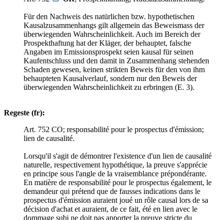
Für den Nachweis des natürlichen bzw. hypothetischen
Kausalzusammenhangs gilt allgemein das Beweismass der
überwiegenden Wahrscheinlichkeit. Auch im Bereich der
Prospekthaftung hat der Kläger, der behauptet, falsche
Angaben im Emissionsprospekt seien kausal für seinen
Kaufentschluss und den damit in Zusammenhang stehenden
Schaden gewesen, keinen strikten Beweis für den von ihm
behaupteten Kausalverlauf, sondern nur den Beweis der
überwiegenden Wahrscheinlichkeit zu erbringen (E. 3).
Regeste (fr):
Art. 752 CO; responsabilité pour le prospectus d'émission;
lien de causalité.
Lorsqu'il s'agit de démontrer l'existence d'un lien de causalité
naturelle, respectivement hypothétique, la preuve s'apprécie
en principe sous l'angle de la vraisemblance prépondérante.
En matière de responsabilité pour le prospectus également, le
demandeur qui prétend que de fausses indications dans le
prospectus d'émission auraient joué un rôle causal lors de sa
décision d'achat et auraient, de ce fait, été en lien avec le
dommage subi ne doit pas apporter la preuve stricte du