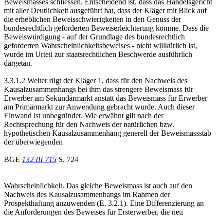
Beweismasses schliessen. Entscheidend ist, dass das Handelsgericht
mit aller Deutlichkeit ausgeführt hat, dass der Kläger mit Blick auf
die erheblichen Beweisschwierigkeiten in den Genuss der
bundesrechtlich geforderten Beweiserleichterung komme. Dass die
Beweiswürdigung - auf der Grundlage des bundesrechtlich
geforderten Wahrscheinlichkeitsbeweises - nicht willkürlich ist,
wurde im Urteil zur staatsrechtlichen Beschwerde ausführlich
dargetan.
3.3.1.2 Weiter rügt der Kläger 1, dass für den Nachweis des
Kausalzusammenhangs bei ihm das strengere Beweismass für
Erwerber am Sekundärmarkt anstatt das Beweismass für Erwerber
am Primärmarkt zur Anwendung gebracht wurde. Auch dieser
Einwand ist unbegründet. Wie erwähnt gilt nach der
Rechtsprechung für den Nachweis der natürlichen bzw.
hypothetischen Kausalzusammenhang generell der Beweismassstab
der überwiegenden
BGE
132 III 715
S. 724
Wahrscheinlichkeit. Das gleiche Beweismass ist auch auf den
Nachweis des Kausalzusammenhangs im Rahmen der
Prospekthaftung anzuwenden (E. 3.2.1). Eine Differenzierung an
die Anforderungen des Beweises für Ersterwerber, die neu