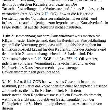
den hypothetischen Kausalverlauf beziehen. Die
Tatsachenfeststellungen der Vorinstanz sind für das Bundesgericht
verbindlich (Art. 63 Abs. 2
OG
). Soweit die Kläger die
Feststellungen der Vorinstanz zur natürlichen Kausalität - und
insbesondere auch diejenigen zum hypothetischen Kausalverlauf - in
Frage stellen, ist auf die Berufung nicht einzutreten.
3. Im Zusammenhang mit dem Kausalitätsnachweis machen die
Kläger in erster Linie geltend, dass im Bereich der Prospekthaftung
generell die Vermutung gelte, dass allfällige falsche Angaben im
Emissionsprospekt kausal für den Kaufentschluss des Anlegers und
den damit in Zusammenhang stehenden Schaden sind. Die
Vorinstanz habe Art. 8
ZGB
und Art. 752
OR
verletzt,
indem sie von dieser Vermutung abgewichen sei und an den
Nachweis des Kausalzusammenhangs zu strenge
Beweisanforderungen geknüpft habe.
3.1 Nach Art. 8
ZGB
hat, wo es das Gesetz nicht anders
bestimmt, jene Partei das Vorhandensein einer behaupteten Tatsache
zu beweisen, die aus ihr Rechte ableitet. Nach dem
bundesrechtlichen Regelbeweismass gilt ein Beweis als erbracht,
wenn das Gericht nach objektiven Gesichtspunkten von der
Richtigkeit einer Sachbehauptung überzeugt ist. Ausnahmen von
diesem