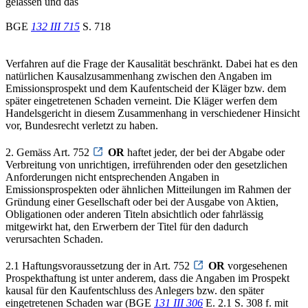
gelassen und das
BGE
132 III 715
S. 718
Verfahren auf die Frage der Kausalität beschränkt. Dabei hat es den
natürlichen Kausalzusammenhang zwischen den Angaben im
Emissionsprospekt und dem Kaufentscheid der Kläger bzw. dem
später eingetretenen Schaden verneint. Die Kläger werfen dem
Handelsgericht in diesem Zusammenhang in verschiedener Hinsicht
vor, Bundesrecht verletzt zu haben.
2. Gemäss Art. 752
OR
haftet jeder, der bei der Abgabe oder
Verbreitung von unrichtigen, irreführenden oder den gesetzlichen
Anforderungen nicht entsprechenden Angaben in
Emissionsprospekten oder ähnlichen Mitteilungen im Rahmen der
Gründung einer Gesellschaft oder bei der Ausgabe von Aktien,
Obligationen oder anderen Titeln absichtlich oder fahrlässig
mitgewirkt hat, den Erwerbern der Titel für den dadurch
verursachten Schaden.
2.1 Haftungsvoraussetzung der in Art. 752
OR
vorgesehenen
Prospekthaftung ist unter anderem, dass die Angaben im Prospekt
kausal für den Kaufentschluss des Anlegers bzw. den später
eingetretenen Schaden war (BGE
131 III 306
E. 2.1 S. 308 f. mit