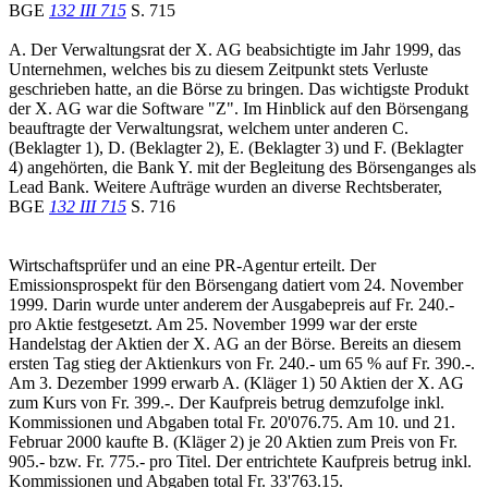
BGE
132 III 715
S. 715
A. Der Verwaltungsrat der X. AG beabsichtigte im Jahr 1999, das
Unternehmen, welches bis zu diesem Zeitpunkt stets Verluste
geschrieben hatte, an die Börse zu bringen. Das wichtigste Produkt
der X. AG war die Software "Z". Im Hinblick auf den Börsengang
beauftragte der Verwaltungsrat, welchem unter anderen C.
(Beklagter 1), D. (Beklagter 2), E. (Beklagter 3) und F. (Beklagter
4) angehörten, die Bank Y. mit der Begleitung des Börsenganges als
Lead Bank. Weitere Aufträge wurden an diverse Rechtsberater,
BGE
132 III 715
S. 716
Wirtschaftsprüfer und an eine PR-Agentur erteilt. Der
Emissionsprospekt für den Börsengang datiert vom 24. November
1999. Darin wurde unter anderem der Ausgabepreis auf Fr. 240.-
pro Aktie festgesetzt. Am 25. November 1999 war der erste
Handelstag der Aktien der X. AG an der Börse. Bereits an diesem
ersten Tag stieg der Aktienkurs von Fr. 240.- um 65 % auf Fr. 390.-.
Am 3. Dezember 1999 erwarb A. (Kläger 1) 50 Aktien der X. AG
zum Kurs von Fr. 399.-. Der Kaufpreis betrug demzufolge inkl.
Kommissionen und Abgaben total Fr. 20'076.75. Am 10. und 21.
Februar 2000 kaufte B. (Kläger 2) je 20 Aktien zum Preis von Fr.
905.- bzw. Fr. 775.- pro Titel. Der entrichtete Kaufpreis betrug inkl.
Kommissionen und Abgaben total Fr. 33'763.15.