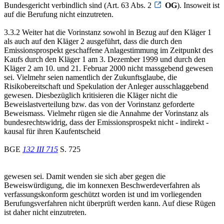
Bundesgericht verbindlich sind (Art. 63 Abs. 2
OG
). Insoweit ist
auf die Berufung nicht einzutreten.
3.3.2 Weiter hat die Vorinstanz sowohl in Bezug auf den Kläger 1
als auch auf den Kläger 2 ausgeführt, dass die durch den
Emissionsprospekt geschaffene Anlagestimmung im Zeitpunkt des
Kaufs durch den Kläger 1 am 3. Dezember 1999 und durch den
Kläger 2 am 10. und 21. Februar 2000 nicht massgebend gewesen
sei. Vielmehr seien namentlich der Zukunftsglaube, die
Risikobereitschaft und Spekulation der Anleger ausschlaggebend
gewesen. Diesbezüglich kritisieren die Kläger nicht die
Beweislastverteilung bzw. das von der Vorinstanz geforderte
Beweismass. Vielmehr rügen sie die Annahme der Vorinstanz als
bundesrechtswidrig, dass der Emissionsprospekt nicht - indirekt -
kausal für ihren Kaufentscheid
BGE
132 III 715
S. 725
gewesen sei. Damit wenden sie sich aber gegen die
Beweiswürdigung, die im konnexen Beschwerdeverfahren als
verfassungskonform geschützt worden ist und im vorliegenden
Berufungsverfahren nicht überprüft werden kann. Auf diese Rügen
ist daher nicht einzutreten.