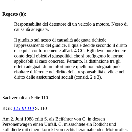
Regesto (it):
Responsabilità del detentore di un veicolo a motore. Nesso di
causalità adeguata.
Il giudizio sul nesso di causalità adeguata richiede
l'apprezzamento del giudice, il quale decide secondo il diritto
e l'equità conformemente all'art. 4 CC. Egli deve pure tenere
conto degli obiettivi giuspolitici che si prefiggono le norme
applicabili al caso concreto. Pertanto, la distinzione tra gli
effetti adeguati di un infortunio e quelli non adeguati può
risultare differente nel diritto della responsabilità civile e nel
diritto delle assicurazioni sociali (consid. 2 e 3).
Sachverhalt ab Seite 110
BGE
123 III 110
S. 110
Am 2. Juni 1988 erlitt S. als Beifahrer von C. in dessen
Personenwagen einen Unfall. C. missachtete ein Rotlicht und
kollidierte mit einem korrekt von rechts herannahenden Motorroller.