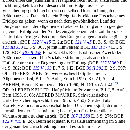
Zurechenbarkeit jedenfalls im Haftpflichtrecht höher anzusetzen und
nicht umgekehrt. a) Bundesgericht und Eidgenössisches
Versicherungsgericht gehen von derselben Umschreibung der
Adäquanz aus. Danach hat ein Ereignis als adäquate Ursache eines
Erfolges zu gelten, wenn es nach dem gewöhnlichen Lauf der
Dinge und nach der allgemeinen Lebenserfahrung an sich geeignet
ist, einen Erfolg von der Art des eingetretenen herbeizuführen, der
Eintritt des Erfolges also durch das Ereignis allgemein als begünstigt
erscheint (BGE
122 V 415
E. 2a; BGE
121 V 45
E. 3a S. 49; BGE
121 III 358
E. 5 S. 363, je mit Hinweisen; BGE
113 II 174
E. 2 S.
178; BGE
107 II 238
E. 5a S. 243). Rechtspolitischer Zweck der
Adäquanz ist sowohl im Sozialversicherungs- als auch im
Haftpflichtrecht eine Begrenzung der Haftung (BGE
117 V 369
E.
4a S. 382; BGE
115 V 133
E. 7 S. 142; BGE
96 II 392
E. 2 S. 397;
OFTINGER/STARK, Schweizerisches Haftpflichtrecht,
Allgemeiner Teil, Bd. I, 5. Aufl., Zürich 1995, Rz. 21, S. 114;
BREHM, Berner Kommentar, Bern 1990, N. 161 zu Art. 41
OR
; ALFRED KELLER, Haftpflicht im Privatrecht, Bd. I, 5. Aufl.,
Bern 1993, S. 66; ALFRED MAURER, Schweizerisches
Unfallversicherungsrecht, Bern 1985, S. 460). Sie dient als
Korrektiv zum naturwissenschaftlichen Ursachenbegriff, der unter
Umständen der Einschränkung bedarf, um für die rechtliche
Verantwortung tragbar zu sein (BGE
107 II 269
E. 3 S. 276; BGE
122 V 415
E. 2c). Beim adäquaten Kausalzusammenhang im Sinne
der genannten Umschreibung handelt es sich um eine