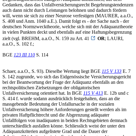
Gedanken, dass das Unfallversicherungsrecht Begehrungstendenzen
auch dann nicht durch Leistungen belohnen und dadurch fördern
will, wenn sie sich zu einer Neurose verfestigen (MAURER, a.a.O.,
S. 408 und Anm. 1040 a.E.). Damit folgt es - der Sache nach - der
deutschen Normzwecktheorie, welche sich mit der Adäquanztheorie
in vielen Punkten deckt und ebenfalls auf eine Haftungsbegrenzung
zielt (vgl. BREHM, a.a.O., N. 159 zu Art. 41
OR
; LAURI,
a.a.O., S. 102 f.;
BGE
123 III 110
S. 114
Schaer, a.a.O., S. 93). Dieselbe Wertung liegt BGE
115 V 133
E. 7
S. 142 zugrunde, wo sich das Eidgenössische Versicherungsgericht
bei der Beantwortung der Frage der Adäquanz ebenfalls an den
rechtspolitischen Zielsetzungen der obligatorischen
Unfallversicherung orientiert hat. In BGE
115 V 413
E. 12b und c
S. 414 f. wurde sodann ausdrücklich festgehalten, dass an die
massgebende Bedeutung der Unfallursache in der sozialen
Unfallversicherung höhere Anforderungen gestellt werden als im
privaten Haftpflichtrecht und die Abgrenzung adäquater
Unfallfolgen von inadäquaten in beiden Rechtsgebieten demnach
unterschiedlich ausfallen könne. Schliesslich weist der unter den
Adäquanzkriterien aufgelistete Grad und die Dauer der