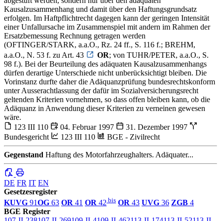
abgestuft werden, sondern nur über den adäquaten
Kausalzusammenhang und damit über den Haftungsgrundsatz
erfolgen. Im Haftpflichtrecht dagegen kann der geringen Intensität
einer Unfallursache im Zusammenspiel mit andern im Rahmen der
Ersatzbemessung Rechnung getragen werden
(OFTINGER/STARK, a.a.O., Rz. 24 ff., S. 116 f.; BREHM,
a.a.O., N. 53 f. zu Art. 43
OR
; von TUHR/PETER, a.a.O., S.
98 f.). Bei der Beurteilung des adäquaten Kausalzusammenhangs
dürfen derartige Unterschiede nicht unberücksichtigt bleiben. Die
Vorinstanz durfte daher die Adäquanzprüfung bundesrechtskonform
unter Ausserachtlassung der dafür im Sozialversicherungsrecht
geltenden Kriterien vornehmen, so dass offen bleiben kann, ob die
Adäquanz in Anwendung dieser Kriterien zu verneinen gewesen
wäre.
123 III 110
04. Februar 1997
31. Dezember 1997
Bundesgericht
123 III 110
BGE - Zivilrecht
Gegenstand
Haftung des Motorfahrzeughalters. Adäquater...
DE
FR
IT
EN
Gesetzesregister
bis
KUVG
91
OG
63
OR
41
OR
42
OR
43
UVG
36
ZGB
4
BGE Register
107-II-238
107-II-269
109-II-4
109-II-462
113-II-174
113-II-52
113-II-