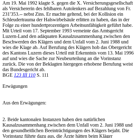
Am 19. Mai 1992 klagte S. gegen die X. Versicherungsgesellschaft
als Versichererin des fehlbaren Autolenkers auf Bezahlung von Fr.
231'353.-- nebst Zins. Er machte geltend, bei der Kollision ein
Schleudertrauma der Halswirbelsäule erlitten zu haben, das in der
Folge zu einer hundertprozentigen Arbeitsunfähigkeit geführt habe.
Mit Urteil vom 17. September 1993 verneinte das Amtsgericht
Luzern-Land den adäquaten Kausalzusammenhang zwischen den
Beschwerden des Klägers und dem Unfall vom 2. Juni 1988 und
wies die Klage ab. Auf Berufung des Klägers hob das Obergericht
des Kantons Luzern dieses Urteil mit Erkenntnis vom 13. Mai 1996
auf und wies die Sache zur Neubeurteilung an die Vorinstanz
zurück. Die von der Beklagten hiergegen erhobene Berufung weist
das Bundesgericht ab.
BGE
123 III 110
S. 111
Erwägungen
Aus den Erwägungen:
2. Beide kantonalen Instanzen haben den natürlichen
Kausalzusammenhang zwischen dem Unfall vom 2. Juni 1988 und
den gesundheitlichen Beeinträchtigungen des Klägers bejaht. Die
Vorinstanz führte dazu aus, die Ärzte hätten beim Kläger