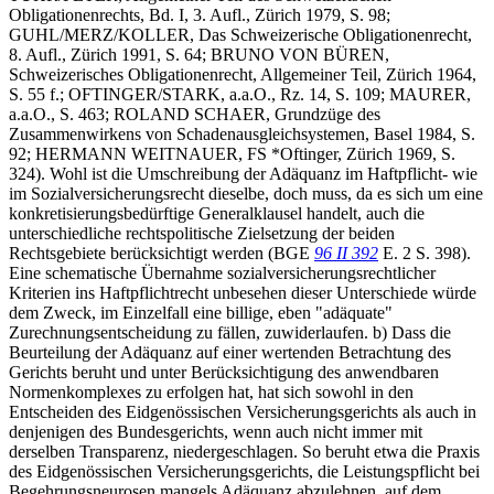
Obligationenrechts, Bd. I, 3. Aufl., Zürich 1979, S. 98;
GUHL/MERZ/KOLLER, Das Schweizerische Obligationenrecht,
8. Aufl., Zürich 1991, S. 64; BRUNO VON BÜREN,
Schweizerisches Obligationenrecht, Allgemeiner Teil, Zürich 1964,
S. 55 f.; OFTINGER/STARK, a.a.O., Rz. 14, S. 109; MAURER,
a.a.O., S. 463; ROLAND SCHAER, Grundzüge des
Zusammenwirkens von Schadenausgleichsystemen, Basel 1984, S.
92; HERMANN WEITNAUER, FS *Oftinger, Zürich 1969, S.
324). Wohl ist die Umschreibung der Adäquanz im Haftpflicht- wie
im Sozialversicherungsrecht dieselbe, doch muss, da es sich um eine
konkretisierungsbedürftige Generalklausel handelt, auch die
unterschiedliche rechtspolitische Zielsetzung der beiden
Rechtsgebiete berücksichtigt werden (BGE
96 II 392
E. 2 S. 398).
Eine schematische Übernahme sozialversicherungsrechtlicher
Kriterien ins Haftpflichtrecht unbesehen dieser Unterschiede würde
dem Zweck, im Einzelfall eine billige, eben "adäquate"
Zurechnungsentscheidung zu fällen, zuwiderlaufen. b) Dass die
Beurteilung der Adäquanz auf einer wertenden Betrachtung des
Gerichts beruht und unter Berücksichtigung des anwendbaren
Normenkomplexes zu erfolgen hat, hat sich sowohl in den
Entscheiden des Eidgenössischen Versicherungsgerichts als auch in
denjenigen des Bundesgerichts, wenn auch nicht immer mit
derselben Transparenz, niedergeschlagen. So beruht etwa die Praxis
des Eidgenössischen Versicherungsgerichts, die Leistungspflicht bei
Begehrungsneurosen mangels Adäquanz abzulehnen, auf dem