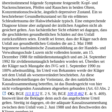
übereinstimmend folgende Symptome festgestellt: Kopf- und
Nackenschmerzen, Pfeifen und Rauschen in beiden Ohren,
Konzentrationsschwäche, ängstlich depressiver Zustand. Ein so
beschriebener Gesundheitszustand sei für ein erlittenes
Schleudertrauma der Halswirbelsäule typisch. Eine entsprechende
Diagnose könne aber aufgrund der ärztlichen Angaben nicht als
gesichert gelten. Aus fachärztlicher Sicht erhärtet sei dagegen, dass
die geschilderten gesundheitlichen Schäden auf den Unfall
zurückzuführen seien. Erstellt sei ferner, dass der Kläger nach dem
Unfall aus gesundheitlichen Gründen die am 2. Mai 1988
begonnene kaufmännische Zusatzausbildung an der Handels- und
Verwaltungsschule Luzern nicht vollenden konnte, am 15.
Dezember 1988 für militärdienstuntauglich und am 24. September
1992 für zivildienstuntauglich befunden worden sei. Überdies sei
der Kläger nach Massgabe des IVG seit 1. September 1990 zu
100% arbeitsunfähig. Im Urteil von Bekannten werde der Kläger
seit dem Unfall als wesensverändert beschrieben. An diese
Tatsachenfeststellungen der Vorinstanz, die den natürlichen
Kausalzusammenhang betreffen, ist das Bundesgericht von hier
nicht vorliegenden Ausnahmen abgesehen gebunden (Art. 63 Abs. 2
OG
; BGE
113 II 52
E. 2 S. 56; BGE
109 II 462
E. 4c S. 469).
Insoweit lässt die Beklagte denn auch das angefochtene Urteil
gelten. Streitig ist dagegen, ob der adäquate Kausalzusammenhang
zwischen dem Unfall vom 2. Juni 1988 und den Beschwerden des
Klägers gegeben ist.