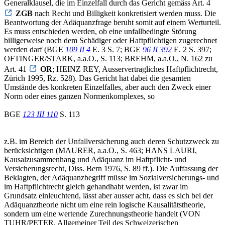
Generalklausel, die im Einzelfall durch das Gericht gemäss Art. 4
ZGB
nach Recht und Billigkeit konkretisiert werden muss. Die
Beantwortung der Adäquanzfrage beruht somit auf einem Werturteil.
Es muss entschieden werden, ob eine unfallbedingte Störung
billigerweise noch dem Schädiger oder Haftpflichtigen zugerechnet
werden darf (BGE
109 II 4
E. 3 S. 7; BGE
96 II 392
E. 2 S. 397;
OFTINGER/STARK, a.a.O., S. 113; BREHM, a.a.O., N. 162 zu
Art. 41
OR
; HEINZ REY, Ausservertragliches Haftpflichtrecht,
Zürich 1995, Rz. 528). Das Gericht hat dabei die gesamten
Umstände des konkreten Einzelfalles, aber auch den Zweck einer
Norm oder eines ganzen Normenkomplexes, so
BGE
123 III 110
S. 113
z.B. im Bereich der Unfallversicherung auch deren Schutzzweck zu
berücksichtigen (MAURER, a.a.O., S. 463; HANS LAURI,
Kausalzusammenhang und Adäquanz im Haftpflicht- und
Versicherungsrecht, Diss. Bern 1976, S. 89 ff.). Die Auffassung der
Beklagten, der Adäquanzbegriff müsse im Sozialversicherungs- und
im Haftpflichtrecht gleich gehandhabt werden, ist zwar im
Grundsatz einleuchtend, lässt aber ausser acht, dass es sich bei der
Adäquanztheorie nicht um eine rein logische Kausalitätstheorie,
sondern um eine wertende Zurechnungstheorie handelt (VON
TUHR/PETER, Allgemeiner Teil des Schweizerischen