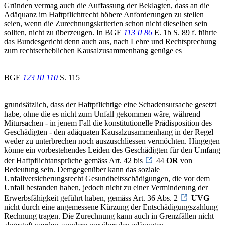
Gründen vermag auch die Auffassung der Beklagten, dass an die
Adäquanz im Haftpflichtrecht höhere Anforderungen zu stellen
seien, wenn die Zurechnungskriterien schon nicht dieselben sein
sollten, nicht zu überzeugen. In BGE
113 II 86
E. 1b S. 89 f. führte
das Bundesgericht denn auch aus, nach Lehre und Rechtsprechung
zum rechtserheblichen Kausalzusammenhang genüge es
BGE
123 III 110
S. 115
grundsätzlich, dass der Haftpflichtige eine Schadensursache gesetzt
habe, ohne die es nicht zum Unfall gekommen wäre, während
Mitursachen - in jenem Fall die konstitutionelle Prädisposition des
Geschädigten - den adäquaten Kausalzusammenhang in der Regel
weder zu unterbrechen noch auszuschliessen vermöchten. Hingegen
könne ein vorbestehendes Leiden des Geschädigten für den Umfang
der Haftpflichtansprüche gemäss Art. 42 bis
44
OR
von
Bedeutung sein. Demgegenüber kann das soziale
Unfallversicherungsrecht Gesundheitsschädigungen, die vor dem
Unfall bestanden haben, jedoch nicht zu einer Verminderung der
Erwerbsfähigkeit geführt haben, gemäss Art. 36 Abs. 2
UVG
nicht durch eine angemessene Kürzung der Entschädigungszahlung
Rechnung tragen. Die Zurechnung kann auch in Grenzfällen nicht