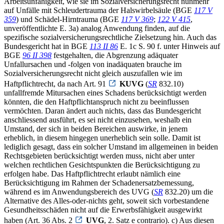
Arbeitsunfähigkeit, wie sie im Sozialversicherungsrecht nunmehr
auf Unfälle mit Schleudertrauma der Halswirbelsäule (BGE
117 V
359
) und Schädel-Hirntrauma (BGE
117 V 369
;
122 V 415
,
unveröffentlichte E. 3a) analog Anwendung finden, auf die
spezifische sozialversicherungsrechtliche Zielsetzung hin. Auch das
Bundesgericht hat in BGE
113 II 86
E. 1c S. 90 f. unter Hinweis auf
BGE
96 II 398
festgehalten, die Abgrenzung adäquater
Unfallursachen und -folgen von inadäquaten brauche im
Sozialversicherungsrecht nicht gleich auszufallen wie im
Haftpflichtrecht, da nach Art. 91
KUVG
(
SR
832.10)
unfallfremde Mitursachen eines Schadens berücksichtigt werden
könnten, die den Haftpflichtanspruch nicht zu beeinflussen
vermöchten. Daran ändert auch nichts, dass das Bundesgericht
anschliessend ausführt, es sei nicht einzusehen, weshalb ein
Umstand, der sich in beiden Bereichen auswirke, in jenem
erheblich, in diesem hingegen unerheblich sein solle. Damit ist
lediglich gesagt, dass ein solcher Umstand im allgemeinen in beiden
Rechtsgebieten berücksichtigt werden muss, nicht aber unter
welchen rechtlichen Gesichtspunkten die Berücksichtigung zu
erfolgen habe. Das Haftpflichtrecht erlaubt nämlich eine
Berücksichtigung im Rahmen der Schadenersatzbemessung,
während es im Anwendungsbereich des UVG (
SR
832.20) um die
Alternative des Alles-oder-nichts geht, soweit sich vorbestandene
Gesundheitsschäden nicht auf die Erwerbsfähigkeit ausgewirkt
haben (Art. 36 Abs. 2
UVG
, 2. Satz e contrario). c) Aus diesen