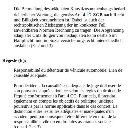
Die Beurteilung des adäquaten Kausalzusammenhangs bedarf
richterlicher Wertung, die gemäss Art. 4
ZGB
nach Recht
und Billigkeit vorzunehmen ist. Dabei ist auch der
rechtspolitischen Zielsetzung der im konkreten Fall
anwendbaren Normen Rechnung zu tragen. Die Abgrenzung
adäquater Unfallfolgen von inadäquaten kann deshalb im
Haftpflicht- und im Sozialversicherungsrecht unterschiedlich
ausfallen (E. 2 und 3).
Regeste (fr):
Responsabilité du détenteur de véhicule automobile. Lien de
causalité adéquate.
Pour décider si la causalité est adéquate, le juge doit user de
son pouvoir d'appréciation, ce selon les règles du droit et de
l'équité conformément à l'art. 4 CC. Pour cela, il prendra
également en compte les objectifs de politique juridique
poursuivis par la norme applicable dans le cas concret. La
distinction entre les suites adéquates et inadéquates d'un
accident peut par conséquent être différente en droit de la
responsabilité civile ou en droit des assurances sociales
(consid. 2 et 3).