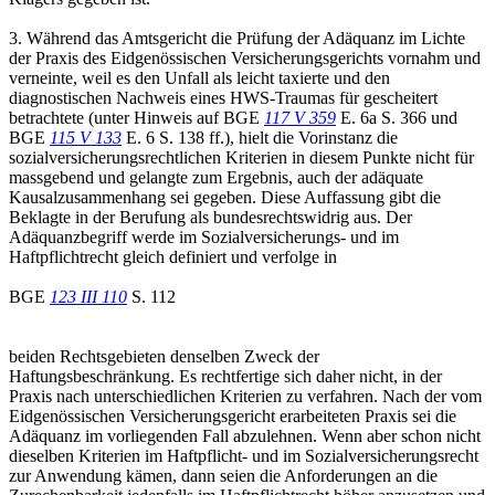
3. Während das Amtsgericht die Prüfung der Adäquanz im Lichte
der Praxis des Eidgenössischen Versicherungsgerichts vornahm und
verneinte, weil es den Unfall als leicht taxierte und den
diagnostischen Nachweis eines HWS-Traumas für gescheitert
betrachtete (unter Hinweis auf BGE
117 V 359
E. 6a S. 366 und
BGE
115 V 133
E. 6 S. 138 ff.), hielt die Vorinstanz die
sozialversicherungsrechtlichen Kriterien in diesem Punkte nicht für
massgebend und gelangte zum Ergebnis, auch der adäquate
Kausalzusammenhang sei gegeben. Diese Auffassung gibt die
Beklagte in der Berufung als bundesrechtswidrig aus. Der
Adäquanzbegriff werde im Sozialversicherungs- und im
Haftpflichtrecht gleich definiert und verfolge in
BGE
123 III 110
S. 112
beiden Rechtsgebieten denselben Zweck der
Haftungsbeschränkung. Es rechtfertige sich daher nicht, in der
Praxis nach unterschiedlichen Kriterien zu verfahren. Nach der vom
Eidgenössischen Versicherungsgericht erarbeiteten Praxis sei die
Adäquanz im vorliegenden Fall abzulehnen. Wenn aber schon nicht
dieselben Kriterien im Haftpflicht- und im Sozialversicherungsrecht
zur Anwendung kämen, dann seien die Anforderungen an die