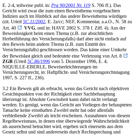
E. 2-4, teilweise publ. in:
Pra 90/2001 Nr. 119
S. 706 ff.). Das
Gericht wird zwar die zum einen Beweisthema vorgebrachten
Indizien auch im Hinblick auf das andere Beweisthema würdigen
(zit. Urteil
5C.11/2002
, E. 2a/cc; NEF, Kommentar, a.a.O., N. 58 zu
Art. 40
VVG
, und in: HAVE 2002 S. 378 f. Ziff. 4). Aus der
Beweislosigkeit beim einen Thema (z.B. zur absichtlichen
Herbeiführung des Versicherungsfalls) darf aber nicht einfach auf
den Beweis beim andern Thema (z.B. zum Eintritt des
Versicherungsfalls) geschlossen werden. Das käme einer Umkehr
der Beweislast gleich und bedeutete eine Verletzung von Art. 8
ZGB
(Urteil
5C.86/1996
vom 5. Dezember 1996, E. 4;
NIQUILLE-EBERLE, Beweiserleichterungen im
Versicherungsrecht, in: Haftpflicht- und Versicherungsrechtstagung
1997, S. 227 ff., 236).
3.2 Ein Beweis gilt als erbracht, wenn das Gericht nach objektiven
Gesichtspunkten von der Richtigkeit einer Sachbehauptung
überzeugt ist. Absolute Gewissheit kann dabei nicht verlangt
werden. Es genügt, wenn das Gericht am Vorliegen der behaupteten
Tatsache keine ernsthaften Zweifel mehr hat oder allenfalls
verbleibende Zweifel als leicht erscheinen. Ausnahmen von diesem
Regelbeweismass, in denen eine überwiegende Wahrscheinlichkeit
als ausreichend betrachtet wird, ergeben sich einerseits aus dem
Gesetz selbst und sind andererseits durch Rechtsprechung und