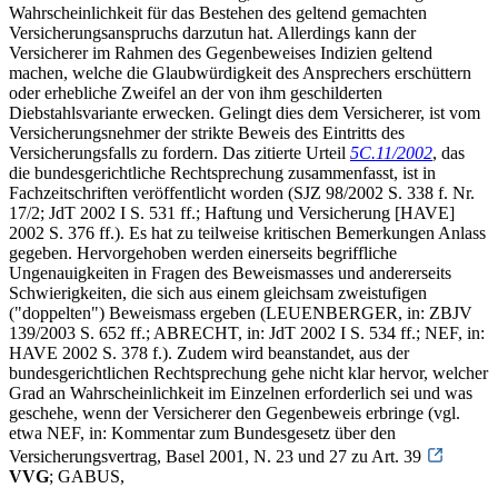
Wahrscheinlichkeit für das Bestehen des geltend gemachten
Versicherungsanspruchs darzutun hat. Allerdings kann der
Versicherer im Rahmen des Gegenbeweises Indizien geltend
machen, welche die Glaubwürdigkeit des Ansprechers erschüttern
oder erhebliche Zweifel an der von ihm geschilderten
Diebstahlsvariante erwecken. Gelingt dies dem Versicherer, ist vom
Versicherungsnehmer der strikte Beweis des Eintritts des
Versicherungsfalls zu fordern. Das zitierte Urteil
5C.11/2002
, das
die bundesgerichtliche Rechtsprechung zusammenfasst, ist in
Fachzeitschriften veröffentlicht worden (SJZ 98/2002 S. 338 f. Nr.
17/2; JdT 2002 I S. 531 ff.; Haftung und Versicherung [HAVE]
2002 S. 376 ff.). Es hat zu teilweise kritischen Bemerkungen Anlass
gegeben. Hervorgehoben werden einerseits begriffliche
Ungenauigkeiten in Fragen des Beweismasses und andererseits
Schwierigkeiten, die sich aus einem gleichsam zweistufigen
("doppelten") Beweismass ergeben (LEUENBERGER, in: ZBJV
139/2003 S. 652 ff.; ABRECHT, in: JdT 2002 I S. 534 ff.; NEF, in:
HAVE 2002 S. 378 f.). Zudem wird beanstandet, aus der
bundesgerichtlichen Rechtsprechung gehe nicht klar hervor, welcher
Grad an Wahrscheinlichkeit im Einzelnen erforderlich sei und was
geschehe, wenn der Versicherer den Gegenbeweis erbringe (vgl.
etwa NEF, in: Kommentar zum Bundesgesetz über den
Versicherungsvertrag, Basel 2001, N. 23 und 27 zu Art. 39
VVG
; GABUS,