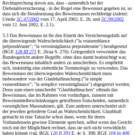
Rechtsprechung davon aus, dass - namentlich bei der
Diebstahlversicherung - in der Regel eine Beweisnot gegeben ist, so
dass sich die Herabsetzung des Beweismasses rechtfertigt (zuletzt:
Urteile
5C.47/2002
vom 17. April 2002, E. 2b, und
5C.99/2002
vom 12. Juni 2002, E. 2.1).
3.3 Das Beweismass ist für den Eintritt des Versicherungsfalls auf
die überwiegende Wahrscheinlichkeit ("la vraisemblance
prépondérante"; "la verosimiglianza preponderante") herabgesetzt
(BGE
128 III 271
E. 2b/aa S. 276). Gelegentlich verwendete das
Bundesgericht andere Begriffe, ohne dass damit beabsichtigt war,
das Beweismass inhaltlich anders zu umschreiben. Es empfiehlt
sich, inskünftig eine einheitliche Terminologie zu verwenden. Das
Beweismass der überwiegenden Wahrscheinlichkeit muss
insbesondere von der Glaubhaftmachung ("la simple
vraisemblance"; "la semplice verosimiglianza") abgegrenzt werden.
Denn zum einen umschreibt "Glaubhaftmachen" oftmals das
Beweismass, das im Rahmen von vorläufigen, zumeist mit
Beweismittelbeschränkungen getroffenen Entscheiden, namentlich
vorsorglichen Massnahmen, gilt. Zum anderen unterscheidet sich
der jeweilen geforderte Grad an Wahrscheinlichkeit. Glaubhaft
gemacht ist eine Tatsache schon dann, wenn für deren
Vorhandensein gewisse Elemente sprechen, selbst wenn das Gericht
noch mit der Möglichkeit rechnet, dass sie sich nicht verwirklicht
haben könnte (vgl. BGE
120 II 393
E. 4c S. 398; BGE
104 Ia 408