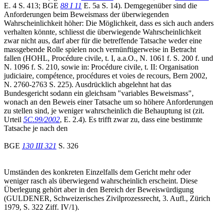
E. 4 S. 413; BGE
88 I 11
E. 5a S. 14). Demgegenüber sind die
Anforderungen beim Beweismass der überwiegenden
Wahrscheinlichkeit höher: Die Möglichkeit, dass es sich auch anders
verhalten könnte, schliesst die überwiegende Wahrscheinlichkeit
zwar nicht aus, darf aber für die betreffende Tatsache weder eine
massgebende Rolle spielen noch vernünftigerweise in Betracht
fallen (HOHL, Procédure civile, t. I, a.a.O., N. 1061 f. S. 200 f. und
N. 1096 f. S. 210, sowie in: Procédure civile, t. II: Organisation
judiciaire, compétence, procédures et voies de recours, Bern 2002,
N. 2760-2763 S. 225). Ausdrücklich abgelehnt hat das
Bundesgericht sodann ein gleichsam "variables Beweismass",
wonach an den Beweis einer Tatsache um so höhere Anforderungen
zu stellen sind, je weniger wahrscheinlich die Behauptung ist (zit.
Urteil
5C.99/2002
, E. 2.4). Es trifft zwar zu, dass eine bestimmte
Tatsache je nach den
BGE
130 III 321
S. 326
Umständen des konkreten Einzelfalls dem Gericht mehr oder
weniger rasch als überwiegend wahrscheinlich erscheint. Diese
Überlegung gehört aber in den Bereich der Beweiswürdigung
(GULDENER, Schweizerisches Zivilprozessrecht, 3. Aufl., Zürich
1979, S. 322 Ziff. IV/1).