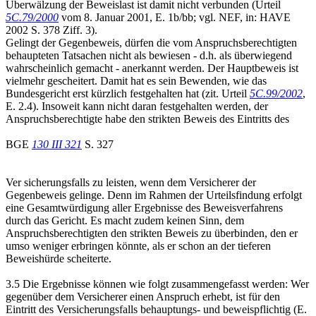
Überwälzung der Beweislast ist damit nicht verbunden (Urteil
5C.79/2000
vom 8. Januar 2001, E. 1b/bb; vgl. NEF, in: HAVE
2002 S. 378 Ziff. 3).
Gelingt der Gegenbeweis, dürfen die vom Anspruchsberechtigten
behaupteten Tatsachen nicht als bewiesen - d.h. als überwiegend
wahrscheinlich gemacht - anerkannt werden. Der Hauptbeweis ist
vielmehr gescheitert. Damit hat es sein Bewenden, wie das
Bundesgericht erst kürzlich festgehalten hat (zit. Urteil
5C.99/2002
,
E. 2.4). Insoweit kann nicht daran festgehalten werden, der
Anspruchsberechtigte habe den strikten Beweis des Eintritts des
BGE
130 III 321
S. 327
Ver sicherungsfalls zu leisten, wenn dem Versicherer der
Gegenbeweis gelinge. Denn im Rahmen der Urteilsfindung erfolgt
eine Gesamtwürdigung aller Ergebnisse des Beweisverfahrens
durch das Gericht. Es macht zudem keinen Sinn, dem
Anspruchsberechtigten den strikten Beweis zu überbinden, den er
umso weniger erbringen könnte, als er schon an der tieferen
Beweishürde scheiterte.
3.5 Die Ergebnisse können wie folgt zusammengefasst werden: Wer
gegenüber dem Versicherer einen Anspruch erhebt, ist für den
Eintritt des Versicherungsfalls behauptungs- und beweispflichtig (E.