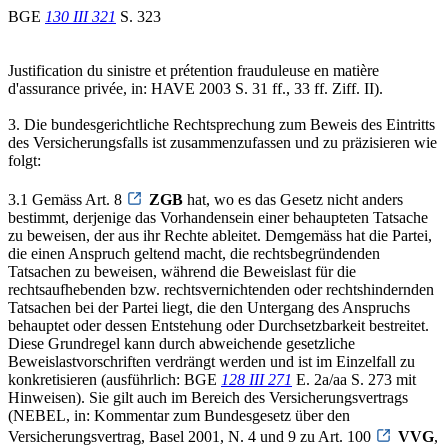
BGE
130 III 321
S. 323
Justification du sinistre et prétention frauduleuse en matière
d'assurance privée, in: HAVE 2003 S. 31 ff., 33 ff. Ziff. II).
3. Die bundesgerichtliche Rechtsprechung zum Beweis des Eintritts
des Versicherungsfalls ist zusammenzufassen und zu präzisieren wie
folgt:
3.1 Gemäss Art. 8
ZGB
hat, wo es das Gesetz nicht anders
bestimmt, derjenige das Vorhandensein einer behaupteten Tatsache
zu beweisen, der aus ihr Rechte ableitet. Demgemäss hat die Partei,
die einen Anspruch geltend macht, die rechtsbegründenden
Tatsachen zu beweisen, während die Beweislast für die
rechtsaufhebenden bzw. rechtsvernichtenden oder rechtshindernden
Tatsachen bei der Partei liegt, die den Untergang des Anspruchs
behauptet oder dessen Entstehung oder Durchsetzbarkeit bestreitet.
Diese Grundregel kann durch abweichende gesetzliche
Beweislastvorschriften verdrängt werden und ist im Einzelfall zu
konkretisieren (ausführlich: BGE
128 III 271
E. 2a/aa S. 273 mit
Hinweisen). Sie gilt auch im Bereich des Versicherungsvertrags
(NEBEL, in: Kommentar zum Bundesgesetz über den
Versicherungsvertrag, Basel 2001, N. 4 und 9 zu Art. 100
VVG
,