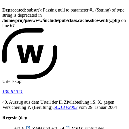
Deprecated
: substr(): Passing null to parameter #1 ($string) of type
string is deprecated in
/home/proj/pse/www/include/pub/class.cache.show.entry.php
on
line
67
Urteilskopf
130 III 321
40. Auszug aus dem Urteil der II. Zivilabteilung i.S. X. gegen
Versicherung Y. (Berufung)
5C.184/2003
vom 29. Januar 2004
Regeste (de):
Art. 8
ZGB
und Art. 39
VVG
; Eintritt des