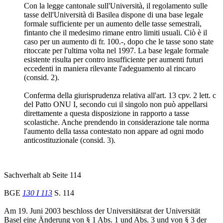
Con la legge cantonale sull'Università, il regolamento sulle
tasse dell'Università di Basilea dispone di una base legale
formale sufficiente per un aumento delle tasse semestrali,
fintanto che il medesimo rimane entro limiti usuali. Ciò è il
caso per un aumento di fr. 100.-, dopo che le tasse sono state
ritoccate per l'ultima volta nel 1997. La base legale formale
esistente risulta per contro insufficiente per aumenti futuri
eccedenti in maniera rilevante l'adeguamento al rincaro
(consid. 2).
Conferma della giurisprudenza relativa all'art. 13 cpv. 2 lett. c
del Patto ONU I, secondo cui il singolo non può appellarsi
direttamente a questa disposizione in rapporto a tasse
scolastiche. Anche prendendo in considerazione tale norma
l'aumento della tassa contestato non appare ad ogni modo
anticostituzionale (consid. 3).
Sachverhalt ab Seite 114
BGE
130 I 113
S. 114
Am 19. Juni 2003 beschloss der Universitätsrat der Universität
Basel eine Änderung von § 1 Abs. 1 und Abs. 3 und von § 3 der