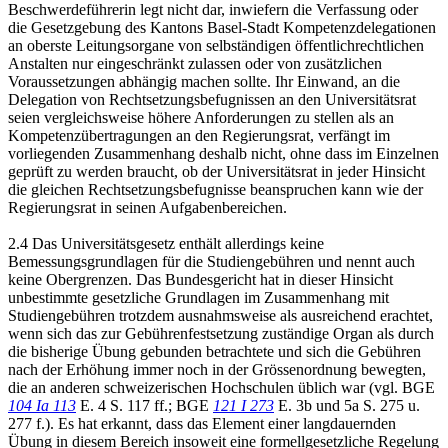
Beschwerdeführerin legt nicht dar, inwiefern die Verfassung oder
die Gesetzgebung des Kantons Basel-Stadt Kompetenzdelegationen
an oberste Leitungsorgane von selbständigen öffentlichrechtlichen
Anstalten nur eingeschränkt zulassen oder von zusätzlichen
Voraussetzungen abhängig machen sollte. Ihr Einwand, an die
Delegation von Rechtsetzungsbefugnissen an den Universitätsrat
seien vergleichsweise höhere Anforderungen zu stellen als an
Kompetenzübertragungen an den Regierungsrat, verfängt im
vorliegenden Zusammenhang deshalb nicht, ohne dass im Einzelnen
geprüft zu werden braucht, ob der Universitätsrat in jeder Hinsicht
die gleichen Rechtsetzungsbefugnisse beanspruchen kann wie der
Regierungsrat in seinen Aufgabenbereichen.
2.4 Das Universitätsgesetz enthält allerdings keine
Bemessungsgrundlagen für die Studiengebühren und nennt auch
keine Obergrenzen. Das Bundesgericht hat in dieser Hinsicht
unbestimmte gesetzliche Grundlagen im Zusammenhang mit
Studiengebühren trotzdem ausnahmsweise als ausreichend erachtet,
wenn sich das zur Gebührenfestsetzung zuständige Organ als durch
die bisherige Übung gebunden betrachtete und sich die Gebühren
nach der Erhöhung immer noch in der Grössenordnung bewegten,
die an anderen schweizerischen Hochschulen üblich war (vgl. BGE
104 Ia 113
E. 4 S. 117 ff.; BGE
121 I 273
E. 3b und 5a S. 275 u.
277 f.). Es hat erkannt, dass das Element einer langdauernden
Übung in diesem Bereich insoweit eine formellgesetzliche Regelung