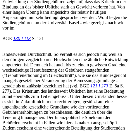
Entwicklung der Studiengebühren zeigt auf, dass das Kriterium der
Bindung an das bisher Übliche stark an Gewicht verloren hat. Von
einer langen Übung kann angesichts der relativ häufigen
Anpassungen nur sehr bedingt gesprochen werden. Wohl liegen die
Studiengebühren an der Universität Basel - wie gezeigt - nach wie
vor im
BGE
130 I 113
S. 121
landesweiten Durchschnitt. So verhält es sich jedoch nur, weil an
den übrigen vergleichbaren Hochschulen eine ähnliche Entwicklung
eingetreten ist. Demnach hat auch bis zu einem gewissen Grad eine
wechselseitige Heraufsetzung der Gebühren stattgefunden
("Gebührenerhöhung im Gleichschritt"), wie sie das Bundesgericht -
mangels gesetzlicher Verankerung der Bemessungsgrundlage -
gerade als unzulässig bezeichnet hat (vgl. BGE
121 I 273
E. 5a S.
277). Das Kriterium des landesweit Üblichen hat seine Bedeutung
somit ebenfalls zum Teil eingebüsst. Unter diesen Umständen liesse
es sich in Zukunft nicht mehr rechtfertigen, gestützt auf eine
ungenügende gesetzliche Grundlage wie der vorliegenden
Gebührenerhöhungen zu beschliessen, die deutlich über die
Teuerung hinausgehen. Der finanzpolitische Spielraum der
Behörden erscheint in Fällen wie hier als nahezu ausgeschöpft.
Zudem erscheint eine weitergehende Beteiligung der Studierenden