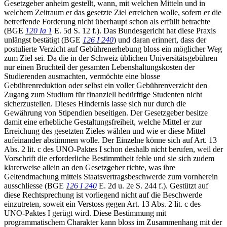
Gesetzgeber anheim gestellt, wann, mit welchen Mitteln und in
welchem Zeitraum er das gesetzte Ziel erreichen wolle, sofern er die
betreffende Forderung nicht überhaupt schon als erfüllt betrachte
(BGE
120 Ia 1
E. 5d S. 12 f.). Das Bundesgericht hat diese Praxis
unlängst bestätigt (BGE
126 I 240
) und daran erinnert, dass der
postulierte Verzicht auf Gebührenerhebung bloss ein möglicher Weg
zum Ziel sei. Da die in der Schweiz üblichen Universitätsgebühren
nur einen Bruchteil der gesamten Lebenshaltungskosten der
Studierenden ausmachten, vermöchte eine blosse
Gebührenreduktion oder selbst ein voller Gebührenverzicht den
Zugang zum Studium für finanziell bedürftige Studenten nicht
sicherzustellen. Dieses Hindernis lasse sich nur durch die
Gewährung von Stipendien beseitigen. Der Gesetzgeber besitze
damit eine erhebliche Gestaltungsfreiheit, welche Mittel er zur
Erreichung des gesetzten Zieles wählen und wie er diese Mittel
aufeinander abstimmen wolle. Der Einzelne könne sich auf Art. 13
Abs. 2 lit. c des UNO-Paktes I schon deshalb nicht berufen, weil der
Vorschrift die erforderliche Bestimmtheit fehle und sie sich zudem
klarerweise allein an den Gesetzgeber richte, was ihre
Geltendmachung mittels Staatsvertragsbeschwerde zum vornherein
ausschliesse (BGE
126 I 240
E. 2d u. 2e S. 244 f.). Gestützt auf
diese Rechtsprechung ist vorliegend nicht auf die Beschwerde
einzutreten, soweit ein Verstoss gegen Art. 13 Abs. 2 lit. c des
UNO-Paktes I gerügt wird. Diese Bestimmung mit
programmatischem Charakter kann bloss im Zusammenhang mit der