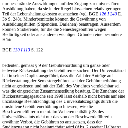
nur beschränkte Auswirkungen auf den Zugang zur universitären
Ausbildung haben, da sie in der Regel bloss einen relativ geringen
Teil der Lebenshaltungskosten ausmachen (vgl. BGE
126 I 240
E.
3b S. 248). Minderbemittelte können die Gewährung von
Ausbildungshilfen (Stipendien, Darlehen) beantragen. Ausserdem
können Studierende, für die die Semestergebühren wegen
Bedürftigkeit oder aus anderen wichtigen Gründen eine besondere
Härte
BGE
130 I 113
S. 122
bedeuten, gemäss § 9 der Gebührenordnung um ganze oder
teilweise Rückerstattung der Gebühren ersuchen. Der Universitätsrat
hat in seiner Duplik ausgeführt, dass die Zahl der Anträge auf
Rückerstattung der Semestergebühren seit der Gebührenerhöhung
nicht angestiegen und mit der Zahl des Vorjahres vergleichbar sei,
was die eingereichte Zusammenstellung bestätigt. Die Zunahme der
Rückerstattungsgesuche seit 1998 lässt deshalb nicht bereits auf eine
unzulässige Beeinträchtigung des Universitätszugangs durch die
umstrittene Gebührenerhöhung schliessen, wie die
Beschwerdeführerin meint. Im Weiteren enthält § 28 des
Universitätsstatuts nicht nur das von der Beschwerdeführerin
erwähnte Verbot, die Gebühren so anzusetzen, dass der
Studienzugang nicht beeinträchtigt wird (Abs. 2 zweiter Halbsatz),