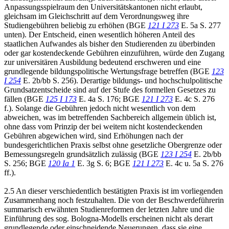
Anpassungsspielraum den Universitätskantonen nicht erlaubt,
gleichsam im Gleichschritt auf dem Verordnungsweg ihre
Studiengebühren beliebig zu erhöhen (BGE
121 I 273
E. 5a S. 277
unten). Der Entscheid, einen wesentlich höheren Anteil des
staatlichen Aufwandes als bisher den Studierenden zu überbinden
oder gar kostendeckende Gebühren einzuführen, würde den Zugang
zur universitären Ausbildung bedeutend erschweren und eine
grundlegende bildungspolitische Wertungsfrage betreffen (BGE
123
I 254
E. 2b/bb S. 256). Derartige bildungs- und hochschulpolitische
Grundsatzentscheide sind auf der Stufe des formellen Gesetzes zu
fällen (BGE
125 I 173
E. 4a S. 176; BGE
121 I 273
E. 4c S. 276
f.). Solange die Gebühren jedoch nicht wesentlich von dem
abweichen, was im betreffenden Sachbereich allgemein üblich ist,
ohne dass vom Prinzip der bei weitem nicht kostendeckenden
Gebühren abgewichen wird, sind Erhöhungen nach der
bundesgerichtlichen Praxis selbst ohne gesetzliche Obergrenze oder
Bemessungsregeln grundsätzlich zulässig (BGE
123 I 254
E. 2b/bb
S. 256; BGE
120 Ia 1
E. 3g S. 6; BGE
121 I 273
E. 4c u. 5a S. 276
ff.).
2.5 An dieser verschiedentlich bestätigten Praxis ist im vorliegenden
Zusammenhang noch festzuhalten. Die von der Beschwerdeführerin
summarisch erwähnten Studienreformen der letzten Jahre und die
Einführung des sog. Bologna-Modells erscheinen nicht als derart
grundlegende oder einschneidende Neuerungen, dass sie eine