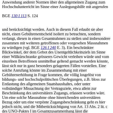
Anwendung anderer Normen über den allgemeinen Zugang zum
Hochschulunterricht im Sinne einer Auslegungshilfe mit angerufen
BGE
130 I 113
S. 124
und berücksichtigt werden. Auch in diesem Fall erlaubt sie aber
nicht, einen Gebührenentscheid isoliert zu betrachten, sondern
verlangt, diesen in einen Gesamtrahmen zu stellen und insbesondere
zusammen mit weiteren getroffenen oder vorgesehen Massnahmen
zu würdigen (vgl. BGE
126 I 240
E. 3). Ein beschränkter
Blickwinkel, der dem Gebot des Unentgeltlichkeitsziels im Sinne
einer Willkürschranke grösseres Gewicht verleihen würde und vom
einzelnen Betroffenen unmittelbar geltend gemacht werden könnte,
lässt sich nur in ganz besonders gelagerten Fällen vorstellen. Eine
solche Anrufung könnte im Zusammenhang mit einer
Gebührenerhöhung in Frage kommen, die völlig losgelöst von
bildungs- und hochschulpolitischen Überlegungen, z.B. bloss zur
Entlastung des allgemeinen Staatshaushaltes, oder unter
vollständiger Missachtung der Vertragsziele, etwa allein zur
Beschränkung des universitären Zugangs, erlassen worden wäre.
Um eine solche Massnahme ohne hinreichenden universitären
Bezug oder um eine verpönte Zugangsbeschränkung geht es hier
jedoch nicht, und die Mitberücksichtigung von Art. 13 Abs. 2 lit. c
des UNO-Paktes I im Gesamtzusammenhang lässt die