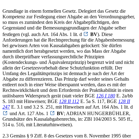
Grundlage in einem formellen Gesetz. Delegiert das Gesetz die
Kompetenz zur Festlegung einer Abgabe an den Verordnungsgeber,
so muss es zumindest den Kreis der Abgabepflichtigen, den
Gegenstand und die Bemessungsgrundlagen der Abgabe selber
festlegen (vgl. auch Art. 164 Abs. 1 lit. d
BV
). Diese
Anforderungen hat die Rechtsprechung für die Abgabenbemessung
bei gewissen Arten von Kausalabgaben gelockert: Sie dürfen
namentlich dort herabgesetzt werden, wo das Mass der Abgabe
durch überprüfbare verfassungsrechtliche Prinzipien
(Kostendeckungs- und Äquivalenzprinzip) begrenzt wird und nicht
allein der Gesetzesvorbehalt diese Schutzfunktion erfüllt. Der
Umfang des Legalitätsprinzips ist demnach je nach der Art der
Abgabe zu differenzieren. Das Prinzip darf weder seines Gehalts
entleert noch in einer Weise überspannt werden, dass es mit der
Rechtswirklichkeit und dem Erfordernis der Praktikabilität in einen
unlösbaren Widerspruch gerät (statt vieler BGE
126 I 180
E. 2a/bb
S. 183 mit Hinweisen; BGE
128 II 112
E. 5a S. 117, BGE
128 II
247
E. 3.1 und 3.2 S. 251, mit Hinweisen auf Art. 164 Abs. 1 lit. d
und Art. 127 Abs. 1
BV
; ADRIAN HUNGERBÜHLER,
Grundsätze des Kausalabgabenrechts, in: ZBl 104/2003 S. 505 ff.,
514 u. 516, mit Literaturhinweisen).
2.3 Gemäss § 9 Ziff. 8 des Gesetzes vom 8. November 1995 über