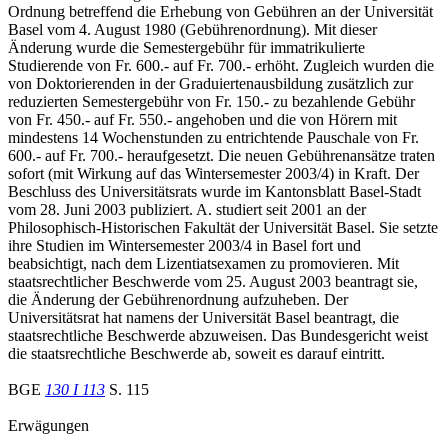
Ordnung betreffend die Erhebung von Gebühren an der Universität
Basel vom 4. August 1980 (Gebührenordnung). Mit dieser
Änderung wurde die Semestergebühr für immatrikulierte
Studierende von Fr. 600.- auf Fr. 700.- erhöht. Zugleich wurden die
von Doktorierenden in der Graduiertenausbildung zusätzlich zur
reduzierten Semestergebühr von Fr. 150.- zu bezahlende Gebühr
von Fr. 450.- auf Fr. 550.- angehoben und die von Hörern mit
mindestens 14 Wochenstunden zu entrichtende Pauschale von Fr.
600.- auf Fr. 700.- heraufgesetzt. Die neuen Gebührenansätze traten
sofort (mit Wirkung auf das Wintersemester 2003/4) in Kraft. Der
Beschluss des Universitätsrats wurde im Kantonsblatt Basel-Stadt
vom 28. Juni 2003 publiziert. A. studiert seit 2001 an der
Philosophisch-Historischen Fakultät der Universität Basel. Sie setzte
ihre Studien im Wintersemester 2003/4 in Basel fort und
beabsichtigt, nach dem Lizentiatsexamen zu promovieren. Mit
staatsrechtlicher Beschwerde vom 25. August 2003 beantragt sie,
die Änderung der Gebührenordnung aufzuheben. Der
Universitätsrat hat namens der Universität Basel beantragt, die
staatsrechtliche Beschwerde abzuweisen. Das Bundesgericht weist
die staatsrechtliche Beschwerde ab, soweit es darauf eintritt.
BGE
130 I 113
S. 115
Erwägungen