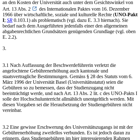
an den Kosten der Universität auch unter dem Gesichtswinkel von
Art. 13 Abs. 2
des Internationalen Paktes vom 16. Dezember
1966 über wirtschaftliche, soziale und kulturelle Rechte (
UNO-Pakt
I
;
SR
0.103.1) als problematisch (vgl. dazu E. 3.3 hiernach). Sie
bedarf nach dem Ausgeführten jedenfalls einer den allgemeinen
abgabenrechtlichen Grundsätzen genügenden Grundlage (vgl. oben
E. 2.2).
3.
3.1 Nach Auffassung der Beschwerdeführerin verletzt die
angefochtene Gebührenerhöhung auch kantonale und
staatsvertragliche Bestimmungen. Gemäss § 28 des Statuts vom 6.
März 1996 der Universität Basel (Universitätsstatut) seien die
Gebühren so zu bemessen, dass der Studienzugang nicht
beeinträchtigt werde, und nach Art. 13 Abs. 2 lit. c des UNO-Pakts I
solle der Hochschulunterricht allmählich unentgeltlich werden. Mit
diesen Vorgaben sei die Heraufsetzung der Studiengebühren nicht
vereinbar.
3.2 Eine gewisse Erschwerung des Universitätszugangs ist mit der
Gebührenerhöhung zweifellos verbunden. Es ist jedoch daran zu
erinnern, dass Studiengebühren im hier interessierenden Rahmen