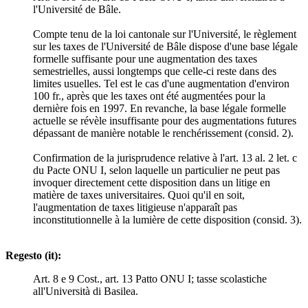
l'Université de Bâle.
Compte tenu de la loi cantonale sur l'Université, le règlement
sur les taxes de l'Université de Bâle dispose d'une base légale
formelle suffisante pour une augmentation des taxes
semestrielles, aussi longtemps que celle-ci reste dans des
limites usuelles. Tel est le cas d'une augmentation d'environ
100 fr., après que les taxes ont été augmentées pour la
dernière fois en 1997. En revanche, la base légale formelle
actuelle se révèle insuffisante pour des augmentations futures
dépassant de manière notable le renchérissement (consid. 2).
Confirmation de la jurisprudence relative à l'art. 13 al. 2 let. c
du Pacte ONU I, selon laquelle un particulier ne peut pas
invoquer directement cette disposition dans un litige en
matière de taxes universitaires. Quoi qu'il en soit,
l'augmentation de taxes litigieuse n'apparaît pas
inconstitutionnelle à la lumière de cette disposition (consid. 3).
Regesto (it):
Art. 8 e 9 Cost., art. 13 Patto ONU I; tasse scolastiche
all'Università di Basilea.