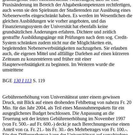
Praxisänderung im Bereich der Abgabenkompetenzen rechtfertigen,
auch wenn sie den Spielraum der Studierenden zur Ausübung eines
Nebenerwerbs eingeschränkt haben. Es werden im Wesentlichen die
gleichen Ausbildungen wie vorher angeboten, und das
Finanzierungssystem der Universität hat ebenfalls keine
grundsätzlichen Änderungen erfahren. Dichtere und zeitlich
gestraffte Ausbildungsgänge mit Prüfungen nach dem sog. Credit-
System schränken zudem nicht nur die Möglichkeiten ein,
begleitenden Nebenerwerbstätigkeiten nachzugehen. Sie erlauben
auch, die eigenen Mittel und allfällige Darlehen auf einen kürzeren
Zeitraum zu konzentrieren und früher mit einer
Haupterwerbstätigkeit zu beginnen. Im Weiteren wurde die
umstrittene
BGE
130 I 113
S. 119
Gebührenerhöhung vom Universitätsrat unter einem gewissen
Druck, mit Blick auf einen drohenden Fehlbetrag von nahezu Fr. 20
Mio. für das Jahr 2004, als Teil eines Massnahmenpakets für ein
ausgeglichenes Budget beschlossen. Die Anpassung an die
Teuerung seit der letzten Gebührenerhöhung im November 1997
(von Fr. 500.- auf Fr. 600.-) deckt je nach Berechnungsweise einen
Anteil von ca. Fr. 21.- bis Fr. 30.- des Mehrbetrages von Fr. 100.-.
Für den Differenzbetrag kann der Universitätsrat auf verschiedene