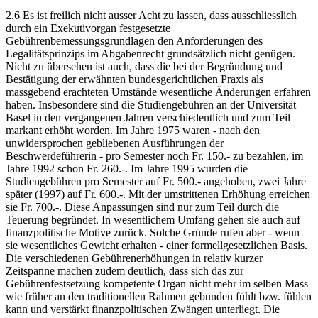
2.6 Es ist freilich nicht ausser Acht zu lassen, dass ausschliesslich
durch ein Exekutivorgan festgesetzte
Gebührenbemessungsgrundlagen den Anforderungen des
Legalitätsprinzips im Abgabenrecht grundsätzlich nicht genügen.
Nicht zu übersehen ist auch, dass die bei der Begründung und
Bestätigung der erwähnten bundesgerichtlichen Praxis als
massgebend erachteten Umstände wesentliche Änderungen erfahren
haben. Insbesondere sind die Studiengebühren an der Universität
Basel in den vergangenen Jahren verschiedentlich und zum Teil
markant erhöht worden. Im Jahre 1975 waren - nach den
unwidersprochen gebliebenen Ausführungen der
Beschwerdeführerin - pro Semester noch Fr. 150.- zu bezahlen, im
Jahre 1992 schon Fr. 260.-. Im Jahre 1995 wurden die
Studiengebühren pro Semester auf Fr. 500.- angehoben, zwei Jahre
später (1997) auf Fr. 600.-. Mit der umstrittenen Erhöhung erreichen
sie Fr. 700.-. Diese Anpassungen sind nur zum Teil durch die
Teuerung begründet. In wesentlichem Umfang gehen sie auch auf
finanzpolitische Motive zurück. Solche Gründe rufen aber - wenn
sie wesentliches Gewicht erhalten - einer formellgesetzlichen Basis.
Die verschiedenen Gebührenerhöhungen in relativ kurzer
Zeitspanne machen zudem deutlich, dass sich das zur
Gebührenfestsetzung kompetente Organ nicht mehr im selben Mass
wie früher an den traditionellen Rahmen gebunden fühlt bzw. fühlen
kann und verstärkt finanzpolitischen Zwängen unterliegt. Die