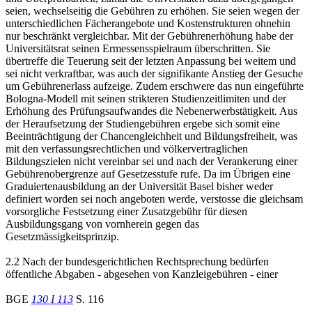
seien, wechselseitig die Gebühren zu erhöhen. Sie seien wegen der
unterschiedlichen Fächerangebote und Kostenstrukturen ohnehin
nur beschränkt vergleichbar. Mit der Gebührenerhöhung habe der
Universitätsrat seinen Ermessensspielraum überschritten. Sie
übertreffe die Teuerung seit der letzten Anpassung bei weitem und
sei nicht verkraftbar, was auch der signifikante Anstieg der Gesuche
um Gebührenerlass aufzeige. Zudem erschwere das nun eingeführte
Bologna-Modell mit seinen strikteren Studienzeitlimiten und der
Erhöhung des Prüfungsaufwandes die Nebenerwerbstätigkeit. Aus
der Heraufsetzung der Studiengebühren ergebe sich somit eine
Beeinträchtigung der Chancengleichheit und Bildungsfreiheit, was
mit den verfassungsrechtlichen und völkervertraglichen
Bildungszielen nicht vereinbar sei und nach der Verankerung einer
Gebührenobergrenze auf Gesetzesstufe rufe. Da im Übrigen eine
Graduiertenausbildung an der Universität Basel bisher weder
definiert worden sei noch angeboten werde, verstosse die gleichsam
vorsorgliche Festsetzung einer Zusatzgebühr für diesen
Ausbildungsgang von vornherein gegen das
Gesetzmässigkeitsprinzip.
2.2 Nach der bundesgerichtlichen Rechtsprechung bedürfen
öffentliche Abgaben - abgesehen von Kanzleigebühren - einer
BGE
130 I 113
S. 116