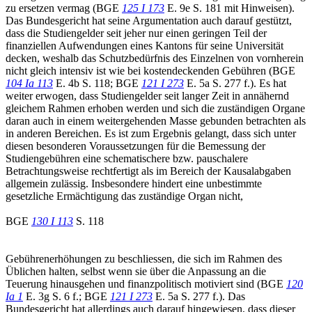
zu ersetzen vermag (BGE
125 I 173
E. 9e S. 181 mit Hinweisen).
Das Bundesgericht hat seine Argumentation auch darauf gestützt,
dass die Studiengelder seit jeher nur einen geringen Teil der
finanziellen Aufwendungen eines Kantons für seine Universität
decken, weshalb das Schutzbedürfnis des Einzelnen von vornherein
nicht gleich intensiv ist wie bei kostendeckenden Gebühren (BGE
104 Ia 113
E. 4b S. 118; BGE
121 I 273
E. 5a S. 277 f.). Es hat
weiter erwogen, dass Studiengelder seit langer Zeit in annähernd
gleichem Rahmen erhoben werden und sich die zuständigen Organe
daran auch in einem weitergehenden Masse gebunden betrachten als
in anderen Bereichen. Es ist zum Ergebnis gelangt, dass sich unter
diesen besonderen Voraussetzungen für die Bemessung der
Studiengebühren eine schematischere bzw. pauschalere
Betrachtungsweise rechtfertigt als im Bereich der Kausalabgaben
allgemein zulässig. Insbesondere hindert eine unbestimmte
gesetzliche Ermächtigung das zuständige Organ nicht,
BGE
130 I 113
S. 118
Gebührenerhöhungen zu beschliessen, die sich im Rahmen des
Üblichen halten, selbst wenn sie über die Anpassung an die
Teuerung hinausgehen und finanzpolitisch motiviert sind (BGE
120
Ia 1
E. 3g S. 6 f.; BGE
121 I 273
E. 5a S. 277 f.). Das
Bundesgericht hat allerdings auch darauf hingewiesen, dass dieser