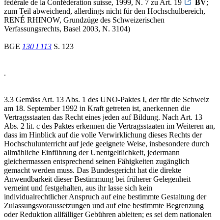
fédérale de la Confédération suisse, 1999, N. 7 zu Art. 19
BV
;
zum Teil abweichend, allerdings nicht für den Hochschulbereich,
RENÉ RHINOW, Grundzüge des Schweizerischen
Verfassungsrechts, Basel 2003, N. 3104)
BGE
130 I 113
S. 123
.
3.3 Gemäss Art. 13 Abs. 1 des UNO-Paktes I, der für die Schweiz
am 18. September 1992 in Kraft getreten ist, anerkennen die
Vertragsstaaten das Recht eines jeden auf Bildung. Nach Art. 13
Abs. 2 lit. c des Paktes erkennen die Vertragsstaaten im Weiteren an,
dass im Hinblick auf die volle Verwirklichung dieses Rechts der
Hochschulunterricht auf jede geeignete Weise, insbesondere durch
allmähliche Einführung der Unentgeltlichkeit, jedermann
gleichermassen entsprechend seinen Fähigkeiten zugänglich
gemacht werden muss. Das Bundesgericht hat die direkte
Anwendbarkeit dieser Bestimmung bei früherer Gelegenheit
verneint und festgehalten, aus ihr lasse sich kein
individualrechtlicher Anspruch auf eine bestimmte Gestaltung der
Zulassungsvoraussetzungen und auf eine bestimmte Begrenzung
oder Reduktion allfälliger Gebühren ableiten; es sei dem nationalen