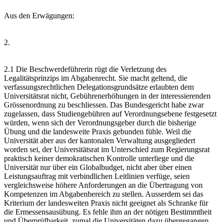
Aus den Erwägungen:
2.
2.1 Die Beschwerdeführerin rügt die Verletzung des
Legalitätsprinzips im Abgabenrecht. Sie macht geltend, die
verfassungsrechtlichen Delegationsgrundsätze erlaubten dem
Universitätsrat nicht, Gebührenerhöhungen in der interessierenden
Grössenordnung zu beschliessen. Das Bundesgericht habe zwar
zugelassen, dass Studiengebühren auf Verordnungsebene festgesetzt
würden, wenn sich der Verordnungsgeber durch die bisherige
Übung und die landesweite Praxis gebunden fühle. Weil die
Universität aber aus der kantonalen Verwaltung ausgegliedert
worden sei, der Universitätsrat im Unterschied zum Regierungsrat
praktisch keiner demokratischen Kontrolle unterliege und die
Universität nur über ein Globalbudget, nicht aber über einen
Leistungsauftrag mit verbindlichen Leitlinien verfüge, seien
vergleichsweise höhere Anforderungen an die Übertragung von
Kompetenzen im Abgabenbereich zu stellen. Ausserdem sei das
Kriterium der landesweiten Praxis nicht geeignet als Schranke für
die Ermessensausübung. Es fehle ihm an der nötigen Bestimmtheit
und Überprüfbarkeit, zumal die Universitäten dazu übergegangen