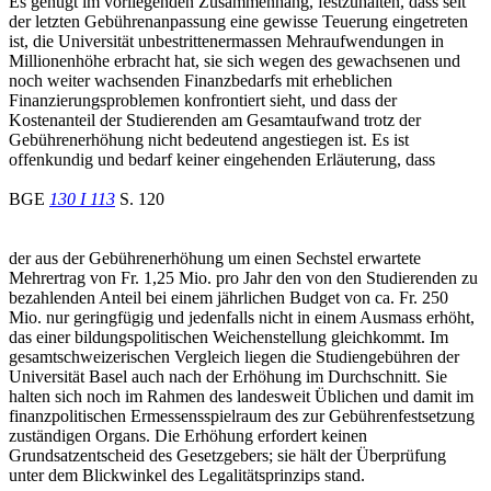
Es genügt im vorliegenden Zusammenhang, festzuhalten, dass seit
der letzten Gebührenanpassung eine gewisse Teuerung eingetreten
ist, die Universität unbestrittenermassen Mehraufwendungen in
Millionenhöhe erbracht hat, sie sich wegen des gewachsenen und
noch weiter wachsenden Finanzbedarfs mit erheblichen
Finanzierungsproblemen konfrontiert sieht, und dass der
Kostenanteil der Studierenden am Gesamtaufwand trotz der
Gebührenerhöhung nicht bedeutend angestiegen ist. Es ist
offenkundig und bedarf keiner eingehenden Erläuterung, dass
BGE
130 I 113
S. 120
der aus der Gebührenerhöhung um einen Sechstel erwartete
Mehrertrag von Fr. 1,25 Mio. pro Jahr den von den Studierenden zu
bezahlenden Anteil bei einem jährlichen Budget von ca. Fr. 250
Mio. nur geringfügig und jedenfalls nicht in einem Ausmass erhöht,
das einer bildungspolitischen Weichenstellung gleichkommt. Im
gesamtschweizerischen Vergleich liegen die Studiengebühren der
Universität Basel auch nach der Erhöhung im Durchschnitt. Sie
halten sich noch im Rahmen des landesweit Üblichen und damit im
finanzpolitischen Ermessensspielraum des zur Gebührenfestsetzung
zuständigen Organs. Die Erhöhung erfordert keinen
Grundsatzentscheid des Gesetzgebers; sie hält der Überprüfung
unter dem Blickwinkel des Legalitätsprinzips stand.