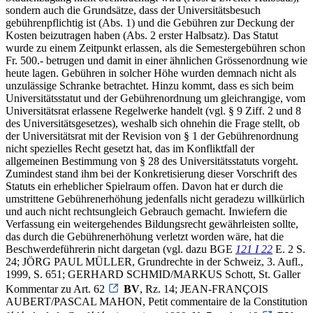
sondern auch die Grundsätze, dass der Universitätsbesuch
gebührenpflichtig ist (Abs. 1) und die Gebühren zur Deckung der
Kosten beizutragen haben (Abs. 2 erster Halbsatz). Das Statut
wurde zu einem Zeitpunkt erlassen, als die Semestergebühren schon
Fr. 500.- betrugen und damit in einer ähnlichen Grössenordnung wie
heute lagen. Gebühren in solcher Höhe wurden demnach nicht als
unzulässige Schranke betrachtet. Hinzu kommt, dass es sich beim
Universitätsstatut und der Gebührenordnung um gleichrangige, vom
Universitätsrat erlassene Regelwerke handelt (vgl. § 9 Ziff. 2 und 8
des Universitätsgesetzes), weshalb sich ohnehin die Frage stellt, ob
der Universitätsrat mit der Revision von § 1 der Gebührenordnung
nicht spezielles Recht gesetzt hat, das im Konfliktfall der
allgemeinen Bestimmung von § 28 des Universitätsstatuts vorgeht.
Zumindest stand ihm bei der Konkretisierung dieser Vorschrift des
Statuts ein erheblicher Spielraum offen. Davon hat er durch die
umstrittene Gebührenerhöhung jedenfalls nicht geradezu willkürlich
und auch nicht rechtsungleich Gebrauch gemacht. Inwiefern die
Verfassung ein weitergehendes Bildungsrecht gewährleisten sollte,
das durch die Gebührenerhöhung verletzt worden wäre, hat die
Beschwerdeführerin nicht dargetan (vgl. dazu BGE
121 I 22
E. 2 S.
24; JÖRG PAUL MÜLLER, Grundrechte in der Schweiz, 3. Aufl.,
1999, S. 651; GERHARD SCHMID/MARKUS Schott, St. Galler
Kommentar zu Art. 62
BV
, Rz. 14; JEAN-FRANÇOIS
AUBERT/PASCAL MAHON, Petit commentaire de la Constitution