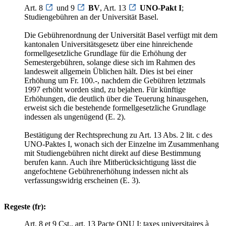
Art. 8
und 9
BV
, Art. 13
UNO-Pakt I
;
Studiengebühren an der Universität Basel.
Die Gebührenordnung der Universität Basel verfügt mit dem
kantonalen Universitätsgesetz über eine hinreichende
formellgesetzliche Grundlage für die Erhöhung der
Semestergebühren, solange diese sich im Rahmen des
landesweit allgemein Üblichen hält. Dies ist bei einer
Erhöhung um Fr. 100.-, nachdem die Gebühren letztmals
1997 erhöht worden sind, zu bejahen. Für künftige
Erhöhungen, die deutlich über die Teuerung hinausgehen,
erweist sich die bestehende formellgesetzliche Grundlage
indessen als ungenügend (E. 2).
Bestätigung der Rechtsprechung zu Art. 13 Abs. 2 lit. c des
UNO-Paktes I, wonach sich der Einzelne im Zusammenhang
mit Studiengebühren nicht direkt auf diese Bestimmung
berufen kann. Auch ihre Mitberücksichtigung lässt die
angefochtene Gebührenerhöhung indessen nicht als
verfassungswidrig erscheinen (E. 3).
Regeste (fr):
Art. 8 et 9 Cst., art. 13 Pacte ONU I; taxes universitaires à