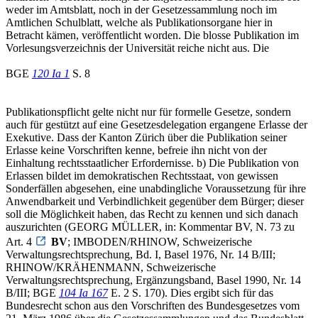
weder im Amtsblatt, noch in der Gesetzessammlung noch im
Amtlichen Schulblatt, welche als Publikationsorgane hier in
Betracht kämen, veröffentlicht worden. Die blosse Publikation im
Vorlesungsverzeichnis der Universität reiche nicht aus. Die
BGE
120 Ia 1
S. 8
Publikationspflicht gelte nicht nur für formelle Gesetze, sondern
auch für gestützt auf eine Gesetzesdelegation ergangene Erlasse der
Exekutive. Dass der Kanton Zürich über die Publikation seiner
Erlasse keine Vorschriften kenne, befreie ihn nicht von der
Einhaltung rechtsstaatlicher Erfordernisse. b) Die Publikation von
Erlassen bildet im demokratischen Rechtsstaat, von gewissen
Sonderfällen abgesehen, eine unabdingliche Voraussetzung für ihre
Anwendbarkeit und Verbindlichkeit gegenüber dem Bürger; dieser
soll die Möglichkeit haben, das Recht zu kennen und sich danach
auszurichten (GEORG MÜLLER, in: Kommentar BV, N. 73 zu
Art. 4
BV
; IMBODEN/RHINOW, Schweizerische
Verwaltungsrechtsprechung, Bd. I, Basel 1976, Nr. 14 B/III;
RHINOW/KRÄHENMANN, Schweizerische
Verwaltungsrechtsprechung, Ergänzungsband, Basel 1990, Nr. 14
B/III; BGE
104 Ia 167
E. 2 S. 170). Dies ergibt sich für das
Bundesrecht schon aus den Vorschriften des Bundesgesetzes vom