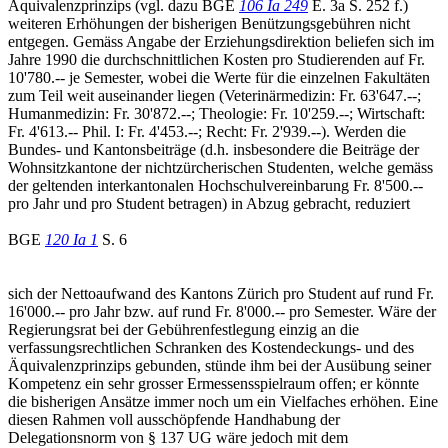
Äquivalenzprinzips (vgl. dazu BGE
106 Ia 249
E. 3a S. 252 f.)
weiteren Erhöhungen der bisherigen Benützungsgebühren nicht
entgegen. Gemäss Angabe der Erziehungsdirektion beliefen sich im
Jahre 1990 die durchschnittlichen Kosten pro Studierenden auf Fr.
10'780.-- je Semester, wobei die Werte für die einzelnen Fakultäten
zum Teil weit auseinander liegen (Veterinärmedizin: Fr. 63'647.--;
Humanmedizin: Fr. 30'872.--; Theologie: Fr. 10'259.--; Wirtschaft:
Fr. 4'613.-- Phil. I: Fr. 4'453.--; Recht: Fr. 2'939.--). Werden die
Bundes- und Kantonsbeiträge (d.h. insbesondere die Beiträge der
Wohnsitzkantone der nichtzürcherischen Studenten, welche gemäss
der geltenden interkantonalen Hochschulvereinbarung Fr. 8'500.--
pro Jahr und pro Student betragen) in Abzug gebracht, reduziert
BGE
120 Ia 1
S. 6
sich der Nettoaufwand des Kantons Zürich pro Student auf rund Fr.
16'000.-- pro Jahr bzw. auf rund Fr. 8'000.-- pro Semester. Wäre der
Regierungsrat bei der Gebührenfestlegung einzig an die
verfassungsrechtlichen Schranken des Kostendeckungs- und des
Äquivalenzprinzips gebunden, stünde ihm bei der Ausübung seiner
Kompetenz ein sehr grosser Ermessensspielraum offen; er könnte
die bisherigen Ansätze immer noch um ein Vielfaches erhöhen. Eine
diesen Rahmen voll ausschöpfende Handhabung der
Delegationsnorm von § 137 UG wäre jedoch mit dem