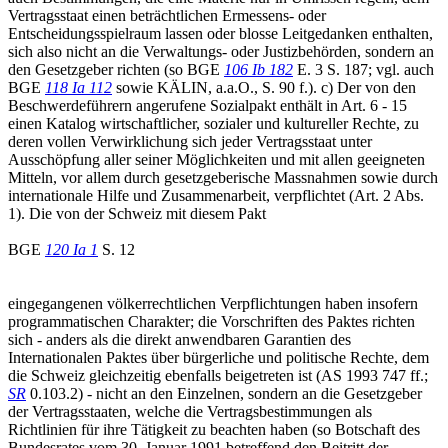
Vertragsstaat einen beträchtlichen Ermessens- oder
Entscheidungsspielraum lassen oder blosse Leitgedanken enthalten,
sich also nicht an die Verwaltungs- oder Justizbehörden, sondern an
den Gesetzgeber richten (so BGE
106 Ib 182
E. 3 S. 187; vgl. auch
BGE
118 Ia 112
sowie KÄLIN, a.a.O., S. 90 f.). c) Der von den
Beschwerdeführern angerufene Sozialpakt enthält in Art. 6 - 15
einen Katalog wirtschaftlicher, sozialer und kultureller Rechte, zu
deren vollen Verwirklichung sich jeder Vertragsstaat unter
Ausschöpfung aller seiner Möglichkeiten und mit allen geeigneten
Mitteln, vor allem durch gesetzgeberische Massnahmen sowie durch
internationale Hilfe und Zusammenarbeit, verpflichtet (Art. 2 Abs.
1). Die von der Schweiz mit diesem Pakt
BGE
120 Ia 1
S. 12
eingegangenen völkerrechtlichen Verpflichtungen haben insofern
programmatischen Charakter; die Vorschriften des Paktes richten
sich - anders als die direkt anwendbaren Garantien des
Internationalen Paktes über bürgerliche und politische Rechte, dem
die Schweiz gleichzeitig ebenfalls beigetreten ist (AS 1993 747 ff.;
SR
0.103.2) - nicht an den Einzelnen, sondern an die Gesetzgeber
der Vertragsstaaten, welche die Vertragsbestimmungen als
Richtlinien für ihre Tätigkeit zu beachten haben (so Botschaft des
Bundesrates vom 30. Januar 1991 betreffend den Beitritt der