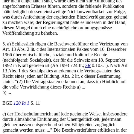
hier nicht eingehalten sind, würde dies nicht zur Aufhebung des
angefochtenen Erlasses führen, sondern die fehlende Publikation
hätte lediglich dessen einstweilige Nichtanwendbarkeit zur Folge,
was durch Anfechtung der ergehenden Einzelverfügungen geltend
zu machen wäre; der Regierungsrat hätte es indessen in der Hand,
diesen Mangel durch eine nachträgliche ordnungsgemässe
Veröffentlichung zu beheben.
5. a) Schliesslich rügen die Beschwerdeführer eine Verletzung von
Art. 13 Abs. 2 lit. c des Internationalen Paktes vom 16. Dezember
1966 über wirtschaftliche, soziale und kulturelle Rechte
(nachfolgend: Sozialpakt), der für die Schweiz am 18. September
1992 in Kraft getreten ist (AS 1993 724 ff.;
SR
0.103.1). Nach Art.
13 Abs. 1 des Sozialpaktes anerkennen die Vertragsstaaten das
Recht eines jeden auf Bildung. Abs. 2 lit. c dieser Bestimmung
lautet: "(2) Die Vertragsstaaten erkennen an, dass im Hinblick auf
die volle Verwirklichung dieses Rechts a) ...
b) ...
BGE
120 Ia 1
S. 11
c) der Hochschulunterricht auf jede geeignete Weise, insbesondere
durch allmähliche Einführung der Unentgeltlichkeit, jedermann
gleichermassen entsprechend seinen Fähigkeiten zugänglich
gemacht werden muss; ..." Die Beschwerdeführer erblicken in der