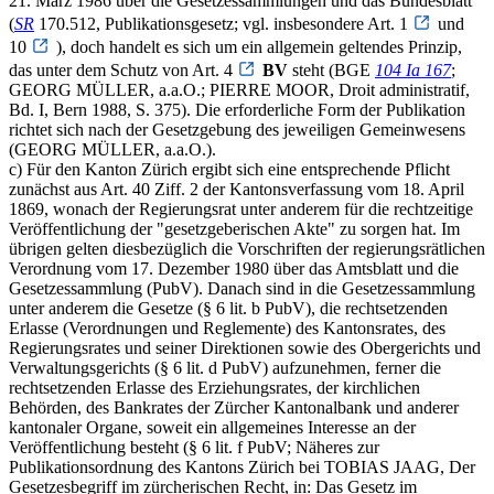
21. März 1986 über die Gesetzessammlungen und das Bundesblatt
(
SR
170.512, Publikationsgesetz; vgl. insbesondere Art. 1
und
10
), doch handelt es sich um ein allgemein geltendes Prinzip,
das unter dem Schutz von Art. 4
BV
steht (BGE
104 Ia 167
;
GEORG MÜLLER, a.a.O.; PIERRE MOOR, Droit administratif,
Bd. I, Bern 1988, S. 375). Die erforderliche Form der Publikation
richtet sich nach der Gesetzgebung des jeweiligen Gemeinwesens
(GEORG MÜLLER, a.a.O.).
c) Für den Kanton Zürich ergibt sich eine entsprechende Pflicht
zunächst aus Art. 40 Ziff. 2 der Kantonsverfassung vom 18. April
1869, wonach der Regierungsrat unter anderem für die rechtzeitige
Veröffentlichung der "gesetzgeberischen Akte" zu sorgen hat. Im
übrigen gelten diesbezüglich die Vorschriften der regierungsrätlichen
Verordnung vom 17. Dezember 1980 über das Amtsblatt und die
Gesetzessammlung (PubV). Danach sind in die Gesetzessammlung
unter anderem die Gesetze (§ 6 lit. b PubV), die rechtsetzenden
Erlasse (Verordnungen und Reglemente) des Kantonsrates, des
Regierungsrates und seiner Direktionen sowie des Obergerichts und
Verwaltungsgerichts (§ 6 lit. d PubV) aufzunehmen, ferner die
rechtsetzenden Erlasse des Erziehungsrates, der kirchlichen
Behörden, des Bankrates der Zürcher Kantonalbank und anderer
kantonaler Organe, soweit ein allgemeines Interesse an der
Veröffentlichung besteht (§ 6 lit. f PubV; Näheres zur
Publikationsordnung des Kantons Zürich bei TOBIAS JAAG, Der
Gesetzesbegriff im zürcherischen Recht, in: Das Gesetz im