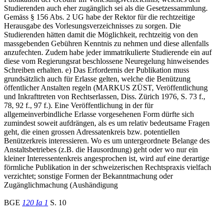
Studierenden auch eher zugänglich sei als die Gesetzessammlung.
Gemäss § 156 Abs. 2 UG habe der Rektor für die rechtzeitige
Herausgabe des Vorlesungsverzeichnisses zu sorgen. Die
Studierenden hätten damit die Möglichkeit, rechtzeitig von den
massgebenden Gebühren Kenntnis zu nehmen und diese allenfalls
anzufechten. Zudem habe jeder immatrikulierte Studierende ein auf
diese vom Regierungsrat beschlossene Neuregelung hinweisendes
Schreiben erhalten. e) Das Erfordernis der Publikation muss
grundsätzlich auch für Erlasse gelten, welche die Benützung
öffentlicher Anstalten regeln (MARKUS ZÜST, Veröffentlichung
und Inkrafttreten von Rechtserlassen, Diss. Zürich 1976, S. 73 f.,
78, 92 f., 97 f.). Eine Veröffentlichung in der für
allgemeinverbindliche Erlasse vorgesehenen Form dürfte sich
zumindest soweit aufdrängen, als es um relativ bedeutsame Fragen
geht, die einen grossen Adressatenkreis bzw. potentiellen
Benützerkreis interessieren. Wo es um untergeordnete Belange des
Anstaltsbetriebes (z.B. die Hausordnung) geht oder wo nur ein
kleiner Interessentenkreis angesprochen ist, wird auf eine derartige
förmliche Publikation in der schweizerischen Rechtspraxis vielfach
verzichtet; sonstige Formen der Bekanntmachung oder
Zugänglichmachung (Aushändigung
BGE
120 Ia 1
S. 10