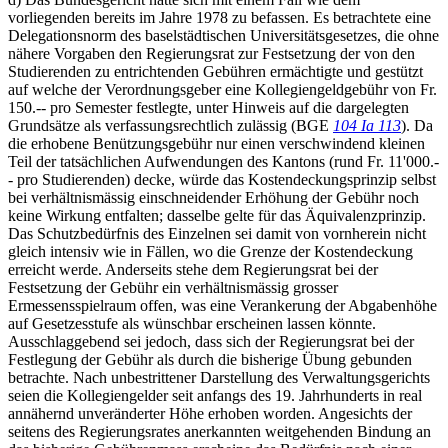
vorliegenden bereits im Jahre 1978 zu befassen. Es betrachtete eine
Delegationsnorm des baselstädtischen Universitätsgesetzes, die ohne
nähere Vorgaben den Regierungsrat zur Festsetzung der von den
Studierenden zu entrichtenden Gebühren ermächtigte und gestützt
auf welche der Verordnungsgeber eine Kollegiengeldgebühr von Fr.
150.-- pro Semester festlegte, unter Hinweis auf die dargelegten
Grundsätze als verfassungsrechtlich zulässig (BGE
104 Ia 113
). Da
die erhobene Benützungsgebühr nur einen verschwindend kleinen
Teil der tatsächlichen Aufwendungen des Kantons (rund Fr. 11'000.-
- pro Studierenden) decke, würde das Kostendeckungsprinzip selbst
bei verhältnismässig einschneidender Erhöhung der Gebühr noch
keine Wirkung entfalten; dasselbe gelte für das Äquivalenzprinzip.
Das Schutzbedürfnis des Einzelnen sei damit von vornherein nicht
gleich intensiv wie in Fällen, wo die Grenze der Kostendeckung
erreicht werde. Anderseits stehe dem Regierungsrat bei der
Festsetzung der Gebühr ein verhältnismässig grosser
Ermessensspielraum offen, was eine Verankerung der Abgabenhöhe
auf Gesetzesstufe als wünschbar erscheinen lassen könnte.
Ausschlaggebend sei jedoch, dass sich der Regierungsrat bei der
Festlegung der Gebühr als durch die bisherige Übung gebunden
betrachte. Nach unbestrittener Darstellung des Verwaltungsgerichts
seien die Kollegiengelder seit anfangs des 19. Jahrhunderts in real
annähernd unveränderter Höhe erhoben worden. Angesichts der
seitens des Regierungsrates anerkannten weitgehenden Bindung an