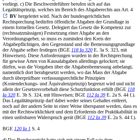
vorliegt. c) Die Beschwerdeführer berufen sich auf das
Legalitätsprinzip, welches im Bereich des Abgaberechts aus Art. 4
BV
hergeleitet wird. Nach der bundesgerichtlichen
Rechtsprechung bedürfen öffentliche Abgaben der Grundlage in
einem formellen Gesetz. Delegiert das Gesetz die Kompetenz zur
(rechtssatzmässigen) Festsetzung einer Abgabe an den
Verordnungsgeber, so muss es zumindest den Kreis der
Abgabepflichtigen, den Gegenstand und die Bemessungsgrundlage
der Abgabe selber festlegen (BGE
118 Ia 320
E. 3a S. 323, mit
Hinweisen). Diese Anforderungen wurden in der Rechtsprechung
für gewisse Arten von Kausalabgaben allerdings gelockert; sie
dürfen, was die Vorgaben über die Abgabenbemessung anbelangt,
namentlich dort herabgesetzt werden, wo das Mass der Abgabe
durch überprüfbare verfassungsrechtliche Prinzipien
(Kostendeckungs- und Äquivalenzprinzip) begrenzt wird und nicht
allein der Gesetzesvorbehalt diese Schutzfunktion erfüllt (BGE
118
Ia 320
E. 3b S. 324, mit Hinweisen; BGE
112 Ia 39
E. 2a S. 44 f.).
Das Legalitätsprinzip darf dabei weder seines Gehaltes entleert,
noch auf der andern Seite in einer Weise überspannt werden, dass es
mit der Rechtswirklichkeit und dem Erfordernis der Praktikabilität in
einen unlösbaren Widerspruch gerät (BGE
112 Ia 39
E. 2a S. 44 f.).
BGE
120 Ia 1
S. 4
d) Das Bundesgericht hatte sich mit einem Fall wie dem