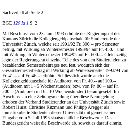
Sachverhalt ab Seite 2
BGE
120 Ia 1
S. 2
Mit Beschluss vom 23. Juni 1993 erhöhte der Regierungsrat des
Kantons Zürich die Kollegiengeldpauschale für Studierende der
Universität Zürich, welche seit 1991/92 Fr. 300.-- pro Semester
betrug, mit Wirkung ab Wintersemester 1993/94 auf Fr. 450.-- und
mit Wirkung ab Wintersemester 1994/95 auf Fr. 600.--. Gleichzeitig
legte der Regierungsrat einzelne Teile des von den Studierenden zu
bezahlenden Semesterbeitrages neu fest, wodurch sich der
Gesamtsemesterbeitrag mit Wirkung ab Wintersemester 1993/94 von
Fr. 41.-- auf Fr. 46.-- erhöhte. Schliesslich wurde auch die
Kollegiengeldpauschale für Auditoren von Fr. 40.-- auf 100.--
(Auditoren mit 1 - 5 Wochenstunden) bzw. von Fr. 80.-- auf Fr.
200.-- (Auditoren mit 6 - 10 Wochenstunden) heraufgesetzt. Im
Anschluss an eine Zeitungsmeldung über diese Neuregelung
erhoben der Verband Studierender an der Universität Zürich sowie
Robert Hurst, Christine Ritzmann und Philipp Aregger als
immatrikulierte Studenten dieser Universität mit gemeinsamer
Eingabe vom 5. Juli 1993 staatsrechtliche Beschwerde. Das
Bundesgericht weist die Beschwerde ab, soweit es darauf eintritt.