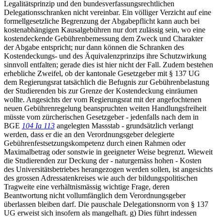
Legalitätsprinzip und den bundesverfassungsrechtlichen
Delegationsschranken nicht vereinbar. Ein völliger Verzicht auf eine
formellgesetzliche Begrenzung der Abgabepflicht kann auch bei
kostenabhängigen Kausalgebühren nur dort zulässig sein, wo eine
kostendeckende Gebührenbemessung dem Zweck und Charakter
der Abgabe entspricht; nur dann können die Schranken des
Kostendeckungs- und des Äquivalenzprinzips ihre Schutzwirkung
sinnvoll entfalten; gerade dies ist hier nicht der Fall. Zudem bestehen
erhebliche Zweifel, ob der kantonale Gesetzgeber mit § 137 UG
dem Regierungsrat tatsächlich die Befugnis zur Gebührenbelastung
der Studierenden bis zur Grenze der Kostendeckung einräumen
wollte. Angesichts der vom Regierungsrat mit der angefochtenen
neuen Gebührenregelung beanspruchten weiten Handlungsfreiheit
müsste vom zürcherischen Gesetzgeber - jedenfalls nach dem in
BGE
104 Ia 113
angelegten Massstab - grundsätzlich verlangt
werden, dass er die an den Verordnungsgeber delegierte
Gebührenfestsetzungskompetenz durch einen Rahmen oder
Maximalbetrag oder sonstwie in geeigneter Weise begrenzt. Wieweit
die Studierenden zur Deckung der - naturgemäss hohen - Kosten
des Universitätsbetriebes herangezogen werden sollen, ist angesichts
des grossen Adressatenkreises wie auch der bildungspolitischen
Tragweite eine verhältnismässig wichtige Frage, deren
Beantwortung nicht vollumfänglich dem Verordnungsgeber
überlassen bleiben darf. Die pauschale Delegationsnorm von § 137
UG erweist sich insofern als mangelhaft. g) Dies führt indessen