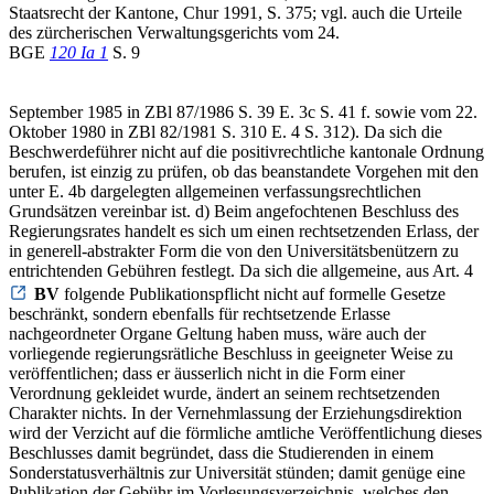
Staatsrecht der Kantone, Chur 1991, S. 375; vgl. auch die Urteile
des zürcherischen Verwaltungsgerichts vom 24.
BGE
120 Ia 1
S. 9
September 1985 in ZBl 87/1986 S. 39 E. 3c S. 41 f. sowie vom 22.
Oktober 1980 in ZBl 82/1981 S. 310 E. 4 S. 312). Da sich die
Beschwerdeführer nicht auf die positivrechtliche kantonale Ordnung
berufen, ist einzig zu prüfen, ob das beanstandete Vorgehen mit den
unter E. 4b dargelegten allgemeinen verfassungsrechtlichen
Grundsätzen vereinbar ist. d) Beim angefochtenen Beschluss des
Regierungsrates handelt es sich um einen rechtsetzenden Erlass, der
in generell-abstrakter Form die von den Universitätsbenützern zu
entrichtenden Gebühren festlegt. Da sich die allgemeine, aus Art. 4
BV
folgende Publikationspflicht nicht auf formelle Gesetze
beschränkt, sondern ebenfalls für rechtsetzende Erlasse
nachgeordneter Organe Geltung haben muss, wäre auch der
vorliegende regierungsrätliche Beschluss in geeigneter Weise zu
veröffentlichen; dass er äusserlich nicht in die Form einer
Verordnung gekleidet wurde, ändert an seinem rechtsetzenden
Charakter nichts. In der Vernehmlassung der Erziehungsdirektion
wird der Verzicht auf die förmliche amtliche Veröffentlichung dieses
Beschlusses damit begründet, dass die Studierenden in einem
Sonderstatusverhältnis zur Universität stünden; damit genüge eine
Publikation der Gebühr im Vorlesungsverzeichnis, welches den