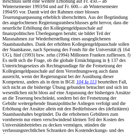
Beschluss sieht eine weitere Erhöhung auf Fr. 450.-- ab
Wintersemester 1993/94 und auf Fr. 600.-- ab Wintersemester
1994/95 vor. Damit wird der Rahmen einer blossen
Teuerungsanpassung erheblich überschritten. Aus der Begründung
des angefochtenen Regierungsratsbeschlusses geht hervor, dass die
neuerliche Erhöhung der Kollegiengeldpauschale auf
finanzpolitischen Überlegungen beruht; sie bildet Teil der
Massnahmen zur Wiederherstellung eines ausgeglichenen
Staatshaushaltes. Dank der erhöhten Kollegiengeldpauschale sollen
der Staatskasse, nach Speisung des Fonds für die Universität (§ 164
UG), fünf (1993) bzw. zehn (1994) Millionen Franken zufliessen. f)
Es stellt sich die Frage, ob die globale Ermächtigung in § 137 des
Unterrichtsgesetzes als Rechtsgrundlage für die Festsetzung der
Kollegiengeldpauschale auf dem Verordnungsweg auch dann
ausreicht, wenn der Regierungsrat bei der Ausübung dieser
Kompetenz, anders als in dem in BGE
104 Ia 113
beurteilten Fall,
sich nicht an die bisherige Übung gebunden betrachtet und sich im
wesentlichen nicht bloss auf eine Anpassung der bisherigen Ansätze
an die Teuerung beschränkt, sondern bei der Festsetzung der
Gebühr weitergehende finanzpolitische Anliegen verfolgt und die
Erhöhung der Ansätze allein mit den Bedürfnissen des (defizitären)
Staatshaushaltes begründet. Da die erhobenen Gebühren zum
vornherein nur einen verschwindend kleinen Teil der Kosten des
Universitätsbetriebes zu decken vermögen, stünden die
verfassungsrechtlichen Schranken des Kostendeckungs- und des