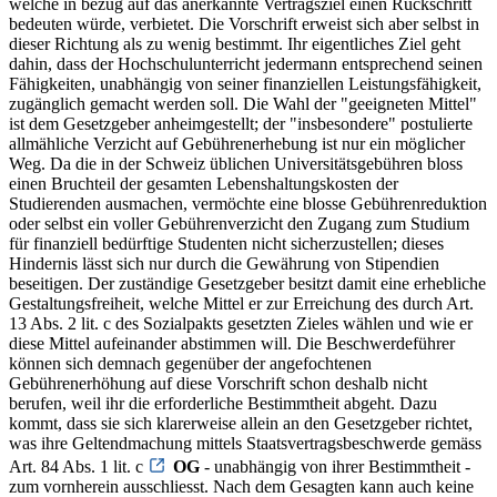
welche in bezug auf das anerkannte Vertragsziel einen Rückschritt
bedeuten würde, verbietet. Die Vorschrift erweist sich aber selbst in
dieser Richtung als zu wenig bestimmt. Ihr eigentliches Ziel geht
dahin, dass der Hochschulunterricht jedermann entsprechend seinen
Fähigkeiten, unabhängig von seiner finanziellen Leistungsfähigkeit,
zugänglich gemacht werden soll. Die Wahl der "geeigneten Mittel"
ist dem Gesetzgeber anheimgestellt; der "insbesondere" postulierte
allmähliche Verzicht auf Gebührenerhebung ist nur ein möglicher
Weg. Da die in der Schweiz üblichen Universitätsgebühren bloss
einen Bruchteil der gesamten Lebenshaltungskosten der
Studierenden ausmachen, vermöchte eine blosse Gebührenreduktion
oder selbst ein voller Gebührenverzicht den Zugang zum Studium
für finanziell bedürftige Studenten nicht sicherzustellen; dieses
Hindernis lässt sich nur durch die Gewährung von Stipendien
beseitigen. Der zuständige Gesetzgeber besitzt damit eine erhebliche
Gestaltungsfreiheit, welche Mittel er zur Erreichung des durch Art.
13 Abs. 2 lit. c des Sozialpakts gesetzten Zieles wählen und wie er
diese Mittel aufeinander abstimmen will. Die Beschwerdeführer
können sich demnach gegenüber der angefochtenen
Gebührenerhöhung auf diese Vorschrift schon deshalb nicht
berufen, weil ihr die erforderliche Bestimmtheit abgeht. Dazu
kommt, dass sie sich klarerweise allein an den Gesetzgeber richtet,
was ihre Geltendmachung mittels Staatsvertragsbeschwerde gemäss
Art. 84 Abs. 1 lit. c
OG
- unabhängig von ihrer Bestimmtheit -
zum vornherein ausschliesst. Nach dem Gesagten kann auch keine