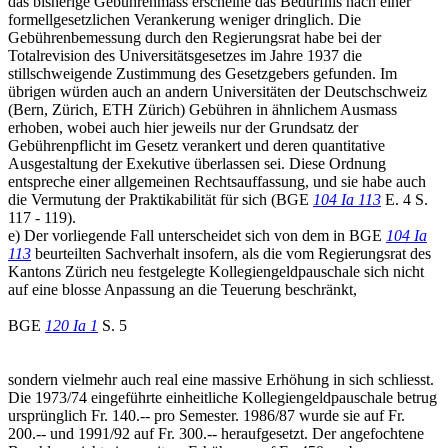
das bisherige Gebührenmass erscheine das Bedürfnis nach einer
formellgesetzlichen Verankerung weniger dringlich. Die
Gebührenbemessung durch den Regierungsrat habe bei der
Totalrevision des Universitätsgesetzes im Jahre 1937 die
stillschweigende Zustimmung des Gesetzgebers gefunden. Im
übrigen würden auch an andern Universitäten der Deutschschweiz
(Bern, Zürich, ETH Zürich) Gebühren in ähnlichem Ausmass
erhoben, wobei auch hier jeweils nur der Grundsatz der
Gebührenpflicht im Gesetz verankert und deren quantitative
Ausgestaltung der Exekutive überlassen sei. Diese Ordnung
entspreche einer allgemeinen Rechtsauffassung, und sie habe auch
die Vermutung der Praktikabilität für sich (BGE
104 Ia 113
E. 4 S.
117 - 119).
e) Der vorliegende Fall unterscheidet sich von dem in BGE
104 Ia
113
beurteilten Sachverhalt insofern, als die vom Regierungsrat des
Kantons Zürich neu festgelegte Kollegiengeldpauschale sich nicht
auf eine blosse Anpassung an die Teuerung beschränkt,
BGE
120 Ia 1
S. 5
sondern vielmehr auch real eine massive Erhöhung in sich schliesst.
Die 1973/74 eingeführte einheitliche Kollegiengeldpauschale betrug
ursprünglich Fr. 140.-- pro Semester. 1986/87 wurde sie auf Fr.
200.-- und 1991/92 auf Fr. 300.-- heraufgesetzt. Der angefochtene