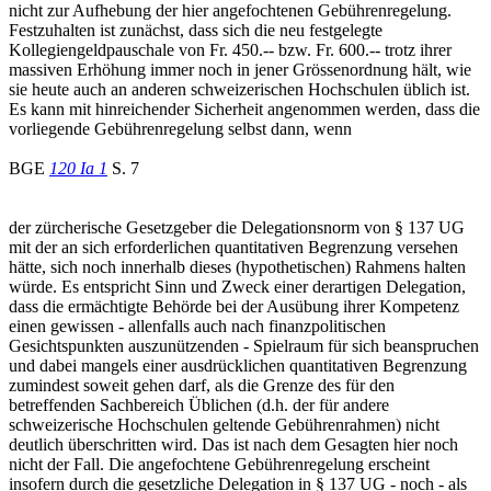
nicht zur Aufhebung der hier angefochtenen Gebührenregelung.
Festzuhalten ist zunächst, dass sich die neu festgelegte
Kollegiengeldpauschale von Fr. 450.-- bzw. Fr. 600.-- trotz ihrer
massiven Erhöhung immer noch in jener Grössenordnung hält, wie
sie heute auch an anderen schweizerischen Hochschulen üblich ist.
Es kann mit hinreichender Sicherheit angenommen werden, dass die
vorliegende Gebührenregelung selbst dann, wenn
BGE
120 Ia 1
S. 7
der zürcherische Gesetzgeber die Delegationsnorm von § 137 UG
mit der an sich erforderlichen quantitativen Begrenzung versehen
hätte, sich noch innerhalb dieses (hypothetischen) Rahmens halten
würde. Es entspricht Sinn und Zweck einer derartigen Delegation,
dass die ermächtigte Behörde bei der Ausübung ihrer Kompetenz
einen gewissen - allenfalls auch nach finanzpolitischen
Gesichtspunkten auszunützenden - Spielraum für sich beanspruchen
und dabei mangels einer ausdrücklichen quantitativen Begrenzung
zumindest soweit gehen darf, als die Grenze des für den
betreffenden Sachbereich Üblichen (d.h. der für andere
schweizerische Hochschulen geltende Gebührenrahmen) nicht
deutlich überschritten wird. Das ist nach dem Gesagten hier noch
nicht der Fall. Die angefochtene Gebührenregelung erscheint
insofern durch die gesetzliche Delegation in § 137 UG - noch - als