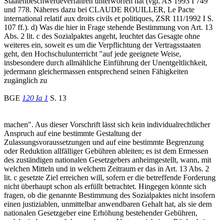
Staatenbeschwerdeverfahren unterworfen hat (vgl. AS 1993 I 749
und 778. Näheres dazu bei CLAUDE ROUILLER, Le Pacte
international relatif aux droits civils et politiques, ZSR 111/1992 I S.
107 ff.). d) Was die hier in Frage stehende Bestimmung von Art. 13
Abs. 2 lit. c des Sozialpaktes angeht, leuchtet das Gesagte ohne
weiteres ein, soweit es um die Verpflichtung der Vertragsstaaten
geht, den Hochschulunterricht "auf jede geeignete Weise,
insbesondere durch allmähliche Einführung der Unentgeltlichkeit,
jedermann gleichermassen entsprechend seinen Fähigkeiten
zugänglich zu
BGE
120 Ia 1
S. 13
machen". Aus dieser Vorschrift lässt sich kein individualrechtlicher
Anspruch auf eine bestimmte Gestaltung der
Zulassungsvoraussetzungen und auf eine bestimmte Begrenzung
oder Reduktion allfälliger Gebühren ableiten; es ist dem Ermessen
des zuständigen nationalen Gesetzgebers anheimgestellt, wann, mit
welchen Mitteln und in welchem Zeitraum er das in Art. 13 Abs. 2
lit. c gesetzte Ziel erreichen will, sofern er die betreffende Forderung
nicht überhaupt schon als erfüllt betrachtet. Hingegen könnte sich
fragen, ob die genannte Bestimmung des Sozialpaktes nicht insofern
einen justiziablen, unmittelbar anwendbaren Gehalt hat, als sie dem
nationalen Gesetzgeber eine Erhöhung bestehender Gebühren,