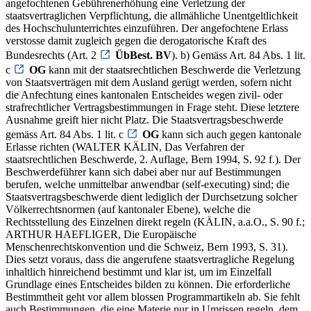
angefochtenen Gebührenerhöhung eine Verletzung der
staatsvertraglichen Verpflichtung, die allmähliche Unentgeltlichkeit
des Hochschulunterrichtes einzuführen. Der angefochtene Erlass
verstosse damit zugleich gegen die derogatorische Kraft des
Bundesrechts (Art. 2
ÜbBest. BV
). b) Gemäss Art. 84 Abs. 1 lit.
c
OG
kann mit der staatsrechtlichen Beschwerde die Verletzung
von Staatsverträgen mit dem Ausland gerügt werden, sofern nicht
die Anfechtung eines kantonalen Entscheides wegen zivil- oder
strafrechtlicher Vertragsbestimmungen in Frage steht. Diese letztere
Ausnahme greift hier nicht Platz. Die Staatsvertragsbeschwerde
gemäss Art. 84 Abs. 1 lit. c
OG
kann sich auch gegen kantonale
Erlasse richten (WALTER KÄLIN, Das Verfahren der
staatsrechtlichen Beschwerde, 2. Auflage, Bern 1994, S. 92 f.). Der
Beschwerdeführer kann sich dabei aber nur auf Bestimmungen
berufen, welche unmittelbar anwendbar (self-executing) sind; die
Staatsvertragsbeschwerde dient lediglich der Durchsetzung solcher
Völkerrechtsnormen (auf kantonaler Ebene), welche die
Rechtsstellung des Einzelnen direkt regeln (KÄLIN, a.a.O., S. 90 f.;
ARTHUR HAEFLIGER, Die Europäische
Menschenrechtskonvention und die Schweiz, Bern 1993, S. 31).
Dies setzt voraus, dass die angerufene staatsvertragliche Regelung
inhaltlich hinreichend bestimmt und klar ist, um im Einzelfall
Grundlage eines Entscheides bilden zu können. Die erforderliche
Bestimmtheit geht vor allem blossen Programmartikeln ab. Sie fehlt
auch Bestimmungen, die eine Materie nur in Umrissen regeln, dem