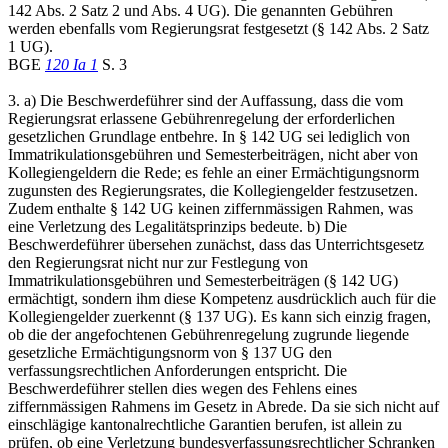
142 Abs. 2 Satz 2 und Abs. 4 UG). Die genannten Gebühren
werden ebenfalls vom Regierungsrat festgesetzt (§ 142 Abs. 2 Satz
1 UG).
BGE
120 Ia 1
S. 3
3. a) Die Beschwerdeführer sind der Auffassung, dass die vom
Regierungsrat erlassene Gebührenregelung der erforderlichen
gesetzlichen Grundlage entbehre. In § 142 UG sei lediglich von
Immatrikulationsgebühren und Semesterbeiträgen, nicht aber von
Kollegiengeldern die Rede; es fehle an einer Ermächtigungsnorm
zugunsten des Regierungsrates, die Kollegiengelder festzusetzen.
Zudem enthalte § 142 UG keinen ziffernmässigen Rahmen, was
eine Verletzung des Legalitätsprinzips bedeute. b) Die
Beschwerdeführer übersehen zunächst, dass das Unterrichtsgesetz
den Regierungsrat nicht nur zur Festlegung von
Immatrikulationsgebühren und Semesterbeiträgen (§ 142 UG)
ermächtigt, sondern ihm diese Kompetenz ausdrücklich auch für die
Kollegiengelder zuerkennt (§ 137 UG). Es kann sich einzig fragen,
ob die der angefochtenen Gebührenregelung zugrunde liegende
gesetzliche Ermächtigungsnorm von § 137 UG den
verfassungsrechtlichen Anforderungen entspricht. Die
Beschwerdeführer stellen dies wegen des Fehlens eines
ziffernmässigen Rahmens im Gesetz in Abrede. Da sie sich nicht auf
einschlägige kantonalrechtliche Garantien berufen, ist allein zu
prüfen, ob eine Verletzung bundesverfassungsrechtlicher Schranken