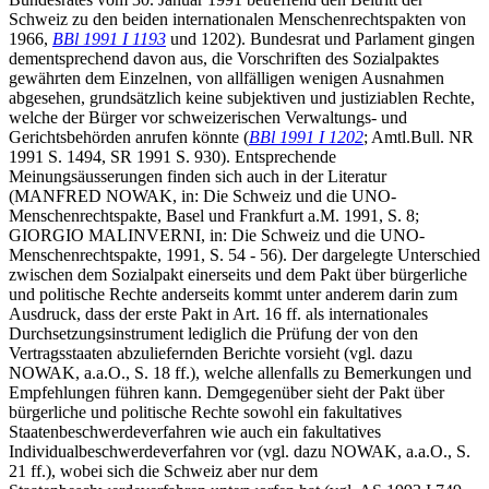
Schweiz zu den beiden internationalen Menschenrechtspakten von
1966,
BBl 1991 I 1193
und 1202). Bundesrat und Parlament gingen
dementsprechend davon aus, die Vorschriften des Sozialpaktes
gewährten dem Einzelnen, von allfälligen wenigen Ausnahmen
abgesehen, grundsätzlich keine subjektiven und justiziablen Rechte,
welche der Bürger vor schweizerischen Verwaltungs- und
Gerichtsbehörden anrufen könnte (
BBl 1991 I 1202
; Amtl.Bull. NR
1991 S. 1494, SR 1991 S. 930). Entsprechende
Meinungsäusserungen finden sich auch in der Literatur
(MANFRED NOWAK, in: Die Schweiz und die UNO-
Menschenrechtspakte, Basel und Frankfurt a.M. 1991, S. 8;
GIORGIO MALINVERNI, in: Die Schweiz und die UNO-
Menschenrechtspakte, 1991, S. 54 - 56). Der dargelegte Unterschied
zwischen dem Sozialpakt einerseits und dem Pakt über bürgerliche
und politische Rechte anderseits kommt unter anderem darin zum
Ausdruck, dass der erste Pakt in Art. 16 ff. als internationales
Durchsetzungsinstrument lediglich die Prüfung der von den
Vertragsstaaten abzuliefernden Berichte vorsieht (vgl. dazu
NOWAK, a.a.O., S. 18 ff.), welche allenfalls zu Bemerkungen und
Empfehlungen führen kann. Demgegenüber sieht der Pakt über
bürgerliche und politische Rechte sowohl ein fakultatives
Staatenbeschwerdeverfahren wie auch ein fakultatives
Individualbeschwerdeverfahren vor (vgl. dazu NOWAK, a.a.O., S.
21 ff.), wobei sich die Schweiz aber nur dem