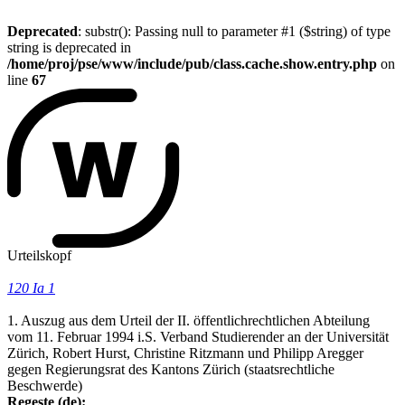
Deprecated
: substr(): Passing null to parameter #1 ($string) of type
string is deprecated in
/home/proj/pse/www/include/pub/class.cache.show.entry.php
on
line
67
Urteilskopf
120 Ia 1
1. Auszug aus dem Urteil der II. öffentlichrechtlichen Abteilung
vom 11. Februar 1994 i.S. Verband Studierender an der Universität
Zürich, Robert Hurst, Christine Ritzmann und Philipp Aregger
gegen Regierungsrat des Kantons Zürich (staatsrechtliche
Beschwerde)
Regeste (de):