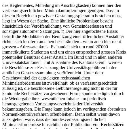
des Reglementes, Mitteilung im Anschlagkasten) können hier den
verfassungsrechtlichen Minimalanforderungen genügen. Dass in
diesem Bereich ein gewisser Gestaltungsspielraum bestehen muss,
liegt im Wesen der Sache. Eine ähnliche Problemlage besteht
hinsichtlich der Veröffentlichung von Gemeindeerlassen und
sonstiger autonomer Satzungen. f) Der hier angefochtene Erlass
betrifft die Modalitäten der Benützung einer öffentlichen Anstalt; er
richtet sich insofern an einen beschränkten - wenn auch hier recht
grossen - Adressatenkreis: Es handelt sich um rund 20'000
immatrikulierte Studenten und um einen entsprechend grossen Kreis
potentieller Benützer dieser Anstalt. Im Bund und in allen anderen
Universitätskantonen - mit Ausnahme des Kantons Genf - werden
die Beschlüsse zur Festsetzung der Universitätsgebühren in der
amtlichen Gesetzessammlung veröffentlicht. Unter dem
Gesichtswinkel der dargelegten rechtsstaatlichen
Minimalerfordernisse ist zweifelhaft, ob es verfassungsrechtlich
zulässig ist, die beschlossene Gebührenregelung nicht in der für
kantonale Rechtssätze vorgesehenen Form, sondern lediglich durch
die Wiedergabe ihres wesentlichen Inhaltes im periodisch
herausgegebenen Vorlesungsverzeichnis der Universität
bekanntzugeben. Die Frage kann jedoch im vorliegenden abstrakten
Normenkontrollverfahren offenbleiben. Denn selbst wenn davon
auszugehen wäre, dass die bundesverfassungsrechtlichen
Minimalerfordernisse hinsichtlich der Publikation von Rechtssätzen