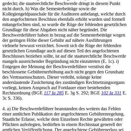
gedeckt; die staatsrechtliche Beschwerde dringt in diesem Punkt
nicht durch. h) Was die Semesterbeiträge sowie die
Kollegiengeldpauschale für die Auditoren anbelangt, welche durch
den angefochtenen Beschluss ebenfalls erhöht wurden und formell
mitangefochten sind, so wurde die Rüge der fehlenden gesetzlichen
Grundlage für diese Abgaben nicht näher begründet. Die
Beschwerdeführer haben in bezug auf die Semesterbeiträge wegen
der geringen Höhe dieser Gebühr auf nähere Ausführungen
vielmehr bewusst verzichtet. Soweit sich die Rüge der fehlenden
gesetzlichen Grundlage auch auf diesen Teil des angefochtenen
Beschlusses beziehen sollte, ist auf die staatsrechtliche Beschwerde
mangels ausreichender Begründung nicht einzutreten (E. 1c). i)
Entgegen der Meinung der Beschwerdeführer verstösst die
beschlossene Gebührenerhöhung auch nicht gegen den Grundsatz
des Vertrauensschutzes. Dieser verleiht, solange keine
anderslautende Zusicherung des zuständigen Rechtsetzungsorgans
vorliegt, keinen Anspruch auf Fortdauer einer bestehenden
Rechtsordnung (BGE
117 Ia 285
E. 3g S. 292; BGE
102 Ia 331
E.
3c S. 336).
4. a) Die Beschwerdeführer beanstanden des weitern das Fehlen
einer amtlichen Publikation der angefochtenen Gebührenregelung.
Staatliche Erlasse, welche dem Einzelnen Rechte gewährten oder
Pflichten auferlegten, bedürften in einem Rechtsstaat generell der
amtlichen Veröffentlichung. Der angefochtene Gebührenerlass sei