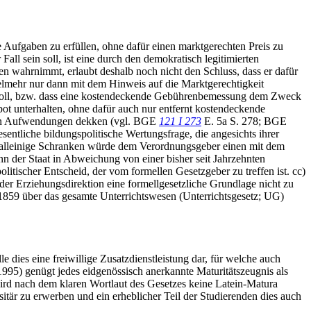
 Aufgaben zu erfüllen, ohne dafür einen marktgerechten Preis zu
all sein soll, ist eine durch den demokratisch legitimierten
n wahrnimmt, erlaubt deshalb noch nicht den Schluss, dass er dafür
lmehr nur dann mit dem Hinweis auf die Marktgerechtigkeit
 soll, bzw. dass eine kostendeckende Gebührenbemessung dem Zweck
ebot unterhalten, ohne dafür auch nur entfernt kostendeckende
ichen Aufwendungen dekken (vgl. BGE
121 I 273
E. 5a S. 278; BGE
sentliche bildungspolitische Wertungsfrage, die angesichts ihrer
 alleinige Schranken würde dem Verordnungsgeber einen mit dem
nn der Staat in Abweichung von einer bisher seit Jahrzehnten
litischer Entscheid, der vom formellen Gesetzgeber zu treffen ist. cc)
er Erziehungsdirektion eine formellgesetzliche Grundlage nicht zu
r 1859 über das gesamte Unterrichtswesen (Unterrichtsgesetz; UG)
e dies eine freiwillige Zusatzdienstleistung dar, für welche auch
95) genügt jedes eidgenössisch anerkannte Maturitätszeugnis als
wird nach dem klaren Wortlaut des Gesetzes keine Latein-Matura
rsitär zu erwerben und ein erheblicher Teil der Studierenden dies auch