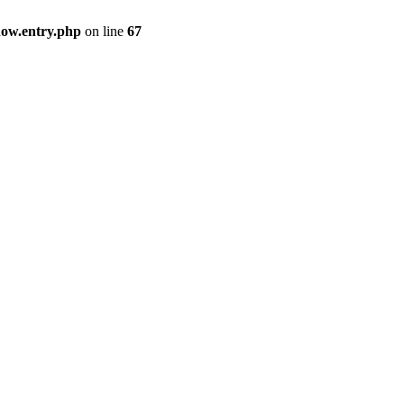
how.entry.php
on line
67