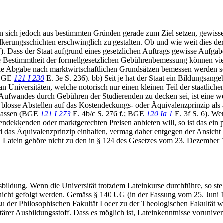
nn sich jedoch aus bestimmten Gründen gerade zum Ziel setzen, gewisse
kerungsschichten erschwinglich zu gestalten. Ob und wie weit dies der F
 Dass der Staat aufgrund eines gesetzlichen Auftrags gewisse Aufgabe
 Bestimmtheit der formellgesetzlichen Gebührenbemessung können vie
 die Abgabe nach marktwirtschaftlichen Grundsätzen bemessen werden
. BGE
121 I 230
E. 3e S. 236). bb) Seit je hat der Staat ein Bildungsang
 an Universitäten, welche notorisch nur einen kleinen Teil der staatl
n Aufwandes durch Gebühren der Studierenden zu decken sei, ist eine we
blosse Abstellen auf das Kostendeckungs- oder Äquivalenzprinzip als
belassen (BGE
121 I 273
E. 4b/c S. 276 f.; BGE
120 Ia 1
E. 3f S. 6). We
ndekkenden oder marktgerechten Preisen anbieten will, so ist das ein po
das Äquivalenzprinzip einhalten, vermag daher entgegen der Ansicht d
t in Latein gehöre nicht zu den in § 124 des Gesetzes vom 23. Dezembe
bildung. Wenn die Universität trotzdem Lateinkurse durchführe, so stell
cht gefolgt werden. Gemäss § 140 UG (in der Fassung vom 25. Juni 19
 zu der Philosophischen Fakultät I oder zu der Theologischen Fakultät 
itärer Ausbildungsstoff. Dass es möglich ist, Lateinkenntnisse vorunive