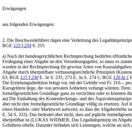
Erwägungen
aus folgenden Erwägungen:
2. Die Beschwerdeführer rügen eine Verletzung des Legalitätsprinzip
BGE
123 I 254
S. 255
a) Nach der bundesgerichtlichen Rechtsprechung bedürfen öffentlich
Festlegung einer Abgabe an den Verordnungsgeber, so muss es zumin
wurden in der Rechtsprechung für gewisse Arten von Kausalabgaben 
Abgabe durch überprüfbare verfassungsrechtliche Prinzipien (Kostend
63; BGE
121 I 230
E. 3e S. 235, 273 E. 3a S. 274 f.; BGE
120 Ia 1
E
Die Erziehungsdirektion bringt vor, mit der Gebühr von Fr. 310.-- pr
Kursgeldern liege, die von privaten Anbietern verlangt würden. Dem 
formellgesetzlichen Grundlage ganz zu verzichten oder es könnten di
aa) Die Einhaltung des Kostendeckungs- und des Äquivalenzprinzips
aber nicht eine formellgesetzliche Grundlage völlig zu ersetzen. Auf
einen Handels- oder Marktwert aufweist, so dass die Abgabenhöhe n
E. 5d S. 333). Das bedeutet aber nicht, dass auf jegliche formellg
überprüfbar ist (LUKAS WIDMER, Das Legalitätsprinzip im Abgaberecht
Gebühren erhebt. Darunter befinden sich Leistungen, welche an sich