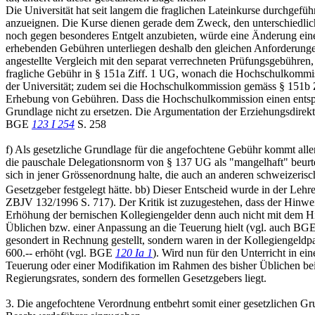
Die Universität hat seit langem die fraglichen Lateinkurse durchgefüh
anzueignen. Die Kurse dienen gerade dem Zweck, den unterschiedlich
noch gegen besonderes Entgelt anzubieten, würde eine Änderung einer 
erhebenden Gebühren unterliegen deshalb den gleichen Anforderungen 
angestellte Vergleich mit den separat verrechneten Prüfungsgebühren,
fragliche Gebühr in § 151a Ziff. 1 UG, wonach die Hochschulkommissi
der Universität; zudem sei die Hochschulkommission gemäss § 151b Z
Erhebung von Gebühren. Dass die Hochschulkommission einen entsprech
Grundlage nicht zu ersetzen. Die Argumentation der Erziehungsdirekti
BGE
123 I 254
S. 258
f) Als gesetzliche Grundlage für die angefochtene Gebühr kommt alle
die pauschale Delegationsnorm von § 137 UG als "mangelhaft" beurte
sich in jener Grössenordnung halte, die auch an anderen schweizeri
Gesetzgeber festgelegt hätte. bb) Dieser Entscheid wurde in der L
ZBJV 132/1996 S. 717). Der Kritik ist zuzugestehen, dass der Hinwe
Erhöhung der bernischen Kollegiengelder denn auch nicht mit dem Hin
Üblichen bzw. einer Anpassung an die Teuerung hielt (vgl. auch BG
gesondert in Rechnung gestellt, sondern waren in der Kollegiengeldpa
600.-- erhöht (vgl. BGE
120 Ia 1
). Wird nun für den Unterricht in e
Teuerung oder einer Modifikation im Rahmen des bisher Üblichen bei w
Regierungsrates, sondern des formellen Gesetzgebers liegt.
3. Die angefochtene Verordnung entbehrt somit einer gesetzlichen Gr