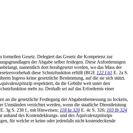
m formellen Gesetz. Delegiert das Gesetz die Kompetenz zur
ungsgrundlagen der Abgabe selber festlegen. Diese Anforderungen
nbelangt, namentlich dort herabgesetzt werden, wo das Mass der
esetzesvorbehalt diese Schutzfunktion erfüllt (BGE
122 I 61
E. 2a S.
hrem Ingress keine gesetzliche Bestimmung, auf die sie sich stützt.
quivalenzprinzip respektiert, da die Gebühr weit unter den
hutzfunktion mehr zu. Deshalb sei auf das Erfordernis einer
en an die gesetzliche Festlegung der Abgabenbemessung zu lockern,
er Umständen verzichtet werden, wenn die staatliche Dienstleistung
E. 3g S. 238 f., mit Hinweisen;
118 Ia 320
E. 4c S. 326;
103 Ib 324
bühr anhand des Kostendekkungs- und des Äquivalenzprinzips
en, für welche er keine oder jedenfalls nicht kostendeckende