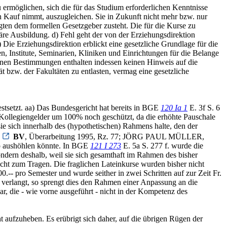
u ermöglichen, sich die für das Studium erforderlichen Kenntnisse
 Kauf nimmt, auszugleichen. Sie in Zukunft nicht mehr bzw. nur
gten dem formellen Gesetzgeber zusteht. Die für die Kurse zu
äre Ausbildung. d) Fehl geht der von der Erziehungsdirektion
 Die Erziehungsdirektion erblickt eine gesetzliche Grundlage für die
, Institute, Seminarien, Kliniken und Einrichtungen für die Belange
enen Bestimmungen enthalten indessen keinen Hinweis auf die
 bzw. der Fakultäten zu entlasten, vermag eine gesetzliche
stsetzt. aa) Das Bundesgericht hat bereits in BGE
120 Ia 1
E. 3f S. 6
 Kollegiengelder um 100% noch geschützt, da die erhöhte Pauschale
e sich innerhalb des (hypothetischen) Rahmens halte, den der
4
BV
, Überarbeitung 1995, Rz. 77; JÖRG PAUL MÜLLER,
ip aushöhlen könnte. In BGE
121 I 273
E. 5a S. 277 f. wurde die
ndern deshalb, weil sie sich gesamthaft im Rahmen des bisher
cht zum Tragen. Die fraglichen Lateinkurse wurden bisher nicht
-- pro Semester und wurde seither in zwei Schritten auf zur Zeit Fr.
r verlangt, so sprengt dies den Rahmen einer Anpassung an die
r, die - wie vorne ausgeführt - nicht in der Kompetenz des
 aufzuheben. Es erübrigt sich daher, auf die übrigen Rügen der