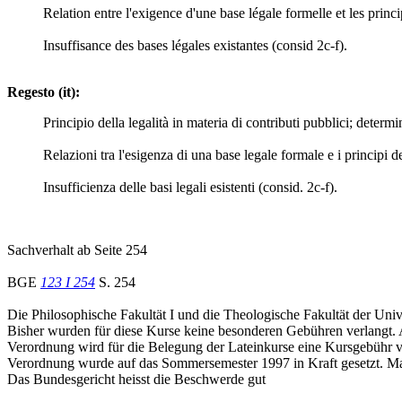
Relation entre l'exigence d'une base légale formelle et les princi
Insuffisance des bases légales existantes (consid 2c-f).
Regesto (it):
Principio della legalità in materia di contributi pubblici; determi
Relazioni tra l'esigenza di una base legale formale e i principi d
Insufficienza delle basi legali esistenti (consid. 2c-f).
Sachverhalt ab Seite 254
BGE
123 I 254
S. 254
Die Philosophische Fakultät I und die Theologische Fakultät der Univ
Bisher wurden für diese Kurse keine besonderen Gebühren verlangt. 
Verordnung wird für die Belegung der Lateinkurse eine Kursgebühr v
Verordnung wurde auf das Sommersemester 1997 in Kraft gesetzt. M
Das Bundesgericht heisst die Beschwerde gut