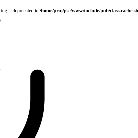
tring is deprecated in
/home/proj/pse/www/include/pub/class.cache.s