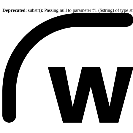
Deprecated
: substr(): Passing null to parameter #1 ($string) of type s