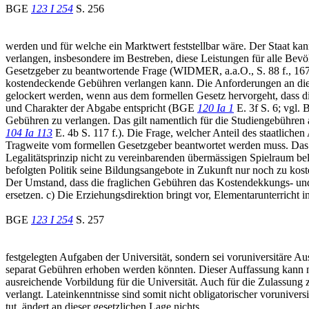
BGE
123 I 254
S. 256
werden und für welche ein Marktwert feststellbar wäre. Der Staat ka
verlangen, insbesondere im Bestreben, diese Leistungen für alle Bevöl
Gesetzgeber zu beantwortende Frage (WIDMER, a.a.O., S. 88 f., 167).
kostendeckende Gebühren verlangen kann. Die Anforderungen an die
gelockert werden, wenn aus dem formellen Gesetz hervorgeht, dass
und Charakter der Abgabe entspricht (BGE
120 Ia 1
E. 3f S. 6; vgl
Gebühren zu verlangen. Das gilt namentlich für die Studiengebühren
104 Ia 113
E. 4b S. 117 f.). Die Frage, welcher Anteil des staatliche
Tragweite vom formellen Gesetzgeber beantwortet werden muss. Das 
Legalitätsprinzip nicht zu vereinbarenden übermässigen Spielraum 
befolgten Politik seine Bildungsangebote in Zukunft nur noch zu koste
Der Umstand, dass die fraglichen Gebühren das Kostendekkungs- und 
ersetzen. c) Die Erziehungsdirektion bringt vor, Elementarunterrich
BGE
123 I 254
S. 257
festgelegten Aufgaben der Universität, sondern sei voruniversitäre Aus
separat Gebühren erhoben werden könnten. Dieser Auffassung kann ni
ausreichende Vorbildung für die Universität. Auch für die Zulassung
verlangt. Lateinkenntnisse sind somit nicht obligatorischer vorunivers
tut, ändert an dieser gesetzlichen Lage nichts.