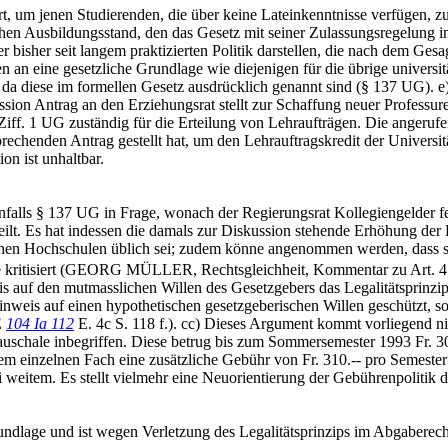
rt, um jenen Studierenden, die über keine Lateinkenntnisse verfügen, z
en Ausbildungsstand, den das Gesetz mit seiner Zulassungsregelung in
bisher seit langem praktizierten Politik darstellen, die nach dem Gesa
an eine gesetzliche Grundlage wie diejenigen für die übrige universit
 da diese im formellen Gesetz ausdrücklich genannt sind (§ 137 UG). e)
on Antrag an den Erziehungsrat stellt zur Schaffung neuer Professuren
iff. 1 UG zuständig für die Erteilung von Lehraufträgen. Die angeruf
enden Antrag gestellt hat, um den Lehrauftragskredit der Universität
on ist unhaltbar.
nfalls § 137 UG in Frage, wonach der Regierungsrat Kollegiengelder fe
ilt. Es hat indessen die damals zur Diskussion stehende Erhöhung der
schen Hochschulen üblich sei; zudem könne angenommen werden, dass si
ehre kritisiert (GEORG MÜLLER, Rechtsgleichheit, Kommentar zu Art. 
is auf den mutmasslichen Willen des Gesetzgebers das Legalitätsprinz
weis auf einen hypothetischen gesetzgeberischen Willen geschützt, so
E
104 Ia 112
E. 4c S. 118 f.). cc) Dieses Argument kommt vorliegend ni
uschale inbegriffen. Diese betrug bis zum Sommersemester 1993 Fr. 300.
inem einzelnen Fach eine zusätzliche Gebühr von Fr. 310.-- pro Semeste
eitem. Es stellt vielmehr eine Neuorientierung der Gebührenpolitik da
undlage und ist wegen Verletzung des Legalitätsprinzips im Abgaberecht