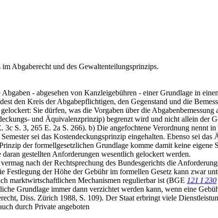
s im Abgaberecht und des Gewaltenteilungsprinzips.
e Abgaben - abgesehen von Kanzleigebühren - einer Grundlage in eine
dest den Kreis der Abgabepflichtigen, den Gegenstand und die Bemess
gelockert: Sie dürfen, was die Vorgaben über die Abgabenbemessung a
eckungs- und Äquivalenzprinzip) begrenzt wird und nicht allein der G
. 3c S. 3, 265 E. 2a S. 266). b) Die angefochtene Verordnung nennt in i
o Semester sei das Kostendeckungsprinzip eingehalten. Ebenso sei das Ä
Prinzip der formellgesetzlichen Grundlage komme damit keine eigene Sc
e daran gestellten Anforderungen wesentlich gelockert werden.
 vermag nach der Rechtsprechung des Bundesgerichts die Anforderung
 die Festlegung der Höhe der Gebühr im formellen Gesetz kann zwar unt
ach marktwirtschaftlichen Mechanismen regulierbar ist (BGE
121 I 230
esetzliche Grundlage immer dann verzichtet werden kann, wenn eine Ge
, Diss. Zürich 1988, S. 109). Der Staat erbringt viele Dienstleistung
 auch durch Private angeboten