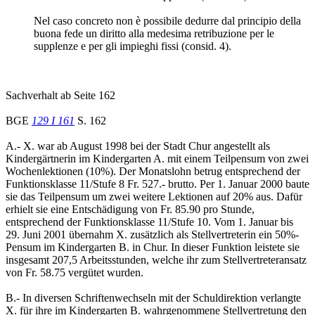
Nel caso concreto non è possibile dedurre dal principio della
buona fede un diritto alla medesima retribuzione per le
supplenze e per gli impieghi fissi (consid. 4).
Sachverhalt ab Seite 162
BGE
129 I 161
S. 162
A.- X. war ab August 1998 bei der Stadt Chur angestellt als
Kindergärtnerin im Kindergarten A. mit einem Teilpensum von zwei
Wochenlektionen (10%). Der Monatslohn betrug entsprechend der
Funktionsklasse 11/Stufe 8 Fr. 527.- brutto. Per 1. Januar 2000 baute
sie das Teilpensum um zwei weitere Lektionen auf 20% aus. Dafür
erhielt sie eine Entschädigung von Fr. 85.90 pro Stunde,
entsprechend der Funktionsklasse 11/Stufe 10. Vom 1. Januar bis
29. Juni 2001 übernahm X. zusätzlich als Stellvertreterin ein 50%-
Pensum im Kindergarten B. in Chur. In dieser Funktion leistete sie
insgesamt 207,5 Arbeitsstunden, welche ihr zum Stellvertreteransatz
von Fr. 58.75 vergütet wurden.
B.- In diversen Schriftenwechseln mit der Schuldirektion verlangte
X. für ihre im Kindergarten B. wahrgenommene Stellvertretung den