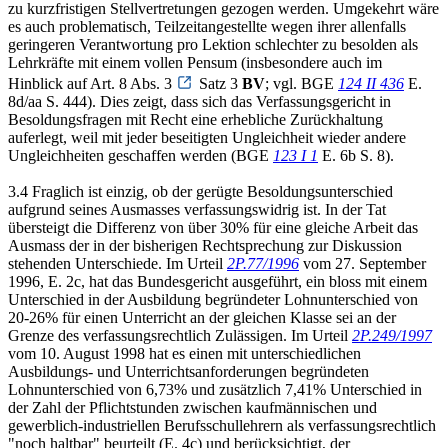
zu kurzfristigen Stellvertretungen gezogen werden. Umgekehrt wäre
es auch problematisch, Teilzeitangestellte wegen ihrer allenfalls
geringeren Verantwortung pro Lektion schlechter zu besolden als
Lehrkräfte mit einem vollen Pensum (insbesondere auch im
Hinblick auf Art. 8 Abs. 3
Satz 3
BV
; vgl. BGE
124 II 436
E.
8d/aa S. 444). Dies zeigt, dass sich das Verfassungsgericht in
Besoldungsfragen mit Recht eine erhebliche Zurückhaltung
auferlegt, weil mit jeder beseitigten Ungleichheit wieder andere
Ungleichheiten geschaffen werden (BGE
123 I 1
E. 6b S. 8).
3.4 Fraglich ist einzig, ob der gerügte Besoldungsunterschied
aufgrund seines Ausmasses verfassungswidrig ist. In der Tat
übersteigt die Differenz von über 30% für eine gleiche Arbeit das
Ausmass der in der bisherigen Rechtsprechung zur Diskussion
stehenden Unterschiede. Im Urteil
2P.77/1996
vom 27. September
1996, E. 2c, hat das Bundesgericht ausgeführt, ein bloss mit einem
Unterschied in der Ausbildung begründeter Lohnunterschied von
20-26% für einen Unterricht an der gleichen Klasse sei an der
Grenze des verfassungsrechtlich Zulässigen. Im Urteil
2P.249/1997
vom 10. August 1998 hat es einen mit unterschiedlichen
Ausbildungs- und Unterrichtsanforderungen begründeten
Lohnunterschied von 6,73% und zusätzlich 7,41% Unterschied in
der Zahl der Pflichtstunden zwischen kaufmännischen und
gewerblich-industriellen Berufsschullehrern als verfassungsrechtlich
"noch haltbar" beurteilt (E. 4c) und berücksichtigt, der