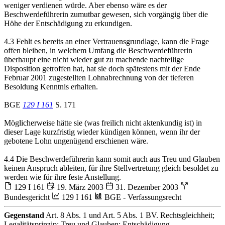
weniger verdienen würde. Aber ebenso wäre es der
Beschwerdeführerin zumutbar gewesen, sich vorgängig über die
Höhe der Entschädigung zu erkundigen.
4.3 Fehlt es bereits an einer Vertrauensgrundlage, kann die Frage
offen bleiben, in welchem Umfang die Beschwerdeführerin
überhaupt eine nicht wieder gut zu machende nachteilige
Disposition getroffen hat, hat sie doch spätestens mit der Ende
Februar 2001 zugestellten Lohnabrechnung von der tieferen
Besoldung Kenntnis erhalten.
BGE
129 I 161
S. 171
Möglicherweise hätte sie (was freilich nicht aktenkundig ist) in
dieser Lage kurzfristig wieder kündigen können, wenn ihr der
gebotene Lohn ungenügend erschienen wäre.
4.4 Die Beschwerdeführerin kann somit auch aus Treu und Glauben
keinen Anspruch ableiten, für ihre Stellvertretung gleich besoldet zu
werden wie für ihre feste Anstellung.
129 I 161
19. März 2003
31. Dezember 2003
Bundesgericht
129 I 161
BGE - Verfassungsrecht
Gegenstand
Art. 8 Abs. 1 und Art. 5 Abs. 1 BV. Rechtsgleichheit;
Legalitätsprinzip; Treu und Glauben; Entschädigung...