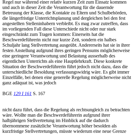
Regel nur während einer relativ kurzen Zeit zum Einsatz kommen
und auch in dieser Zeit die Verantwortung für die dauernde
Betreuung der Klasse, die Kontakte zu Eltern und Schulbehörden,
die längerfristige Unterrichtsplanung und dergleichen bei den fest
angestellten Stelleninhabern verbleibt. Es mag zwar zutreffen, dass
im vorliegenden Fall diese Unterschiede nicht oder nur stark
eingeschränkt zum Tragen kommen: Einerseits hat die
Beschwerdeführerin nicht nur kurze Zeit, sondern ein halbes
Schuljahr lang Stellvertretung ausgeübt. Andererseits hat sie in ihrer
festen Anstellung aufgrund ihres geringen Pensums möglicherweise
eine geringere Verantwortung und Belastung ausserhalb des
eigentlichen Unterrichts als eine Hauptlehrkraft. Diese konkrete
Situation der Beschwerdeführerin führt jedoch nicht dazu, dass die
unterschiedliche Besoldung verfassungswidrig wäre. Es gibt immer
Einzelfälle, bei denen eine generelle Regelung möglicherweise nicht
ganz adäquat ist, was jedoch
BGE
129 I 161
S. 167
nicht dazu führt, dass die Regelung als rechtsungleich zu betrachten
wäre. Wollte man die Beschwerdeführerin aufgrund ihrer
halbjährigen Stellvertretung im Hinblick auf die dadurch
übernommene zusätzliche Verantwortung höher besolden als
kurzfristige Stellvertretungen, müsste wiederum eine neue Grenze