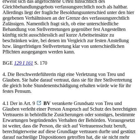
erweist sich das angefochtene Urteil hinsichtlich des
Gleichbehandlungsgebots verfassungsrechtlich noch als haltbar.
Allerdings liegt der fragliche Besoldungsunterschied unter den hier
gegebenen Verhältnissen an der Grenze des verfassungsrechtlich
Zulässigen. Namentlich fragt sich, ob eine unterschiedliche
Behandlung von Stellvertretungen gegenüber fest Angestellten
künftig nicht ausschliesslich auf kurze Arbeitseinsätze zu
beschränken wäre, bei denen im Vergleich zur festen Anstellung
bzw. längerfristigen Stellvertretung klar von unterschiedlichen
Pflichten ausgegangen werden kann.
BGE
129 I 161
S. 170
4. Die Beschwerdeführerin rügt eine Verletzung von Treu und
Glauben. Sie habe darauf vertraut, dass sie für ihre Stellvertretung
die gleich hohe Stundenentschädigung erhalten würde wie für ihr
festes Pensum.
4.1 Der in Art. 9
BV
verankerte Grundsatz von Treu und
Glauben verleiht einer Person Anspruch auf Schutz des berechtigten
Vertrauens in behördliche Zusicherungen oder sonstiges, bestimmte
Erwartungen begründendes Verhalten der Behörden. Vorausgesetzt
ist weiter, dass die Person, die sich auf Vertrauensschutz beruft,
berechtigterweise auf diese Grundlage vertrauen durfte und gestützt
darauf nachteilige Dispositionen getroffen hat, die sie nicht mehr