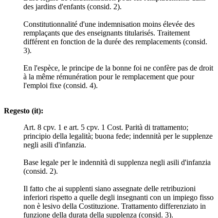
des jardins d'enfants (consid. 2).
Constitutionnalité d'une indemnisation moins élevée des
remplaçants que des enseignants titularisés. Traitement
différent en fonction de la durée des remplacements (consid.
3).
En l'espèce, le principe de la bonne foi ne confère pas de droit
à la même rémunération pour le remplacement que pour
l'emploi fixe (consid. 4).
Regesto (it):
Art. 8 cpv. 1 e art. 5 cpv. 1 Cost. Parità di trattamento;
principio della legalità; buona fede; indennità per le supplenze
negli asili d'infanzia.
Base legale per le indennità di supplenza negli asili d'infanzia
(consid. 2).
Il fatto che ai supplenti siano assegnate delle retribuzioni
inferiori rispetto a quelle degli insegnanti con un impiego fisso
non è lesivo della Costituzione. Trattamento differenziato in
funzione della durata della supplenza (consid. 3).