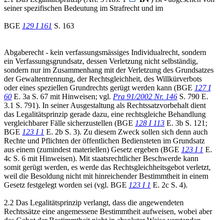
seiner spezifischen Bedeutung im Strafrecht und im
BGE
129 I 161
S. 163
Abgaberecht - kein verfassungsmässiges Individualrecht, sondern
ein Verfassungsgrundsatz, dessen Verletzung nicht selbständig,
sondern nur im Zusammenhang mit der Verletzung des Grundsatzes
der Gewaltentrennung, der Rechtsgleichheit, des Willkürverbots
oder eines speziellen Grundrechts gerügt werden kann (BGE
127 I
60
E. 3a S. 67 mit Hinweisen; vgl.
Pra 91/2002 Nr. 146
S. 790 E.
3.1 S. 791). In seiner Ausgestaltung als Rechtssatzvorbehalt dient
das Legalitätsprinzip gerade dazu, eine rechtsgleiche Behandlung
vergleichbarer Fälle sicherzustellen (BGE
128 I 113
E. 3b S. 121;
BGE
123 I 1
E. 2b S. 3). Zu diesem Zweck sollen sich denn auch
Rechte und Pflichten der öffentlichen Bediensteten im Grundsatz
aus einem (zumindest materiellen) Gesetz ergeben (BGE
123 I 1
E.
4c S. 6 mit Hinweisen). Mit staatsrechtlicher Beschwerde kann
somit gerügt werden, es werde das Rechtsgleichheitsgebot verletzt,
weil die Besoldung nicht mit hinreichender Bestimmtheit in einem
Gesetz festgelegt worden sei (vgl. BGE
123 I 1
E. 2c S. 4).
2.2 Das Legalitätsprinzip verlangt, dass die angewendeten
Rechtssätze eine angemessene Bestimmtheit aufweisen, wobei aber