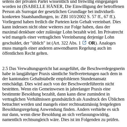
seitens der privaten Partei wissentlich und freiwillig eingegangen
worden ist (ISABELLE HÄNER, Die Einwilligung der betroffenen
Person als Surrogat der gesetzlichen Grundlage bei individuell-
konkreten Staatshandlungen, in: ZBl 103/2002 S. 57 ff., 67 ff.).
Vorliegend haben freilich die Parteien kein Gehalt vereinbart. Dies
kann indessen nicht ohne weiteres zur Folge haben, dass der
maximal denkbare oder zulässige Lohn bezahlt wird. Im Privatrecht
wird mangels einer vertraglichen Vereinbarung derjenige Lohn
geschuldet, der "üblich" ist (Art. 322 Abs. 1
OR
). Analoges
muss mangels einer anderen anwendbaren Regelung auch im
öffentlichen Recht gelten.
2.5 Das Verwaltungsgericht hat ausgeführt, die Beschwerdegegnerin
habe in langjähriger Praxis sämtliche Stellvertretungen nach dem in
der kantonalen Gehaltstabelle empfohlenen Stundenansatz
entschädigt. Dies wird auch von der Beschwerdeführerin nicht
bestritten. Wenn ein Gemeinwesen in jahrelanger Praxis eine
bestimmte Besoldung bezahlt, dann kann diese zumindest in
vertraglichen Verhältnissen grundsätzlich als Ausdruck des Üblichen
betrachtet werden und mangels einer rechtssatzmässig festgelegten
Besoldungsregelung Anwendung finden. Anders verhielte es sich
nur dann, wenn diese Besoldung an sich verfassungswidrig,
namentlich rechtsungleich wäre. Dies ist im Folgenden zu prüfen.