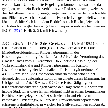
das Gebot der Bestimmtheit nicht in absoluter Weise verstanden
werden kann. Unbestimmte Regelungen können insbesondere dann
genügen, wenn ein Rechtsverhältnis zur Diskussion steht, welches
die Betroffenen freiwillig eingegangen sind oder bei dem die Rechte
und Pflichten zwischen Staat und Privaten frei ausgehandelt werden
können. Schliesslich kann dem Bedürfnis nach Rechtsgleichheit
auch durch eine gleichmässige Behördenpraxis entsprochen werden
(BGE
123 I 1
E. 4b S. 5 f. mit Hinweisen).
2.3 Gemäss Art. 17 Abs. 2 des Gesetzes vom 17. Mai 1992 über die
Kindergärten in Graubünden (KGG) setzt der Grosse Rat die
Mindestbesoldungen für Kindergärtnerinnen in der
Besoldungsverordnung fest. Laut Art. 2 Abs. 1 der Verordnung des
Grossen Rates vom 1. Dezember 1965 über die Besoldung der
Volksschullehrkräfte und Kindergärtnerinnen im Kanton
Graubünden beträgt der Minimallohn für Kindergärtnerinnen Fr.
43'572.- pro Jahr. Die Beschwerdeführerin macht selber nicht
geltend, der ihr ausbezahlte Lohn unterschreite dieses Minimum. Im
Übrigen ist laut Art. 18 Abs. 2 KGG die Entschädigung der
Kindergartenstellvertretungen Sache der Trägerschaft. Unbestritten
hat die Stadt Chur diese Entschädigung nicht in einem kommunalen
Rechtssatz festgelegt. Sie stützt sich vielmehr auf eine vom
kantonalen Erziehungs-, Kultur- und Umweltschutzdepartement
erlassene Gehaltstabelle, in welcher für Stellvertretungen ein Ansatz