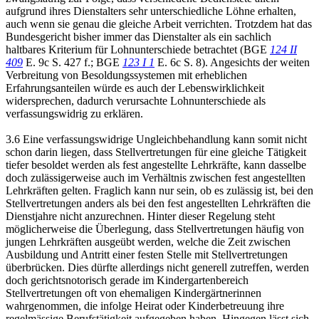
aufgrund ihres Dienstalters sehr unterschiedliche Löhne erhalten,
auch wenn sie genau die gleiche Arbeit verrichten. Trotzdem hat das
Bundesgericht bisher immer das Dienstalter als ein sachlich
haltbares Kriterium für Lohnunterschiede betrachtet (BGE
124 II
409
E. 9c S. 427 f.; BGE
123 I 1
E. 6c S. 8). Angesichts der weiten
Verbreitung von Besoldungssystemen mit erheblichen
Erfahrungsanteilen würde es auch der Lebenswirklichkeit
widersprechen, dadurch verursachte Lohnunterschiede als
verfassungswidrig zu erklären.
3.6 Eine verfassungswidrige Ungleichbehandlung kann somit nicht
schon darin liegen, dass Stellvertretungen für eine gleiche Tätigkeit
tiefer besoldet werden als fest angestellte Lehrkräfte, kann dasselbe
doch zulässigerweise auch im Verhältnis zwischen fest angestellten
Lehrkräften gelten. Fraglich kann nur sein, ob es zulässig ist, bei den
Stellvertretungen anders als bei den fest angestellten Lehrkräften die
Dienstjahre nicht anzurechnen. Hinter dieser Regelung steht
möglicherweise die Überlegung, dass Stellvertretungen häufig von
jungen Lehrkräften ausgeübt werden, welche die Zeit zwischen
Ausbildung und Antritt einer festen Stelle mit Stellvertretungen
überbrücken. Dies dürfte allerdings nicht generell zutreffen, werden
doch gerichtsnotorisch gerade im Kindergartenbereich
Stellvertretungen oft von ehemaligen Kindergärtnerinnen
wahrgenommen, die infolge Heirat oder Kinderbetreuung ihre
regelmässige Berufstätigkeit aufgegeben haben. Hingegen lässt sich