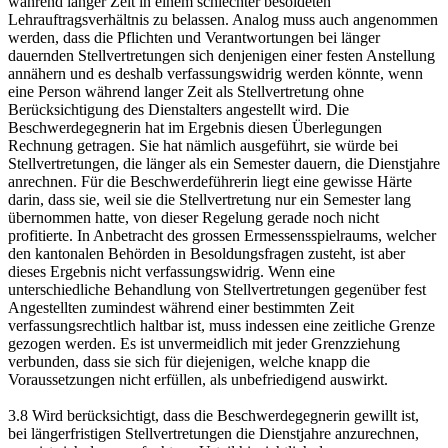
während langer Zeit in einem schlechter besoldeten
Lehrauftragsverhältnis zu belassen. Analog muss auch angenommen
werden, dass die Pflichten und Verantwortungen bei länger
dauernden Stellvertretungen sich denjenigen einer festen Anstellung
annähern und es deshalb verfassungswidrig werden könnte, wenn
eine Person während langer Zeit als Stellvertretung ohne
Berücksichtigung des Dienstalters angestellt wird. Die
Beschwerdegegnerin hat im Ergebnis diesen Überlegungen
Rechnung getragen. Sie hat nämlich ausgeführt, sie würde bei
Stellvertretungen, die länger als ein Semester dauern, die Dienstjahre
anrechnen. Für die Beschwerdeführerin liegt eine gewisse Härte
darin, dass sie, weil sie die Stellvertretung nur ein Semester lang
übernommen hatte, von dieser Regelung gerade noch nicht
profitierte. In Anbetracht des grossen Ermessensspielraums, welcher
den kantonalen Behörden in Besoldungsfragen zusteht, ist aber
dieses Ergebnis nicht verfassungswidrig. Wenn eine
unterschiedliche Behandlung von Stellvertretungen gegenüber fest
Angestellten zumindest während einer bestimmten Zeit
verfassungsrechtlich haltbar ist, muss indessen eine zeitliche Grenze
gezogen werden. Es ist unvermeidlich mit jeder Grenzziehung
verbunden, dass sie sich für diejenigen, welche knapp die
Voraussetzungen nicht erfüllen, als unbefriedigend auswirkt.
3.8 Wird berücksichtigt, dass die Beschwerdegegnerin gewillt ist,
bei längerfristigen Stellvertretungen die Dienstjahre anzurechnen,