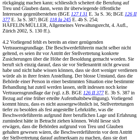
rückgängig machen kann; schliesslich scheitert die Berufung auf
Treu und Glauben dann, wenn ihr überwiegende öffentliche
Interessen gegenüberstehen (BGE
127 I 31
E. 3a S. 36; BGE
126 II
377
E. 3a S. 387; BGE
118 Ia 245
E. 4b S. 254;
HÄFELIN/MÜLLER, Allgemeines Verwaltungsrecht, 4. Aufl.,
Zürich 2002, S. 130 ff.).
4.2 Vorliegend fehlt es bereits an einer genügenden
Vertrauensgrundlage. Die Beschwerdeführerin macht selber nicht
geltend, es seien ihr vor Antritt der Stellvertretung konkrete
Zusicherungen über die Höhe der Besoldung gemacht worden. Sie
beruft sich einzig darauf, dass sie vor Stellenantritt nicht gewusst
habe und nicht habe wissen können, dass sie dort weniger verdienen
würde als in ihrer festen Anstellung. Der blosse Umstand, dass die
Behörde einer Person in einer bestimmten Situation eine bestimmte
Behandlung hat zuteil werden lassen, stellt indessen noch keine
Vertrauensgrundlage dar (vgl. z.B. BGE
126 II 377
E. 3b S. 387 in
Bezug auf eine früher erteilte Aufenthaltsbewilligung). Vorliegend
kommt hinzu, dass es nicht aussergewöhnlich ist, Stellvertretungen
tiefer zu besolden als fest angestellte Lehrkräfte, was die
Beschwerdeführerin aufgrund ihrer beruflichen Lage und Erfahrung
zumindest hätte in Betracht ziehen können. Wohl liesse sich
erwägen, dass die Behörden aufgrund von Treu und Glauben
gehalten gewesen wären, die Beschwerdeführerin vor dem Antritt
der Stellvertretung darauf aufmerksam zu machen, dass sie dort