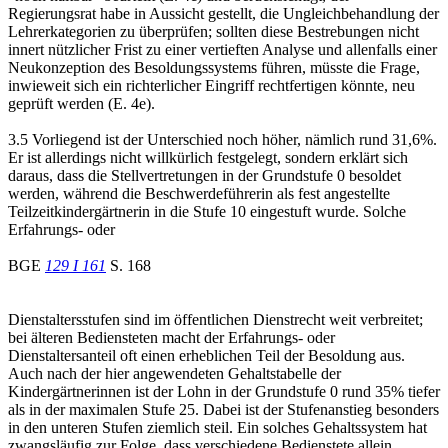
Regierungsrat habe in Aussicht gestellt, die Ungleichbehandlung der
Lehrerkategorien zu überprüfen; sollten diese Bestrebungen nicht
innert nützlicher Frist zu einer vertieften Analyse und allenfalls einer
Neukonzeption des Besoldungssystems führen, müsste die Frage,
inwieweit sich ein richterlicher Eingriff rechtfertigen könnte, neu
geprüft werden (E. 4e).
3.5 Vorliegend ist der Unterschied noch höher, nämlich rund 31,6%.
Er ist allerdings nicht willkürlich festgelegt, sondern erklärt sich
daraus, dass die Stellvertretungen in der Grundstufe 0 besoldet
werden, während die Beschwerdeführerin als fest angestellte
Teilzeitkindergärtnerin in die Stufe 10 eingestuft wurde. Solche
Erfahrungs- oder
BGE
129 I 161
S. 168
Dienstaltersstufen sind im öffentlichen Dienstrecht weit verbreitet;
bei älteren Bediensteten macht der Erfahrungs- oder
Dienstaltersanteil oft einen erheblichen Teil der Besoldung aus.
Auch nach der hier angewendeten Gehaltstabelle der
Kindergärtnerinnen ist der Lohn in der Grundstufe 0 rund 35% tiefer
als in der maximalen Stufe 25. Dabei ist der Stufenanstieg besonders
in den unteren Stufen ziemlich steil. Ein solches Gehaltssystem hat
zwangsläufig zur Folge, dass verschiedene Bedienstete allein