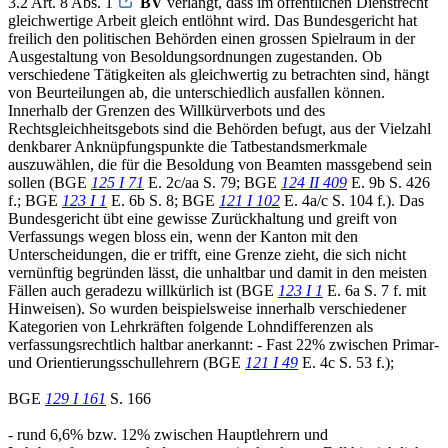
3.2 Art. 8 Abs. 1
BV
verlangt, dass im öffentlichen Dienstrecht
gleichwertige Arbeit gleich entlöhnt wird. Das Bundesgericht hat
freilich den politischen Behörden einen grossen Spielraum in der
Ausgestaltung von Besoldungsordnungen zugestanden. Ob
verschiedene Tätigkeiten als gleichwertig zu betrachten sind, hängt
von Beurteilungen ab, die unterschiedlich ausfallen können.
Innerhalb der Grenzen des Willkürverbots und des
Rechtsgleichheitsgebots sind die Behörden befugt, aus der Vielzahl
denkbarer Anknüpfungspunkte die Tatbestandsmerkmale
auszuwählen, die für die Besoldung von Beamten massgebend sein
sollen (BGE
125 I 71
E. 2c/aa S. 79; BGE
124 II 409
E. 9b S. 426
f.; BGE
123 I 1
E. 6b S. 8; BGE
121 I 102
E. 4a/c S. 104 f.). Das
Bundesgericht übt eine gewisse Zurückhaltung und greift von
Verfassungs wegen bloss ein, wenn der Kanton mit den
Unterscheidungen, die er trifft, eine Grenze zieht, die sich nicht
vernünftig begründen lässt, die unhaltbar und damit in den meisten
Fällen auch geradezu willkürlich ist (BGE
123 I 1
E. 6a S. 7 f. mit
Hinweisen). So wurden beispielsweise innerhalb verschiedener
Kategorien von Lehrkräften folgende Lohndifferenzen als
verfassungsrechtlich haltbar anerkannt: - Fast 22% zwischen Primar-
und Orientierungsschullehrern (BGE
121 I 49
E. 4c S. 53 f.);
BGE
129 I 161
S. 166
- rund 6,6% bzw. 12% zwischen Hauptlehrern und