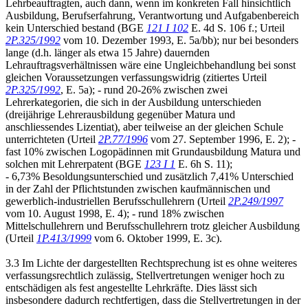
Lehrbeauftragten, auch dann, wenn im konkreten Fall hinsichtlich
Ausbildung, Berufserfahrung, Verantwortung und Aufgabenbereich
kein Unterschied bestand (BGE
121 I 102
E. 4d S. 106 f.; Urteil
2P.325/1992
vom 10. Dezember 1993, E. 5a/bb); nur bei besonders
lange (d.h. länger als etwa 15 Jahre) dauernden
Lehrauftragsverhältnissen wäre eine Ungleichbehandlung bei sonst
gleichen Voraussetzungen verfassungswidrig (zitiertes Urteil
2P.325/1992
, E. 5a); - rund 20-26% zwischen zwei
Lehrerkategorien, die sich in der Ausbildung unterschieden
(dreijährige Lehrerausbildung gegenüber Matura und
anschliessendes Lizentiat), aber teilweise an der gleichen Schule
unterrichteten (Urteil
2P.77/1996
vom 27. September 1996, E. 2); -
fast 10% zwischen Logopädinnen mit Grundausbildung Matura und
solchen mit Lehrerpatent (BGE
123 I 1
E. 6h S. 11);
- 6,73% Besoldungsunterschied und zusätzlich 7,41% Unterschied
in der Zahl der Pflichtstunden zwischen kaufmännischen und
gewerblich-industriellen Berufsschullehrern (Urteil
2P.249/1997
vom 10. August 1998, E. 4); - rund 18% zwischen
Mittelschullehrern und Berufsschullehrern trotz gleicher Ausbildung
(Urteil
1P.413/1999
vom 6. Oktober 1999, E. 3c).
3.3 Im Lichte der dargestellten Rechtsprechung ist es ohne weiteres
verfassungsrechtlich zulässig, Stellvertretungen weniger hoch zu
entschädigen als fest angestellte Lehrkräfte. Dies lässt sich
insbesondere dadurch rechtfertigen, dass die Stellvertretungen in der