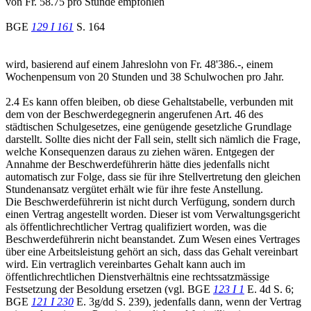
von Fr. 58.75 pro Stunde empfohlen
BGE
129 I 161
S. 164
wird, basierend auf einem Jahreslohn von Fr. 48'386.-, einem
Wochenpensum von 20 Stunden und 38 Schulwochen pro Jahr.
2.4 Es kann offen bleiben, ob diese Gehaltstabelle, verbunden mit
dem von der Beschwerdegegnerin angerufenen Art. 46 des
städtischen Schulgesetzes, eine genügende gesetzliche Grundlage
darstellt. Sollte dies nicht der Fall sein, stellt sich nämlich die Frage,
welche Konsequenzen daraus zu ziehen wären. Entgegen der
Annahme der Beschwerdeführerin hätte dies jedenfalls nicht
automatisch zur Folge, dass sie für ihre Stellvertretung den gleichen
Stundenansatz vergütet erhält wie für ihre feste Anstellung.
Die Beschwerdeführerin ist nicht durch Verfügung, sondern durch
einen Vertrag angestellt worden. Dieser ist vom Verwaltungsgericht
als öffentlichrechtlicher Vertrag qualifiziert worden, was die
Beschwerdeführerin nicht beanstandet. Zum Wesen eines Vertrages
über eine Arbeitsleistung gehört an sich, dass das Gehalt vereinbart
wird. Ein vertraglich vereinbartes Gehalt kann auch im
öffentlichrechtlichen Dienstverhältnis eine rechtssatzmässige
Festsetzung der Besoldung ersetzen (vgl. BGE
123 I 1
E. 4d S. 6;
BGE
121 I 230
E. 3g/dd S. 239), jedenfalls dann, wenn der Vertrag