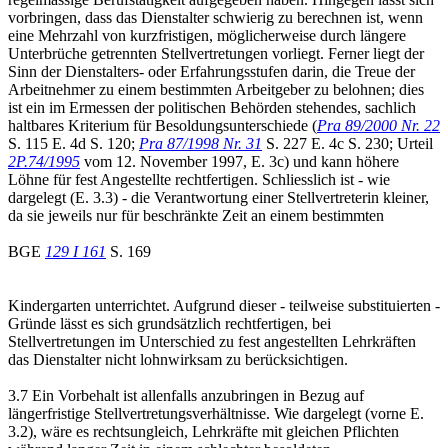
vorbringen, dass das Dienstalter schwierig zu berechnen ist, wenn
eine Mehrzahl von kurzfristigen, möglicherweise durch längere
Unterbrüche getrennten Stellvertretungen vorliegt. Ferner liegt der
Sinn der Dienstalters- oder Erfahrungsstufen darin, die Treue der
Arbeitnehmer zu einem bestimmten Arbeitgeber zu belohnen; dies
ist ein im Ermessen der politischen Behörden stehendes, sachlich
haltbares Kriterium für Besoldungsunterschiede (
Pra 89/2000 Nr. 22
S. 115 E. 4d S. 120;
Pra 87/1998 Nr. 31
S. 227 E. 4c S. 230; Urteil
2P.74/1995
vom 12. November 1997, E. 3c) und kann höhere
Löhne für fest Angestellte rechtfertigen. Schliesslich ist - wie
dargelegt (E. 3.3) - die Verantwortung einer Stellvertreterin kleiner,
da sie jeweils nur für beschränkte Zeit an einem bestimmten
BGE
129 I 161
S. 169
Kindergarten unterrichtet. Aufgrund dieser - teilweise substituierten -
Gründe lässt es sich grundsätzlich rechtfertigen, bei
Stellvertretungen im Unterschied zu fest angestellten Lehrkräften
das Dienstalter nicht lohnwirksam zu berücksichtigen.
3.7 Ein Vorbehalt ist allenfalls anzubringen in Bezug auf
längerfristige Stellvertretungsverhältnisse. Wie dargelegt (vorne E.
3.2), wäre es rechtsungleich, Lehrkräfte mit gleichen Pflichten