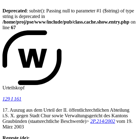
Deprecated
: substr(): Passing null to parameter #1 ($string) of type
string is deprecated in
/home/proj/pse/www/include/pub/class.cache.show.entry.php
on
line
67
Urteilskopf
129 I 161
17. Auszug aus dem Urteil der II. öffentlichrechtlichen Abteilung
i.S. X. gegen Stadt Chur sowie Verwaltungsgericht des Kantons
Graubünden (staatsrechtliche Beschwerde)>
2P.214/2002
vom 19.
März 2003
Regeste (de):