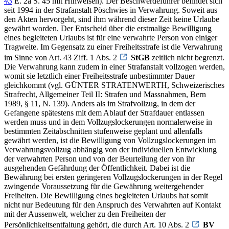
43
E. 2a S. 45 mit Hinweisen). Der Beschwerdeführer befindet sich
seit 1994 in der Strafanstalt Pöschwies in Verwahrung. Soweit aus
den Akten hervorgeht, sind ihm während dieser Zeit keine Urlaube
gewährt worden. Der Entscheid über die erstmalige Bewilligung
eines begleiteten Urlaubs ist für eine verwahrte Person von einiger
Tragweite. Im Gegensatz zu einer Freiheitsstrafe ist die Verwahrung
im Sinne von Art. 43 Ziff. 1 Abs. 2
StGB
zeitlich nicht begrenzt.
Die Verwahrung kann zudem in einer Strafanstalt vollzogen werden,
womit sie letztlich einer Freiheitsstrafe unbestimmter Dauer
gleichkommt (vgl. GÜNTER STRATENWERTH, Schweizerisches
Strafrecht, Allgemeiner Teil II: Strafen und Massnahmen, Bern
1989, § 11, N. 139). Anders als im Strafvollzug, in dem der
Gefangene spätestens mit dem Ablauf der Strafdauer entlassen
werden muss und in dem Vollzugslockerungen normalerweise in
bestimmten Zeitabschnitten stufenweise geplant und allenfalls
gewährt werden, ist die Bewilligung von Vollzugslockerungen im
Verwahrungsvollzug abhängig von der individuellen Entwicklung
der verwahrten Person und von der Beurteilung der von ihr
ausgehenden Gefährdung der Öffentlichkeit. Dabei ist die
Bewährung bei ersten geringeren Vollzugslockerungen in der Regel
zwingende Voraussetzung für die Gewährung weitergehender
Freiheiten. Die Bewilligung eines begleiteten Urlaubs hat somit
nicht nur Bedeutung für den Anspruch des Verwahrten auf Kontakt
mit der Aussenwelt, welcher zu den Freiheiten der
Persönlichkeitsentfaltung gehört, die durch Art. 10 Abs. 2
BV