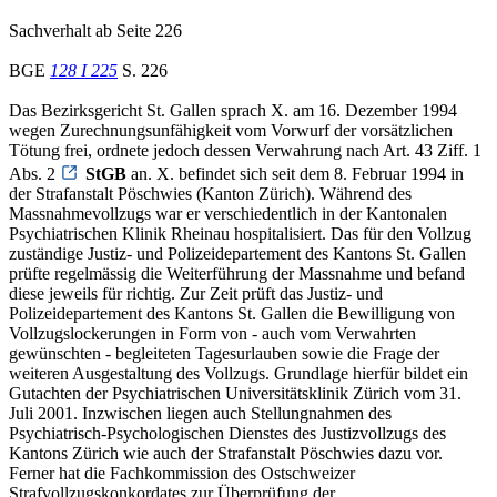
Sachverhalt ab Seite 226
BGE
128 I 225
S. 226
Das Bezirksgericht St. Gallen sprach X. am 16. Dezember 1994
wegen Zurechnungsunfähigkeit vom Vorwurf der vorsätzlichen
Tötung frei, ordnete jedoch dessen Verwahrung nach Art. 43 Ziff. 1
Abs. 2
StGB
an. X. befindet sich seit dem 8. Februar 1994 in
der Strafanstalt Pöschwies (Kanton Zürich). Während des
Massnahmevollzugs war er verschiedentlich in der Kantonalen
Psychiatrischen Klinik Rheinau hospitalisiert. Das für den Vollzug
zuständige Justiz- und Polizeidepartement des Kantons St. Gallen
prüfte regelmässig die Weiterführung der Massnahme und befand
diese jeweils für richtig. Zur Zeit prüft das Justiz- und
Polizeidepartement des Kantons St. Gallen die Bewilligung von
Vollzugslockerungen in Form von - auch vom Verwahrten
gewünschten - begleiteten Tagesurlauben sowie die Frage der
weiteren Ausgestaltung des Vollzugs. Grundlage hierfür bildet ein
Gutachten der Psychiatrischen Universitätsklinik Zürich vom 31.
Juli 2001. Inzwischen liegen auch Stellungnahmen des
Psychiatrisch-Psychologischen Dienstes des Justizvollzugs des
Kantons Zürich wie auch der Strafanstalt Pöschwies dazu vor.
Ferner hat die Fachkommission des Ostschweizer
Strafvollzugskonkordates zur Überprüfung der