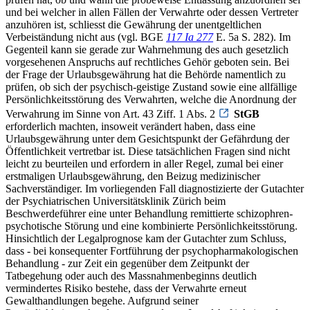
und bei welcher in allen Fällen der Verwahrte oder dessen Vertreter
anzuhören ist, schliesst die Gewährung der unentgeltlichen
Verbeiständung nicht aus (vgl. BGE
117 Ia 277
E. 5a S. 282). Im
Gegenteil kann sie gerade zur Wahrnehmung des auch gesetzlich
vorgesehenen Anspruchs auf rechtliches Gehör geboten sein. Bei
der Frage der Urlaubsgewährung hat die Behörde namentlich zu
prüfen, ob sich der psychisch-geistige Zustand sowie eine allfällige
Persönlichkeitsstörung des Verwahrten, welche die Anordnung der
Verwahrung im Sinne von Art. 43 Ziff. 1 Abs. 2
StGB
erforderlich machten, insoweit verändert haben, dass eine
Urlaubsgewährung unter dem Gesichtspunkt der Gefährdung der
Öffentlichkeit vertretbar ist. Diese tatsächlichen Fragen sind nicht
leicht zu beurteilen und erfordern in aller Regel, zumal bei einer
erstmaligen Urlaubsgewährung, den Beizug medizinischer
Sachverständiger. Im vorliegenden Fall diagnostizierte der Gutachter
der Psychiatrischen Universitätsklinik Zürich beim
Beschwerdeführer eine unter Behandlung remittierte schizophren-
psychotische Störung und eine kombinierte Persönlichkeitsstörung.
Hinsichtlich der Legalprognose kam der Gutachter zum Schluss,
dass - bei konsequenter Fortführung der psychopharmakologischen
Behandlung - zur Zeit ein gegenüber dem Zeitpunkt der
Tatbegehung oder auch des Massnahmenbeginns deutlich
vermindertes Risiko bestehe, dass der Verwahrte erneut
Gewalthandlungen begehe. Aufgrund seiner