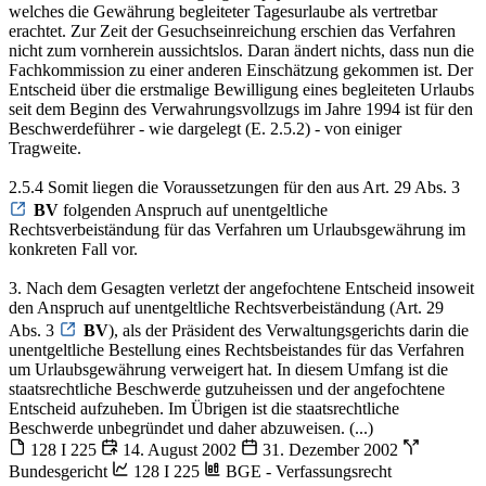
welches die Gewährung begleiteter Tagesurlaube als vertretbar
erachtet. Zur Zeit der Gesuchseinreichung erschien das Verfahren
nicht zum vornherein aussichtslos. Daran ändert nichts, dass nun die
Fachkommission zu einer anderen Einschätzung gekommen ist. Der
Entscheid über die erstmalige Bewilligung eines begleiteten Urlaubs
seit dem Beginn des Verwahrungsvollzugs im Jahre 1994 ist für den
Beschwerdeführer - wie dargelegt (E. 2.5.2) - von einiger
Tragweite.
2.5.4 Somit liegen die Voraussetzungen für den aus Art. 29 Abs. 3
BV
folgenden Anspruch auf unentgeltliche
Rechtsverbeiständung für das Verfahren um Urlaubsgewährung im
konkreten Fall vor.
3. Nach dem Gesagten verletzt der angefochtene Entscheid insoweit
den Anspruch auf unentgeltliche Rechtsverbeiständung (Art. 29
Abs. 3
BV
), als der Präsident des Verwaltungsgerichts darin die
unentgeltliche Bestellung eines Rechtsbeistandes für das Verfahren
um Urlaubsgewährung verweigert hat. In diesem Umfang ist die
staatsrechtliche Beschwerde gutzuheissen und der angefochtene
Entscheid aufzuheben. Im Übrigen ist die staatsrechtliche
Beschwerde unbegründet und daher abzuweisen. (...)
128 I 225
14. August 2002
31. Dezember 2002
Bundesgericht
128 I 225
BGE - Verfassungsrecht