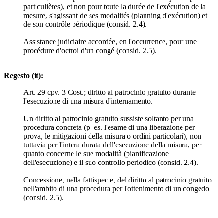
particulières), et non pour toute la durée de l'exécution de la
mesure, s'agissant de ses modalités (planning d'exécution) et
de son contrôle périodique (consid. 2.4).
Assistance judiciaire accordée, en l'occurrence, pour une
procédure d'octroi d'un congé (consid. 2.5).
Regesto (it):
Art. 29 cpv. 3 Cost.; diritto al patrocinio gratuito durante
l'esecuzione di una misura d'internamento.
Un diritto al patrocinio gratuito sussiste soltanto per una
procedura concreta (p. es. l'esame di una liberazione per
prova, le mitigazioni della misura o ordini particolari), non
tuttavia per l'intera durata dell'esecuzione della misura, per
quanto concerne le sue modalità (pianificazione
dell'esecuzione) e il suo controllo periodico (consid. 2.4).
Concessione, nella fattispecie, del diritto al patrocinio gratuito
nell'ambito di una procedura per l'ottenimento di un congedo
(consid. 2.5).