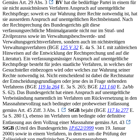
Gemäss Art. 29 Abs. 3
BV
hat die bedürftige Partei in einem für
sie nicht aussichtslosen Verfahren Anspruch auf unentgeltliche
Rechtspflege; soweit es zur Wahrung ihrer Rechte notwendig ist, hat
sie ausserdem Anspruch auf unentgeltlichen Rechtsbeistand. Nach
der Rechtsprechung des Bundesgerichts gilt diese
verfassungsrechtliche Minimalgarantie nicht nur im Straf- und
Zivilprozess sowie im Verwaltungsbeschwerde- und
Verwaltungsgerichtsverfahren, sondern auch im nichtstreitigen
Verwaltungsverfahren (BGE
125 V 32
E. 4a S. 34 f. mit zahlreichen
Hinweisen auf die Entwicklung der Rechtsprechung und auf die
Literatur). Ein verfassungsmässiger Anspruch auf unentgeltliche
Rechtspflege besteht für jedes staatliche Verfahren, in welches der
Gesuchsteller einbezogen wird oder welches zur Wahrung seiner
Rechte notwendig ist. Nicht entscheidend ist dabei die Rechtsnatur
der Entscheidungsgrundlagen oder jene des in Frage stehenden
Verfahrens (BGE
119 Ia 264
E. 3a S. 265; BGE
121 I 60
E. 2a/bb
S. 62). Das Bundesgericht hat einen Anspruch auf unentgeltliche
Verbeiständung namentlich im Verfahren um Rückversetzung in den
Massnahmevollzug nach bedingter oder probeweiser Entlassung
gemäss Art. 45 Ziff. 3 Abs. 1
StGB
bejaht (BGE
117 Ia 277
E.
5a S. 280 f.), ebenso im Verfahren um bedingte oder definitive
Entlassung aus dem Vollzug einer Massnahme gemäss Art. 43
StGB
(Urteil des Bundesgerichts
1P.622/1999
vom 19. Januar
2000) sowie in einem Verfahren, in dem es um die Prüfung der
Zulässigkeit von medizinischen Zwangsmassnahmen