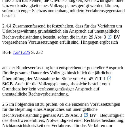
muss auch das Fehlen, die Unvollständigkeit, Rechtswidrigkeit oder
Unzweckmässigkeit eines Vollzugsplanes gerügt werden können,
sofern ein enger Sachzusammenhang mit dem Verfahrensgegenstand
besteht.
2.4.4 Zusammenfassend ist festzuhalten, dass für das Verfahren um
Urlaubsgewährung grundsätzlich ein Anspruch auf unentgeltliche
Rechtsverbeiständung besteht, sofern die in Art. 29 Abs. 3
BV
vorgesehenen Voraussetzungen erfüllt sind. Hingegen ergibt sich
BGE
128 I 225
S. 232
aus der Bundesverfassung kein entsprechender genereller Anspruch
für die gesamte Dauer des Vollzugs hinsichtlich der jährlichen
Überprüfung der Massnahme im Sinne von Art. 45 Ziff. 1
StGB
. Auch für die Vollzugsplanung als solche besteht vom
Grundsatz her kein verfassungsmässiger Anspruch auf
unentgeltliche Rechtsverbeiständung.
2.5 Im Folgenden ist zu prüfen, ob die einzelnen Voraussetzungen
für die Bejahung eines Anspruches auf unentgeltliche
Rechtsverbeiständung gemäss Art. 29 Abs. 3
BV
- Bedürftigkeit
des Beschwerdeführers, Notwendigkeit einer Rechtsverbeiständung,
Nichtaussichtslosigkeit des Verfahrens - für das Verfahren um