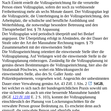
Nach Eintritt erstellt die Vollzugseinrichtung für die verurteilte
Person einen Vollzugsplan, sofern der noch zu verbüssende
Freiheitsentzug mehr als sechs Monate dauert. Der Vollzugsplan legt
die Vollzugsziele, die Unterbringung in der Vollzugseinrichtung, den
Arbeitsplatz, die schulische und berufliche Ausbildung und
Weiterbildung, die notwendige besondere Betreuung und den
Therapiebedarf fest. § 78 Anpassung
Der Vollzugsplan wird periodisch überprüft und bei Bedarf
angepasst. Die Überprüfung erfolgt in Abständen, die der Dauer der
Strafe oder der Art der Massnahme Rechnung tragen. § 79
Zusammenarbeit mit der einweisenden Stelle
Die Vollzugseinrichtung orientiert die einweisende Stelle über die
Vollzugsplanung. Auf Verlangen wird die einweisende Stelle in die
Vollzugsplanung einbezogen. Zuständig für die Vollzugsplanung ist
gemäss diesen Bestimmungen die Vollzugseinrichtung, hier also die
Strafanstalt Pöschwies, wobei ein Mitwirkungsrecht der
einweisenden Stelle, also des St. Galler Justiz- und
Polizeidepartements, vorgesehen wird. Angesichts der unbestimmten
Dauer einer Verwahrung gemäss Art. 43 Ziff. 1 Abs. 2
StGB
,
bei welcher es sich nach der bundesgerichtlichen Praxis sowohl um
eine sichernde als auch um eine bessernde Massnahme handelt
(BGE
123 IV 100
E. 2 S. 103), kommt der Vollzugsplanung
einschliesslich der Planung von Lockerungsschritten für die
verwahrte Person grosse Bedeutung zu. Es erscheint denn auch
sinnvoll, die verwahrte Person und allenfalls nahe