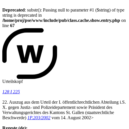
Deprecated
: substr(): Passing null to parameter #1 ($string) of type
string is deprecated in
/home/proj/pse/www/include/pub/class.cache.show.entry.php
on
line
67
Urteilskopf
128 I 225
22. Auszug aus dem Urteil der I. öffentlichrechtlichen Abteilung i.S.
X. gegen Justiz- und Polizeidepartement sowie Präsident des
Verwaltungsgerichtes des Kantons St. Gallen (staatsrechtliche
Beschwerde)
1P.203/2002
vom 14. August 2002>
Regeste (de):