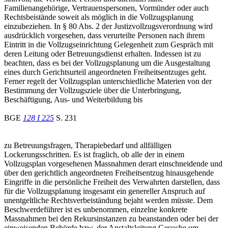
Familienangehörige, Vertrauenspersonen, Vormünder oder auch
Rechtsbeistände soweit als möglich in die Vollzugsplanung
einzubeziehen. In § 80 Abs. 2 der Justizvollzugsverordnung wird
ausdrücklich vorgesehen, dass verurteilte Personen nach ihrem
Eintritt in die Vollzugseinrichtung Gelegenheit zum Gespräch mit
deren Leitung oder Betreuungsdienst erhalten. Indessen ist zu
beachten, dass es bei der Vollzugsplanung um die Ausgestaltung
eines durch Gerichtsurteil angeordneten Freiheitsentzuges geht.
Ferner regelt der Vollzugsplan unterschiedliche Materien von der
Bestimmung der Vollzugsziele über die Unterbringung,
Beschäftigung, Aus- und Weiterbildung bis
BGE
128 I 225
S. 231
zu Betreuungsfragen, Therapiebedarf und allfälligen
Lockerungsschritten. Es ist fraglich, ob alle der in einem
Vollzugsplan vorgesehenen Massnahmen derart einschneidende und
über den gerichtlich angeordneten Freiheitsentzug hinausgehende
Eingriffe in die persönliche Freiheit des Verwahrten darstellen, dass
für die Vollzugsplanung insgesamt ein genereller Anspruch auf
unentgeltliche Rechtsverbeiständung bejaht werden müsste. Dem
Beschwerdeführer ist es unbenommen, einzelne konkrete
Massnahmen bei den Rekursinstanzen zu beanstanden oder bei der
einweisenden Behörde bzw. der Anstaltsleitung Gesuche um