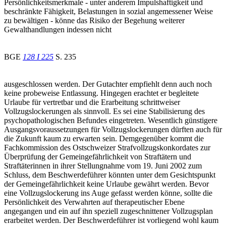
Persönlichkeitsmerkmale - unter anderem Impulshaftigkeit und
beschränkte Fähigkeit, Belastungen in sozial angemessener Weise
zu bewältigen - könne das Risiko der Begehung weiterer
Gewalthandlungen indessen nicht
BGE
128 I 225
S. 235
ausgeschlossen werden. Der Gutachter empfiehlt denn auch noch
keine probeweise Entlassung. Hingegen erachtet er begleitete
Urlaube für vertretbar und die Erarbeitung schrittweiser
Vollzugslockerungen als sinnvoll. Es sei eine Stabilisierung des
psychopathologischen Befundes eingetreten. Wesentlich günstigere
Ausgangsvoraussetzungen für Vollzugslockerungen dürften auch für
die Zukunft kaum zu erwarten sein. Demgegenüber kommt die
Fachkommission des Ostschweizer Strafvollzugskonkordates zur
Überprüfung der Gemeingefährlichkeit von Straftätern und
Straftäterinnen in ihrer Stellungnahme vom 19. Juni 2002 zum
Schluss, dem Beschwerdeführer könnten unter dem Gesichtspunkt
der Gemeingefährlichkeit keine Urlaube gewährt werden. Bevor
eine Vollzugslockerung ins Auge gefasst werden könne, sollte die
Persönlichkeit des Verwahrten auf therapeutischer Ebene
angegangen und ein auf ihn speziell zugeschnittener Vollzugsplan
erarbeitet werden. Der Beschwerdeführer ist vorliegend wohl kaum