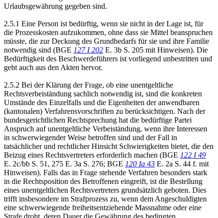
Urlaubsgewährung gegeben sind.
2.5.1 Eine Person ist bedürftig, wenn sie nicht in der Lage ist, für
die Prozesskosten aufzukommen, ohne dass sie Mittel beanspruchen
müsste, die zur Deckung des Grundbedarfs für sie und ihre Familie
notwendig sind (BGE
127 I 202
E. 3b S. 205 mit Hinweisen). Die
Bedürftigkeit des Beschwerdeführers ist vorliegend unbestritten und
geht auch aus den Akten hervor.
2.5.2 Bei der Klärung der Frage, ob eine unentgeltliche
Rechtsverbeiständung sachlich notwendig ist, sind die konkreten
Umstände des Einzelfalls und die Eigenheiten der anwendbaren
(kantonalen) Verfahrensvorschriften zu berücksichtigen. Nach der
bundesgerichtlichen Rechtsprechung hat die bedürftige Partei
Anspruch auf unentgeltliche Verbeiständung, wenn ihre Interessen
in schwerwiegender Weise betroffen sind und der Fall in
tatsächlicher und rechtlicher Hinsicht Schwierigkeiten bietet, die den
Beizug eines Rechtsvertreters erforderlich machen (BGE
122 I 49
E. 2c/bb S. 51, 275 E. 3a S. 276; BGE
120 Ia 43
E. 2a S. 44 f. mit
Hinweisen). Falls das in Frage stehende Verfahren besonders stark
in die Rechtsposition des Betroffenen eingreift, ist die Bestellung
eines unentgeltlichen Rechtsvertreters grundsätzlich geboten. Dies
trifft insbesondere im Strafprozess zu, wenn dem Angeschuldigten
eine schwerwiegende freiheitsentziehende Massnahme oder eine
Strafe droht, deren Dauer die Gewährung des bedingten