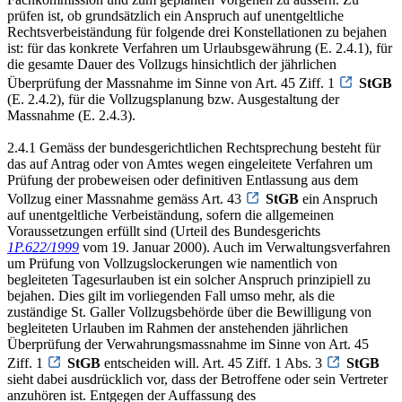
prüfen ist, ob grundsätzlich ein Anspruch auf unentgeltliche
Rechtsverbeiständung für folgende drei Konstellationen zu bejahen
ist: für das konkrete Verfahren um Urlaubsgewährung (E. 2.4.1), für
die gesamte Dauer des Vollzugs hinsichtlich der jährlichen
Überprüfung der Massnahme im Sinne von Art. 45 Ziff. 1
StGB
(E. 2.4.2), für die Vollzugsplanung bzw. Ausgestaltung der
Massnahme (E. 2.4.3).
2.4.1 Gemäss der bundesgerichtlichen Rechtsprechung besteht für
das auf Antrag oder von Amtes wegen eingeleitete Verfahren um
Prüfung der probeweisen oder definitiven Entlassung aus dem
Vollzug einer Massnahme gemäss Art. 43
StGB
ein Anspruch
auf unentgeltliche Verbeiständung, sofern die allgemeinen
Voraussetzungen erfüllt sind (Urteil des Bundesgerichts
1P.622/1999
vom 19. Januar 2000). Auch im Verwaltungsverfahren
um Prüfung von Vollzugslockerungen wie namentlich von
begleiteten Tagesurlauben ist ein solcher Anspruch prinzipiell zu
bejahen. Dies gilt im vorliegenden Fall umso mehr, als die
zuständige St. Galler Vollzugsbehörde über die Bewilligung von
begleiteten Urlauben im Rahmen der anstehenden jährlichen
Überprüfung der Verwahrungsmassnahme im Sinne von Art. 45
Ziff. 1
StGB
entscheiden will. Art. 45 Ziff. 1 Abs. 3
StGB
sieht dabei ausdrücklich vor, dass der Betroffene oder sein Vertreter
anzuhören ist. Entgegen der Auffassung des