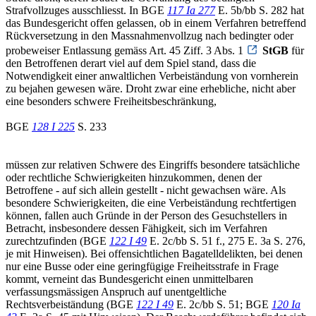
Strafvollzuges ausschliesst. In BGE
117 Ia 277
E. 5b/bb S. 282 hat
das Bundesgericht offen gelassen, ob in einem Verfahren betreffend
Rückversetzung in den Massnahmenvollzug nach bedingter oder
probeweiser Entlassung gemäss Art. 45 Ziff. 3 Abs. 1
StGB
für
den Betroffenen derart viel auf dem Spiel stand, dass die
Notwendigkeit einer anwaltlichen Verbeiständung von vornherein
zu bejahen gewesen wäre. Droht zwar eine erhebliche, nicht aber
eine besonders schwere Freiheitsbeschränkung,
BGE
128 I 225
S. 233
müssen zur relativen Schwere des Eingriffs besondere tatsächliche
oder rechtliche Schwierigkeiten hinzukommen, denen der
Betroffene - auf sich allein gestellt - nicht gewachsen wäre. Als
besondere Schwierigkeiten, die eine Verbeiständung rechtfertigen
können, fallen auch Gründe in der Person des Gesuchstellers in
Betracht, insbesondere dessen Fähigkeit, sich im Verfahren
zurechtzufinden (BGE
122 I 49
E. 2c/bb S. 51 f., 275 E. 3a S. 276,
je mit Hinweisen). Bei offensichtlichen Bagatelldelikten, bei denen
nur eine Busse oder eine geringfügige Freiheitsstrafe in Frage
kommt, verneint das Bundesgericht einen unmittelbaren
verfassungsmässigen Anspruch auf unentgeltliche
Rechtsverbeiständung (BGE
122 I 49
E. 2c/bb S. 51; BGE
120 Ia