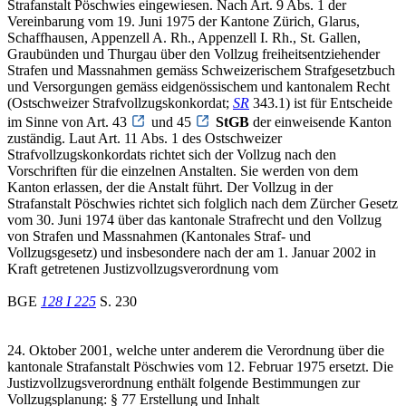
Strafanstalt Pöschwies eingewiesen. Nach Art. 9 Abs. 1 der
Vereinbarung vom 19. Juni 1975 der Kantone Zürich, Glarus,
Schaffhausen, Appenzell A. Rh., Appenzell I. Rh., St. Gallen,
Graubünden und Thurgau über den Vollzug freiheitsentziehender
Strafen und Massnahmen gemäss Schweizerischem Strafgesetzbuch
und Versorgungen gemäss eidgenössischem und kantonalem Recht
(Ostschweizer Strafvollzugskonkordat;
SR
343.1) ist für Entscheide
im Sinne von Art. 43
und 45
StGB
der einweisende Kanton
zuständig. Laut Art. 11 Abs. 1 des Ostschweizer
Strafvollzugskonkordats richtet sich der Vollzug nach den
Vorschriften für die einzelnen Anstalten. Sie werden von dem
Kanton erlassen, der die Anstalt führt. Der Vollzug in der
Strafanstalt Pöschwies richtet sich folglich nach dem Zürcher Gesetz
vom 30. Juni 1974 über das kantonale Strafrecht und den Vollzug
von Strafen und Massnahmen (Kantonales Straf- und
Vollzugsgesetz) und insbesondere nach der am 1. Januar 2002 in
Kraft getretenen Justizvollzugsverordnung vom
BGE
128 I 225
S. 230
24. Oktober 2001, welche unter anderem die Verordnung über die
kantonale Strafanstalt Pöschwies vom 12. Februar 1975 ersetzt. Die
Justizvollzugsverordnung enthält folgende Bestimmungen zur
Vollzugsplanung: § 77 Erstellung und Inhalt