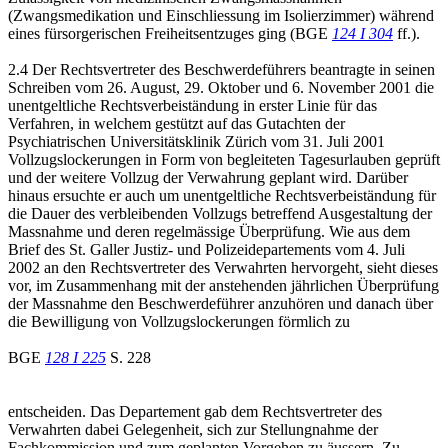
(Zwangsmedikation und Einschliessung im Isolierzimmer) während
eines fürsorgerischen Freiheitsentzuges ging (BGE
124 I 304
ff.).
2.4 Der Rechtsvertreter des Beschwerdeführers beantragte in seinen
Schreiben vom 26. August, 29. Oktober und 6. November 2001 die
unentgeltliche Rechtsverbeiständung in erster Linie für das
Verfahren, in welchem gestützt auf das Gutachten der
Psychiatrischen Universitätsklinik Zürich vom 31. Juli 2001
Vollzugslockerungen in Form von begleiteten Tagesurlauben geprüft
und der weitere Vollzug der Verwahrung geplant wird. Darüber
hinaus ersuchte er auch um unentgeltliche Rechtsverbeiständung für
die Dauer des verbleibenden Vollzugs betreffend Ausgestaltung der
Massnahme und deren regelmässige Überprüfung. Wie aus dem
Brief des St. Galler Justiz- und Polizeidepartements vom 4. Juli
2002 an den Rechtsvertreter des Verwahrten hervorgeht, sieht dieses
vor, im Zusammenhang mit der anstehenden jährlichen Überprüfung
der Massnahme den Beschwerdeführer anzuhören und danach über
die Bewilligung von Vollzugslockerungen förmlich zu
BGE
128 I 225
S. 228
entscheiden. Das Departement gab dem Rechtsvertreter des
Verwahrten dabei Gelegenheit, sich zur Stellungnahme der
Fachkommission und zum geplanten Vorgehen zu äussern. Zu