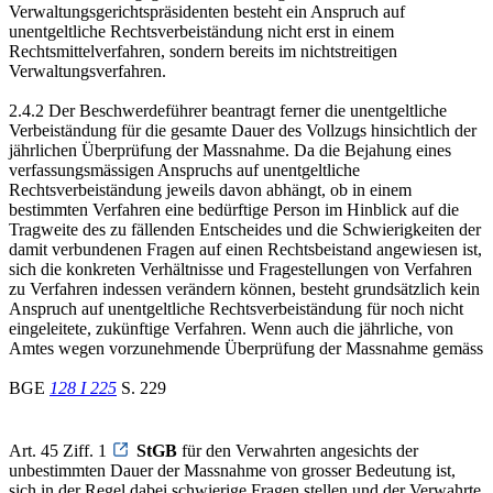
Verwaltungsgerichtspräsidenten besteht ein Anspruch auf
unentgeltliche Rechtsverbeiständung nicht erst in einem
Rechtsmittelverfahren, sondern bereits im nichtstreitigen
Verwaltungsverfahren.
2.4.2 Der Beschwerdeführer beantragt ferner die unentgeltliche
Verbeiständung für die gesamte Dauer des Vollzugs hinsichtlich der
jährlichen Überprüfung der Massnahme. Da die Bejahung eines
verfassungsmässigen Anspruchs auf unentgeltliche
Rechtsverbeiständung jeweils davon abhängt, ob in einem
bestimmten Verfahren eine bedürftige Person im Hinblick auf die
Tragweite des zu fällenden Entscheides und die Schwierigkeiten der
damit verbundenen Fragen auf einen Rechtsbeistand angewiesen ist,
sich die konkreten Verhältnisse und Fragestellungen von Verfahren
zu Verfahren indessen verändern können, besteht grundsätzlich kein
Anspruch auf unentgeltliche Rechtsverbeiständung für noch nicht
eingeleitete, zukünftige Verfahren. Wenn auch die jährliche, von
Amtes wegen vorzunehmende Überprüfung der Massnahme gemäss
BGE
128 I 225
S. 229
Art. 45 Ziff. 1
StGB
für den Verwahrten angesichts der
unbestimmten Dauer der Massnahme von grosser Bedeutung ist,
sich in der Regel dabei schwierige Fragen stellen und der Verwahrte