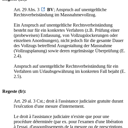
Art. 29 Abs. 3
BV
; Anspruch auf unentgeltliche
Rechtsverbeiständung im Massnahmevollzug.
Ein Anspruch auf unentgeltliche Rechtsverbeiständung
besteht nur für ein konkretes Verfahren (z.B. Prüfung einer
(probeweisen) Entlassung, von Vollzugslockerungen oder
einzelnen Anordnungen), nicht jedoch für die gesamte Dauer
des Vollzugs betreffend Ausgestaltung der Massnahme
(Vollzugsplanung) sowie deren regelmässige Überprüfung (E.
2.4).
Anspruch auf unentgeltliche Rechtsverbeiständung für ein
Verfahren um Urlaubsgewährung im konkreten Fall bejaht (E.
2.5).
Regeste (fr):
Art. 29 al. 3 Cst.; droit à l'assistance judiciaire gratuite durant
l'exécution d'une mesure d'internement.
Le droit à l'assistance judiciaire n'existe que pour une
procédure déterminée (par ex. pour l'examen d'une libération
à l'essai, d'assouplissements de la mesure ou de prescriptions