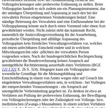
Vollzugslockerungen oder probeweise Entlassung zu stellen. Beim
Vollzugsplan handelt es sich zudem um ein Planungsinstrument, das
der ständigen Überprüfung und Anpassung je nach den bei der
verwahrten Person eingetretenen Veränderungen bedarf. Eine
ständige Betreuung des Verwahrten und eine Einflussnahme bei der
Vollzugsplanung könnte auch durch einen Vormund oder einen Arzt
gewährleistet werden. Nicht zuletzt sieht das kantonale Recht,
namentlich die Justizvollzugsverordnung für die Ausarbeitung,
periodische Überprüfung und allfällige Anpassung des
Vollzugsplans kein förmliches Verwaltungsverfahren vor, welches
mit einem anfechtbaren Entscheid endete und in welchem
Mitwirkungsrechte oder -pflichten der verwahrten Person
vorgesehen wären. Nach der bundesgerichtlichen Rechtsprechung
gewährleistet die Bundesverfassung keinen Anspruch auf
unentgeltliche Rechtsberatung ausserhalb eines Verfahrens (BGE
121 I 321
E. 2b S. 324). Hingegen kann ein Vollzugsplan eine
wesentliche Grundlage für die Meinungsbildung und
Entscheidfindung in einem von Amtes wegen oder auf Gesuch hin
eingeleiteten Verwaltungsverfahren sein, in welchem - bei Vorliegen
der entsprechenden Voraussetzungen - ein Anspruch auf
unentgeltliche Verbeiständung gegeben ist. Zu denken ist etwa an
Verfahren um Prüfung der probeweisen Entlassung, der Bewilligung
von Vollzugslockerungen oder der Zulässigkeit von Vollzugs- bzw.
medizinischen (Zwangs-) Massnahmen. In einem solchen Verfahren