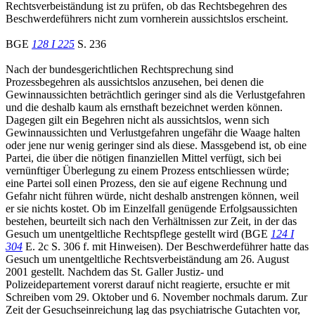
Rechtsverbeiständung ist zu prüfen, ob das Rechtsbegehren des
Beschwerdeführers nicht zum vornherein aussichtslos erscheint.
BGE
128 I 225
S. 236
Nach der bundesgerichtlichen Rechtsprechung sind
Prozessbegehren als aussichtslos anzusehen, bei denen die
Gewinnaussichten beträchtlich geringer sind als die Verlustgefahren
und die deshalb kaum als ernsthaft bezeichnet werden können.
Dagegen gilt ein Begehren nicht als aussichtslos, wenn sich
Gewinnaussichten und Verlustgefahren ungefähr die Waage halten
oder jene nur wenig geringer sind als diese. Massgebend ist, ob eine
Partei, die über die nötigen finanziellen Mittel verfügt, sich bei
vernünftiger Überlegung zu einem Prozess entschliessen würde;
eine Partei soll einen Prozess, den sie auf eigene Rechnung und
Gefahr nicht führen würde, nicht deshalb anstrengen können, weil
er sie nichts kostet. Ob im Einzelfall genügende Erfolgsaussichten
bestehen, beurteilt sich nach den Verhältnissen zur Zeit, in der das
Gesuch um unentgeltliche Rechtspflege gestellt wird (BGE
124 I
304
E. 2c S. 306 f. mit Hinweisen). Der Beschwerdeführer hatte das
Gesuch um unentgeltliche Rechtsverbeiständung am 26. August
2001 gestellt. Nachdem das St. Galler Justiz- und
Polizeidepartement vorerst darauf nicht reagierte, ersuchte er mit
Schreiben vom 29. Oktober und 6. November nochmals darum. Zur
Zeit der Gesuchseinreichung lag das psychiatrische Gutachten vor,