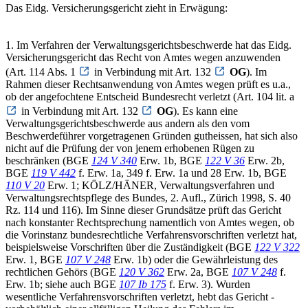
Das Eidg. Versicherungsgericht zieht in Erwägung:
1. Im Verfahren der Verwaltungsgerichtsbeschwerde hat das Eidg.
Versicherungsgericht das Recht von Amtes wegen anzuwenden
(Art. 114 Abs. 1
in Verbindung mit Art. 132
OG
). Im
Rahmen dieser Rechtsanwendung von Amtes wegen prüft es u.a.,
ob der angefochtene Entscheid Bundesrecht verletzt (Art. 104 lit. a
in Verbindung mit Art. 132
OG
). Es kann eine
Verwaltungsgerichtsbeschwerde aus andern als den vom
Beschwerdeführer vorgetragenen Gründen gutheissen, hat sich also
nicht auf die Prüfung der von jenem erhobenen Rügen zu
beschränken (BGE
124 V 340
Erw. 1b, BGE
122 V 36
Erw. 2b,
BGE
119 V 442
f. Erw. 1a, 349 f. Erw. 1a und 28 Erw. 1b, BGE
110 V 20
Erw. 1; KÖLZ/HÄNER, Verwaltungsverfahren und
Verwaltungsrechtspflege des Bundes, 2. Aufl., Zürich 1998, S. 40
Rz. 114 und 116). Im Sinne dieser Grundsätze prüft das Gericht
nach konstanter Rechtsprechung namentlich von Amtes wegen, ob
die Vorinstanz bundesrechtliche Verfahrensvorschriften verletzt hat,
beispielsweise Vorschriften über die Zuständigkeit (BGE
122 V 322
Erw. 1, BGE
107 V 248
Erw. 1b) oder die Gewährleistung des
rechtlichen Gehörs (BGE
120 V 362
Erw. 2a, BGE
107 V 248
f.
Erw. 1b; siehe auch BGE
107 Ib 175
f. Erw. 3). Wurden
wesentliche Verfahrensvorschriften verletzt, hebt das Gericht -