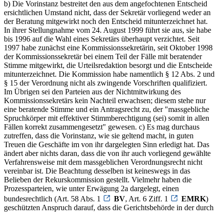
b) Die Vorinstanz bestreitet den aus dem angefochtenen Entscheid
ersichtlichen Umstand nicht, dass der Sekretär vorliegend weder an
der Beratung mitgewirkt noch den Entscheid mitunterzeichnet hat.
In ihrer Stellungnahme vom 24. August 1999 führt sie aus, sie habe
bis 1996 auf die Wahl eines Sekretärs überhaupt verzichtet. Seit
1997 habe zunächst eine Kommissionssekretärin, seit Oktober 1998
der Kommissionssekretär bei einem Teil der Fälle mit beratender
Stimme mitgewirkt, die Urteilsredaktion besorgt und die Entscheide
mitunterzeichnet. Die Kommission habe namentlich § 12 Abs. 2 und
§ 15 der Verordnung nicht als zwingende Vorschriften qualifiziert.
Im Übrigen sei den Parteien aus der Nichtmitwirkung des
Kommissionssekretärs kein Nachteil erwachsen; diesem stehe nur
eine beratende Stimme und ein Antragsrecht zu, der "massgebliche
Spruchkörper mit effektiver Stimmberechtigung (sei) somit in allen
Fällen korrekt zusammengesetzt" gewesen. c) Es mag durchaus
zutreffen, dass die Vorinstanz, wie sie geltend macht, in guten
Treuen die Geschäfte im von ihr dargelegten Sinn erledigt hat. Das
ändert aber nichts daran, dass die von ihr auch vorliegend gewählte
Verfahrensweise mit dem massgeblichen Verordnungsrecht nicht
vereinbar ist. Die Beachtung desselben ist keineswegs in das
Belieben der Rekurskommission gestellt. Vielmehr haben die
Prozessparteien, wie unter Erwägung 2a dargelegt, einen
bundesrechtlich (Art. 58 Abs. 1
BV
, Art. 6 Ziff. 1
EMRK
)
geschützten Anspruch darauf, dass die Gerichtsbehörde in der durch