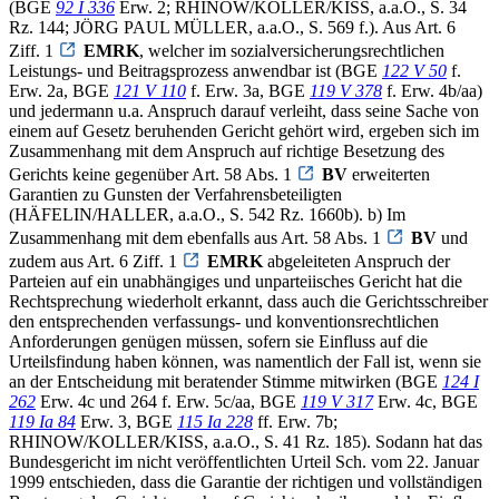
(BGE
92 I 336
Erw. 2; RHINOW/KOLLER/KISS, a.a.O., S. 34
Rz. 144; JÖRG PAUL MÜLLER, a.a.O., S. 569 f.). Aus Art. 6
Ziff. 1
EMRK
, welcher im sozialversicherungsrechtlichen
Leistungs- und Beitragsprozess anwendbar ist (BGE
122 V 50
f.
Erw. 2a, BGE
121 V 110
f. Erw. 3a, BGE
119 V 378
f. Erw. 4b/aa)
und jedermann u.a. Anspruch darauf verleiht, dass seine Sache von
einem auf Gesetz beruhenden Gericht gehört wird, ergeben sich im
Zusammenhang mit dem Anspruch auf richtige Besetzung des
Gerichts keine gegenüber Art. 58 Abs. 1
BV
erweiterten
Garantien zu Gunsten der Verfahrensbeteiligten
(HÄFELIN/HALLER, a.a.O., S. 542 Rz. 1660b). b) Im
Zusammenhang mit dem ebenfalls aus Art. 58 Abs. 1
BV
und
zudem aus Art. 6 Ziff. 1
EMRK
abgeleiteten Anspruch der
Parteien auf ein unabhängiges und unparteiisches Gericht hat die
Rechtsprechung wiederholt erkannt, dass auch die Gerichtsschreiber
den entsprechenden verfassungs- und konventionsrechtlichen
Anforderungen genügen müssen, sofern sie Einfluss auf die
Urteilsfindung haben können, was namentlich der Fall ist, wenn sie
an der Entscheidung mit beratender Stimme mitwirken (BGE
124 I
262
Erw. 4c und 264 f. Erw. 5c/aa, BGE
119 V 317
Erw. 4c, BGE
119 Ia 84
Erw. 3, BGE
115 Ia 228
ff. Erw. 7b;
RHINOW/KOLLER/KISS, a.a.O., S. 41 Rz. 185). Sodann hat das
Bundesgericht im nicht veröffentlichten Urteil Sch. vom 22. Januar
1999 entschieden, dass die Garantie der richtigen und vollständigen