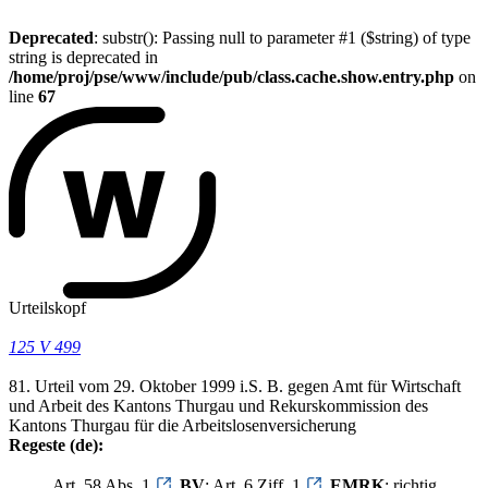
Deprecated
: substr(): Passing null to parameter #1 ($string) of type
string is deprecated in
/home/proj/pse/www/include/pub/class.cache.show.entry.php
on
line
67
Urteilskopf
125 V 499
81. Urteil vom 29. Oktober 1999 i.S. B. gegen Amt für Wirtschaft
und Arbeit des Kantons Thurgau und Rekurskommission des
Kantons Thurgau für die Arbeitslosenversicherung
Regeste (de):
Art. 58 Abs. 1
BV
; Art. 6 Ziff. 1
EMRK
: richtig