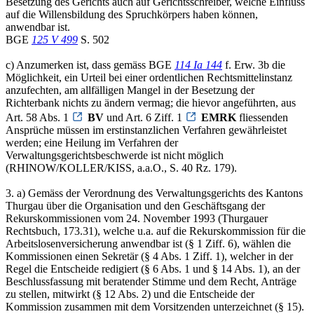
Besetzung des Gerichts auch auf Gerichtsschreiber, welche Einfluss
auf die Willensbildung des Spruchkörpers haben können,
anwendbar ist.
BGE
125 V 499
S. 502
c) Anzumerken ist, dass gemäss BGE
114 Ia 144
f. Erw. 3b die
Möglichkeit, ein Urteil bei einer ordentlichen Rechtsmittelinstanz
anzufechten, am allfälligen Mangel in der Besetzung der
Richterbank nichts zu ändern vermag; die hievor angeführten, aus
Art. 58 Abs. 1
BV
und Art. 6 Ziff. 1
EMRK
fliessenden
Ansprüche müssen im erstinstanzlichen Verfahren gewährleistet
werden; eine Heilung im Verfahren der
Verwaltungsgerichtsbeschwerde ist nicht möglich
(RHINOW/KOLLER/KISS, a.a.O., S. 40 Rz. 179).
3. a) Gemäss der Verordnung des Verwaltungsgerichts des Kantons
Thurgau über die Organisation und den Geschäftsgang der
Rekurskommissionen vom 24. November 1993 (Thurgauer
Rechtsbuch, 173.31), welche u.a. auf die Rekurskommission für die
Arbeitslosenversicherung anwendbar ist (§ 1 Ziff. 6), wählen die
Kommissionen einen Sekretär (§ 4 Abs. 1 Ziff. 1), welcher in der
Regel die Entscheide redigiert (§ 6 Abs. 1 und § 14 Abs. 1), an der
Beschlussfassung mit beratender Stimme und dem Recht, Anträge
zu stellen, mitwirkt (§ 12 Abs. 2) und die Entscheide der
Kommission zusammen mit dem Vorsitzenden unterzeichnet (§ 15).