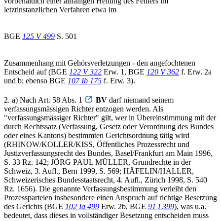
vorbehältlich einer allfälligen Heilung des Fehlers im
letztinstanzlichen Verfahren etwa im
BGE
125 V 499
S. 501
Zusammenhang mit Gehörsverletzungen - den angefochtenen
Entscheid auf (BGE
122 V 322
Erw. 1, BGE
120 V 362
f. Erw. 2a
und b; ebenso BGE
107 Ib 175
f. Erw. 3).
2. a) Nach Art. 58 Abs. 1
BV
darf niemand seinem
verfassungsmässigen Richter entzogen werden. Als
"verfassungsmässiger Richter" gilt, wer in Übereinstimmung mit der
durch Rechtssatz (Verfassung, Gesetz oder Verordnung des Bundes
oder eines Kantons) bestimmten Gerichtsordnung tätig wird
(RHINOW/KOLLER/KISS, Öffentliches Prozessrecht und
Justizverfassungsrecht des Bundes, Basel/Frankfurt am Main 1996,
S. 33 Rz. 142; JÖRG PAUL MÜLLER, Grundrechte in der
Schweiz, 3. Aufl., Bern 1999, S. 569; HÄFELIN/HALLER,
Schweizerisches Bundesstaatsrecht, 4. Aufl., Zürich 1998, S. 540
Rz. 1656). Die genannte Verfassungsbestimmung verleiht den
Prozessparteien insbesondere einen Anspruch auf richtige Besetzung
des Gerichts (BGE
102 Ia 499
Erw. 2b, BGE
91 I 399
), was u.a.
bedeutet, dass dieses in vollständiger Besetzung entscheiden muss