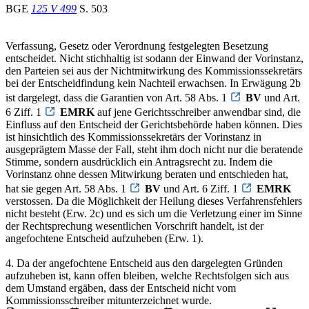
BGE
125 V 499
S. 503
Verfassung, Gesetz oder Verordnung festgelegten Besetzung
entscheidet. Nicht stichhaltig ist sodann der Einwand der Vorinstanz,
den Parteien sei aus der Nichtmitwirkung des Kommissionssekretärs
bei der Entscheidfindung kein Nachteil erwachsen. In Erwägung 2b
ist dargelegt, dass die Garantien von Art. 58 Abs. 1
BV
und Art.
6 Ziff. 1
EMRK
auf jene Gerichtsschreiber anwendbar sind, die
Einfluss auf den Entscheid der Gerichtsbehörde haben können. Dies
ist hinsichtlich des Kommissionssekretärs der Vorinstanz in
ausgeprägtem Masse der Fall, steht ihm doch nicht nur die beratende
Stimme, sondern ausdrücklich ein Antragsrecht zu. Indem die
Vorinstanz ohne dessen Mitwirkung beraten und entschieden hat,
hat sie gegen Art. 58 Abs. 1
BV
und Art. 6 Ziff. 1
EMRK
verstossen. Da die Möglichkeit der Heilung dieses Verfahrensfehlers
nicht besteht (Erw. 2c) und es sich um die Verletzung einer im Sinne
der Rechtsprechung wesentlichen Vorschrift handelt, ist der
angefochtene Entscheid aufzuheben (Erw. 1).
4. Da der angefochtene Entscheid aus den dargelegten Gründen
aufzuheben ist, kann offen bleiben, welche Rechtsfolgen sich aus
dem Umstand ergäben, dass der Entscheid nicht vom
Kommissionsschreiber mitunterzeichnet wurde.